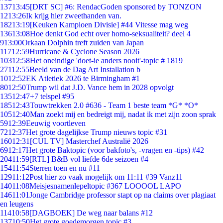
137
13:45
[DRT SC] #6: RendacGoden sponsored by TONZON
12
13:26
Ik krijg hier zweethanden van.
182
13:19
[Keuken Kampioen Divisie] #44 Vitesse mag weg
136
13:08
Hoe denkt God echt over homo-seksualiteit? deel 4
9
13:00
Orkaan Dolphin treft zuiden van Japan
117
12:59
Hurricane & Cyclone Season 2026
103
12:58
Het oneindige 'doet-ie anders nooit'-topic # 1819
271
12:55
Beeld van de Dag Art Installation b
10
12:52
EK Atletiek 2026 te Birmingham #1
80
12:50
Trump wil dat J.D. Vance hem in 2028 opvolgt
135
12:47
+7 telspel #95
185
12:43
Touwtrekken 2.0 #636 - Team 1 beste team *G* *O*
105
12:40
Man zoekt mij en bedreigt mij, nadat ik met zijn zoon sprak
59
12:39
Eeuwig voortleven
72
12:37
Het grote dagelijkse Trump nieuws topic #31
160
12:31
[CUL TV] Masterchef Australië 2026
69
12:17
Het grote Baktopic (voor bakfoto's, -vragen en -tips) #42
204
11:59
[RTL] B&B vol liefde 6de seizoen #4
154
11:54
Sterren toen en nu #11
129
11:12
Post hier zo vaak mogelijk om 11:11 #39 Vanz11
140
11:08
Meisjesnamenlepeltopic #367 LOOOOL LAPO
146
11:01
Jonge Cambridge professor stapt op na claims over plagiaat
en leugens
114
10:58
[DAGBOEK] De weg naar balans #12
137
10:50
Het grote goedemorgen topic #3