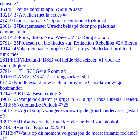
clausule?
16
14:41
Petitie behoud npo 5 Soul & Jazz
132
14:37
Afvallen met injecties #4
4
14:37
Oorlog Iran #137 Op naar een mooie toekomst
230
14:37
Burgemeester Utrecht belaagd door pro-palestina-
demonstranten
215
14:26
Punk, disco, New Wave of? #60 Sing along...
279
14:25
Protesten en blokkades van Extinction Rebellion #24 Eieren
19
14:24
Miljarden naar Europese AI-start-ups: Nederland profiteert
flink mee
261
14:11
[Videoland] B&B vol liefde 6de seizoen #1 voor de
vooruitkijkers
279
14:11
[F1 SC] Get a Room #4
10
14:09
[AMV] VS #1313 Lying sack of shit.
0
14:07
Noodtoestand in westelijke provincie Canada vanwege
bosbranden
12
14:03
[RTL4] Bestemming X
196
14:02
Wat je ook stemt, je krijgt in NL altijd Links Liberaal Beleid.
93
13:56
Nederlandse Politiek #725
266
13:56
Agent smijt zwangere vrouw op de grond, onderzoek gestart
#2
139
13:55
Huisarts doet haar werk onder invloed van alcohol
82
13:54
Vuelta a España 2026 #1
171
13:47
Wat is op dit moment volgens jou de meest irritante reclame?
#12