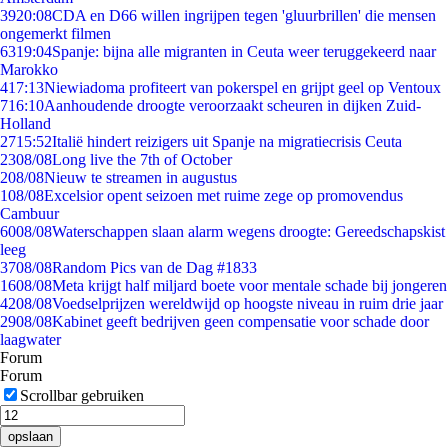
39
20:08
CDA en D66 willen ingrijpen tegen 'gluurbrillen' die mensen
ongemerkt filmen
63
19:04
Spanje: bijna alle migranten in Ceuta weer teruggekeerd naar
Marokko
4
17:13
Niewiadoma profiteert van pokerspel en grijpt geel op Ventoux
7
16:10
Aanhoudende droogte veroorzaakt scheuren in dijken Zuid-
Holland
27
15:52
Italië hindert reizigers uit Spanje na migratiecrisis Ceuta
23
08/08
Long live the 7th of October
2
08/08
Nieuw te streamen in augustus
1
08/08
Excelsior opent seizoen met ruime zege op promovendus
Cambuur
60
08/08
Waterschappen slaan alarm wegens droogte: Gereedschapskist
leeg
37
08/08
Random Pics van de Dag #1833
16
08/08
Meta krijgt half miljard boete voor mentale schade bij jongeren
42
08/08
Voedselprijzen wereldwijd op hoogste niveau in ruim drie jaar
29
08/08
Kabinet geeft bedrijven geen compensatie voor schade door
laagwater
Forum
Forum
Scrollbar gebruiken
opslaan