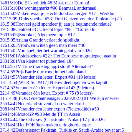
146
15:10
De EU-politiek #6 Musk naar Europa!
153
15:10
De woningmarkt #96 Eenmaal, andermaal
145
15:09
Zaken waar je je echt dood aan ergert #17 - Werklui
271
15:09
[Duits voetbal #53] Drei Glatzen von der Tankstelle (-1)
16
15:08
Hoeveel geld spendeer jij aan je beginnende relatie?
19
15:08
Centraal FC Utrecht topic #88 - #CorreiaIn
269
15:06
[Snooker] Algemeen topic #12
30
15:05
Ariana Grande verlaat de spotlight.
126
15:03
Vrouwen willen geen man meer #30
169
15:02
Voorspel hier het warmtegetal van 2026
253
15:01
Asielzoekers #22 : Het Europese migratiepact gaat in
283
15:01
Van kleuter tot puber deel 184
11
14:56
TV Time (tracking app) stopt! Alternatief?
33
14:55
Prijs Bar le duc rood in het buitenland
150
14:55
Verander één letter: Expert #91 (10 letters)
181
14:54
[WLR SC #417] Nieuw deel openen was kaputt
57
14:52
Verander één letter: Expert #143 (9 letters)
22
14:49
Verander één letter. Expert # 75 (8 letters)
115
14:48
[FOK!Voetbalmanager 2026/2027] #1 We zijn er weer
255
14:47
Nederland stevent af op watertekort
208
14:47
Verander een letter expert (7lettereditie) #50
299
14:46
MotoGP #93 Met de TT in Assen
230
14:44
The Odyssey (Christopher Nolan) 17 juli 2026
233
14:43
Het FOK!kers maken teringherrie topic
37
14:42
Defensiepact Pakistan, Turkije en Saudi-Arabië bevat art.5