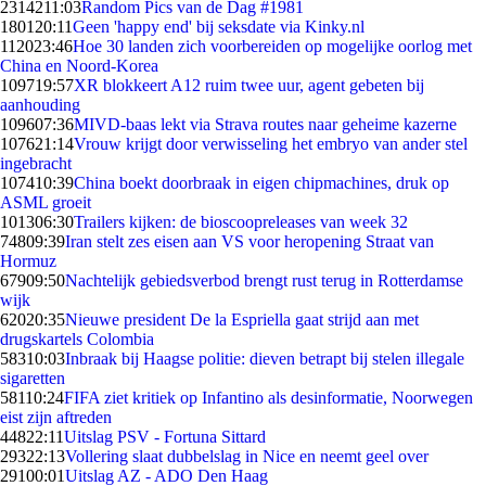
23142
11:03
Random Pics van de Dag #1981
1801
20:11
Geen 'happy end' bij seksdate via Kinky.nl
1120
23:46
Hoe 30 landen zich voorbereiden op mogelijke oorlog met
China en Noord-Korea
1097
19:57
XR blokkeert A12 ruim twee uur, agent gebeten bij
aanhouding
1096
07:36
MIVD-baas lekt via Strava routes naar geheime kazerne
1076
21:14
Vrouw krijgt door verwisseling het embryo van ander stel
ingebracht
1074
10:39
China boekt doorbraak in eigen chipmachines, druk op
ASML groeit
1013
06:30
Trailers kijken: de bioscoopreleases van week 32
748
09:39
Iran stelt zes eisen aan VS voor heropening Straat van
Hormuz
679
09:50
Nachtelijk gebiedsverbod brengt rust terug in Rotterdamse
wijk
620
20:35
Nieuwe president De la Espriella gaat strijd aan met
drugskartels Colombia
583
10:03
Inbraak bij Haagse politie: dieven betrapt bij stelen illegale
sigaretten
581
10:24
FIFA ziet kritiek op Infantino als desinformatie, Noorwegen
eist zijn aftreden
448
22:11
Uitslag PSV - Fortuna Sittard
293
22:13
Vollering slaat dubbelslag in Nice en neemt geel over
291
00:01
Uitslag AZ - ADO Den Haag