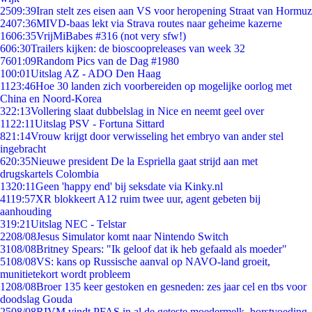
25
09:39
Iran stelt zes eisen aan VS voor heropening Straat van Hormuz
24
07:36
MIVD-baas lekt via Strava routes naar geheime kazerne
16
06:35
VrijMiBabes #316 (not very sfw!)
6
06:30
Trailers kijken: de bioscoopreleases van week 32
76
01:09
Random Pics van de Dag #1980
1
00:01
Uitslag AZ - ADO Den Haag
11
23:46
Hoe 30 landen zich voorbereiden op mogelijke oorlog met
China en Noord-Korea
3
22:13
Vollering slaat dubbelslag in Nice en neemt geel over
11
22:11
Uitslag PSV - Fortuna Sittard
8
21:14
Vrouw krijgt door verwisseling het embryo van ander stel
ingebracht
6
20:35
Nieuwe president De la Espriella gaat strijd aan met
drugskartels Colombia
13
20:11
Geen 'happy end' bij seksdate via Kinky.nl
41
19:57
XR blokkeert A12 ruim twee uur, agent gebeten bij
aanhouding
3
19:21
Uitslag NEC - Telstar
22
08/08
Jesus Simulator komt naar Nintendo Switch
31
08/08
Britney Spears: "Ik geloof dat ik heb gefaald als moeder"
51
08/08
VS: kans op Russische aanval op NAVO-land groeit,
munitietekort wordt probleem
12
08/08
Broer 135 keer gestoken en gesneden: zes jaar cel en tbs voor
doodslag Gouda
25
08/08
RIVM vindt PFAS in al de geteste moedermelk, borstvoeding