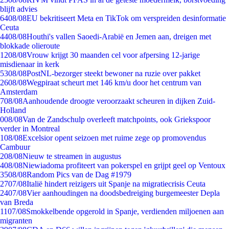
blijft advies
64
08/08
EU bekritiseert Meta en TikTok om verspreiden desinformatie
Ceuta
44
08/08
Houthi's vallen Saoedi-Arabië en Jemen aan, dreigen met
blokkade olieroute
12
08/08
Vrouw krijgt 30 maanden cel voor afpersing 12-jarige
misdienaar in kerk
53
08/08
PostNL-bezorger steekt bewoner na ruzie over pakket
26
08/08
Wegpiraat scheurt met 146 km/u door het centrum van
Amsterdam
7
08/08
Aanhoudende droogte veroorzaakt scheuren in dijken Zuid-
Holland
0
08/08
Van de Zandschulp overleeft matchpoints, ook Griekspoor
verder in Montreal
1
08/08
Excelsior opent seizoen met ruime zege op promovendus
Cambuur
2
08/08
Nieuw te streamen in augustus
4
08/08
Niewiadoma profiteert van pokerspel en grijpt geel op Ventoux
35
08/08
Random Pics van de Dag #1979
27
07/08
Italië hindert reizigers uit Spanje na migratiecrisis Ceuta
24
07/08
Vier aanhoudingen na doodsbedreiging burgemeester Depla
van Breda
11
07/08
Smokkelbende opgerold in Spanje, verdienden miljoenen aan
migranten