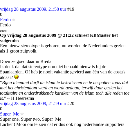
vrijdag 28 augustus 2009, 21:58 uur
#19
0
Ferdo
Ferdo
quote:
Op vrijdag 28 augustus 2009 @ 21:22 schreef KBMaster het
volgende:
Een nieuw stereotype is geboren, nu worden de Nederlanders gezien
als 1 groot zuipvolk.
Doen ze goed daar in Breda.
Ik denk dat dat stereotype nou niet bepaald nieuw is bij de
Spanjaarden. Of heb je nooit vakantie gevierd aan één van de costa's
aldaar?
"
Bijna niemand durft de islam te bekritiseren en te bespotten zoals dat
met het christendom werd en wordt gedaan, terwijl daar gezien het
totalitaire en onderdrukkende karakter van de islam toch alle reden toe
is.
" ~ H.Heeresma
vrijdag 28 augustus 2009, 21:59 uur
#20
0
Super_Me
Super one, Super two, Super_Me
Lachen! Mooi om te zien dat er dus ook nog nederlandse supporters
zijn die wel snappen hoe het hoort te werken.