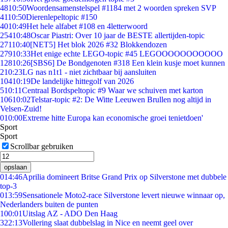
48
10:50
Woordensamenstelspel #1184 met 2 woorden spreken SVP
41
10:50
Dierenlepeltopic #150
40
10:49
Het hele alfabet #108 en 4letterwoord
254
10:48
Oscar Piastri: Over 10 jaar de BESTE allertijden-topic
271
10:40
[NET5] Het blok 2026 #32 Blokkendozen
279
10:33
Het enige echte LEGO-topic #45 LEGOOOOOOOOOOO
128
10:26
[SBS6] De Bondgenoten #318 Een klein kusje moet kunnen
2
10:23
LG nas n1t1 - niet zichtbaar bij aansluiten
104
10:19
De landelijke hittegolf van 2026
5
10:11
Centraal Bordspeltopic #9 Waar we schuiven met karton
106
10:02
Telstar-topic #2: De Witte Leeuwen Brullen nog altijd in
Velsen-Zuid!
0
10:00
Extreme hitte Europa kan economische groei tenietdoen'
Sport
Sport
Scrollbar gebruiken
opslaan
0
14:46
Aprilia domineert Britse Grand Prix op Silverstone met dubbele
top-3
0
13:59
Sensationele Moto2-race Silverstone levert nieuwe winnaar op,
Nederlanders buiten de punten
1
00:01
Uitslag AZ - ADO Den Haag
3
22:13
Vollering slaat dubbelslag in Nice en neemt geel over