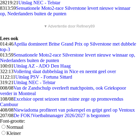
282
19:21
Uitslag NEC - Telstar
83
13:59
Sensationele Moto2-race Silverstone levert nieuwe winnaar
op, Nederlanders buiten de punten
▼ Advertentie door Refinery89
Lees ook
0
14:46
Aprilia domineert Britse Grand Prix op Silverstone met dubbele
top-3
0
13:59
Sensationele Moto2-race Silverstone levert nieuwe winnaar op,
Nederlanders buiten de punten
1
00:01
Uitslag AZ - ADO Den Haag
3
22:13
Vollering slaat dubbelslag in Nice en neemt geel over
11
22:11
Uitslag PSV - Fortuna Sittard
3
19:21
Uitslag NEC - Telstar
0
08/08
Van de Zandschulp overleeft matchpoints, ook Griekspoor
verder in Montreal
1
08/08
Excelsior opent seizoen met ruime zege op promovendus
Cambuur
4
08/08
Niewiadoma profiteert van pokerspel en grijpt geel op Ventoux
2
07/08
De FOK!Voetbalmanager 2026/2027 is begonnen
Font-grootte:
Normaal
Kleiner