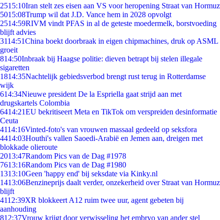
25
15:10
Iran stelt zes eisen aan VS voor heropening Straat van Hormuz
50
15:08
Trump wil dat J.D. Vance hem in 2028 opvolgt
25
14:59
RIVM vindt PFAS in al de geteste moedermelk, borstvoeding
blijft advies
31
14:51
China boekt doorbraak in eigen chipmachines, druk op ASML
groeit
8
14:50
Inbraak bij Haagse politie: dieven betrapt bij stelen illegale
sigaretten
18
14:35
Nachtelijk gebiedsverbod brengt rust terug in Rotterdamse
wijk
6
14:34
Nieuwe president De la Espriella gaat strijd aan met
drugskartels Colombia
64
14:21
EU bekritiseert Meta en TikTok om verspreiden desinformatie
Ceuta
41
14:16
Vinted-foto's van vrouwen massaal gedeeld op seksfora
44
14:03
Houthi's vallen Saoedi-Arabië en Jemen aan, dreigen met
blokkade olieroute
20
13:47
Random Pics van de Dag #1978
76
13:16
Random Pics van de Dag #1980
13
13:10
Geen 'happy end' bij seksdate via Kinky.nl
14
13:06
Benzineprijs daalt verder, onzekerheid over Straat van Hormuz
blijft
41
12:39
XR blokkeert A12 ruim twee uur, agent gebeten bij
aanhouding
8
12:37
Vrouw krijgt door verwisseling het embryo van ander stel