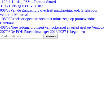
11
22:11
Uitslag PSV - Fortuna Sittard
3
19:21
Uitslag NEC - Telstar
0
08/08
Van de Zandschulp overleeft matchpoints, ook Griekspoor
verder in Montreal
1
08/08
Excelsior opent seizoen met ruime zege op promovendus
Cambuur
4
08/08
Niewiadoma profiteert van pokerspel en grijpt geel op Ventoux
2
07/08
De FOK!Voetbalmanager 2026/2027 is begonnen