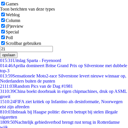
Games
Toon berichten van deze types
Weblog
Column
(P)review
Special
Poll
Scrollbar gebruiken
opslaan
0
15:31
Uitslag Sparta - Feyenoord
0
14:46
Aprilia domineert Britse Grand Prix op Silverstone met dubbele
top-3
0
13:59
Sensationele Moto2-race Silverstone levert nieuwe winnaar op,
Nederlanders buiten de punten
21
11:03
Random Pics van de Dag #1981
31
10:39
China boekt doorbraak in eigen chipmachines, druk op ASML
groeit
15
10:24
FIFA ziet kritiek op Infantino als desinformatie, Noorwegen
eist zijn aftreden
8
10:03
Inbraak bij Haagse politie: dieven betrapt bij stelen illegale
sigaretten
18
09:50
Nachtelijk gebiedsverbod brengt rust terug in Rotterdamse
wijk