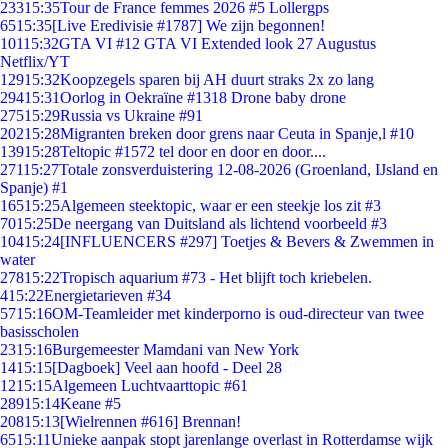
233
15:35
Tour de France femmes 2026 #5 Lollergps
65
15:35
[Live Eredivisie #1787] We zijn begonnen!
101
15:32
GTA VI #12 GTA VI Extended look 27 Augustus
Netflix/YT
129
15:32
Koopzegels sparen bij AH duurt straks 2x zo lang
294
15:31
Oorlog in Oekraïne #1318 Drone baby drone
275
15:29
Russia vs Ukraine #91
202
15:28
Migranten breken door grens naar Ceuta in Spanje,l #10
139
15:28
Teltopic #1572 tel door en door en door....
271
15:27
Totale zonsverduistering 12-08-2026 (Groenland, IJsland en
Spanje) #1
165
15:25
Algemeen steektopic, waar er een steekje los zit #3
70
15:25
De neergang van Duitsland als lichtend voorbeeld #3
104
15:24
[INFLUENCERS #297] Toetjes & Bevers & Zwemmen in
water
278
15:22
Tropisch aquarium #73 - Het blijft toch kriebelen.
4
15:22
Energietarieven #34
57
15:16
OM-Teamleider met kinderporno is oud-directeur van twee
basisscholen
23
15:16
Burgemeester Mamdani van New York
14
15:15
[Dagboek] Veel aan hoofd - Deel 28
12
15:15
Algemeen Luchtvaarttopic #61
289
15:14
Keane #5
208
15:13
[Wielrennen #616] Brennan!
65
15:11
Unieke aanpak stopt jarenlange overlast in Rotterdamse wijk