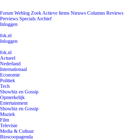
Forum
Weblog
Zoek
Actieve Items
Nieuws
Columns
Reviews
Previews
Specials
Archief
Inloggen
fok.nl
Inloggen
fok.nl
Actueel
Nederland
Internationaal
Economie
Politiek
Tech
Showbiz en Gossip
Opmerkelijk
Entertainment
Showbiz en Gossip
Muziek
Film
Televisie
Media & Cultuur
Bioscoopagenda