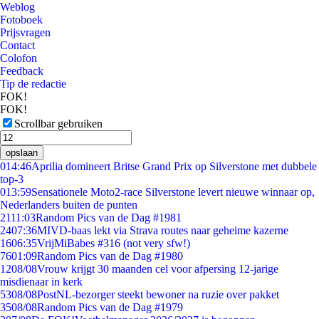
Weblog
Fotoboek
Prijsvragen
Contact
Colofon
Feedback
Tip de redactie
FOK!
FOK!
Scrollbar gebruiken
opslaan
0
14:46
Aprilia domineert Britse Grand Prix op Silverstone met dubbele
top-3
0
13:59
Sensationele Moto2-race Silverstone levert nieuwe winnaar op,
Nederlanders buiten de punten
21
11:03
Random Pics van de Dag #1981
24
07:36
MIVD-baas lekt via Strava routes naar geheime kazerne
16
06:35
VrijMiBabes #316 (not very sfw!)
76
01:09
Random Pics van de Dag #1980
12
08/08
Vrouw krijgt 30 maanden cel voor afpersing 12-jarige
misdienaar in kerk
53
08/08
PostNL-bezorger steekt bewoner na ruzie over pakket
35
08/08
Random Pics van de Dag #1979