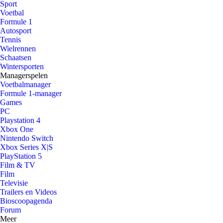
Sport
Voetbal
Formule 1
Autosport
Tennis
Wielrennen
Schaatsen
Wintersporten
Managerspelen
Voetbalmanager
Formule 1-manager
Games
PC
Playstation 4
Xbox One
Nintendo Switch
Xbox Series X|S
PlayStation 5
Film & TV
Film
Televisie
Trailers en Videos
Bioscoopagenda
Forum
Meer