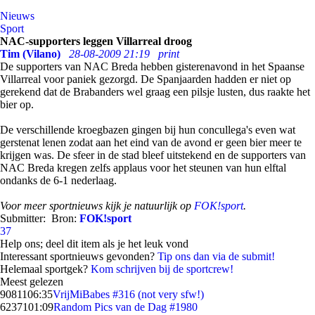
Nieuws
Sport
NAC-supporters leggen Villarreal droog
Tim (Vilano)
28-08-2009 21:19
print
De supporters van NAC Breda hebben gisterenavond in het Spaanse
Villarreal voor paniek gezorgd. De Spanjaarden hadden er niet op
gerekend dat de Brabanders wel graag een pilsje lusten, dus raakte het
bier op.
De verschillende kroegbazen gingen bij hun concullega's even wat
gerstenat lenen zodat aan het eind van de avond er geen bier meer te
krijgen was. De sfeer in de stad bleef uitstekend en de supporters van
NAC Breda kregen zelfs applaus voor het steunen van hun elftal
ondanks de 6-1 nederlaag.
Voor meer sportnieuws kijk je natuurlijk op
FOK!sport
.
Submitter:
Bron:
FOK!sport
37
Help ons; deel dit item als je het leuk vond
Interessant sportnieuws gevonden?
Tip ons dan via de submit!
Helemaal sportgek?
Kom schrijven bij de sportcrew!
Meest gelezen
90811
06:35
VrijMiBabes #316 (not very sfw!)
62371
01:09
Random Pics van de Dag #1980