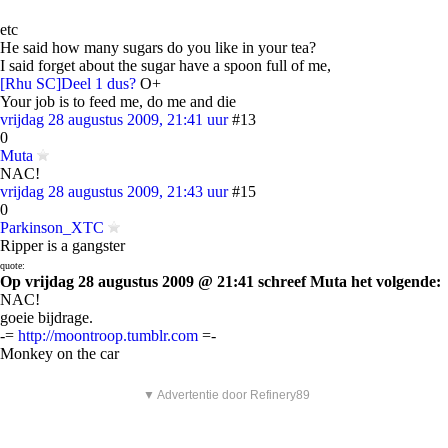
etc
He said how many sugars do you like in your tea?
I said forget about the sugar have a spoon full of me,
[Rhu SC]Deel 1 dus?
O+
Your job is to feed me, do me and die
vrijdag 28 augustus 2009, 21:41 uur
#13
0
Muta
NAC!
vrijdag 28 augustus 2009, 21:43 uur
#15
0
Parkinson_XTC
Ripper is a gangster
quote:
Op vrijdag 28 augustus 2009 @ 21:41 schreef Muta het volgende:
NAC!
goeie bijdrage.
-=
http://moontroop.tumblr.com
=-
Monkey on the car
▼ Advertentie door Refinery89