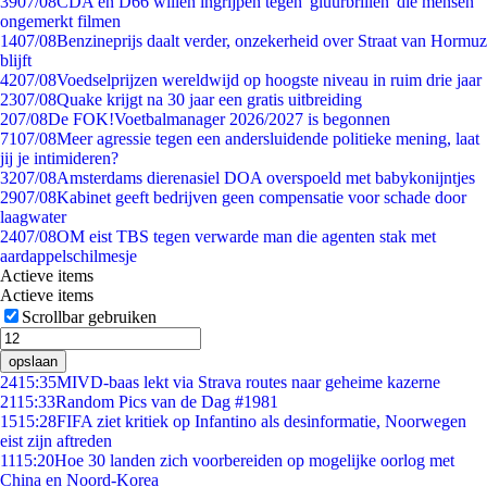
39
07/08
CDA en D66 willen ingrijpen tegen 'gluurbrillen' die mensen
ongemerkt filmen
14
07/08
Benzineprijs daalt verder, onzekerheid over Straat van Hormuz
blijft
42
07/08
Voedselprijzen wereldwijd op hoogste niveau in ruim drie jaar
23
07/08
Quake krijgt na 30 jaar een gratis uitbreiding
2
07/08
De FOK!Voetbalmanager 2026/2027 is begonnen
71
07/08
Meer agressie tegen een andersluidende politieke mening, laat
jij je intimideren?
32
07/08
Amsterdams dierenasiel DOA overspoeld met babykonijntjes
29
07/08
Kabinet geeft bedrijven geen compensatie voor schade door
laagwater
24
07/08
OM eist TBS tegen verwarde man die agenten stak met
aardappelschilmesje
Actieve items
Actieve items
Scrollbar gebruiken
opslaan
24
15:35
MIVD-baas lekt via Strava routes naar geheime kazerne
21
15:33
Random Pics van de Dag #1981
15
15:28
FIFA ziet kritiek op Infantino als desinformatie, Noorwegen
eist zijn aftreden
11
15:20
Hoe 30 landen zich voorbereiden op mogelijke oorlog met
China en Noord-Korea