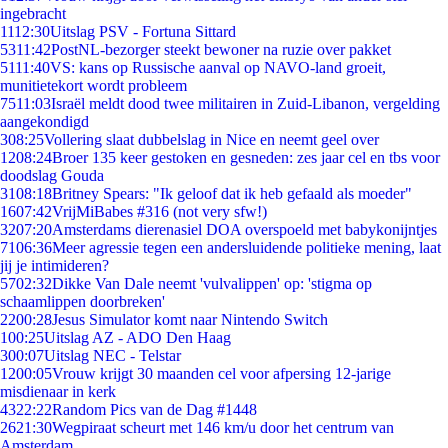
ingebracht
11
12:30
Uitslag PSV - Fortuna Sittard
53
11:42
PostNL-bezorger steekt bewoner na ruzie over pakket
51
11:40
VS: kans op Russische aanval op NAVO-land groeit,
munitietekort wordt probleem
75
11:03
Israël meldt dood twee militairen in Zuid-Libanon, vergelding
aangekondigd
3
08:25
Vollering slaat dubbelslag in Nice en neemt geel over
12
08:24
Broer 135 keer gestoken en gesneden: zes jaar cel en tbs voor
doodslag Gouda
31
08:18
Britney Spears: "Ik geloof dat ik heb gefaald als moeder"
16
07:42
VrijMiBabes #316 (not very sfw!)
32
07:20
Amsterdams dierenasiel DOA overspoeld met babykonijntjes
71
06:36
Meer agressie tegen een andersluidende politieke mening, laat
jij je intimideren?
57
02:32
Dikke Van Dale neemt 'vulvalippen' op: 'stigma op
schaamlippen doorbreken'
22
00:28
Jesus Simulator komt naar Nintendo Switch
1
00:25
Uitslag AZ - ADO Den Haag
3
00:07
Uitslag NEC - Telstar
12
00:05
Vrouw krijgt 30 maanden cel voor afpersing 12-jarige
misdienaar in kerk
43
22:22
Random Pics van de Dag #1448
26
21:30
Wegpiraat scheurt met 146 km/u door het centrum van
Amsterdam