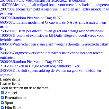
2
07/08
De FOK!Voetbalmanager 2026/2027 is begonnen
16
07/08
Meta krijgt half miljard boete voor mentale schade bij jongeren
20
07/08
Denemarken pakt AI-gebruik in scholen aan: extra mondelinge
examens
20
07/08
Random Pics van de Dag #1978
66
06/08
Onlyfans-model met G-cup wil als NASA-ambassadeur naar
maan
25
06/08
Huisarts per direct uit vak gezet om ernstig alcoholmisbruik
19
06/08
Drone met explosieven bij Duits vliegveld voedt vrees voor
hybride aanval
60
06/08
Waterschappen slaan alarm wegens droogte: Gereedschapskist
leeg
24
06/08
Zorgmedewerkster die 's nachts haar vriend bezocht terecht
ontslagen
38
06/08
Random Pics van de Dag #1977
21
05/08
Tanken in België wordt nóg aantrekkelijker
34
05/08
Dirk sluit supermarkt op de Wallen na golf van diefstal en
agressie
Laatste items
Laatste items
Toon berichten uit deze thema's
Actueel
Entertainment
Sport
Film & Tv