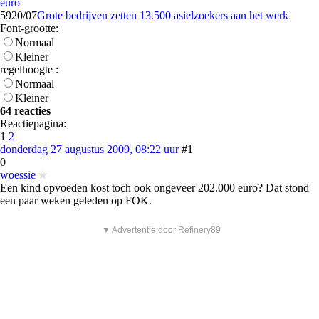
euro
59
20/07
Grote bedrijven zetten 13.500 asielzoekers aan het werk
Font-grootte:
Normaal
Kleiner
regelhoogte :
Normaal
Kleiner
64 reacties
Reactiepagina:
1
2
donderdag 27 augustus 2009, 08:22 uur
#1
0
woessie
Een kind opvoeden kost toch ook ongeveer 202.000 euro? Dat stond
een paar weken geleden op FOK.
▼ Advertentie door Refinery89