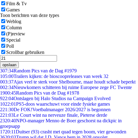
Film & Tv
Games
Toon berichten van deze types
Weblog
Column
(P)review
Special
Poll
Scrollbar gebruiken
opslaan
3
07:34
Random Pics van de Dag #1979
1
05:00
Trailers kijken: de bioscoopreleases van week 32
0
03:37
Ajax veel te sterk voor Shelbourne, maar houdt schade beperkt
0
02:34
Nieuwkomers schitteren bij ruime Europese zege FC Twente
19
00:45
Random Pics van de Dag #1978
9
22:04
Ontslagen bij Halo Studios na Campaign Evolved
10
22:01
PS5-doos waarschuwt voor einde fysieke games
2
21:30
De FOK!Voetbalmanager 2026/2027 is begonnen
2
21:03
Le Court wint na nerveuze finale, Pieterse derde
23
20:40
NPO-manager Menno de Boer geschorst na dickpic in
groepsapp
17
20:11
Duitser (93) crasht met quad tegen boom, vier gewonden
36
20:03
Trump wil dat J.D. Vance hem in 2028 opvolgt