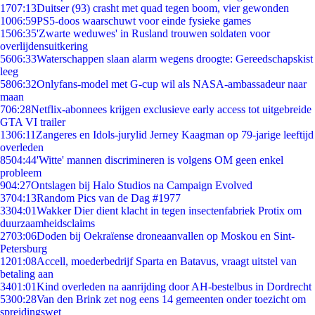
17
07:13
Duitser (93) crasht met quad tegen boom, vier gewonden
10
06:59
PS5-doos waarschuwt voor einde fysieke games
15
06:35
'Zwarte weduwes' in Rusland trouwen soldaten voor
overlijdensuitkering
56
06:33
Waterschappen slaan alarm wegens droogte: Gereedschapskist
leeg
58
06:32
Onlyfans-model met G-cup wil als NASA-ambassadeur naar
maan
7
06:28
Netflix-abonnees krijgen exclusieve early access tot uitgebreide
GTA VI trailer
13
06:11
Zangeres en Idols-jurylid Jerney Kaagman op 79-jarige leeftijd
overleden
85
04:44
'Witte' mannen discrimineren is volgens OM geen enkel
probleem
9
04:27
Ontslagen bij Halo Studios na Campaign Evolved
37
04:13
Random Pics van de Dag #1977
33
04:01
Wakker Dier dient klacht in tegen insectenfabriek Protix om
duurzaamheidsclaims
27
03:06
Doden bij Oekraïense droneaanvallen op Moskou en Sint-
Petersburg
12
01:08
Accell, moederbedrijf Sparta en Batavus, vraagt uitstel van
betaling aan
34
01:01
Kind overleden na aanrijding door AH-bestelbus in Dordrecht
53
00:28
Van den Brink zet nog eens 14 gemeenten onder toezicht om
spreidingswet