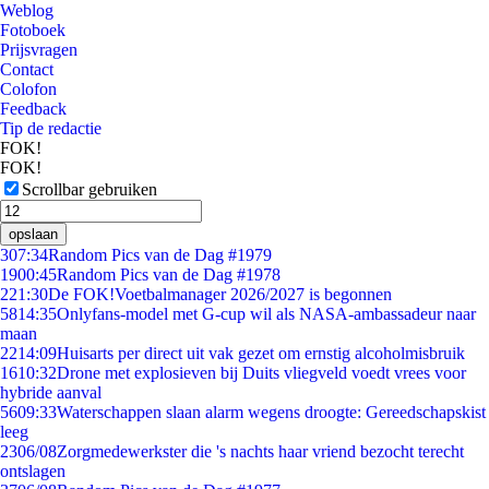
Weblog
Fotoboek
Prijsvragen
Contact
Colofon
Feedback
Tip de redactie
FOK!
FOK!
Scrollbar gebruiken
opslaan
3
07:34
Random Pics van de Dag #1979
19
00:45
Random Pics van de Dag #1978
2
21:30
De FOK!Voetbalmanager 2026/2027 is begonnen
58
14:35
Onlyfans-model met G-cup wil als NASA-ambassadeur naar
maan
22
14:09
Huisarts per direct uit vak gezet om ernstig alcoholmisbruik
16
10:32
Drone met explosieven bij Duits vliegveld voedt vrees voor
hybride aanval
56
09:33
Waterschappen slaan alarm wegens droogte: Gereedschapskist
leeg
23
06/08
Zorgmedewerkster die 's nachts haar vriend bezocht terecht
ontslagen