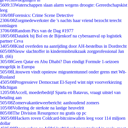
56
09:33
Waterschappen slaan alarm wegens droogte: Gereedschapskist
leeg
1
06/08
Forensics: Crime Scene Detective
23
06/08
Zorgmedewerkster die 's nachts haar vriend bezocht terecht
ontslagen
37
06/08
Random Pics van de Dag #1977
18
05/08
Datalek bij Bol en de Bijenkorf na cyberaanval op logistiek
partner Ceva
34
05/08
Kind overleden na aanrijding door AH-bestelbus in Dordrecht
6
05/08
Nieuw slachtoffer in kindermisbruikzaak zorgprofessional Jan
B. (66)
3
05/08
Geen Qatar en Abu Dhabi? Dan eindigt Formule 1-seizoen
mogelijk in Europa
5
05/08
Litouwen vindt opnieuw migrantentunnel onder grens met Wit-
Rusland
45
05/08
Progressieve Democraat El-Sayed wint nipt voorverkiezing
Michigan
12
05/08
Accell, moederbedrijf Sparta en Batavus, vraagt uitstel van
betaling aan
5
05/08
Zomervakantieweerbericht: aanhoudend zomers
1
05/08
Vollering de sterkste na lastige heuvelrit
8
05/08
The Division Resurgence nu gratis op pc
36
05/08
Hackers roven Coldcard-bitcoinwallets leeg voor 114 miljoen
dollar