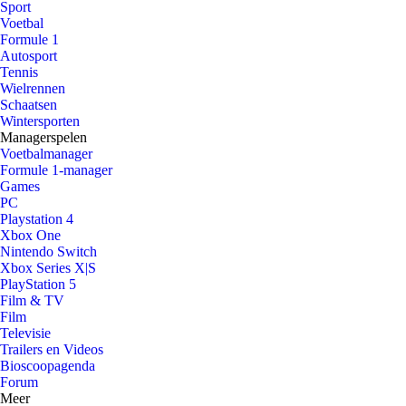
Sport
Voetbal
Formule 1
Autosport
Tennis
Wielrennen
Schaatsen
Wintersporten
Managerspelen
Voetbalmanager
Formule 1-manager
Games
PC
Playstation 4
Xbox One
Nintendo Switch
Xbox Series X|S
PlayStation 5
Film & TV
Film
Televisie
Trailers en Videos
Bioscoopagenda
Forum
Meer