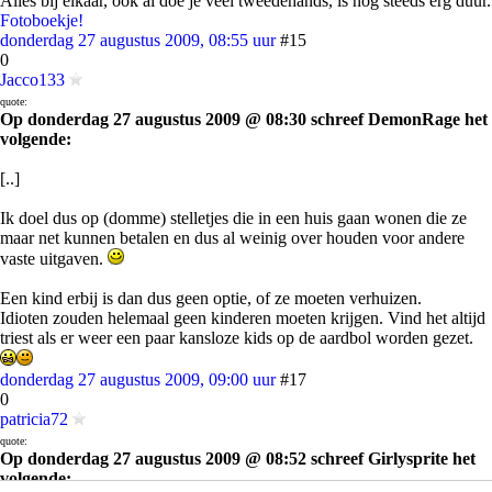
Alles bij elkaar, ook al doe je veel tweedehands, is nog steeds erg duur.
Fotoboekje!
donderdag 27 augustus 2009, 08:55 uur
#15
0
Jacco133
quote:
Op donderdag 27 augustus 2009 @ 08:30 schreef DemonRage het
volgende:
[..]
Ik doel dus op (domme) stelletjes die in een huis gaan wonen die ze
maar net kunnen betalen en dus al weinig over houden voor andere
vaste uitgaven.
Een kind erbij is dan dus geen optie, of ze moeten verhuizen.
Idioten zouden helemaal geen kinderen moeten krijgen. Vind het altijd
triest als er weer een paar kansloze kids op de aardbol worden gezet.
donderdag 27 augustus 2009, 09:00 uur
#17
0
patricia72
quote:
Op donderdag 27 augustus 2009 @ 08:52 schreef Girlysprite het
volgende: