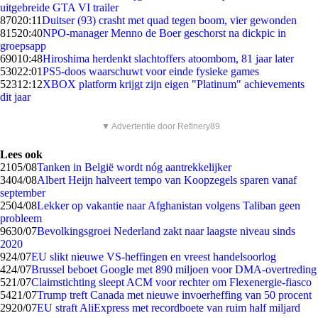
uitgebreide GTA VI trailer
870
20:11
Duitser (93) crasht met quad tegen boom, vier gewonden
815
20:40
NPO-manager Menno de Boer geschorst na dickpic in
groepsapp
690
10:48
Hiroshima herdenkt slachtoffers atoombom, 81 jaar later
530
22:01
PS5-doos waarschuwt voor einde fysieke games
523
12:12
XBOX platform krijgt zijn eigen "Platinum" achievements
dit jaar
▼ Advertentie door Refinery89
Lees ook
21
05/08
Tanken in België wordt nóg aantrekkelijker
34
04/08
Albert Heijn halveert tempo van Koopzegels sparen vanaf
september
25
04/08
Lekker op vakantie naar Afghanistan volgens Taliban geen
probleem
96
30/07
Bevolkingsgroei Nederland zakt naar laagste niveau sinds
2020
9
24/07
EU slikt nieuwe VS-heffingen en vreest handelsoorlog
4
24/07
Brussel beboet Google met 890 miljoen voor DMA-overtreding
5
21/07
Claimstichting sleept ACM voor rechter om Flexenergie-fiasco
54
21/07
Trump treft Canada met nieuwe invoerheffing van 50 procent
29
20/07
EU straft AliExpress met recordboete van ruim half miljard