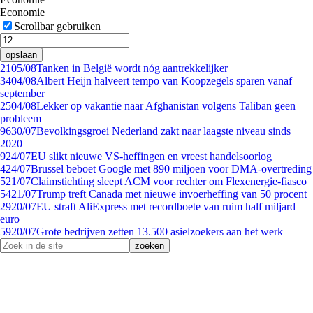
Economie
Scrollbar gebruiken
opslaan
21
05/08
Tanken in België wordt nóg aantrekkelijker
34
04/08
Albert Heijn halveert tempo van Koopzegels sparen vanaf
september
25
04/08
Lekker op vakantie naar Afghanistan volgens Taliban geen
probleem
96
30/07
Bevolkingsgroei Nederland zakt naar laagste niveau sinds
2020
9
24/07
EU slikt nieuwe VS-heffingen en vreest handelsoorlog
4
24/07
Brussel beboet Google met 890 miljoen voor DMA-overtreding
5
21/07
Claimstichting sleept ACM voor rechter om Flexenergie-fiasco
54
21/07
Trump treft Canada met nieuwe invoerheffing van 50 procent
29
20/07
EU straft AliExpress met recordboete van ruim half miljard
euro
59
20/07
Grote bedrijven zetten 13.500 asielzoekers aan het werk