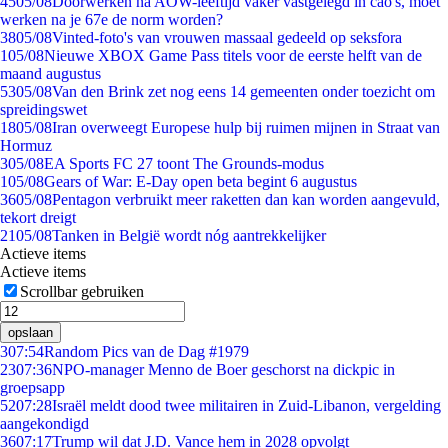
45
05/08
Doorwerken na AOW-leeftijd vaker vastgelegd in cao's, moet
werken na je 67e de norm worden?
38
05/08
Vinted-foto's van vrouwen massaal gedeeld op seksfora
1
05/08
Nieuwe XBOX Game Pass titels voor de eerste helft van de
maand augustus
53
05/08
Van den Brink zet nog eens 14 gemeenten onder toezicht om
spreidingswet
18
05/08
Iran overweegt Europese hulp bij ruimen mijnen in Straat van
Hormuz
3
05/08
EA Sports FC 27 toont The Grounds-modus
1
05/08
Gears of War: E-Day open beta begint 6 augustus
36
05/08
Pentagon verbruikt meer raketten dan kan worden aangevuld,
tekort dreigt
21
05/08
Tanken in België wordt nóg aantrekkelijker
Actieve items
Actieve items
Scrollbar gebruiken
opslaan
3
07:54
Random Pics van de Dag #1979
23
07:36
NPO-manager Menno de Boer geschorst na dickpic in
groepsapp
52
07:28
Israël meldt dood twee militairen in Zuid-Libanon, vergelding
aangekondigd
36
07:17
Trump wil dat J.D. Vance hem in 2028 opvolgt