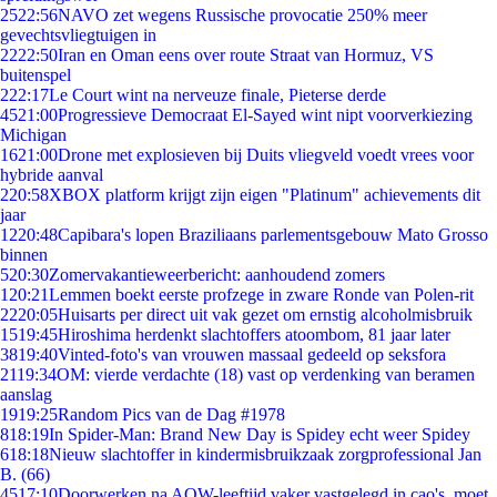
25
22:56
NAVO zet wegens Russische provocatie 250% meer
gevechtsvliegtuigen in
22
22:50
Iran en Oman eens over route Straat van Hormuz, VS
buitenspel
2
22:17
Le Court wint na nerveuze finale, Pieterse derde
45
21:00
Progressieve Democraat El-Sayed wint nipt voorverkiezing
Michigan
16
21:00
Drone met explosieven bij Duits vliegveld voedt vrees voor
hybride aanval
2
20:58
XBOX platform krijgt zijn eigen "Platinum" achievements dit
jaar
12
20:48
Capibara's lopen Braziliaans parlementsgebouw Mato Grosso
binnen
5
20:30
Zomervakantieweerbericht: aanhoudend zomers
1
20:21
Lemmen boekt eerste profzege in zware Ronde van Polen-rit
22
20:05
Huisarts per direct uit vak gezet om ernstig alcoholmisbruik
15
19:45
Hiroshima herdenkt slachtoffers atoombom, 81 jaar later
38
19:40
Vinted-foto's van vrouwen massaal gedeeld op seksfora
21
19:34
OM: vierde verdachte (18) vast op verdenking van beramen
aanslag
19
19:25
Random Pics van de Dag #1978
8
18:19
In Spider-Man: Brand New Day is Spidey echt weer Spidey
6
18:18
Nieuw slachtoffer in kindermisbruikzaak zorgprofessional Jan
B. (66)
45
17:10
Doorwerken na AOW-leeftijd vaker vastgelegd in cao's, moet