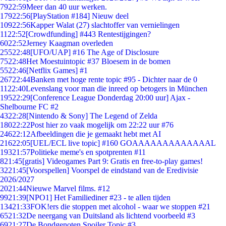
79
22:59
Meer dan 40 uur werken.
179
22:56
[PlayStation #184] Nieuw deel
109
22:56
Kapper Walat (27) slachtoffer van vernielingen
11
22:52
[Crowdfunding] #443 Rentestijgingen?
60
22:52
Jerney Kaagman overleden
255
22:48
[UFO/UAP] #16 The Age of Disclosure
75
22:48
Het Moestuintopic #37 Bloesem in de bomen
55
22:46
[Netflix Games] #1
267
22:44
Banken met hoge rente topic #95 - Dichter naar de 0
11
22:40
Levenslang voor man die inreed op betogers in München
195
22:29
[Conference League Donderdag 20:00 uur] Ajax -
Shelbourne FC #2
43
22:28
[Nintendo & Sony] The Legend of Zelda
180
22:22
Post hier zo vaak mogelijk om 22:22 uur #76
246
22:12
Afbeeldingen die je gemaakt hebt met AI
216
22:05
[UEL/ECL live topic] #160 GOAAAAAAAAAAAAAL
193
21:57
Politieke meme's en spotprenten #11
8
21:45
[gratis] Videogames Part 9: Gratis en free-to-play games!
32
21:45
[Voorspellen] Voorspel de eindstand van de Eredivisie
2026/2027
20
21:44
Nieuwe Marvel films. #12
99
21:39
[NPO1] Het Familiediner #23 - te allen tijden
134
21:33
FOK!ers die stoppen met alcohol - waar we stoppen #21
65
21:32
De neergang van Duitsland als lichtend voorbeeld #3
69
21:27
De Bondgenoten Spoiler Topic #3