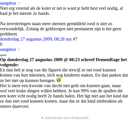
sangdrax
Niet erg vreemd als de koter er net is want je hebt best veel nodig, al
haal je het meeste 2e hands.
Na investeringen staan meer mensen gemiddeld rood is niet zo
verwondelijk. Zolang de geldzorgen niet permanent zijn is het geen
probleem.
donderdag 27 augustus 2009, 08:28 uur
#7
0
sangdrax
quote:
Op donderdag 27 augustus 2009 @ 08:23 schreef DemonRage het
volgende:
En dan heb je nog van die figuren die terwijl ze net rond kunnen
komen van hun inkomen, tóch nog kinderen maken. En dan janken dat
ze het niet op kunnen brengen.
Het is meer een kwestie van slecht met geld om kunnen gaan, maar
wel veel leuke dingen willen hebben. Je kan 99% van de spullen die
een koter echt nodig heeft 2e hands halen. Het ligt niet aan het kind dat
ze dan niet rond kunnen komen, maar dat ze dat kind misbruiken als
smoes daarvoor.
▼ Advertentie door Refinery89