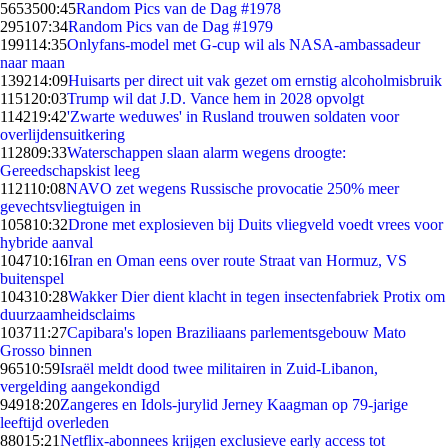
56535
00:45
Random Pics van de Dag #1978
2951
07:34
Random Pics van de Dag #1979
1991
14:35
Onlyfans-model met G-cup wil als NASA-ambassadeur
naar maan
1392
14:09
Huisarts per direct uit vak gezet om ernstig alcoholmisbruik
1151
20:03
Trump wil dat J.D. Vance hem in 2028 opvolgt
1142
19:42
'Zwarte weduwes' in Rusland trouwen soldaten voor
overlijdensuitkering
1128
09:33
Waterschappen slaan alarm wegens droogte:
Gereedschapskist leeg
1121
10:08
NAVO zet wegens Russische provocatie 250% meer
gevechtsvliegtuigen in
1058
10:32
Drone met explosieven bij Duits vliegveld voedt vrees voor
hybride aanval
1047
10:16
Iran en Oman eens over route Straat van Hormuz, VS
buitenspel
1043
10:28
Wakker Dier dient klacht in tegen insectenfabriek Protix om
duurzaamheidsclaims
1037
11:27
Capibara's lopen Braziliaans parlementsgebouw Mato
Grosso binnen
965
10:59
Israël meldt dood twee militairen in Zuid-Libanon,
vergelding aangekondigd
949
18:20
Zangeres en Idols-jurylid Jerney Kaagman op 79-jarige
leeftijd overleden
880
15:21
Netflix-abonnees krijgen exclusieve early access tot