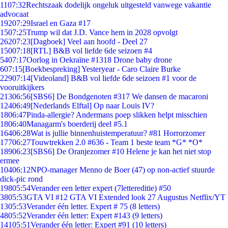
11
07:32
Rechtszaak dodelijk ongeluk uitgesteld vanwege vakantie
advocaat
192
07:29
Israel en Gaza #17
15
07:25
Trump wil dat J.D. Vance hem in 2028 opvolgt
262
07:23
[Dagboek] Veel aan hoofd - Deel 27
150
07:18
[RTL] B&B vol liefde 6de seizoen #4
54
07:17
Oorlog in Oekraïne #1318 Drone baby drone
6
07:15
[Boekbespreking] Yesteryear - Caro Claire Burke
229
07:14
[Videoland] B&B vol liefde 6de seizoen #1 voor de
vooruitkijkers
213
06:56
[SBS6] De Bondgenoten #317 We dansen de macaroni
124
06:49
[Nederlands Elftal] Op naar Louis IV?
18
06:47
Pinda-allergie? Andermans poep slikken helpt misschien
18
06:40
Managarm's boerderij deel #5.1
164
06:28
Wat is jullie binnenhuistemperatuur? #81 Horrorzomer
177
06:27
Touwtrekken 2.0 #636 - Team 1 beste team *G* *O*
189
06:23
[SBS6] De Oranjezomer #10 Helene je kan het niet stop
ermee
104
06:12
NPO-manager Menno de Boer (47) op non-actief stuurde
dick-pic rond
198
05:54
Verander een letter expert (7lettereditie) #50
38
05:53
GTA VI #12 GTA VI Extended look 27 Augustus Netflix/YT
13
05:53
Verander één letter. Expert # 75 (8 letters)
48
05:52
Verander één letter: Expert #143 (9 letters)
141
05:51
Verander één letter: Expert #91 (10 letters)