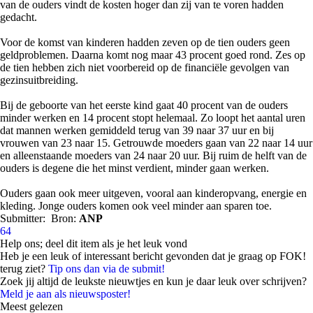
van de ouders vindt de kosten hoger dan zij van te voren hadden
gedacht.
Voor de komst van kinderen hadden zeven op de tien ouders geen
geldproblemen. Daarna komt nog maar 43 procent goed rond. Zes op
de tien hebben zich niet voorbereid op de financiële gevolgen van
gezinsuitbreiding.
Bij de geboorte van het eerste kind gaat 40 procent van de ouders
minder werken en 14 procent stopt helemaal. Zo loopt het aantal uren
dat mannen werken gemiddeld terug van 39 naar 37 uur en bij
vrouwen van 23 naar 15. Getrouwde moeders gaan van 22 naar 14 uur
en alleenstaande moeders van 24 naar 20 uur. Bij ruim de helft van de
ouders is degene die het minst verdient, minder gaan werken.
Ouders gaan ook meer uitgeven, vooral aan kinderopvang, energie en
kleding. Jonge ouders komen ook veel minder aan sparen toe.
Submitter:
Bron:
ANP
64
Help ons; deel dit item als je het leuk vond
Heb je een leuk of interessant bericht gevonden dat je graag op FOK!
terug ziet?
Tip ons dan via de submit!
Zoek jij altijd de leukste nieuwtjes en kun je daar leuk over schrijven?
Meld je aan als nieuwsposter!
Meest gelezen