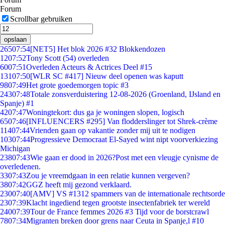
Forum
Scrollbar gebruiken
opslaan
265
07:54
[NET5] Het blok 2026 #32 Blokkendozen
12
07:52
Tony Scott (54) overleden
60
07:51
Overleden Acteurs & Actrices Deel #15
131
07:50
[WLR SC #417] Nieuw deel openen was kaputt
98
07:49
Het grote goedemorgen topic #3
243
07:48
Totale zonsverduistering 12-08-2026 (Groenland, IJsland en
Spanje) #1
42
07:47
Woningtekort: dus ga je woningen slopen, logisch
65
07:46
[INFLUENCERS #295] Van flodderslinger tot Shrek-crème
114
07:44
Vrienden gaan op vakantie zonder mij uit te nodigen
103
07:44
Progressieve Democraat El-Sayed wint nipt voorverkiezing
Michigan
238
07:43
Wie gaan er dood in 2026?Post met een vleugje cynisme de
overledenen.
33
07:43
Zou je vreemdgaan in een relatie kunnen vergeven?
38
07:42
GGZ heeft mij gezond verklaard.
230
07:40
[AMV] VS #1312 spammers van de internationale rechtsorde
23
07:39
Klacht ingediend tegen grootste insectenfabriek ter wereld
240
07:39
Tour de France femmes 2026 #3 Tijd voor de borstcrawl
78
07:34
Migranten breken door grens naar Ceuta in Spanje,l #10