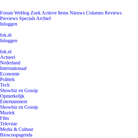
Forum
Weblog
Zoek
Actieve Items
Nieuws
Columns
Reviews
Previews
Specials
Archief
Inloggen
fok.nl
Inloggen
fok.nl
Actueel
Nederland
Internationaal
Economie
Politiek
Tech
Showbiz en Gossip
Opmerkelijk
Entertainment
Showbiz en Gossip
Muziek
Film
Televisie
Media & Cultuur
Bioscoopagenda