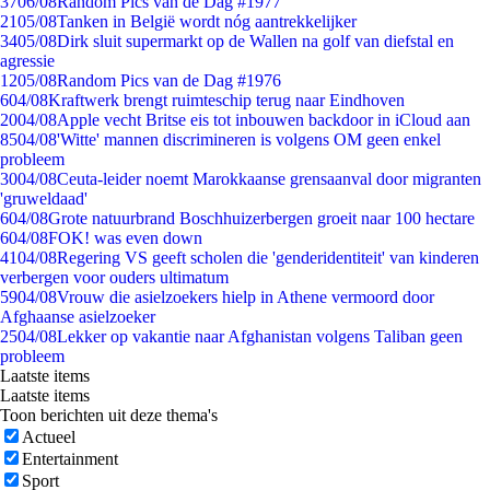
37
06/08
Random Pics van de Dag #1977
21
05/08
Tanken in België wordt nóg aantrekkelijker
34
05/08
Dirk sluit supermarkt op de Wallen na golf van diefstal en
agressie
12
05/08
Random Pics van de Dag #1976
6
04/08
Kraftwerk brengt ruimteschip terug naar Eindhoven
20
04/08
Apple vecht Britse eis tot inbouwen backdoor in iCloud aan
85
04/08
'Witte' mannen discrimineren is volgens OM geen enkel
probleem
30
04/08
Ceuta-leider noemt Marokkaanse grensaanval door migranten
'gruweldaad'
6
04/08
Grote natuurbrand Boschhuizerbergen groeit naar 100 hectare
6
04/08
FOK! was even down
41
04/08
Regering VS geeft scholen die 'genderidentiteit' van kinderen
verbergen voor ouders ultimatum
59
04/08
Vrouw die asielzoekers hielp in Athene vermoord door
Afghaanse asielzoeker
25
04/08
Lekker op vakantie naar Afghanistan volgens Taliban geen
probleem
Laatste items
Laatste items
Toon berichten uit deze thema's
Actueel
Entertainment
Sport