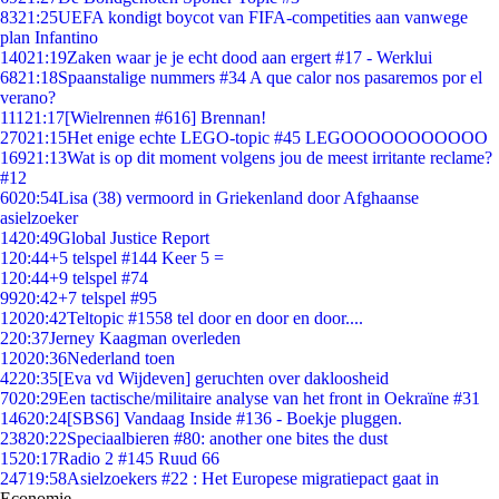
83
21:25
UEFA kondigt boycot van FIFA-competities aan vanwege
plan Infantino
140
21:19
Zaken waar je je echt dood aan ergert #17 - Werklui
68
21:18
Spaanstalige nummers #34 A que calor nos pasaremos por el
verano?
111
21:17
[Wielrennen #616] Brennan!
270
21:15
Het enige echte LEGO-topic #45 LEGOOOOOOOOOOO
169
21:13
Wat is op dit moment volgens jou de meest irritante reclame?
#12
60
20:54
Lisa (38) vermoord in Griekenland door Afghaanse
asielzoeker
14
20:49
Global Justice Report
1
20:44
+5 telspel #144 Keer 5 =
1
20:44
+9 telspel #74
99
20:42
+7 telspel #95
120
20:42
Teltopic #1558 tel door en door en door....
2
20:37
Jerney Kaagman overleden
120
20:36
Nederland toen
42
20:35
[Eva vd Wijdeven] geruchten over dakloosheid
70
20:29
Een tactische/militaire analyse van het front in Oekraïne #31
146
20:24
[SBS6] Vandaag Inside #136 - Boekje pluggen.
238
20:22
Speciaalbieren #80: another one bites the dust
15
20:17
Radio 2 #145 Ruud 66
247
19:58
Asielzoekers #22 : Het Europese migratiepact gaat in
Economie