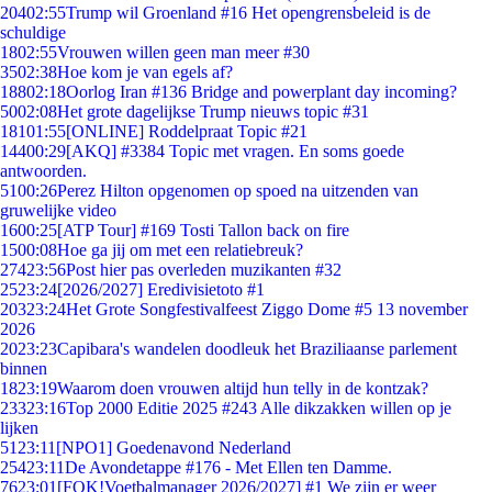
204
02:55
Trump wil Groenland #16 Het opengrensbeleid is de
schuldige
18
02:55
Vrouwen willen geen man meer #30
35
02:38
Hoe kom je van egels af?
188
02:18
Oorlog Iran #136 Bridge and powerplant day incoming?
50
02:08
Het grote dagelijkse Trump nieuws topic #31
181
01:55
[ONLINE] Roddelpraat Topic #21
144
00:29
[AKQ] #3384 Topic met vragen. En soms goede
antwoorden.
51
00:26
Perez Hilton opgenomen op spoed na uitzenden van
gruwelijke video
16
00:25
[ATP Tour] #169 Tosti Tallon back on fire
15
00:08
Hoe ga jij om met een relatiebreuk?
274
23:56
Post hier pas overleden muzikanten #32
25
23:24
[2026/2027] Eredivisietoto #1
203
23:24
Het Grote Songfestivalfeest Ziggo Dome #5 13 november
2026
20
23:23
Capibara's wandelen doodleuk het Braziliaanse parlement
binnen
18
23:19
Waarom doen vrouwen altijd hun telly in de kontzak?
233
23:16
Top 2000 Editie 2025 #243 Alle dikzakken willen op je
lijken
51
23:11
[NPO1] Goedenavond Nederland
254
23:11
De Avondetappe #176 - Met Ellen ten Damme.
76
23:01
[FOK!Voetbalmanager 2026/2027] #1 We zijn er weer