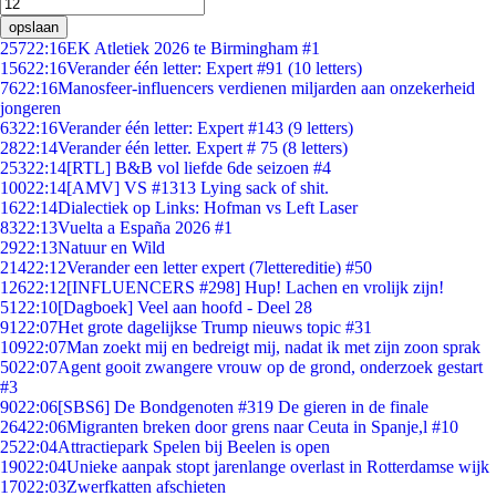
opslaan
257
22:16
EK Atletiek 2026 te Birmingham #1
156
22:16
Verander één letter: Expert #91 (10 letters)
76
22:16
Manosfeer-influencers verdienen miljarden aan onzekerheid
jongeren
63
22:16
Verander één letter: Expert #143 (9 letters)
28
22:14
Verander één letter. Expert # 75 (8 letters)
253
22:14
[RTL] B&B vol liefde 6de seizoen #4
100
22:14
[AMV] VS #1313 Lying sack of shit.
16
22:14
Dialectiek op Links: Hofman vs Left Laser
83
22:13
Vuelta a España 2026 #1
29
22:13
Natuur en Wild
214
22:12
Verander een letter expert (7lettereditie) #50
126
22:12
[INFLUENCERS #298] Hup! Lachen en vrolijk zijn!
51
22:10
[Dagboek] Veel aan hoofd - Deel 28
91
22:07
Het grote dagelijkse Trump nieuws topic #31
109
22:07
Man zoekt mij en bedreigt mij, nadat ik met zijn zoon sprak
50
22:07
Agent gooit zwangere vrouw op de grond, onderzoek gestart
#3
90
22:06
[SBS6] De Bondgenoten #319 De gieren in de finale
264
22:06
Migranten breken door grens naar Ceuta in Spanje,l #10
25
22:04
Attractiepark Spelen bij Beelen is open
190
22:04
Unieke aanpak stopt jarenlange overlast in Rotterdamse wijk
170
22:03
Zwerfkatten afschieten