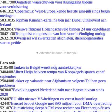
740
17:00
Oogartsen waarschuwen voor #sungazing tijdens
zonsverduistering
646
13:27
Copernicus: West-Europa kende heetste juni-juli sinds begin
metingen
583
10:35
Topman Kinahan-kartel na tien jaar Dubai uitgeleverd aan
Ierland
383
20:47
Nieuwe flitspaal Hollandscheveld binnen 24 uur opgeblazen
304
21:30
Trump eist compensatie van Iran voor beëindiging oorlog
263
21:03
Overijssel wil zwerfkatten afschieten, dierenorganisaties
starten petitie
▼ Advertentie door Refinery89
Lees ook
21
05/08
Tanken in België wordt nóg aantrekkelijker
34
04/08
Albert Heijn halveert tempo van Koopzegels sparen vanaf
september
25
04/08
Lekker op vakantie naar Afghanistan volgens Taliban geen
probleem
96
30/07
Bevolkingsgroei Nederland zakt naar laagste niveau sinds
2020
9
24/07
EU slikt nieuwe VS-heffingen en vreest handelsoorlog
4
24/07
Brussel beboet Google met 890 miljoen voor DMA-overtreding
5
21/07
Claimstichting sleept ACM voor rechter om Flexenergie-fiasco