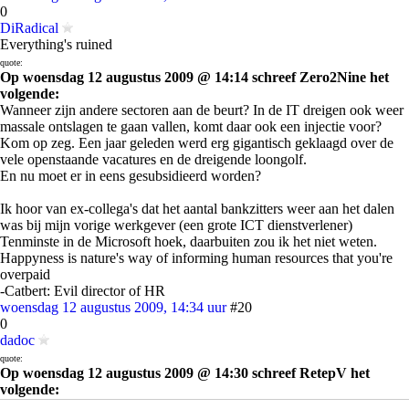
0
DiRadical
Everything's ruined
quote:
Op woensdag 12 augustus 2009 @ 14:14 schreef Zero2Nine het
volgende:
Wanneer zijn andere sectoren aan de beurt? In de IT dreigen ook weer
massale ontslagen te gaan vallen, komt daar ook een injectie voor?
Kom op zeg. Een jaar geleden werd erg gigantisch geklaagd over de
vele openstaande vacatures en de dreigende loongolf.
En nu moet er in eens gesubsidieerd worden?
Ik hoor van ex-collega's dat het aantal bankzitters weer aan het dalen
was bij mijn vorige werkgever (een grote ICT dienstverlener)
Tenminste in de Microsoft hoek, daarbuiten zou ik het niet weten.
Happyness is nature's way of informing human resources that you're
overpaid
-Catbert: Evil director of HR
woensdag 12 augustus 2009, 14:34 uur
#20
0
dadoc
quote:
Op woensdag 12 augustus 2009 @ 14:30 schreef RetepV het
volgende:
Och God, ons kabinet gaat nu zelfs frauduleus gedrag
sponsoren
!