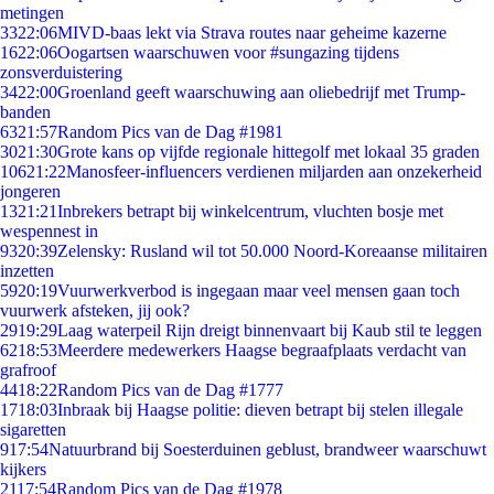
metingen
33
22:06
MIVD-baas lekt via Strava routes naar geheime kazerne
16
22:06
Oogartsen waarschuwen voor #sungazing tijdens
zonsverduistering
34
22:00
Groenland geeft waarschuwing aan oliebedrijf met Trump-
banden
63
21:57
Random Pics van de Dag #1981
30
21:30
Grote kans op vijfde regionale hittegolf met lokaal 35 graden
106
21:22
Manosfeer-influencers verdienen miljarden aan onzekerheid
jongeren
13
21:21
Inbrekers betrapt bij winkelcentrum, vluchten bosje met
wespennest in
93
20:39
Zelensky: Rusland wil tot 50.000 Noord-Koreaanse militairen
inzetten
59
20:19
Vuurwerkverbod is ingegaan maar veel mensen gaan toch
vuurwerk afsteken, jij ook?
29
19:29
Laag waterpeil Rijn dreigt binnenvaart bij Kaub stil te leggen
62
18:53
Meerdere medewerkers Haagse begraafplaats verdacht van
grafroof
44
18:22
Random Pics van de Dag #1777
17
18:03
Inbraak bij Haagse politie: dieven betrapt bij stelen illegale
sigaretten
9
17:54
Natuurbrand bij Soesterduinen geblust, brandweer waarschuwt
kijkers
21
17:54
Random Pics van de Dag #1978