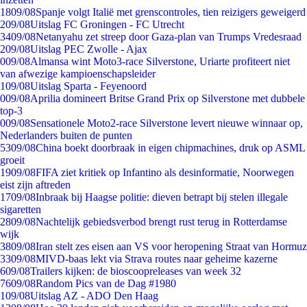
18
09/08
Spanje volgt Italië met grenscontroles, tien reizigers geweigerd
2
09/08
Uitslag FC Groningen - FC Utrecht
34
09/08
Netanyahu zet streep door Gaza-plan van Trumps Vredesraad
2
09/08
Uitslag PEC Zwolle - Ajax
0
09/08
Almansa wint Moto3-race Silverstone, Uriarte profiteert niet
van afwezige kampioenschapsleider
1
09/08
Uitslag Sparta - Feyenoord
0
09/08
Aprilia domineert Britse Grand Prix op Silverstone met dubbele
top-3
0
09/08
Sensationele Moto2-race Silverstone levert nieuwe winnaar op,
Nederlanders buiten de punten
53
09/08
China boekt doorbraak in eigen chipmachines, druk op ASML
groeit
19
09/08
FIFA ziet kritiek op Infantino als desinformatie, Noorwegen
eist zijn aftreden
17
09/08
Inbraak bij Haagse politie: dieven betrapt bij stelen illegale
sigaretten
28
09/08
Nachtelijk gebiedsverbod brengt rust terug in Rotterdamse
wijk
38
09/08
Iran stelt zes eisen aan VS voor heropening Straat van Hormuz
33
09/08
MIVD-baas lekt via Strava routes naar geheime kazerne
6
09/08
Trailers kijken: de bioscoopreleases van week 32
76
09/08
Random Pics van de Dag #1980
1
09/08
Uitslag AZ - ADO Den Haag