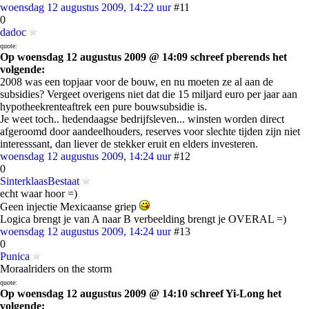
woensdag 12 augustus 2009, 14:22 uur
#11
0
dadoc
quote:
Op woensdag 12 augustus 2009 @ 14:09 schreef pberends het
volgende:
2008 was een topjaar voor de bouw, en nu moeten ze al aan de
subsidies? Vergeet overigens niet dat die 15 miljard euro per jaar aan
hypotheekrenteaftrek een pure bouwsubsidie is.
Je weet toch.. hedendaagse bedrijfsleven... winsten worden direct
afgeroomd door aandeelhouders, reserves voor slechte tijden zijn niet
interesssant, dan liever de stekker eruit en elders investeren.
woensdag 12 augustus 2009, 14:24 uur
#12
0
SinterklaasBestaat
echt waar hoor =)
Geen injectie Mexicaanse griep
Logica brengt je van A naar B verbeelding brengt je OVERAL =)
woensdag 12 augustus 2009, 14:24 uur
#13
0
Punica
Moraalriders on the storm
quote:
Op woensdag 12 augustus 2009 @ 14:10 schreef Yi-Long het
volgende: