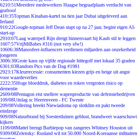
62
10:51
Meerdere medewerkers Haagse begraafplaats verdacht van
grafroof
4
10:35
Topman Kinahan-kartel na tien jaar Dubai uitgeleverd aan
Ierland
9
10:22
Google-topman Jeff Dean stapt op na 27 jaar, begint eigen AI-
start-up
29
10:07
Laag waterpeil Rijn dreigt binnenvaart bij Kaub stil te leggen
16
07:57
VrijMiBabes #316 (not very sfw!)
106
06:38
Manosfeer-influencers verdienen miljarden aan onzekerheid
jongeren
30
06:30
Grote kans op vijfde regionale hittegolf met lokaal 35 graden
63
01:03
Random Pics van de Dag #1981
29
23:17
Kleurrecessie: consumenten kiezen grijs en beige uit angst
voor waardeverlies
22
22:35
Hoge bloeddruk, diabetes en roken vergroten risico op
dementie
26
09/08
Pentagon eist snellere wapenproductie van defensiebedrijven
1
09/08
Uitslag sc Heerenveen - FC Twente
2
09/08
Vollering breekt Niewiadoma op slotklim en pakt tweede
eindzege
9
09/08
Natuurbrand bij Soesterduinen geblust, brandweer waarschuwt
kijkers
11
09/08
Mattel brengt Barbiepop van zangeres Whitney Houston uit
93
09/08
Zelensky: Rusland wil tot 50.000 Noord-Koreaanse militairen
inzetten