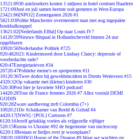
135
21:09
30 asielzoekers kosten 1 miljoen in hotel centrum Haarlem
17
21:09
Juni en juli samen heetste ooit gemeten in West-Europa
234
21:06
[NPO2] Zomergasten 2026 #1
58
21:03
Politie Manchester overmeestert man met nog ingepakte
honkbalknuppel
136
21:02
[Nederlands Elftal] Op naar Louis IV?
141
20:59
Nieuwe flitspaal in Hollandscheveld binnen 24 uur
opgeblazen
109
20:56
Nederlandse Politiek #725
9
20:48
2023: Kindermoord door Lindsay Clancy: depressie of
voorbedachte rade?
6
20:47
Energietarieven #34
207
20:47
Politieke meme's en spotprenten #11
101
20:36
Twee doden bij geweldsincident in Drents Weiteveen #15
43
20:32
Op vakantie met (kleine) kinderen #30
5
20:30
Post hier je favoriete SHO podcast!
144
20:28
Tour de France femmes 2026 #7 Allez vooruit DEMI
GODIN
9
20:28
Zware aardbeving treft Colombia (7+)
109
20:21
De Schatkamer van Beeld & Geluid #4
44
20:17
[NWS] / [POL] Cartoons #7
61
20:16
Jezelf gelukkig voelen als vrijgezelle vijftiger
5
20:15
Russia vs Ukraine #92 de hegemonie van unclescorp
62
20:13
Bestaan er liedjes over je woonplaats?
200
20:10
[HBO] House of the Dragon #9 Waar we wachten op