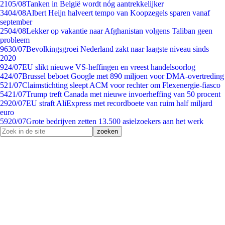
21
05/08
Tanken in België wordt nóg aantrekkelijker
34
04/08
Albert Heijn halveert tempo van Koopzegels sparen vanaf
september
25
04/08
Lekker op vakantie naar Afghanistan volgens Taliban geen
probleem
96
30/07
Bevolkingsgroei Nederland zakt naar laagste niveau sinds
2020
9
24/07
EU slikt nieuwe VS-heffingen en vreest handelsoorlog
4
24/07
Brussel beboet Google met 890 miljoen voor DMA-overtreding
5
21/07
Claimstichting sleept ACM voor rechter om Flexenergie-fiasco
54
21/07
Trump treft Canada met nieuwe invoerheffing van 50 procent
29
20/07
EU straft AliExpress met recordboete van ruim half miljard
euro
59
20/07
Grote bedrijven zetten 13.500 asielzoekers aan het werk