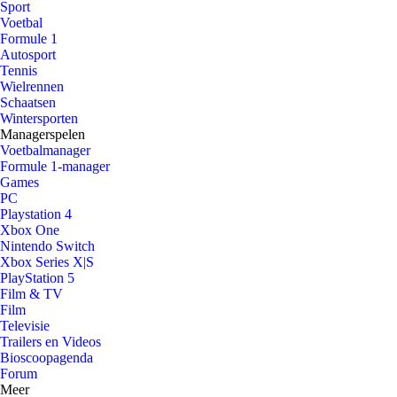
Sport
Voetbal
Formule 1
Autosport
Tennis
Wielrennen
Schaatsen
Wintersporten
Managerspelen
Voetbalmanager
Formule 1-manager
Games
PC
Playstation 4
Xbox One
Nintendo Switch
Xbox Series X|S
PlayStation 5
Film & TV
Film
Televisie
Trailers en Videos
Bioscoopagenda
Forum
Meer