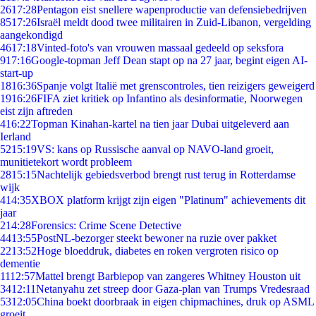
26
17:28
Pentagon eist snellere wapenproductie van defensiebedrijven
85
17:26
Israël meldt dood twee militairen in Zuid-Libanon, vergelding
aangekondigd
46
17:18
Vinted-foto's van vrouwen massaal gedeeld op seksfora
9
17:16
Google-topman Jeff Dean stapt op na 27 jaar, begint eigen AI-
start-up
18
16:36
Spanje volgt Italië met grenscontroles, tien reizigers geweigerd
19
16:26
FIFA ziet kritiek op Infantino als desinformatie, Noorwegen
eist zijn aftreden
4
16:22
Topman Kinahan-kartel na tien jaar Dubai uitgeleverd aan
Ierland
52
15:19
VS: kans op Russische aanval op NAVO-land groeit,
munitietekort wordt probleem
28
15:15
Nachtelijk gebiedsverbod brengt rust terug in Rotterdamse
wijk
4
14:35
XBOX platform krijgt zijn eigen "Platinum" achievements dit
jaar
2
14:28
Forensics: Crime Scene Detective
44
13:55
PostNL-bezorger steekt bewoner na ruzie over pakket
22
13:52
Hoge bloeddruk, diabetes en roken vergroten risico op
dementie
11
12:57
Mattel brengt Barbiepop van zangeres Whitney Houston uit
34
12:11
Netanyahu zet streep door Gaza-plan van Trumps Vredesraad
53
12:05
China boekt doorbraak in eigen chipmachines, druk op ASML
groeit