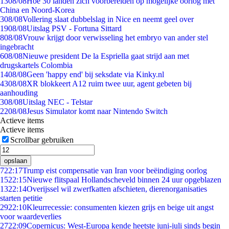
13
08/08
Hoe 30 landen zich voorbereiden op mogelijke oorlog met
China en Noord-Korea
3
08/08
Vollering slaat dubbelslag in Nice en neemt geel over
19
08/08
Uitslag PSV - Fortuna Sittard
8
08/08
Vrouw krijgt door verwisseling het embryo van ander stel
ingebracht
6
08/08
Nieuwe president De la Espriella gaat strijd aan met
drugskartels Colombia
14
08/08
Geen 'happy end' bij seksdate via Kinky.nl
43
08/08
XR blokkeert A12 ruim twee uur, agent gebeten bij
aanhouding
3
08/08
Uitslag NEC - Telstar
22
08/08
Jesus Simulator komt naar Nintendo Switch
Actieve items
Actieve items
Scrollbar gebruiken
opslaan
7
22:17
Trump eist compensatie van Iran voor beëindiging oorlog
15
22:15
Nieuwe flitspaal Hollandscheveld binnen 24 uur opgeblazen
13
22:14
Overijssel wil zwerfkatten afschieten, dierenorganisaties
starten petitie
29
22:10
Kleurrecessie: consumenten kiezen grijs en beige uit angst
voor waardeverlies
27
22:09
Copernicus: West-Europa kende heetste juni-juli sinds begin