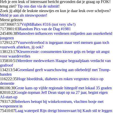
Heb je een leuk of interessant bericht gevonden dat je graag op FOK!
terug ziet?
Tip ons dan via de submit!
Zoek jij altijd de leukste nieuwtjes en kun je daar leuk over schrijven?
Meld je aan als nieuwsposter!
Meest gelezen
107306
07:57
VrijMiBabes #316 (not very sfw!)
71739
01:03
Random Pics van de Dag #1981
2454
06:38
Manosfeer-influencers verdienen miljarden aan onzekerheid
jongeren
1729
12:27
Vuurwerkverbod is ingegaan maar veel mensen gaan toch
vuurwerk afsteken, jij ook?
1381
23:17
Kleurrecessie: consumenten kiezen grijs en beige uit angst
voor waardeverlies
1358
10:51
Meerdere medewerkers Haagse begraafplaats verdacht van
grafroof
1342
13:54
Groenland geeft waarschuwing aan oliebedrijf met Trump-
banden
1162
22:35
Hoge bloeddruk, diabetes en roken vergroten risico op
dementie
861
06:30
Grote kans op vijfde regionale hittegolf met lokaal 35 graden
820
10:22
Google-topman Jeff Dean stapt op na 27 jaar, begint eigen
AI-start-up
793
17:20
Inbrekers betrapt bij winkelcentrum, vluchten bosje met
wespennest in
754
10:07
Laag waterpeil Rijn dreigt binnenvaart bij Kaub stil te leggen