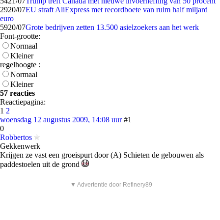
54
21/07
Trump treft Canada met nieuwe invoerheffing van 50 procent
29
20/07
EU straft AliExpress met recordboete van ruim half miljard
euro
59
20/07
Grote bedrijven zetten 13.500 asielzoekers aan het werk
Font-grootte:
Normaal
Kleiner
regelhoogte :
Normaal
Kleiner
57 reacties
Reactiepagina:
1
2
woensdag 12 augustus 2009, 14:08 uur
#1
0
Robbertos
Gekkenwerk
Krijgen ze vast een groeispurt door (A) Schieten de gebouwen als
paddestoelen uit de grond
▼ Advertentie door Refinery89