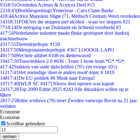
93
18:51
Overleden Acteurs & Actrices Deel #15
22
18:45
[Boekbespreking] Yesteryear - Caro Claire Burke
4
18:44
Actrice Marjolein Sligte (71, Medisch Centrum West) overleden
143
18:31
FOK!ers die stoppen met alcohol - waar we stoppen #21
77
18:14
De neergang van Duitsland als lichtend voorbeeld #3
4
17:54
Nederlandse industrie maakt flinke groeispurt door dankzij
machinebouw
43
17:51
Dierenlepeltopic #150
143
17:50
Meisjesnamenlepeltopic #367 LOOOOL LAPO
49
17:50
Het hele alfabet #108 en 4letterwoord
194
17:50
Touwtrekken 2.0 #636 - Team 1 beste team *G* *O*
4
17:42
Stukken van oude tijdschriften (70's t/m vroege 10's)
112
17:41
Het oneindige 'doet-ie anders nooit'-topic # 1819
148
17:41
De EU-politiek #6 Musk naar Europa!
197
17:40
[WLR SC #417] Nieuw deel openen was kaputt
243
17:28
Top 2000 Editie 2025 #243 Alle dikzakken willen op je
lijken
28
17:25
Britse weduwe (78) moet Zweden vanwege Brexit na 21 jaar
verlaten
Economie
Economie
Scrollbar gebruiken
opslaan