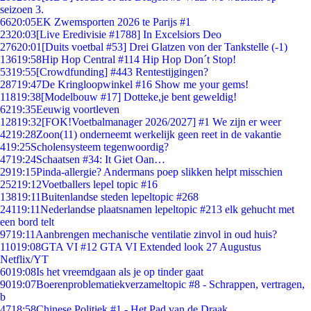
seizoen 3.
66
20:05
EK Zwemsporten 2026 te Parijs #1
23
20:03
[Live Eredivisie #1788] In Excelsiors Deo
276
20:01
[Duits voetbal #53] Drei Glatzen von der Tankstelle (-1)
136
19:58
Hip Hop Central #114 Hip Hop Don´t Stop!
53
19:55
[Crowdfunding] #443 Rentestijgingen?
287
19:47
De Kringloopwinkel #16 Show me your gems!
118
19:38
[Modelbouw #17] Dotteke,je bent geweldig!
62
19:35
Eeuwig voortleven
128
19:32
[FOK!Voetbalmanager 2026/2027] #1 We zijn er weer
42
19:28
Zoon(11) onderneemt werkelijk geen reet in de vakantie
4
19:25
Scholensysteem tegenwoordig?
47
19:24
Schaatsen #34: It Giet Oan…
29
19:15
Pinda-allergie? Andermans poep slikken helpt misschien
252
19:12
Voetballers lepel topic #16
138
19:11
Buitenlandse steden lepeltopic #268
241
19:11
Nederlandse plaatsnamen lepeltopic #213 elk gehucht met
een bord telt
97
19:11
Aanbrengen mechanische ventilatie zinvol in oud huis?
110
19:08
GTA VI #12 GTA VI Extended look 27 Augustus
Netflix/YT
60
19:08
Is het vreemdgaan als je op tinder gaat
90
19:07
Boerenproblematiekverzameltopic #8 - Schrappen, vertragen,
b
47
18:58
Chinese Politiek #1 - Het Pad van de Draak