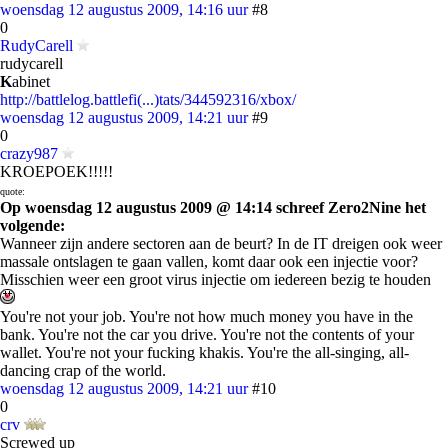
woensdag 12 augustus 2009, 14:16 uur
#8
0
RudyCarell
rudycarell
K
abinet
http://battlelog.battlefi(...)tats/344592316/xbox/
woensdag 12 augustus 2009, 14:21 uur
#9
0
crazy987
KROEPOEK!!!!!
quote:
Op woensdag 12 augustus 2009 @ 14:14 schreef Zero2Nine het
volgende:
Wanneer zijn andere sectoren aan de beurt? In de IT dreigen ook weer
massale ontslagen te gaan vallen, komt daar ook een injectie voor?
Misschien weer een groot virus injectie om iedereen bezig te houden
You're not your job. You're not how much money you have in the
bank. You're not the car you drive. You're not the contents of your
wallet. You're not your fucking khakis. You're the all-singing, all-
dancing crap of the world.
woensdag 12 augustus 2009, 14:21 uur
#10
0
crv
Screwed up