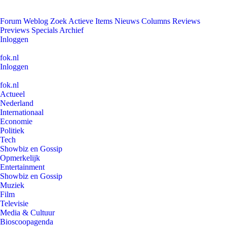
Forum
Weblog
Zoek
Actieve Items
Nieuws
Columns
Reviews
Previews
Specials
Archief
Inloggen
fok.nl
Inloggen
fok.nl
Actueel
Nederland
Internationaal
Economie
Politiek
Tech
Showbiz en Gossip
Opmerkelijk
Entertainment
Showbiz en Gossip
Muziek
Film
Televisie
Media & Cultuur
Bioscoopagenda