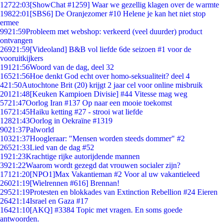
127
22:03
[ShowChat #1259] Waar we gezellig klagen over de warmte
198
22:01
[SBS6] De Oranjezomer #10 Helene je kan het niet stop
ermee
99
21:59
Probleem met webshop: verkeerd (veel duurder) product
ontvangen
269
21:59
[Videoland] B&B vol liefde 6de seizoen #1 voor de
vooruitkijkers
191
21:56
Woord van de dag, deel 32
165
21:56
Hoe denkt God echt over homo-seksualiteit? deel 4
4
21:50
Autochtone Brit (20) krijgt 2 jaar cel voor online misbruik
201
21:48
[Keuken Kampioen Divisie] #44 Vitesse mag weg
57
21:47
Oorlog Iran #137 Op naar een mooie toekomst
167
21:45
Haiku ketting #27 - strooi wat liefde
128
21:43
Oorlog in Oekraïne #1319
90
21:37
Palworld
103
21:37
Hoogleraar: "Mensen worden steeds dommer" #2
265
21:33
Lied van de dag #52
19
21:23
Krachtige rijke autorijdende mannen
39
21:22
Waarom wordt gezegd dat vrouwen socialer zijn?
171
21:20
[NPO1]Max Vakantieman #2 Voor al uw vakantieleed
260
21:19
[Wielrennen #616] Brennan!
295
21:19
Protesten en blokkades van Extinction Rebellion #24 Eieren
264
21:14
Israel en Gaza #17
164
21:10
[AKQ] #3384 Topic met vragen. En soms goede
antwoorden.