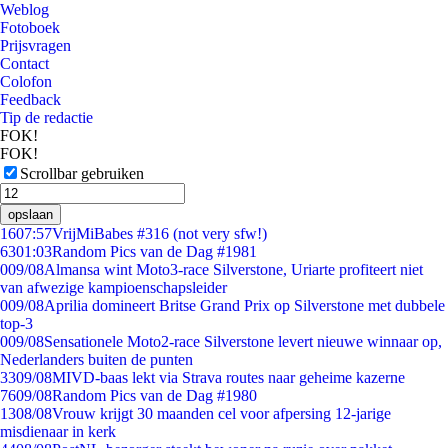
Weblog
Fotoboek
Prijsvragen
Contact
Colofon
Feedback
Tip de redactie
FOK!
FOK!
Scrollbar gebruiken
opslaan
16
07:57
VrijMiBabes #316 (not very sfw!)
63
01:03
Random Pics van de Dag #1981
0
09/08
Almansa wint Moto3-race Silverstone, Uriarte profiteert niet
van afwezige kampioenschapsleider
0
09/08
Aprilia domineert Britse Grand Prix op Silverstone met dubbele
top-3
0
09/08
Sensationele Moto2-race Silverstone levert nieuwe winnaar op,
Nederlanders buiten de punten
33
09/08
MIVD-baas lekt via Strava routes naar geheime kazerne
76
09/08
Random Pics van de Dag #1980
13
08/08
Vrouw krijgt 30 maanden cel voor afpersing 12-jarige
misdienaar in kerk