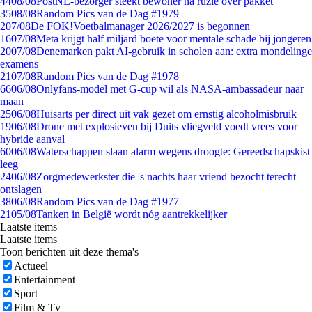
44
08/08
PostNL-bezorger steekt bewoner na ruzie over pakket
35
08/08
Random Pics van de Dag #1979
2
07/08
De FOK!Voetbalmanager 2026/2027 is begonnen
16
07/08
Meta krijgt half miljard boete voor mentale schade bij jongeren
20
07/08
Denemarken pakt AI-gebruik in scholen aan: extra mondelinge
examens
21
07/08
Random Pics van de Dag #1978
66
06/08
Onlyfans-model met G-cup wil als NASA-ambassadeur naar
maan
25
06/08
Huisarts per direct uit vak gezet om ernstig alcoholmisbruik
19
06/08
Drone met explosieven bij Duits vliegveld voedt vrees voor
hybride aanval
60
06/08
Waterschappen slaan alarm wegens droogte: Gereedschapskist
leeg
24
06/08
Zorgmedewerkster die 's nachts haar vriend bezocht terecht
ontslagen
38
06/08
Random Pics van de Dag #1977
21
05/08
Tanken in België wordt nóg aantrekkelijker
Laatste items
Laatste items
Toon berichten uit deze thema's
Actueel
Entertainment
Sport
Film & Tv