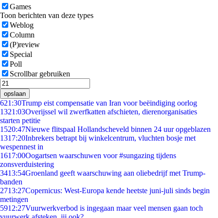
Games
Toon berichten van deze types
Weblog
Column
(P)review
Special
Poll
Scrollbar gebruiken
opslaan
6
21:30
Trump eist compensatie van Iran voor beëindiging oorlog
13
21:03
Overijssel wil zwerfkatten afschieten, dierenorganisaties
starten petitie
15
20:47
Nieuwe flitspaal Hollandscheveld binnen 24 uur opgeblazen
13
17:20
Inbrekers betrapt bij winkelcentrum, vluchten bosje met
wespennest in
16
17:00
Oogartsen waarschuwen voor #sungazing tijdens
zonsverduistering
34
13:54
Groenland geeft waarschuwing aan oliebedrijf met Trump-
banden
27
13:27
Copernicus: West-Europa kende heetste juni-juli sinds begin
metingen
59
12:27
Vuurwerkverbod is ingegaan maar veel mensen gaan toch
vuurwerk afsteken, jij ook?