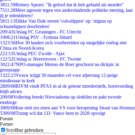
38
11:59
Britney Spears: "Ik geloof dat ik heb gefaald als moeder"
75
11:28
Meer agressie tegen een andersluidende politieke mening, laat
jij je intimideren?
58
11:13
Dikke Van Dale neemt 'vulvalippen' op: 'stigma op
schaamlippen doorbreken'
2
09:43
Uitslag FC Groningen - FC Utrecht
19
08:21
Uitslag PSV - Fortuna Sittard
13
23:56
Hoe 30 landen zich voorbereiden op mogelijke oorlog met
China en Noord-Korea
2
22:53
Uitslag PEC Zwolle - Ajax
1
22:52
Uitslag sc Heerenveen - FC Twente
30
22:47
NPO-manager Menno de Boer geschorst na dickpic in
groepsapp
13
22:23
Vrouw krijgt 30 maanden cel voor afpersing 12-jarige
misdienaar in kerk
28
09/08
RIVM vindt PFAS in al de geteste moedermelk, borstvoeding
blijft advies
2
09/08
Vollering breekt Niewiadoma op slotklim en pakt tweede
eindzege
38
09/08
Iran stelt zes eisen aan VS voor heropening Straat van Hormuz
53
09/08
Trump wil dat J.D. Vance hem in 2028 opvolgt
Forum
Forum
Scrollbar gebruiken