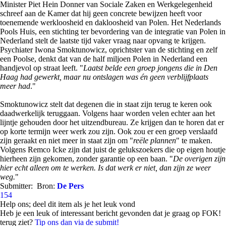
Minister Piet Hein Donner van Sociale Zaken en Werkgelegenheid
schreef aan de Kamer dat hij geen concrete bewijzen heeft voor
toenemende werkloosheid en dakloosheid van Polen. Het Nederlands
Pools Huis, een stichting ter bevordering van de integratie van Polen in
Nederland stelt de laatste tijd vaker vraag naar opvang te krijgen.
Psychiater Iwona Smoktunowicz, oprichtster van de stichting en zelf
een Poolse, denkt dat van de half miljoen Polen in Nederland een
handjevol op straat leeft. "
Laatst belde een groep jongens die in Den
Haag had gewerkt, maar nu ontslagen was én geen verblijfplaats
meer had
."
Smoktunowicz stelt dat degenen die in staat zijn terug te keren ook
daadwerkelijk teruggaan. Volgens haar worden velen echter aan het
lijntje gehouden door het uitzendbureau. Ze krijgen dan te horen dat er
op korte termijn weer werk zou zijn. Ook zou er een groep verslaafd
zijn geraakt en niet meer in staat zijn om "
reële plannen
" te maken.
Volgens Remco Icke zijn dat juist de gelukszoekers die op eigen houtje
hierheen zijn gekomen, zonder garantie op een baan. "
De overigen zijn
hier echt alleen om te werken. Is dat werk er niet, dan zijn ze weer
weg.
"
Submitter:
Bron:
De Pers
154
Help ons; deel dit item als je het leuk vond
Heb je een leuk of interessant bericht gevonden dat je graag op FOK!
terug ziet?
Tip ons dan via de submit!