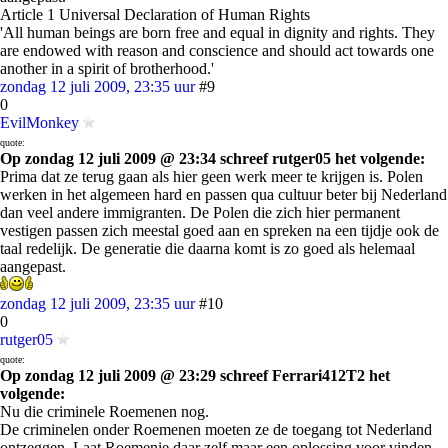
Article 1 Universal Declaration of Human Rights
'All human beings are born free and equal in dignity and rights. They
are endowed with reason and conscience and should act towards one
another in a spirit of brotherhood.'
zondag 12 juli 2009, 23:35 uur
#9
0
EvilMonkey
quote:
Op zondag 12 juli 2009 @ 23:34 schreef rutger05 het volgende:
Prima dat ze terug gaan als hier geen werk meer te krijgen is. Polen
werken in het algemeen hard en passen qua cultuur beter bij Nederland
dan veel andere immigranten. De Polen die zich hier permanent
vestigen passen zich meestal goed aan en spreken na een tijdje ook de
taal redelijk. De generatie die daarna komt is zo goed als helemaal
aangepast.
zondag 12 juli 2009, 23:35 uur
#10
0
rutger05
quote:
Op zondag 12 juli 2009 @ 23:29 schreef Ferrari412T2 het
volgende:
Nu die criminele Roemenen nog.
De criminelen onder Roemenen moeten ze de toegang tot Nederland
ontzeggen. Laat Roemenie daar zelf maar een oplossing voor vinden.