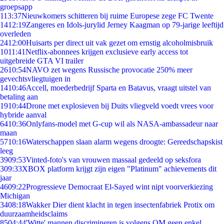
groepsapp
1
13:37
Nieuwkomers schitteren bij ruime Europese zege FC Twente
14
12:19
Zangeres en Idols-jurylid Jerney Kaagman op 79-jarige leeftijd
overleden
24
12:00
Huisarts per direct uit vak gezet om ernstig alcoholmisbruik
10
11:41
Netflix-abonnees krijgen exclusieve early access tot
uitgebreide GTA VI trailer
26
10:54
NAVO zet wegens Russische provocatie 250% meer
gevechtsvliegtuigen in
14
10:46
Accell, moederbedrijf Sparta en Batavus, vraagt uitstel van
betaling aan
19
10:44
Drone met explosieven bij Duits vliegveld voedt vrees voor
hybride aanval
64
10:36
Onlyfans-model met G-cup wil als NASA-ambassadeur naar
maan
57
10:16
Waterschappen slaan alarm wegens droogte: Gereedschapskist
leeg
39
09:53
Vinted-foto's van vrouwen massaal gedeeld op seksfora
3
09:33
XBOX platform krijgt zijn eigen "Platinum" achievements dit
jaar
46
09:22
Progressieve Democraat El-Sayed wint nipt voorverkiezing
Michigan
34
08:18
Wakker Dier dient klacht in tegen insectenfabriek Protix om
duurzaamheidsclaims
85
04:44
'Witte' mannen discrimineren is volgens OM geen enkel