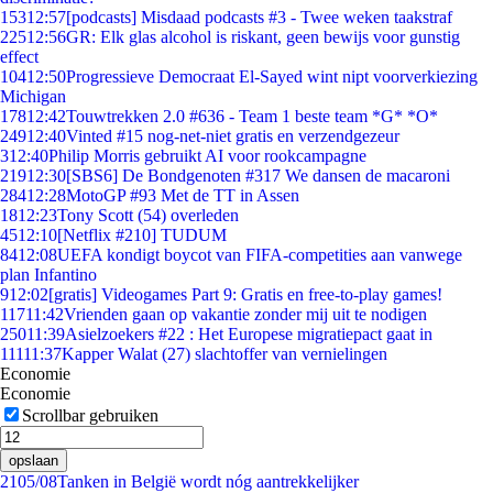
153
12:57
[podcasts] Misdaad podcasts #3 - Twee weken taakstraf
225
12:56
GR: Elk glas alcohol is riskant, geen bewijs voor gunstig
effect
104
12:50
Progressieve Democraat El-Sayed wint nipt voorverkiezing
Michigan
178
12:42
Touwtrekken 2.0 #636 - Team 1 beste team *G* *O*
249
12:40
Vinted #15 nog-net-niet gratis en verzendgezeur
3
12:40
Philip Morris gebruikt AI voor rookcampagne
219
12:30
[SBS6] De Bondgenoten #317 We dansen de macaroni
284
12:28
MotoGP #93 Met de TT in Assen
18
12:23
Tony Scott (54) overleden
45
12:10
[Netflix #210] TUDUM
84
12:08
UEFA kondigt boycot van FIFA-competities aan vanwege
plan Infantino
9
12:02
[gratis] Videogames Part 9: Gratis en free-to-play games!
117
11:42
Vrienden gaan op vakantie zonder mij uit te nodigen
250
11:39
Asielzoekers #22 : Het Europese migratiepact gaat in
111
11:37
Kapper Walat (27) slachtoffer van vernielingen
Economie
Economie
Scrollbar gebruiken
opslaan
21
05/08
Tanken in België wordt nóg aantrekkelijker