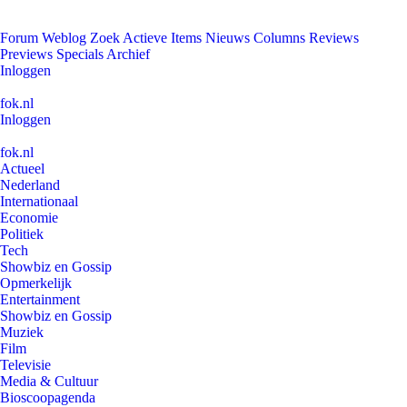
Forum
Weblog
Zoek
Actieve Items
Nieuws
Columns
Reviews
Previews
Specials
Archief
Inloggen
fok.nl
Inloggen
fok.nl
Actueel
Nederland
Internationaal
Economie
Politiek
Tech
Showbiz en Gossip
Opmerkelijk
Entertainment
Showbiz en Gossip
Muziek
Film
Televisie
Media & Cultuur
Bioscoopagenda