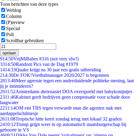
Toon berichten van deze types
Weblog
Column
(P)review
Special
Poll
Scrollbar gebruiken
opslaan
9
14:50
VrijMiBabes #316 (not very sfw!)
33
14:50
Random Pics van de Dag #1979
14
14:33
Quake krijgt na 30 jaar een gratis uitbreiding
2
14:30
De FOK!Voetbalmanager 2026/2027 is begonnen
28
13:48
Meer agressie tegen een andersluidende politieke mening, laat
jij je intimideren?
29
11:52
Amsterdams dierenasiel DOA overspoeld met babykonijntjes
23
11:46
Kabinet geeft bedrijven geen compensatie voor schade door
laagwater
22
11:14
OM eist TBS tegen verwarde man die agenten stak met
aardappelschilmesje
26
11:08
Tropische hitte keert zondag terug met lokaal 32 graden
24
10:12
Trump grijpt weer in op automatisch staatsburgerschap bij
geboorte in VS
46
09:51
Dikke Van Dale neemt 'vulvalippen' op: 'stigma op