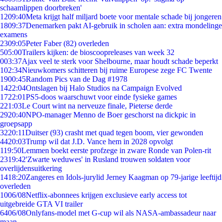
schaamlippen doorbreken'
12
09:40
Meta krijgt half miljard boete voor mentale schade bij jongeren
18
09:37
Denemarken pakt AI-gebruik in scholen aan: extra mondelinge
examens
23
09:05
Peter Faber (82) overleden
5
05:00
Trailers kijken: de bioscoopreleases van week 32
0
03:37
Ajax veel te sterk voor Shelbourne, maar houdt schade beperkt
1
02:34
Nieuwkomers schitteren bij ruime Europese zege FC Twente
19
00:45
Random Pics van de Dag #1978
14
22:04
Ontslagen bij Halo Studios na Campaign Evolved
17
22:01
PS5-doos waarschuwt voor einde fysieke games
2
21:03
Le Court wint na nerveuze finale, Pieterse derde
29
20:40
NPO-manager Menno de Boer geschorst na dickpic in
groepsapp
32
20:11
Duitser (93) crasht met quad tegen boom, vier gewonden
44
20:03
Trump wil dat J.D. Vance hem in 2028 opvolgt
1
19:50
Lemmen boekt eerste profzege in zware Ronde van Polen-rit
23
19:42
'Zwarte weduwes' in Rusland trouwen soldaten voor
overlijdensuitkering
14
18:20
Zangeres en Idols-jurylid Jerney Kaagman op 79-jarige leeftijd
overleden
10
06/08
Netflix-abonnees krijgen exclusieve early access tot
uitgebreide GTA VI trailer
64
06/08
Onlyfans-model met G-cup wil als NASA-ambassadeur naar
maan