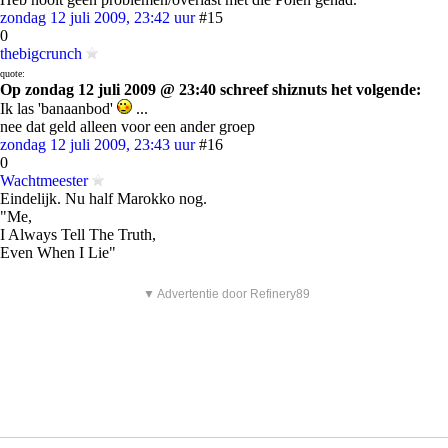
zondag 12 juli 2009, 23:42 uur
#15
0
thebigcrunch
quote:
Op zondag 12 juli 2009 @ 23:40 schreef shiznuts het volgende:
Ik las 'banaanbod'
...
nee dat geld alleen voor een ander groep
zondag 12 juli 2009, 23:43 uur
#16
0
Wachtmeester
Eindelijk. Nu half Marokko nog.
"Me,
I Always Tell The Truth,
Even When I Lie"
▼ Advertentie door Refinery89