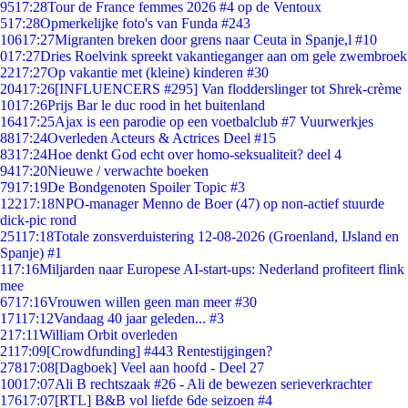
95
17:28
Tour de France femmes 2026 #4 op de Ventoux
5
17:28
Opmerkelijke foto's van Funda #243
106
17:27
Migranten breken door grens naar Ceuta in Spanje,l #10
0
17:27
Dries Roelvink spreekt vakantieganger aan om gele zwembroek
22
17:27
Op vakantie met (kleine) kinderen #30
204
17:26
[INFLUENCERS #295] Van flodderslinger tot Shrek-crème
10
17:26
Prijs Bar le duc rood in het buitenland
164
17:25
Ajax is een parodie op een voetbalclub #7 Vuurwerkjes
88
17:24
Overleden Acteurs & Actrices Deel #15
83
17:24
Hoe denkt God echt over homo-seksualiteit? deel 4
94
17:20
Nieuwe / verwachte boeken
79
17:19
De Bondgenoten Spoiler Topic #3
122
17:18
NPO-manager Menno de Boer (47) op non-actief stuurde
dick-pic rond
251
17:18
Totale zonsverduistering 12-08-2026 (Groenland, IJsland en
Spanje) #1
1
17:16
Miljarden naar Europese AI-start-ups: Nederland profiteert flink
mee
67
17:16
Vrouwen willen geen man meer #30
171
17:12
Vandaag 40 jaar geleden... #3
2
17:11
William Orbit overleden
21
17:09
[Crowdfunding] #443 Rentestijgingen?
278
17:08
[Dagboek] Veel aan hoofd - Deel 27
100
17:07
Ali B rechtszaak #26 - Ali de bewezen serieverkrachter
176
17:07
[RTL] B&B vol liefde 6de seizoen #4