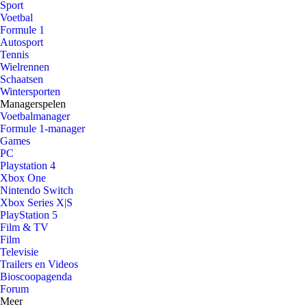
Sport
Voetbal
Formule 1
Autosport
Tennis
Wielrennen
Schaatsen
Wintersporten
Managerspelen
Voetbalmanager
Formule 1-manager
Games
PC
Playstation 4
Xbox One
Nintendo Switch
Xbox Series X|S
PlayStation 5
Film & TV
Film
Televisie
Trailers en Videos
Bioscoopagenda
Forum
Meer