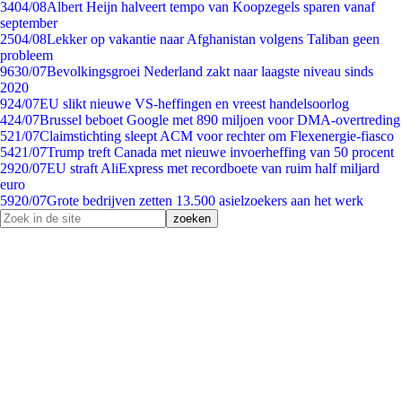
34
04/08
Albert Heijn halveert tempo van Koopzegels sparen vanaf
september
25
04/08
Lekker op vakantie naar Afghanistan volgens Taliban geen
probleem
96
30/07
Bevolkingsgroei Nederland zakt naar laagste niveau sinds
2020
9
24/07
EU slikt nieuwe VS-heffingen en vreest handelsoorlog
4
24/07
Brussel beboet Google met 890 miljoen voor DMA-overtreding
5
21/07
Claimstichting sleept ACM voor rechter om Flexenergie-fiasco
54
21/07
Trump treft Canada met nieuwe invoerheffing van 50 procent
29
20/07
EU straft AliExpress met recordboete van ruim half miljard
euro
59
20/07
Grote bedrijven zetten 13.500 asielzoekers aan het werk