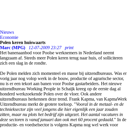
Nieuws
Economie
Polen keren huiswaarts
Marc (MPG)
12-07-2009 23:27
print
Het banenaanbod voor Poolse werknemers in Nederland neemt
langzaam af. Steeds meer Polen keren terug naar huis, of solliciteren
zich een slag in de rondte.
De Polen melden zich momenteel en masse bij uitzendbureaus. Was er
vorig jaar nog volop werk in de bouw, productie of agrarische sector,
nu is er een tekort aan banen voor Poolse gastarbeiders. Het nieuwe
uitzendbureau Working People in Schaijk kreeg op de eerste dag al
honderd werkzoekende Polen over de vloer. Ook andere
uitzendbureaus herkennen deze trend. Frank Kapma, van KapmaWerk
Uitzendbureau merkt de grotere toeloop. "
Vooral in de metaal- en de
technieksector zijn veel jongens die hier eigenlijk een jaar zouden
zitten, maar nu plots het bedrijf zijn uitgezet. Het aantal vacatures in
deze sectoren is vanaf januari dan ook met 60 procent gedaald.
" In de
productie- en voedselsector is volgens Kapma nog wel werk voor