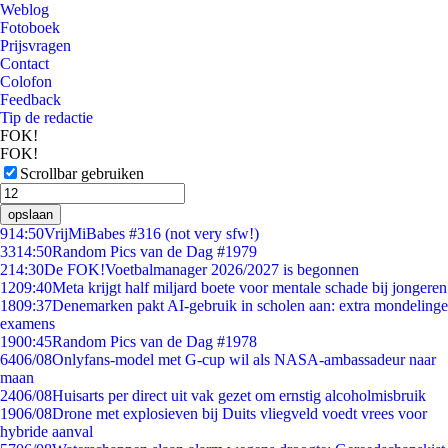
Weblog
Fotoboek
Prijsvragen
Contact
Colofon
Feedback
Tip de redactie
FOK!
FOK!
Scrollbar gebruiken
opslaan
9
14:50
VrijMiBabes #316 (not very sfw!)
33
14:50
Random Pics van de Dag #1979
2
14:30
De FOK!Voetbalmanager 2026/2027 is begonnen
12
09:40
Meta krijgt half miljard boete voor mentale schade bij jongeren
18
09:37
Denemarken pakt AI-gebruik in scholen aan: extra mondelinge
examens
19
00:45
Random Pics van de Dag #1978
64
06/08
Onlyfans-model met G-cup wil als NASA-ambassadeur naar
maan
24
06/08
Huisarts per direct uit vak gezet om ernstig alcoholmisbruik
19
06/08
Drone met explosieven bij Duits vliegveld voedt vrees voor
hybride aanval