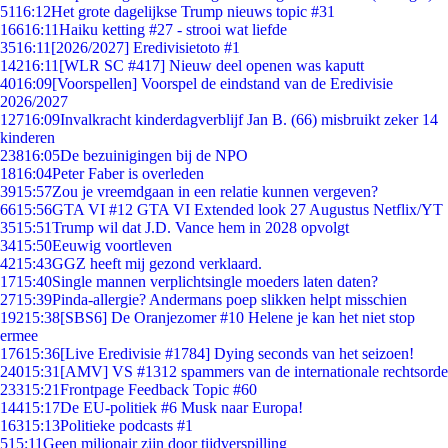
51
16:12
Het grote dagelijkse Trump nieuws topic #31
166
16:11
Haiku ketting #27 - strooi wat liefde
35
16:11
[2026/2027] Eredivisietoto #1
142
16:11
[WLR SC #417] Nieuw deel openen was kaputt
40
16:09
[Voorspellen] Voorspel de eindstand van de Eredivisie
2026/2027
127
16:09
Invalkracht kinderdagverblijf Jan B. (66) misbruikt zeker 14
kinderen
238
16:05
De bezuinigingen bij de NPO
18
16:04
Peter Faber is overleden
39
15:57
Zou je vreemdgaan in een relatie kunnen vergeven?
66
15:56
GTA VI #12 GTA VI Extended look 27 Augustus Netflix/YT
35
15:51
Trump wil dat J.D. Vance hem in 2028 opvolgt
34
15:50
Eeuwig voortleven
42
15:43
GGZ heeft mij gezond verklaard.
17
15:40
Single mannen verplichtsingle moeders laten daten?
27
15:39
Pinda-allergie? Andermans poep slikken helpt misschien
192
15:38
[SBS6] De Oranjezomer #10 Helene je kan het niet stop
ermee
176
15:36
[Live Eredivisie #1784] Dying seconds van het seizoen!
240
15:31
[AMV] VS #1312 spammers van de internationale rechtsorde
233
15:21
Frontpage Feedback Topic #60
144
15:17
De EU-politiek #6 Musk naar Europa!
163
15:13
Politieke podcasts #1
5
15:11
Geen miljonair zijn door tijdverspilling