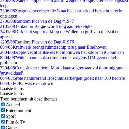
57
06/08
Waterschappen slaan alarm wegens droogte: Gereedschapskist
leeg
23
06/08
Zorgmedewerkster die 's nachts haar vriend bezocht terecht
ontslagen
37
06/08
Random Pics van de Dag #1977
21
05/08
Tanken in België wordt nóg aantrekkelijker
34
05/08
Dirk sluit supermarkt op de Wallen na golf van diefstal en
agressie
12
05/08
Random Pics van de Dag #1976
6
04/08
Kraftwerk brengt ruimteschip terug naar Eindhoven
20
04/08
Apple vecht Britse eis tot inbouwen backdoor in iCloud aan
85
04/08
'Witte' mannen discrimineren is volgens OM geen enkel
probleem
32
04/08
Ceuta-leider noemt Marokkaanse grensaanval door migranten
'gruweldaad'
6
04/08
Grote natuurbrand Boschhuizerbergen groeit naar 100 hectare
6
04/08
FOK! was even down
Laatste items
Laatste items
Toon berichten uit deze thema's
Actueel
Entertainment
Sport
Film & Tv
Games