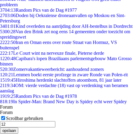
probleem
37
04:13
Random Pics van de Dag #1977
27
03:06
Doden bij Oekraïense droneaanvallen op Moskou en Sint-
Petersburg
34
01:01
Kind overleden na aanrijding door AH-bestelbus in Dordrecht
53
00:28
Van den Brink zet nog eens 14 gemeenten onder toezicht om
spreidingswet
22
22:50
Iran en Oman eens over route Straat van Hormuz, VS
buitenspel
2
22:17
Le Court wint na nerveuze finale, Pieterse derde
12
20:48
Capibara's lopen Braziliaans parlementsgebouw Mato Grosso
binnen
5
20:30
Zomervakantieweerbericht: aanhoudend zomers
1
20:21
Lemmen boekt eerste profzege in zware Ronde van Polen-rit
15
19:45
Hiroshima herdenkt slachtoffers atoombom, 81 jaar later
21
19:34
OM: vierde verdachte (18) vast op verdenking van beramen
aanslag
19
19:25
Random Pics van de Dag #1978
8
18:19
In Spider-Man: Brand New Day is Spidey echt weer Spidey
Forum
Forum
Scrollbar gebruiken
opslaan