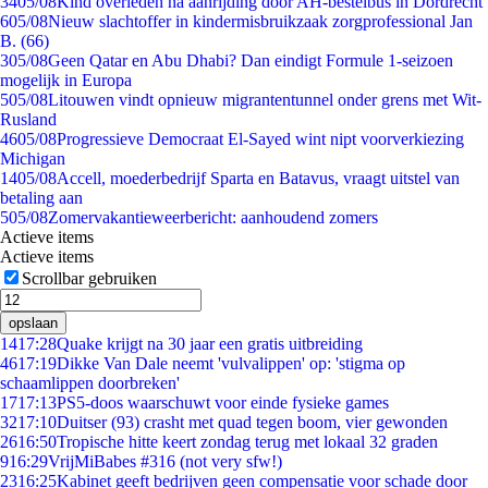
34
05/08
Kind overleden na aanrijding door AH-bestelbus in Dordrecht
6
05/08
Nieuw slachtoffer in kindermisbruikzaak zorgprofessional Jan
B. (66)
3
05/08
Geen Qatar en Abu Dhabi? Dan eindigt Formule 1-seizoen
mogelijk in Europa
5
05/08
Litouwen vindt opnieuw migrantentunnel onder grens met Wit-
Rusland
46
05/08
Progressieve Democraat El-Sayed wint nipt voorverkiezing
Michigan
14
05/08
Accell, moederbedrijf Sparta en Batavus, vraagt uitstel van
betaling aan
5
05/08
Zomervakantieweerbericht: aanhoudend zomers
Actieve items
Actieve items
Scrollbar gebruiken
opslaan
14
17:28
Quake krijgt na 30 jaar een gratis uitbreiding
46
17:19
Dikke Van Dale neemt 'vulvalippen' op: 'stigma op
schaamlippen doorbreken'
17
17:13
PS5-doos waarschuwt voor einde fysieke games
32
17:10
Duitser (93) crasht met quad tegen boom, vier gewonden
26
16:50
Tropische hitte keert zondag terug met lokaal 32 graden
9
16:29
VrijMiBabes #316 (not very sfw!)
23
16:25
Kabinet geeft bedrijven geen compensatie voor schade door