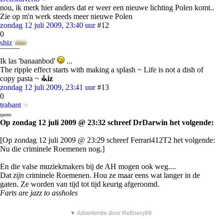
nou, ik merk hier anders dat er weer een nieuwe lichting Polen komt..
Zie op m'n werk steeds meer nieuwe Polen
zondag 12 juli 2009, 23:40 uur
#12
0
shiz
¯¯¯¯¯
Ik las 'banaanbod'
...
The ripple effect starts with making a splash ~ Life is not a dish of
copy pasta ~
⳽ᖾiz
zondag 12 juli 2009, 23:41 uur
#13
0
trabant
quote:
Op zondag 12 juli 2009 @ 23:32 schreef DrDarwin het volgende:
[Op zondag 12 juli 2009 @ 23:29 schreef Ferrari412T2 het volgende:
Nu die criminele Roemenen nog.]
En die valse muziekmakers bij de AH mogen ook weg....
Dat
zijn
criminele Roemenen. Hou ze maar eens wat langer in de
gaten. Ze worden van tijd tot tijd keurig afgeroomd.
Farts are jazz to assholes
▼ Advertentie door Refinery89