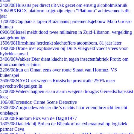
24
06/08
Huisarts per direct uit vak gezet om ernstig alcoholmisbruik
3
06/08
XBOX platform krijgt zijn eigen "Platinum" achievements dit
jaar
12
06/08
Capibara's lopen Braziliaans parlementsgebouw Mato Grosso
binnen
69
06/08
Israël meldt dood twee militairen in Zuid-Libanon, vergelding
aangekondigd
15
06/08
Hiroshima herdenkt slachtoffers atoombom, 81 jaar later
19
06/08
Drone met explosieven bij Duits vliegveld voedt vrees voor
hybride aanval
34
06/08
Wakker Dier dient klacht in tegen insectenfabriek Protix om
duurzaamheidsclaims
22
06/08
Iran en Oman eens over route Straat van Hormuz, VS
buitenspel
26
06/08
NAVO zet wegens Russische provocatie 250% meer
gevechtsvliegtuigen in
57
06/08
Waterschappen slaan alarm wegens droogte: Gereedschapskist
leeg
1
06/08
Forensics: Crime Scene Detective
23
06/08
Zorgmedewerkster die 's nachts haar vriend bezocht terecht
ontslagen
37
06/08
Random Pics van de Dag #1977
18
05/08
Datalek bij Bol en de Bijenkorf na cyberaanval op logistiek
partner Ceva