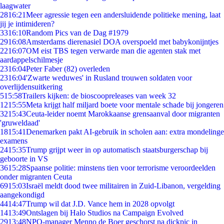
laagwater
28
16:21
Meer agressie tegen een andersluidende politieke mening, laat
jij je intimideren?
33
16:10
Random Pics van de Dag #1979
29
16:08
Amsterdams dierenasiel DOA overspoeld met babykonijntjes
22
16:07
OM eist TBS tegen verwarde man die agenten stak met
aardappelschilmesje
23
16:04
Peter Faber (82) overleden
23
16:04
'Zwarte weduwes' in Rusland trouwen soldaten voor
overlijdensuitkering
5
15:58
Trailers kijken: de bioscoopreleases van week 32
12
15:55
Meta krijgt half miljard boete voor mentale schade bij jongeren
32
15:43
Ceuta-leider noemt Marokkaanse grensaanval door migranten
'gruweldaad'
18
15:41
Denemarken pakt AI-gebruik in scholen aan: extra mondelinge
examens
24
15:35
Trump grijpt weer in op automatisch staatsburgerschap bij
geboorte in VS
36
15:28
Spaanse politie: minstens tien voor terrorisme veroordeelden
onder migranten Ceuta
69
15:03
Israël meldt dood twee militairen in Zuid-Libanon, vergelding
aangekondigd
44
14:47
Trump wil dat J.D. Vance hem in 2028 opvolgt
14
13:49
Ontslagen bij Halo Studios na Campaign Evolved
29
13:48
NPO-manager Menno de Boer geschorst na dickpic in