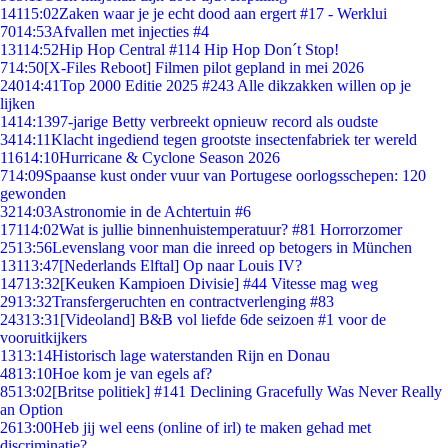
141
15:02
Zaken waar je je echt dood aan ergert #17 - Werklui
70
14:53
Afvallen met injecties #4
131
14:52
Hip Hop Central #114 Hip Hop Don´t Stop!
7
14:50
[X-Files Reboot] Filmen pilot gepland in mei 2026
240
14:41
Top 2000 Editie 2025 #243 Alle dikzakken willen op je
lijken
14
14:13
97-jarige Betty verbreekt opnieuw record als oudste
34
14:11
Klacht ingediend tegen grootste insectenfabriek ter wereld
116
14:10
Hurricane & Cyclone Season 2026
7
14:09
Spaanse kust onder vuur van Portugese oorlogsschepen: 120
gewonden
32
14:03
Astronomie in de Achtertuin #6
171
14:02
Wat is jullie binnenhuistemperatuur? #81 Horrorzomer
25
13:56
Levenslang voor man die inreed op betogers in München
131
13:47
[Nederlands Elftal] Op naar Louis IV?
147
13:32
[Keuken Kampioen Divisie] #44 Vitesse mag weg
29
13:32
Transfergeruchten en contractverlenging #83
243
13:31
[Videoland] B&B vol liefde 6de seizoen #1 voor de
vooruitkijkers
13
13:14
Historisch lage waterstanden Rijn en Donau
48
13:10
Hoe kom je van egels af?
85
13:02
[Britse politiek] #141 Declining Gracefully Was Never Really
an Option
26
13:00
Heb jij wel eens (online of irl) te maken gehad met
discriminatie?