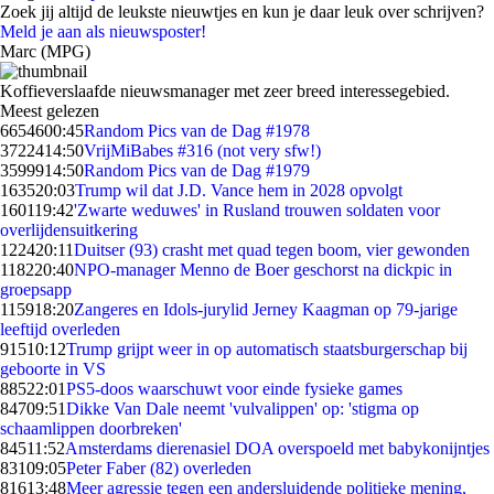
Zoek jij altijd de leukste nieuwtjes en kun je daar leuk over schrijven?
Meld je aan als nieuwsposter!
Marc (MPG)
Koffieverslaafde nieuwsmanager met zeer breed interessegebied.
Meest gelezen
66546
00:45
Random Pics van de Dag #1978
37224
14:50
VrijMiBabes #316 (not very sfw!)
35999
14:50
Random Pics van de Dag #1979
1635
20:03
Trump wil dat J.D. Vance hem in 2028 opvolgt
1601
19:42
'Zwarte weduwes' in Rusland trouwen soldaten voor
overlijdensuitkering
1224
20:11
Duitser (93) crasht met quad tegen boom, vier gewonden
1182
20:40
NPO-manager Menno de Boer geschorst na dickpic in
groepsapp
1159
18:20
Zangeres en Idols-jurylid Jerney Kaagman op 79-jarige
leeftijd overleden
915
10:12
Trump grijpt weer in op automatisch staatsburgerschap bij
geboorte in VS
885
22:01
PS5-doos waarschuwt voor einde fysieke games
847
09:51
Dikke Van Dale neemt 'vulvalippen' op: 'stigma op
schaamlippen doorbreken'
845
11:52
Amsterdams dierenasiel DOA overspoeld met babykonijntjes
831
09:05
Peter Faber (82) overleden
816
13:48
Meer agressie tegen een andersluidende politieke mening,