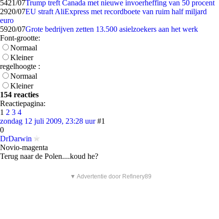
54
21/07
Trump treft Canada met nieuwe invoerheffing van 50 procent
29
20/07
EU straft AliExpress met recordboete van ruim half miljard
euro
59
20/07
Grote bedrijven zetten 13.500 asielzoekers aan het werk
Font-grootte:
Normaal
Kleiner
regelhoogte :
Normaal
Kleiner
154 reacties
Reactiepagina:
1
2
3
4
zondag 12 juli 2009, 23:28 uur
#1
0
DrDarwin
Novio-magenta
Terug naar de Polen....koud he?
▼ Advertentie door Refinery89