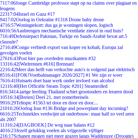
71
17:06
Jonge Cambridge professor stapt op na claims over plagiaat en
leugens
223
17:04
Israel en Gaza #17
94
17:02
Oorlog in Oekraïne #1318 Drone baby drone
47
16:57
Woningtekort: dus ga je woningen slopen, logisch
60
16:56
Aanbrengen mechanische ventilatie zinvol in oud huis?
7
16:49
Defensiepact Pakistan, Turkije en Saudi-Arabië bevat art.5
clausule?
27
16:49
Congo verbiedt export van koper en kobalt, Europa zal
gevolgen voelen
276
16:43
Post hier pas overleden muzikanten #32
133
16:42
[Wielrennen #616] Brennan!
22
16:42
Meer dan helft van verkochte auto's is volgend jaar elektrisch
85
16:41
[FOK!Voetbalmanager 2026/2027] #1 We zijn er weer
76
16:41
Huisarts doet haar werk onder invloed van alcohol
121
16:40
[Het Officiële Steam Topic #201] Steamrolled
8
16:34
14-jarige leerling Thailand schiet grootouders en leraren dood
105
16:34
[Breien] Deel 21, met zomerbreisels
99
16:29
Teltopic #1563 tel door en door en door....
210
16:26
Oorlog Iran #136 Bridge and powerplant day incoming?
66
16:25
Techniekles verdwijnt uit onderbouw: maar half zo veel uren
als 2007
113
16:24
[DAGBOEK] De weg naar balans #12
40
16:23
Jezelf gelukkig voelen als vrijgezelle vijftiger
2
16:17
Schapen mogen niet meer grazen langs Waddenzee (Droogte)