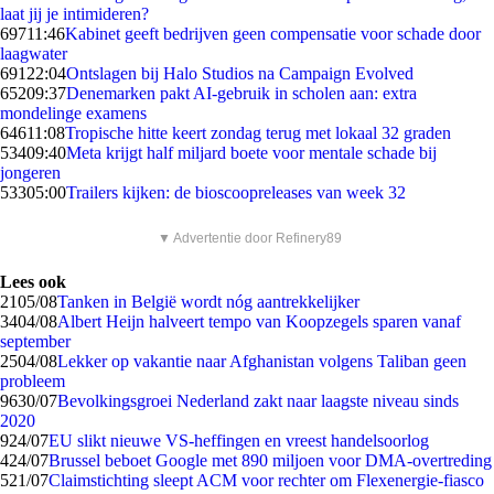
laat jij je intimideren?
697
11:46
Kabinet geeft bedrijven geen compensatie voor schade door
laagwater
691
22:04
Ontslagen bij Halo Studios na Campaign Evolved
652
09:37
Denemarken pakt AI-gebruik in scholen aan: extra
mondelinge examens
646
11:08
Tropische hitte keert zondag terug met lokaal 32 graden
534
09:40
Meta krijgt half miljard boete voor mentale schade bij
jongeren
533
05:00
Trailers kijken: de bioscoopreleases van week 32
▼ Advertentie door Refinery89
Lees ook
21
05/08
Tanken in België wordt nóg aantrekkelijker
34
04/08
Albert Heijn halveert tempo van Koopzegels sparen vanaf
september
25
04/08
Lekker op vakantie naar Afghanistan volgens Taliban geen
probleem
96
30/07
Bevolkingsgroei Nederland zakt naar laagste niveau sinds
2020
9
24/07
EU slikt nieuwe VS-heffingen en vreest handelsoorlog
4
24/07
Brussel beboet Google met 890 miljoen voor DMA-overtreding
5
21/07
Claimstichting sleept ACM voor rechter om Flexenergie-fiasco