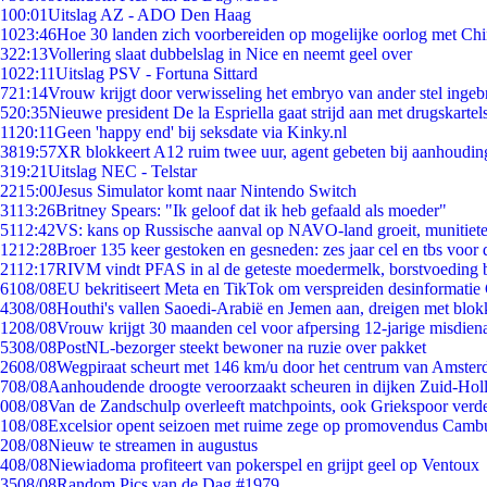
1
00:01
Uitslag AZ - ADO Den Haag
10
23:46
Hoe 30 landen zich voorbereiden op mogelijke oorlog met Ch
3
22:13
Vollering slaat dubbelslag in Nice en neemt geel over
10
22:11
Uitslag PSV - Fortuna Sittard
7
21:14
Vrouw krijgt door verwisseling het embryo van ander stel ingeb
5
20:35
Nieuwe president De la Espriella gaat strijd aan met drugskarte
11
20:11
Geen 'happy end' bij seksdate via Kinky.nl
38
19:57
XR blokkeert A12 ruim twee uur, agent gebeten bij aanhoudin
3
19:21
Uitslag NEC - Telstar
22
15:00
Jesus Simulator komt naar Nintendo Switch
31
13:26
Britney Spears: "Ik geloof dat ik heb gefaald als moeder"
51
12:42
VS: kans op Russische aanval op NAVO-land groeit, munitiet
12
12:28
Broer 135 keer gestoken en gesneden: zes jaar cel en tbs voo
21
12:17
RIVM vindt PFAS in al de geteste moedermelk, borstvoeding bl
61
08/08
EU bekritiseert Meta en TikTok om verspreiden desinformatie
43
08/08
Houthi's vallen Saoedi-Arabië en Jemen aan, dreigen met blok
12
08/08
Vrouw krijgt 30 maanden cel voor afpersing 12-jarige misdiena
53
08/08
PostNL-bezorger steekt bewoner na ruzie over pakket
26
08/08
Wegpiraat scheurt met 146 km/u door het centrum van Amste
7
08/08
Aanhoudende droogte veroorzaakt scheuren in dijken Zuid-Hol
0
08/08
Van de Zandschulp overleeft matchpoints, ook Griekspoor verde
1
08/08
Excelsior opent seizoen met ruime zege op promovendus Camb
2
08/08
Nieuw te streamen in augustus
4
08/08
Niewiadoma profiteert van pokerspel en grijpt geel op Ventoux
35
08/08
Random Pics van de Dag #1979