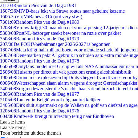
2
11:03
Random Pics van de Dag #1981
15
07:36
MIVD-baas lekt via Strava routes naar geheime kazerne
16
06:35
VrijMiBabes #316 (not very sfw!)
73
01:09
Random Pics van de Dag #1980
12
08/08
Vrouw krijgt 30 maanden cel voor afpersing 12-jarige misdiena
53
08/08
PostNL-bezorger steekt bewoner na ruzie over pakket
35
08/08
Random Pics van de Dag #1979
2
07/08
De FOK!Voetbalmanager 2026/2027 is begonnen
16
07/08
Meta krijgt half miljard boete voor mentale schade bij jongeren
20
07/08
Denemarken pakt AI-gebruik in scholen aan: extra mondeling
19
07/08
Random Pics van de Dag #1978
66
06/08
Onlyfans-model met G-cup wil als NASA-ambassadeur naar 
25
06/08
Huisarts per direct uit vak gezet om ernstig alcoholmisbruik
19
06/08
Drone met explosieven bij Duits vliegveld voedt vrees voor hy
60
06/08
Waterschappen slaan alarm wegens droogte: Gereedschapskist
24
06/08
Zorgmedewerkster die 's nachts haar vriend bezocht terecht on
38
06/08
Random Pics van de Dag #1977
21
05/08
Tanken in België wordt nóg aantrekkelijker
34
05/08
Dirk sluit supermarkt op de Wallen na golf van diefstal en agre
12
05/08
Random Pics van de Dag #1976
6
04/08
Kraftwerk brengt ruimteschip terug naar Eindhoven
Laatste items
Laatste items
Toon berichten uit deze thema's