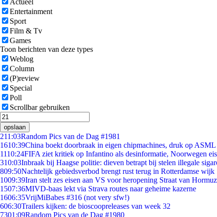
Actueel
Entertainment
Sport
Film & Tv
Games
Toon berichten van deze types
Weblog
Column
(P)review
Special
Poll
Scrollbar gebruiken
opslaan
2
11:03
Random Pics van de Dag #1981
16
10:39
China boekt doorbraak in eigen chipmachines, druk op ASML 
11
10:24
FIFA ziet kritiek op Infantino als desinformatie, Noorwegen eist
3
10:03
Inbraak bij Haagse politie: dieven betrapt bij stelen illegale sigar
8
09:50
Nachtelijk gebiedsverbod brengt rust terug in Rotterdamse wijk
10
09:39
Iran stelt zes eisen aan VS voor heropening Straat van Hormuz
15
07:36
MIVD-baas lekt via Strava routes naar geheime kazerne
16
06:35
VrijMiBabes #316 (not very sfw!)
6
06:30
Trailers kijken: de bioscoopreleases van week 32
73
01:09
Random Pics van de Dag #1980