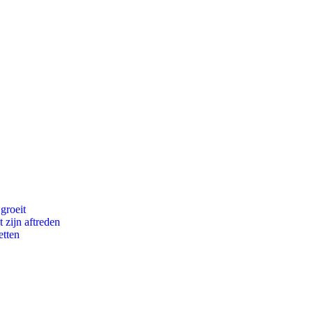
groeit
 zijn aftreden
etten