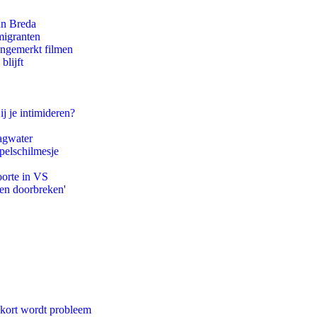
an Breda
migranten
ongemerkt filmen
blijft
ij je intimideren?
agwater
pelschilmesje
oorte in VS
pen doorbreken'
ekort wordt probleem