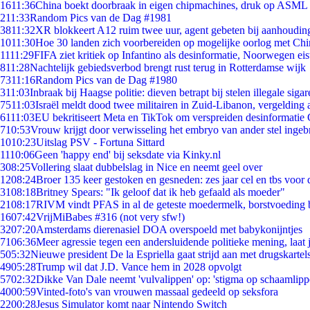
16
11:36
China boekt doorbraak in eigen chipmachines, druk op ASML 
2
11:33
Random Pics van de Dag #1981
38
11:32
XR blokkeert A12 ruim twee uur, agent gebeten bij aanhoudin
10
11:30
Hoe 30 landen zich voorbereiden op mogelijke oorlog met Ch
11
11:29
FIFA ziet kritiek op Infantino als desinformatie, Noorwegen eist
8
11:28
Nachtelijk gebiedsverbod brengt rust terug in Rotterdamse wijk
73
11:16
Random Pics van de Dag #1980
3
11:03
Inbraak bij Haagse politie: dieven betrapt bij stelen illegale sigar
75
11:03
Israël meldt dood twee militairen in Zuid-Libanon, vergeldin
61
11:03
EU bekritiseert Meta en TikTok om verspreiden desinformatie 
7
10:53
Vrouw krijgt door verwisseling het embryo van ander stel ingeb
10
10:23
Uitslag PSV - Fortuna Sittard
11
10:06
Geen 'happy end' bij seksdate via Kinky.nl
3
08:25
Vollering slaat dubbelslag in Nice en neemt geel over
12
08:24
Broer 135 keer gestoken en gesneden: zes jaar cel en tbs voo
31
08:18
Britney Spears: "Ik geloof dat ik heb gefaald als moeder"
21
08:17
RIVM vindt PFAS in al de geteste moedermelk, borstvoeding bl
16
07:42
VrijMiBabes #316 (not very sfw!)
32
07:20
Amsterdams dierenasiel DOA overspoeld met babykonijntjes
71
06:36
Meer agressie tegen een andersluidende politieke mening, laat j
5
05:32
Nieuwe president De la Espriella gaat strijd aan met drugskarte
49
05:28
Trump wil dat J.D. Vance hem in 2028 opvolgt
57
02:32
Dikke Van Dale neemt 'vulvalippen' op: 'stigma op schaamlip
40
00:59
Vinted-foto's van vrouwen massaal gedeeld op seksfora
22
00:28
Jesus Simulator komt naar Nintendo Switch