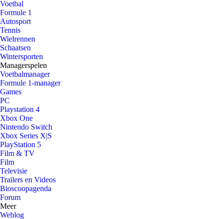
Voetbal
Formule 1
Autosport
Tennis
Wielrennen
Schaatsen
Wintersporten
Managerspelen
Voetbalmanager
Formule 1-manager
Games
PC
Playstation 4
Xbox One
Nintendo Switch
Xbox Series X|S
PlayStation 5
Film & TV
Film
Televisie
Trailers en Videos
Bioscoopagenda
Forum
Meer
Weblog