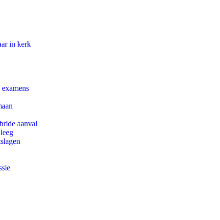
ar in kerk
e examens
maan
bride aanval
 leeg
tslagen
ssie