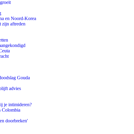
groeit
g
ina en Noord-Korea
 zijn aftreden
etten
g aangekondigd
Ceuta
racht
r doodslag Gouda
ijft advies
ij je intimideren?
ls Colombia
pen doorbreken'