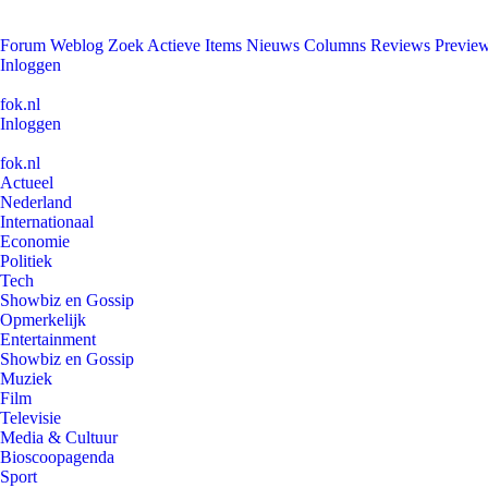
Forum
Weblog
Zoek
Actieve Items
Nieuws
Columns
Reviews
Previe
Inloggen
fok.nl
Inloggen
fok.nl
Actueel
Nederland
Internationaal
Economie
Politiek
Tech
Showbiz en Gossip
Opmerkelijk
Entertainment
Showbiz en Gossip
Muziek
Film
Televisie
Media & Cultuur
Bioscoopagenda
Sport