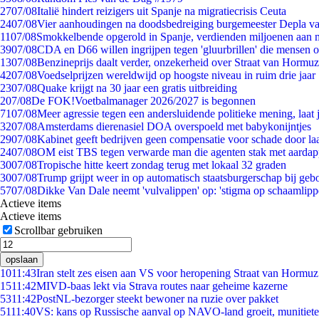
27
07/08
Italië hindert reizigers uit Spanje na migratiecrisis Ceuta
24
07/08
Vier aanhoudingen na doodsbedreiging burgemeester Depla v
11
07/08
Smokkelbende opgerold in Spanje, verdienden miljoenen aan 
39
07/08
CDA en D66 willen ingrijpen tegen 'gluurbrillen' die mensen 
13
07/08
Benzineprijs daalt verder, onzekerheid over Straat van Hormuz 
42
07/08
Voedselprijzen wereldwijd op hoogste niveau in ruim drie jaar
23
07/08
Quake krijgt na 30 jaar een gratis uitbreiding
2
07/08
De FOK!Voetbalmanager 2026/2027 is begonnen
71
07/08
Meer agressie tegen een andersluidende politieke mening, laat j
32
07/08
Amsterdams dierenasiel DOA overspoeld met babykonijntjes
29
07/08
Kabinet geeft bedrijven geen compensatie voor schade door la
24
07/08
OM eist TBS tegen verwarde man die agenten stak met aardap
30
07/08
Tropische hitte keert zondag terug met lokaal 32 graden
30
07/08
Trump grijpt weer in op automatisch staatsburgerschap bij geb
57
07/08
Dikke Van Dale neemt 'vulvalippen' op: 'stigma op schaamlip
Actieve items
Actieve items
Scrollbar gebruiken
opslaan
10
11:43
Iran stelt zes eisen aan VS voor heropening Straat van Hormuz
15
11:42
MIVD-baas lekt via Strava routes naar geheime kazerne
53
11:42
PostNL-bezorger steekt bewoner na ruzie over pakket
51
11:40
VS: kans op Russische aanval op NAVO-land groeit, munitiet