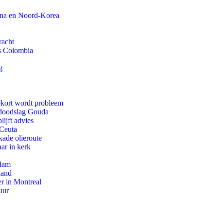
ina en Noord-Korea
racht
ls Colombia
g
ekort wordt probleem
r doodslag Gouda
ijft advies
 Ceuta
kade olieroute
ar in kerk
rdam
land
r in Montreal
uur