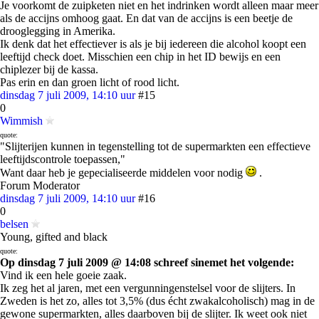
Je voorkomt de zuipketen niet en het indrinken wordt alleen maar meer
als de accijns omhoog gaat. En dat van de accijns is een beetje de
drooglegging in Amerika.
Ik denk dat het effectiever is als je bij iedereen die alcohol koopt een
leeftijd check doet. Misschien een chip in het ID bewijs en een
chiplezer bij de kassa.
Pas erin en dan groen licht of rood licht.
dinsdag 7 juli 2009, 14:10 uur
#15
0
Wimmish
quote:
"Slijterijen kunnen in tegenstelling tot de supermarkten een effectieve
leeftijdscontrole toepassen,"
Want daar heb je gepecialiseerde middelen voor nodig
.
Forum Moderator
dinsdag 7 juli 2009, 14:10 uur
#16
0
belsen
Young, gifted and black
quote:
Op dinsdag 7 juli 2009 @ 14:08 schreef sinemet het volgende:
Vind ik een hele goeie zaak.
Ik zeg het al jaren, met een vergunningenstelsel voor de slijters. In
Zweden is het zo, alles tot 3,5% (dus écht zwakalcoholisch) mag in de
gewone supermarkten, alles daarboven bij de slijter. Ik weet ook niet