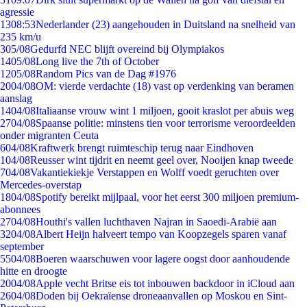
agressie
13
08:53
Nederlander (23) aangehouden in Duitsland na snelheid van
235 km/u
3
05/08
Gedurfd NEC blijft overeind bij Olympiakos
14
05/08
Long live the 7th of October
12
05/08
Random Pics van de Dag #1976
20
04/08
OM: vierde verdachte (18) vast op verdenking van beramen
aanslag
14
04/08
Italiaanse vrouw wint 1 miljoen, gooit kraslot per abuis weg
27
04/08
Spaanse politie: minstens tien voor terrorisme veroordeelden
onder migranten Ceuta
6
04/08
Kraftwerk brengt ruimteschip terug naar Eindhoven
1
04/08
Reusser wint tijdrit en neemt geel over, Nooijen knap tweede
7
04/08
Vakantiekiekje Verstappen en Wolff voedt geruchten over
Mercedes-overstap
18
04/08
Spotify bereikt mijlpaal, voor het eerst 300 miljoen premium-
abonnees
27
04/08
Houthi's vallen luchthaven Najran in Saoedi-Arabië aan
32
04/08
Albert Heijn halveert tempo van Koopzegels sparen vanaf
september
55
04/08
Boeren waarschuwen voor lagere oogst door aanhoudende
hitte en droogte
20
04/08
Apple vecht Britse eis tot inbouwen backdoor in iCloud aan
26
04/08
Doden bij Oekraïense droneaanvallen op Moskou en Sint-