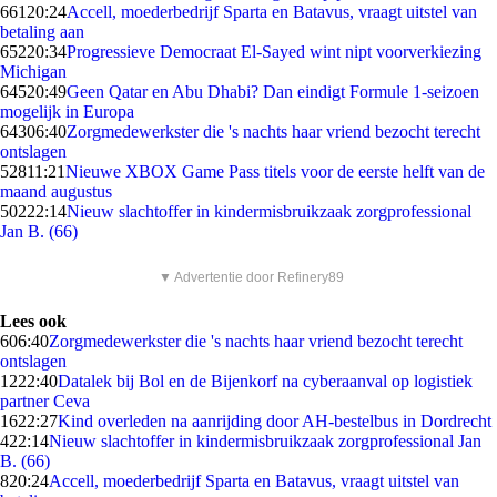
661
20:24
Accell, moederbedrijf Sparta en Batavus, vraagt uitstel van
betaling aan
652
20:34
Progressieve Democraat El-Sayed wint nipt voorverkiezing
Michigan
645
20:49
Geen Qatar en Abu Dhabi? Dan eindigt Formule 1-seizoen
mogelijk in Europa
643
06:40
Zorgmedewerkster die 's nachts haar vriend bezocht terecht
ontslagen
528
11:21
Nieuwe XBOX Game Pass titels voor de eerste helft van de
maand augustus
502
22:14
Nieuw slachtoffer in kindermisbruikzaak zorgprofessional
Jan B. (66)
▼ Advertentie door Refinery89
Lees ook
6
06:40
Zorgmedewerkster die 's nachts haar vriend bezocht terecht
ontslagen
12
22:40
Datalek bij Bol en de Bijenkorf na cyberaanval op logistiek
partner Ceva
16
22:27
Kind overleden na aanrijding door AH-bestelbus in Dordrecht
4
22:14
Nieuw slachtoffer in kindermisbruikzaak zorgprofessional Jan
B. (66)
8
20:24
Accell, moederbedrijf Sparta en Batavus, vraagt uitstel van