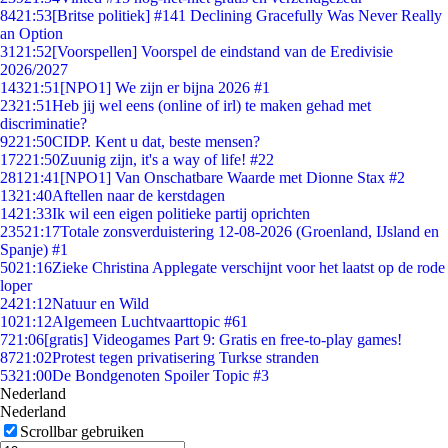
84
21:53
[Britse politiek] #141 Declining Gracefully Was Never Really
an Option
31
21:52
[Voorspellen] Voorspel de eindstand van de Eredivisie
2026/2027
143
21:51
[NPO1] We zijn er bijna 2026 #1
23
21:51
Heb jij wel eens (online of irl) te maken gehad met
discriminatie?
92
21:50
CIDP. Kent u dat, beste mensen?
172
21:50
Zuunig zijn, it's a way of life! #22
281
21:41
[NPO1] Van Onschatbare Waarde met Dionne Stax #2
13
21:40
Aftellen naar de kerstdagen
14
21:33
Ik wil een eigen politieke partij oprichten
235
21:17
Totale zonsverduistering 12-08-2026 (Groenland, IJsland en
Spanje) #1
50
21:16
Zieke Christina Applegate verschijnt voor het laatst op de rode
loper
24
21:12
Natuur en Wild
10
21:12
Algemeen Luchtvaarttopic #61
7
21:06
[gratis] Videogames Part 9: Gratis en free-to-play games!
87
21:02
Protest tegen privatisering Turkse stranden
53
21:00
De Bondgenoten Spoiler Topic #3
Nederland
Nederland
Scrollbar gebruiken