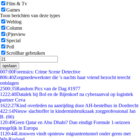
Film & Tv
Games
Toon berichten van deze types
Weblog
Column
(P)review
Special
Poll
Scrollbar gebruiken
opslaan
0
07:00
Forensics: Crime Scene Detective
8
06:40
Zorgmedewerkster die 's nachts haar vriend bezocht terecht
ontslagen
25
00:35
Random Pics van de Dag #1977
12
22:40
Datalek bij Bol en de Bijenkorf na cyberaanval op logistiek
partner Ceva
16
22:27
Kind overleden na aanrijding door AH-bestelbus in Dordrecht
4
22:14
Nieuw slachtoffer in kindermisbruikzaak zorgprofessional Jan
B. (66)
1
20:49
Geen Qatar en Abu Dhabi? Dan eindigt Formule 1-seizoen
mogelijk in Europa
11
20:44
Litouwen vindt opnieuw migrantentunnel onder grens met
Wit-Rusland