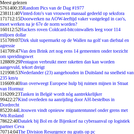
Meest gelezen
57614
00:35
Random Pics van de Dag #1977
2381
11:40
Vinted-foto's van vrouwen massaal gedeeld op seksfora
1717
12:15
Doorwerken na AOW-leeftijd vaker vastgelegd in cao's,
moet werken na je 67e de norm worden?
1601
12:52
Hackers roven Coldcard-bitcoinwallets leeg voor 114
miljoen dollar
1517
09:07
Dirk sluit supermarkt op de Wallen na golf van diefstal en
agressie
1417
09:47
Van den Brink zet nog eens 14 gemeenten onder toezicht
om spreidingswet
1288
09:29
Pentagon verbruikt meer raketten dan kan worden
aangevuld, tekort dreigt
1219
08:53
Nederlander (23) aangehouden in Duitsland na snelheid van
235 km/u
1166
09:40
Iran overweegt Europese hulp bij ruimen mijnen in Straat
van Hormuz
1162
09:23
Tanken in België wordt nóg aantrekkelijker
994
22:27
Kind overleden na aanrijding door AH-bestelbus in
Dordrecht
852
20:44
Litouwen vindt opnieuw migrantentunnel onder grens met
Wit-Rusland
786
22:40
Datalek bij Bol en de Bijenkorf na cyberaanval op logistiek
partner Ceva
707
14:04
The Division Resurgence nu gratis op pc