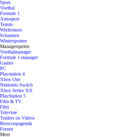
Sport
Voetbal
Formule 1
Autosport
Tennis
Wielrennen
Schaatsen
Wintersporten
Managerspelen
Voetbalmanager
Formule 1-manager
Games
PC
Playstation 4
Xbox One
Nintendo Switch
Xbox Series X|S
PlayStation 5
Film & TV
Film
Televisie
Trailers en Videos
Bioscoopagenda
Forum
Meer