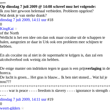
quote:
Op dinsdag 7 juli 2009 @ 14:08 schreef moz het volgende:
Ik zou bier gewoon helemaal verbieden. Probleem opgelost?
Wat denk je van sterke drank?
dinsdag 7 juli 2009, 14:11 uur
#18
0
KingKai
of the North
Wellicht is het een idee om dan ook maar cocaïne uit de schappen te
halen, aangezien ze daar in Urk ook een probleem mee schijnen te
hebben.
En als cocaïne nu al niet in de supermarkt te krijgen is, dan zal een
alcoholverbod ook weinig zin hebben.
De enige manier om indrinken tegen te gaan is een prijs
verlaging
in de
horeca.
De lucht is groen... Het gras is blauw... Ik ben niet stoned... Wat lul je
nou???
+=+=+=+=+=+=+=+=+=+=+=+=+=+=+=+=+=+=+=+=+=+=+=+=+
- - - - war is peace - - - - freedom is slavery - - - - ignorance is strength -
- - -
dinsdag 7 juli 2009, 14:11 uur
#19
0
weert-gilders