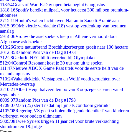
1
18:54
Gears of War: E-Day open beta begint 6 augustus
18
18:16
Spotify bereikt mijlpaal, voor het eerst 300 miljoen premium-
abonnees
27
15:11
Houthi's vallen luchthaven Najran in Saoedi-Arabië aan
20
15:09
OM: vierde verdachte (18) vast op verdenking van beramen
aanslag
59
14:06
Vrouw die asielzoekers hielp in Athene vermoord door
Afghaanse asielzoeker
6
13:26
Grote natuurbrand Boschhuizerbergen groeit naar 100 hectare
30
12:35
Random Pics van de Dag #1973
3
12:28
Gedurfd NEC blijft overeind bij Olympiakos
5
12:04
Control Resonant kost je 30 uur om uit te spelen
1
11:47
Nieuwe XBOX Game Pass titels voor de eerste helft van de
maand augustus
7
10:24
Vakantiekiekje Verstappen en Wolff voedt geruchten over
Mercedes-overstap
32
10:21
Albert Heijn halveert tempo van Koopzegels sparen vanaf
september
80
09:07
Random Pics van de Dag #1798
47
09:07
Man (25) sterft nadat hij lijm als condoom gebruikt
41
05/08
Regering VS geeft scholen die 'genderidentiteit' van kinderen
verbergen voor ouders ultimatum
50
05/08
Twee Syriërs krijgen 11 jaar cel voor brute verkrachting
stomdronken 18-jarige
Forum