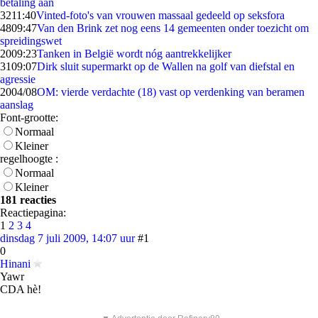
betaling aan
32
11:40
Vinted-foto's van vrouwen massaal gedeeld op seksfora
48
09:47
Van den Brink zet nog eens 14 gemeenten onder toezicht om
spreidingswet
20
09:23
Tanken in België wordt nóg aantrekkelijker
31
09:07
Dirk sluit supermarkt op de Wallen na golf van diefstal en
agressie
20
04/08
OM: vierde verdachte (18) vast op verdenking van beramen
aanslag
Font-grootte:
Normaal
Kleiner
regelhoogte :
Normaal
Kleiner
181 reacties
Reactiepagina:
1
2
3
4
dinsdag 7 juli 2009, 14:07 uur
#1
0
Hinani
Yawr
CDA hè!