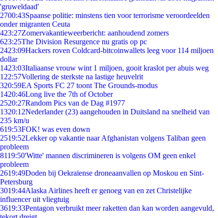
'gruweldaad'
27
00:43
Spaanse politie: minstens tien voor terrorisme veroordeelden
onder migranten Ceuta
4
23:27
Zomervakantieweerbericht: aanhoudend zomers
6
23:25
The Division Resurgence nu gratis op pc
24
23:09
Hackers roven Coldcard-bitcoinwallets leeg voor 114 miljoen
dollar
14
23:03
Italiaanse vrouw wint 1 miljoen, gooit kraslot per abuis weg
1
22:57
Vollering de sterkste na lastige heuvelrit
3
20:59
EA Sports FC 27 toont The Grounds-modus
14
20:46
Long live the 7th of October
25
20:27
Random Pics van de Dag #1977
13
20:12
Nederlander (23) aangehouden in Duitsland na snelheid van
235 km/u
6
19:53
FOK! was even down
25
19:52
Lekker op vakantie naar Afghanistan volgens Taliban geen
probleem
81
19:50
'Witte' mannen discrimineren is volgens OM geen enkel
probleem
26
19:49
Doden bij Oekraïense droneaanvallen op Moskou en Sint-
Petersburg
30
19:44
Alaska Airlines heeft er genoeg van en zet Christelijke
influencer uit vliegtuig
36
19:33
Pentagon verbruikt meer raketten dan kan worden aangevuld,
tekort dreigt