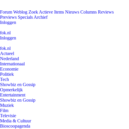
Forum
Weblog
Zoek
Actieve Items
Nieuws
Columns
Reviews
Previews
Specials
Archief
Inloggen
fok.nl
Inloggen
fok.nl
Actueel
Nederland
Internationaal
Economie
Politiek
Tech
Showbiz en Gossip
Opmerkelijk
Entertainment
Showbiz en Gossip
Muziek
Film
Televisie
Media & Cultuur
Bioscoopagenda