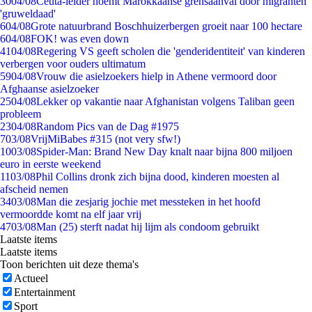
30
04/08
Ceuta-leider noemt Marokkaanse grensaanval door migranten
'gruweldaad'
6
04/08
Grote natuurbrand Boschhuizerbergen groeit naar 100 hectare
6
04/08
FOK! was even down
41
04/08
Regering VS geeft scholen die 'genderidentiteit' van kinderen
verbergen voor ouders ultimatum
59
04/08
Vrouw die asielzoekers hielp in Athene vermoord door
Afghaanse asielzoeker
25
04/08
Lekker op vakantie naar Afghanistan volgens Taliban geen
probleem
23
04/08
Random Pics van de Dag #1975
7
03/08
VrijMiBabes #315 (not very sfw!)
10
03/08
Spider-Man: Brand New Day knalt naar bijna 800 miljoen
euro in eerste weekend
11
03/08
Phil Collins dronk zich bijna dood, kinderen moesten al
afscheid nemen
34
03/08
Man die zesjarig jochie met messteken in het hoofd
vermoordde komt na elf jaar vrij
47
03/08
Man (25) sterft nadat hij lijm als condoom gebruikt
Laatste items
Laatste items
Toon berichten uit deze thema's
Actueel
Entertainment
Sport