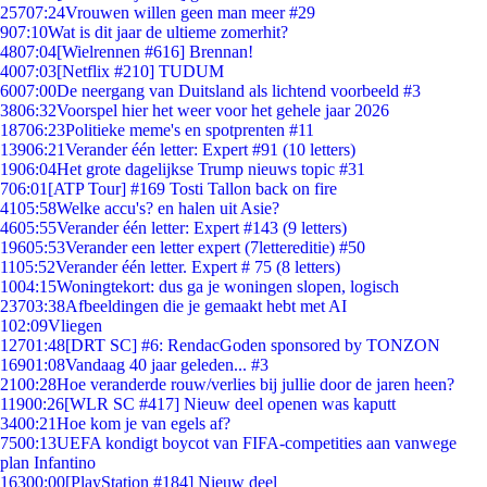
257
07:24
Vrouwen willen geen man meer #29
9
07:10
Wat is dit jaar de ultieme zomerhit?
48
07:04
[Wielrennen #616] Brennan!
40
07:03
[Netflix #210] TUDUM
60
07:00
De neergang van Duitsland als lichtend voorbeeld #3
38
06:32
Voorspel hier het weer voor het gehele jaar 2026
187
06:23
Politieke meme's en spotprenten #11
139
06:21
Verander één letter: Expert #91 (10 letters)
19
06:04
Het grote dagelijkse Trump nieuws topic #31
7
06:01
[ATP Tour] #169 Tosti Tallon back on fire
41
05:58
Welke accu's? en halen uit Asie?
46
05:55
Verander één letter: Expert #143 (9 letters)
196
05:53
Verander een letter expert (7lettereditie) #50
11
05:52
Verander één letter. Expert # 75 (8 letters)
10
04:15
Woningtekort: dus ga je woningen slopen, logisch
237
03:38
Afbeeldingen die je gemaakt hebt met AI
1
02:09
Vliegen
127
01:48
[DRT SC] #6: RendacGoden sponsored by TONZON
169
01:08
Vandaag 40 jaar geleden... #3
21
00:28
Hoe veranderde rouw/verlies bij jullie door de jaren heen?
119
00:26
[WLR SC #417] Nieuw deel openen was kaputt
34
00:21
Hoe kom je van egels af?
75
00:13
UEFA kondigt boycot van FIFA-competities aan vanwege
plan Infantino
163
00:00
[PlayStation #184] Nieuw deel