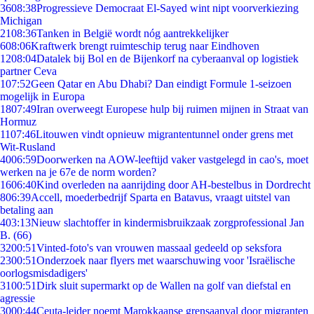
36
08:38
Progressieve Democraat El-Sayed wint nipt voorverkiezing
Michigan
21
08:36
Tanken in België wordt nóg aantrekkelijker
6
08:06
Kraftwerk brengt ruimteschip terug naar Eindhoven
12
08:04
Datalek bij Bol en de Bijenkorf na cyberaanval op logistiek
partner Ceva
1
07:52
Geen Qatar en Abu Dhabi? Dan eindigt Formule 1-seizoen
mogelijk in Europa
18
07:49
Iran overweegt Europese hulp bij ruimen mijnen in Straat van
Hormuz
11
07:46
Litouwen vindt opnieuw migrantentunnel onder grens met
Wit-Rusland
40
06:59
Doorwerken na AOW-leeftijd vaker vastgelegd in cao's, moet
werken na je 67e de norm worden?
16
06:40
Kind overleden na aanrijding door AH-bestelbus in Dordrecht
8
06:39
Accell, moederbedrijf Sparta en Batavus, vraagt uitstel van
betaling aan
4
03:13
Nieuw slachtoffer in kindermisbruikzaak zorgprofessional Jan
B. (66)
32
00:51
Vinted-foto's van vrouwen massaal gedeeld op seksfora
23
00:51
Onderzoek naar flyers met waarschuwing voor 'Israëlische
oorlogsmisdadigers'
31
00:51
Dirk sluit supermarkt op de Wallen na golf van diefstal en
agressie
30
00:44
Ceuta-leider noemt Marokkaanse grensaanval door migranten