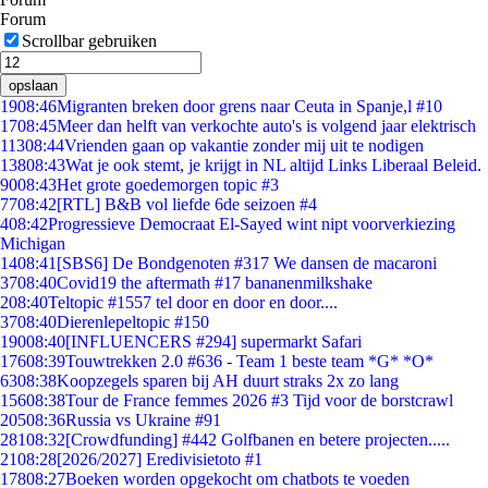
Forum
Scrollbar gebruiken
opslaan
19
08:46
Migranten breken door grens naar Ceuta in Spanje,l #10
17
08:45
Meer dan helft van verkochte auto's is volgend jaar elektrisch
113
08:44
Vrienden gaan op vakantie zonder mij uit te nodigen
138
08:43
Wat je ook stemt, je krijgt in NL altijd Links Liberaal Beleid.
90
08:43
Het grote goedemorgen topic #3
77
08:42
[RTL] B&B vol liefde 6de seizoen #4
4
08:42
Progressieve Democraat El-Sayed wint nipt voorverkiezing
Michigan
14
08:41
[SBS6] De Bondgenoten #317 We dansen de macaroni
37
08:40
Covid19 the aftermath #17 bananenmilkshake
2
08:40
Teltopic #1557 tel door en door en door....
37
08:40
Dierenlepeltopic #150
190
08:40
[INFLUENCERS #294] supermarkt Safari
176
08:39
Touwtrekken 2.0 #636 - Team 1 beste team *G* *O*
63
08:38
Koopzegels sparen bij AH duurt straks 2x zo lang
156
08:38
Tour de France femmes 2026 #3 Tijd voor de borstcrawl
205
08:36
Russia vs Ukraine #91
281
08:32
[Crowdfunding] #442 Golfbanen en betere projecten.....
21
08:28
[2026/2027] Eredivisietoto #1
178
08:27
Boeken worden opgekocht om chatbots te voeden