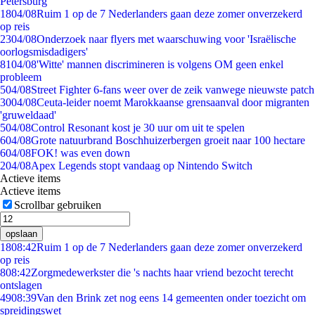
Petersburg
18
04/08
Ruim 1 op de 7 Nederlanders gaan deze zomer onverzekerd
op reis
23
04/08
Onderzoek naar flyers met waarschuwing voor 'Israëlische
oorlogsmisdadigers'
81
04/08
'Witte' mannen discrimineren is volgens OM geen enkel
probleem
5
04/08
Street Fighter 6-fans weer over de zeik vanwege nieuwste patch
30
04/08
Ceuta-leider noemt Marokkaanse grensaanval door migranten
'gruweldaad'
5
04/08
Control Resonant kost je 30 uur om uit te spelen
6
04/08
Grote natuurbrand Boschhuizerbergen groeit naar 100 hectare
6
04/08
FOK! was even down
2
04/08
Apex Legends stopt vandaag op Nintendo Switch
Actieve items
Actieve items
Scrollbar gebruiken
opslaan
18
08:42
Ruim 1 op de 7 Nederlanders gaan deze zomer onverzekerd
op reis
8
08:42
Zorgmedewerkster die 's nachts haar vriend bezocht terecht
ontslagen
49
08:39
Van den Brink zet nog eens 14 gemeenten onder toezicht om
spreidingswet