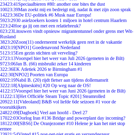
234
23:41
Speciaalbieren #80: another one bites the dust
100
23:39
Man zoekt mij en bedreigt mij, nadat ik met zijn zoon sprak
142
23:36
De EU-politiek #6 Musk naar Europa!
59
23:29
30 asielzoekers kosten 1 miljoen in hotel centrum Haarlem
2
23:24
Hoe ga jij om met een relatiebreuk?
0
23:23
Litouwen vindt opnieuw migrantentunnel onder grens met Wit-
Rusland
38
23:20
Zoon(11) onderneemt werkelijk geen reet in de vakantie
49
23:19
[NPO1] Goedenavond Nederland
51
23:15
Een gezin stichten uit verveling?
27
23:13
Voorspel hier het weer van Juli 2026 (gemeten in de Bilt)
97
23:06
Jan B. (66) misbruikt zeker 14 kinderen
3
22:36
EK Atletiek 2026 te Birmingham #1
4
22:30
[NPO2] Poorten van Europa
69
22:19
Nabil B. (20) rijdt fietser aan tijdens dollemansrit
32
22:18
[Alpineskiën] #20 Op weg naar de OS!
41
22:15
Voorspel hier het weer van Juni 2026 (gemeten in de Bilt)
112
22:13
[Het Officiële Steam Topic #201] Steamrolled
209
22:11
[Videoland] B&B vol liefde 6de seizoen #1 voor de
vooruitkijkers
248
22:09
[Dagboek] Veel aan hoofd - Deel 27
170
22:03
Oorlog Iran #136 Bridge and powerplant day incoming?
181
22:00
[SBS6] De Oranjezomer #10 Helene je kan het niet stop
ermee
239
21:54
Vinted #15 nog-net-niet gratis en verzendgezeur