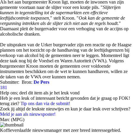
Als het aan burgemeester Kroon ligt, moeten de inwoners van zijn
gemeente voortaan naar de slijter voor een kratje pils. "
Slijterijen
kunnen in tegenstelling tot de supermarkten een effectieve
leeftijdscontrole toepassen,
" stelt Kroon. "
Ook kan de gemeente de
vergunning intrekken als de slijter zich niet aan de regels houdt.
"
Daarnaast pleit de burgervader voor een verhoging van de accijns op
alcoholische dranken.
De uitspraken van de Urker burgervader zijn een reactie op de Haagse
plannen om het toezicht op de handhaving van de leeftijdsgrenzen bij
verkoop van alcohol bij de gemeenten neer te leggen. Momenteel ligt
deze taak nog bij de Voedsel en Waren Autoriteit (VWA). Volgens
burgemeester Kroon moeten de gemeenten over voldoende
instrumenten beschikken om de wet te kunnen handhaven, willen ze
de taken van de VWA over kunnen nemen.
Submitter:
Bron:
De Pers
181
Help ons; deel dit item als je het leuk vond
Heb je een leuk of interessant bericht gevonden dat je graag op FOK!
terug ziet?
Tip ons dan via de submit!
Zoek jij altijd de leukste nieuwtjes en kun je daar leuk over schrijven?
Meld je aan als nieuwsposter!
Marc (MPG)
Koffieverslaafde nieuwsmanager met zeer breed interessegebied.