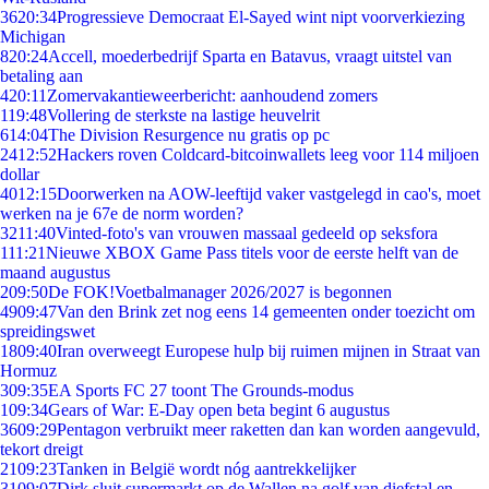
36
20:34
Progressieve Democraat El-Sayed wint nipt voorverkiezing
Michigan
8
20:24
Accell, moederbedrijf Sparta en Batavus, vraagt uitstel van
betaling aan
4
20:11
Zomervakantieweerbericht: aanhoudend zomers
1
19:48
Vollering de sterkste na lastige heuvelrit
6
14:04
The Division Resurgence nu gratis op pc
24
12:52
Hackers roven Coldcard-bitcoinwallets leeg voor 114 miljoen
dollar
40
12:15
Doorwerken na AOW-leeftijd vaker vastgelegd in cao's, moet
werken na je 67e de norm worden?
32
11:40
Vinted-foto's van vrouwen massaal gedeeld op seksfora
1
11:21
Nieuwe XBOX Game Pass titels voor de eerste helft van de
maand augustus
2
09:50
De FOK!Voetbalmanager 2026/2027 is begonnen
49
09:47
Van den Brink zet nog eens 14 gemeenten onder toezicht om
spreidingswet
18
09:40
Iran overweegt Europese hulp bij ruimen mijnen in Straat van
Hormuz
3
09:35
EA Sports FC 27 toont The Grounds-modus
1
09:34
Gears of War: E-Day open beta begint 6 augustus
36
09:29
Pentagon verbruikt meer raketten dan kan worden aangevuld,
tekort dreigt
21
09:23
Tanken in België wordt nóg aantrekkelijker
31
09:07
Dirk sluit supermarkt op de Wallen na golf van diefstal en