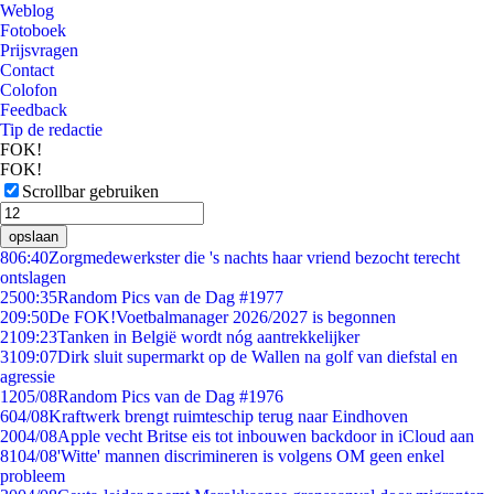
Weblog
Fotoboek
Prijsvragen
Contact
Colofon
Feedback
Tip de redactie
FOK!
FOK!
Scrollbar gebruiken
opslaan
8
06:40
Zorgmedewerkster die 's nachts haar vriend bezocht terecht
ontslagen
25
00:35
Random Pics van de Dag #1977
2
09:50
De FOK!Voetbalmanager 2026/2027 is begonnen
21
09:23
Tanken in België wordt nóg aantrekkelijker
31
09:07
Dirk sluit supermarkt op de Wallen na golf van diefstal en
agressie
12
05/08
Random Pics van de Dag #1976
6
04/08
Kraftwerk brengt ruimteschip terug naar Eindhoven
20
04/08
Apple vecht Britse eis tot inbouwen backdoor in iCloud aan
81
04/08
'Witte' mannen discrimineren is volgens OM geen enkel
probleem