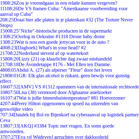
19
08:26
Zou je vreemdgaan in een relatie kunnen vergeven?
111
08:26
De VS framen Cuba: "Amerikaanse voorbereiding voor
aanval op Cuba"
2
08:25
Draai hier alle platen in je platenkast #32 (The Torture Never
Stops)
150
08:25
"Niche"-historische producten in de supermarkt
13
08:25
Oorlog in Oekraïne #1318 Drone baby drone
13
08:23
Wat is nou een goede jerrycan voor in de auto ?
40
08:23
[Dagboek] What's in your head? #2
217
08:22
Nederland stevent af op watertekort
158
08:20
Lizzy (21) op klaarlichte dag zwaar mishandeld
217
08:18
De Avondetappe #176 - Met Ellen ten Damme.
48
08:05
Abdul A. (27) als afperser "Fleur" door het leven
218
08:01
GR: Elk glas alcohol is riskant, geen bewijs voor gunstig
effect
166
07:52
[AMV] VS #1312 spammers van de internationale rechtsorde
108
07:50
Lisa (38) vermoord door Afghaanse asielzoeker
161
07:47
Wat is jullie binnenhuistemperatuur? #81 Horrorzomer
42
07:44
Perez Hilton opgenomen op spoed na uitzenden van
gruwelijke video
7
07:34
Datalek bij Bol en Bijenkorf na cyberaanval op logistiek partner
Ceva
138
07:33
[AKQ] #3384 Topic met vragen. En soms goede
antwoorden.
37
07:27
[Eva vd Wijdeven] geruchten over dakloosheid