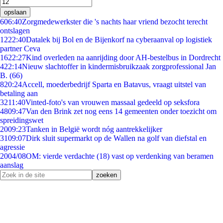
opslaan
6
06:40
Zorgmedewerkster die 's nachts haar vriend bezocht terecht
ontslagen
12
22:40
Datalek bij Bol en de Bijenkorf na cyberaanval op logistiek
partner Ceva
16
22:27
Kind overleden na aanrijding door AH-bestelbus in Dordrecht
4
22:14
Nieuw slachtoffer in kindermisbruikzaak zorgprofessional Jan
B. (66)
8
20:24
Accell, moederbedrijf Sparta en Batavus, vraagt uitstel van
betaling aan
32
11:40
Vinted-foto's van vrouwen massaal gedeeld op seksfora
48
09:47
Van den Brink zet nog eens 14 gemeenten onder toezicht om
spreidingswet
20
09:23
Tanken in België wordt nóg aantrekkelijker
31
09:07
Dirk sluit supermarkt op de Wallen na golf van diefstal en
agressie
20
04/08
OM: vierde verdachte (18) vast op verdenking van beramen
aanslag