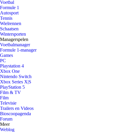
Voetbal
Formule 1
Autosport
Tennis
Wielrennen
Schaatsen
Wintersporten
Managerspelen
Voetbalmanager
Formule 1-manager
Games
PC
Playstation 4
Xbox One
Nintendo Switch
Xbox Series X|S
PlayStation 5
Film & TV
Film
Televisie
Trailers en Videos
Bioscoopagenda
Forum
Meer
Weblog