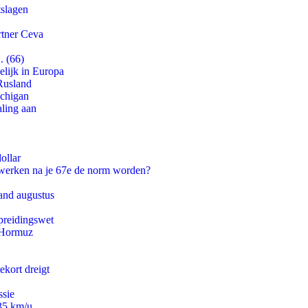
tslagen
rtner Ceva
. (66)
lijk in Europa
Rusland
ichigan
aling aan
ollar
 werken na je 67e de norm worden?
and augustus
preidingswet
n Hormuz
ekort dreigt
ssie
235 km/u