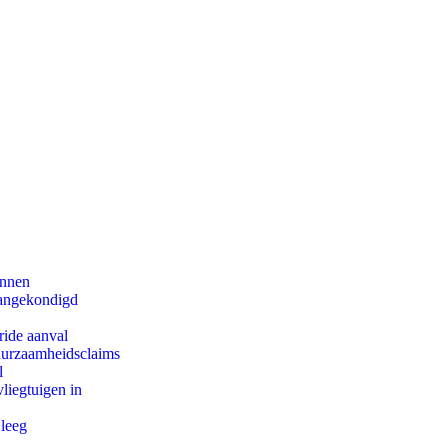
innen
aangekondigd
ride aanval
duurzaamheidsclaims
l
iegtuigen in
 leeg