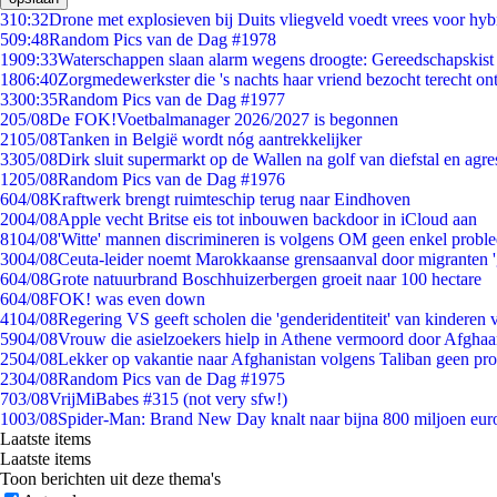
3
10:32
Drone met explosieven bij Duits vliegveld voedt vrees voor hyb
5
09:48
Random Pics van de Dag #1978
19
09:33
Waterschappen slaan alarm wegens droogte: Gereedschapskist
18
06:40
Zorgmedewerkster die 's nachts haar vriend bezocht terecht on
33
00:35
Random Pics van de Dag #1977
2
05/08
De FOK!Voetbalmanager 2026/2027 is begonnen
21
05/08
Tanken in België wordt nóg aantrekkelijker
33
05/08
Dirk sluit supermarkt op de Wallen na golf van diefstal en agre
12
05/08
Random Pics van de Dag #1976
6
04/08
Kraftwerk brengt ruimteschip terug naar Eindhoven
20
04/08
Apple vecht Britse eis tot inbouwen backdoor in iCloud aan
81
04/08
'Witte' mannen discrimineren is volgens OM geen enkel probl
30
04/08
Ceuta-leider noemt Marokkaanse grensaanval door migranten 
6
04/08
Grote natuurbrand Boschhuizerbergen groeit naar 100 hectare
6
04/08
FOK! was even down
41
04/08
Regering VS geeft scholen die 'genderidentiteit' van kinderen
59
04/08
Vrouw die asielzoekers hielp in Athene vermoord door Afghaa
25
04/08
Lekker op vakantie naar Afghanistan volgens Taliban geen pr
23
04/08
Random Pics van de Dag #1975
7
03/08
VrijMiBabes #315 (not very sfw!)
10
03/08
Spider-Man: Brand New Day knalt naar bijna 800 miljoen eur
Laatste items
Laatste items
Toon berichten uit deze thema's