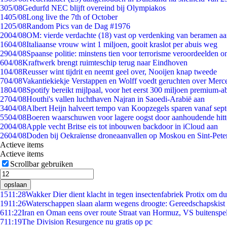
3
05/08
Gedurfd NEC blijft overeind bij Olympiakos
14
05/08
Long live the 7th of October
12
05/08
Random Pics van de Dag #1976
20
04/08
OM: vierde verdachte (18) vast op verdenking van beramen aa
16
04/08
Italiaanse vrouw wint 1 miljoen, gooit kraslot per abuis weg
29
04/08
Spaanse politie: minstens tien voor terrorisme veroordeelden 
6
04/08
Kraftwerk brengt ruimteschip terug naar Eindhoven
1
04/08
Reusser wint tijdrit en neemt geel over, Nooijen knap tweede
7
04/08
Vakantiekiekje Verstappen en Wolff voedt geruchten over Merc
18
04/08
Spotify bereikt mijlpaal, voor het eerst 300 miljoen premium-
27
04/08
Houthi's vallen luchthaven Najran in Saoedi-Arabië aan
34
04/08
Albert Heijn halveert tempo van Koopzegels sparen vanaf sep
55
04/08
Boeren waarschuwen voor lagere oogst door aanhoudende hitt
20
04/08
Apple vecht Britse eis tot inbouwen backdoor in iCloud aan
26
04/08
Doden bij Oekraïense droneaanvallen op Moskou en Sint-Pete
Actieve items
Actieve items
Scrollbar gebruiken
opslaan
15
11:28
Wakker Dier dient klacht in tegen insectenfabriek Protix om 
19
11:26
Waterschappen slaan alarm wegens droogte: Gereedschapskist 
6
11:22
Iran en Oman eens over route Straat van Hormuz, VS buitenspe
7
11:19
The Division Resurgence nu gratis op pc