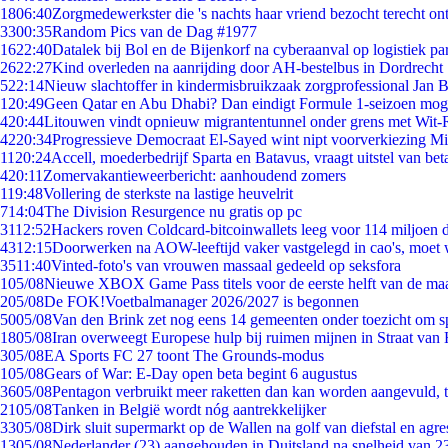
18
06:40
Zorgmedewerkster die 's nachts haar vriend bezocht terecht on
33
00:35
Random Pics van de Dag #1977
16
22:40
Datalek bij Bol en de Bijenkorf na cyberaanval op logistiek pa
26
22:27
Kind overleden na aanrijding door AH-bestelbus in Dordrecht
5
22:14
Nieuw slachtoffer in kindermisbruikzaak zorgprofessional Jan B
1
20:49
Geen Qatar en Abu Dhabi? Dan eindigt Formule 1-seizoen moge
4
20:44
Litouwen vindt opnieuw migrantentunnel onder grens met Wit-
42
20:34
Progressieve Democraat El-Sayed wint nipt voorverkiezing M
11
20:24
Accell, moederbedrijf Sparta en Batavus, vraagt uitstel van bet
4
20:11
Zomervakantieweerbericht: aanhoudend zomers
1
19:48
Vollering de sterkste na lastige heuvelrit
7
14:04
The Division Resurgence nu gratis op pc
31
12:52
Hackers roven Coldcard-bitcoinwallets leeg voor 114 miljoen d
43
12:15
Doorwerken na AOW-leeftijd vaker vastgelegd in cao's, moet
35
11:40
Vinted-foto's van vrouwen massaal gedeeld op seksfora
1
05/08
Nieuwe XBOX Game Pass titels voor de eerste helft van de ma
2
05/08
De FOK!Voetbalmanager 2026/2027 is begonnen
50
05/08
Van den Brink zet nog eens 14 gemeenten onder toezicht om s
18
05/08
Iran overweegt Europese hulp bij ruimen mijnen in Straat va
3
05/08
EA Sports FC 27 toont The Grounds-modus
1
05/08
Gears of War: E-Day open beta begint 6 augustus
36
05/08
Pentagon verbruikt meer raketten dan kan worden aangevuld, t
21
05/08
Tanken in België wordt nóg aantrekkelijker
33
05/08
Dirk sluit supermarkt op de Wallen na golf van diefstal en agre
13
05/08
Nederlander (23) aangehouden in Duitsland na snelheid van 