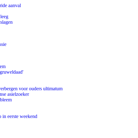
ride aanval
 leeg
tslagen
ssie
eem
'gruweldaad'
 verbergen voor ouders ultimatum
nse asielzoeker
obleem
o in eerste weekend