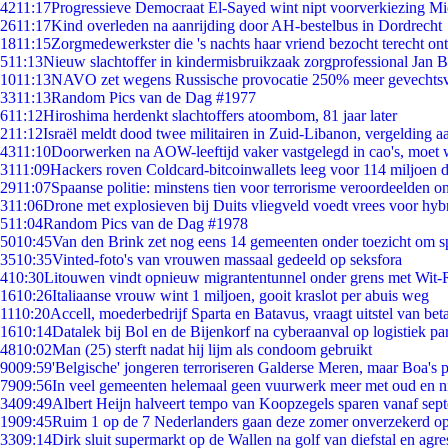
42
11:17
Progressieve Democraat El-Sayed wint nipt voorverkiezing M
26
11:17
Kind overleden na aanrijding door AH-bestelbus in Dordrecht
18
11:15
Zorgmedewerkster die 's nachts haar vriend bezocht terecht on
5
11:13
Nieuw slachtoffer in kindermisbruikzaak zorgprofessional Jan B
10
11:13
NAVO zet wegens Russische provocatie 250% meer gevechtsvl
33
11:13
Random Pics van de Dag #1977
6
11:12
Hiroshima herdenkt slachtoffers atoombom, 81 jaar later
2
11:12
Israël meldt dood twee militairen in Zuid-Libanon, vergelding 
43
11:10
Doorwerken na AOW-leeftijd vaker vastgelegd in cao's, moet
31
11:09
Hackers roven Coldcard-bitcoinwallets leeg voor 114 miljoen d
29
11:07
Spaanse politie: minstens tien voor terrorisme veroordeelden 
3
11:06
Drone met explosieven bij Duits vliegveld voedt vrees voor hyb
5
11:04
Random Pics van de Dag #1978
50
10:45
Van den Brink zet nog eens 14 gemeenten onder toezicht om s
35
10:35
Vinted-foto's van vrouwen massaal gedeeld op seksfora
4
10:30
Litouwen vindt opnieuw migrantentunnel onder grens met Wit-
16
10:26
Italiaanse vrouw wint 1 miljoen, gooit kraslot per abuis weg
11
10:20
Accell, moederbedrijf Sparta en Batavus, vraagt uitstel van bet
16
10:14
Datalek bij Bol en de Bijenkorf na cyberaanval op logistiek pa
48
10:02
Man (25) sterft nadat hij lijm als condoom gebruikt
90
09:59
'Belgische' jongeren terroriseren Galderse Meren, maar Boa's 
79
09:56
In veel gemeenten helemaal geen vuurwerk meer met oud en 
34
09:49
Albert Heijn halveert tempo van Koopzegels sparen vanaf sep
19
09:45
Ruim 1 op de 7 Nederlanders gaan deze zomer onverzekerd op
33
09:14
Dirk sluit supermarkt op de Wallen na golf van diefstal en agre