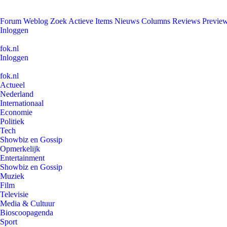
Forum
Weblog
Zoek
Actieve Items
Nieuws
Columns
Reviews
Previe
Inloggen
fok.nl
Inloggen
fok.nl
Actueel
Nederland
Internationaal
Economie
Politiek
Tech
Showbiz en Gossip
Opmerkelijk
Entertainment
Showbiz en Gossip
Muziek
Film
Televisie
Media & Cultuur
Bioscoopagenda
Sport