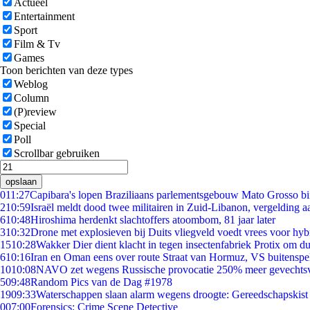
Actueel
Entertainment
Sport
Film & Tv
Games
Toon berichten van deze types
Weblog
Column
(P)review
Special
Poll
Scrollbar gebruiken
opslaan
0
11:27
Capibara's lopen Braziliaans parlementsgebouw Mato Grosso b
2
10:59
Israël meldt dood twee militairen in Zuid-Libanon, vergelding 
6
10:48
Hiroshima herdenkt slachtoffers atoombom, 81 jaar later
3
10:32
Drone met explosieven bij Duits vliegveld voedt vrees voor hyb
15
10:28
Wakker Dier dient klacht in tegen insectenfabriek Protix om 
6
10:16
Iran en Oman eens over route Straat van Hormuz, VS buitenspe
10
10:08
NAVO zet wegens Russische provocatie 250% meer gevechtsvl
5
09:48
Random Pics van de Dag #1978
19
09:33
Waterschappen slaan alarm wegens droogte: Gereedschapskist
0
07:00
Forensics: Crime Scene Detective