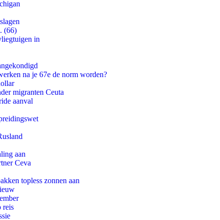
ichigan
tslagen
. (66)
iegtuigen in
aangekondigd
 werken na je 67e de norm worden?
ollar
onder migranten Ceuta
ride aanval
preidingswet
Rusland
aling aan
rtner Ceva
pakken topless zonnen aan
nieuw
tember
 reis
ssie