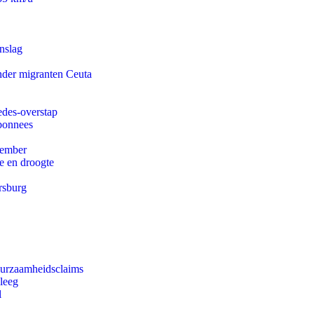
nslag
onder migranten Ceuta
edes-overstap
abonnees
tember
e en droogte
rsburg
duurzaamheidsclaims
leeg
l