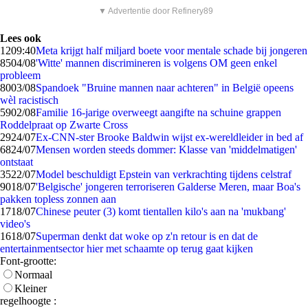
▼ Advertentie door Refinery89
Lees ook
12
09:40
Meta krijgt half miljard boete voor mentale schade bij jongeren
85
04/08
'Witte' mannen discrimineren is volgens OM geen enkel
probleem
80
03/08
Spandoek "Bruine mannen naar achteren" in België opeens
wèl racistisch
59
02/08
Familie 16-jarige overweegt aangifte na schuine grappen
Roddelpraat op Zwarte Cross
29
24/07
Ex-CNN-ster Brooke Baldwin wijst ex-wereldleider in bed af
68
24/07
Mensen worden steeds dommer: Klasse van 'middelmatigen'
ontstaat
35
22/07
Model beschuldigt Epstein van verkrachting tijdens celstraf
90
18/07
'Belgische' jongeren terroriseren Galderse Meren, maar Boa's
pakken topless zonnen aan
17
18/07
Chinese peuter (3) komt tientallen kilo's aan na 'mukbang'
video's
16
18/07
Superman denkt dat woke op z'n retour is en dat de
entertainmentsector hier met schaamte op terug gaat kijken
Font-grootte:
Normaal
Kleiner
regelhoogte :