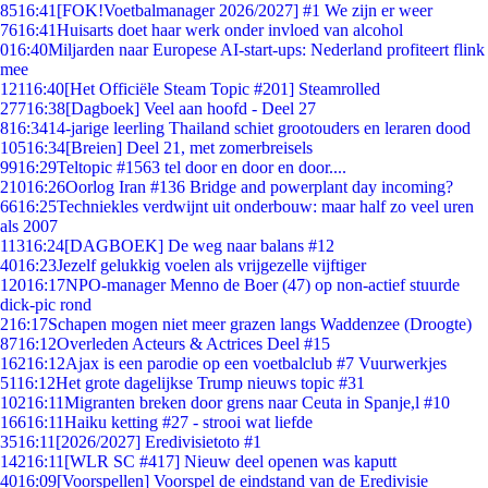
85
16:41
[FOK!Voetbalmanager 2026/2027] #1 We zijn er weer
76
16:41
Huisarts doet haar werk onder invloed van alcohol
0
16:40
Miljarden naar Europese AI-start-ups: Nederland profiteert flink
mee
121
16:40
[Het Officiële Steam Topic #201] Steamrolled
277
16:38
[Dagboek] Veel aan hoofd - Deel 27
8
16:34
14-jarige leerling Thailand schiet grootouders en leraren dood
105
16:34
[Breien] Deel 21, met zomerbreisels
99
16:29
Teltopic #1563 tel door en door en door....
210
16:26
Oorlog Iran #136 Bridge and powerplant day incoming?
66
16:25
Techniekles verdwijnt uit onderbouw: maar half zo veel uren
als 2007
113
16:24
[DAGBOEK] De weg naar balans #12
40
16:23
Jezelf gelukkig voelen als vrijgezelle vijftiger
120
16:17
NPO-manager Menno de Boer (47) op non-actief stuurde
dick-pic rond
2
16:17
Schapen mogen niet meer grazen langs Waddenzee (Droogte)
87
16:12
Overleden Acteurs & Actrices Deel #15
162
16:12
Ajax is een parodie op een voetbalclub #7 Vuurwerkjes
51
16:12
Het grote dagelijkse Trump nieuws topic #31
102
16:11
Migranten breken door grens naar Ceuta in Spanje,l #10
166
16:11
Haiku ketting #27 - strooi wat liefde
35
16:11
[2026/2027] Eredivisietoto #1
142
16:11
[WLR SC #417] Nieuw deel openen was kaputt
40
16:09
[Voorspellen] Voorspel de eindstand van de Eredivisie