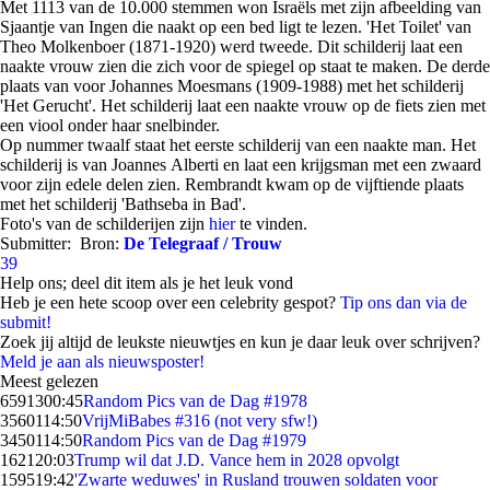
Met 1113 van de 10.000 stemmen won Israëls met zijn afbeelding van
Sjaantje van Ingen die naakt op een bed ligt te lezen. 'Het Toilet' van
Theo Molkenboer (1871-1920) werd tweede. Dit schilderij laat een
naakte vrouw zien die zich voor de spiegel op staat te maken. De derde
plaats van voor Johannes Moesmans (1909-1988) met het schilderij
'Het Gerucht'. Het schilderij laat een naakte vrouw op de fiets zien met
een viool onder haar snelbinder.
Op nummer twaalf staat het eerste schilderij van een naakte man. Het
schilderij is van Joannes Alberti en laat een krijgsman met een zwaard
voor zijn edele delen zien. Rembrandt kwam op de vijftiende plaats
met het schilderij 'Bathseba in Bad'.
Foto's van de schilderijen zijn
hier
te vinden.
Submitter:
Bron:
De Telegraaf / Trouw
39
Help ons; deel dit item als je het leuk vond
Heb je een hete scoop over een celebrity gespot?
Tip ons dan via de
submit!
Zoek jij altijd de leukste nieuwtjes en kun je daar leuk over schrijven?
Meld je aan als nieuwsposter!
Meest gelezen
65913
00:45
Random Pics van de Dag #1978
35601
14:50
VrijMiBabes #316 (not very sfw!)
34501
14:50
Random Pics van de Dag #1979
1621
20:03
Trump wil dat J.D. Vance hem in 2028 opvolgt
1595
19:42
'Zwarte weduwes' in Rusland trouwen soldaten voor