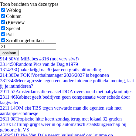
Toon berichten van deze types
Weblog
Column
(P)review
Special
Poll
Scrollbar gebruiken
opslaan
9
14:50
VrijMiBabes #316 (not very sfw!)
33
14:50
Random Pics van de Dag #1979
13
14:33
Quake krijgt na 30 jaar een gratis uitbreiding
2
14:30
De FOK!Voetbalmanager 2026/2027 is begonnen
28
13:48
Meer agressie tegen een andersluidende politieke mening, laat
jij je intimideren?
29
11:52
Amsterdams dierenasiel DOA overspoeld met babykonijntjes
23
11:46
Kabinet geeft bedrijven geen compensatie voor schade door
laagwater
22
11:14
OM eist TBS tegen verwarde man die agenten stak met
aardappelschilmesje
26
11:08
Tropische hitte keert zondag terug met lokaal 32 graden
24
10:12
Trump grijpt weer in op automatisch staatsburgerschap bij
geboorte in VS
45
09:51
Dikke Van Dale neemt 'vulvalippen' op: 'stigma op