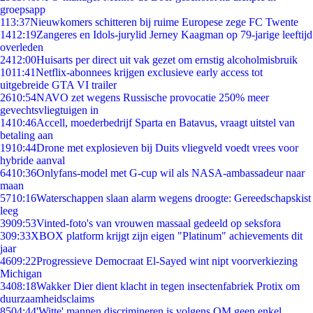
groepsapp
1
13:37
Nieuwkomers schitteren bij ruime Europese zege FC Twente
14
12:19
Zangeres en Idols-jurylid Jerney Kaagman op 79-jarige leeftijd
overleden
24
12:00
Huisarts per direct uit vak gezet om ernstig alcoholmisbruik
10
11:41
Netflix-abonnees krijgen exclusieve early access tot
uitgebreide GTA VI trailer
26
10:54
NAVO zet wegens Russische provocatie 250% meer
gevechtsvliegtuigen in
14
10:46
Accell, moederbedrijf Sparta en Batavus, vraagt uitstel van
betaling aan
19
10:44
Drone met explosieven bij Duits vliegveld voedt vrees voor
hybride aanval
64
10:36
Onlyfans-model met G-cup wil als NASA-ambassadeur naar
maan
57
10:16
Waterschappen slaan alarm wegens droogte: Gereedschapskist
leeg
39
09:53
Vinted-foto's van vrouwen massaal gedeeld op seksfora
3
09:33
XBOX platform krijgt zijn eigen "Platinum" achievements dit
jaar
46
09:22
Progressieve Democraat El-Sayed wint nipt voorverkiezing
Michigan
34
08:18
Wakker Dier dient klacht in tegen insectenfabriek Protix om
duurzaamheidsclaims
85
04:44
'Witte' mannen discrimineren is volgens OM geen enkel