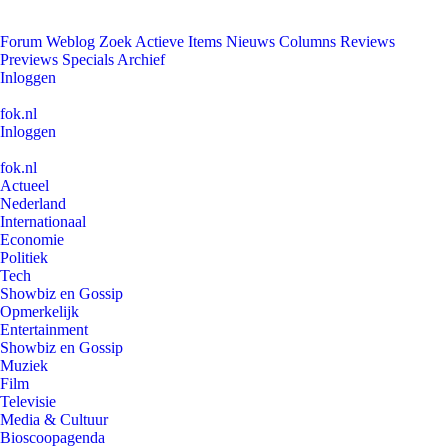
Forum
Weblog
Zoek
Actieve Items
Nieuws
Columns
Reviews
Previews
Specials
Archief
Inloggen
fok.nl
Inloggen
fok.nl
Actueel
Nederland
Internationaal
Economie
Politiek
Tech
Showbiz en Gossip
Opmerkelijk
Entertainment
Showbiz en Gossip
Muziek
Film
Televisie
Media & Cultuur
Bioscoopagenda