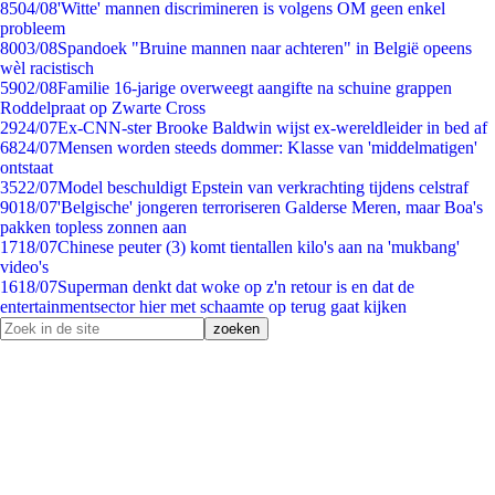
85
04/08
'Witte' mannen discrimineren is volgens OM geen enkel
probleem
80
03/08
Spandoek "Bruine mannen naar achteren" in België opeens
wèl racistisch
59
02/08
Familie 16-jarige overweegt aangifte na schuine grappen
Roddelpraat op Zwarte Cross
29
24/07
Ex-CNN-ster Brooke Baldwin wijst ex-wereldleider in bed af
68
24/07
Mensen worden steeds dommer: Klasse van 'middelmatigen'
ontstaat
35
22/07
Model beschuldigt Epstein van verkrachting tijdens celstraf
90
18/07
'Belgische' jongeren terroriseren Galderse Meren, maar Boa's
pakken topless zonnen aan
17
18/07
Chinese peuter (3) komt tientallen kilo's aan na 'mukbang'
video's
16
18/07
Superman denkt dat woke op z'n retour is en dat de
entertainmentsector hier met schaamte op terug gaat kijken