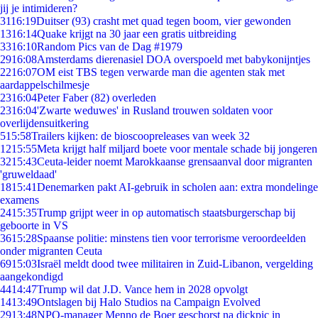
jij je intimideren?
31
16:19
Duitser (93) crasht met quad tegen boom, vier gewonden
13
16:14
Quake krijgt na 30 jaar een gratis uitbreiding
33
16:10
Random Pics van de Dag #1979
29
16:08
Amsterdams dierenasiel DOA overspoeld met babykonijntjes
22
16:07
OM eist TBS tegen verwarde man die agenten stak met
aardappelschilmesje
23
16:04
Peter Faber (82) overleden
23
16:04
'Zwarte weduwes' in Rusland trouwen soldaten voor
overlijdensuitkering
5
15:58
Trailers kijken: de bioscoopreleases van week 32
12
15:55
Meta krijgt half miljard boete voor mentale schade bij jongeren
32
15:43
Ceuta-leider noemt Marokkaanse grensaanval door migranten
'gruweldaad'
18
15:41
Denemarken pakt AI-gebruik in scholen aan: extra mondelinge
examens
24
15:35
Trump grijpt weer in op automatisch staatsburgerschap bij
geboorte in VS
36
15:28
Spaanse politie: minstens tien voor terrorisme veroordeelden
onder migranten Ceuta
69
15:03
Israël meldt dood twee militairen in Zuid-Libanon, vergelding
aangekondigd
44
14:47
Trump wil dat J.D. Vance hem in 2028 opvolgt
14
13:49
Ontslagen bij Halo Studios na Campaign Evolved
29
13:48
NPO-manager Menno de Boer geschorst na dickpic in