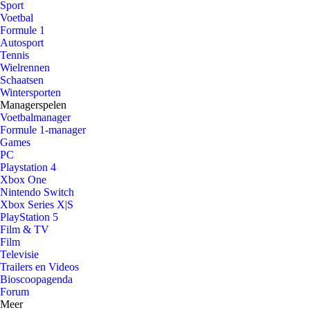
Sport
Voetbal
Formule 1
Autosport
Tennis
Wielrennen
Schaatsen
Wintersporten
Managerspelen
Voetbalmanager
Formule 1-manager
Games
PC
Playstation 4
Xbox One
Nintendo Switch
Xbox Series X|S
PlayStation 5
Film & TV
Film
Televisie
Trailers en Videos
Bioscoopagenda
Forum
Meer