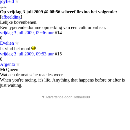
joyfield
quote:
Op vrijdag 3 juli 2009 @ 08:56 schreef flexino het volgende:
[
afbeelding
]
Lelijke bovenbenen.
Een typerende domme opmerking van een cultuurbarbaar.
vrijdag 3 juli 2009, 09:36 uur
#14
0
Evelien
Ik vind het mooi
vrijdag 3 juli 2009, 09:53 uur
#15
0
Argento
McQueen
Wat een dramatische reacties weer.
When you're racing, it's life. Anything that happens before or after is
just waiting.
▼ Advertentie door Refinery89