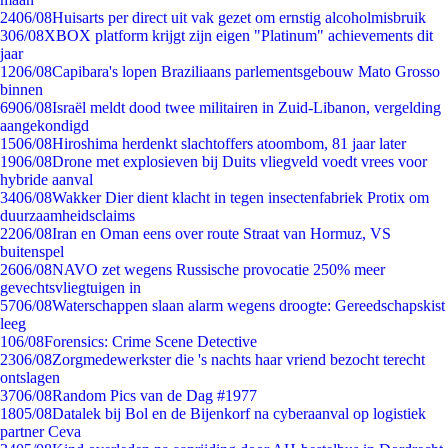
24
06/08
Huisarts per direct uit vak gezet om ernstig alcoholmisbruik
3
06/08
XBOX platform krijgt zijn eigen "Platinum" achievements dit
jaar
12
06/08
Capibara's lopen Braziliaans parlementsgebouw Mato Grosso
binnen
69
06/08
Israël meldt dood twee militairen in Zuid-Libanon, vergelding
aangekondigd
15
06/08
Hiroshima herdenkt slachtoffers atoombom, 81 jaar later
19
06/08
Drone met explosieven bij Duits vliegveld voedt vrees voor
hybride aanval
34
06/08
Wakker Dier dient klacht in tegen insectenfabriek Protix om
duurzaamheidsclaims
22
06/08
Iran en Oman eens over route Straat van Hormuz, VS
buitenspel
26
06/08
NAVO zet wegens Russische provocatie 250% meer
gevechtsvliegtuigen in
57
06/08
Waterschappen slaan alarm wegens droogte: Gereedschapskist
leeg
1
06/08
Forensics: Crime Scene Detective
23
06/08
Zorgmedewerkster die 's nachts haar vriend bezocht terecht
ontslagen
37
06/08
Random Pics van de Dag #1977
18
05/08
Datalek bij Bol en de Bijenkorf na cyberaanval op logistiek
partner Ceva