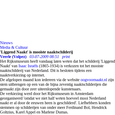
Nieuws
Media & Cultuur
'Liggend Naakt' is mooiste naaktschilderij
Veerle (Volpez)
03-07-2009 08:51
print
Het Rijksmuseum heeft vandaag laten weten dat het schilderij 'Liggend
Naakt' van
Isaac Israëls
(1865-1934) is verkozen tot het mooiste
naaktschilderij van Nederland. Dit is besloten tijdens een
naaktverkiezing op internet.
De afgelopen maand kon iedereen via de website
oogvoornaakt.nl
zijn
stem uitbrengen op een van de bijna zeventig naaktschilderijen die
gemaakt zijn door zeer uiteenlopende kunstenaars.
De verkiezing werd door het Rijksmuseum in Amsterdam
georganiseerd 'omdat we niet half weten hoeveel mooi Nederland
naakt er al door de eeuwen heen is geschilderd'. Liefhebbers konden
stemmen op schilderijen van onder meer Ferdinand Bol, Hendrick
Goltzius, Karel Appel en Marlene Dumas.