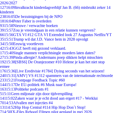
2026/2027
127
16:09
Invalkracht kinderdagverblijf Jan B. (66) misbruikt zeker 14
kinderen
238
16:05
De bezuinigingen bij de NPO
18
16:04
Peter Faber is overleden
93
15:58
Nieuwe / verwachte boeken
39
15:57
Zou je vreemdgaan in een relatie kunnen vergeven?
66
15:56
GTA VI #12 GTA VI Extended look 27 Augustus Netflix/YT
35
15:51
Trump wil dat J.D. Vance hem in 2028 opvolgt
34
15:50
Eeuwig voortleven
42
15:43
GGZ heeft mij gezond verklaard.
17
15:40
Single mannen verplichtsingle moeders laten daten?
27
15:39
Pinda-allergie? Andermans poep slikken helpt misschien
192
15:38
[SBS6] De Oranjezomer #10 Helene je kan het niet stop
ermee
176
15:36
[Live Eredivisie #1784] Dying seconds van het seizoen!
240
15:31
[AMV] VS #1312 spammers van de internationale rechtsorde
233
15:21
Frontpage Feedback Topic #60
144
15:17
De EU-politiek #6 Musk naar Europa!
163
15:13
Politieke podcasts #1
5
15:11
Geen miljonair zijn door tijdverspilling
141
15:02
Zaken waar je je echt dood aan ergert #17 - Werklui
70
14:53
Afvallen met injecties #4
131
14:52
Hip Hop Central #114 Hip Hop Don´t Stop!
7
14:50
[X-Files Reboot] Filmen pilot gepland in mei 2026