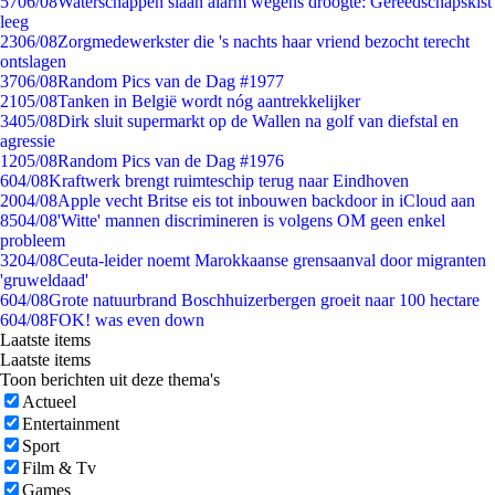
57
06/08
Waterschappen slaan alarm wegens droogte: Gereedschapskist
leeg
23
06/08
Zorgmedewerkster die 's nachts haar vriend bezocht terecht
ontslagen
37
06/08
Random Pics van de Dag #1977
21
05/08
Tanken in België wordt nóg aantrekkelijker
34
05/08
Dirk sluit supermarkt op de Wallen na golf van diefstal en
agressie
12
05/08
Random Pics van de Dag #1976
6
04/08
Kraftwerk brengt ruimteschip terug naar Eindhoven
20
04/08
Apple vecht Britse eis tot inbouwen backdoor in iCloud aan
85
04/08
'Witte' mannen discrimineren is volgens OM geen enkel
probleem
32
04/08
Ceuta-leider noemt Marokkaanse grensaanval door migranten
'gruweldaad'
6
04/08
Grote natuurbrand Boschhuizerbergen groeit naar 100 hectare
6
04/08
FOK! was even down
Laatste items
Laatste items
Toon berichten uit deze thema's
Actueel
Entertainment
Sport
Film & Tv
Games