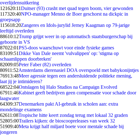
overlijdensuitkering
1216
20:11
Duitser (93) crasht met quad tegen boom, vier gewonden
1173
20:40
NPO-manager Menno de Boer geschorst na dickpic in
groepsapp
1156
18:20
Zangeres en Idols-jurylid Jerney Kaagman op 79-jarige
leeftijd overleden
886
10:12
Trump grijpt weer in op automatisch staatsburgerschap bij
geboorte in VS
870
22:01
PS5-doos waarschuwt voor einde fysieke games
831
09:51
Dikke Van Dale neemt 'vulvalippen' op: 'stigma op
schaamlippen doorbreken'
820
09:05
Peter Faber (82) overleden
809
11:52
Amsterdams dierenasiel DOA overspoeld met babykonijntjes
769
13:48
Meer agressie tegen een andersluidende politieke mening,
laat jij je intimideren?
685
22:04
Ontslagen bij Halo Studios na Campaign Evolved
679
11:46
Kabinet geeft bedrijven geen compensatie voor schade door
laagwater
643
09:37
Denemarken pakt AI-gebruik in scholen aan: extra
mondelinge examens
626
11:08
Tropische hitte keert zondag terug met lokaal 32 graden
528
05:00
Trailers kijken: de bioscoopreleases van week 32
519
09:40
Meta krijgt half miljard boete voor mentale schade bij
jongeren