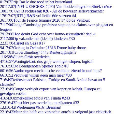
0
17:07
Prijs Bar le duc rood in het buitenland
201
17:07
[INFLUENCERS #295] Van flodderslinger tot Shrek-crème
100
17:07
Ali B rechtszaak #26 - Ali de bewezen serieverkrachter
176
17:07
[RTL] B&B vol liefde 6de seizoen #4
36
17:06
Tour de France femmes 2026 #4 op de Ventoux
71
17:06
Jonge Cambridge professor stapt op na claims over plagiaat en
leugens
79
17:06
Hoe denkt God echt over homo-seksualiteit? deel 4
21
17:06
Op vakantie met (kleine) kinderen #30
223
17:04
Israel en Gaza #17
94
17:02
Oorlog in Oekraïne #1318 Drone baby drone
20
17:01
[Crowdfunding] #443 Rentestijgingen?
1
16:58
William Orbit overleden
47
16:57
Woningtekort: dus ga je woningen slopen, logisch
76
16:56
De Bondgenoten Spoiler Topic #3
60
16:56
Aanbrengen mechanische ventilatie zinvol in oud huis?
66
16:52
Vrouwen willen geen man meer #30
7
16:49
Defensiepact Pakistan, Turkije en Saudi-Arabië bevat art.5
clausule?
27
16:49
Congo verbiedt export van koper en kobalt, Europa zal
gevolgen voelen
4
16:43
Opmerkelijke foto's van Funda #243
276
16:43
Post hier pas overleden muzikanten #32
133
16:42
[Wielrennen #616] Brennan!
22
16:42
Meer dan helft van verkochte auto's is volgend jaar elektrisch