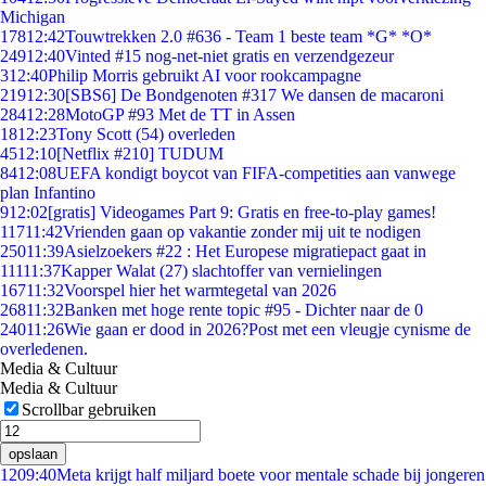
Michigan
178
12:42
Touwtrekken 2.0 #636 - Team 1 beste team *G* *O*
249
12:40
Vinted #15 nog-net-niet gratis en verzendgezeur
3
12:40
Philip Morris gebruikt AI voor rookcampagne
219
12:30
[SBS6] De Bondgenoten #317 We dansen de macaroni
284
12:28
MotoGP #93 Met de TT in Assen
18
12:23
Tony Scott (54) overleden
45
12:10
[Netflix #210] TUDUM
84
12:08
UEFA kondigt boycot van FIFA-competities aan vanwege
plan Infantino
9
12:02
[gratis] Videogames Part 9: Gratis en free-to-play games!
117
11:42
Vrienden gaan op vakantie zonder mij uit te nodigen
250
11:39
Asielzoekers #22 : Het Europese migratiepact gaat in
111
11:37
Kapper Walat (27) slachtoffer van vernielingen
167
11:32
Voorspel hier het warmtegetal van 2026
268
11:32
Banken met hoge rente topic #95 - Dichter naar de 0
240
11:26
Wie gaan er dood in 2026?Post met een vleugje cynisme de
overledenen.
Media & Cultuur
Media & Cultuur
Scrollbar gebruiken
opslaan
12
09:40
Meta krijgt half miljard boete voor mentale schade bij jongeren