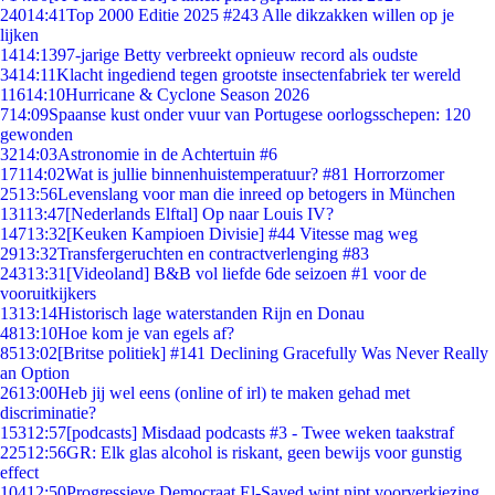
240
14:41
Top 2000 Editie 2025 #243 Alle dikzakken willen op je
lijken
14
14:13
97-jarige Betty verbreekt opnieuw record als oudste
34
14:11
Klacht ingediend tegen grootste insectenfabriek ter wereld
116
14:10
Hurricane & Cyclone Season 2026
7
14:09
Spaanse kust onder vuur van Portugese oorlogsschepen: 120
gewonden
32
14:03
Astronomie in de Achtertuin #6
171
14:02
Wat is jullie binnenhuistemperatuur? #81 Horrorzomer
25
13:56
Levenslang voor man die inreed op betogers in München
131
13:47
[Nederlands Elftal] Op naar Louis IV?
147
13:32
[Keuken Kampioen Divisie] #44 Vitesse mag weg
29
13:32
Transfergeruchten en contractverlenging #83
243
13:31
[Videoland] B&B vol liefde 6de seizoen #1 voor de
vooruitkijkers
13
13:14
Historisch lage waterstanden Rijn en Donau
48
13:10
Hoe kom je van egels af?
85
13:02
[Britse politiek] #141 Declining Gracefully Was Never Really
an Option
26
13:00
Heb jij wel eens (online of irl) te maken gehad met
discriminatie?
153
12:57
[podcasts] Misdaad podcasts #3 - Twee weken taakstraf
225
12:56
GR: Elk glas alcohol is riskant, geen bewijs voor gunstig
effect
104
12:50
Progressieve Democraat El-Sayed wint nipt voorverkiezing