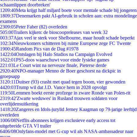
schaamlippen doorbreken'
12
09:40
Meta krijgt half miljard boete voor mentale schade bij jongeren
18
09:37
Denemarken pakt AI-gebruik in scholen aan: extra mondelinge
examens
23
09:05
Peter Faber (82) overleden
5
05:00
Trailers kijken: de bioscoopreleases van week 32
0
03:37
Ajax veel te sterk voor Shelbourne, maar houdt schade beperkt
1
02:34
Nieuwkomers schitteren bij ruime Europese zege FC Twente
19
00:45
Random Pics van de Dag #1978
14
22:04
Ontslagen bij Halo Studios na Campaign Evolved
16
22:01
PS5-doos waarschuwt voor einde fysieke games
2
21:03
Le Court wint na nerveuze finale, Pieterse derde
29
20:40
NPO-manager Menno de Boer geschorst na dickpic in
groepsapp
31
20:11
Duitser (93) crasht met quad tegen boom, vier gewonden
44
20:03
Trump wil dat J.D. Vance hem in 2028 opvolgt
1
19:50
Lemmen boekt eerste profzege in zware Ronde van Polen-rit
23
19:42
'Zwarte weduwes' in Rusland trouwen soldaten voor
overlijdensuitkering
14
18:20
Zangeres en Idols-jurylid Jerney Kaagman op 79-jarige leeftijd
overleden
10
06/08
Netflix-abonnees krijgen exclusieve early access tot
uitgebreide GTA VI trailer
64
06/08
Onlyfans-model met G-cup wil als NASA-ambassadeur naar
maan