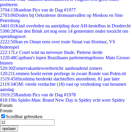
probleem
37
04:13
Random Pics van de Dag #1977
27
03:06
Doden bij Oekraïense droneaanvallen op Moskou en Sint-
Petersburg
34
01:01
Kind overleden na aanrijding door AH-bestelbus in Dordrecht
53
00:28
Van den Brink zet nog eens 14 gemeenten onder toezicht om
spreidingswet
22
22:50
Iran en Oman eens over route Straat van Hormuz, VS
buitenspel
2
22:17
Le Court wint na nerveuze finale, Pieterse derde
12
20:48
Capibara's lopen Braziliaans parlementsgebouw Mato Grosso
binnen
5
20:30
Zomervakantieweerbericht: aanhoudend zomers
1
20:21
Lemmen boekt eerste profzege in zware Ronde van Polen-rit
15
19:45
Hiroshima herdenkt slachtoffers atoombom, 81 jaar later
21
19:34
OM: vierde verdachte (18) vast op verdenking van beramen
aanslag
19
19:25
Random Pics van de Dag #1978
8
18:19
In Spider-Man: Brand New Day is Spidey echt weer Spidey
Forum
Forum
Scrollbar gebruiken
opslaan