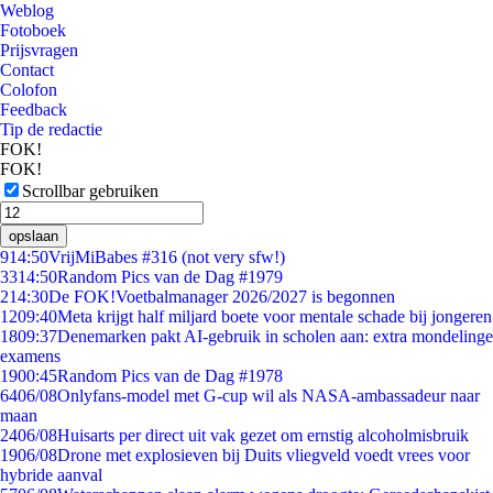
Weblog
Fotoboek
Prijsvragen
Contact
Colofon
Feedback
Tip de redactie
FOK!
FOK!
Scrollbar gebruiken
opslaan
9
14:50
VrijMiBabes #316 (not very sfw!)
33
14:50
Random Pics van de Dag #1979
2
14:30
De FOK!Voetbalmanager 2026/2027 is begonnen
12
09:40
Meta krijgt half miljard boete voor mentale schade bij jongeren
18
09:37
Denemarken pakt AI-gebruik in scholen aan: extra mondelinge
examens
19
00:45
Random Pics van de Dag #1978
64
06/08
Onlyfans-model met G-cup wil als NASA-ambassadeur naar
maan
24
06/08
Huisarts per direct uit vak gezet om ernstig alcoholmisbruik
19
06/08
Drone met explosieven bij Duits vliegveld voedt vrees voor
hybride aanval