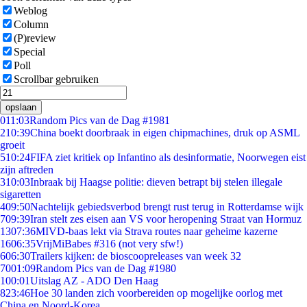
Weblog
Column
(P)review
Special
Poll
Scrollbar gebruiken
opslaan
0
11:03
Random Pics van de Dag #1981
2
10:39
China boekt doorbraak in eigen chipmachines, druk op ASML
groeit
5
10:24
FIFA ziet kritiek op Infantino als desinformatie, Noorwegen eist
zijn aftreden
3
10:03
Inbraak bij Haagse politie: dieven betrapt bij stelen illegale
sigaretten
4
09:50
Nachtelijk gebiedsverbod brengt rust terug in Rotterdamse wijk
7
09:39
Iran stelt zes eisen aan VS voor heropening Straat van Hormuz
13
07:36
MIVD-baas lekt via Strava routes naar geheime kazerne
16
06:35
VrijMiBabes #316 (not very sfw!)
6
06:30
Trailers kijken: de bioscoopreleases van week 32
70
01:09
Random Pics van de Dag #1980
1
00:01
Uitslag AZ - ADO Den Haag
8
23:46
Hoe 30 landen zich voorbereiden op mogelijke oorlog met
China en Noord-Korea