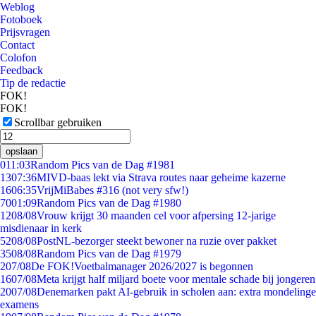
Weblog
Fotoboek
Prijsvragen
Contact
Colofon
Feedback
Tip de redactie
FOK!
FOK!
Scrollbar gebruiken
opslaan
0
11:03
Random Pics van de Dag #1981
13
07:36
MIVD-baas lekt via Strava routes naar geheime kazerne
16
06:35
VrijMiBabes #316 (not very sfw!)
70
01:09
Random Pics van de Dag #1980
12
08/08
Vrouw krijgt 30 maanden cel voor afpersing 12-jarige
misdienaar in kerk
52
08/08
PostNL-bezorger steekt bewoner na ruzie over pakket
35
08/08
Random Pics van de Dag #1979
2
07/08
De FOK!Voetbalmanager 2026/2027 is begonnen
16
07/08
Meta krijgt half miljard boete voor mentale schade bij jongeren
20
07/08
Denemarken pakt AI-gebruik in scholen aan: extra mondelinge
examens