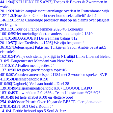
44
11:04
[INFLUENCERS #297] Toetjes & Bevers & Zwemmen in
water
20
11:02
Unieke aanpak stopt jarenlange overlast in Rotterdamse wijk
127
11:02
Hoe denkt God echt over homo-seksualiteit? deel 4
146
11:01
Jonge Cambridge professor stapt op na claims over plagiaat
en leugens
203
11:01
Tour de France femmes 2026 #5 Lollergps
100
10:59
Het oneindige 'doet-ie anders nooit'-topic # 1819
114
10:58
[DAGBOEK] De weg naar balans #12
201
10:57
[Live Eredivisie #1786] We zijn begonnen!
36
10:57
Defensiepact Pakistan, Turkije en Saudi-Arabië bevat art.5
clausule?
162
10:54
Wat je ook stemt, je krijgt in NL altijd Links Liberaal Beleid.
3
10:51
Burgemeester Mamdani van New York
115
10:51
Afvallen met injecties #4
137
10:50
Het grote goedemorgen topic #3
48
10:50
Woordensamenstelspel #1184 met 2 woorden spreken SVP
41
10:50
Dierenlepeltopic #150
8
10:50
[Dagboek] Veel aan hoofd - Deel 28
139
10:49
Meisjesnamenlepeltopic #367 LOOOOL LAPO
183
10:49
Touwtrekken 2.0 #636 - Team 1 beste team *G* *O*
40
10:49
Het hele alfabet #108 en 4letterwoord
254
10:48
Oscar Piastri: Over 10 jaar de BESTE allertijden-topic
278
10:45
[F1 SC] Get a Room #4
14
10:41
Petitie behoud npo 5 Soul & Jazz