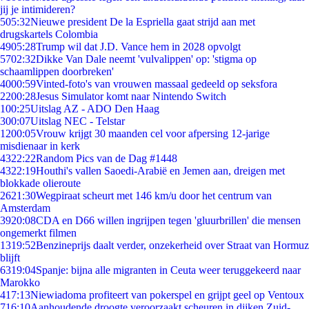
jij je intimideren?
5
05:32
Nieuwe president De la Espriella gaat strijd aan met
drugskartels Colombia
49
05:28
Trump wil dat J.D. Vance hem in 2028 opvolgt
57
02:32
Dikke Van Dale neemt 'vulvalippen' op: 'stigma op
schaamlippen doorbreken'
40
00:59
Vinted-foto's van vrouwen massaal gedeeld op seksfora
22
00:28
Jesus Simulator komt naar Nintendo Switch
1
00:25
Uitslag AZ - ADO Den Haag
3
00:07
Uitslag NEC - Telstar
12
00:05
Vrouw krijgt 30 maanden cel voor afpersing 12-jarige
misdienaar in kerk
43
22:22
Random Pics van de Dag #1448
43
22:19
Houthi's vallen Saoedi-Arabië en Jemen aan, dreigen met
blokkade olieroute
26
21:30
Wegpiraat scheurt met 146 km/u door het centrum van
Amsterdam
39
20:08
CDA en D66 willen ingrijpen tegen 'gluurbrillen' die mensen
ongemerkt filmen
13
19:52
Benzineprijs daalt verder, onzekerheid over Straat van Hormuz
blijft
63
19:04
Spanje: bijna alle migranten in Ceuta weer teruggekeerd naar
Marokko
4
17:13
Niewiadoma profiteert van pokerspel en grijpt geel op Ventoux
7
16:10
Aanhoudende droogte veroorzaakt scheuren in dijken Zuid-