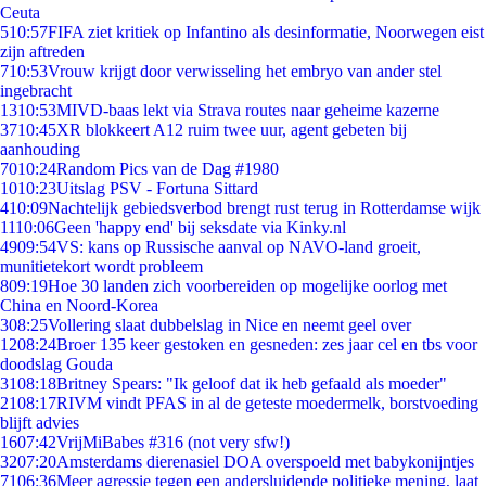
Ceuta
5
10:57
FIFA ziet kritiek op Infantino als desinformatie, Noorwegen eist
zijn aftreden
7
10:53
Vrouw krijgt door verwisseling het embryo van ander stel
ingebracht
13
10:53
MIVD-baas lekt via Strava routes naar geheime kazerne
37
10:45
XR blokkeert A12 ruim twee uur, agent gebeten bij
aanhouding
70
10:24
Random Pics van de Dag #1980
10
10:23
Uitslag PSV - Fortuna Sittard
4
10:09
Nachtelijk gebiedsverbod brengt rust terug in Rotterdamse wijk
11
10:06
Geen 'happy end' bij seksdate via Kinky.nl
49
09:54
VS: kans op Russische aanval op NAVO-land groeit,
munitietekort wordt probleem
8
09:19
Hoe 30 landen zich voorbereiden op mogelijke oorlog met
China en Noord-Korea
3
08:25
Vollering slaat dubbelslag in Nice en neemt geel over
12
08:24
Broer 135 keer gestoken en gesneden: zes jaar cel en tbs voor
doodslag Gouda
31
08:18
Britney Spears: "Ik geloof dat ik heb gefaald als moeder"
21
08:17
RIVM vindt PFAS in al de geteste moedermelk, borstvoeding
blijft advies
16
07:42
VrijMiBabes #316 (not very sfw!)
32
07:20
Amsterdams dierenasiel DOA overspoeld met babykonijntjes
71
06:36
Meer agressie tegen een andersluidende politieke mening, laat