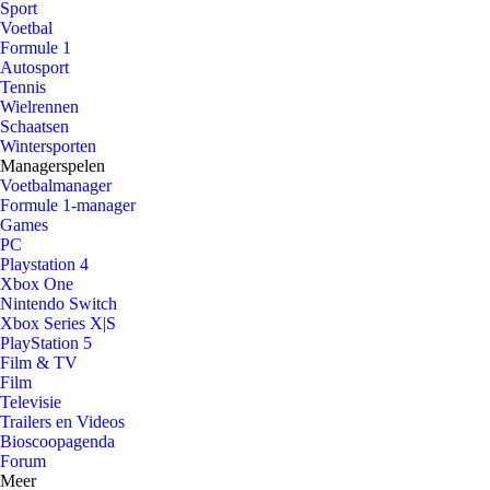
Sport
Voetbal
Formule 1
Autosport
Tennis
Wielrennen
Schaatsen
Wintersporten
Managerspelen
Voetbalmanager
Formule 1-manager
Games
PC
Playstation 4
Xbox One
Nintendo Switch
Xbox Series X|S
PlayStation 5
Film & TV
Film
Televisie
Trailers en Videos
Bioscoopagenda
Forum
Meer