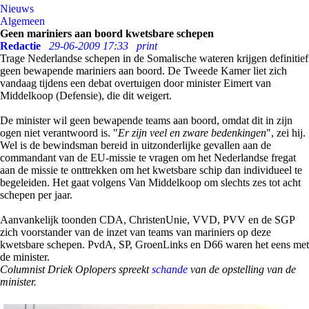
Nieuws
Algemeen
Geen mariniers aan boord kwetsbare schepen
Redactie
29-06-2009 17:33
print
Trage Nederlandse schepen in de Somalische wateren krijgen definitief
geen bewapende mariniers aan boord. De Tweede Kamer liet zich
vandaag tijdens een debat overtuigen door minister Eimert van
Middelkoop (Defensie), die dit weigert.
De minister wil geen bewapende teams aan boord, omdat dit in zijn
ogen niet verantwoord is. "
Er zijn veel en zware bedenkingen
", zei hij.
Wel is de bewindsman bereid in uitzonderlijke gevallen aan de
commandant van de EU-missie te vragen om het Nederlandse fregat
aan de missie te onttrekken om het kwetsbare schip dan individueel te
begeleiden. Het gaat volgens Van Middelkoop om slechts zes tot acht
schepen per jaar.
Aanvankelijk toonden CDA, ChristenUnie, VVD, PVV en de SGP
zich voorstander van de inzet van teams van mariniers op deze
kwetsbare schepen. PvdA, SP, GroenLinks en D66 waren het eens met
de minister.
Columnist Driek Oplopers spreekt
schande
van de opstelling van de
minister.