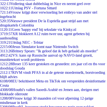
3
22:13
Vollering slaat dubbelslag in Nice en neemt geel over
10
22:11
Uitslag PSV - Fortuna Sittard
7
21:14
Vrouw krijgt door verwisseling het embryo van ander stel
ingebracht
5
20:35
Nieuwe president De la Espriella gaat strijd aan met
drugskartels Colombia
11
20:11
Geen 'happy end' bij seksdate via Kinky.nl
37
19:57
XR blokkeert A12 ruim twee uur, agent gebeten bij
aanhouding
3
19:21
Uitslag NEC - Telstar
22
15:00
Jesus Simulator komt naar Nintendo Switch
31
13:26
Britney Spears: "Ik geloof dat ik heb gefaald als moeder"
49
12:42
VS: kans op Russische aanval op NAVO-land groeit,
munitietekort wordt probleem
12
12:28
Broer 135 keer gestoken en gesneden: zes jaar cel en tbs voor
doodslag Gouda
21
12:17
RIVM vindt PFAS in al de geteste moedermelk, borstvoeding
blijft advies
61
08/08
EU bekritiseert Meta en TikTok om verspreiden desinformatie
Ceuta
43
08/08
Houthi's vallen Saoedi-Arabië en Jemen aan, dreigen met
blokkade olieroute
12
08/08
Vrouw krijgt 30 maanden cel voor afpersing 12-jarige
misdienaar in kerk
52
08/08
PostNL-bezorger steekt bewoner na ruzie over pakket