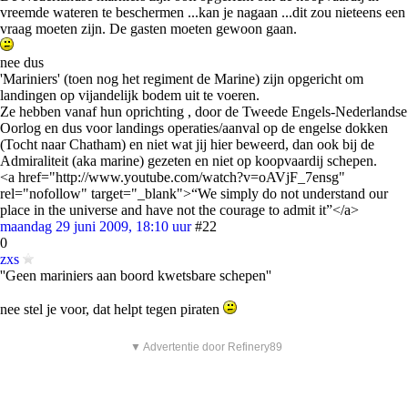
vreemde wateren te beschermen ...kan je nagaan ...dit zou nieteens een
vraag moeten zijn. De gasten moeten gewoon gaan.
nee dus
'Mariniers' (toen nog het regiment de Marine) zijn opgericht om
landingen op vijandelijk bodem uit te voeren.
Ze hebben vanaf hun oprichting , door de Tweede Engels-Nederlandse
Oorlog en dus voor landings operaties/aanval op de engelse dokken
(Tocht naar Chatham) en niet wat jij hier beweerd, dan ook bij de
Admiraliteit (aka marine) gezeten en niet op koopvaardij schepen.
<a href="http://www.youtube.com/watch?v=oAVjF_7ensg"
rel="nofollow" target="_blank">“We simply do not understand our
place in the universe and have not the courage to admit it”</a>
maandag 29 juni 2009, 18:10 uur
#22
0
zxs
''Geen mariniers aan boord kwetsbare schepen''
nee stel je voor, dat helpt tegen piraten
▼ Advertentie door Refinery89