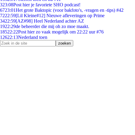
3
23:08
Post hier je favoriete SHO podcast!
67
23:01
Het grote Baktopic (voor bakfoto's, -vragen en -tips) #42
72
22:59
[Lil Kleine#12] Nieuwe afleveringen op Prime
34
22:59
[AZ#98] Heel Nederland achter AZ
19
22:29
de beheerder die mij oh zo moe maakt.
185
22:22
Post hier zo vaak mogelijk om 22:22 uur #76
126
22:13
Nederland toen