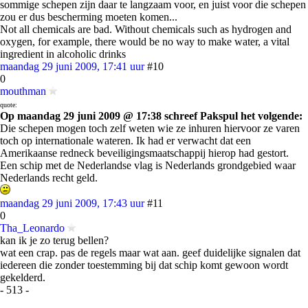
sommige schepen zijn daar te langzaam voor, en juist voor die schepen
zou er dus bescherming moeten komen...
Not all chemicals are bad. Without chemicals such as hydrogen and
oxygen, for example, there would be no way to make water, a vital
ingredient in alcoholic drinks
maandag 29 juni 2009, 17:41 uur
#10
0
mouthman
quote:
Op maandag 29 juni 2009 @ 17:38 schreef Pakspul het volgende:
Die schepen mogen toch zelf weten wie ze inhuren hiervoor ze varen
toch op internationale wateren. Ik had er verwacht dat een
Amerikaanse redneck beveiligingsmaatschappij hierop had gestort.
Een schip met de Nederlandse vlag is Nederlands grondgebied waar
Nederlands recht geld.
maandag 29 juni 2009, 17:43 uur
#11
0
Tha_Leonardo
kan ik je zo terug bellen?
wat een crap. pas de regels maar wat aan. geef duidelijke signalen dat
iedereen die zonder toestemming bij dat schip komt gewoon wordt
gekelderd.
- 513 -