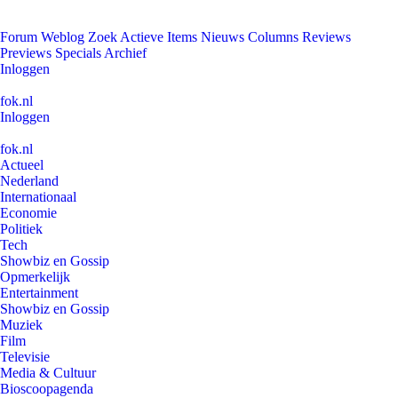
Forum
Weblog
Zoek
Actieve Items
Nieuws
Columns
Reviews
Previews
Specials
Archief
Inloggen
fok.nl
Inloggen
fok.nl
Actueel
Nederland
Internationaal
Economie
Politiek
Tech
Showbiz en Gossip
Opmerkelijk
Entertainment
Showbiz en Gossip
Muziek
Film
Televisie
Media & Cultuur
Bioscoopagenda