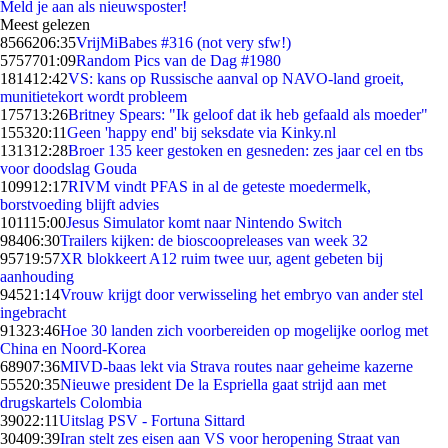
Meld je aan als nieuwsposter!
Meest gelezen
85662
06:35
VrijMiBabes #316 (not very sfw!)
57577
01:09
Random Pics van de Dag #1980
1814
12:42
VS: kans op Russische aanval op NAVO-land groeit,
munitietekort wordt probleem
1757
13:26
Britney Spears: "Ik geloof dat ik heb gefaald als moeder"
1553
20:11
Geen 'happy end' bij seksdate via Kinky.nl
1313
12:28
Broer 135 keer gestoken en gesneden: zes jaar cel en tbs
voor doodslag Gouda
1099
12:17
RIVM vindt PFAS in al de geteste moedermelk,
borstvoeding blijft advies
1011
15:00
Jesus Simulator komt naar Nintendo Switch
984
06:30
Trailers kijken: de bioscoopreleases van week 32
957
19:57
XR blokkeert A12 ruim twee uur, agent gebeten bij
aanhouding
945
21:14
Vrouw krijgt door verwisseling het embryo van ander stel
ingebracht
913
23:46
Hoe 30 landen zich voorbereiden op mogelijke oorlog met
China en Noord-Korea
689
07:36
MIVD-baas lekt via Strava routes naar geheime kazerne
555
20:35
Nieuwe president De la Espriella gaat strijd aan met
drugskartels Colombia
390
22:11
Uitslag PSV - Fortuna Sittard
304
09:39
Iran stelt zes eisen aan VS voor heropening Straat van