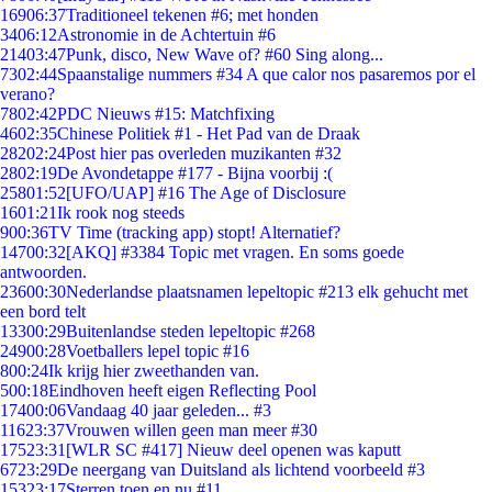
169
06:37
Traditioneel tekenen #6; met honden
34
06:12
Astronomie in de Achtertuin #6
214
03:47
Punk, disco, New Wave of? #60 Sing along...
73
02:44
Spaanstalige nummers #34 A que calor nos pasaremos por el
verano?
78
02:42
PDC Nieuws #15: Matchfixing
46
02:35
Chinese Politiek #1 - Het Pad van de Draak
282
02:24
Post hier pas overleden muzikanten #32
28
02:19
De Avondetappe #177 - Bijna voorbij :(
258
01:52
[UFO/UAP] #16 The Age of Disclosure
16
01:21
Ik rook nog steeds
9
00:36
TV Time (tracking app) stopt! Alternatief?
147
00:32
[AKQ] #3384 Topic met vragen. En soms goede
antwoorden.
236
00:30
Nederlandse plaatsnamen lepeltopic #213 elk gehucht met
een bord telt
133
00:29
Buitenlandse steden lepeltopic #268
249
00:28
Voetballers lepel topic #16
8
00:24
Ik krijg hier zweethanden van.
5
00:18
Eindhoven heeft eigen Reflecting Pool
174
00:06
Vandaag 40 jaar geleden... #3
116
23:37
Vrouwen willen geen man meer #30
175
23:31
[WLR SC #417] Nieuw deel openen was kaputt
67
23:29
De neergang van Duitsland als lichtend voorbeeld #3
153
23:17
Sterren toen en nu #11