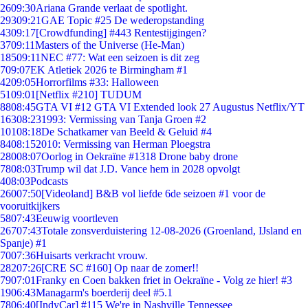
26
09:30
Ariana Grande verlaat de spotlight.
293
09:21
GAE Topic #25 De wederopstanding
43
09:17
[Crowdfunding] #443 Rentestijgingen?
37
09:11
Masters of the Universe (He-Man)
185
09:11
NEC #77: Wat een seizoen is dit zeg
7
09:07
EK Atletiek 2026 te Birmingham #1
42
09:05
Horrorfilms #33: Halloween
51
09:01
[Netflix #210] TUDUM
88
08:45
GTA VI #12 GTA VI Extended look 27 Augustus Netflix/YT
163
08:23
1993: Vermissing van Tanja Groen #2
101
08:18
De Schatkamer van Beeld & Geluid #4
84
08:15
2010: Vermissing van Herman Ploegstra
280
08:07
Oorlog in Oekraïne #1318 Drone baby drone
78
08:03
Trump wil dat J.D. Vance hem in 2028 opvolgt
4
08:03
Podcasts
260
07:50
[Videoland] B&B vol liefde 6de seizoen #1 voor de
vooruitkijkers
58
07:43
Eeuwig voortleven
267
07:43
Totale zonsverduistering 12-08-2026 (Groenland, IJsland en
Spanje) #1
70
07:36
Huisarts verkracht vrouw.
282
07:26
[CRE SC #160] Op naar de zomer!!
79
07:01
Franky en Coen bakken friet in Oekraïne - Volg ze hier! #3
19
06:43
Managarm's boerderij deel #5.1
78
06:40
[IndyCar] #115 We're in Nashville Tennessee