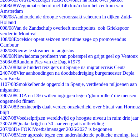
26
08/08
Wegpiraat scheurt met 146 km/u door het centrum van
Amsterdam
7
08/08
Aanhoudende droogte veroorzaakt scheuren in dijken Zuid-
Holland
0
08/08
Van de Zandschulp overleeft matchpoints, ook Griekspoor
verder in Montreal
1
08/08
Excelsior opent seizoen met ruime zege op promovendus
Cambuur
2
08/08
Nieuw te streamen in augustus
4
08/08
Niewiadoma profiteert van pokerspel en grijpt geel op Ventoux
35
08/08
Random Pics van de Dag #1979
27
07/08
Italië hindert reizigers uit Spanje na migratiecrisis Ceuta
24
07/08
Vier aanhoudingen na doodsbedreiging burgemeester Depla
van Breda
11
07/08
Smokkelbende opgerold in Spanje, verdienden miljoenen aan
migranten
39
07/08
CDA en D66 willen ingrijpen tegen 'gluurbrillen' die mensen
ongemerkt filmen
13
07/08
Benzineprijs daalt verder, onzekerheid over Straat van Hormuz
blijft
42
07/08
Voedselprijzen wereldwijd op hoogste niveau in ruim drie jaar
23
07/08
Quake krijgt na 30 jaar een gratis uitbreiding
2
07/08
De FOK!Voetbalmanager 2026/2027 is begonnen
71
07/08
Meer agressie tegen een andersluidende politieke mening, laat