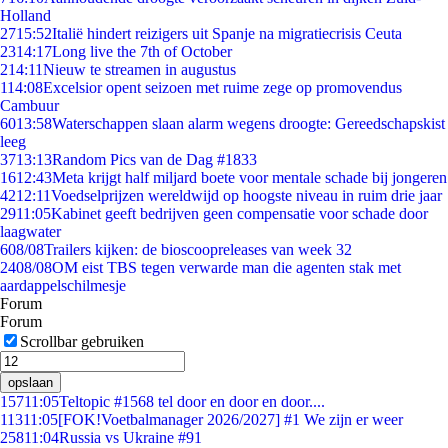
Holland
27
15:52
Italië hindert reizigers uit Spanje na migratiecrisis Ceuta
23
14:17
Long live the 7th of October
2
14:11
Nieuw te streamen in augustus
1
14:08
Excelsior opent seizoen met ruime zege op promovendus
Cambuur
60
13:58
Waterschappen slaan alarm wegens droogte: Gereedschapskist
leeg
37
13:13
Random Pics van de Dag #1833
16
12:43
Meta krijgt half miljard boete voor mentale schade bij jongeren
42
12:11
Voedselprijzen wereldwijd op hoogste niveau in ruim drie jaar
29
11:05
Kabinet geeft bedrijven geen compensatie voor schade door
laagwater
6
08/08
Trailers kijken: de bioscoopreleases van week 32
24
08/08
OM eist TBS tegen verwarde man die agenten stak met
aardappelschilmesje
Forum
Forum
Scrollbar gebruiken
opslaan
157
11:05
Teltopic #1568 tel door en door en door....
113
11:05
[FOK!Voetbalmanager 2026/2027] #1 We zijn er weer
258
11:04
Russia vs Ukraine #91