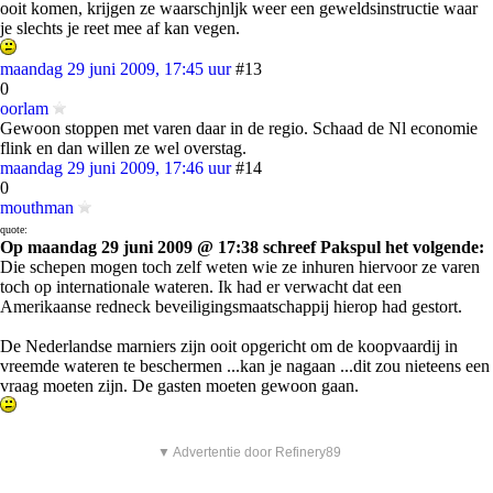
ooit komen, krijgen ze waarschjnljk weer een geweldsinstructie waar
je slechts je reet mee af kan vegen.
maandag 29 juni 2009, 17:45 uur
#13
0
oorlam
Gewoon stoppen met varen daar in de regio. Schaad de Nl economie
flink en dan willen ze wel overstag.
maandag 29 juni 2009, 17:46 uur
#14
0
mouthman
quote:
Op maandag 29 juni 2009 @ 17:38 schreef Pakspul het volgende:
Die schepen mogen toch zelf weten wie ze inhuren hiervoor ze varen
toch op internationale wateren. Ik had er verwacht dat een
Amerikaanse redneck beveiligingsmaatschappij hierop had gestort.
De Nederlandse marniers zijn ooit opgericht om de koopvaardij in
vreemde wateren te beschermen ...kan je nagaan ...dit zou nieteens een
vraag moeten zijn. De gasten moeten gewoon gaan.
▼ Advertentie door Refinery89