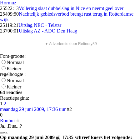
Hormuz
255
22:13
Vollering slaat dubbelslag in Nice en neemt geel over
254
09:50
Nachtelijk gebiedsverbod brengt rust terug in Rotterdamse
wijk
251
19:21
Uitslag NEC - Telstar
237
00:01
Uitslag AZ - ADO Den Haag
▼ Advertentie door Refinery89
Font-grootte:
Normaal
Kleiner
regelhoogte :
Normaal
Kleiner
64 reacties
Reactiepagina:
1
2
maandag 29 juni 2009, 17:36 uur
#2
0
Ronhui
Ja...Dus...?
quote:
Op maandag 29 juni 2009 @ 17:35 schreef koers het volgende: