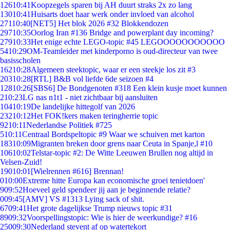
126
10:41
Koopzegels sparen bij AH duurt straks 2x zo lang
130
10:41
Huisarts doet haar werk onder invloed van alcohol
271
10:40
[NET5] Het blok 2026 #32 Blokkendozen
297
10:35
Oorlog Iran #136 Bridge and powerplant day incoming?
279
10:33
Het enige echte LEGO-topic #45 LEGOOOOOOOOOOO
54
10:29
OM-Teamleider met kinderporno is oud-directeur van twee
basisscholen
162
10:28
Algemeen steektopic, waar er een steekje los zit #3
203
10:28
[RTL] B&B vol liefde 6de seizoen #4
128
10:26
[SBS6] De Bondgenoten #318 Een klein kusje moet kunnen
2
10:23
LG nas n1t1 - niet zichtbaar bij aansluiten
104
10:19
De landelijke hittegolf van 2026
232
10:12
Het FOK!kers maken teringherrie topic
92
10:11
Nederlandse Politiek #725
5
10:11
Centraal Bordspeltopic #9 Waar we schuiven met karton
183
10:09
Migranten breken door grens naar Ceuta in Spanje,l #10
106
10:02
Telstar-topic #2: De Witte Leeuwen Brullen nog altijd in
Velsen-Zuid!
190
10:01
[Wielrennen #616] Brennan!
0
10:00
Extreme hitte Europa kan economische groei tenietdoen'
9
09:52
Hoeveel geld spendeer jij aan je beginnende relatie?
0
09:45
[AMV] VS #1313 Lying sack of shit.
67
09:41
Het grote dagelijkse Trump nieuws topic #31
89
09:32
Voorspellingstopic: Wie is hier de weerkundige? #16
250
09:30
Nederland stevent af op watertekort