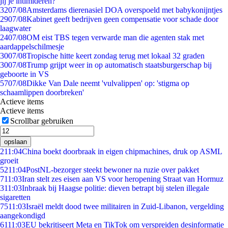
jij je intimideren?
32
07/08
Amsterdams dierenasiel DOA overspoeld met babykonijntjes
29
07/08
Kabinet geeft bedrijven geen compensatie voor schade door
laagwater
24
07/08
OM eist TBS tegen verwarde man die agenten stak met
aardappelschilmesje
30
07/08
Tropische hitte keert zondag terug met lokaal 32 graden
30
07/08
Trump grijpt weer in op automatisch staatsburgerschap bij
geboorte in VS
57
07/08
Dikke Van Dale neemt 'vulvalippen' op: 'stigma op
schaamlippen doorbreken'
Actieve items
Actieve items
Scrollbar gebruiken
opslaan
2
11:04
China boekt doorbraak in eigen chipmachines, druk op ASML
groeit
52
11:04
PostNL-bezorger steekt bewoner na ruzie over pakket
7
11:03
Iran stelt zes eisen aan VS voor heropening Straat van Hormuz
3
11:03
Inbraak bij Haagse politie: dieven betrapt bij stelen illegale
sigaretten
75
11:03
Israël meldt dood twee militairen in Zuid-Libanon, vergelding
aangekondigd
61
11:03
EU bekritiseert Meta en TikTok om verspreiden desinformatie