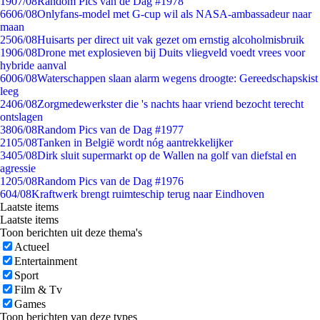
19
07/08
Random Pics van de Dag #1978
66
06/08
Onlyfans-model met G-cup wil als NASA-ambassadeur naar
maan
25
06/08
Huisarts per direct uit vak gezet om ernstig alcoholmisbruik
19
06/08
Drone met explosieven bij Duits vliegveld voedt vrees voor
hybride aanval
60
06/08
Waterschappen slaan alarm wegens droogte: Gereedschapskist
leeg
24
06/08
Zorgmedewerkster die 's nachts haar vriend bezocht terecht
ontslagen
38
06/08
Random Pics van de Dag #1977
21
05/08
Tanken in België wordt nóg aantrekkelijker
34
05/08
Dirk sluit supermarkt op de Wallen na golf van diefstal en
agressie
12
05/08
Random Pics van de Dag #1976
6
04/08
Kraftwerk brengt ruimteschip terug naar Eindhoven
Laatste items
Laatste items
Toon berichten uit deze thema's
Actueel
Entertainment
Sport
Film & Tv
Games
Toon berichten van deze types