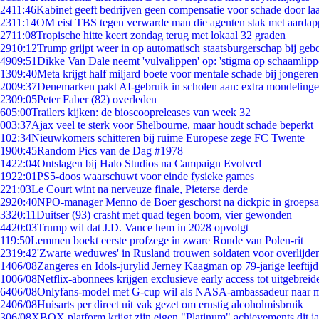
24
11:46
Kabinet geeft bedrijven geen compensatie voor schade door la
23
11:14
OM eist TBS tegen verwarde man die agenten stak met aardap
27
11:08
Tropische hitte keert zondag terug met lokaal 32 graden
29
10:12
Trump grijpt weer in op automatisch staatsburgerschap bij geb
49
09:51
Dikke Van Dale neemt 'vulvalippen' op: 'stigma op schaamlip
13
09:40
Meta krijgt half miljard boete voor mentale schade bij jongeren
20
09:37
Denemarken pakt AI-gebruik in scholen aan: extra mondeling
23
09:05
Peter Faber (82) overleden
6
05:00
Trailers kijken: de bioscoopreleases van week 32
0
03:37
Ajax veel te sterk voor Shelbourne, maar houdt schade beperkt
1
02:34
Nieuwkomers schitteren bij ruime Europese zege FC Twente
19
00:45
Random Pics van de Dag #1978
14
22:04
Ontslagen bij Halo Studios na Campaign Evolved
19
22:01
PS5-doos waarschuwt voor einde fysieke games
2
21:03
Le Court wint na nerveuze finale, Pieterse derde
29
20:40
NPO-manager Menno de Boer geschorst na dickpic in groeps
33
20:11
Duitser (93) crasht met quad tegen boom, vier gewonden
44
20:03
Trump wil dat J.D. Vance hem in 2028 opvolgt
1
19:50
Lemmen boekt eerste profzege in zware Ronde van Polen-rit
23
19:42
'Zwarte weduwes' in Rusland trouwen soldaten voor overlijden
14
06/08
Zangeres en Idols-jurylid Jerney Kaagman op 79-jarige leeftij
10
06/08
Netflix-abonnees krijgen exclusieve early access tot uitgebreid
64
06/08
Onlyfans-model met G-cup wil als NASA-ambassadeur naar 
24
06/08
Huisarts per direct uit vak gezet om ernstig alcoholmisbruik
3
06/08
XBOX platform krijgt zijn eigen "Platinum" achievements dit ja