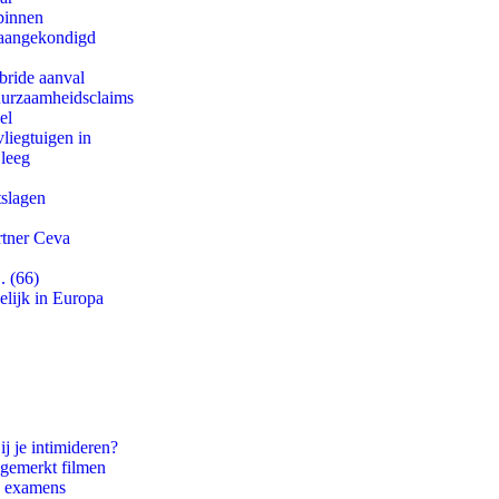
binnen
g aangekondigd
bride aanval
duurzaamheidsclaims
el
iegtuigen in
 leeg
tslagen
rtner Ceva
. (66)
lijk in Europa
ij je intimideren?
ngemerkt filmen
e examens