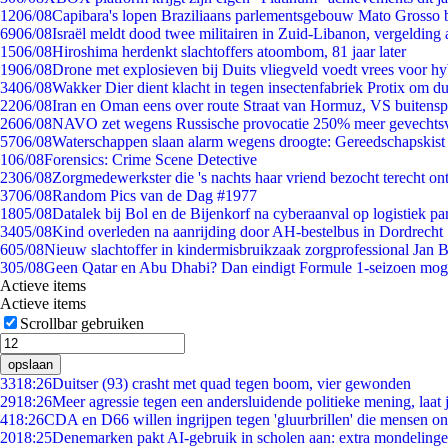
12
06/08
Capibara's lopen Braziliaans parlementsgebouw Mato Grosso 
69
06/08
Israël meldt dood twee militairen in Zuid-Libanon, vergeldin
15
06/08
Hiroshima herdenkt slachtoffers atoombom, 81 jaar later
19
06/08
Drone met explosieven bij Duits vliegveld voedt vrees voor hy
34
06/08
Wakker Dier dient klacht in tegen insectenfabriek Protix om 
22
06/08
Iran en Oman eens over route Straat van Hormuz, VS buitensp
26
06/08
NAVO zet wegens Russische provocatie 250% meer gevechtsvl
57
06/08
Waterschappen slaan alarm wegens droogte: Gereedschapskist
1
06/08
Forensics: Crime Scene Detective
23
06/08
Zorgmedewerkster die 's nachts haar vriend bezocht terecht on
37
06/08
Random Pics van de Dag #1977
18
05/08
Datalek bij Bol en de Bijenkorf na cyberaanval op logistiek pa
34
05/08
Kind overleden na aanrijding door AH-bestelbus in Dordrecht
6
05/08
Nieuw slachtoffer in kindermisbruikzaak zorgprofessional Jan B
3
05/08
Geen Qatar en Abu Dhabi? Dan eindigt Formule 1-seizoen moge
Actieve items
Actieve items
Scrollbar gebruiken
opslaan
33
18:26
Duitser (93) crasht met quad tegen boom, vier gewonden
29
18:26
Meer agressie tegen een andersluidende politieke mening, laat j
4
18:26
CDA en D66 willen ingrijpen tegen 'gluurbrillen' die mensen o
20
18:25
Denemarken pakt AI-gebruik in scholen aan: extra mondeling