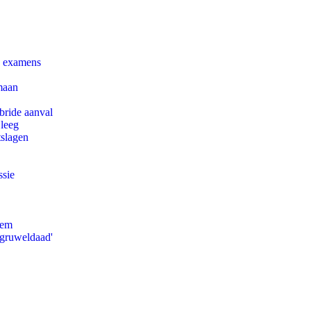
e examens
maan
bride aanval
 leeg
tslagen
ssie
eem
'gruweldaad'