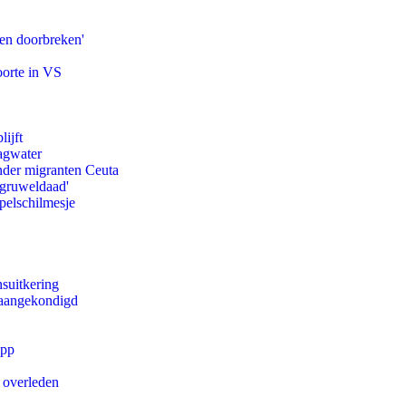
pen doorbreken'
oorte in VS
ijft
agwater
onder migranten Ceuta
'gruweldaad'
pelschilmesje
suitkering
g aangekondigd
app
d overleden