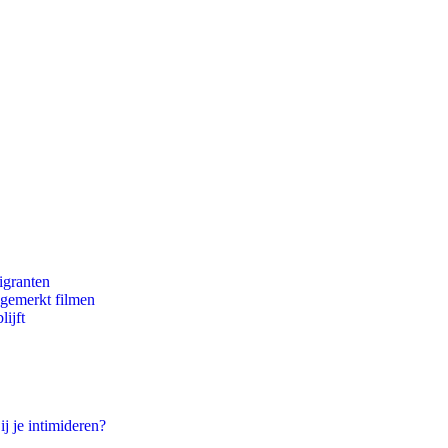
igranten
ngemerkt filmen
ijft
ij je intimideren?