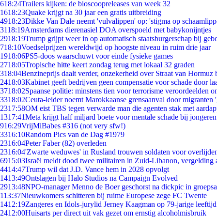
6
18:24
Trailers kijken: de bioscoopreleases van week 32
16
18:23
Quake krijgt na 30 jaar een gratis uitbreiding
49
18:23
Dikke Van Dale neemt 'vulvalippen' op: 'stigma op schaamlip
31
18:19
Amsterdams dierenasiel DOA overspoeld met babykonijntjes
29
18:19
Trump grijpt weer in op automatisch staatsburgerschap bij geb
7
18:10
Voedselprijzen wereldwijd op hoogste niveau in ruim drie jaar
19
18:06
PS5-doos waarschuwt voor einde fysieke games
27
18:05
Tropische hitte keert zondag terug met lokaal 32 graden
3
18:04
Benzineprijs daalt verder, onzekerheid over Straat van Hormuz bl
24
18:03
Kabinet geeft bedrijven geen compensatie voor schade door la
37
18:02
Spaanse politie: minstens tien voor terrorisme veroordeelden 
33
18:02
Ceuta-leider noemt Marokkaanse grensaanval door migranten 
23
17:58
OM eist TBS tegen verwarde man die agenten stak met aardap
13
17:41
Meta krijgt half miljard boete voor mentale schade bij jongeren
9
16:29
VrijMiBabes #316 (not very sfw!)
33
16:10
Random Pics van de Dag #1979
23
16:04
Peter Faber (82) overleden
23
16:04
'Zwarte weduwes' in Rusland trouwen soldaten voor overlijden
69
15:03
Israël meldt dood twee militairen in Zuid-Libanon, vergeldin
44
14:47
Trump wil dat J.D. Vance hem in 2028 opvolgt
14
13:49
Ontslagen bij Halo Studios na Campaign Evolved
29
13:48
NPO-manager Menno de Boer geschorst na dickpic in groeps
1
13:37
Nieuwkomers schitteren bij ruime Europese zege FC Twente
14
12:19
Zangeres en Idols-jurylid Jerney Kaagman op 79-jarige leeftij
24
12:00
Huisarts per direct uit vak gezet om ernstig alcoholmisbruik