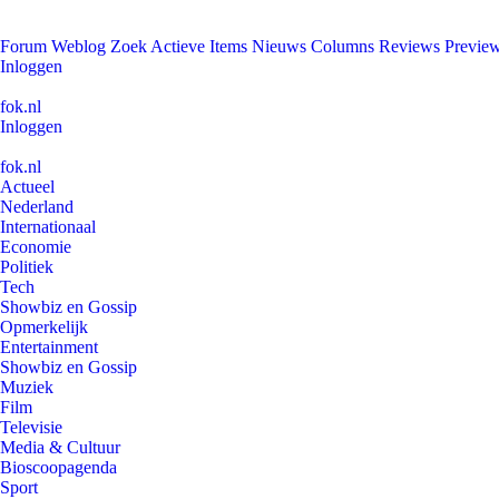
Forum
Weblog
Zoek
Actieve Items
Nieuws
Columns
Reviews
Previe
Inloggen
fok.nl
Inloggen
fok.nl
Actueel
Nederland
Internationaal
Economie
Politiek
Tech
Showbiz en Gossip
Opmerkelijk
Entertainment
Showbiz en Gossip
Muziek
Film
Televisie
Media & Cultuur
Bioscoopagenda
Sport