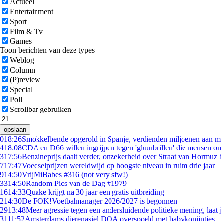
Actueel
Entertainment
Sport
Film & Tv
Games
Toon berichten van deze types
Weblog
Column
(P)review
Special
Poll
Scrollbar gebruiken
opslaan
0
18:26
Smokkelbende opgerold in Spanje, verdienden miljoenen aan m
4
18:08
CDA en D66 willen ingrijpen tegen 'gluurbrillen' die mensen o
3
17:56
Benzineprijs daalt verder, onzekerheid over Straat van Hormuz bl
7
17:47
Voedselprijzen wereldwijd op hoogste niveau in ruim drie jaar
9
14:50
VrijMiBabes #316 (not very sfw!)
33
14:50
Random Pics van de Dag #1979
16
14:33
Quake krijgt na 30 jaar een gratis uitbreiding
2
14:30
De FOK!Voetbalmanager 2026/2027 is begonnen
29
13:48
Meer agressie tegen een andersluidende politieke mening, laat j
31
11:52
Amsterdams dierenasiel DOA overspoeld met babykonijntjes