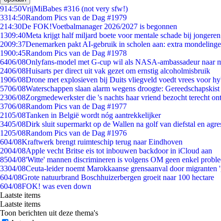
9
14:50
VrijMiBabes #316 (not very sfw!)
33
14:50
Random Pics van de Dag #1979
2
14:30
De FOK!Voetbalmanager 2026/2027 is begonnen
13
09:40
Meta krijgt half miljard boete voor mentale schade bij jongeren
20
09:37
Denemarken pakt AI-gebruik in scholen aan: extra mondeling
19
00:45
Random Pics van de Dag #1978
64
06/08
Onlyfans-model met G-cup wil als NASA-ambassadeur naar 
24
06/08
Huisarts per direct uit vak gezet om ernstig alcoholmisbruik
19
06/08
Drone met explosieven bij Duits vliegveld voedt vrees voor hy
57
06/08
Waterschappen slaan alarm wegens droogte: Gereedschapskist
23
06/08
Zorgmedewerkster die 's nachts haar vriend bezocht terecht on
37
06/08
Random Pics van de Dag #1977
21
05/08
Tanken in België wordt nóg aantrekkelijker
34
05/08
Dirk sluit supermarkt op de Wallen na golf van diefstal en agre
12
05/08
Random Pics van de Dag #1976
6
04/08
Kraftwerk brengt ruimteschip terug naar Eindhoven
20
04/08
Apple vecht Britse eis tot inbouwen backdoor in iCloud aan
85
04/08
'Witte' mannen discrimineren is volgens OM geen enkel probl
33
04/08
Ceuta-leider noemt Marokkaanse grensaanval door migranten 
6
04/08
Grote natuurbrand Boschhuizerbergen groeit naar 100 hectare
6
04/08
FOK! was even down
Laatste items
Laatste items
Toon berichten uit deze thema's