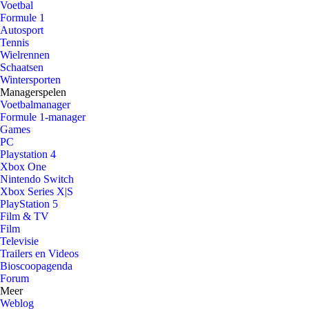
Voetbal
Formule 1
Autosport
Tennis
Wielrennen
Schaatsen
Wintersporten
Managerspelen
Voetbalmanager
Formule 1-manager
Games
PC
Playstation 4
Xbox One
Nintendo Switch
Xbox Series X|S
PlayStation 5
Film & TV
Film
Televisie
Trailers en Videos
Bioscoopagenda
Forum
Meer
Weblog