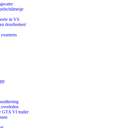
agwater
pelschilmesje
oorte in VS
pen doorbreken'
e examens
app
suitkering
d overleden
e GTA VI trailer
maan
ar