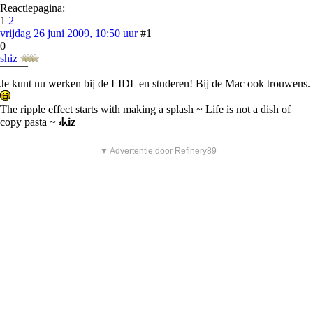
Reactiepagina:
1
2
vrijdag 26 juni 2009, 10:50 uur
#1
0
shiz
¯¯¯¯¯
Je kunt nu werken bij de LIDL en studeren! Bij de Mac ook trouwens.
The ripple effect starts with making a splash ~ Life is not a dish of
copy pasta ~
⳽ᖾiz
▼ Advertentie door Refinery89