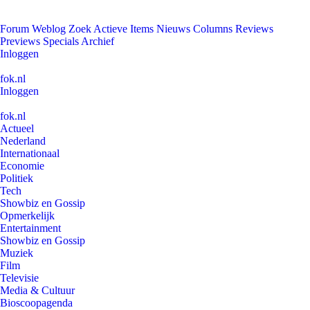
Forum
Weblog
Zoek
Actieve Items
Nieuws
Columns
Reviews
Previews
Specials
Archief
Inloggen
fok.nl
Inloggen
fok.nl
Actueel
Nederland
Internationaal
Economie
Politiek
Tech
Showbiz en Gossip
Opmerkelijk
Entertainment
Showbiz en Gossip
Muziek
Film
Televisie
Media & Cultuur
Bioscoopagenda