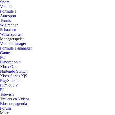
Sport
Voetbal
Formule 1
Autosport
Tennis
Wielrennen
Schaatsen
Wintersporten
Managerspelen
Voetbalmanager
Formule 1-manager
Games
PC
Playstation 4
Xbox One
Nintendo Switch
Xbox Series X|S
PlayStation 5
Film & TV
Film
Televisie
Trailers en Videos
Bioscoopagenda
Forum
Meer