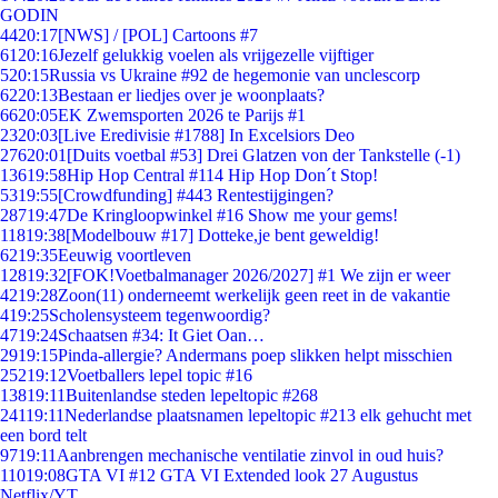
GODIN
44
20:17
[NWS] / [POL] Cartoons #7
61
20:16
Jezelf gelukkig voelen als vrijgezelle vijftiger
5
20:15
Russia vs Ukraine #92 de hegemonie van unclescorp
62
20:13
Bestaan er liedjes over je woonplaats?
66
20:05
EK Zwemsporten 2026 te Parijs #1
23
20:03
[Live Eredivisie #1788] In Excelsiors Deo
276
20:01
[Duits voetbal #53] Drei Glatzen von der Tankstelle (-1)
136
19:58
Hip Hop Central #114 Hip Hop Don´t Stop!
53
19:55
[Crowdfunding] #443 Rentestijgingen?
287
19:47
De Kringloopwinkel #16 Show me your gems!
118
19:38
[Modelbouw #17] Dotteke,je bent geweldig!
62
19:35
Eeuwig voortleven
128
19:32
[FOK!Voetbalmanager 2026/2027] #1 We zijn er weer
42
19:28
Zoon(11) onderneemt werkelijk geen reet in de vakantie
4
19:25
Scholensysteem tegenwoordig?
47
19:24
Schaatsen #34: It Giet Oan…
29
19:15
Pinda-allergie? Andermans poep slikken helpt misschien
252
19:12
Voetballers lepel topic #16
138
19:11
Buitenlandse steden lepeltopic #268
241
19:11
Nederlandse plaatsnamen lepeltopic #213 elk gehucht met
een bord telt
97
19:11
Aanbrengen mechanische ventilatie zinvol in oud huis?
110
19:08
GTA VI #12 GTA VI Extended look 27 Augustus
Netflix/YT