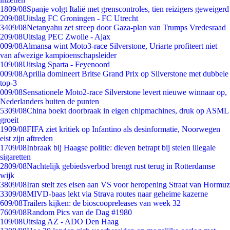
18
09/08
Spanje volgt Italië met grenscontroles, tien reizigers geweigerd
2
09/08
Uitslag FC Groningen - FC Utrecht
34
09/08
Netanyahu zet streep door Gaza-plan van Trumps Vredesraad
2
09/08
Uitslag PEC Zwolle - Ajax
0
09/08
Almansa wint Moto3-race Silverstone, Uriarte profiteert niet
van afwezige kampioenschapsleider
1
09/08
Uitslag Sparta - Feyenoord
0
09/08
Aprilia domineert Britse Grand Prix op Silverstone met dubbele
top-3
0
09/08
Sensationele Moto2-race Silverstone levert nieuwe winnaar op,
Nederlanders buiten de punten
53
09/08
China boekt doorbraak in eigen chipmachines, druk op ASML
groeit
19
09/08
FIFA ziet kritiek op Infantino als desinformatie, Noorwegen
eist zijn aftreden
17
09/08
Inbraak bij Haagse politie: dieven betrapt bij stelen illegale
sigaretten
28
09/08
Nachtelijk gebiedsverbod brengt rust terug in Rotterdamse
wijk
38
09/08
Iran stelt zes eisen aan VS voor heropening Straat van Hormuz
33
09/08
MIVD-baas lekt via Strava routes naar geheime kazerne
6
09/08
Trailers kijken: de bioscoopreleases van week 32
76
09/08
Random Pics van de Dag #1980
1
09/08
Uitslag AZ - ADO Den Haag