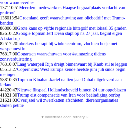
voor waardeverlies
1371
10:51
Meerdere medewerkers Haagse begraafplaats verdacht van
grafroof
1360
13:54
Groenland geeft waarschuwing aan oliebedrijf met Trump-
banden
868
06:30
Grote kans op vijfde regionale hittegolf met lokaal 35 graden
826
10:22
Google-topman Jeff Dean stapt op na 27 jaar, begint eigen
AI-start-up
825
17:20
Inbrekers betrapt bij winkelcentrum, vluchten bosje met
wespennest in
768
17:00
Oogartsen waarschuwen voor #sungazing tijdens
zonsverduistering
763
10:07
Laag waterpeil Rijn dreigt binnenvaart bij Kaub stil te leggen
655
13:27
Copernicus: West-Europa kende heetste juni-juli sinds begin
metingen
588
10:35
Topman Kinahan-kartel na tien jaar Dubai uitgeleverd aan
Ierland
442
20:47
Nieuwe flitspaal Hollandscheveld binnen 24 uur opgeblazen
418
21:30
Trump eist compensatie van Iran voor beëindiging oorlog
316
21:03
Overijssel wil zwerfkatten afschieten, dierenorganisaties
starten petitie
▼ Advertentie door Refinery89