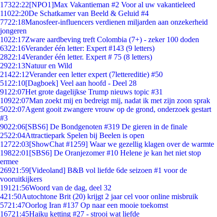
173
22:22
[NPO1]Max Vakantieman #2 Voor al uw vakantieleed
110
22:20
De Schatkamer van Beeld & Geluid #4
77
22:18
Manosfeer-influencers verdienen miljarden aan onzekerheid
jongeren
10
22:17
Zware aardbeving treft Colombia (7+) - zeker 100 doden
63
22:16
Verander één letter: Expert #143 (9 letters)
28
22:14
Verander één letter. Expert # 75 (8 letters)
29
22:13
Natuur en Wild
214
22:12
Verander een letter expert (7lettereditie) #50
51
22:10
[Dagboek] Veel aan hoofd - Deel 28
91
22:07
Het grote dagelijkse Trump nieuws topic #31
109
22:07
Man zoekt mij en bedreigt mij, nadat ik met zijn zoon sprak
50
22:07
Agent gooit zwangere vrouw op de grond, onderzoek gestart
#3
90
22:06
[SBS6] De Bondgenoten #319 De gieren in de finale
25
22:04
Attractiepark Spelen bij Beelen is open
127
22:03
[ShowChat #1259] Waar we gezellig klagen over de warmte
198
22:01
[SBS6] De Oranjezomer #10 Helene je kan het niet stop
ermee
269
21:59
[Videoland] B&B vol liefde 6de seizoen #1 voor de
vooruitkijkers
191
21:56
Woord van de dag, deel 32
4
21:50
Autochtone Brit (20) krijgt 2 jaar cel voor online misbruik
57
21:47
Oorlog Iran #137 Op naar een mooie toekomst
167
21:45
Haiku ketting #27 - strooi wat liefde