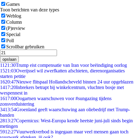
Games
Toon berichten van deze types
Weblog
Column
(P)review
Special
Poll
Scrollbar gebruiken
opslaan
11
21:30
Trump eist compensatie van Iran voor beëindiging oorlog
15
21:03
Overijssel wil zwerfkatten afschieten, dierenorganisaties
starten petitie
16
20:47
Nieuwe flitspaal Hollandscheveld binnen 24 uur opgeblazen
14
17:20
Inbrekers betrapt bij winkelcentrum, vluchten bosje met
wespennest in
16
17:00
Oogartsen waarschuwen voor #sungazing tijdens
zonsverduistering
34
13:54
Groenland geeft waarschuwing aan oliebedrijf met Trump-
banden
28
13:27
Copernicus: West-Europa kende heetste juni-juli sinds begin
metingen
59
12:27
Vuurwerkverbod is ingegaan maar veel mensen gaan toch
vuurwerk afsteken, jij ook?