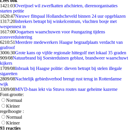
Lees ook
14
21:03
Overijssel wil zwerfkatten afschieten, dierenorganisaties
starten petitie
16
20:47
Nieuwe flitspaal Hollandscheveld binnen 24 uur opgeblazen
13
17:20
Inbrekers betrapt bij winkelcentrum, vluchten bosje met
wespennest in
16
17:00
Oogartsen waarschuwen voor #sungazing tijdens
zonsverduistering
62
10:51
Meerdere medewerkers Haagse begraafplaats verdacht van
grafroof
30
06:30
Grote kans op vijfde regionale hittegolf met lokaal 35 graden
9
09/08
Natuurbrand bij Soesterduinen geblust, brandweer waarschuwt
kijkers
17
09/08
Inbraak bij Haagse politie: dieven betrapt bij stelen illegale
sigaretten
28
09/08
Nachtelijk gebiedsverbod brengt rust terug in Rotterdamse
wijk
33
09/08
MIVD-baas lekt via Strava routes naar geheime kazerne
Font-grootte:
Normaal
Kleiner
regelhoogte :
Normaal
Kleiner
93 reacties