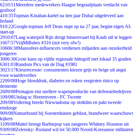
62
10:51
Meerdere medewerkers Haagse begraafplaats verdacht van
grafroof
4
10:35
Topman Kinahan-kartel na tien jaar Dubai uitgeleverd aan
Ierland
9
10:22
Google-topman Jeff Dean stapt op na 27 jaar, begint eigen AI-
start-up
29
10:07
Laag waterpeil Rijn dreigt binnenvaart bij Kaub stil te leggen
16
07:57
VrijMiBabes #316 (not very sfw!)
106
06:38
Manosfeer-influencers verdienen miljarden aan onzekerheid
jongeren
30
06:30
Grote kans op vijfde regionale hittegolf met lokaal 35 graden
63
01:03
Random Pics van de Dag #1981
30
23:17
Kleurrecessie: consumenten kiezen grijs en beige uit angst
voor waardeverlies
22
09/08
Hoge bloeddruk, diabetes en roken vergroten risico op
dementie
26
09/08
Pentagon eist snellere wapenproductie van defensiebedrijven
1
09/08
Uitslag sc Heerenveen - FC Twente
2
09/08
Vollering breekt Niewiadoma op slotklim en pakt tweede
eindzege
9
09/08
Natuurbrand bij Soesterduinen geblust, brandweer waarschuwt
kijkers
11
09/08
Mattel brengt Barbiepop van zangeres Whitney Houston uit
93
09/08
Zelensky: Rusland wil tot 50.000 Noord-Koreaanse militairen
inzetten