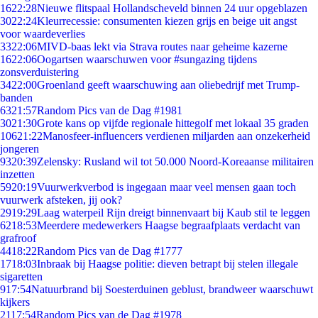
16
22:28
Nieuwe flitspaal Hollandscheveld binnen 24 uur opgeblazen
30
22:24
Kleurrecessie: consumenten kiezen grijs en beige uit angst
voor waardeverlies
33
22:06
MIVD-baas lekt via Strava routes naar geheime kazerne
16
22:06
Oogartsen waarschuwen voor #sungazing tijdens
zonsverduistering
34
22:00
Groenland geeft waarschuwing aan oliebedrijf met Trump-
banden
63
21:57
Random Pics van de Dag #1981
30
21:30
Grote kans op vijfde regionale hittegolf met lokaal 35 graden
106
21:22
Manosfeer-influencers verdienen miljarden aan onzekerheid
jongeren
93
20:39
Zelensky: Rusland wil tot 50.000 Noord-Koreaanse militairen
inzetten
59
20:19
Vuurwerkverbod is ingegaan maar veel mensen gaan toch
vuurwerk afsteken, jij ook?
29
19:29
Laag waterpeil Rijn dreigt binnenvaart bij Kaub stil te leggen
62
18:53
Meerdere medewerkers Haagse begraafplaats verdacht van
grafroof
44
18:22
Random Pics van de Dag #1777
17
18:03
Inbraak bij Haagse politie: dieven betrapt bij stelen illegale
sigaretten
9
17:54
Natuurbrand bij Soesterduinen geblust, brandweer waarschuwt
kijkers
21
17:54
Random Pics van de Dag #1978