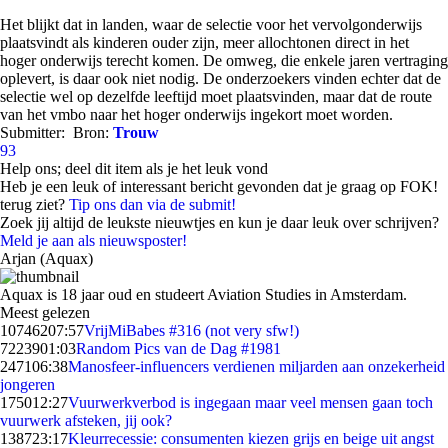
Het blijkt dat in landen, waar de selectie voor het vervolgonderwijs
plaatsvindt als kinderen ouder zijn, meer allochtonen direct in het
hoger onderwijs terecht komen. De omweg, die enkele jaren vertraging
oplevert, is daar ook niet nodig. De onderzoekers vinden echter dat de
selectie wel op dezelfde leeftijd moet plaatsvinden, maar dat de route
van het vmbo naar het hoger onderwijs ingekort moet worden.
Submitter:
Bron:
Trouw
93
Help ons; deel dit item als je het leuk vond
Heb je een leuk of interessant bericht gevonden dat je graag op FOK!
terug ziet?
Tip ons dan via de submit!
Zoek jij altijd de leukste nieuwtjes en kun je daar leuk over schrijven?
Meld je aan als nieuwsposter!
Arjan (Aquax)
Aquax is 18 jaar oud en studeert Aviation Studies in Amsterdam.
Meest gelezen
107462
07:57
VrijMiBabes #316 (not very sfw!)
72239
01:03
Random Pics van de Dag #1981
2471
06:38
Manosfeer-influencers verdienen miljarden aan onzekerheid
jongeren
1750
12:27
Vuurwerkverbod is ingegaan maar veel mensen gaan toch
vuurwerk afsteken, jij ook?
1387
23:17
Kleurrecessie: consumenten kiezen grijs en beige uit angst