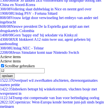
13
08/08
Hoe 30 landen zich voorbereiden op mogelijke oorlog met
China en Noord-Korea
3
08/08
Vollering slaat dubbelslag in Nice en neemt geel over
19
08/08
Uitslag PSV - Fortuna Sittard
8
08/08
Vrouw krijgt door verwisseling het embryo van ander stel
ingebracht
6
08/08
Nieuwe president De la Espriella gaat strijd aan met
drugskartels Colombia
14
08/08
Geen 'happy end' bij seksdate via Kinky.nl
43
08/08
XR blokkeert A12 ruim twee uur, agent gebeten bij
aanhouding
3
08/08
Uitslag NEC - Telstar
22
08/08
Jesus Simulator komt naar Nintendo Switch
Actieve items
Actieve items
Scrollbar gebruiken
opslaan
15
22:37
Overijssel wil zwerfkatten afschieten, dierenorganisaties
starten petitie
14
22:35
Inbrekers betrapt bij winkelcentrum, vluchten bosje met
wespennest in
11
22:34
Trump eist compensatie van Iran voor beëindiging oorlog
28
22:32
Copernicus: West-Europa kende heetste juni-juli sinds begin
metingen