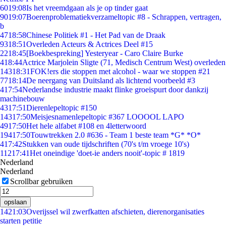
60
19:08
Is het vreemdgaan als je op tinder gaat
90
19:07
Boerenproblematiekverzameltopic #8 - Schrappen, vertragen,
b
47
18:58
Chinese Politiek #1 - Het Pad van de Draak
93
18:51
Overleden Acteurs & Actrices Deel #15
22
18:45
[Boekbespreking] Yesteryear - Caro Claire Burke
4
18:44
Actrice Marjolein Sligte (71, Medisch Centrum West) overleden
143
18:31
FOK!ers die stoppen met alcohol - waar we stoppen #21
77
18:14
De neergang van Duitsland als lichtend voorbeeld #3
4
17:54
Nederlandse industrie maakt flinke groeispurt door dankzij
machinebouw
43
17:51
Dierenlepeltopic #150
143
17:50
Meisjesnamenlepeltopic #367 LOOOOL LAPO
49
17:50
Het hele alfabet #108 en 4letterwoord
194
17:50
Touwtrekken 2.0 #636 - Team 1 beste team *G* *O*
4
17:42
Stukken van oude tijdschriften (70's t/m vroege 10's)
112
17:41
Het oneindige 'doet-ie anders nooit'-topic # 1819
Nederland
Nederland
Scrollbar gebruiken
opslaan
14
21:03
Overijssel wil zwerfkatten afschieten, dierenorganisaties
starten petitie