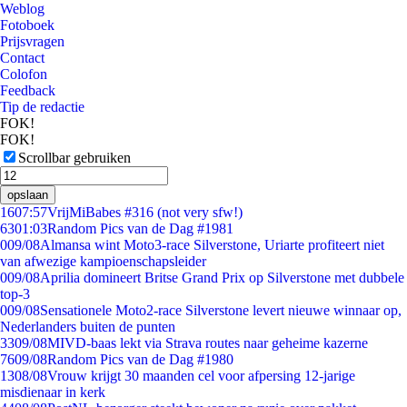
Weblog
Fotoboek
Prijsvragen
Contact
Colofon
Feedback
Tip de redactie
FOK!
FOK!
Scrollbar gebruiken
opslaan
16
07:57
VrijMiBabes #316 (not very sfw!)
63
01:03
Random Pics van de Dag #1981
0
09/08
Almansa wint Moto3-race Silverstone, Uriarte profiteert niet
van afwezige kampioenschapsleider
0
09/08
Aprilia domineert Britse Grand Prix op Silverstone met dubbele
top-3
0
09/08
Sensationele Moto2-race Silverstone levert nieuwe winnaar op,
Nederlanders buiten de punten
33
09/08
MIVD-baas lekt via Strava routes naar geheime kazerne
76
09/08
Random Pics van de Dag #1980
13
08/08
Vrouw krijgt 30 maanden cel voor afpersing 12-jarige
misdienaar in kerk