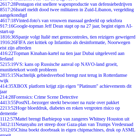
26
17:28
Pentagon eist snellere wapenproductie van defensiebedrijven
85
17:26
Israël meldt dood twee militairen in Zuid-Libanon, vergelding
aangekondigd
46
17:18
Vinted-foto's van vrouwen massaal gedeeld op seksfora
9
17:16
Google-topman Jeff Dean stapt op na 27 jaar, begint eigen AI-
start-up
18
16:36
Spanje volgt Italië met grenscontroles, tien reizigers geweigerd
19
16:26
FIFA ziet kritiek op Infantino als desinformatie, Noorwegen
eist zijn aftreden
4
16:22
Topman Kinahan-kartel na tien jaar Dubai uitgeleverd aan
Ierland
52
15:19
VS: kans op Russische aanval op NAVO-land groeit,
munitietekort wordt probleem
28
15:15
Nachtelijk gebiedsverbod brengt rust terug in Rotterdamse
wijk
4
14:35
XBOX platform krijgt zijn eigen "Platinum" achievements dit
jaar
2
14:28
Forensics: Crime Scene Detective
44
13:55
PostNL-bezorger steekt bewoner na ruzie over pakket
22
13:52
Hoge bloeddruk, diabetes en roken vergroten risico op
dementie
11
12:57
Mattel brengt Barbiepop van zangeres Whitney Houston uit
34
12:11
Netanyahu zet streep door Gaza-plan van Trumps Vredesraad
53
12:05
China boekt doorbraak in eigen chipmachines, druk op ASML
groeit