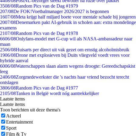
44
08/08
PostNL-bezorger steekt bewoner na ruzie over pakket
35
08/08
Random Pics van de Dag #1979
2
07/08
De FOK!Voetbalmanager 2026/2027 is begonnen
16
07/08
Meta krijgt half miljard boete voor mentale schade bij jongeren
20
07/08
Denemarken pakt AI-gebruik in scholen aan: extra mondelinge
examens
21
07/08
Random Pics van de Dag #1978
66
06/08
Onlyfans-model met G-cup wil als NASA-ambassadeur naar
maan
25
06/08
Huisarts per direct uit vak gezet om ernstig alcoholmisbruik
19
06/08
Drone met explosieven bij Duits vliegveld voedt vrees voor
hybride aanval
60
06/08
Waterschappen slaan alarm wegens droogte: Gereedschapskist
leeg
24
06/08
Zorgmedewerkster die 's nachts haar vriend bezocht terecht
ontslagen
38
06/08
Random Pics van de Dag #1977
21
05/08
Tanken in België wordt nóg aantrekkelijker
Laatste items
Laatste items
Toon berichten uit deze thema's
Actueel
Entertainment
Sport
Film & Tv