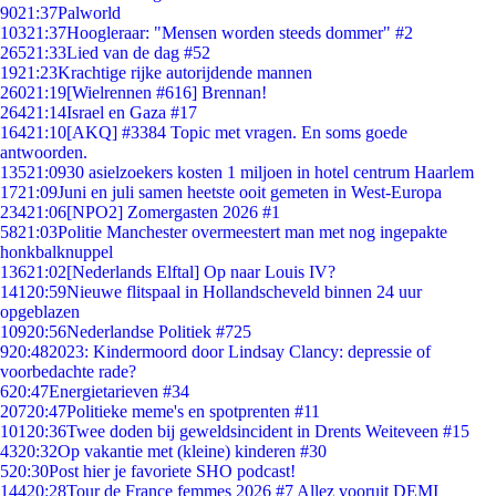
90
21:37
Palworld
103
21:37
Hoogleraar: "Mensen worden steeds dommer" #2
265
21:33
Lied van de dag #52
19
21:23
Krachtige rijke autorijdende mannen
260
21:19
[Wielrennen #616] Brennan!
264
21:14
Israel en Gaza #17
164
21:10
[AKQ] #3384 Topic met vragen. En soms goede
antwoorden.
135
21:09
30 asielzoekers kosten 1 miljoen in hotel centrum Haarlem
17
21:09
Juni en juli samen heetste ooit gemeten in West-Europa
234
21:06
[NPO2] Zomergasten 2026 #1
58
21:03
Politie Manchester overmeestert man met nog ingepakte
honkbalknuppel
136
21:02
[Nederlands Elftal] Op naar Louis IV?
141
20:59
Nieuwe flitspaal in Hollandscheveld binnen 24 uur
opgeblazen
109
20:56
Nederlandse Politiek #725
9
20:48
2023: Kindermoord door Lindsay Clancy: depressie of
voorbedachte rade?
6
20:47
Energietarieven #34
207
20:47
Politieke meme's en spotprenten #11
101
20:36
Twee doden bij geweldsincident in Drents Weiteveen #15
43
20:32
Op vakantie met (kleine) kinderen #30
5
20:30
Post hier je favoriete SHO podcast!
144
20:28
Tour de France femmes 2026 #7 Allez vooruit DEMI