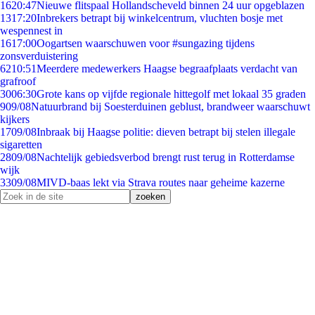
16
20:47
Nieuwe flitspaal Hollandscheveld binnen 24 uur opgeblazen
13
17:20
Inbrekers betrapt bij winkelcentrum, vluchten bosje met
wespennest in
16
17:00
Oogartsen waarschuwen voor #sungazing tijdens
zonsverduistering
62
10:51
Meerdere medewerkers Haagse begraafplaats verdacht van
grafroof
30
06:30
Grote kans op vijfde regionale hittegolf met lokaal 35 graden
9
09/08
Natuurbrand bij Soesterduinen geblust, brandweer waarschuwt
kijkers
17
09/08
Inbraak bij Haagse politie: dieven betrapt bij stelen illegale
sigaretten
28
09/08
Nachtelijk gebiedsverbod brengt rust terug in Rotterdamse
wijk
33
09/08
MIVD-baas lekt via Strava routes naar geheime kazerne