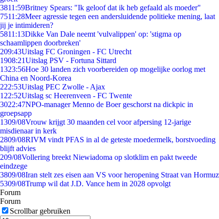
38
11:59
Britney Spears: "Ik geloof dat ik heb gefaald als moeder"
75
11:28
Meer agressie tegen een andersluidende politieke mening, laat
jij je intimideren?
58
11:13
Dikke Van Dale neemt 'vulvalippen' op: 'stigma op
schaamlippen doorbreken'
2
09:43
Uitslag FC Groningen - FC Utrecht
19
08:21
Uitslag PSV - Fortuna Sittard
13
23:56
Hoe 30 landen zich voorbereiden op mogelijke oorlog met
China en Noord-Korea
2
22:53
Uitslag PEC Zwolle - Ajax
1
22:52
Uitslag sc Heerenveen - FC Twente
30
22:47
NPO-manager Menno de Boer geschorst na dickpic in
groepsapp
13
09/08
Vrouw krijgt 30 maanden cel voor afpersing 12-jarige
misdienaar in kerk
28
09/08
RIVM vindt PFAS in al de geteste moedermelk, borstvoeding
blijft advies
2
09/08
Vollering breekt Niewiadoma op slotklim en pakt tweede
eindzege
38
09/08
Iran stelt zes eisen aan VS voor heropening Straat van Hormuz
53
09/08
Trump wil dat J.D. Vance hem in 2028 opvolgt
Forum
Forum
Scrollbar gebruiken