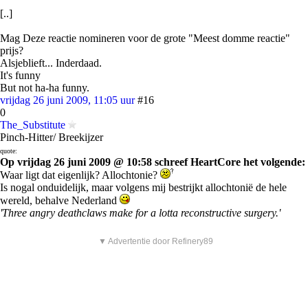
[..]
Mag Deze reactie nomineren voor de grote "Meest domme reactie"
prijs?
Alsjeblieft... Inderdaad.
It's funny
But not ha-ha funny.
vrijdag 26 juni 2009, 11:05 uur
#16
0
The_Substitute
Pinch-Hitter/ Breekijzer
quote:
Op vrijdag 26 juni 2009 @ 10:58 schreef HeartCore het volgende:
Waar ligt dat eigenlijk? Allochtonie?
Is nogal onduidelijk, maar volgens mij bestrijkt allochtonië de hele
wereld, behalve Nederland
'Three angry deathclaws make for a lotta reconstructive surgery.'
▼ Advertentie door Refinery89