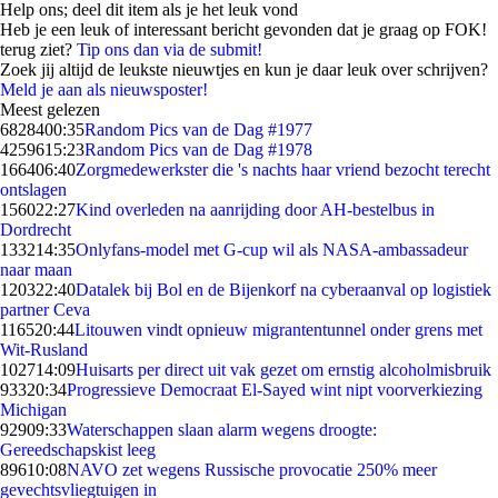
Help ons; deel dit item als je het leuk vond
Heb je een leuk of interessant bericht gevonden dat je graag op FOK!
terug ziet?
Tip ons dan via de submit!
Zoek jij altijd de leukste nieuwtjes en kun je daar leuk over schrijven?
Meld je aan als nieuwsposter!
Meest gelezen
68284
00:35
Random Pics van de Dag #1977
42596
15:23
Random Pics van de Dag #1978
1664
06:40
Zorgmedewerkster die 's nachts haar vriend bezocht terecht
ontslagen
1560
22:27
Kind overleden na aanrijding door AH-bestelbus in
Dordrecht
1332
14:35
Onlyfans-model met G-cup wil als NASA-ambassadeur
naar maan
1203
22:40
Datalek bij Bol en de Bijenkorf na cyberaanval op logistiek
partner Ceva
1165
20:44
Litouwen vindt opnieuw migrantentunnel onder grens met
Wit-Rusland
1027
14:09
Huisarts per direct uit vak gezet om ernstig alcoholmisbruik
933
20:34
Progressieve Democraat El-Sayed wint nipt voorverkiezing
Michigan
929
09:33
Waterschappen slaan alarm wegens droogte:
Gereedschapskist leeg
896
10:08
NAVO zet wegens Russische provocatie 250% meer
gevechtsvliegtuigen in