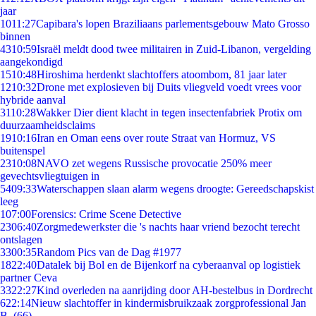
jaar
10
11:27
Capibara's lopen Braziliaans parlementsgebouw Mato Grosso
binnen
43
10:59
Israël meldt dood twee militairen in Zuid-Libanon, vergelding
aangekondigd
15
10:48
Hiroshima herdenkt slachtoffers atoombom, 81 jaar later
12
10:32
Drone met explosieven bij Duits vliegveld voedt vrees voor
hybride aanval
31
10:28
Wakker Dier dient klacht in tegen insectenfabriek Protix om
duurzaamheidsclaims
19
10:16
Iran en Oman eens over route Straat van Hormuz, VS
buitenspel
23
10:08
NAVO zet wegens Russische provocatie 250% meer
gevechtsvliegtuigen in
54
09:33
Waterschappen slaan alarm wegens droogte: Gereedschapskist
leeg
1
07:00
Forensics: Crime Scene Detective
23
06:40
Zorgmedewerkster die 's nachts haar vriend bezocht terecht
ontslagen
33
00:35
Random Pics van de Dag #1977
18
22:40
Datalek bij Bol en de Bijenkorf na cyberaanval op logistiek
partner Ceva
33
22:27
Kind overleden na aanrijding door AH-bestelbus in Dordrecht
6
22:14
Nieuw slachtoffer in kindermisbruikzaak zorgprofessional Jan
B. (66)