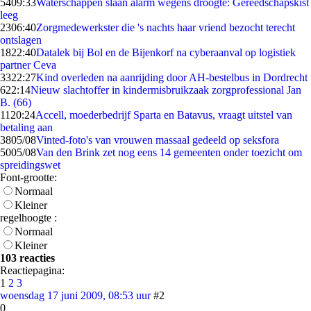
54
09:33
Waterschappen slaan alarm wegens droogte: Gereedschapskist
leeg
23
06:40
Zorgmedewerkster die 's nachts haar vriend bezocht terecht
ontslagen
18
22:40
Datalek bij Bol en de Bijenkorf na cyberaanval op logistiek
partner Ceva
33
22:27
Kind overleden na aanrijding door AH-bestelbus in Dordrecht
6
22:14
Nieuw slachtoffer in kindermisbruikzaak zorgprofessional Jan
B. (66)
11
20:24
Accell, moederbedrijf Sparta en Batavus, vraagt uitstel van
betaling aan
38
05/08
Vinted-foto's van vrouwen massaal gedeeld op seksfora
50
05/08
Van den Brink zet nog eens 14 gemeenten onder toezicht om
spreidingswet
Font-grootte:
Normaal
Kleiner
regelhoogte :
Normaal
Kleiner
103 reacties
Reactiepagina:
1
2
3
woensdag 17 juni 2009, 08:53 uur
#2
0