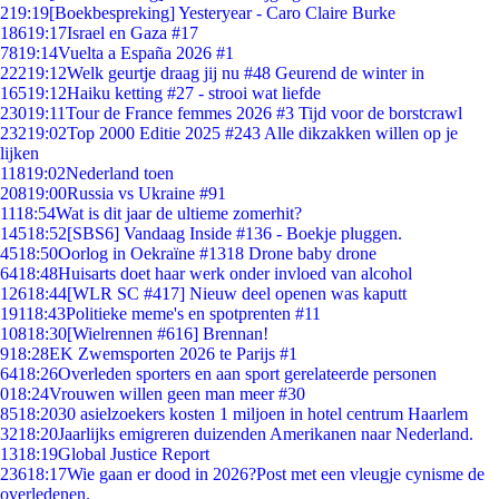
2
19:19
[Boekbespreking] Yesteryear - Caro Claire Burke
186
19:17
Israel en Gaza #17
78
19:14
Vuelta a España 2026 #1
222
19:12
Welk geurtje draag jij nu #48 Geurend de winter in
165
19:12
Haiku ketting #27 - strooi wat liefde
230
19:11
Tour de France femmes 2026 #3 Tijd voor de borstcrawl
232
19:02
Top 2000 Editie 2025 #243 Alle dikzakken willen op je
lijken
118
19:02
Nederland toen
208
19:00
Russia vs Ukraine #91
11
18:54
Wat is dit jaar de ultieme zomerhit?
145
18:52
[SBS6] Vandaag Inside #136 - Boekje pluggen.
45
18:50
Oorlog in Oekraïne #1318 Drone baby drone
64
18:48
Huisarts doet haar werk onder invloed van alcohol
126
18:44
[WLR SC #417] Nieuw deel openen was kaputt
191
18:43
Politieke meme's en spotprenten #11
108
18:30
[Wielrennen #616] Brennan!
9
18:28
EK Zwemsporten 2026 te Parijs #1
64
18:26
Overleden sporters en aan sport gerelateerde personen
0
18:24
Vrouwen willen geen man meer #30
85
18:20
30 asielzoekers kosten 1 miljoen in hotel centrum Haarlem
32
18:20
Jaarlijks emigreren duizenden Amerikanen naar Nederland.
13
18:19
Global Justice Report
236
18:17
Wie gaan er dood in 2026?Post met een vleugje cynisme de
overledenen.