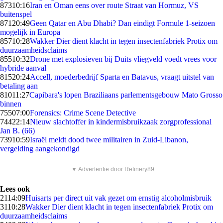
873
10:16
Iran en Oman eens over route Straat van Hormuz, VS
buitenspel
871
20:49
Geen Qatar en Abu Dhabi? Dan eindigt Formule 1-seizoen
mogelijk in Europa
857
10:28
Wakker Dier dient klacht in tegen insectenfabriek Protix om
duurzaamheidsclaims
855
10:32
Drone met explosieven bij Duits vliegveld voedt vrees voor
hybride aanval
815
20:24
Accell, moederbedrijf Sparta en Batavus, vraagt uitstel van
betaling aan
810
11:27
Capibara's lopen Braziliaans parlementsgebouw Mato Grosso
binnen
755
07:00
Forensics: Crime Scene Detective
744
22:14
Nieuw slachtoffer in kindermisbruikzaak zorgprofessional
Jan B. (66)
739
10:59
Israël meldt dood twee militairen in Zuid-Libanon,
vergelding aangekondigd
▼ Advertentie door Refinery89
Lees ook
21
14:09
Huisarts per direct uit vak gezet om ernstig alcoholmisbruik
31
10:28
Wakker Dier dient klacht in tegen insectenfabriek Protix om
duurzaamheidsclaims