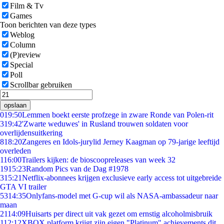
Film & Tv
Games
Toon berichten van deze types
Weblog
Column
(P)review
Special
Poll
Scrollbar gebruiken
opslaan
0
19:50
Lemmen boekt eerste profzege in zware Ronde van Polen-rit
3
19:42
'Zwarte weduwes' in Rusland trouwen soldaten voor
overlijdensuitkering
8
18:20
Zangeres en Idols-jurylid Jerney Kaagman op 79-jarige leeftijd
overleden
1
16:00
Trailers kijken: de bioscoopreleases van week 32
19
15:23
Random Pics van de Dag #1978
3
15:21
Netflix-abonnees krijgen exclusieve early access tot uitgebreide
GTA VI trailer
53
14:35
Onlyfans-model met G-cup wil als NASA-ambassadeur naar
maan
21
14:09
Huisarts per direct uit vak gezet om ernstig alcoholmisbruik
1
12:12
XBOX platform krijgt zijn eigen "Platinum" achievements dit