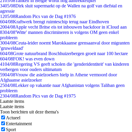
21
05/08
Tanken in België wordt nóg aantrekkelijker
34
05/08
Dirk sluit supermarkt op de Wallen na golf van diefstal en
agressie
12
05/08
Random Pics van de Dag #1976
6
04/08
Kraftwerk brengt ruimteschip terug naar Eindhoven
20
04/08
Apple vecht Britse eis tot inbouwen backdoor in iCloud aan
83
04/08
'Witte' mannen discrimineren is volgens OM geen enkel
probleem
30
04/08
Ceuta-leider noemt Marokkaanse grensaanval door migranten
'gruweldaad'
6
04/08
Grote natuurbrand Boschhuizerbergen groeit naar 100 hectare
6
04/08
FOK! was even down
41
04/08
Regering VS geeft scholen die 'genderidentiteit' van kinderen
verbergen voor ouders ultimatum
59
04/08
Vrouw die asielzoekers hielp in Athene vermoord door
Afghaanse asielzoeker
25
04/08
Lekker op vakantie naar Afghanistan volgens Taliban geen
probleem
23
04/08
Random Pics van de Dag #1975
Laatste items
Laatste items
Toon berichten uit deze thema's
Actueel
Entertainment
Sport