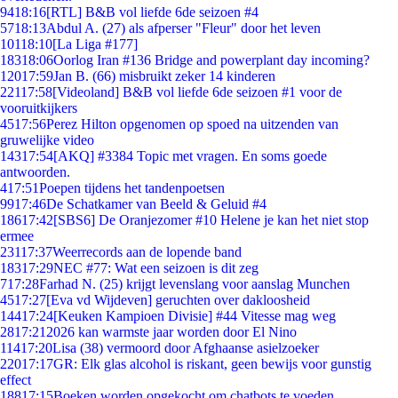
94
18:16
[RTL] B&B vol liefde 6de seizoen #4
57
18:13
Abdul A. (27) als afperser "Fleur" door het leven
101
18:10
[La Liga #177]
183
18:06
Oorlog Iran #136 Bridge and powerplant day incoming?
120
17:59
Jan B. (66) misbruikt zeker 14 kinderen
221
17:58
[Videoland] B&B vol liefde 6de seizoen #1 voor de
vooruitkijkers
45
17:56
Perez Hilton opgenomen op spoed na uitzenden van
gruwelijke video
143
17:54
[AKQ] #3384 Topic met vragen. En soms goede
antwoorden.
4
17:51
Poepen tijdens het tandenpoetsen
99
17:46
De Schatkamer van Beeld & Geluid #4
186
17:42
[SBS6] De Oranjezomer #10 Helene je kan het niet stop
ermee
231
17:37
Weerrecords aan de lopende band
183
17:29
NEC #77: Wat een seizoen is dit zeg
7
17:28
Farhad N. (25) krijgt levenslang voor aanslag Munchen
45
17:27
[Eva vd Wijdeven] geruchten over dakloosheid
144
17:24
[Keuken Kampioen Divisie] #44 Vitesse mag weg
28
17:21
2026 kan warmste jaar worden door El Nino
114
17:20
Lisa (38) vermoord door Afghaanse asielzoeker
220
17:17
GR: Elk glas alcohol is riskant, geen bewijs voor gunstig
effect
188
17:15
Boeken worden opgekocht om chatbots te voeden