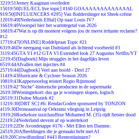
32
19:51
Jerney Kaagman overleden
150
19:50
[UEL/ECL live topic] #160 GOAAAAAAAAAAAAAL
9
19:50
[INFLUENCERS #295] Van flodderslinger tot Shrek-crème
120
19:49
[Nederlands Elftal] Op naar Louis IV?
166
19:49
Voorspel hier het warmtegetal van 2026
168
19:47
Wat is op dit moment volgens jou de meest irritante reclame?
#12
177
19:47
[ONLINE] Roddelpraat Topic #21
63
19:46
De neergang van Duitsland als lichtend voorbeeld #3
31
19:45
GTA VI #12 GTA VI Extended look 27 Augustus Netflix/YT
22
19:45
[Dagboek] Mijn struggles in het dagelijks leven
65
19:44
Afvallen met injecties #4
257
19:44
[Dagboek] Veel aan hoofd - Deel 27
114
19:43
Hurricane & Cyclone Season 2026
108
19:43
Kappersoorlog teistert Regio Rijnmond
151
19:42
"Niche"-historische producten in de supermarkt
26
19:38
Woningtekort: dus ga je woningen slopen, logisch
265
19:31
Duitse Muziek #2
132
19:30
[DRT SC] #6: RendacGoden sponsored by TONZON
41
19:30
Droneaanval op Oekrains vliegtuig in Leipzig
19
19:26
Roekeloze taxichauffeur Mohamed M. (35) rijdt fietster dood
221
19:24
Nederland stevent af op watertekort
221
19:22
De Avondetappe #176 - Met Ellen ten Damme.
245
19:20
Afbeeldingen die je gemaakt hebt met AI
4
19:20
[Crowdfunding] #443 Rentestijgingen?