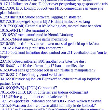
91
17:12
Influencer Anna Dobber over pestgedrag op gesponsorde reis
82
17:08
UEFA kondigt boycot van FIFA-competities aan vanwege
plan Infantino
6
17:04
Insta360 Studio software, lagging en stotteren
92
17:02
Koopzegels sparen bij AH duurt straks 2x zo lang
218
17:00
[Golf] Centraal #18: Moving day, meestal naar beneden
10
16:59
[RTL4] Bestemming X
135
16:59
Grote natuurbrand in Noord-Limburg
10
16:57
Meest innovatieve game mechanics
32
16:56
Vinted-foto's van vrouwen massaal gedeeld op seksfora
120
16:51
Wat lees je nu? #96 zomerlezen
171
16:50
Gianni Infantino doet aanbod om 211 voetbalbonden 'om te
kopen'
237
16:45
Speciaalbieren #80: another one bites the dust
56
16:44
Covid19 the aftermath #17 bananenmilkshake
6
16:39
Wel eens geprobeerd jou in een relatie te manipuleren?
37
16:38
GGZ heeft mij gezond verklaard.
34
16:29
Datalek bij Bol en Bijenkorf na cyberaanval op logistiek
partner Ceva
43
16:09
[NWS] / [POL] Cartoons #7
70
15:58
Nabil B. (20) rijdt fietser aan tijdens dollemansrit
11
15:45
Hoe ga jij om met een relatiebreuk?
147
15:45
[podcasts] Misdaad podcasts #3 - Twee weken taakstraf
15
15:34
Waarom doen vrouwen altijd hun telly in de kontzak?
141
15:18
sc Heerenveen #52: Waar Koning Sarr de dienst uitmaakt