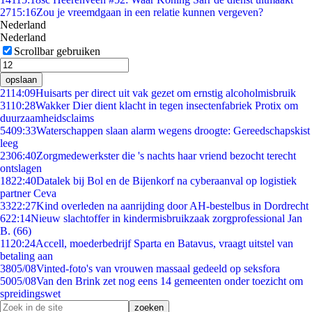
27
15:16
Zou je vreemdgaan in een relatie kunnen vergeven?
Nederland
Nederland
Scrollbar gebruiken
opslaan
21
14:09
Huisarts per direct uit vak gezet om ernstig alcoholmisbruik
31
10:28
Wakker Dier dient klacht in tegen insectenfabriek Protix om
duurzaamheidsclaims
54
09:33
Waterschappen slaan alarm wegens droogte: Gereedschapskist
leeg
23
06:40
Zorgmedewerkster die 's nachts haar vriend bezocht terecht
ontslagen
18
22:40
Datalek bij Bol en de Bijenkorf na cyberaanval op logistiek
partner Ceva
33
22:27
Kind overleden na aanrijding door AH-bestelbus in Dordrecht
6
22:14
Nieuw slachtoffer in kindermisbruikzaak zorgprofessional Jan
B. (66)
11
20:24
Accell, moederbedrijf Sparta en Batavus, vraagt uitstel van
betaling aan
38
05/08
Vinted-foto's van vrouwen massaal gedeeld op seksfora
50
05/08
Van den Brink zet nog eens 14 gemeenten onder toezicht om
spreidingswet