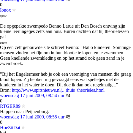
0
Ionox
quote:
De opgepakte zwempedo Benno Larue uit Den Bosch ontving zijn
kleine leerlingetjes zelfs aan huis. Buren dachten dat hij theorielessen
gaf.
quote:
Op een zelf gebouwde site schreef Benno: "Hallo kinderen. Sommige
mensen vinden het fijn om in hun blootje te lopen en te zwemmen.
Geen knellende zwemkleding en op het strand ook geen zand in je
zwembroek.
"Bij het Engelermeer heb je ook een vereniging van mensen die graag
bloot lopen. Zij hebben mij gevraagd eens wat spelletjes met de
kinderen in het water te doen. Dit doe ik dan ook regelmatig..."
Bron:
http://www.spitsnieuws.nl(...)huis_theorieles.html
woensdag 17 juni 2009, 08:54 uur
#4
0
RTGER89
Happen naar Peijnenburg.
woensdag 17 juni 2009, 08:55 uur
#5
0
HoeZitDat
hoi