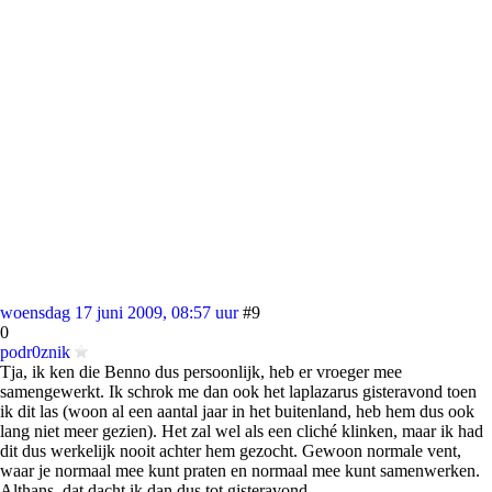
woensdag 17 juni 2009, 08:57 uur
#9
0
podr0znik
Tja, ik ken die Benno dus persoonlijk, heb er vroeger mee
samengewerkt. Ik schrok me dan ook het laplazarus gisteravond toen
ik dit las (woon al een aantal jaar in het buitenland, heb hem dus ook
lang niet meer gezien). Het zal wel als een cliché klinken, maar ik had
dit dus werkelijk nooit achter hem gezocht. Gewoon normale vent,
waar je normaal mee kunt praten en normaal mee kunt samenwerken.
Althans, dat dacht ik dan dus tot gisteravond.