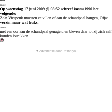
quote:
Op woensdag 17 juni 2009 @ 08:52 schreef kostas1990 het
volgende:
Zo'n Viespeuk moesten ze villen of aan de schandpaal hangen, Ofjaa
verzin maar wat leuks.
quote:
met een oor aan de schandpaal genageld en bleven daar tot zij zich zelf
konden losrukken.
▼ Advertentie door Refinery89