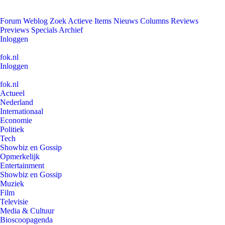
Forum
Weblog
Zoek
Actieve Items
Nieuws
Columns
Reviews
Previews
Specials
Archief
Inloggen
fok.nl
Inloggen
fok.nl
Actueel
Nederland
Internationaal
Economie
Politiek
Tech
Showbiz en Gossip
Opmerkelijk
Entertainment
Showbiz en Gossip
Muziek
Film
Televisie
Media & Cultuur
Bioscoopagenda