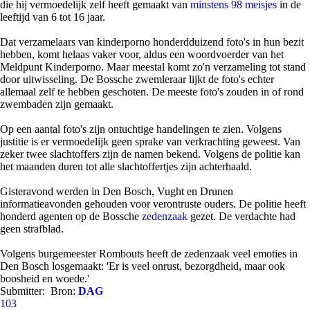
die hij vermoedelijk zelf heeft gemaakt van
minstens 98 meisjes
in de
leeftijd van 6 tot 16 jaar.
Dat verzamelaars van kinderporno honderdduizend foto's in hun bezit
hebben, komt helaas vaker voor, aldus een woordvoerder van het
Meldpunt Kinderporno. Maar meestal komt zo'n verzameling tot stand
door uitwisseling. De Bossche zwemleraar lijkt de foto's echter
allemaal zelf te hebben geschoten. De meeste foto's zouden in of rond
zwembaden zijn gemaakt.
Op een aantal foto's zijn ontuchtige handelingen te zien. Volgens
justitie is er vermoedelijk geen sprake van verkrachting geweest. Van
zeker twee slachtoffers zijn de namen bekend. Volgens de politie kan
het maanden duren tot alle slachtoffertjes zijn achterhaald.
Gisteravond werden in Den Bosch, Vught en Drunen
informatieavonden gehouden voor verontruste ouders. De politie heeft
honderd agenten op de Bossche
zedenzaak
gezet. De verdachte had
geen strafblad.
Volgens burgemeester Rombouts heeft de zedenzaak veel emoties in
Den Bosch losgemaakt: 'Er is veel onrust, bezorgdheid, maar ook
boosheid en woede.'
Submitter:
Bron:
DAG
103