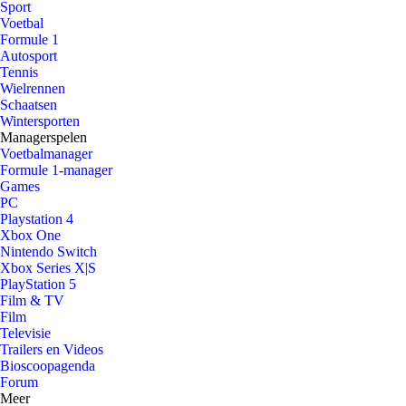
Sport
Voetbal
Formule 1
Autosport
Tennis
Wielrennen
Schaatsen
Wintersporten
Managerspelen
Voetbalmanager
Formule 1-manager
Games
PC
Playstation 4
Xbox One
Nintendo Switch
Xbox Series X|S
PlayStation 5
Film & TV
Film
Televisie
Trailers en Videos
Bioscoopagenda
Forum
Meer