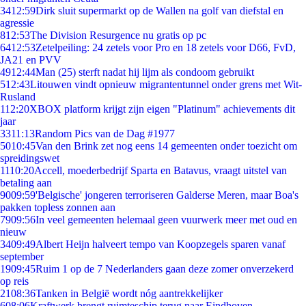
34
12:59
Dirk sluit supermarkt op de Wallen na golf van diefstal en
agressie
8
12:53
The Division Resurgence nu gratis op pc
64
12:53
Zetelpeiling: 24 zetels voor Pro en 18 zetels voor D66, FvD,
JA21 en PVV
49
12:44
Man (25) sterft nadat hij lijm als condoom gebruikt
5
12:43
Litouwen vindt opnieuw migrantentunnel onder grens met Wit-
Rusland
1
12:20
XBOX platform krijgt zijn eigen "Platinum" achievements dit
jaar
33
11:13
Random Pics van de Dag #1977
50
10:45
Van den Brink zet nog eens 14 gemeenten onder toezicht om
spreidingswet
11
10:20
Accell, moederbedrijf Sparta en Batavus, vraagt uitstel van
betaling aan
90
09:59
'Belgische' jongeren terroriseren Galderse Meren, maar Boa's
pakken topless zonnen aan
79
09:56
In veel gemeenten helemaal geen vuurwerk meer met oud en
nieuw
34
09:49
Albert Heijn halveert tempo van Koopzegels sparen vanaf
september
19
09:45
Ruim 1 op de 7 Nederlanders gaan deze zomer onverzekerd
op reis
21
08:36
Tanken in België wordt nóg aantrekkelijker
6
08:06
Kraftwerk brengt ruimteschip terug naar Eindhoven