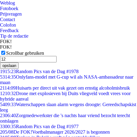
Weblog
Fotoboek
Prijsvragen
Contact
Colofon
Feedback
Tip de redactie
FOK!
FOK!
Scrollbar gebruiken
opslaan
19
15:23
Random Pics van de Dag #1978
53
14:35
Onlyfans-model met G-cup wil als NASA-ambassadeur naar
maan
21
14:09
Huisarts per direct uit vak gezet om ernstig alcoholmisbruik
12
10:32
Drone met explosieven bij Duits vliegveld voedt vrees voor
hybride aanval
54
09:33
Waterschappen slaan alarm wegens droogte: Gereedschapskist
leeg
23
06:40
Zorgmedewerkster die 's nachts haar vriend bezocht terecht
ontslagen
33
00:35
Random Pics van de Dag #1977
2
05/08
De FOK!Voetbalmanager 2026/2027 is begonnen