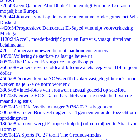
3
20:49
Geen Qatar en Abu Dhabi? Dan eindigt Formule 1-seizoen
mogelijk in Europa
5
20:44
Litouwen vindt opnieuw migrantentunnel onder grens met Wit-
Rusland
44
20:34
Progressieve Democraat El-Sayed wint nipt voorverkiezing
Michigan
11
20:24
Accell, moederbedrijf Sparta en Batavus, vraagt uitstel van
betaling aan
4
20:11
Zomervakantieweerbericht: aanhoudend zomers
1
05/08
Vollering de sterkste na lastige heuvelrit
8
05/08
The Division Resurgence nu gratis op pc
36
05/08
Hackers roven Coldcard-bitcoinwallets leeg voor 114 miljoen
dollar
45
05/08
Doorwerken na AOW-leeftijd vaker vastgelegd in cao's, moet
werken na je 67e de norm worden?
38
05/08
Vinted-foto's van vrouwen massaal gedeeld op seksfora
1
05/08
Nieuwe XBOX Game Pass titels voor de eerste helft van de
maand augustus
2
05/08
De FOK!Voetbalmanager 2026/2027 is begonnen
50
05/08
Van den Brink zet nog eens 14 gemeenten onder toezicht om
spreidingswet
18
05/08
Iran overweegt Europese hulp bij ruimen mijnen in Straat van
Hormuz
3
05/08
EA Sports FC 27 toont The Grounds-modus