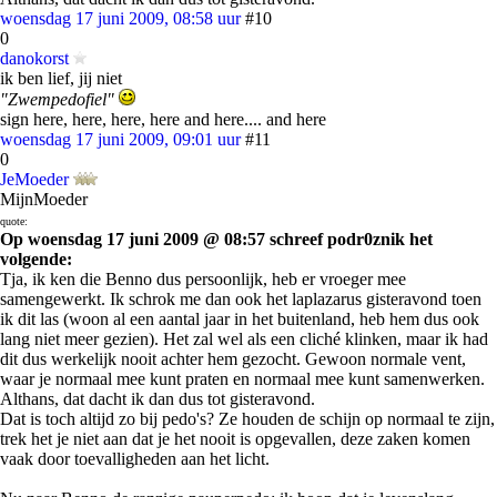
woensdag 17 juni 2009, 08:58 uur
#10
0
danokorst
ik ben lief, jij niet
"Zwempedofiel"
sign here, here, here, here and here.... and here
woensdag 17 juni 2009, 09:01 uur
#11
0
JeMoeder
MijnMoeder
quote:
Op woensdag 17 juni 2009 @ 08:57 schreef podr0znik het
volgende:
Tja, ik ken die Benno dus persoonlijk, heb er vroeger mee
samengewerkt. Ik schrok me dan ook het laplazarus gisteravond toen
ik dit las (woon al een aantal jaar in het buitenland, heb hem dus ook
lang niet meer gezien). Het zal wel als een cliché klinken, maar ik had
dit dus werkelijk nooit achter hem gezocht. Gewoon normale vent,
waar je normaal mee kunt praten en normaal mee kunt samenwerken.
Althans, dat dacht ik dan dus tot gisteravond.
Dat is toch altijd zo bij pedo's? Ze houden de schijn op normaal te zijn,
trek het je niet aan dat je het nooit is opgevallen, deze zaken komen
vaak door toevalligheden aan het licht.