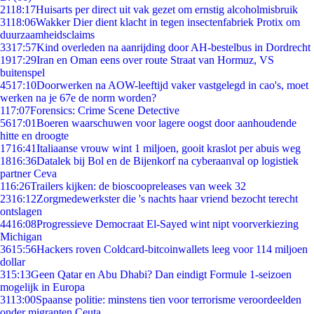
21
18:17
Huisarts per direct uit vak gezet om ernstig alcoholmisbruik
31
18:06
Wakker Dier dient klacht in tegen insectenfabriek Protix om
duurzaamheidsclaims
33
17:57
Kind overleden na aanrijding door AH-bestelbus in Dordrecht
19
17:29
Iran en Oman eens over route Straat van Hormuz, VS
buitenspel
45
17:10
Doorwerken na AOW-leeftijd vaker vastgelegd in cao's, moet
werken na je 67e de norm worden?
1
17:07
Forensics: Crime Scene Detective
56
17:01
Boeren waarschuwen voor lagere oogst door aanhoudende
hitte en droogte
17
16:41
Italiaanse vrouw wint 1 miljoen, gooit kraslot per abuis weg
18
16:36
Datalek bij Bol en de Bijenkorf na cyberaanval op logistiek
partner Ceva
1
16:26
Trailers kijken: de bioscoopreleases van week 32
23
16:12
Zorgmedewerkster die 's nachts haar vriend bezocht terecht
ontslagen
44
16:08
Progressieve Democraat El-Sayed wint nipt voorverkiezing
Michigan
36
15:56
Hackers roven Coldcard-bitcoinwallets leeg voor 114 miljoen
dollar
3
15:13
Geen Qatar en Abu Dhabi? Dan eindigt Formule 1-seizoen
mogelijk in Europa
31
13:00
Spaanse politie: minstens tien voor terrorisme veroordeelden
onder migranten Ceuta