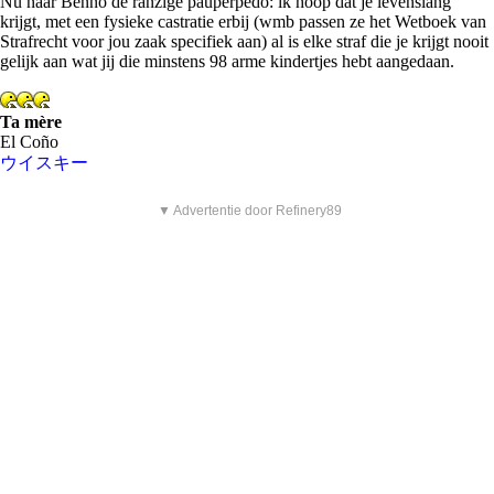
Nu naar Benno de ranzige pauperpedo: ik hoop dat je levenslang
krijgt, met een fysieke castratie erbij (wmb passen ze het Wetboek van
Strafrecht voor jou zaak specifiek aan) al is elke straf die je krijgt nooit
gelijk aan wat jij die minstens 98 arme kindertjes hebt aangedaan.
Ta mère
El Coño
ウイスキー
▼ Advertentie door Refinery89