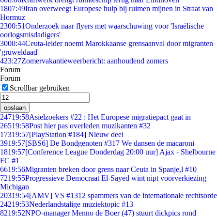
18
07:49
Iran overweegt Europese hulp bij ruimen mijnen in Straat van
Hormuz
23
00:51
Onderzoek naar flyers met waarschuwing voor 'Israëlische
oorlogsmisdadigers'
30
00:44
Ceuta-leider noemt Marokkaanse grensaanval door migranten
'gruweldaad'
4
23:27
Zomervakantieweerbericht: aanhoudend zomers
Forum
Forum
Scrollbar gebruiken
opslaan
247
19:58
Asielzoekers #22 : Het Europese migratiepact gaat in
265
19:58
Post hier pas overleden muzikanten #32
173
19:57
[PlayStation #184] Nieuw deel
39
19:57
[SBS6] De Bondgenoten #317 We dansen de macaroni
18
19:57
[Conference League Donderdag 20:00 uur] Ajax - Shelbourne
FC #1
66
19:56
Migranten breken door grens naar Ceuta in Spanje,l #10
72
19:55
Progressieve Democraat El-Sayed wint nipt voorverkiezing
Michigan
203
19:54
[AMV] VS #1312 spammers van de internationale rechtsorde
242
19:53
Nederlandstalige muziektopic #13
82
19:52
NPO-manager Menno de Boer (47) stuurt dickpics rond