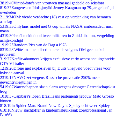
38
19:40
Vinted-foto's van vrouwen massaal gedeeld op seksfora
8
19:37
Zangeres en Idols-jurylid Jerney Kaagman op 79-jarige leeftijd
overleden
21
19:34
OM: vierde verdachte (18) vast op verdenking van beramen
aanslag
53
19:33
Onlyfans-model met G-cup wil als NASA-ambassadeur naar
maan
43
19:30
Israël meldt dood twee militairen in Zuid-Libanon, vergelding
aangekondigd
19
19:25
Random Pics van de Dag #1978
83
19:23
'Witte' mannen discrimineren is volgens OM geen enkel
probleem
3
19:22
Netflix-abonnees krijgen exclusieve early access tot uitgebreide
GTA VI trailer
12
19:20
Drone met explosieven bij Duits vliegveld voedt vrees voor
hybride aanval
23
19:17
NAVO zet wegens Russische provocatie 250% meer
gevechtsvliegtuigen in
54
19:02
Waterschappen slaan alarm wegens droogte: Gereedschapskist
leeg
10
18:37
Capibara's lopen Braziliaans parlementsgebouw Mato Grosso
binnen
8
18:19
In Spider-Man: Brand New Day is Spidey echt weer Spidey
6
18:18
Nieuw slachtoffer in kindermisbruikzaak zorgprofessional Jan
B. (66)