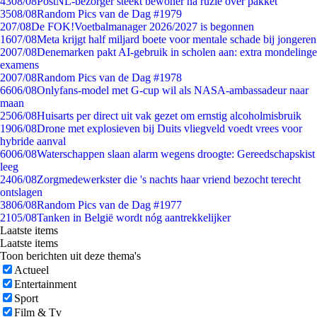
43
08/08
PostNL-bezorger steekt bewoner na ruzie over pakket
35
08/08
Random Pics van de Dag #1979
2
07/08
De FOK!Voetbalmanager 2026/2027 is begonnen
16
07/08
Meta krijgt half miljard boete voor mentale schade bij jongeren
20
07/08
Denemarken pakt AI-gebruik in scholen aan: extra mondelinge
examens
20
07/08
Random Pics van de Dag #1978
66
06/08
Onlyfans-model met G-cup wil als NASA-ambassadeur naar
maan
25
06/08
Huisarts per direct uit vak gezet om ernstig alcoholmisbruik
19
06/08
Drone met explosieven bij Duits vliegveld voedt vrees voor
hybride aanval
60
06/08
Waterschappen slaan alarm wegens droogte: Gereedschapskist
leeg
24
06/08
Zorgmedewerkster die 's nachts haar vriend bezocht terecht
ontslagen
38
06/08
Random Pics van de Dag #1977
21
05/08
Tanken in België wordt nóg aantrekkelijker
Laatste items
Laatste items
Toon berichten uit deze thema's
Actueel
Entertainment
Sport
Film & Tv