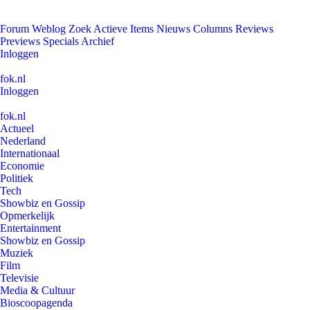
Forum
Weblog
Zoek
Actieve Items
Nieuws
Columns
Reviews
Previews
Specials
Archief
Inloggen
fok.nl
Inloggen
fok.nl
Actueel
Nederland
Internationaal
Economie
Politiek
Tech
Showbiz en Gossip
Opmerkelijk
Entertainment
Showbiz en Gossip
Muziek
Film
Televisie
Media & Cultuur
Bioscoopagenda