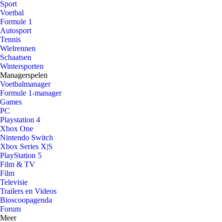
Sport
Voetbal
Formule 1
Autosport
Tennis
Wielrennen
Schaatsen
Wintersporten
Managerspelen
Voetbalmanager
Formule 1-manager
Games
PC
Playstation 4
Xbox One
Nintendo Switch
Xbox Series X|S
PlayStation 5
Film & TV
Film
Televisie
Trailers en Videos
Bioscoopagenda
Forum
Meer