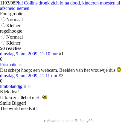
11
03/08
Phil Collins dronk zich bijna dood, kinderen moesten al
afscheid nemen
Font-grootte:
Normaal
Kleiner
regelhoogte :
Normaal
Kleiner
50 reacties
dinsdag 9 juni 2009, 11:10 uur
#1
0
Prismatic
Dat schept hoop: een webcam. Beelden van het vrouwtje dus
dinsdag 9 juni 2009, 11:11 uur
#2
0
limbolandjgirl
Kiek doa!
Ik ken ze allebei niet..
Smile Bigger!
The world needs it!
▼ Advertentie door Refinery89