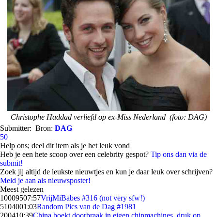
Christophe Haddad verliefd op ex-Miss Nederland (foto: DAG)
Submitter:
Bron:
DAG
50
Help ons; deel dit item als je het leuk vond
Heb je een hete scoop over een celebrity gespot?
Tip ons dan via de
submit!
Zoek jij altijd de leukste nieuwtjes en kun je daar leuk over schrijven?
Meld je aan als nieuwsposter!
Meest gelezen
100095
07:57
VrijMiBabes #316 (not very sfw!)
51040
01:03
Random Pics van de Dag #1981
2004
10:39
China boekt doorbraak in eigen chipmachines, druk op