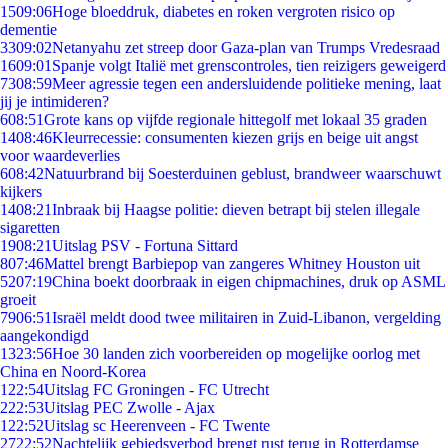
15
09:06
Hoge bloeddruk, diabetes en roken vergroten risico op
dementie
33
09:02
Netanyahu zet streep door Gaza-plan van Trumps Vredesraad
16
09:01
Spanje volgt Italië met grenscontroles, tien reizigers geweigerd
73
08:59
Meer agressie tegen een andersluidende politieke mening, laat
jij je intimideren?
6
08:51
Grote kans op vijfde regionale hittegolf met lokaal 35 graden
14
08:46
Kleurrecessie: consumenten kiezen grijs en beige uit angst
voor waardeverlies
6
08:42
Natuurbrand bij Soesterduinen geblust, brandweer waarschuwt
kijkers
14
08:21
Inbraak bij Haagse politie: dieven betrapt bij stelen illegale
sigaretten
19
08:21
Uitslag PSV - Fortuna Sittard
8
07:46
Mattel brengt Barbiepop van zangeres Whitney Houston uit
52
07:19
China boekt doorbraak in eigen chipmachines, druk op ASML
groeit
79
06:51
Israël meldt dood twee militairen in Zuid-Libanon, vergelding
aangekondigd
13
23:56
Hoe 30 landen zich voorbereiden op mogelijke oorlog met
China en Noord-Korea
1
22:54
Uitslag FC Groningen - FC Utrecht
2
22:53
Uitslag PEC Zwolle - Ajax
1
22:52
Uitslag sc Heerenveen - FC Twente
27
22:52
Nachtelijk gebiedsverbod brengt rust terug in Rotterdamse