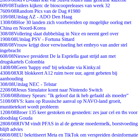
6
09/08
Trailers kijken: de bioscoopreleases van week 32
76
09/08
Random Pics van de Dag #1980
1
09/08
Uitslag AZ - ADO Den Haag
13
08/08
Hoe 30 landen zich voorbereiden op mogelijke oorlog met
China en Noord-Korea
3
08/08
Vollering slaat dubbelslag in Nice en neemt geel over
19
08/08
Uitslag PSV - Fortuna Sittard
8
08/08
Vrouw krijgt door verwisseling het embryo van ander stel
ingebracht
6
08/08
Nieuwe president De la Espriella gaat strijd aan met
drugskartels Colombia
14
08/08
Geen 'happy end' bij seksdate via Kinky.nl
43
08/08
XR blokkeert A12 ruim twee uur, agent gebeten bij
aanhouding
3
08/08
Uitslag NEC - Telstar
22
08/08
Jesus Simulator komt naar Nintendo Switch
35
08/08
Britney Spears: "Ik geloof dat ik heb gefaald als moeder"
51
08/08
VS: kans op Russische aanval op NAVO-land groeit,
munitietekort wordt probleem
12
08/08
Broer 135 keer gestoken en gesneden: zes jaar cel en tbs voor
doodslag Gouda
28
08/08
RIVM vindt PFAS in al de geteste moedermelk, borstvoeding
blijft advies
68
08/08
EU bekritiseert Meta en TikTok om verspreiden desinformatie