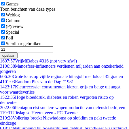
Games
Toon berichten van deze types
Weblog
Column
(P)review
Special
Poll
Scrollbar gebruiken
opslaan
16
07:57
VrijMiBabes #316 (not very sfw!)
31
06:38
Manosfeer-influencers verdienen miljarden aan onzekerheid
jongeren
6
06:30
Grote kans op vijfde regionale hittegolf met lokaal 35 graden
41
01:03
Random Pics van de Dag #1981
14
23:17
Kleurrecessie: consumenten kiezen grijs en beige uit angst
voor waardeverlies
15
22:35
Hoge bloeddruk, diabetes en roken vergroten risico op
dementie
20
22:06
Pentagon eist snellere wapenproductie van defensiebedrijven
1
19:31
Uitslag sc Heerenveen - FC Twente
2
19:28
Vollering breekt Niewiadoma op slotklim en pakt tweede
eindzege
6
18:34
Natuurbrand bij Soesterduinen geblust, brandweer waarschuwt