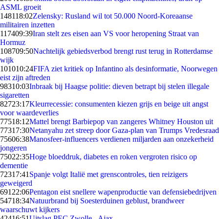
ASML groeit
1481
18:02
Zelensky: Rusland wil tot 50.000 Noord-Koreaanse
militairen inzetten
1174
09:39
Iran stelt zes eisen aan VS voor heropening Straat van
Hormuz
1087
09:50
Nachtelijk gebiedsverbod brengt rust terug in Rotterdamse
wijk
1010
10:24
FIFA ziet kritiek op Infantino als desinformatie, Noorwegen
eist zijn aftreden
983
10:03
Inbraak bij Haagse politie: dieven betrapt bij stelen illegale
sigaretten
827
23:17
Kleurrecessie: consumenten kiezen grijs en beige uit angst
voor waardeverlies
775
18:12
Mattel brengt Barbiepop van zangeres Whitney Houston uit
773
17:30
Netanyahu zet streep door Gaza-plan van Trumps Vredesraad
756
06:38
Manosfeer-influencers verdienen miljarden aan onzekerheid
jongeren
750
22:35
Hoge bloeddruk, diabetes en roken vergroten risico op
dementie
723
17:41
Spanje volgt Italië met grenscontroles, tien reizigers
geweigerd
691
22:06
Pentagon eist snellere wapenproductie van defensiebedrijven
547
18:34
Natuurbrand bij Soesterduinen geblust, brandweer
waarschuwt kijkers
424
16:51
Uitslag PEC Zwolle - Ajax