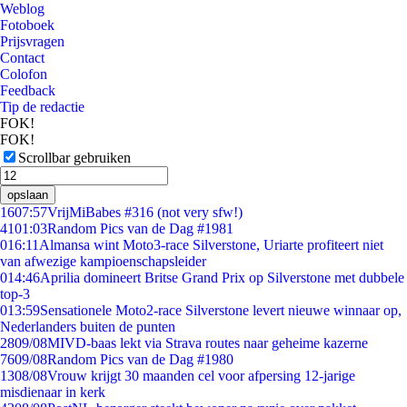
Weblog
Fotoboek
Prijsvragen
Contact
Colofon
Feedback
Tip de redactie
FOK!
FOK!
Scrollbar gebruiken
opslaan
16
07:57
VrijMiBabes #316 (not very sfw!)
41
01:03
Random Pics van de Dag #1981
0
16:11
Almansa wint Moto3-race Silverstone, Uriarte profiteert niet
van afwezige kampioenschapsleider
0
14:46
Aprilia domineert Britse Grand Prix op Silverstone met dubbele
top-3
0
13:59
Sensationele Moto2-race Silverstone levert nieuwe winnaar op,
Nederlanders buiten de punten
28
09/08
MIVD-baas lekt via Strava routes naar geheime kazerne
76
09/08
Random Pics van de Dag #1980
13
08/08
Vrouw krijgt 30 maanden cel voor afpersing 12-jarige
misdienaar in kerk