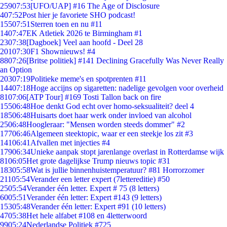
259
07:53
[UFO/UAP] #16 The Age of Disclosure
4
07:52
Post hier je favoriete SHO podcast!
155
07:51
Sterren toen en nu #11
14
07:47
EK Atletiek 2026 te Birmingham #1
23
07:38
[Dagboek] Veel aan hoofd - Deel 28
201
07:30
F1 Shownieuws! #4
88
07:26
[Britse politiek] #141 Declining Gracefully Was Never Really
an Option
203
07:19
Politieke meme's en spotprenten #11
144
07:18
Hoge accijns op sigaretten: nadelige gevolgen voor overheid
81
07:06
[ATP Tour] #169 Tosti Tallon back on fire
155
06:48
Hoe denkt God echt over homo-seksualiteit? deel 4
185
06:48
Huisarts doet haar werk onder invloed van alcohol
25
06:48
Hoogleraar: "Mensen worden steeds dommer" #2
177
06:46
Algemeen steektopic, waar er een steekje los zit #3
141
06:41
Afvallen met injecties #4
179
06:34
Unieke aanpak stopt jarenlange overlast in Rotterdamse wijk
81
06:05
Het grote dagelijkse Trump nieuws topic #31
183
05:58
Wat is jullie binnenhuistemperatuur? #81 Horrorzomer
211
05:54
Verander een letter expert (7lettereditie) #50
25
05:54
Verander één letter. Expert # 75 (8 letters)
60
05:51
Verander één letter: Expert #143 (9 letters)
153
05:48
Verander één letter: Expert #91 (10 letters)
47
05:38
Het hele alfabet #108 en 4letterwoord
99
05:24
Nederlandse Politiek #725