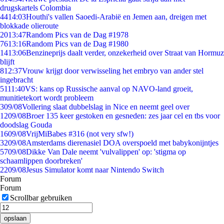
drugskartels Colombia
44
14:03
Houthi's vallen Saoedi-Arabië en Jemen aan, dreigen met
blokkade olieroute
20
13:47
Random Pics van de Dag #1978
76
13:16
Random Pics van de Dag #1980
14
13:06
Benzineprijs daalt verder, onzekerheid over Straat van Hormuz
blijft
8
12:37
Vrouw krijgt door verwisseling het embryo van ander stel
ingebracht
51
11:40
VS: kans op Russische aanval op NAVO-land groeit,
munitietekort wordt probleem
3
09/08
Vollering slaat dubbelslag in Nice en neemt geel over
12
09/08
Broer 135 keer gestoken en gesneden: zes jaar cel en tbs voor
doodslag Gouda
16
09/08
VrijMiBabes #316 (not very sfw!)
32
09/08
Amsterdams dierenasiel DOA overspoeld met babykonijntjes
57
09/08
Dikke Van Dale neemt 'vulvalippen' op: 'stigma op
schaamlippen doorbreken'
22
09/08
Jesus Simulator komt naar Nintendo Switch
Forum
Forum
Scrollbar gebruiken
opslaan