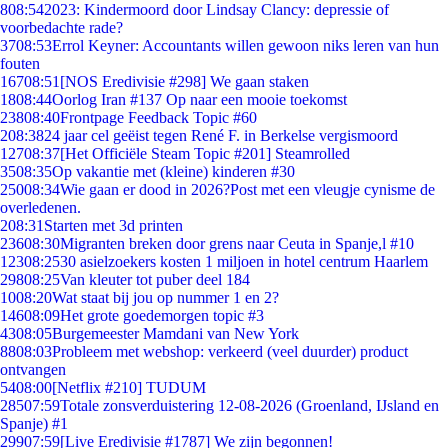
8
08:54
2023: Kindermoord door Lindsay Clancy: depressie of
voorbedachte rade?
37
08:53
Errol Keyner: Accountants willen gewoon niks leren van hun
fouten
167
08:51
[NOS Eredivisie #298] We gaan staken
18
08:44
Oorlog Iran #137 Op naar een mooie toekomst
238
08:40
Frontpage Feedback Topic #60
2
08:38
24 jaar cel geëist tegen René F. in Berkelse vergismoord
127
08:37
[Het Officiële Steam Topic #201] Steamrolled
35
08:35
Op vakantie met (kleine) kinderen #30
250
08:34
Wie gaan er dood in 2026?Post met een vleugje cynisme de
overledenen.
2
08:31
Starten met 3d printen
236
08:30
Migranten breken door grens naar Ceuta in Spanje,l #10
123
08:25
30 asielzoekers kosten 1 miljoen in hotel centrum Haarlem
298
08:25
Van kleuter tot puber deel 184
10
08:20
Wat staat bij jou op nummer 1 en 2?
146
08:09
Het grote goedemorgen topic #3
43
08:05
Burgemeester Mamdani van New York
88
08:03
Probleem met webshop: verkeerd (veel duurder) product
ontvangen
54
08:00
[Netflix #210] TUDUM
285
07:59
Totale zonsverduistering 12-08-2026 (Groenland, IJsland en
Spanje) #1
299
07:59
[Live Eredivisie #1787] We zijn begonnen!