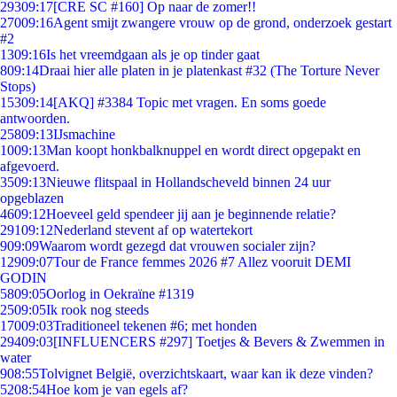
293
09:17
[CRE SC #160] Op naar de zomer!!
270
09:16
Agent smijt zwangere vrouw op de grond, onderzoek gestart
#2
13
09:16
Is het vreemdgaan als je op tinder gaat
8
09:14
Draai hier alle platen in je platenkast #32 (The Torture Never
Stops)
153
09:14
[AKQ] #3384 Topic met vragen. En soms goede
antwoorden.
258
09:13
IJsmachine
10
09:13
Man koopt honkbalknuppel en wordt direct opgepakt en
afgevoerd.
35
09:13
Nieuwe flitspaal in Hollandscheveld binnen 24 uur
opgeblazen
46
09:12
Hoeveel geld spendeer jij aan je beginnende relatie?
291
09:12
Nederland stevent af op watertekort
9
09:09
Waarom wordt gezegd dat vrouwen socialer zijn?
129
09:07
Tour de France femmes 2026 #7 Allez vooruit DEMI
GODIN
58
09:05
Oorlog in Oekraïne #1319
25
09:05
Ik rook nog steeds
170
09:03
Traditioneel tekenen #6; met honden
294
09:03
[INFLUENCERS #297] Toetjes & Bevers & Zwemmen in
water
9
08:55
Tolvignet België, overzichtskaart, waar kan ik deze vinden?
52
08:54
Hoe kom je van egels af?