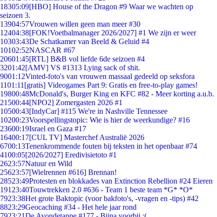
183
05:09
[HBO] House of the Dragon #9 Waar we wachten op
seizoen 3.
139
04:57
Vrouwen willen geen man meer #30
124
04:38
[FOK!Voetbalmanager 2026/2027] #1 We zijn er weer
103
03:43
De Schatkamer van Beeld & Geluid #4
101
02:52
NASCAR #67
206
01:45
[RTL] B&B vol liefde 6de seizoen #4
32
01:42
[AMV] VS #1313 Lying sack of shit.
90
01:12
Vinted-foto's van vrouwen massaal gedeeld op seksfora
11
01:11
[gratis] Videogames Part 9: Gratis en free-to-play games!
198
00:48
McDonald's, Burger King en KFC #82 - Meer korting a.u.b.
215
00:44
[NPO2] Zomergasten 2026 #1
105
00:43
[IndyCar] #115 We're in Nashville Tennessee
102
00:23
Voorspellingstopic: Wie is hier de weerkundige? #16
236
00:19
Israel en Gaza #17
164
00:17
[CUL TV] Masterchef Australië 2026
67
00:13
Tenenkrommende fouten bij teksten in het openbaar #74
41
00:05
[2026/2027] Eredivisietoto #1
26
23:57
Natuur en Wild
256
23:57
[Wielrennen #616] Brennan!
285
23:49
Protesten en blokkades van Extinction Rebellion #24 Eieren
191
23:40
Touwtrekken 2.0 #636 - Team 1 beste team *G* *O*
79
23:38
Het grote Baktopic (voor bakfoto's, -vragen en -tips) #42
88
23:29
Geocaching #34 - Het hele jaar rond
79
23:21
De Avondetappe #177 - Bijna voorbij :(