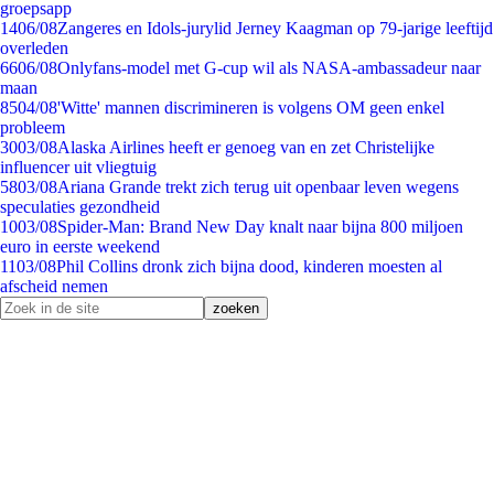
groepsapp
14
06/08
Zangeres en Idols-jurylid Jerney Kaagman op 79-jarige leeftijd
overleden
66
06/08
Onlyfans-model met G-cup wil als NASA-ambassadeur naar
maan
85
04/08
'Witte' mannen discrimineren is volgens OM geen enkel
probleem
30
03/08
Alaska Airlines heeft er genoeg van en zet Christelijke
influencer uit vliegtuig
58
03/08
Ariana Grande trekt zich terug uit openbaar leven wegens
speculaties gezondheid
10
03/08
Spider-Man: Brand New Day knalt naar bijna 800 miljoen
euro in eerste weekend
11
03/08
Phil Collins dronk zich bijna dood, kinderen moesten al
afscheid nemen