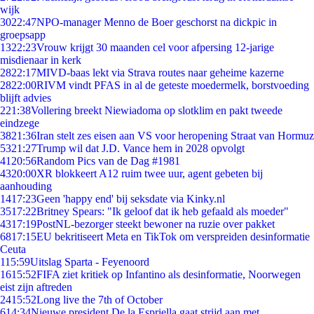
wijk
30
22:47
NPO-manager Menno de Boer geschorst na dickpic in
groepsapp
13
22:23
Vrouw krijgt 30 maanden cel voor afpersing 12-jarige
misdienaar in kerk
28
22:17
MIVD-baas lekt via Strava routes naar geheime kazerne
28
22:00
RIVM vindt PFAS in al de geteste moedermelk, borstvoeding
blijft advies
2
21:38
Vollering breekt Niewiadoma op slotklim en pakt tweede
eindzege
38
21:36
Iran stelt zes eisen aan VS voor heropening Straat van Hormuz
53
21:27
Trump wil dat J.D. Vance hem in 2028 opvolgt
41
20:56
Random Pics van de Dag #1981
43
20:00
XR blokkeert A12 ruim twee uur, agent gebeten bij
aanhouding
14
17:23
Geen 'happy end' bij seksdate via Kinky.nl
35
17:22
Britney Spears: "Ik geloof dat ik heb gefaald als moeder"
43
17:19
PostNL-bezorger steekt bewoner na ruzie over pakket
68
17:15
EU bekritiseert Meta en TikTok om verspreiden desinformatie
Ceuta
1
15:59
Uitslag Sparta - Feyenoord
16
15:52
FIFA ziet kritiek op Infantino als desinformatie, Noorwegen
eist zijn aftreden
24
15:52
Long live the 7th of October
6
14:34
Nieuwe president De la Espriella gaat strijd aan met