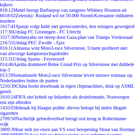
kijkers
8
18:12
Mattel brengt Barbiepop van zangeres Whitney Houston uit
66
18:02
Zelensky: Rusland wil tot 50.000 Noord-Koreaanse militairen
inzetten
16
17:41
Spanje volgt Italië met grenscontroles, tien reizigers geweigerd
1
17:36
Uitslag FC Groningen - FC Utrecht
33
17:30
Netanyahu zet streep door Gaza-plan van Trumps Vredesraad
2
16:51
Uitslag PEC Zwolle - Ajax
0
16:11
Almansa wint Moto3-race Silverstone, Uriarte profiteert niet
van afwezige kampioenschapsleider
1
15:31
Uitslag Sparta - Feyenoord
0
14:46
Aprilia domineert Britse Grand Prix op Silverstone met dubbele
top-3
0
13:59
Sensationele Moto2-race Silverstone levert nieuwe winnaar op,
Nederlanders buiten de punten
52
10:39
China boekt doorbraak in eigen chipmachines, druk op ASML
groeit
16
10:24
FIFA ziet kritiek op Infantino als desinformatie, Noorwegen
eist zijn aftreden
14
10:03
Inbraak bij Haagse politie: dieven betrapt bij stelen illegale
sigaretten
27
09:50
Nachtelijk gebiedsverbod brengt rust terug in Rotterdamse
wijk
38
09:39
Iran stelt zes eisen aan VS voor heropening Straat van Hormuz
28
09/08
MIVD-baas lekt via Strava routes naar geheime kazerne