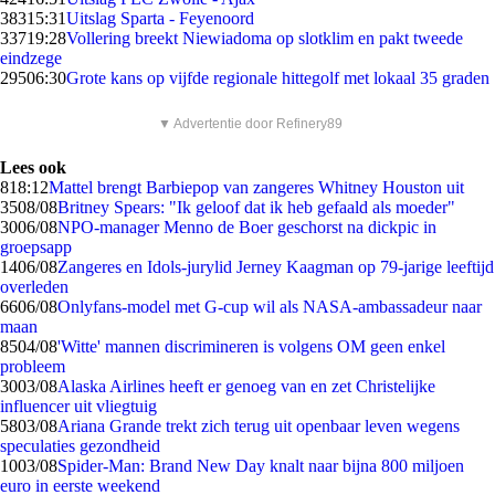
383
15:31
Uitslag Sparta - Feyenoord
337
19:28
Vollering breekt Niewiadoma op slotklim en pakt tweede
eindzege
295
06:30
Grote kans op vijfde regionale hittegolf met lokaal 35 graden
▼ Advertentie door Refinery89
Lees ook
8
18:12
Mattel brengt Barbiepop van zangeres Whitney Houston uit
35
08/08
Britney Spears: "Ik geloof dat ik heb gefaald als moeder"
30
06/08
NPO-manager Menno de Boer geschorst na dickpic in
groepsapp
14
06/08
Zangeres en Idols-jurylid Jerney Kaagman op 79-jarige leeftijd
overleden
66
06/08
Onlyfans-model met G-cup wil als NASA-ambassadeur naar
maan
85
04/08
'Witte' mannen discrimineren is volgens OM geen enkel
probleem
30
03/08
Alaska Airlines heeft er genoeg van en zet Christelijke
influencer uit vliegtuig
58
03/08
Ariana Grande trekt zich terug uit openbaar leven wegens
speculaties gezondheid
10
03/08
Spider-Man: Brand New Day knalt naar bijna 800 miljoen
euro in eerste weekend