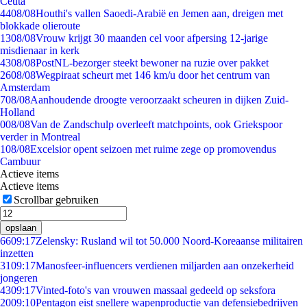
Ceuta
44
08/08
Houthi's vallen Saoedi-Arabië en Jemen aan, dreigen met
blokkade olieroute
13
08/08
Vrouw krijgt 30 maanden cel voor afpersing 12-jarige
misdienaar in kerk
43
08/08
PostNL-bezorger steekt bewoner na ruzie over pakket
26
08/08
Wegpiraat scheurt met 146 km/u door het centrum van
Amsterdam
7
08/08
Aanhoudende droogte veroorzaakt scheuren in dijken Zuid-
Holland
0
08/08
Van de Zandschulp overleeft matchpoints, ook Griekspoor
verder in Montreal
1
08/08
Excelsior opent seizoen met ruime zege op promovendus
Cambuur
Actieve items
Actieve items
Scrollbar gebruiken
opslaan
66
09:17
Zelensky: Rusland wil tot 50.000 Noord-Koreaanse militairen
inzetten
31
09:17
Manosfeer-influencers verdienen miljarden aan onzekerheid
jongeren
43
09:17
Vinted-foto's van vrouwen massaal gedeeld op seksfora
20
09:10
Pentagon eist snellere wapenproductie van defensiebedrijven