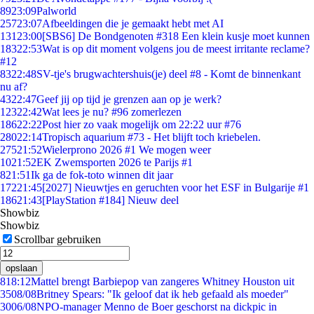
89
23:09
Palworld
257
23:07
Afbeeldingen die je gemaakt hebt met AI
131
23:00
[SBS6] De Bondgenoten #318 Een klein kusje moet kunnen
183
22:53
Wat is op dit moment volgens jou de meest irritante reclame?
#12
83
22:48
SV-tje's brugwachtershuis(je) deel #8 - Komt de binnenkant
nu af?
43
22:47
Geef jij op tijd je grenzen aan op je werk?
123
22:42
Wat lees je nu? #96 zomerlezen
186
22:22
Post hier zo vaak mogelijk om 22:22 uur #76
280
22:14
Tropisch aquarium #73 - Het blijft toch kriebelen.
275
21:52
Wielerprono 2026 #1 We mogen weer
10
21:52
EK Zwemsporten 2026 te Parijs #1
8
21:51
Ik ga de fok-toto winnen dit jaar
172
21:45
[2027] Nieuwtjes en geruchten voor het ESF in Bulgarije #1
186
21:43
[PlayStation #184] Nieuw deel
Showbiz
Showbiz
Scrollbar gebruiken
opslaan
8
18:12
Mattel brengt Barbiepop van zangeres Whitney Houston uit
35
08/08
Britney Spears: "Ik geloof dat ik heb gefaald als moeder"
30
06/08
NPO-manager Menno de Boer geschorst na dickpic in