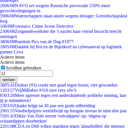
buitenspel
26
06/08
NAVO zet wegens Russische provocatie 250% meer
gevechtsvliegtuigen in
59
06/08
Waterschappen slaan alarm wegens droogte: Gereedschapskist
leeg
1
06/08
Forensics: Crime Scene Detective
23
06/08
Zorgmedewerkster die 's nachts haar vriend bezocht terecht
ontslagen
38
06/08
Random Pics van de Dag #1977
18
05/08
Datalek bij Bol en de Bijenkorf na cyberaanval op logistiek
partner Ceva
Actieve items
Actieve items
Scrollbar gebruiken
opslaan
38
05:41
Duitser (93) crasht met quad tegen boom, vier gewonden
12
03:57
VrijMiBabes #316 (not very sfw!)
65
03:26
Meer agressie tegen een andersluidende politieke mening, laat
jij je intimideren?
23
03:02
Quake krijgt na 30 jaar een gratis uitbreiding
29
01:55
Voedselprijzen wereldwijd op hoogste niveau in ruim drie jaar
55
01:42
Dikke Van Dale neemt 'vulvalippen' op: 'stigma op
schaamlippen doorbreken'
22
01:08
CDA en D66 willen ingrijpen tegen 'gluurbrillen' die mensen