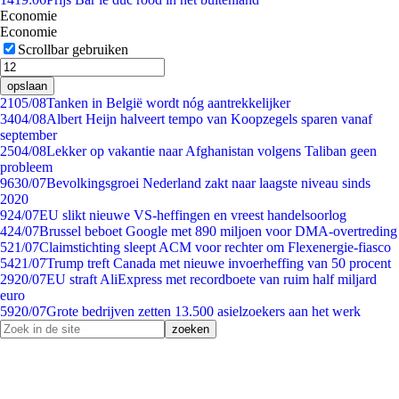
Economie
Economie
Scrollbar gebruiken
opslaan
21
05/08
Tanken in België wordt nóg aantrekkelijker
34
04/08
Albert Heijn halveert tempo van Koopzegels sparen vanaf
september
25
04/08
Lekker op vakantie naar Afghanistan volgens Taliban geen
probleem
96
30/07
Bevolkingsgroei Nederland zakt naar laagste niveau sinds
2020
9
24/07
EU slikt nieuwe VS-heffingen en vreest handelsoorlog
4
24/07
Brussel beboet Google met 890 miljoen voor DMA-overtreding
5
21/07
Claimstichting sleept ACM voor rechter om Flexenergie-fiasco
54
21/07
Trump treft Canada met nieuwe invoerheffing van 50 procent
29
20/07
EU straft AliExpress met recordboete van ruim half miljard
euro
59
20/07
Grote bedrijven zetten 13.500 asielzoekers aan het werk