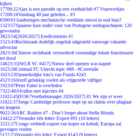
kijken
177
00:22
Ajax is een parodie op een voetbalclub #7 Vuurwerkjes
172
00:16
Vandaag 40 jaar geleden... #3
65
00:01
Aanbrengen mechanische ventilatie zinvol in oud huis?
13
23:57
Spaanse kust onder vuur van Portugese oorlogsschepen: 120
gewonden
38
23:54
[2026/2027] Eredivisietoto #1
15
23:43
Rechtszaak dodelijk ongeluk uitgesteld vanwege vakantie
advocaat
28
23:36
Chinese rechtbank veroordeelt voormalige lokale functionaris
tot dood
146
23:31
[WLR SC #417] Nieuw deel openen was kaputt
16
23:28
Centraal FC Utrecht topic #88 - #CorreiaIn
10
23:23
Opmerkelijke foto's van Funda #243
45
23:16
Jezelf gelukkig voelen als vrijgezelle vijftiger
19
23:07
Peter Faber is overleden
73
22:48
Afvallen met injecties #4
110
22:45
[FOK!Voetbalmanager 2026/2027] #1 We zijn er weer
118
22:37
Jonge Cambridge professor stapt op na claims over plagiaat
en leugens
90
22:36
ARC Raiders #7 - Don’t forget about Stella Montis
144
22:27
Verander één letter: Expert #91 (10 letters)
32
22:27
Congo verbiedt export van koper en kobalt, Europa zal
gevolgen voelen
51
22:23
Verander één letter: Expert #143 (9 letters)