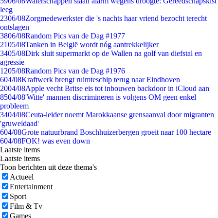
59
06/08
Waterschappen slaan alarm wegens droogte: Gereedschapskist
leeg
23
06/08
Zorgmedewerkster die 's nachts haar vriend bezocht terecht
ontslagen
38
06/08
Random Pics van de Dag #1977
21
05/08
Tanken in België wordt nóg aantrekkelijker
34
05/08
Dirk sluit supermarkt op de Wallen na golf van diefstal en
agressie
12
05/08
Random Pics van de Dag #1976
6
04/08
Kraftwerk brengt ruimteschip terug naar Eindhoven
20
04/08
Apple vecht Britse eis tot inbouwen backdoor in iCloud aan
85
04/08
'Witte' mannen discrimineren is volgens OM geen enkel
probleem
34
04/08
Ceuta-leider noemt Marokkaanse grensaanval door migranten
'gruweldaad'
6
04/08
Grote natuurbrand Boschhuizerbergen groeit naar 100 hectare
6
04/08
FOK! was even down
Laatste items
Laatste items
Toon berichten uit deze thema's
Actueel
Entertainment
Sport
Film & Tv
Games