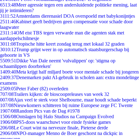
65
13:48
Meer agressie tegen een andersluidende politieke mening, laat
jij je intimideren?
31
11:52
Amsterdams dierenasiel DOA overspoeld met babykonijntjes
25
11:46
Kabinet geeft bedrijven geen compensatie voor schade door
laagwater
23
11:14
OM eist TBS tegen verwarde man die agenten stak met
aardappelschilmesje
30
11:08
Tropische hitte keert zondag terug met lokaal 32 graden
30
10:12
Trump grijpt weer in op automatisch staatsburgerschap bij
geboorte in VS
55
09:51
Dikke Van Dale neemt 'vulvalippen' op: 'stigma op
schaamlippen doorbreken'
14
09:40
Meta krijgt half miljard boete voor mentale schade bij jongeren
24
09:37
Denemarken pakt AI-gebruik in scholen aan: extra mondelinge
examens
25
09:05
Peter Faber (82) overleden
7
07/08
Trailers kijken: de bioscoopreleases van week 32
0
07/08
Ajax veel te sterk voor Shelbourne, maar houdt schade beperkt
1
07/08
Nieuwkomers schitteren bij ruime Europese zege FC Twente
19
07/08
Random Pics van de Dag #1978
15
06/08
Ontslagen bij Halo Studios na Campaign Evolved
19
06/08
PS5-doos waarschuwt voor einde fysieke games
2
06/08
Le Court wint na nerveuze finale, Pieterse derde
29
06/08
NPO-manager Menno de Boer geschorst na dickpic in
groepsapp