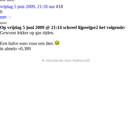
vrijdag 5 juni 2009, 21:18 uur
#18
0
mtv
quote:
Op vrijdag 5 juni 2009 @ 21:14 schreef lijpeeijpe2 het volgende:
Gewoon lekker op gas rijden.
Een halve euro voor een liter.
in almelo ¤0,389
▼ Advertentie door Refinery89