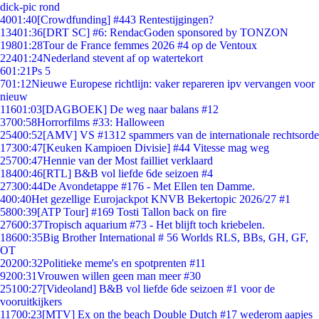
dick-pic rond
40
01:40
[Crowdfunding] #443 Rentestijgingen?
134
01:36
[DRT SC] #6: RendacGoden sponsored by TONZON
198
01:28
Tour de France femmes 2026 #4 op de Ventoux
224
01:24
Nederland stevent af op watertekort
6
01:21
Ps 5
7
01:12
Nieuwe Europese richtlijn: vaker repareren ipv vervangen voor
nieuw
116
01:03
[DAGBOEK] De weg naar balans #12
37
00:58
Horrorfilms #33: Halloween
254
00:52
[AMV] VS #1312 spammers van de internationale rechtsorde
173
00:47
[Keuken Kampioen Divisie] #44 Vitesse mag weg
257
00:47
Hennie van der Most failliet verklaard
184
00:46
[RTL] B&B vol liefde 6de seizoen #4
273
00:44
De Avondetappe #176 - Met Ellen ten Damme.
4
00:40
Het gezellige Eurojackpot KNVB Bekertopic 2026/27 #1
58
00:39
[ATP Tour] #169 Tosti Tallon back on fire
276
00:37
Tropisch aquarium #73 - Het blijft toch kriebelen.
186
00:35
Big Brother International # 56 Worlds RLS, BBs, GH, GF,
OT
202
00:32
Politieke meme's en spotprenten #11
92
00:31
Vrouwen willen geen man meer #30
251
00:27
[Videoland] B&B vol liefde 6de seizoen #1 voor de
vooruitkijkers
117
00:23
[MTV] Ex on the beach Double Dutch #17 wederom aapjes