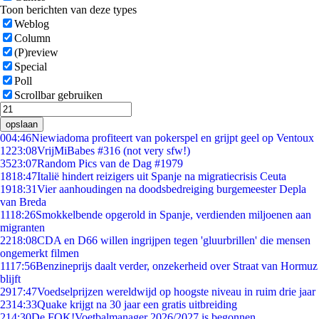
Toon berichten van deze types
Weblog
Column
(P)review
Special
Poll
Scrollbar gebruiken
opslaan
0
04:46
Niewiadoma profiteert van pokerspel en grijpt geel op Ventoux
12
23:08
VrijMiBabes #316 (not very sfw!)
35
23:07
Random Pics van de Dag #1979
18
18:47
Italië hindert reizigers uit Spanje na migratiecrisis Ceuta
19
18:31
Vier aanhoudingen na doodsbedreiging burgemeester Depla
van Breda
11
18:26
Smokkelbende opgerold in Spanje, verdienden miljoenen aan
migranten
22
18:08
CDA en D66 willen ingrijpen tegen 'gluurbrillen' die mensen
ongemerkt filmen
11
17:56
Benzineprijs daalt verder, onzekerheid over Straat van Hormuz
blijft
29
17:47
Voedselprijzen wereldwijd op hoogste niveau in ruim drie jaar
23
14:33
Quake krijgt na 30 jaar een gratis uitbreiding
2
14:30
De FOK!Voetbalmanager 2026/2027 is begonnen