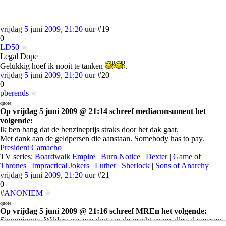
vrijdag 5 juni 2009, 21:20 uur
#19
0
LD50
Legal Dope
Gelukkig hoef ik nooit te tanken
.
vrijdag 5 juni 2009, 21:20 uur
#20
0
pberends
quote:
Op vrijdag 5 juni 2009 @ 21:14 schreef mediaconsument het
volgende:
Ik ben bang dat de benzineprijs straks door het dak gaat.
Met dank aan de geldpersen die aanstaan. Somebody has to pay.
President Camacho
TV series:
Boardwalk Empire
|
Burn Notice
|
Dexter
|
Game of
Thrones
|
Impractical Jokers
|
Luther
|
Sherlock
|
Sons of Anarchy
vrijdag 5 juni 2009, 21:20 uur
#21
0
#ANONIEM
quote:
Op vrijdag 5 juni 2009 @ 21:16 schreef MREn het volgende:
Sjongejonge, Wilders pas een dag aan de macht en nu alles al weer zo