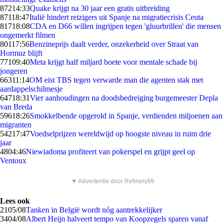
872
14:33
Quake krijgt na 30 jaar een gratis uitbreiding
871
18:47
Italië hindert reizigers uit Spanje na migratiecrisis Ceuta
817
18:08
CDA en D66 willen ingrijpen tegen 'gluurbrillen' die mensen
ongemerkt filmen
801
17:56
Benzineprijs daalt verder, onzekerheid over Straat van
Hormuz blijft
771
09:40
Meta krijgt half miljard boete voor mentale schade bij
jongeren
663
11:14
OM eist TBS tegen verwarde man die agenten stak met
aardappelschilmesje
647
18:31
Vier aanhoudingen na doodsbedreiging burgemeester Depla
van Breda
596
18:26
Smokkelbende opgerold in Spanje, verdienden miljoenen aan
migranten
542
17:47
Voedselprijzen wereldwijd op hoogste niveau in ruim drie
jaar
48
04:46
Niewiadoma profiteert van pokerspel en grijpt geel op
Ventoux
▼ Advertentie door Refinery89
Lees ook
21
05/08
Tanken in België wordt nóg aantrekkelijker
34
04/08
Albert Heijn halveert tempo van Koopzegels sparen vanaf