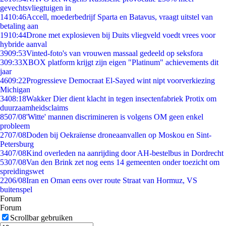
gevechtsvliegtuigen in
14
10:46
Accell, moederbedrijf Sparta en Batavus, vraagt uitstel van
betaling aan
19
10:44
Drone met explosieven bij Duits vliegveld voedt vrees voor
hybride aanval
39
09:53
Vinted-foto's van vrouwen massaal gedeeld op seksfora
3
09:33
XBOX platform krijgt zijn eigen "Platinum" achievements dit
jaar
46
09:22
Progressieve Democraat El-Sayed wint nipt voorverkiezing
Michigan
34
08:18
Wakker Dier dient klacht in tegen insectenfabriek Protix om
duurzaamheidsclaims
85
07/08
'Witte' mannen discrimineren is volgens OM geen enkel
probleem
27
07/08
Doden bij Oekraïense droneaanvallen op Moskou en Sint-
Petersburg
34
07/08
Kind overleden na aanrijding door AH-bestelbus in Dordrecht
53
07/08
Van den Brink zet nog eens 14 gemeenten onder toezicht om
spreidingswet
22
06/08
Iran en Oman eens over route Straat van Hormuz, VS
buitenspel
Forum
Forum
Scrollbar gebruiken