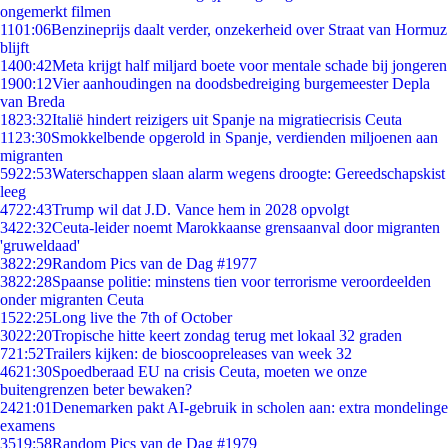
ongemerkt filmen
11
01:06
Benzineprijs daalt verder, onzekerheid over Straat van Hormuz
blijft
14
00:42
Meta krijgt half miljard boete voor mentale schade bij jongeren
19
00:12
Vier aanhoudingen na doodsbedreiging burgemeester Depla
van Breda
18
23:32
Italië hindert reizigers uit Spanje na migratiecrisis Ceuta
11
23:30
Smokkelbende opgerold in Spanje, verdienden miljoenen aan
migranten
59
22:53
Waterschappen slaan alarm wegens droogte: Gereedschapskist
leeg
47
22:43
Trump wil dat J.D. Vance hem in 2028 opvolgt
34
22:32
Ceuta-leider noemt Marokkaanse grensaanval door migranten
'gruweldaad'
38
22:29
Random Pics van de Dag #1977
38
22:28
Spaanse politie: minstens tien voor terrorisme veroordeelden
onder migranten Ceuta
15
22:25
Long live the 7th of October
30
22:20
Tropische hitte keert zondag terug met lokaal 32 graden
7
21:52
Trailers kijken: de bioscoopreleases van week 32
46
21:30
Spoedberaad EU na crisis Ceuta, moeten we onze
buitengrenzen beter bewaken?
24
21:01
Denemarken pakt AI-gebruik in scholen aan: extra mondelinge
examens
35
19:58
Random Pics van de Dag #1979