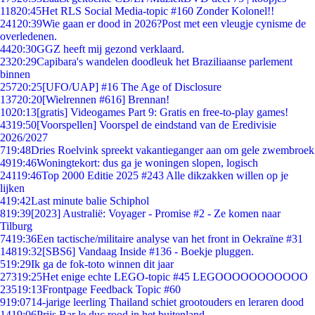
118
20:45
Het RLS Social Media-topic #160 Zonder Kolonel!!
241
20:39
Wie gaan er dood in 2026?Post met een vleugje cynisme de
overledenen.
44
20:30
GGZ heeft mij gezond verklaard.
23
20:29
Capibara's wandelen doodleuk het Braziliaanse parlement
binnen
257
20:25
[UFO/UAP] #16 The Age of Disclosure
137
20:20
[Wielrennen #616] Brennan!
10
20:13
[gratis] Videogames Part 9: Gratis en free-to-play games!
43
19:50
[Voorspellen] Voorspel de eindstand van de Eredivisie
2026/2027
7
19:48
Dries Roelvink spreekt vakantieganger aan om gele zwembroek
49
19:46
Woningtekort: dus ga je woningen slopen, logisch
241
19:46
Top 2000 Editie 2025 #243 Alle dikzakken willen op je
lijken
4
19:42
Last minute balie Schiphol
8
19:39
[2023] Australië: Voyager - Promise #2 - Ze komen naar
Tilburg
74
19:36
Een tactische/militaire analyse van het front in Oekraïne #31
148
19:32
[SBS6] Vandaag Inside #136 - Boekje pluggen.
5
19:29
Ik ga de fok-toto winnen dit jaar
273
19:25
Het enige echte LEGO-topic #45 LEGOOOOOOOOOOO
235
19:13
Frontpage Feedback Topic #60
9
19:07
14-jarige leerling Thailand schiet grootouders en leraren dood
14
19:06
Prijs Bar le duc rood in het buitenland