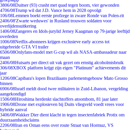
38
06/08
Duitser (93) crasht met quad tegen boom, vier gewonden
47
06/08
Trump wil dat J.D. Vance hem in 2028 opvolgt
1
06/08
Lemmen boekt eerste profzege in zware Ronde van Polen-rit
24
06/08
'Zwarte weduwes' in Rusland trouwen soldaten voor
overlijdensuitkering
14
06/08
Zangeres en Idols-jurylid Jerney Kaagman op 79-jarige leeftijd
overleden
10
06/08
Netflix-abonnees krijgen exclusieve early access tot
uitgebreide GTA VI trailer
65
06/08
Onlyfans-model met G-cup wil als NASA-ambassadeur naar
maan
24
06/08
Huisarts per direct uit vak gezet om ernstig alcoholmisbruik
3
06/08
XBOX platform krijgt zijn eigen "Platinum" achievements dit
jaar
12
06/08
Capibara's lopen Braziliaans parlementsgebouw Mato Grosso
binnen
69
06/08
Israël meldt dood twee militairen in Zuid-Libanon, vergelding
aangekondigd
15
06/08
Hiroshima herdenkt slachtoffers atoombom, 81 jaar later
19
06/08
Drone met explosieven bij Duits vliegveld voedt vrees voor
hybride aanval
34
06/08
Wakker Dier dient klacht in tegen insectenfabriek Protix om
duurzaamheidsclaims
22
06/08
Iran en Oman eens over route Straat van Hormuz, VS