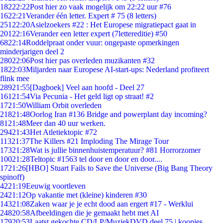
182
22:22
Post hier zo vaak mogelijk om 22:22 uur #76
16
22:21
Verander één letter. Expert # 75 (8 letters)
251
22:20
Asielzoekers #22 : Het Europese migratiepact gaat in
201
22:16
Verander een letter expert (7lettereditie) #50
68
22:14
Roddelpraat onder vuur: ongepaste opmerkingen
minderjarigen deel 2
280
22:06
Post hier pas overleden muzikanten #32
18
22:03
Miljarden naar Europese AI-start-ups: Nederland profiteert
flink mee
289
21:55
[Dagboek] Veel aan hoofd - Deel 27
161
21:54
Via Pecunia - Het geld ligt op straat! #2
17
21:50
William Orbit overleden
218
21:48
Oorlog Iran #136 Bridge and powerplant day incoming?
81
21:48
Meer dan 40 uur werken.
294
21:43
Het Atletiektopic #72
113
21:37
The Killers #21 Imploding The Mirage Tour
173
21:28
Wat is jullie binnenhuistemperatuur? #81 Horrorzomer
100
21:28
Teltopic #1563 tel door en door en door....
17
21:26
[HBO] Stuart Fails to Save the Universe (Big Bang Theory
spinoff)
42
21:19
Eeuwig voortleven
24
21:12
Op vakantie met (kleine) kinderen #30
143
21:08
Zaken waar je je echt dood aan ergert #17 - Werklui
248
20:58
Afbeeldingen die je gemaakt hebt met AI
179
20:53
Laatst gekochte CD/LP/MuziekDVD deel 75 | koopjes