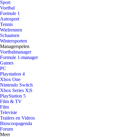
Sport
Voetbal
Formule 1
Autosport
Tennis
Wielrennen
Schaatsen
Wintersporten
Managerspelen
Voetbalmanager
Formule 1-manager
Games
PC
Playstation 4
Xbox One
Nintendo Switch
Xbox Series X|S
PlayStation 5
Film & TV
Film
Televisie
Trailers en Videos
Bioscoopagenda
Forum
Meer