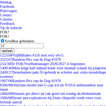
Weblog
Fotoboek
Prijsvragen
Contact
Colofon
Feedback
Tip de redactie
FOK!
FOK!
Scrollbar gebruiken
opslaan
12
23:08
VrijMiBabes #316 (not very sfw!)
35
23:07
Random Pics van de Dag #1979
2
14:30
De FOK!Voetbalmanager 2026/2027 is begonnen
14
09:40
Meta krijgt half miljard boete voor mentale schade bij jongeren
24
09:37
Denemarken pakt AI-gebruik in scholen aan: extra mondelinge
examens
19
07/08
Random Pics van de Dag #1978
65
06/08
Onlyfans-model met G-cup wil als NASA-ambassadeur naar
maan
24
06/08
Huisarts per direct uit vak gezet om ernstig alcoholmisbruik
19
06/08
Drone met explosieven bij Duits vliegveld voedt vrees voor
hybride aanval