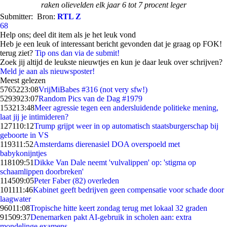
raken olievelden elk jaar 6 tot 7 procent leger
Submitter:
Bron:
RTL Z
68
Help ons; deel dit item als je het leuk vond
Heb je een leuk of interessant bericht gevonden dat je graag op FOK!
terug ziet?
Tip ons dan via de submit!
Zoek jij altijd de leukste nieuwtjes en kun je daar leuk over schrijven?
Meld je aan als nieuwsposter!
Meest gelezen
57652
23:08
VrijMiBabes #316 (not very sfw!)
52939
23:07
Random Pics van de Dag #1979
1532
13:48
Meer agressie tegen een andersluidende politieke mening,
laat jij je intimideren?
1271
10:12
Trump grijpt weer in op automatisch staatsburgerschap bij
geboorte in VS
1193
11:52
Amsterdams dierenasiel DOA overspoeld met
babykonijntjes
1181
09:51
Dikke Van Dale neemt 'vulvalippen' op: 'stigma op
schaamlippen doorbreken'
1145
09:05
Peter Faber (82) overleden
1011
11:46
Kabinet geeft bedrijven geen compensatie voor schade door
laagwater
960
11:08
Tropische hitte keert zondag terug met lokaal 32 graden
915
09:37
Denemarken pakt AI-gebruik in scholen aan: extra
mondelinge examens