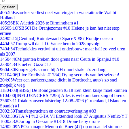
opslaan
4
05:55
Bezoeker verliest deel van vinger in waterattractie Walibi
Holland
4
05:26
EK Atletiek 2026 te Birmingham #1
195
05:16
[SBS6] De Oranjezomer #10 Helene je kan het niet stop
ermee
249
05:15
[Centraal] Ruimtevaart / SpaceX #87 Rondje oceaan
44
04:57
Trump wil dat J.D. Vance hem in 2028 opvolgt
74
04:54
Techniekles verdwijnt uit onderbouw: maar half zo veel uren
als 2007
145
04:46
Migranten breken door grens naar Ceuta in Spanje,l #10
233
04:34
Israel en Gaza #17
96
04:30
Koopzegels sparen bij AH duurt straks 2x zo lang
221
04:06
[Live Eredivisie #1784] Dying seconds van het seizoen!
2
04:05
Weer een parkeergarage dicht in Dordrecht, auto's zo snel
mogelijk weg
118
04:03
[SBS6] De Bondgenoten #318 Een klein kusje moet kunnen
61
04:00
[INFLUENCERS #296] Alles is welkom kneuzing of breuk
256
03:11
Totale zonsverduistering 12-08-2026 (Groenland, IJsland en
Spanje) #1
30
02:39
Transfergeruchten en contractverlenging #83
70
02:33
GTA VI #12 GTA VI Extended look 27 Augustus Netflix/YT
160
02:32
Oorlog in Oekraïne #1318 Drone baby drone
149
02:09
NPO-manager Menno de Boer (47) op non-actief stuurde