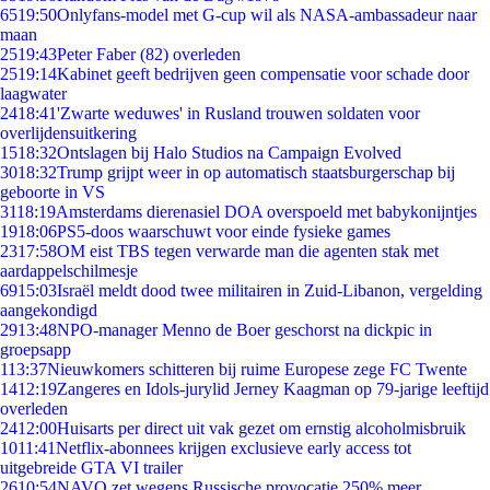
65
19:50
Onlyfans-model met G-cup wil als NASA-ambassadeur naar
maan
25
19:43
Peter Faber (82) overleden
25
19:14
Kabinet geeft bedrijven geen compensatie voor schade door
laagwater
24
18:41
'Zwarte weduwes' in Rusland trouwen soldaten voor
overlijdensuitkering
15
18:32
Ontslagen bij Halo Studios na Campaign Evolved
30
18:32
Trump grijpt weer in op automatisch staatsburgerschap bij
geboorte in VS
31
18:19
Amsterdams dierenasiel DOA overspoeld met babykonijntjes
19
18:06
PS5-doos waarschuwt voor einde fysieke games
23
17:58
OM eist TBS tegen verwarde man die agenten stak met
aardappelschilmesje
69
15:03
Israël meldt dood twee militairen in Zuid-Libanon, vergelding
aangekondigd
29
13:48
NPO-manager Menno de Boer geschorst na dickpic in
groepsapp
1
13:37
Nieuwkomers schitteren bij ruime Europese zege FC Twente
14
12:19
Zangeres en Idols-jurylid Jerney Kaagman op 79-jarige leeftijd
overleden
24
12:00
Huisarts per direct uit vak gezet om ernstig alcoholmisbruik
10
11:41
Netflix-abonnees krijgen exclusieve early access tot
uitgebreide GTA VI trailer
26
10:54
NAVO zet wegens Russische provocatie 250% meer