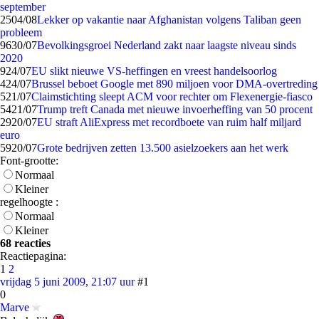
september
25
04/08
Lekker op vakantie naar Afghanistan volgens Taliban geen
probleem
96
30/07
Bevolkingsgroei Nederland zakt naar laagste niveau sinds
2020
9
24/07
EU slikt nieuwe VS-heffingen en vreest handelsoorlog
4
24/07
Brussel beboet Google met 890 miljoen voor DMA-overtreding
5
21/07
Claimstichting sleept ACM voor rechter om Flexenergie-fiasco
54
21/07
Trump treft Canada met nieuwe invoerheffing van 50 procent
29
20/07
EU straft AliExpress met recordboete van ruim half miljard
euro
59
20/07
Grote bedrijven zetten 13.500 asielzoekers aan het werk
Font-grootte:
Normaal
Kleiner
regelhoogte :
Normaal
Kleiner
68 reacties
Reactiepagina:
1
2
vrijdag 5 juni 2009, 21:07 uur
#1
0
Marve