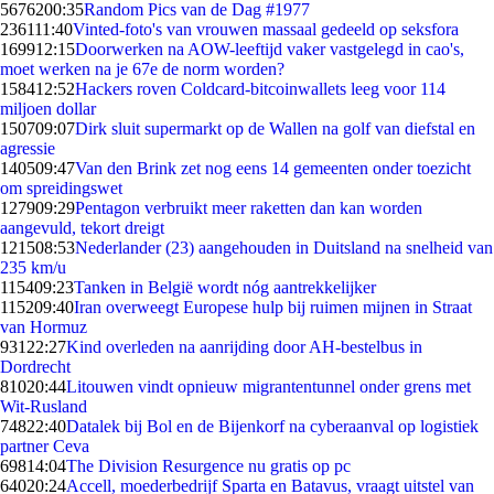
56762
00:35
Random Pics van de Dag #1977
2361
11:40
Vinted-foto's van vrouwen massaal gedeeld op seksfora
1699
12:15
Doorwerken na AOW-leeftijd vaker vastgelegd in cao's,
moet werken na je 67e de norm worden?
1584
12:52
Hackers roven Coldcard-bitcoinwallets leeg voor 114
miljoen dollar
1507
09:07
Dirk sluit supermarkt op de Wallen na golf van diefstal en
agressie
1405
09:47
Van den Brink zet nog eens 14 gemeenten onder toezicht
om spreidingswet
1279
09:29
Pentagon verbruikt meer raketten dan kan worden
aangevuld, tekort dreigt
1215
08:53
Nederlander (23) aangehouden in Duitsland na snelheid van
235 km/u
1154
09:23
Tanken in België wordt nóg aantrekkelijker
1152
09:40
Iran overweegt Europese hulp bij ruimen mijnen in Straat
van Hormuz
931
22:27
Kind overleden na aanrijding door AH-bestelbus in
Dordrecht
810
20:44
Litouwen vindt opnieuw migrantentunnel onder grens met
Wit-Rusland
748
22:40
Datalek bij Bol en de Bijenkorf na cyberaanval op logistiek
partner Ceva
698
14:04
The Division Resurgence nu gratis op pc
640
20:24
Accell, moederbedrijf Sparta en Batavus, vraagt uitstel van