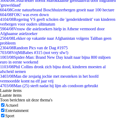
30
04/08
Ceuta-leider noemt Marokkaanse grensaanval door migranten
'gruweldaad'
6
04/08
Grote natuurbrand Boschhuizerbergen groeit naar 100 hectare
6
04/08
FOK! was even down
41
04/08
Regering VS geeft scholen die 'genderidentiteit' van kinderen
verbergen voor ouders ultimatum
59
04/08
Vrouw die asielzoekers hielp in Athene vermoord door
Afghaanse asielzoeker
25
04/08
Lekker op vakantie naar Afghanistan volgens Taliban geen
probleem
23
04/08
Random Pics van de Dag #1975
7
03/08
VrijMiBabes #315 (not very sfw!)
10
03/08
Spider-Man: Brand New Day knalt naar bijna 800 miljoen
euro in eerste weekend
11
03/08
Phil Collins dronk zich bijna dood, kinderen moesten al
afscheid nemen
34
03/08
Man die zesjarig jochie met messteken in het hoofd
vermoordde komt na elf jaar vrij
47
03/08
Man (25) sterft nadat hij lijm als condoom gebruikt
Laatste items
Laatste items
Toon berichten uit deze thema's
Actueel
Entertainment
Sport