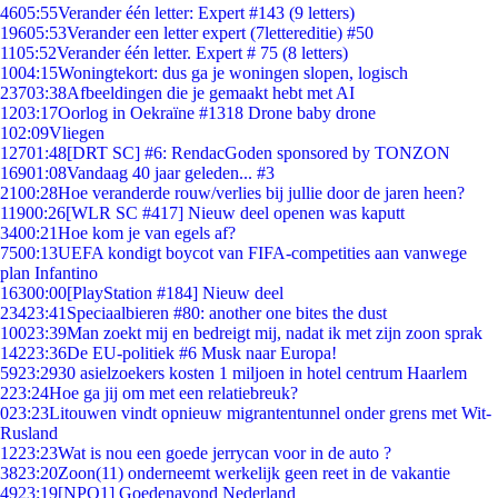
46
05:55
Verander één letter: Expert #143 (9 letters)
196
05:53
Verander een letter expert (7lettereditie) #50
11
05:52
Verander één letter. Expert # 75 (8 letters)
10
04:15
Woningtekort: dus ga je woningen slopen, logisch
237
03:38
Afbeeldingen die je gemaakt hebt met AI
12
03:17
Oorlog in Oekraïne #1318 Drone baby drone
1
02:09
Vliegen
127
01:48
[DRT SC] #6: RendacGoden sponsored by TONZON
169
01:08
Vandaag 40 jaar geleden... #3
21
00:28
Hoe veranderde rouw/verlies bij jullie door de jaren heen?
119
00:26
[WLR SC #417] Nieuw deel openen was kaputt
34
00:21
Hoe kom je van egels af?
75
00:13
UEFA kondigt boycot van FIFA-competities aan vanwege
plan Infantino
163
00:00
[PlayStation #184] Nieuw deel
234
23:41
Speciaalbieren #80: another one bites the dust
100
23:39
Man zoekt mij en bedreigt mij, nadat ik met zijn zoon sprak
142
23:36
De EU-politiek #6 Musk naar Europa!
59
23:29
30 asielzoekers kosten 1 miljoen in hotel centrum Haarlem
2
23:24
Hoe ga jij om met een relatiebreuk?
0
23:23
Litouwen vindt opnieuw migrantentunnel onder grens met Wit-
Rusland
12
23:23
Wat is nou een goede jerrycan voor in de auto ?
38
23:20
Zoon(11) onderneemt werkelijk geen reet in de vakantie
49
23:19
[NPO1] Goedenavond Nederland