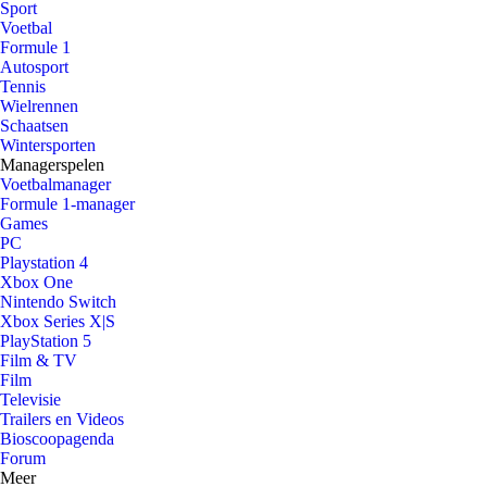
Sport
Voetbal
Formule 1
Autosport
Tennis
Wielrennen
Schaatsen
Wintersporten
Managerspelen
Voetbalmanager
Formule 1-manager
Games
PC
Playstation 4
Xbox One
Nintendo Switch
Xbox Series X|S
PlayStation 5
Film & TV
Film
Televisie
Trailers en Videos
Bioscoopagenda
Forum
Meer