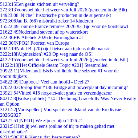
51
23:15
Een gezin stichten uit verveling?
27
23:13
Voorspel hier het weer van Juli 2026 (gemeten in de Bilt)
149
23:08
"Niche"-historische producten in de supermarkt
97
23:06
Jan B. (66) misbruikt zeker 14 kinderen
155
22:49
Tour de France femmes 2026 #3 Tijd voor de borstcrawl
216
22:49
Nederland stevent af op watertekort
3
22:36
EK Atletiek 2026 te Birmingham #1
4
22:30
[NPO2] Poorten van Europa
69
22:19
Nabil B. (20) rijdt fietser aan tijdens dollemansrit
32
22:18
[Alpineskiën] #20 Op weg naar de OS!
41
22:15
Voorspel hier het weer van Juni 2026 (gemeten in de Bilt)
112
22:13
[Het Officiële Steam Topic #201] Steamrolled
209
22:11
[Videoland] B&B vol liefde 6de seizoen #1 voor de
vooruitkijkers
248
22:09
[Dagboek] Veel aan hoofd - Deel 27
170
22:03
Oorlog Iran #136 Bridge and powerplant day incoming?
239
21:54
Vinted #15 nog-net-niet gratis en verzendgezeur
84
21:53
[Britse politiek] #141 Declining Gracefully Was Never Really
an Option
31
21:52
[Voorspellen] Voorspel de eindstand van de Eredivisie
2026/2027
143
21:51
[NPO1] We zijn er bijna 2026 #1
23
21:51
Heb jij wel eens (online of irl) te maken gehad met
discriminatie?
92
21:50
CIDP. Kent u dat, beste mensen?