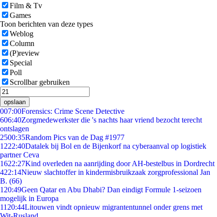
Film & Tv
Games
Toon berichten van deze types
Weblog
Column
(P)review
Special
Poll
Scrollbar gebruiken
opslaan
0
07:00
Forensics: Crime Scene Detective
6
06:40
Zorgmedewerkster die 's nachts haar vriend bezocht terecht
ontslagen
25
00:35
Random Pics van de Dag #1977
12
22:40
Datalek bij Bol en de Bijenkorf na cyberaanval op logistiek
partner Ceva
16
22:27
Kind overleden na aanrijding door AH-bestelbus in Dordrecht
4
22:14
Nieuw slachtoffer in kindermisbruikzaak zorgprofessional Jan
B. (66)
1
20:49
Geen Qatar en Abu Dhabi? Dan eindigt Formule 1-seizoen
mogelijk in Europa
11
20:44
Litouwen vindt opnieuw migrantentunnel onder grens met
Wit-Rusland