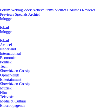
Forum
Weblog
Zoek
Actieve Items
Nieuws
Columns
Reviews
Previews
Specials
Archief
Inloggen
fok.nl
Inloggen
fok.nl
Actueel
Nederland
Internationaal
Economie
Politiek
Tech
Showbiz en Gossip
Opmerkelijk
Entertainment
Showbiz en Gossip
Muziek
Film
Televisie
Media & Cultuur
Bioscoopagenda