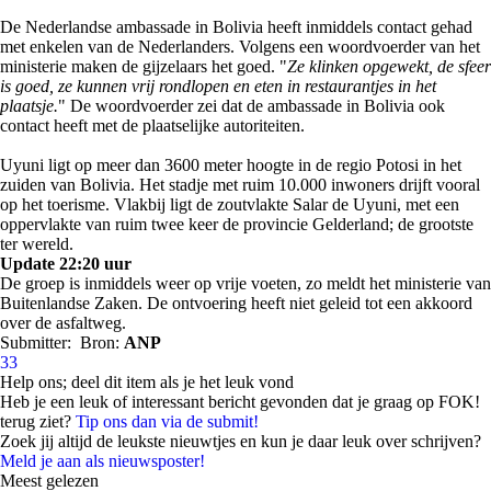
De Nederlandse ambassade in Bolivia heeft inmiddels contact gehad
met enkelen van de Nederlanders. Volgens een woordvoerder van het
ministerie maken de gijzelaars het goed. "
Ze klinken opgewekt, de sfeer
is goed, ze kunnen vrij rondlopen en eten in restaurantjes in het
plaatsje.
" De woordvoerder zei dat de ambassade in Bolivia ook
contact heeft met de plaatselijke autoriteiten.
Uyuni ligt op meer dan 3600 meter hoogte in de regio Potosi in het
zuiden van Bolivia. Het stadje met ruim 10.000 inwoners drijft vooral
op het toerisme. Vlakbij ligt de zoutvlakte Salar de Uyuni, met een
oppervlakte van ruim twee keer de provincie Gelderland; de grootste
ter wereld.
Update 22:20 uur
De groep is inmiddels weer op vrije voeten, zo meldt het ministerie van
Buitenlandse Zaken. De ontvoering heeft niet geleid tot een akkoord
over de asfaltweg.
Submitter:
Bron:
ANP
33
Help ons; deel dit item als je het leuk vond
Heb je een leuk of interessant bericht gevonden dat je graag op FOK!
terug ziet?
Tip ons dan via de submit!
Zoek jij altijd de leukste nieuwtjes en kun je daar leuk over schrijven?
Meld je aan als nieuwsposter!
Meest gelezen