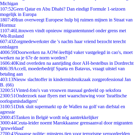
Michigan
1
07:52
Geen Qatar en Abu Dhabi? Dan eindigt Formule 1-seizoen
mogelijk in Europa
18
07:49
Iran overweegt Europese hulp bij ruimen mijnen in Straat van
Hormuz
11
07:46
Litouwen vindt opnieuw migrantentunnel onder grens met
Wit-Rusland
6
07:43
Zorgmedewerkster die 's nachts haar vriend bezocht terecht
ontslagen
40
06:59
Doorwerken na AOW-leeftijd vaker vastgelegd in cao's, moet
werken na je 67e de norm worden?
16
06:40
Kind overleden na aanrijding door AH-bestelbus in Dordrecht
8
06:39
Accell, moederbedrijf Sparta en Batavus, vraagt uitstel van
betaling aan
4
03:13
Nieuw slachtoffer in kindermisbruikzaak zorgprofessional Jan
B. (66)
32
00:51
Vinted-foto's van vrouwen massaal gedeeld op seksfora
23
00:51
Onderzoek naar flyers met waarschuwing voor 'Israëlische
oorlogsmisdadigers'
31
00:51
Dirk sluit supermarkt op de Wallen na golf van diefstal en
agressie
20
00:45
Tanken in België wordt nóg aantrekkelijker
30
00:44
Ceuta-leider noemt Marokkaanse grensaanval door migranten
'gruweldaad'
27
00:43
Spaanse politie: minstens tien voor terrorisme veroordeelden