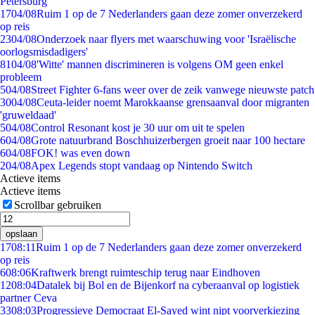
Petersburg
17
04/08
Ruim 1 op de 7 Nederlanders gaan deze zomer onverzekerd
op reis
23
04/08
Onderzoek naar flyers met waarschuwing voor 'Israëlische
oorlogsmisdadigers'
81
04/08
'Witte' mannen discrimineren is volgens OM geen enkel
probleem
5
04/08
Street Fighter 6-fans weer over de zeik vanwege nieuwste patch
30
04/08
Ceuta-leider noemt Marokkaanse grensaanval door migranten
'gruweldaad'
5
04/08
Control Resonant kost je 30 uur om uit te spelen
6
04/08
Grote natuurbrand Boschhuizerbergen groeit naar 100 hectare
6
04/08
FOK! was even down
2
04/08
Apex Legends stopt vandaag op Nintendo Switch
Actieve items
Actieve items
Scrollbar gebruiken
opslaan
17
08:11
Ruim 1 op de 7 Nederlanders gaan deze zomer onverzekerd
op reis
6
08:06
Kraftwerk brengt ruimteschip terug naar Eindhoven
12
08:04
Datalek bij Bol en de Bijenkorf na cyberaanval op logistiek
partner Ceva
33
08:03
Progressieve Democraat El-Sayed wint nipt voorverkiezing