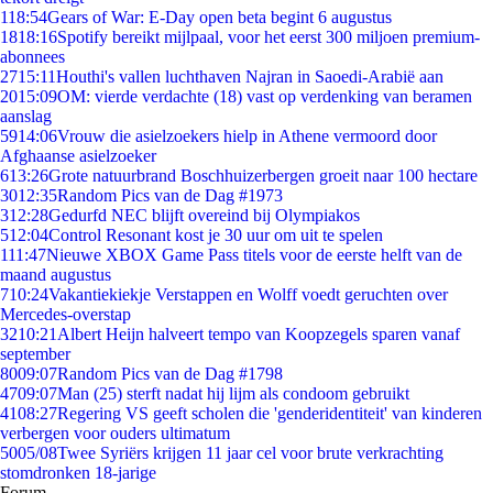
1
18:54
Gears of War: E-Day open beta begint 6 augustus
18
18:16
Spotify bereikt mijlpaal, voor het eerst 300 miljoen premium-
abonnees
27
15:11
Houthi's vallen luchthaven Najran in Saoedi-Arabië aan
20
15:09
OM: vierde verdachte (18) vast op verdenking van beramen
aanslag
59
14:06
Vrouw die asielzoekers hielp in Athene vermoord door
Afghaanse asielzoeker
6
13:26
Grote natuurbrand Boschhuizerbergen groeit naar 100 hectare
30
12:35
Random Pics van de Dag #1973
3
12:28
Gedurfd NEC blijft overeind bij Olympiakos
5
12:04
Control Resonant kost je 30 uur om uit te spelen
1
11:47
Nieuwe XBOX Game Pass titels voor de eerste helft van de
maand augustus
7
10:24
Vakantiekiekje Verstappen en Wolff voedt geruchten over
Mercedes-overstap
32
10:21
Albert Heijn halveert tempo van Koopzegels sparen vanaf
september
80
09:07
Random Pics van de Dag #1798
47
09:07
Man (25) sterft nadat hij lijm als condoom gebruikt
41
08:27
Regering VS geeft scholen die 'genderidentiteit' van kinderen
verbergen voor ouders ultimatum
50
05/08
Twee Syriërs krijgen 11 jaar cel voor brute verkrachting
stomdronken 18-jarige
Forum