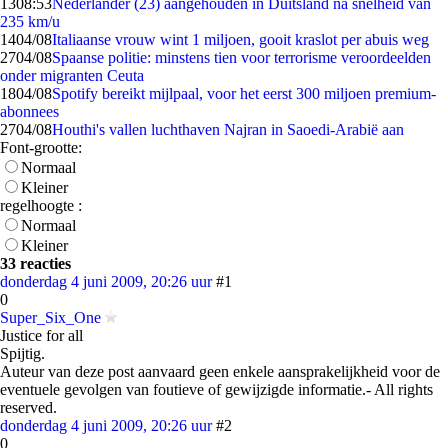
13
08:53
Nederlander (23) aangehouden in Duitsland na snelheid van
235 km/u
14
04/08
Italiaanse vrouw wint 1 miljoen, gooit kraslot per abuis weg
27
04/08
Spaanse politie: minstens tien voor terrorisme veroordeelden
onder migranten Ceuta
18
04/08
Spotify bereikt mijlpaal, voor het eerst 300 miljoen premium-
abonnees
27
04/08
Houthi's vallen luchthaven Najran in Saoedi-Arabië aan
Font-grootte:
Normaal
Kleiner
regelhoogte :
Normaal
Kleiner
33 reacties
donderdag 4 juni 2009, 20:26 uur
#1
0
Super_Six_One
Justice for all
Spijtig.
Auteur van deze post aanvaard geen enkele aansprakelijkheid voor de
eventuele gevolgen van foutieve of gewijzigde informatie.- All rights
reserved.
donderdag 4 juni 2009, 20:26 uur
#2
0