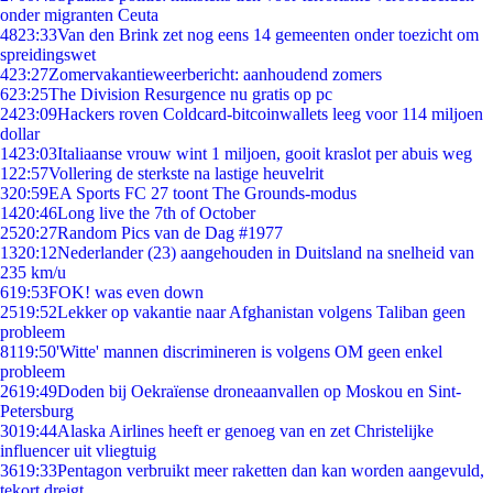
onder migranten Ceuta
48
23:33
Van den Brink zet nog eens 14 gemeenten onder toezicht om
spreidingswet
4
23:27
Zomervakantieweerbericht: aanhoudend zomers
6
23:25
The Division Resurgence nu gratis op pc
24
23:09
Hackers roven Coldcard-bitcoinwallets leeg voor 114 miljoen
dollar
14
23:03
Italiaanse vrouw wint 1 miljoen, gooit kraslot per abuis weg
1
22:57
Vollering de sterkste na lastige heuvelrit
3
20:59
EA Sports FC 27 toont The Grounds-modus
14
20:46
Long live the 7th of October
25
20:27
Random Pics van de Dag #1977
13
20:12
Nederlander (23) aangehouden in Duitsland na snelheid van
235 km/u
6
19:53
FOK! was even down
25
19:52
Lekker op vakantie naar Afghanistan volgens Taliban geen
probleem
81
19:50
'Witte' mannen discrimineren is volgens OM geen enkel
probleem
26
19:49
Doden bij Oekraïense droneaanvallen op Moskou en Sint-
Petersburg
30
19:44
Alaska Airlines heeft er genoeg van en zet Christelijke
influencer uit vliegtuig
36
19:33
Pentagon verbruikt meer raketten dan kan worden aangevuld,
tekort dreigt