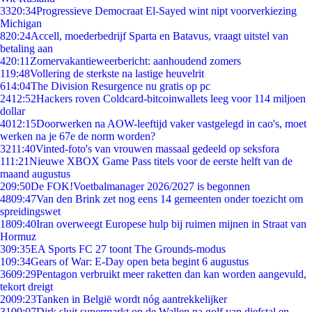
33
20:34
Progressieve Democraat El-Sayed wint nipt voorverkiezing
Michigan
8
20:24
Accell, moederbedrijf Sparta en Batavus, vraagt uitstel van
betaling aan
4
20:11
Zomervakantieweerbericht: aanhoudend zomers
1
19:48
Vollering de sterkste na lastige heuvelrit
6
14:04
The Division Resurgence nu gratis op pc
24
12:52
Hackers roven Coldcard-bitcoinwallets leeg voor 114 miljoen
dollar
40
12:15
Doorwerken na AOW-leeftijd vaker vastgelegd in cao's, moet
werken na je 67e de norm worden?
32
11:40
Vinted-foto's van vrouwen massaal gedeeld op seksfora
1
11:21
Nieuwe XBOX Game Pass titels voor de eerste helft van de
maand augustus
2
09:50
De FOK!Voetbalmanager 2026/2027 is begonnen
48
09:47
Van den Brink zet nog eens 14 gemeenten onder toezicht om
spreidingswet
18
09:40
Iran overweegt Europese hulp bij ruimen mijnen in Straat van
Hormuz
3
09:35
EA Sports FC 27 toont The Grounds-modus
1
09:34
Gears of War: E-Day open beta begint 6 augustus
36
09:29
Pentagon verbruikt meer raketten dan kan worden aangevuld,
tekort dreigt
20
09:23
Tanken in België wordt nóg aantrekkelijker
31
09:07
Dirk sluit supermarkt op de Wallen na golf van diefstal en