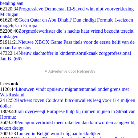
betaling aan
621
20:34
Progressieve Democraat El-Sayed wint nipt voorverkiezing
Michigan
616
20:49
Geen Qatar en Abu Dhabi? Dan eindigt Formule 1-seizoen
mogelijk in Europa
522
06:40
Zorgmedewerkster die 's nachts haar vriend bezocht terecht
ontslagen
519
11:21
Nieuwe XBOX Game Pass titels voor de eerste helft van de
maand augustus
473
22:14
Nieuw slachtoffer in kindermisbruikzaak zorgprofessional
Jan B. (66)
▼ Advertentie door Refinery89
Lees ook
11
20:44
Litouwen vindt opnieuw migrantentunnel onder grens met
Wit-Rusland
24
12:52
Hackers roven Coldcard-bitcoinwallets leeg voor 114 miljoen
dollar
18
09:40
Iran overweegt Europese hulp bij ruimen mijnen in Straat van
Hormuz
36
09:29
Pentagon verbruikt meer raketten dan kan worden aangevuld,
tekort dreigt
20
09:23
Tanken in België wordt nóg aantrekkelijker