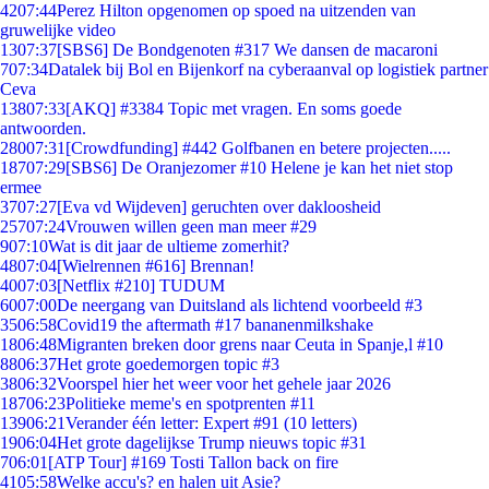
42
07:44
Perez Hilton opgenomen op spoed na uitzenden van
gruwelijke video
13
07:37
[SBS6] De Bondgenoten #317 We dansen de macaroni
7
07:34
Datalek bij Bol en Bijenkorf na cyberaanval op logistiek partner
Ceva
138
07:33
[AKQ] #3384 Topic met vragen. En soms goede
antwoorden.
280
07:31
[Crowdfunding] #442 Golfbanen en betere projecten.....
187
07:29
[SBS6] De Oranjezomer #10 Helene je kan het niet stop
ermee
37
07:27
[Eva vd Wijdeven] geruchten over dakloosheid
257
07:24
Vrouwen willen geen man meer #29
9
07:10
Wat is dit jaar de ultieme zomerhit?
48
07:04
[Wielrennen #616] Brennan!
40
07:03
[Netflix #210] TUDUM
60
07:00
De neergang van Duitsland als lichtend voorbeeld #3
35
06:58
Covid19 the aftermath #17 bananenmilkshake
18
06:48
Migranten breken door grens naar Ceuta in Spanje,l #10
88
06:37
Het grote goedemorgen topic #3
38
06:32
Voorspel hier het weer voor het gehele jaar 2026
187
06:23
Politieke meme's en spotprenten #11
139
06:21
Verander één letter: Expert #91 (10 letters)
19
06:04
Het grote dagelijkse Trump nieuws topic #31
7
06:01
[ATP Tour] #169 Tosti Tallon back on fire
41
05:58
Welke accu's? en halen uit Asie?