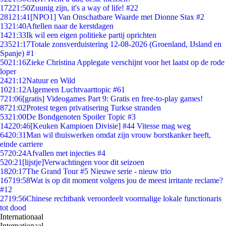
172
21:50
Zuunig zijn, it's a way of life! #22
281
21:41
[NPO1] Van Onschatbare Waarde met Dionne Stax #2
13
21:40
Aftellen naar de kerstdagen
14
21:33
Ik wil een eigen politieke partij oprichten
235
21:17
Totale zonsverduistering 12-08-2026 (Groenland, IJsland en
Spanje) #1
50
21:16
Zieke Christina Applegate verschijnt voor het laatst op de rode
loper
24
21:12
Natuur en Wild
10
21:12
Algemeen Luchtvaarttopic #61
7
21:06
[gratis] Videogames Part 9: Gratis en free-to-play games!
87
21:02
Protest tegen privatisering Turkse stranden
53
21:00
De Bondgenoten Spoiler Topic #3
142
20:46
[Keuken Kampioen Divisie] #44 Vitesse mag weg
64
20:31
Man wil thuiswerken omdat zijn vrouw borstkanker heeft,
einde carriere
57
20:24
Afvallen met injecties #4
5
20:21
[lijstje]Verwachtingen voor dit seizoen
18
20:17
The Grand Tour #5 Nieuwe serie - nieuw trio
167
19:58
Wat is op dit moment volgens jou de meest irritante reclame?
#12
27
19:56
Chinese rechtbank veroordeelt voormalige lokale functionaris
tot dood
Internationaal
Internationaal