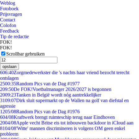
Weblog
Fotoboek
Prijsvragen
Contact
Colofon
Feedback
Tip de redactie
FOK!
FOK!
Scrollbar gebruiken
opslaan
6
06:40
Zorgmedewerkster die 's nachts haar vriend bezocht terecht
ontslagen
25
00:35
Random Pics van de Dag #1977
2
09:50
De FOK!Voetbalmanager 2026/2027 is begonnen
20
09:23
Tanken in België wordt nóg aantrekkelijker
31
09:07
Dirk sluit supermarkt op de Wallen na golf van diefstal en
agressie
12
05/08
Random Pics van de Dag #1976
6
04/08
Kraftwerk brengt ruimteschip terug naar Eindhoven
20
04/08
Apple vecht Britse eis tot inbouwen backdoor in iCloud aan
81
04/08
'Witte' mannen discrimineren is volgens OM geen enkel
probleem