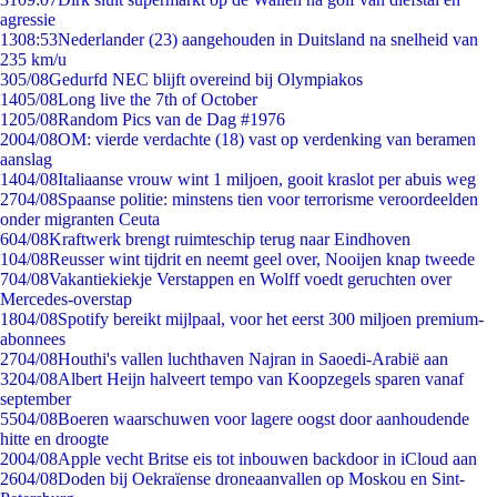
agressie
13
08:53
Nederlander (23) aangehouden in Duitsland na snelheid van
235 km/u
3
05/08
Gedurfd NEC blijft overeind bij Olympiakos
14
05/08
Long live the 7th of October
12
05/08
Random Pics van de Dag #1976
20
04/08
OM: vierde verdachte (18) vast op verdenking van beramen
aanslag
14
04/08
Italiaanse vrouw wint 1 miljoen, gooit kraslot per abuis weg
27
04/08
Spaanse politie: minstens tien voor terrorisme veroordeelden
onder migranten Ceuta
6
04/08
Kraftwerk brengt ruimteschip terug naar Eindhoven
1
04/08
Reusser wint tijdrit en neemt geel over, Nooijen knap tweede
7
04/08
Vakantiekiekje Verstappen en Wolff voedt geruchten over
Mercedes-overstap
18
04/08
Spotify bereikt mijlpaal, voor het eerst 300 miljoen premium-
abonnees
27
04/08
Houthi's vallen luchthaven Najran in Saoedi-Arabië aan
32
04/08
Albert Heijn halveert tempo van Koopzegels sparen vanaf
september
55
04/08
Boeren waarschuwen voor lagere oogst door aanhoudende
hitte en droogte
20
04/08
Apple vecht Britse eis tot inbouwen backdoor in iCloud aan
26
04/08
Doden bij Oekraïense droneaanvallen op Moskou en Sint-