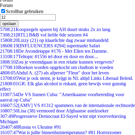
Forum
Scrollbar gebruiken
opslaan
57
08:21
Koopzegels sparen bij AH duurt straks 2x zo lang
73
08:21
[RTL] B&B vol liefde 6de seizoen #4
158
08:20
Lizzy (21) op klaarlichte dag zwaar mishandeld
186
08:19
[INFLUENCERS #294] supermarkt Safari
217
08:18
De Avondetappe #176 - Met Ellen ten Damme.
131
08:17
Teltopic #1556 tel door en door en door....
18
08:10
Zou je vreemdgaan in een relatie kunnen vergeven?
177
08:10
Boeken worden opgekocht om chatbots te voeden
48
08:05
Abdul A. (27) als afperser "Fleur" door het leven
137
08:05
Wat je ook stemt, je krijgt in NL altijd Links Liberaal Beleid.
218
08:01
GR: Elk glas alcohol is riskant, geen bewijs voor gunstig
effect
110
07:54
De VS framen Cuba: "Amerikaanse voorbereiding voor
aanval op Cuba"
166
07:52
[AMV] VS #1312 spammers van de internationale rechtsorde
108
07:50
Lisa (38) vermoord door Afghaanse asielzoeker
3
07:49
Progressieve Democraat El-Sayed wint nipt voorverkiezing
Michigan
204
07:48
Russia vs Ukraine #91
161
07:47
Wat is jullie binnenhuistemperatuur? #81 Horrorzomer