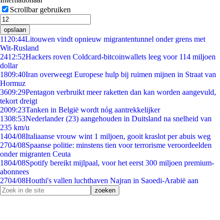
Scrollbar gebruiken
opslaan
11
20:44
Litouwen vindt opnieuw migrantentunnel onder grens met
Wit-Rusland
24
12:52
Hackers roven Coldcard-bitcoinwallets leeg voor 114 miljoen
dollar
18
09:40
Iran overweegt Europese hulp bij ruimen mijnen in Straat van
Hormuz
36
09:29
Pentagon verbruikt meer raketten dan kan worden aangevuld,
tekort dreigt
20
09:23
Tanken in België wordt nóg aantrekkelijker
13
08:53
Nederlander (23) aangehouden in Duitsland na snelheid van
235 km/u
14
04/08
Italiaanse vrouw wint 1 miljoen, gooit kraslot per abuis weg
27
04/08
Spaanse politie: minstens tien voor terrorisme veroordeelden
onder migranten Ceuta
18
04/08
Spotify bereikt mijlpaal, voor het eerst 300 miljoen premium-
abonnees
27
04/08
Houthi's vallen luchthaven Najran in Saoedi-Arabië aan