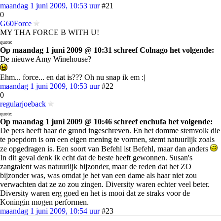
maandag 1 juni 2009, 10:53 uur
#21
0
G60Force
MY THA FORCE B WITH U!
quote:
Op maandag 1 juni 2009 @ 10:31 schreef Colnago het volgende:
De nieuwe Amy Winehouse?
Ehm... force... en dat is??? Oh nu snap ik em :|
maandag 1 juni 2009, 10:53 uur
#22
0
regularjoeback
quote:
Op maandag 1 juni 2009 @ 10:46 schreef enchufa het volgende:
De pers heeft haar de grond ingeschreven. En het domme stemvolk die
te poepdom is om een eigen mening te vormen, stemt natuurlijk zoals
ze opgedragen is. Een soort van Befehl ist Befehl, maar dan anders
In dit geval denk ik echt dat de beste heeft gewonnen. Susan's
zangtalent was natuurlijk bijzonder, maar de reden dat het ZO
bijzonder was, was omdat je het van een dame als haar niet zou
verwachten dat ze zo zou zingen. Diversity waren echter veel beter.
Diversity waren erg goed en het is mooi dat ze straks voor de
Koningin mogen performen.
maandag 1 juni 2009, 10:54 uur
#23
0