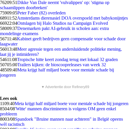
762
09:51
Dikke Van Dale neemt 'vulvalippen' op: 'stigma op
schaamlippen doorbreken'
759
09:05
Peter Faber (82) overleden
689
11:52
Amsterdams dierenasiel DOA overspoeld met babykonijntjes
669
22:04
Ontslagen bij Halo Studios na Campaign Evolved
580
09:37
Denemarken pakt AI-gebruik in scholen aan: extra
mondelinge examens
567
11:46
Kabinet geeft bedrijven geen compensatie voor schade door
laagwater
560
13:48
Meer agressie tegen een andersluidende politieke mening,
laat jij je intimideren?
546
11:08
Tropische hitte keert zondag terug met lokaal 32 graden
507
05:00
Trailers kijken: de bioscoopreleases van week 32
485
09:40
Meta krijgt half miljard boete voor mentale schade bij
jongeren
▼ Advertentie door Refinery89
Lees ook
11
09:40
Meta krijgt half miljard boete voor mentale schade bij jongeren
85
04/08
'Witte' mannen discrimineren is volgens OM geen enkel
probleem
80
03/08
Spandoek "Bruine mannen naar achteren" in België opeens
wèl racistisch