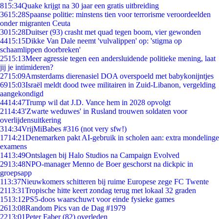
8
15:34
Quake krijgt na 30 jaar een gratis uitbreiding
36
15:28
Spaanse politie: minstens tien voor terrorisme veroordeelden
onder migranten Ceuta
30
15:28
Duitser (93) crasht met quad tegen boom, vier gewonden
44
15:15
Dikke Van Dale neemt 'vulvalippen' op: 'stigma op
schaamlippen doorbreken'
25
15:13
Meer agressie tegen een andersluidende politieke mening, laat
jij je intimideren?
27
15:09
Amsterdams dierenasiel DOA overspoeld met babykonijntjes
69
15:03
Israël meldt dood twee militairen in Zuid-Libanon, vergelding
aangekondigd
44
14:47
Trump wil dat J.D. Vance hem in 2028 opvolgt
21
14:43
'Zwarte weduwes' in Rusland trouwen soldaten voor
overlijdensuitkering
3
14:34
VrijMiBabes #316 (not very sfw!)
17
14:21
Denemarken pakt AI-gebruik in scholen aan: extra mondelinge
examens
14
13:49
Ontslagen bij Halo Studios na Campaign Evolved
29
13:48
NPO-manager Menno de Boer geschorst na dickpic in
groepsapp
1
13:37
Nieuwkomers schitteren bij ruime Europese zege FC Twente
21
13:31
Tropische hitte keert zondag terug met lokaal 32 graden
15
13:12
PS5-doos waarschuwt voor einde fysieke games
26
13:08
Random Pics van de Dag #1979
22
13:01
Peter Faber (82) overleden