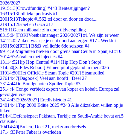
2026/2027
19
15:13
[Crowdfunding] #443 Rentestijgingen?
163
15:13
Politieke podcasts #1
200
15:13
Teltopic #1562 tel door en door en door....
219
15:12
Israel en Gaza #17
5
15:11
Geen miljonair zijn door tijdverspilling
83
15:04
[FOK!Voetbalmanager 2026/2027] #1 We zijn er weer
141
15:02
Zaken waar je je echt dood aan ergert #17 - Werklui
169
15:02
[RTL] B&B vol liefde 6de seizoen #4
99
14:56
Migranten breken door grens naar Ceuta in Spanje,l #10
70
14:53
Afvallen met injecties #4
131
14:52
Hip Hop Central #114 Hip Hop Don´t Stop!
7
14:50
[X-Files Reboot] Filmen pilot gepland in mei 2026
119
14:50
[Het Officiële Steam Topic #201] Steamrolled
276
14:47
[Dagboek] Veel aan hoofd - Deel 27
73
14:44
De Bondgenoten Spoiler Topic #3
25
14:44
Congo verbiedt export van koper en kobalt, Europa zal
gevolgen voelen
34
14:43
[2026/2027] Eredivisietoto #1
240
14:41
Top 2000 Editie 2025 #243 Alle dikzakken willen op je
lijken
5
14:41
Defensiepact Pakistan, Turkije en Saudi-Arabië bevat art.5
clausule?
104
14:40
[Breien] Deel 21, met zomerbreisels
17
14:33
Peter Faber is overleden