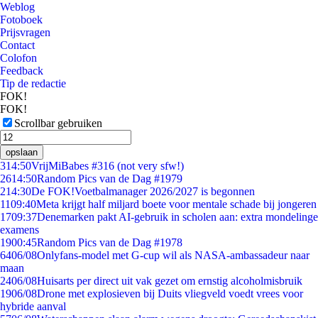
Weblog
Fotoboek
Prijsvragen
Contact
Colofon
Feedback
Tip de redactie
FOK!
FOK!
Scrollbar gebruiken
opslaan
3
14:50
VrijMiBabes #316 (not very sfw!)
26
14:50
Random Pics van de Dag #1979
2
14:30
De FOK!Voetbalmanager 2026/2027 is begonnen
11
09:40
Meta krijgt half miljard boete voor mentale schade bij jongeren
17
09:37
Denemarken pakt AI-gebruik in scholen aan: extra mondelinge
examens
19
00:45
Random Pics van de Dag #1978
64
06/08
Onlyfans-model met G-cup wil als NASA-ambassadeur naar
maan
24
06/08
Huisarts per direct uit vak gezet om ernstig alcoholmisbruik
19
06/08
Drone met explosieven bij Duits vliegveld voedt vrees voor
hybride aanval