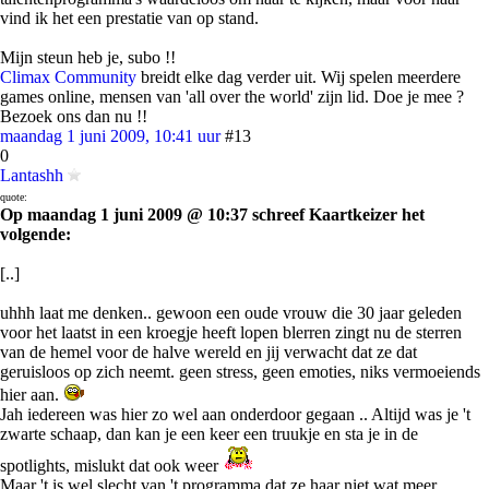
vind ik het een prestatie van op stand.
Mijn steun heb je, subo !!
Climax Community
breidt elke dag verder uit. Wij spelen meerdere
games online, mensen van 'all over the world' zijn lid. Doe je mee ?
Bezoek ons dan nu !!
maandag 1 juni 2009, 10:41 uur
#13
0
Lantashh
quote:
Op maandag 1 juni 2009 @ 10:37 schreef Kaartkeizer het
volgende:
[..]
uhhh laat me denken.. gewoon een oude vrouw die 30 jaar geleden
voor het laatst in een kroegje heeft lopen blerren zingt nu de sterren
van de hemel voor de halve wereld en jij verwacht dat ze dat
geruisloos op zich neemt. geen stress, geen emoties, niks vermoeiends
hier aan.
Jah iedereen was hier zo wel aan onderdoor gegaan .. Altijd was je 't
zwarte schaap, dan kan je een keer een truukje en sta je in de
spotlights, mislukt dat ook weer
Maar 't is wel slecht van 't programma dat ze haar niet wat meer