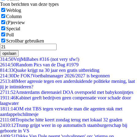
Toon berichten van deze types
Weblog
Column
(P)review
Special
Poll
Scrollbar gebruiken
opslaan
3
14:50
VrijMiBabes #316 (not very sfw!)
26
14:50
Random Pics van de Dag #1979
8
14:33
Quake krijgt na 30 jaar een gratis uitbreiding
2
14:30
De FOK!Voetbalmanager 2026/2027 is begonnen
25
13:48
Meer agressie tegen een andersluidende politieke mening, laat
jij je intimideren?
27
11:52
Amsterdams dierenasiel DOA overspoeld met babykonijntjes
19
11:46
Kabinet geeft bedrijven geen compensatie voor schade door
laagwater
18
11:14
OM eist TBS tegen verwarde man die agenten stak met
aardappelschilmesje
21
11:08
Tropische hitte keert zondag terug met lokaal 32 graden
24
10:12
Trump grijpt weer in op automatisch staatsburgerschap bij
geboorte in VS
44
09:51
Dikke Van Dale neemt 'vulvalippen' op: 'stigma op