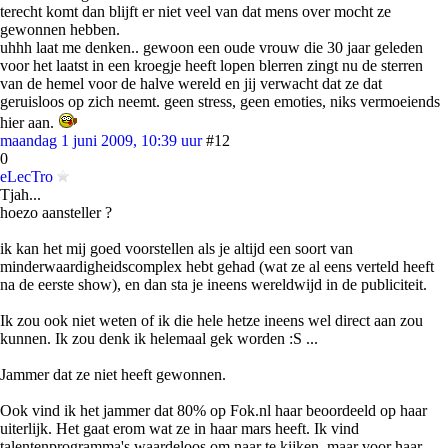
terecht komt dan blijft er niet veel van dat mens over mocht ze
gewonnen hebben.
uhhh laat me denken.. gewoon een oude vrouw die 30 jaar geleden
voor het laatst in een kroegje heeft lopen blerren zingt nu de sterren
van de hemel voor de halve wereld en jij verwacht dat ze dat
geruisloos op zich neemt. geen stress, geen emoties, niks vermoeiends
hier aan.
maandag 1 juni 2009, 10:39 uur
#12
0
eLecTro
Tjah...
hoezo aansteller ?
ik kan het mij goed voorstellen als je altijd een soort van
minderwaardigheidscomplex hebt gehad (wat ze al eens verteld heeft
na de eerste show), en dan sta je ineens wereldwijd in de publiciteit.
Ik zou ook niet weten of ik die hele hetze ineens wel direct aan zou
kunnen. Ik zou denk ik helemaal gek worden :S ...
Jammer dat ze niet heeft gewonnen.
Ook vind ik het jammer dat 80% op Fok.nl haar beoordeeld op haar
uiterlijk. Het gaat erom wat ze in haar mars heeft. Ik vind
talentenprogramma's waardeloos om naar te kijken, maar voor haar