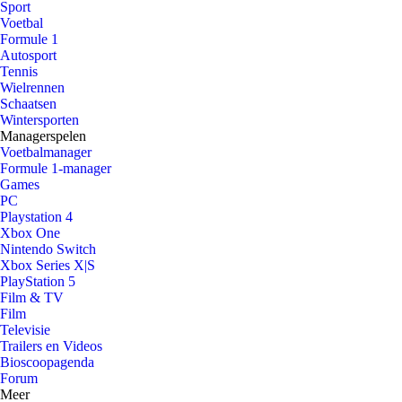
Sport
Voetbal
Formule 1
Autosport
Tennis
Wielrennen
Schaatsen
Wintersporten
Managerspelen
Voetbalmanager
Formule 1-manager
Games
PC
Playstation 4
Xbox One
Nintendo Switch
Xbox Series X|S
PlayStation 5
Film & TV
Film
Televisie
Trailers en Videos
Bioscoopagenda
Forum
Meer