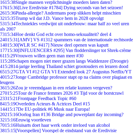
16
15:38
Single mannen verplichtsingle moeders laten daten?
176
15:36
[Live Eredivisie #1784] Dying seconds van het seizoen!
26
15:36
Pinda-allergie? Andermans poep slikken helpt misschien
32
15:35
Trump wil dat J.D. Vance hem in 2028 opvolgt
53
15:34
Techniekles verdwijnt uit onderbouw: maar half zo veel uren
als 2007
73
15:34
Hoe denkt God echt over homo-seksualiteit? deel 4
240
15:31
[AMV] VS #1312 spammers van de internationale rechtsorde
140
15:30
[WLR SC #417] Nieuw deel openen was kaputt
177
15:30
[INFLUENCERS #295] Van flodderslinger tot Shrek-crème
61
15:29
Vrouwen willen geen man meer #30
1
15:28
Schapen mogen niet meer grazen langs Waddenzee (Droogte)
4
15:28
14-jarige leerling Thailand schiet grootouders en leraren dood
65
15:27
GTA VI #12 GTA VI Extended look 27 Augustus Netflix/YT
40
15:27
Jonge Cambridge professor stapt op na claims over plagiaat en
leugens
36
15:26
Zou je vreemdgaan in een relatie kunnen vergeven?
270
15:25
Tour de France femmes 2026 #3 Tijd voor de borstcrawl
233
15:21
Frontpage Feedback Topic #60
84
15:19
Overleden Acteurs & Actrices Deel #15
144
15:17
De EU-politiek #6 Musk naar Europa!
202
15:16
Oorlog Iran #136 Bridge and powerplant day incoming?
32
15:16
Eeuwig voortleven
70
15:16
Huisarts doet haar werk onder invloed van alcohol
38
15:15
[Voorspellen] Voorspel de eindstand van de Eredivisie