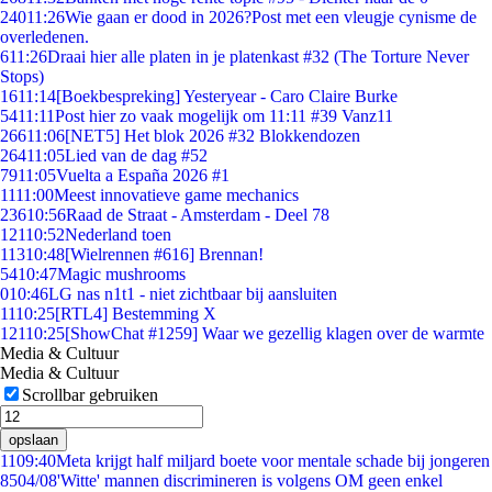
240
11:26
Wie gaan er dood in 2026?Post met een vleugje cynisme de
overledenen.
6
11:26
Draai hier alle platen in je platenkast #32 (The Torture Never
Stops)
16
11:14
[Boekbespreking] Yesteryear - Caro Claire Burke
54
11:11
Post hier zo vaak mogelijk om 11:11 #39 Vanz11
266
11:06
[NET5] Het blok 2026 #32 Blokkendozen
264
11:05
Lied van de dag #52
79
11:05
Vuelta a España 2026 #1
11
11:00
Meest innovatieve game mechanics
236
10:56
Raad de Straat - Amsterdam - Deel 78
121
10:52
Nederland toen
113
10:48
[Wielrennen #616] Brennan!
54
10:47
Magic mushrooms
0
10:46
LG nas n1t1 - niet zichtbaar bij aansluiten
11
10:25
[RTL4] Bestemming X
121
10:25
[ShowChat #1259] Waar we gezellig klagen over de warmte
Media & Cultuur
Media & Cultuur
Scrollbar gebruiken
opslaan
11
09:40
Meta krijgt half miljard boete voor mentale schade bij jongeren
85
04/08
'Witte' mannen discrimineren is volgens OM geen enkel