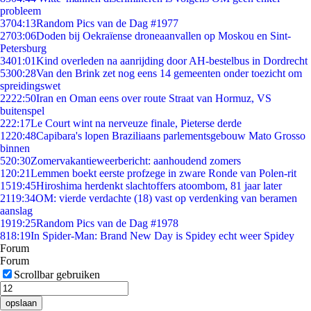
probleem
37
04:13
Random Pics van de Dag #1977
27
03:06
Doden bij Oekraïense droneaanvallen op Moskou en Sint-
Petersburg
34
01:01
Kind overleden na aanrijding door AH-bestelbus in Dordrecht
53
00:28
Van den Brink zet nog eens 14 gemeenten onder toezicht om
spreidingswet
22
22:50
Iran en Oman eens over route Straat van Hormuz, VS
buitenspel
2
22:17
Le Court wint na nerveuze finale, Pieterse derde
12
20:48
Capibara's lopen Braziliaans parlementsgebouw Mato Grosso
binnen
5
20:30
Zomervakantieweerbericht: aanhoudend zomers
1
20:21
Lemmen boekt eerste profzege in zware Ronde van Polen-rit
15
19:45
Hiroshima herdenkt slachtoffers atoombom, 81 jaar later
21
19:34
OM: vierde verdachte (18) vast op verdenking van beramen
aanslag
19
19:25
Random Pics van de Dag #1978
8
18:19
In Spider-Man: Brand New Day is Spidey echt weer Spidey
Forum
Forum
Scrollbar gebruiken
opslaan