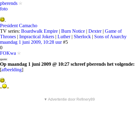
pberends
foto
.
President Camacho
TV series:
Boardwalk Empire
|
Burn Notice
|
Dexter
|
Game of
Thrones
|
Impractical Jokers
|
Luther
|
Sherlock
|
Sons of Anarchy
maandag 1 juni 2009, 10:28 uur
#5
0
FOKwa
quote:
Op maandag 1 juni 2009 @ 10:27 schreef pberends het volgende:
[
afbeelding
]
.
▼ Advertentie door Refinery89