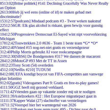
85
13:02
[Britse politiek] #141 Declining Gracefully Was Never Really
an Option
26
13:00
Heb jij wel eens (online of irl) te maken gehad met
discriminatie?
153
12:57
[podcasts] Misdaad podcasts #3 - Twee weken taakstraf
225
12:56
GR: Elk glas alcohol is riskant, geen bewijs voor gunstig
effect
104
12:50
Progressieve Democraat El-Sayed wint nipt voorverkiezing
Michigan
178
12:42
Touwtrekken 2.0 #636 - Team 1 beste team *G* *O*
249
12:40
Vinted #15 nog-net-niet gratis en verzendgezeur
3
12:40
Philip Morris gebruikt AI voor rookcampagne
219
12:30
[SBS6] De Bondgenoten #317 We dansen de macaroni
284
12:28
MotoGP #93 Met de TT in Assen
18
12:23
Tony Scott (54) overleden
45
12:10
[Netflix #210] TUDUM
84
12:08
UEFA kondigt boycot van FIFA-competities aan vanwege
plan Infantino
9
12:02
[gratis] Videogames Part 9: Gratis en free-to-play games!
41
11:50
GGZ heeft mij gezond verklaard.
117
11:42
Vrienden gaan op vakantie zonder mij uit te nodigen
250
11:39
Asielzoekers #22 : Het Europese migratiepact gaat in
111
11:37
Kapper Walat (27) slachtoffer van vernielingen
167
11:32
Voorspel hier het warmtegetal van 2026
268
11:32
Banken met hoge rente topic #95 - Dichter naar de 0