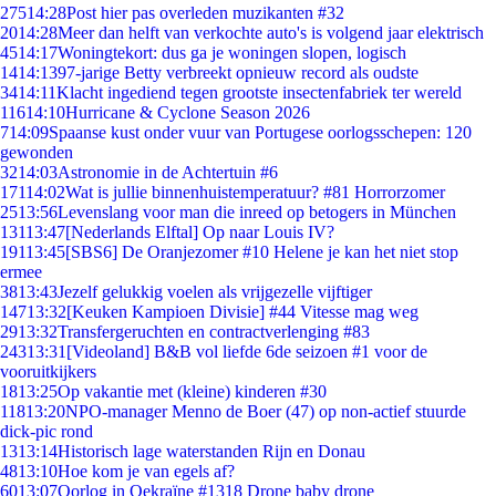
275
14:28
Post hier pas overleden muzikanten #32
20
14:28
Meer dan helft van verkochte auto's is volgend jaar elektrisch
45
14:17
Woningtekort: dus ga je woningen slopen, logisch
14
14:13
97-jarige Betty verbreekt opnieuw record als oudste
34
14:11
Klacht ingediend tegen grootste insectenfabriek ter wereld
116
14:10
Hurricane & Cyclone Season 2026
7
14:09
Spaanse kust onder vuur van Portugese oorlogsschepen: 120
gewonden
32
14:03
Astronomie in de Achtertuin #6
171
14:02
Wat is jullie binnenhuistemperatuur? #81 Horrorzomer
25
13:56
Levenslang voor man die inreed op betogers in München
131
13:47
[Nederlands Elftal] Op naar Louis IV?
191
13:45
[SBS6] De Oranjezomer #10 Helene je kan het niet stop
ermee
38
13:43
Jezelf gelukkig voelen als vrijgezelle vijftiger
147
13:32
[Keuken Kampioen Divisie] #44 Vitesse mag weg
29
13:32
Transfergeruchten en contractverlenging #83
243
13:31
[Videoland] B&B vol liefde 6de seizoen #1 voor de
vooruitkijkers
18
13:25
Op vakantie met (kleine) kinderen #30
118
13:20
NPO-manager Menno de Boer (47) op non-actief stuurde
dick-pic rond
13
13:14
Historisch lage waterstanden Rijn en Donau
48
13:10
Hoe kom je van egels af?
60
13:07
Oorlog in Oekraïne #1318 Drone baby drone