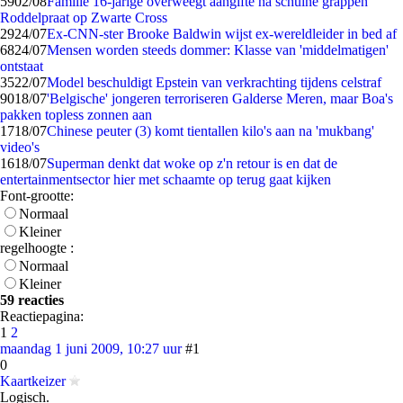
59
02/08
Familie 16-jarige overweegt aangifte na schuine grappen
Roddelpraat op Zwarte Cross
29
24/07
Ex-CNN-ster Brooke Baldwin wijst ex-wereldleider in bed af
68
24/07
Mensen worden steeds dommer: Klasse van 'middelmatigen'
ontstaat
35
22/07
Model beschuldigt Epstein van verkrachting tijdens celstraf
90
18/07
'Belgische' jongeren terroriseren Galderse Meren, maar Boa's
pakken topless zonnen aan
17
18/07
Chinese peuter (3) komt tientallen kilo's aan na 'mukbang'
video's
16
18/07
Superman denkt dat woke op z'n retour is en dat de
entertainmentsector hier met schaamte op terug gaat kijken
Font-grootte:
Normaal
Kleiner
regelhoogte :
Normaal
Kleiner
59 reacties
Reactiepagina:
1
2
maandag 1 juni 2009, 10:27 uur
#1
0
Kaartkeizer
Logisch.