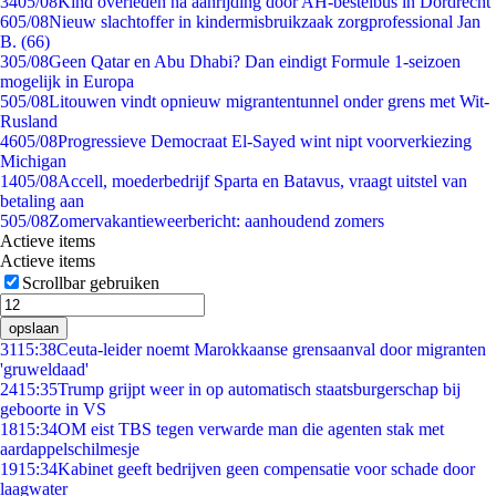
34
05/08
Kind overleden na aanrijding door AH-bestelbus in Dordrecht
6
05/08
Nieuw slachtoffer in kindermisbruikzaak zorgprofessional Jan
B. (66)
3
05/08
Geen Qatar en Abu Dhabi? Dan eindigt Formule 1-seizoen
mogelijk in Europa
5
05/08
Litouwen vindt opnieuw migrantentunnel onder grens met Wit-
Rusland
46
05/08
Progressieve Democraat El-Sayed wint nipt voorverkiezing
Michigan
14
05/08
Accell, moederbedrijf Sparta en Batavus, vraagt uitstel van
betaling aan
5
05/08
Zomervakantieweerbericht: aanhoudend zomers
Actieve items
Actieve items
Scrollbar gebruiken
opslaan
31
15:38
Ceuta-leider noemt Marokkaanse grensaanval door migranten
'gruweldaad'
24
15:35
Trump grijpt weer in op automatisch staatsburgerschap bij
geboorte in VS
18
15:34
OM eist TBS tegen verwarde man die agenten stak met
aardappelschilmesje
19
15:34
Kabinet geeft bedrijven geen compensatie voor schade door
laagwater