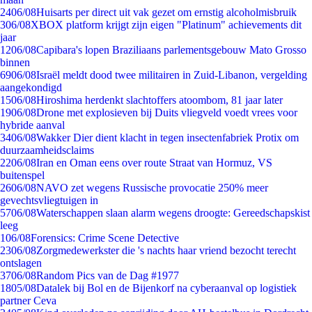
24
06/08
Huisarts per direct uit vak gezet om ernstig alcoholmisbruik
3
06/08
XBOX platform krijgt zijn eigen "Platinum" achievements dit
jaar
12
06/08
Capibara's lopen Braziliaans parlementsgebouw Mato Grosso
binnen
69
06/08
Israël meldt dood twee militairen in Zuid-Libanon, vergelding
aangekondigd
15
06/08
Hiroshima herdenkt slachtoffers atoombom, 81 jaar later
19
06/08
Drone met explosieven bij Duits vliegveld voedt vrees voor
hybride aanval
34
06/08
Wakker Dier dient klacht in tegen insectenfabriek Protix om
duurzaamheidsclaims
22
06/08
Iran en Oman eens over route Straat van Hormuz, VS
buitenspel
26
06/08
NAVO zet wegens Russische provocatie 250% meer
gevechtsvliegtuigen in
57
06/08
Waterschappen slaan alarm wegens droogte: Gereedschapskist
leeg
1
06/08
Forensics: Crime Scene Detective
23
06/08
Zorgmedewerkster die 's nachts haar vriend bezocht terecht
ontslagen
37
06/08
Random Pics van de Dag #1977
18
05/08
Datalek bij Bol en de Bijenkorf na cyberaanval op logistiek
partner Ceva