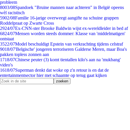
probleem
80
03/08
Spandoek "Bruine mannen naar achteren" in België opeens
wèl racistisch
59
02/08
Familie 16-jarige overweegt aangifte na schuine grappen
Roddelpraat op Zwarte Cross
29
24/07
Ex-CNN-ster Brooke Baldwin wijst ex-wereldleider in bed af
68
24/07
Mensen worden steeds dommer: Klasse van 'middelmatigen'
ontstaat
35
22/07
Model beschuldigt Epstein van verkrachting tijdens celstraf
90
18/07
'Belgische' jongeren terroriseren Galderse Meren, maar Boa's
pakken topless zonnen aan
17
18/07
Chinese peuter (3) komt tientallen kilo's aan na 'mukbang'
video's
16
18/07
Superman denkt dat woke op z'n retour is en dat de
entertainmentsector hier met schaamte op terug gaat kijken