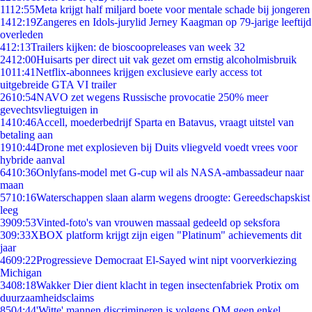
11
12:55
Meta krijgt half miljard boete voor mentale schade bij jongeren
14
12:19
Zangeres en Idols-jurylid Jerney Kaagman op 79-jarige leeftijd
overleden
4
12:13
Trailers kijken: de bioscoopreleases van week 32
24
12:00
Huisarts per direct uit vak gezet om ernstig alcoholmisbruik
10
11:41
Netflix-abonnees krijgen exclusieve early access tot
uitgebreide GTA VI trailer
26
10:54
NAVO zet wegens Russische provocatie 250% meer
gevechtsvliegtuigen in
14
10:46
Accell, moederbedrijf Sparta en Batavus, vraagt uitstel van
betaling aan
19
10:44
Drone met explosieven bij Duits vliegveld voedt vrees voor
hybride aanval
64
10:36
Onlyfans-model met G-cup wil als NASA-ambassadeur naar
maan
57
10:16
Waterschappen slaan alarm wegens droogte: Gereedschapskist
leeg
39
09:53
Vinted-foto's van vrouwen massaal gedeeld op seksfora
3
09:33
XBOX platform krijgt zijn eigen "Platinum" achievements dit
jaar
46
09:22
Progressieve Democraat El-Sayed wint nipt voorverkiezing
Michigan
34
08:18
Wakker Dier dient klacht in tegen insectenfabriek Protix om
duurzaamheidsclaims
85
04:44
'Witte' mannen discrimineren is volgens OM geen enkel