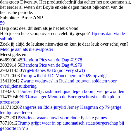
dansgroep Diversity. Het productiebedrijf dat achter het programma zit,
liet eerder al weten dat Boyle enkele dagen moest bijkomen van de
hectische periode.
Submitter:
Bron:
ANP
59
Help ons; deel dit item als je het leuk vond
Heb je een hete scoop over een celebrity gespot?
Tip ons dan via de
submit!
Zoek jij altijd de leukste nieuwtjes en kun je daar leuk over schrijven?
Meld je aan als nieuwsposter!
Meest gelezen
64690
00:45
Random Pics van de Dag #1978
30039
14:50
Random Pics van de Dag #1979
29421
14:50
VrijMiBabes #316 (not very sfw!)
1571
20:03
Trump wil dat J.D. Vance hem in 2028 opvolgt
1541
19:42
'Zwarte weduwes' in Rusland trouwen soldaten voor
overlijdensuitkering
1193
20:11
Duitser (93) crasht met quad tegen boom, vier gewonden
1149
20:40
NPO-manager Menno de Boer geschorst na dickpic in
groepsapp
1137
18:20
Zangeres en Idols-jurylid Jerney Kaagman op 79-jarige
leeftijd overleden
837
22:01
PS5-doos waarschuwt voor einde fysieke games
787
10:12
Trump grijpt weer in op automatisch staatsburgerschap bij
geboorte in VS