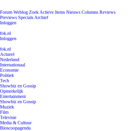
Forum
Weblog
Zoek
Actieve Items
Nieuws
Columns
Reviews
Previews
Specials
Archief
Inloggen
fok.nl
Inloggen
fok.nl
Actueel
Nederland
Internationaal
Economie
Politiek
Tech
Showbiz en Gossip
Opmerkelijk
Entertainment
Showbiz en Gossip
Muziek
Film
Televisie
Media & Cultuur
Bioscoopagenda