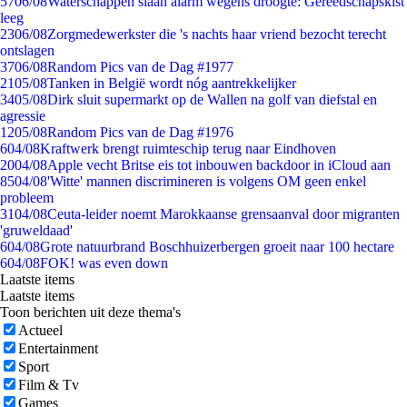
57
06/08
Waterschappen slaan alarm wegens droogte: Gereedschapskist
leeg
23
06/08
Zorgmedewerkster die 's nachts haar vriend bezocht terecht
ontslagen
37
06/08
Random Pics van de Dag #1977
21
05/08
Tanken in België wordt nóg aantrekkelijker
34
05/08
Dirk sluit supermarkt op de Wallen na golf van diefstal en
agressie
12
05/08
Random Pics van de Dag #1976
6
04/08
Kraftwerk brengt ruimteschip terug naar Eindhoven
20
04/08
Apple vecht Britse eis tot inbouwen backdoor in iCloud aan
85
04/08
'Witte' mannen discrimineren is volgens OM geen enkel
probleem
31
04/08
Ceuta-leider noemt Marokkaanse grensaanval door migranten
'gruweldaad'
6
04/08
Grote natuurbrand Boschhuizerbergen groeit naar 100 hectare
6
04/08
FOK! was even down
Laatste items
Laatste items
Toon berichten uit deze thema's
Actueel
Entertainment
Sport
Film & Tv
Games