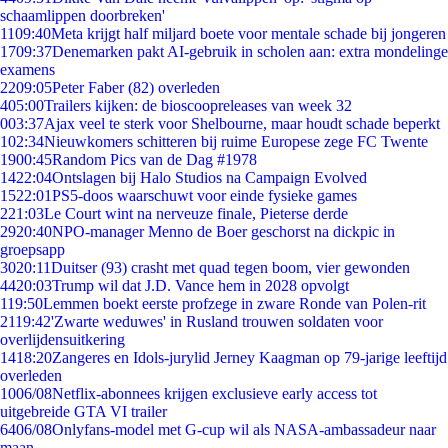
schaamlippen doorbreken'
11
09:40
Meta krijgt half miljard boete voor mentale schade bij jongeren
17
09:37
Denemarken pakt AI-gebruik in scholen aan: extra mondelinge
examens
22
09:05
Peter Faber (82) overleden
4
05:00
Trailers kijken: de bioscoopreleases van week 32
0
03:37
Ajax veel te sterk voor Shelbourne, maar houdt schade beperkt
1
02:34
Nieuwkomers schitteren bij ruime Europese zege FC Twente
19
00:45
Random Pics van de Dag #1978
14
22:04
Ontslagen bij Halo Studios na Campaign Evolved
15
22:01
PS5-doos waarschuwt voor einde fysieke games
2
21:03
Le Court wint na nerveuze finale, Pieterse derde
29
20:40
NPO-manager Menno de Boer geschorst na dickpic in
groepsapp
30
20:11
Duitser (93) crasht met quad tegen boom, vier gewonden
44
20:03
Trump wil dat J.D. Vance hem in 2028 opvolgt
1
19:50
Lemmen boekt eerste profzege in zware Ronde van Polen-rit
21
19:42
'Zwarte weduwes' in Rusland trouwen soldaten voor
overlijdensuitkering
14
18:20
Zangeres en Idols-jurylid Jerney Kaagman op 79-jarige leeftijd
overleden
10
06/08
Netflix-abonnees krijgen exclusieve early access tot
uitgebreide GTA VI trailer
64
06/08
Onlyfans-model met G-cup wil als NASA-ambassadeur naar
maan