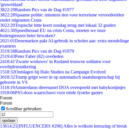
'gruweldaad'
38
22:29
Random Pics van de Dag #1977
38
22:28
Spaanse politie: minstens tien voor terrorisme veroordeelden
onder migranten Ceuta
30
22:20
Tropische hitte keert zondag terug met lokaal 32 graden
46
21:30
Spoedberaad EU na crisis Ceuta, moeten we onze
buitengrenzen beter bewaken?
20
21:01
Denemarken pakt AI-gebruik in scholen aan: extra mondelinge
examens
35
19:58
Random Pics van de Dag #1979
25
19:43
Peter Faber (82) overleden
24
18:41
'Zwarte weduwes' in Rusland trouwen soldaten voor
overlijdensuitkering
15
18:32
Ontslagen bij Halo Studios na Campaign Evolved
30
18:32
Trump grijpt weer in op automatisch staatsburgerschap bij
geboorte in VS
31
18:19
Amsterdams dierenasiel DOA overspoeld met babykonijntjes
19
18:06
PS5-doos waarschuwt voor einde fysieke games
Forum
Forum
Scrollbar gebruiken
opslaan
136
14:21
[INFLUENCERS #296] Alles is welkom kneuzing of breuk