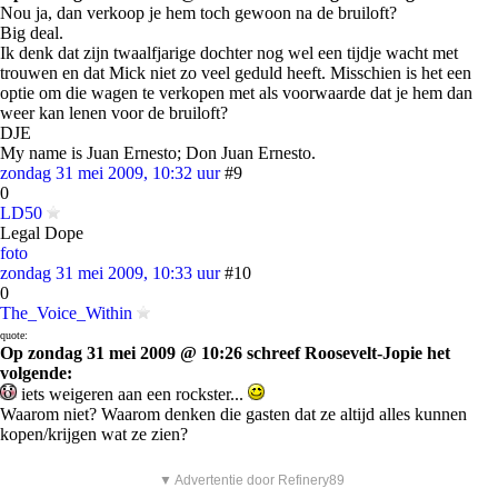
Nou ja, dan verkoop je hem toch gewoon na de bruiloft?
Big deal.
Ik denk dat zijn twaalfjarige dochter nog wel een tijdje wacht met
trouwen en dat Mick niet zo veel geduld heeft. Misschien is het een
optie om die wagen te verkopen met als voorwaarde dat je hem dan
weer kan lenen voor de bruiloft?
DJE
My name is Juan Ernesto; Don Juan Ernesto.
zondag 31 mei 2009, 10:32 uur
#9
0
LD50
Legal Dope
foto
zondag 31 mei 2009, 10:33 uur
#10
0
The_Voice_Within
quote:
Op zondag 31 mei 2009 @ 10:26 schreef Roosevelt-Jopie het
volgende:
iets weigeren aan een rockster...
Waarom niet? Waarom denken die gasten dat ze altijd alles kunnen
kopen/krijgen wat ze zien?
▼ Advertentie door Refinery89