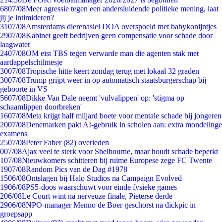
68
07/08
Meer agressie tegen een andersluidende politieke mening, laat
jij je intimideren?
31
07/08
Amsterdams dierenasiel DOA overspoeld met babykonijntjes
29
07/08
Kabinet geeft bedrijven geen compensatie voor schade door
laagwater
24
07/08
OM eist TBS tegen verwarde man die agenten stak met
aardappelschilmesje
30
07/08
Tropische hitte keert zondag terug met lokaal 32 graden
30
07/08
Trump grijpt weer in op automatisch staatsburgerschap bij
geboorte in VS
56
07/08
Dikke Van Dale neemt 'vulvalippen' op: 'stigma op
schaamlippen doorbreken'
16
07/08
Meta krijgt half miljard boete voor mentale schade bij jongeren
20
07/08
Denemarken pakt AI-gebruik in scholen aan: extra mondelinge
examens
25
07/08
Peter Faber (82) overleden
0
07/08
Ajax veel te sterk voor Shelbourne, maar houdt schade beperkt
1
07/08
Nieuwkomers schitteren bij ruime Europese zege FC Twente
19
07/08
Random Pics van de Dag #1978
15
06/08
Ontslagen bij Halo Studios na Campaign Evolved
19
06/08
PS5-doos waarschuwt voor einde fysieke games
2
06/08
Le Court wint na nerveuze finale, Pieterse derde
29
06/08
NPO-manager Menno de Boer geschorst na dickpic in
groepsapp