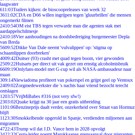
laagwater
6
11:03
Trailers kijken: de bioscoopreleases van week 32
36
11:02
CDA en D66 willen ingrijpen tegen 'gluurbrillen' die mensen
ongemerkt filmen
24
10:54
OM eist TBS tegen verwarde man die agenten stak met
aardappelschilmesje
24
10:18
Vier aanhoudingen na doodsbedreiging burgemeester Depla
van Breda
56
09:52
Dikke Van Dale neemt 'vulvalippen' op: 'stigma op
schaamlippen doorbreken'
40
09:42
Duitser (93) crasht met quad tegen boom, vier gewonden
25
09:22
Huisarts per direct uit vak gezet om ernstig alcoholmisbruik
66
09:19
Onlyfans-model met G-cup wil als NASA-ambassadeur naar
maan
3
09:14
Niewiadoma profiteert van pokerspel en grijpt geel op Ventoux
24
09:02
Zorgmedewerkster die 's nachts haar vriend bezocht terecht
ontslagen
12
03:57
VrijMiBabes #316 (not very sfw!)
23
03:02
Quake krijgt na 30 jaar een gratis uitbreiding
11
01:06
Benzineprijs daalt verder, onzekerheid over Straat van Hormuz
blijft
11
23:30
Smokkelbende opgerold in Spanje, verdienden miljoenen aan
migranten
47
22:43
Trump wil dat J.D. Vance hem in 2028 opvolgt
34
22:32
Ceuta-leider noemt Marokkaanse grensaanval door migranten