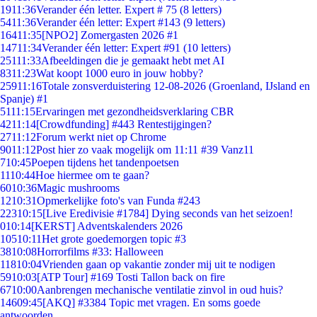
19
11:36
Verander één letter. Expert # 75 (8 letters)
54
11:36
Verander één letter: Expert #143 (9 letters)
164
11:35
[NPO2] Zomergasten 2026 #1
147
11:34
Verander één letter: Expert #91 (10 letters)
251
11:33
Afbeeldingen die je gemaakt hebt met AI
83
11:23
Wat koopt 1000 euro in jouw hobby?
259
11:16
Totale zonsverduistering 12-08-2026 (Groenland, IJsland en
Spanje) #1
51
11:15
Ervaringen met gezondheidsverklaring CBR
42
11:14
[Crowdfunding] #443 Rentestijgingen?
27
11:12
Forum werkt niet op Chrome
90
11:12
Post hier zo vaak mogelijk om 11:11 #39 Vanz11
7
10:45
Poepen tijdens het tandenpoetsen
11
10:44
Hoe hiermee om te gaan?
60
10:36
Magic mushrooms
12
10:31
Opmerkelijke foto's van Funda #243
223
10:15
[Live Eredivisie #1784] Dying seconds van het seizoen!
0
10:14
[KERST] Adventskalenders 2026
105
10:11
Het grote goedemorgen topic #3
38
10:08
Horrorfilms #33: Halloween
118
10:04
Vrienden gaan op vakantie zonder mij uit te nodigen
59
10:03
[ATP Tour] #169 Tosti Tallon back on fire
67
10:00
Aanbrengen mechanische ventilatie zinvol in oud huis?
146
09:45
[AKQ] #3384 Topic met vragen. En soms goede
antwoorden.