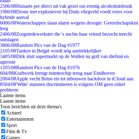
maan
25
06/08
Huisarts per direct uit vak gezet om ernstig alcoholmisbruik
19
06/08
Drone met explosieven bij Duits vliegveld voedt vrees voor
hybride aanval
60
06/08
Waterschappen slaan alarm wegens droogte: Gereedschapskist
leeg
24
06/08
Zorgmedewerkster die 's nachts haar vriend bezocht terecht
ontslagen
38
06/08
Random Pics van de Dag #1977
21
05/08
Tanken in België wordt nóg aantrekkelijker
34
05/08
Dirk sluit supermarkt op de Wallen na golf van diefstal en
agressie
12
05/08
Random Pics van de Dag #1976
6
04/08
Kraftwerk brengt ruimteschip terug naar Eindhoven
20
04/08
Apple vecht Britse eis tot inbouwen backdoor in iCloud aan
85
04/08
'Witte' mannen discrimineren is volgens OM geen enkel
probleem
Laatste items
Laatste items
Toon berichten uit deze thema's
Actueel
Entertainment
Sport
Film & Tv
Games