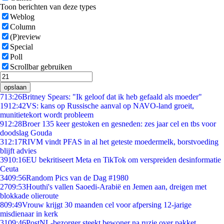
Toon berichten van deze types
Weblog
Column
(P)review
Special
Poll
Scrollbar gebruiken
opslaan
7
13:26
Britney Spears: "Ik geloof dat ik heb gefaald als moeder"
19
12:42
VS: kans op Russische aanval op NAVO-land groeit,
munitietekort wordt probleem
9
12:28
Broer 135 keer gestoken en gesneden: zes jaar cel en tbs voor
doodslag Gouda
3
12:17
RIVM vindt PFAS in al het geteste moedermelk, borstvoeding
blijft advies
39
10:16
EU bekritiseert Meta en TikTok om verspreiden desinformatie
Ceuta
34
09:56
Random Pics van de Dag #1980
27
09:53
Houthi's vallen Saoedi-Arabië en Jemen aan, dreigen met
blokkade olieroute
8
09:49
Vrouw krijgt 30 maanden cel voor afpersing 12-jarige
misdienaar in kerk
31
09:46
PostNL-bezorger steekt bewoner na ruzie over pakket