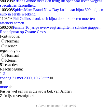
58
03/08
Ariana Grande trekt zich terug uit openbaar leven wegens
speculaties gezondheid
10
03/08
Spider-Man: Brand New Day knalt naar bijna 800 miljoen
euro in eerste weekend
11
03/08
Phil Collins dronk zich bijna dood, kinderen moesten al
afscheid nemen
59
02/08
Familie 16-jarige overweegt aangifte na schuine grappen
Roddelpraat op Zwarte Cross
Font-grootte:
Normaal
Kleiner
regelhoogte :
Normaal
Kleiner
51 reacties
Reactiepagina:
1
2
zondag 31 mei 2009, 10:23 uur
#1
0
more
Past er wel een ijs in die grote bek van Jagger?
Zo'n ijsco verzuipt erin.
▼ Advertentie door Refinery89