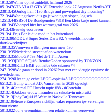
19
13:50
Winter op het zuidelijk halfrond 2026
85
13:47
GTA VI #12 GTA VI Extended look 27 Augustus Netflix/YT
238
13:45
Oorlog Iran #136 Bridge and powerplant day incoming?
72
13:44
Woningtekort: dus ga je woningen slopen, logisch
125
13:44
[SBS6] De Bondgenoten #318 Een klein kusje moet kunnen
168
13:43
Voorspel hier het warmtegetal van 2026
54
13:43
Eeuwig voortleven
29
13:41
Prijs Bar le duc rood in het buitenland
72
13:39
MODUS Super Series Darts #2: 's werelds mooiste
dartskweekvijver
109
13:35
Vrouwen willen geen man meer #30
230
13:35
Nederland stevent af op watertekort
285
13:35
MotoGP #93 Met de TT in Assen
135
13:33
[DRT SC] #6: RendacGoden sponsored by TONZON
194
13:30
[RTL] B&B vol liefde 6de seizoen #4
247
13:28
Wie gaan er dood in 2026?Post met een vleugje cynisme de
overledenen.
274
13:26
Het enige echte LEGO-topic #45 LEGOOOOOOOOOOO
65
13:21
Trump wil dat J.D. Vance hem in 2028 opvolgt
18
13:14
Centraal FC Utrecht topic #88 - #CorreiaIn
32
13:14
Dakloze vrouw maanden als seksslavin misbruikt
76
13:13
[IndyCar] #115 We're in Nashville Tennessee
20
13:10
Nieuwe Europese richtlijn: vaker repareren ipv vervangen
voor nieuw
50
13:02
Zou je vreemdgaan in een relatie kunnen vergeven?