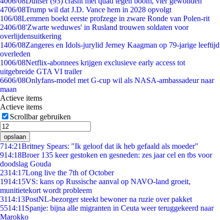
40
06/08
Duitser (93) crasht met quad tegen boom, vier gewonden
47
06/08
Trump wil dat J.D. Vance hem in 2028 opvolgt
1
06/08
Lemmen boekt eerste profzege in zware Ronde van Polen-rit
24
06/08
'Zwarte weduwes' in Rusland trouwen soldaten voor
overlijdensuitkering
14
06/08
Zangeres en Idols-jurylid Jerney Kaagman op 79-jarige leeftijd
overleden
10
06/08
Netflix-abonnees krijgen exclusieve early access tot
uitgebreide GTA VI trailer
66
06/08
Onlyfans-model met G-cup wil als NASA-ambassadeur naar
maan
Actieve items
Actieve items
Scrollbar gebruiken
opslaan
7
14:21
Britney Spears: "Ik geloof dat ik heb gefaald als moeder"
9
14:18
Broer 135 keer gestoken en gesneden: zes jaar cel en tbs voor
doodslag Gouda
23
14:17
Long live the 7th of October
19
14:15
VS: kans op Russische aanval op NAVO-land groeit,
munitietekort wordt probleem
31
14:13
PostNL-bezorger steekt bewoner na ruzie over pakket
55
14:11
Spanje: bijna alle migranten in Ceuta weer teruggekeerd naar
Marokko