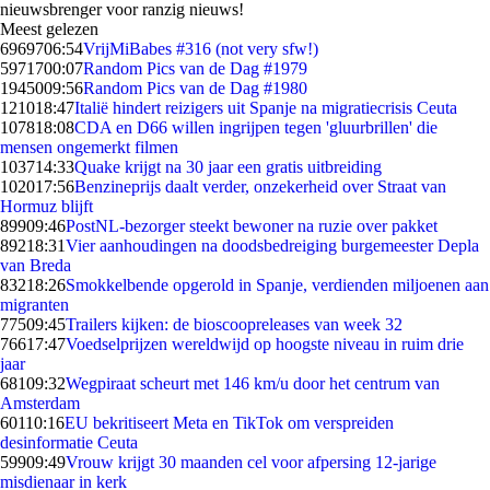
nieuwsbrenger voor ranzig nieuws!
Meest gelezen
69697
06:54
VrijMiBabes #316 (not very sfw!)
59717
00:07
Random Pics van de Dag #1979
19450
09:56
Random Pics van de Dag #1980
1210
18:47
Italië hindert reizigers uit Spanje na migratiecrisis Ceuta
1078
18:08
CDA en D66 willen ingrijpen tegen 'gluurbrillen' die
mensen ongemerkt filmen
1037
14:33
Quake krijgt na 30 jaar een gratis uitbreiding
1020
17:56
Benzineprijs daalt verder, onzekerheid over Straat van
Hormuz blijft
899
09:46
PostNL-bezorger steekt bewoner na ruzie over pakket
892
18:31
Vier aanhoudingen na doodsbedreiging burgemeester Depla
van Breda
832
18:26
Smokkelbende opgerold in Spanje, verdienden miljoenen aan
migranten
775
09:45
Trailers kijken: de bioscoopreleases van week 32
766
17:47
Voedselprijzen wereldwijd op hoogste niveau in ruim drie
jaar
681
09:32
Wegpiraat scheurt met 146 km/u door het centrum van
Amsterdam
601
10:16
EU bekritiseert Meta en TikTok om verspreiden
desinformatie Ceuta
599
09:49
Vrouw krijgt 30 maanden cel voor afpersing 12-jarige
misdienaar in kerk