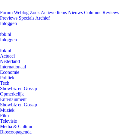
Forum
Weblog
Zoek
Actieve Items
Nieuws
Columns
Reviews
Previews
Specials
Archief
Inloggen
fok.nl
Inloggen
fok.nl
Actueel
Nederland
Internationaal
Economie
Politiek
Tech
Showbiz en Gossip
Opmerkelijk
Entertainment
Showbiz en Gossip
Muziek
Film
Televisie
Media & Cultuur
Bioscoopagenda