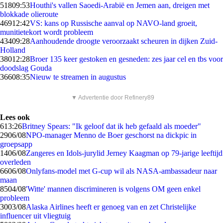
518
09:53
Houthi's vallen Saoedi-Arabië en Jemen aan, dreigen met
blokkade olieroute
469
12:42
VS: kans op Russische aanval op NAVO-land groeit,
munitietekort wordt probleem
434
09:28
Aanhoudende droogte veroorzaakt scheuren in dijken Zuid-
Holland
380
12:28
Broer 135 keer gestoken en gesneden: zes jaar cel en tbs voor
doodslag Gouda
366
08:35
Nieuw te streamen in augustus
▼ Advertentie door Refinery89
Lees ook
6
13:26
Britney Spears: "Ik geloof dat ik heb gefaald als moeder"
29
06/08
NPO-manager Menno de Boer geschorst na dickpic in
groepsapp
14
06/08
Zangeres en Idols-jurylid Jerney Kaagman op 79-jarige leeftijd
overleden
66
06/08
Onlyfans-model met G-cup wil als NASA-ambassadeur naar
maan
85
04/08
'Witte' mannen discrimineren is volgens OM geen enkel
probleem
30
03/08
Alaska Airlines heeft er genoeg van en zet Christelijke
influencer uit vliegtuig