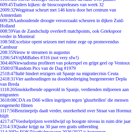
6
09:45
Trailers kijken: de bioscoopreleases van week 32
20
09:32
Wegpiraat scheurt met 146 km/u door het centrum van
Amsterdam
6
09:28
Aanhoudende droogte veroorzaakt scheuren in dijken Zuid-
Holland
0
08:59
Van de Zandschulp overleeft matchpoints, ook Griekspoor
verder in Montreal
1
08:56
Excelsior opent seizoen met ruime zege op promovendus
Cambuur
2
08:35
Nieuw te streamen in augustus
12
06:54
VrijMiBabes #316 (not very sfw!)
3
04:46
Niewiadoma profiteert van pokerspel en grijpt geel op Ventoux
35
00:07
Random Pics van de Dag #1979
25
18:47
Italië hindert reizigers uit Spanje na migratiecrisis Ceuta
24
18:31
Vier aanhoudingen na doodsbedreiging burgemeester Depla
van Breda
11
18:26
Smokkelbende opgerold in Spanje, verdienden miljoenen aan
migranten
36
18:08
CDA en D66 willen ingrijpen tegen 'gluurbrillen' die mensen
ongemerkt filmen
11
17:56
Benzineprijs daalt verder, onzekerheid over Straat van Hormuz
blijft
42
17:47
Voedselprijzen wereldwijd op hoogste niveau in ruim drie jaar
23
14:33
Quake krijgt na 30 jaar een gratis uitbreiding
2
14:30
De FOK!Voetbalmanager 2026/2027 is begonnen