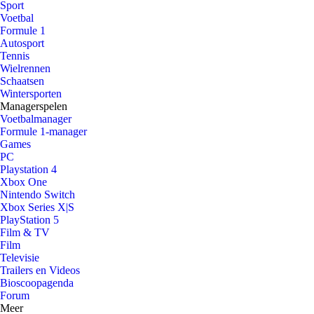
Sport
Voetbal
Formule 1
Autosport
Tennis
Wielrennen
Schaatsen
Wintersporten
Managerspelen
Voetbalmanager
Formule 1-manager
Games
PC
Playstation 4
Xbox One
Nintendo Switch
Xbox Series X|S
PlayStation 5
Film & TV
Film
Televisie
Trailers en Videos
Bioscoopagenda
Forum
Meer