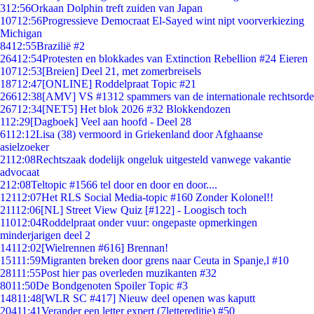
3
12:56
Orkaan Dolphin treft zuiden van Japan
107
12:56
Progressieve Democraat El-Sayed wint nipt voorverkiezing
Michigan
84
12:55
Brazilië #2
264
12:54
Protesten en blokkades van Extinction Rebellion #24 Eieren
107
12:53
[Breien] Deel 21, met zomerbreisels
187
12:47
[ONLINE] Roddelpraat Topic #21
266
12:38
[AMV] VS #1312 spammers van de internationale rechtsorde
267
12:34
[NET5] Het blok 2026 #32 Blokkendozen
1
12:29
[Dagboek] Veel aan hoofd - Deel 28
61
12:12
Lisa (38) vermoord in Griekenland door Afghaanse
asielzoeker
21
12:08
Rechtszaak dodelijk ongeluk uitgesteld vanwege vakantie
advocaat
2
12:08
Teltopic #1566 tel door en door en door....
121
12:07
Het RLS Social Media-topic #160 Zonder Kolonel!!
211
12:06
[NL] Street View Quiz [#122] - Loogisch toch
110
12:04
Roddelpraat onder vuur: ongepaste opmerkingen
minderjarigen deel 2
141
12:02
[Wielrennen #616] Brennan!
151
11:59
Migranten breken door grens naar Ceuta in Spanje,l #10
281
11:55
Post hier pas overleden muzikanten #32
80
11:50
De Bondgenoten Spoiler Topic #3
148
11:48
[WLR SC #417] Nieuw deel openen was kaputt
204
11:41
Verander een letter expert (7lettereditie) #50