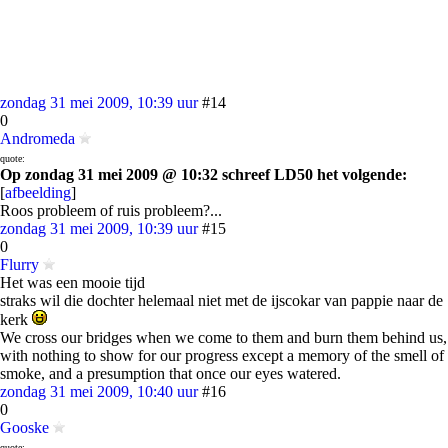
zondag 31 mei 2009, 10:39 uur
#14
0
Andromeda
quote:
Op zondag 31 mei 2009 @ 10:32 schreef LD50 het volgende:
[
afbeelding
]
Roos probleem of ruis probleem?...
zondag 31 mei 2009, 10:39 uur
#15
0
Flurry
Het was een mooie tijd
straks wil die dochter helemaal niet met de ijscokar van pappie naar de
kerk
We cross our bridges when we come to them and burn them behind us,
with nothing to show for our progress except a memory of the smell of
smoke, and a presumption that once our eyes watered.
zondag 31 mei 2009, 10:40 uur
#16
0
Gooske
quote: