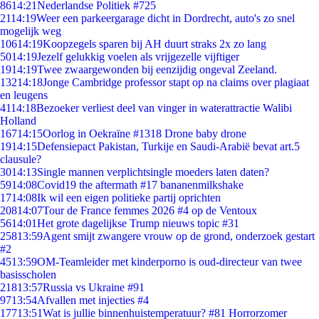
86
14:21
Nederlandse Politiek #725
21
14:19
Weer een parkeergarage dicht in Dordrecht, auto's zo snel
mogelijk weg
106
14:19
Koopzegels sparen bij AH duurt straks 2x zo lang
50
14:19
Jezelf gelukkig voelen als vrijgezelle vijftiger
19
14:19
Twee zwaargewonden bij eenzijdig ongeval Zeeland.
132
14:18
Jonge Cambridge professor stapt op na claims over plagiaat
en leugens
41
14:18
Bezoeker verliest deel van vinger in waterattractie Walibi
Holland
167
14:15
Oorlog in Oekraïne #1318 Drone baby drone
19
14:15
Defensiepact Pakistan, Turkije en Saudi-Arabië bevat art.5
clausule?
30
14:13
Single mannen verplichtsingle moeders laten daten?
59
14:08
Covid19 the aftermath #17 bananenmilkshake
17
14:08
Ik wil een eigen politieke partij oprichten
208
14:07
Tour de France femmes 2026 #4 op de Ventoux
56
14:01
Het grote dagelijkse Trump nieuws topic #31
258
13:59
Agent smijt zwangere vrouw op de grond, onderzoek gestart
#2
45
13:59
OM-Teamleider met kinderporno is oud-directeur van twee
basisscholen
218
13:57
Russia vs Ukraine #91
97
13:54
Afvallen met injecties #4
177
13:51
Wat is jullie binnenhuistemperatuur? #81 Horrorzomer