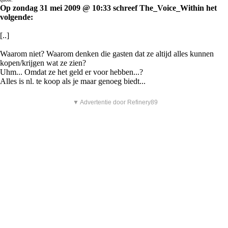
Op zondag 31 mei 2009 @ 10:33 schreef The_Voice_Within het
volgende:
[..]
Waarom niet? Waarom denken die gasten dat ze altijd alles kunnen
kopen/krijgen wat ze zien?
Uhm... Omdat ze het geld er voor hebben...?
Alles is nl. te koop als je maar genoeg biedt...
▼ Advertentie door Refinery89