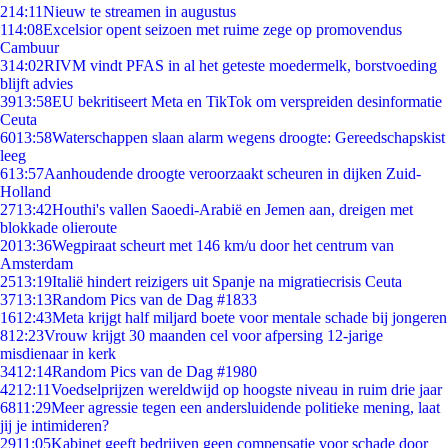
2
14:11
Nieuw te streamen in augustus
1
14:08
Excelsior opent seizoen met ruime zege op promovendus
Cambuur
3
14:02
RIVM vindt PFAS in al het geteste moedermelk, borstvoeding
blijft advies
39
13:58
EU bekritiseert Meta en TikTok om verspreiden desinformatie
Ceuta
60
13:58
Waterschappen slaan alarm wegens droogte: Gereedschapskist
leeg
6
13:57
Aanhoudende droogte veroorzaakt scheuren in dijken Zuid-
Holland
27
13:42
Houthi's vallen Saoedi-Arabië en Jemen aan, dreigen met
blokkade olieroute
20
13:36
Wegpiraat scheurt met 146 km/u door het centrum van
Amsterdam
25
13:19
Italië hindert reizigers uit Spanje na migratiecrisis Ceuta
37
13:13
Random Pics van de Dag #1833
16
12:43
Meta krijgt half miljard boete voor mentale schade bij jongeren
8
12:23
Vrouw krijgt 30 maanden cel voor afpersing 12-jarige
misdienaar in kerk
34
12:14
Random Pics van de Dag #1980
42
12:11
Voedselprijzen wereldwijd op hoogste niveau in ruim drie jaar
68
11:29
Meer agressie tegen een andersluidende politieke mening, laat
jij je intimideren?
29
11:05
Kabinet geeft bedrijven geen compensatie voor schade door