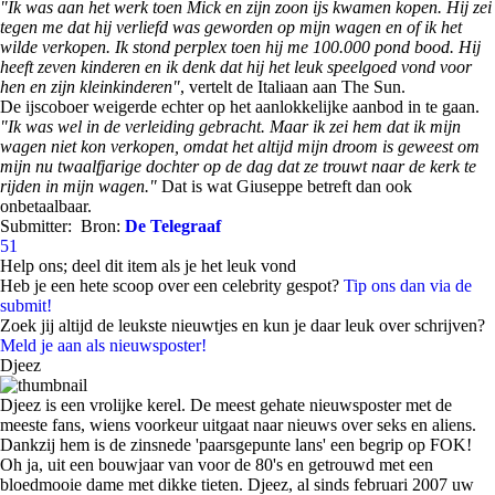
"Ik was aan het werk toen Mick en zijn zoon ijs kwamen kopen. Hij zei
tegen me dat hij verliefd was geworden op mijn wagen en of ik het
wilde verkopen. Ik stond perplex toen hij me 100.000 pond bood. Hij
heeft zeven kinderen en ik denk dat hij het leuk speelgoed vond voor
hen en zijn kleinkinderen"
, vertelt de Italiaan aan The Sun.
De ijscoboer weigerde echter op het aanlokkelijke aanbod in te gaan.
"Ik was wel in de verleiding gebracht. Maar ik zei hem dat ik mijn
wagen niet kon verkopen, omdat het altijd mijn droom is geweest om
mijn nu twaalfjarige dochter op de dag dat ze trouwt naar de kerk te
rijden in mijn wagen."
Dat is wat Giuseppe betreft dan ook
onbetaalbaar.
Submitter:
Bron:
De Telegraaf
51
Help ons; deel dit item als je het leuk vond
Heb je een hete scoop over een celebrity gespot?
Tip ons dan via de
submit!
Zoek jij altijd de leukste nieuwtjes en kun je daar leuk over schrijven?
Meld je aan als nieuwsposter!
Djeez
Djeez is een vrolijke kerel. De meest gehate nieuwsposter met de
meeste fans, wiens voorkeur uitgaat naar nieuws over seks en aliens.
Dankzij hem is de zinsnede 'paarsgepunte lans' een begrip op FOK!
Oh ja, uit een bouwjaar van voor de 80's en getrouwd met een
bloedmooie dame met dikke tieten. Djeez, al sinds februari 2007 uw