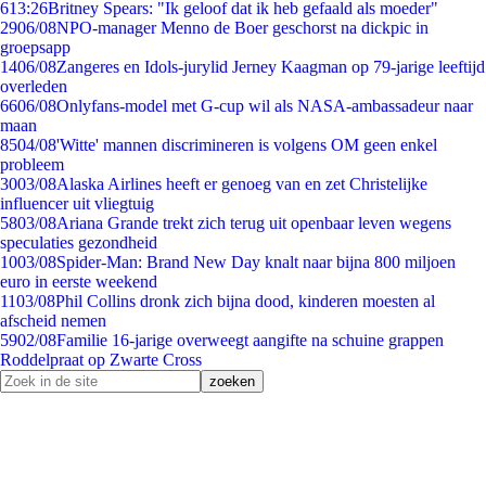
6
13:26
Britney Spears: "Ik geloof dat ik heb gefaald als moeder"
29
06/08
NPO-manager Menno de Boer geschorst na dickpic in
groepsapp
14
06/08
Zangeres en Idols-jurylid Jerney Kaagman op 79-jarige leeftijd
overleden
66
06/08
Onlyfans-model met G-cup wil als NASA-ambassadeur naar
maan
85
04/08
'Witte' mannen discrimineren is volgens OM geen enkel
probleem
30
03/08
Alaska Airlines heeft er genoeg van en zet Christelijke
influencer uit vliegtuig
58
03/08
Ariana Grande trekt zich terug uit openbaar leven wegens
speculaties gezondheid
10
03/08
Spider-Man: Brand New Day knalt naar bijna 800 miljoen
euro in eerste weekend
11
03/08
Phil Collins dronk zich bijna dood, kinderen moesten al
afscheid nemen
59
02/08
Familie 16-jarige overweegt aangifte na schuine grappen
Roddelpraat op Zwarte Cross