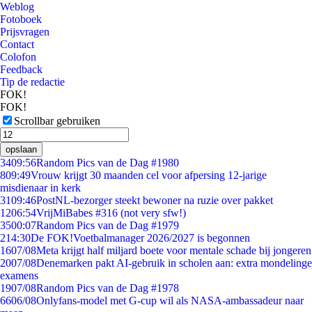
Weblog
Fotoboek
Prijsvragen
Contact
Colofon
Feedback
Tip de redactie
FOK!
FOK!
Scrollbar gebruiken
opslaan
34
09:56
Random Pics van de Dag #1980
8
09:49
Vrouw krijgt 30 maanden cel voor afpersing 12-jarige
misdienaar in kerk
31
09:46
PostNL-bezorger steekt bewoner na ruzie over pakket
12
06:54
VrijMiBabes #316 (not very sfw!)
35
00:07
Random Pics van de Dag #1979
2
14:30
De FOK!Voetbalmanager 2026/2027 is begonnen
16
07/08
Meta krijgt half miljard boete voor mentale schade bij jongeren
20
07/08
Denemarken pakt AI-gebruik in scholen aan: extra mondelinge
examens
19
07/08
Random Pics van de Dag #1978
66
06/08
Onlyfans-model met G-cup wil als NASA-ambassadeur naar