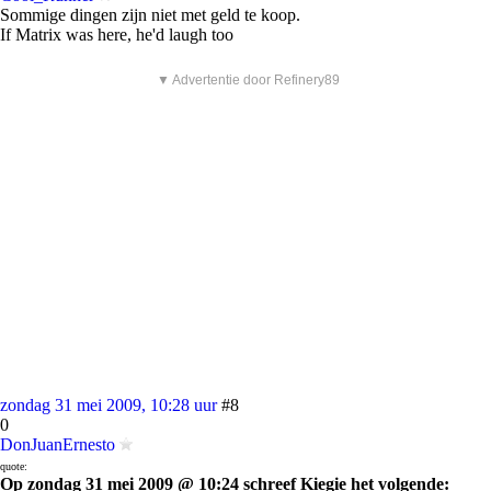
Sommige dingen zijn niet met geld te koop.
If Matrix was here, he'd laugh too
▼ Advertentie door Refinery89
zondag 31 mei 2009, 10:28 uur
#8
0
DonJuanErnesto
quote:
Op zondag 31 mei 2009 @ 10:24 schreef Kiegie het volgende: