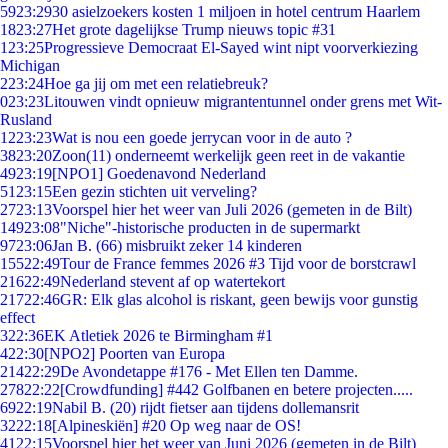
59
23:29
30 asielzoekers kosten 1 miljoen in hotel centrum Haarlem
18
23:27
Het grote dagelijkse Trump nieuws topic #31
1
23:25
Progressieve Democraat El-Sayed wint nipt voorverkiezing
Michigan
2
23:24
Hoe ga jij om met een relatiebreuk?
0
23:23
Litouwen vindt opnieuw migrantentunnel onder grens met Wit-
Rusland
12
23:23
Wat is nou een goede jerrycan voor in de auto ?
38
23:20
Zoon(11) onderneemt werkelijk geen reet in de vakantie
49
23:19
[NPO1] Goedenavond Nederland
51
23:15
Een gezin stichten uit verveling?
27
23:13
Voorspel hier het weer van Juli 2026 (gemeten in de Bilt)
149
23:08
"Niche"-historische producten in de supermarkt
97
23:06
Jan B. (66) misbruikt zeker 14 kinderen
155
22:49
Tour de France femmes 2026 #3 Tijd voor de borstcrawl
216
22:49
Nederland stevent af op watertekort
217
22:46
GR: Elk glas alcohol is riskant, geen bewijs voor gunstig
effect
3
22:36
EK Atletiek 2026 te Birmingham #1
4
22:30
[NPO2] Poorten van Europa
214
22:29
De Avondetappe #176 - Met Ellen ten Damme.
278
22:22
[Crowdfunding] #442 Golfbanen en betere projecten.....
69
22:19
Nabil B. (20) rijdt fietser aan tijdens dollemansrit
32
22:18
[Alpineskiën] #20 Op weg naar de OS!
41
22:15
Voorspel hier het weer van Juni 2026 (gemeten in de Bilt)