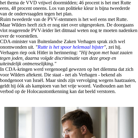
het thema de VVD vrijwel doormidden; 46 procent is het met Rutte
eens, 48 procent oneens. Los van politieke kleur is bijna tweederde
van de ondervraagden tegen het plan.
Ruim tweederde van de PVV-stemmers is het wel eens met Rutte.
Maar Wilders heeft zich er nog niet over uitgesproken. De doorgaans
vlot reagerende PVV-leider liet ditmaal weten nog te moeten nadenken
over de voorstellen.
CDA-minister van Buitenlandse Zaken Verhagen sprak zich wel
onomwonden uit.
"
Rutte is het spoor helemaal bijster
"
, zei hij.
Verhagen riep ook Hitler in herinnering:
"Hij begon met haat zaaien
tegen joden, daarna volgde discriminatie van deze groep en
uiteindelijk ontmenselijking."
In CDA-kringen werd vergenoegd gewezen op het dilemma dat zich
voor Wilders aftekent. Die staat - net als Verhagen - bekend als
bondgenoot van Israël. Maar sinds zijn vervolging wegens haatzaaien,
geldt hij óók als kampioen van het vrije woord. Vasthouden aan het
verbod op de Holocaustontkenning kan dat beeld verstoren.