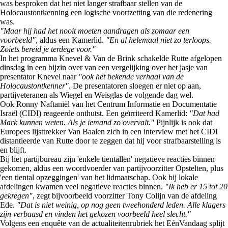
was besproken dat het niet langer strafbaar stellen van de
Holocaustontkenning een logische voortzetting van die redenering
was.
"Maar hij had het nooit moeten aandragen als zomaar een
voorbeeld"
, aldus een Kamerlid.
"En al helemaal niet zo terloops.
Zoiets bereid je terdege voor."
In het programma Knevel & Van de Brink schakelde Rutte afgelopen
dinsdag in een bijzin over van een vergelijking over het jasje van
presentator Knevel naar
"ook het bekende verhaal van de
Holocaustontkenner"
. De presentatoren sloegen er niet op aan,
partijveteranen als Wiegel en Weisglas de volgende dag wel.
Ook Ronny Naftaniël van het Centrum Informatie en Documentatie
Israël (CIDI) reageerde onthutst. Een geïrriteerd Kamerlid:
"Dat had
Mark kunnen weten. Als je iemand zo overvalt."
Pijnlijk is ook dat
Europees lijsttrekker Van Baalen zich in een interview met het CIDI
distantieerde van Rutte door te zeggen dat hij voor strafbaarstelling is
en blijft.
Bij het partijbureau zijn 'enkele tientallen' negatieve reacties binnen
gekomen, aldus een woordvoerder van partijvoorzitter Opstelten, plus
'een tiental opzeggingen' van het lidmaatschap. Ook bij lokale
afdelingen kwamen veel negatieve reacties binnen.
"Ik heb er 15 tot 20
gekregen"
, zegt bijvoorbeeld voorzitter Tony Colijn van de afdeling
Ede.
"Dat is niet weinig, op nog geen tweehonderd leden. Alle klagers
zijn verbaasd en vinden het gekozen voorbeeld heel slecht."
Volgens een enquête van de actualiteitenrubriek het EénVandaag splijt