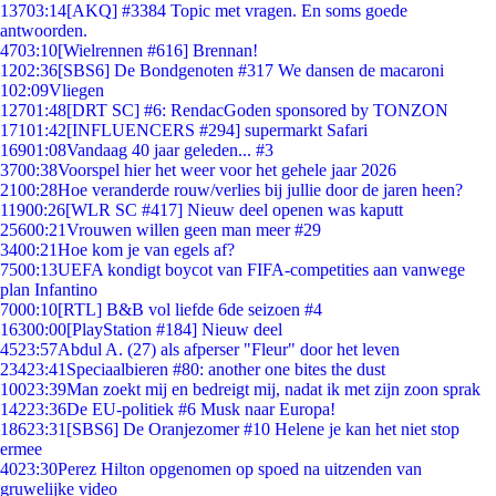
137
03:14
[AKQ] #3384 Topic met vragen. En soms goede
antwoorden.
47
03:10
[Wielrennen #616] Brennan!
12
02:36
[SBS6] De Bondgenoten #317 We dansen de macaroni
1
02:09
Vliegen
127
01:48
[DRT SC] #6: RendacGoden sponsored by TONZON
171
01:42
[INFLUENCERS #294] supermarkt Safari
169
01:08
Vandaag 40 jaar geleden... #3
37
00:38
Voorspel hier het weer voor het gehele jaar 2026
21
00:28
Hoe veranderde rouw/verlies bij jullie door de jaren heen?
119
00:26
[WLR SC #417] Nieuw deel openen was kaputt
256
00:21
Vrouwen willen geen man meer #29
34
00:21
Hoe kom je van egels af?
75
00:13
UEFA kondigt boycot van FIFA-competities aan vanwege
plan Infantino
70
00:10
[RTL] B&B vol liefde 6de seizoen #4
163
00:00
[PlayStation #184] Nieuw deel
45
23:57
Abdul A. (27) als afperser "Fleur" door het leven
234
23:41
Speciaalbieren #80: another one bites the dust
100
23:39
Man zoekt mij en bedreigt mij, nadat ik met zijn zoon sprak
142
23:36
De EU-politiek #6 Musk naar Europa!
186
23:31
[SBS6] De Oranjezomer #10 Helene je kan het niet stop
ermee
40
23:30
Perez Hilton opgenomen op spoed na uitzenden van
gruwelijke video