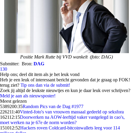
Positie Mark Rutte bij VVD wankelt (foto: DAG)
Submitter:
Bron:
DAG
130
Help ons; deel dit item als je het leuk vond
Heb je een leuk of interessant bericht gevonden dat je graag op FOK!
terug ziet?
Tip ons dan via de submit!
Zoek jij altijd de leukste nieuwtjes en kun je daar leuk over schrijven?
Meld je aan als nieuwsposter!
Meest gelezen
53892
00:35
Random Pics van de Dag #1977
2262
11:40
Vinted-foto's van vrouwen massaal gedeeld op seksfora
1621
12:15
Doorwerken na AOW-leeftijd vaker vastgelegd in cao's,
moet werken na je 67e de norm worden?
1510
12:52
Hackers roven Coldcard-bitcoinwallets leeg voor 114