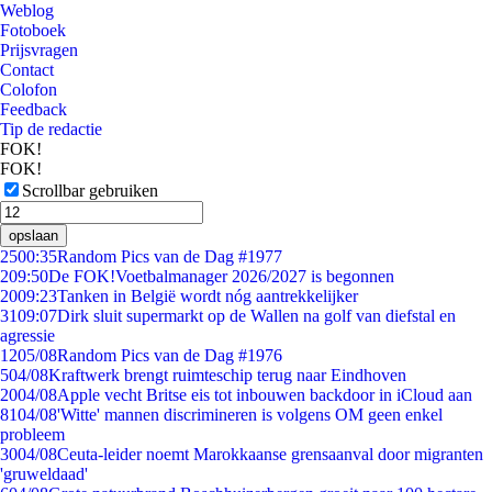
Weblog
Fotoboek
Prijsvragen
Contact
Colofon
Feedback
Tip de redactie
FOK!
FOK!
Scrollbar gebruiken
opslaan
25
00:35
Random Pics van de Dag #1977
2
09:50
De FOK!Voetbalmanager 2026/2027 is begonnen
20
09:23
Tanken in België wordt nóg aantrekkelijker
31
09:07
Dirk sluit supermarkt op de Wallen na golf van diefstal en
agressie
12
05/08
Random Pics van de Dag #1976
5
04/08
Kraftwerk brengt ruimteschip terug naar Eindhoven
20
04/08
Apple vecht Britse eis tot inbouwen backdoor in iCloud aan
81
04/08
'Witte' mannen discrimineren is volgens OM geen enkel
probleem
30
04/08
Ceuta-leider noemt Marokkaanse grensaanval door migranten
'gruweldaad'