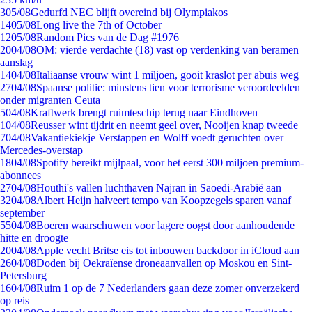
3
05/08
Gedurfd NEC blijft overeind bij Olympiakos
14
05/08
Long live the 7th of October
12
05/08
Random Pics van de Dag #1976
20
04/08
OM: vierde verdachte (18) vast op verdenking van beramen
aanslag
14
04/08
Italiaanse vrouw wint 1 miljoen, gooit kraslot per abuis weg
27
04/08
Spaanse politie: minstens tien voor terrorisme veroordeelden
onder migranten Ceuta
5
04/08
Kraftwerk brengt ruimteschip terug naar Eindhoven
1
04/08
Reusser wint tijdrit en neemt geel over, Nooijen knap tweede
7
04/08
Vakantiekiekje Verstappen en Wolff voedt geruchten over
Mercedes-overstap
18
04/08
Spotify bereikt mijlpaal, voor het eerst 300 miljoen premium-
abonnees
27
04/08
Houthi's vallen luchthaven Najran in Saoedi-Arabië aan
32
04/08
Albert Heijn halveert tempo van Koopzegels sparen vanaf
september
55
04/08
Boeren waarschuwen voor lagere oogst door aanhoudende
hitte en droogte
20
04/08
Apple vecht Britse eis tot inbouwen backdoor in iCloud aan
26
04/08
Doden bij Oekraïense droneaanvallen op Moskou en Sint-
Petersburg
16
04/08
Ruim 1 op de 7 Nederlanders gaan deze zomer onverzekerd
op reis