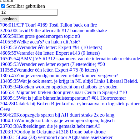
Scrollbar gebruiken
opslaan
7
06:01
[ATP Tour] #169 Tosti Tallon back on fire
32
06:00
Covid19 the aftermath #17 bananenmilkshake
85
05:59
Het grote goedemorgen topic #3
41
05:58
Welke accu's? en halen uit Asie?
137
05:56
Verander één letter: Expert #91 (10 letters)
46
05:55
Verander één letter: Expert #143 (9 letters)
163
05:54
[AMV] VS #1312 spammers van de internationale rechtsorde
196
05:53
Verander een letter expert (7lettereditie) #50
11
05:52
Verander één letter. Expert # 75 (8 letters)
13
05:45
Zou je vreemdgaan in een relatie kunnen vergeven?
134
05:35
Wat je ook stemt, je krijgt in NL altijd Links Liberaal Beleid.
170
05:34
Boeken worden opgekocht om chatbots te voeden
16
05:31
Migranten breken door grens naar Ceuta in Spanje,l #10
158
05:15
Wat is jullie binnenhuistemperatuur? #81 Horrorzomer
2
04:28
Datalek bij Bol en Bijenkorf na cyberaanval op logistiek partner
Ceva
55
04:20
Koopzegels sparen bij AH duurt straks 2x zo lang
10
04:15
Woningtekort: dus ga je woningen slopen, logisch
237
03:38
Afbeeldingen die je gemaakt hebt met AI
12
03:17
Oorlog in Oekraïne #1318 Drone baby drone
106
03:15
Lisa (38) vermoord door Afghaanse asielzoeker