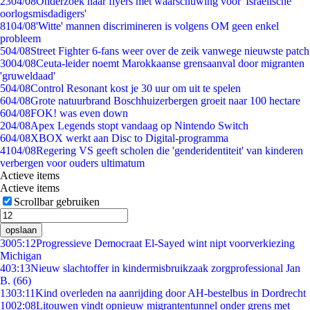
23
04/08
Onderzoek naar flyers met waarschuwing voor 'Israëlische
oorlogsmisdadigers'
81
04/08
'Witte' mannen discrimineren is volgens OM geen enkel
probleem
5
04/08
Street Fighter 6-fans weer over de zeik vanwege nieuwste patch
30
04/08
Ceuta-leider noemt Marokkaanse grensaanval door migranten
'gruweldaad'
5
04/08
Control Resonant kost je 30 uur om uit te spelen
6
04/08
Grote natuurbrand Boschhuizerbergen groeit naar 100 hectare
6
04/08
FOK! was even down
2
04/08
Apex Legends stopt vandaag op Nintendo Switch
6
04/08
XBOX werkt aan Disc to Digital-programma
41
04/08
Regering VS geeft scholen die 'genderidentiteit' van kinderen
verbergen voor ouders ultimatum
Actieve items
Actieve items
Scrollbar gebruiken
opslaan
30
05:12
Progressieve Democraat El-Sayed wint nipt voorverkiezing
Michigan
4
03:13
Nieuw slachtoffer in kindermisbruikzaak zorgprofessional Jan
B. (66)
13
03:11
Kind overleden na aanrijding door AH-bestelbus in Dordrecht
10
02:08
Litouwen vindt opnieuw migrantentunnel onder grens met