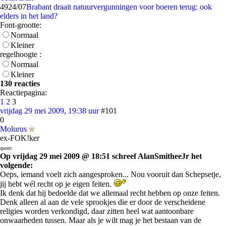
49
24/07
Brabant draait natuurvergunningen voor boeren terug: ook
elders in het land?
Font-grootte:
Normaal
Kleiner
regelhoogte :
Normaal
Kleiner
130 reacties
Reactiepagina:
1
2
3
vrijdag 29 mei 2009, 19:38 uur
#101
0
Molurus
ex-FOK!ker
quote:
Op vrijdag 29 mei 2009 @ 18:51 schreef AlanSmitheeJr het
volgende:
Oeps, iemand voelt zich aangesproken... Nou vooruit dan Schepsetje,
jij hebt wél recht op je eigen feiten.
Ik denk dat hij bedoelde dat we allemaal recht hebben op onze feiten.
Denk alleen al aan de vele sprookjes die er door de verscheidene
religies worden verkondigd, daar zitten heel wat aantoonbare
onwaarheden tussen. Maar als je wilt mag je het bestaan van de