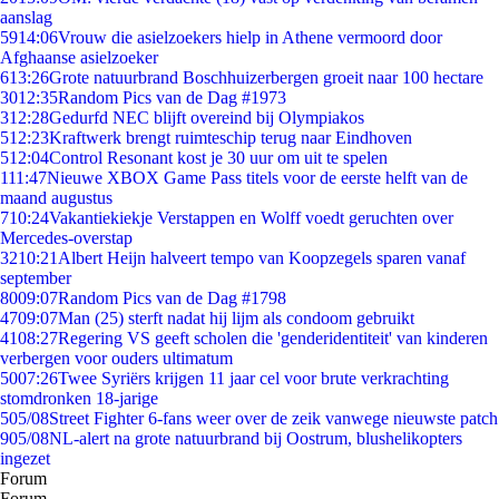
aanslag
59
14:06
Vrouw die asielzoekers hielp in Athene vermoord door
Afghaanse asielzoeker
6
13:26
Grote natuurbrand Boschhuizerbergen groeit naar 100 hectare
30
12:35
Random Pics van de Dag #1973
3
12:28
Gedurfd NEC blijft overeind bij Olympiakos
5
12:23
Kraftwerk brengt ruimteschip terug naar Eindhoven
5
12:04
Control Resonant kost je 30 uur om uit te spelen
1
11:47
Nieuwe XBOX Game Pass titels voor de eerste helft van de
maand augustus
7
10:24
Vakantiekiekje Verstappen en Wolff voedt geruchten over
Mercedes-overstap
32
10:21
Albert Heijn halveert tempo van Koopzegels sparen vanaf
september
80
09:07
Random Pics van de Dag #1798
47
09:07
Man (25) sterft nadat hij lijm als condoom gebruikt
41
08:27
Regering VS geeft scholen die 'genderidentiteit' van kinderen
verbergen voor ouders ultimatum
50
07:26
Twee Syriërs krijgen 11 jaar cel voor brute verkrachting
stomdronken 18-jarige
5
05/08
Street Fighter 6-fans weer over de zeik vanwege nieuwste patch
9
05/08
NL-alert na grote natuurbrand bij Oostrum, blushelikopters
ingezet
Forum
Forum