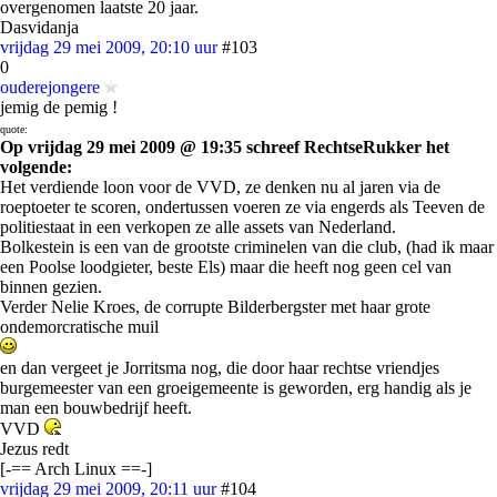
overgenomen laatste 20 jaar.
Dasvidanja
vrijdag 29 mei 2009, 20:10 uur
#103
0
ouderejongere
jemig de pemig !
quote:
Op vrijdag 29 mei 2009 @ 19:35 schreef RechtseRukker het
volgende:
Het verdiende loon voor de VVD, ze denken nu al jaren via de
roeptoeter te scoren, ondertussen voeren ze via engerds als Teeven de
politiestaat in een verkopen ze alle assets van Nederland.
Bolkestein is een van de grootste criminelen van die club, (had ik maar
een Poolse loodgieter, beste Els) maar die heeft nog geen cel van
binnen gezien.
Verder Nelie Kroes, de corrupte Bilderbergster met haar grote
ondemorcratische muil
en dan vergeet je Jorritsma nog, die door haar rechtse vriendjes
burgemeester van een groeigemeente is geworden, erg handig als je
man een bouwbedrijf heeft.
VVD
Jezus redt
[-== Arch Linux ==-]
vrijdag 29 mei 2009, 20:11 uur
#104