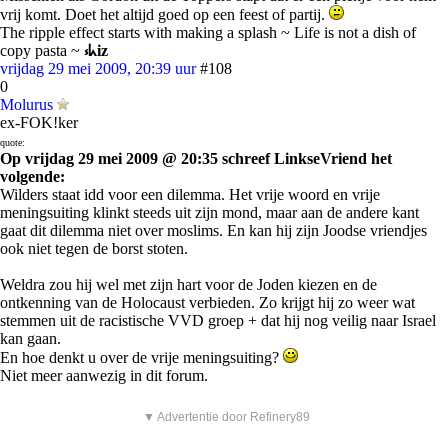
vrij komt. Doet het altijd goed op een feest of partij.
The ripple effect starts with making a splash ~ Life is not a dish of
copy pasta ~
⳽ᖾiz
vrijdag 29 mei 2009, 20:39 uur
#108
0
Molurus
ex-FOK!ker
quote:
Op vrijdag 29 mei 2009 @ 20:35 schreef LinkseVriend het
volgende:
Wilders staat idd voor een dilemma. Het vrije woord en vrije
meningsuiting klinkt steeds uit zijn mond, maar aan de andere kant
gaat dit dilemma niet over moslims. En kan hij zijn Joodse vriendjes
ook niet tegen de borst stoten.
Weldra zou hij wel met zijn hart voor de Joden kiezen en de
ontkenning van de Holocaust verbieden. Zo krijgt hij zo weer wat
stemmen uit de racistische VVD groep + dat hij nog veilig naar Israel
kan gaan.
En hoe denkt u over de vrije meningsuiting?
Niet meer aanwezig in dit forum.
▼ Advertentie door Refinery89