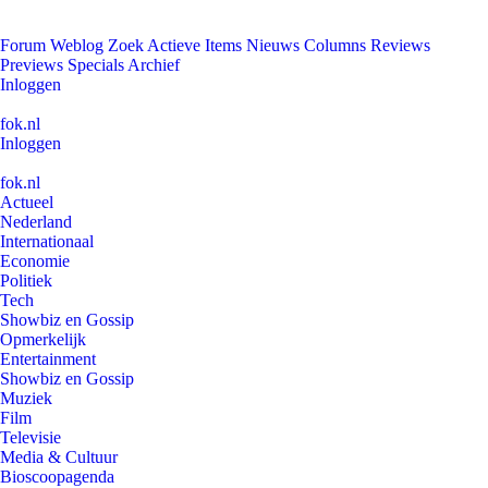
Forum
Weblog
Zoek
Actieve Items
Nieuws
Columns
Reviews
Previews
Specials
Archief
Inloggen
fok.nl
Inloggen
fok.nl
Actueel
Nederland
Internationaal
Economie
Politiek
Tech
Showbiz en Gossip
Opmerkelijk
Entertainment
Showbiz en Gossip
Muziek
Film
Televisie
Media & Cultuur
Bioscoopagenda