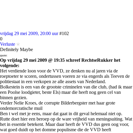
vrijdag 29 mei 2009, 20:00 uur
#102
0
Verluste
Definitely Maybe
quote:
Op vrijdag 29 mei 2009 @ 19:35 schreef RechtseRukker het
volgende:
Het verdiende loon voor de VVD, ze denken nu al jaren via de
roeptoeter te scoren, ondertussen voeren ze via engerds als Teeven de
politiestaat in een verkopen ze alle assets van Nederland.
Bolkestein is een van de grootste criminelen van die club, (had ik maar
een Poolse loodgieter, beste Els) maar die heeft nog geen cel van
binnen gezien.
Verder Nelie Kroes, de corrupte Bilderbergster met haar grote
ondemorcratische muil
Ben t wel met je eens, maar dat gaat in dit geval helemaal niet op.
Rutte doet hier een beroep op de ware vrijheid van meningsuiting. Wat
het in essentie betekent. Maar daar heeft de VVD dus geen oog voor,
wat goed duidt op het domme populisme die de VVD heeft