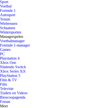
Sport
Voetbal
Formule 1
Autosport
Tennis
Wielrennen
Schaatsen
Wintersporten
Managerspelen
Voetbalmanager
Formule 1-manager
Games
PC
Playstation 4
Xbox One
Nintendo Switch
Xbox Series X|S
PlayStation 5
Film & TV
Film
Televisie
Trailers en Videos
Bioscoopagenda
Forum
Meer