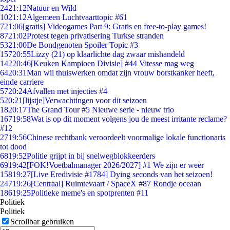
24
21:12
Natuur en Wild
10
21:12
Algemeen Luchtvaarttopic #61
7
21:06
[gratis] Videogames Part 9: Gratis en free-to-play games!
87
21:02
Protest tegen privatisering Turkse stranden
53
21:00
De Bondgenoten Spoiler Topic #3
157
20:55
Lizzy (21) op klaarlichte dag zwaar mishandeld
142
20:46
[Keuken Kampioen Divisie] #44 Vitesse mag weg
64
20:31
Man wil thuiswerken omdat zijn vrouw borstkanker heeft,
einde carriere
57
20:24
Afvallen met injecties #4
5
20:21
[lijstje]Verwachtingen voor dit seizoen
18
20:17
The Grand Tour #5 Nieuwe serie - nieuw trio
167
19:58
Wat is op dit moment volgens jou de meest irritante reclame?
#12
27
19:56
Chinese rechtbank veroordeelt voormalige lokale functionaris
tot dood
68
19:52
Politie grijpt in bij snelwegblokkeerders
69
19:42
[FOK!Voetbalmanager 2026/2027] #1 We zijn er weer
158
19:27
[Live Eredivisie #1784] Dying seconds van het seizoen!
247
19:26
[Centraal] Ruimtevaart / SpaceX #87 Rondje oceaan
186
19:25
Politieke meme's en spotprenten #11
Politiek
Politiek
Scrollbar gebruiken