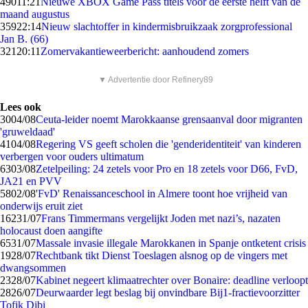
490
11:21
Nieuwe XBOX Game Pass titels voor de eerste helft van de
maand augustus
359
22:14
Nieuw slachtoffer in kindermisbruikzaak zorgprofessional
Jan B. (66)
321
20:11
Zomervakantieweerbericht: aanhoudend zomers
▼ Advertentie door Refinery89
Lees ook
30
04/08
Ceuta-leider noemt Marokkaanse grensaanval door migranten
'gruweldaad'
41
04/08
Regering VS geeft scholen die 'genderidentiteit' van kinderen
verbergen voor ouders ultimatum
63
03/08
Zetelpeiling: 24 zetels voor Pro en 18 zetels voor D66, FvD,
JA21 en PVV
58
02/08
'FvD' Renaissanceschool in Almere toont hoe vrijheid van
onderwijs eruit ziet
162
31/07
Frans Timmermans vergelijkt Joden met nazi’s, nazaten
holocaust doen aangifte
65
31/07
Massale invasie illegale Marokkanen in Spanje ontketent crisis
19
28/07
Rechtbank tikt Dienst Toeslagen alsnog op de vingers met
dwangsommen
23
28/07
Kabinet negeert klimaatrechter over Bonaire: deadline verloopt
28
26/07
Deurwaarder legt beslag bij onvindbare Bij1-fractievoorzitter
Tofik Dibi