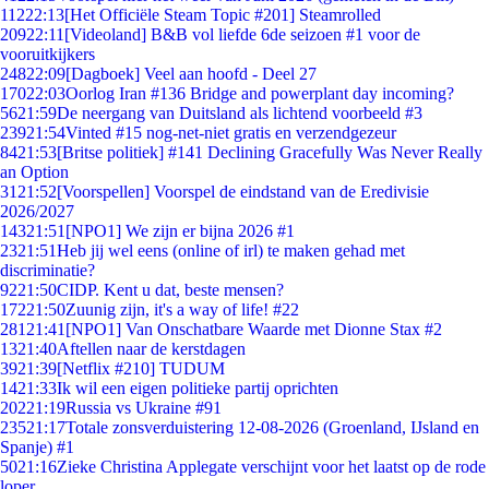
112
22:13
[Het Officiële Steam Topic #201] Steamrolled
209
22:11
[Videoland] B&B vol liefde 6de seizoen #1 voor de
vooruitkijkers
248
22:09
[Dagboek] Veel aan hoofd - Deel 27
170
22:03
Oorlog Iran #136 Bridge and powerplant day incoming?
56
21:59
De neergang van Duitsland als lichtend voorbeeld #3
239
21:54
Vinted #15 nog-net-niet gratis en verzendgezeur
84
21:53
[Britse politiek] #141 Declining Gracefully Was Never Really
an Option
31
21:52
[Voorspellen] Voorspel de eindstand van de Eredivisie
2026/2027
143
21:51
[NPO1] We zijn er bijna 2026 #1
23
21:51
Heb jij wel eens (online of irl) te maken gehad met
discriminatie?
92
21:50
CIDP. Kent u dat, beste mensen?
172
21:50
Zuunig zijn, it's a way of life! #22
281
21:41
[NPO1] Van Onschatbare Waarde met Dionne Stax #2
13
21:40
Aftellen naar de kerstdagen
39
21:39
[Netflix #210] TUDUM
14
21:33
Ik wil een eigen politieke partij oprichten
202
21:19
Russia vs Ukraine #91
235
21:17
Totale zonsverduistering 12-08-2026 (Groenland, IJsland en
Spanje) #1
50
21:16
Zieke Christina Applegate verschijnt voor het laatst op de rode
loper