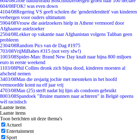
6
04/08
Grote natuurbrand Boschhuizerbergen groeit naar 100 hectare
6
04/08
FOK! was even down
41
04/08
Regering VS geeft scholen die 'genderidentiteit' van kinderen
verbergen voor ouders ultimatum
59
04/08
Vrouw die asielzoekers hielp in Athene vermoord door
Afghaanse asielzoeker
25
04/08
Lekker op vakantie naar Afghanistan volgens Taliban geen
probleem
23
04/08
Random Pics van de Dag #1975
7
03/08
VrijMiBabes #315 (not very sfw!)
10
03/08
Spider-Man: Brand New Day knalt naar bijna 800 miljoen
euro in eerste weekend
11
03/08
Phil Collins dronk zich bijna dood, kinderen moesten al
afscheid nemen
34
03/08
Man die zesjarig jochie met messteken in het hoofd
vermoordde komt na elf jaar vrij
47
03/08
Man (25) sterft nadat hij lijm als condoom gebruikt
80
03/08
Spandoek "Bruine mannen naar achteren" in België opeens
wèl racistisch
Laatste items
Laatste items
Toon berichten uit deze thema's
Actueel
Entertainment
Sport