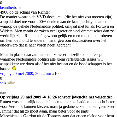
0
beantherio
4900 op de schaal van Richter
De manier waarop de VVD deze "rel" (die het niet zou moeten zijn)
aanpakt doet me voor 200% denken aan de krampachtige manier
waarop de gehele Nederlandse politiek omgaat met lui als Fortuyn en
Wilders. Men maakt de zaken veel groter en veel dramatischer dan ze
werkelijk zijn. Rutte heeft gewoon gelijk en men moet niet proberen
om hem de mond te snoeren, maar gewoon discussiëren over het
onderwerp dat ie naar voren heeft gebracht.
Maar in plaats daarvan hanteren ze weer hetzelfde oude recept
waarmee Nederlandse politici alle grensverleggende issues wil
aanpakken: we doen alsof het niet bestaat en de boodschapper is het
haasje.
vrijdag 29 mei 2009, 20:24 uur
#106
0
shiz
¯¯¯¯¯
quote:
Op vrijdag 29 mei 2009 @ 18:26 schreef jovencita het volgende:
Rutten was natuurlijk nooit echt een topper, ze hadden toen echt beter
voor Verdonk kunnen kiezen, maar ja gedane zaken nemen geen keer!
Jammer dat hij zo moet gaan, maar beter voor de partij!
Misschien als Gordon uit de Toppers stapt dat er een plekje voor hem