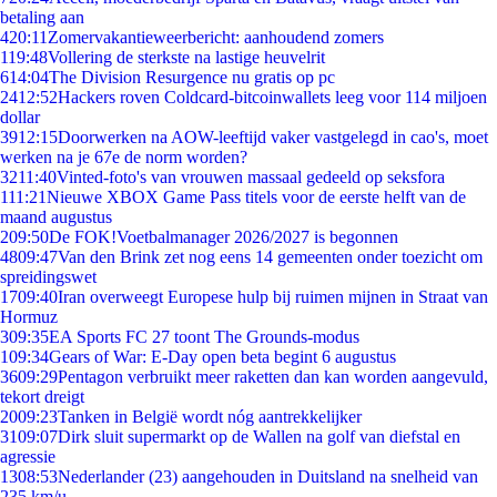
betaling aan
4
20:11
Zomervakantieweerbericht: aanhoudend zomers
1
19:48
Vollering de sterkste na lastige heuvelrit
6
14:04
The Division Resurgence nu gratis op pc
24
12:52
Hackers roven Coldcard-bitcoinwallets leeg voor 114 miljoen
dollar
39
12:15
Doorwerken na AOW-leeftijd vaker vastgelegd in cao's, moet
werken na je 67e de norm worden?
32
11:40
Vinted-foto's van vrouwen massaal gedeeld op seksfora
1
11:21
Nieuwe XBOX Game Pass titels voor de eerste helft van de
maand augustus
2
09:50
De FOK!Voetbalmanager 2026/2027 is begonnen
48
09:47
Van den Brink zet nog eens 14 gemeenten onder toezicht om
spreidingswet
17
09:40
Iran overweegt Europese hulp bij ruimen mijnen in Straat van
Hormuz
3
09:35
EA Sports FC 27 toont The Grounds-modus
1
09:34
Gears of War: E-Day open beta begint 6 augustus
36
09:29
Pentagon verbruikt meer raketten dan kan worden aangevuld,
tekort dreigt
20
09:23
Tanken in België wordt nóg aantrekkelijker
31
09:07
Dirk sluit supermarkt op de Wallen na golf van diefstal en
agressie
13
08:53
Nederlander (23) aangehouden in Duitsland na snelheid van
235 km/u