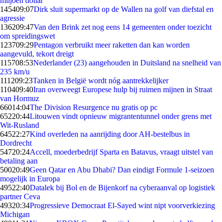
miljoen dollar
1454
09:07
Dirk sluit supermarkt op de Wallen na golf van diefstal en
agressie
1362
09:47
Van den Brink zet nog eens 14 gemeenten onder toezicht
om spreidingswet
1237
09:29
Pentagon verbruikt meer raketten dan kan worden
aangevuld, tekort dreigt
1157
08:53
Nederlander (23) aangehouden in Duitsland na snelheid van
235 km/u
1112
09:23
Tanken in België wordt nóg aantrekkelijker
1104
09:40
Iran overweegt Europese hulp bij ruimen mijnen in Straat
van Hormuz
660
14:04
The Division Resurgence nu gratis op pc
652
20:44
Litouwen vindt opnieuw migrantentunnel onder grens met
Wit-Rusland
645
22:27
Kind overleden na aanrijding door AH-bestelbus in
Dordrecht
547
20:24
Accell, moederbedrijf Sparta en Batavus, vraagt uitstel van
betaling aan
500
20:49
Geen Qatar en Abu Dhabi? Dan eindigt Formule 1-seizoen
mogelijk in Europa
495
22:40
Datalek bij Bol en de Bijenkorf na cyberaanval op logistiek
partner Ceva
493
20:34
Progressieve Democraat El-Sayed wint nipt voorverkiezing
Michigan