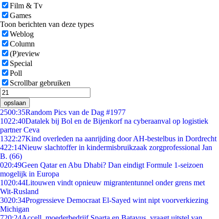
Film & Tv
Games
Toon berichten van deze types
Weblog
Column
(P)review
Special
Poll
Scrollbar gebruiken
opslaan
25
00:35
Random Pics van de Dag #1977
10
22:40
Datalek bij Bol en de Bijenkorf na cyberaanval op logistiek
partner Ceva
13
22:27
Kind overleden na aanrijding door AH-bestelbus in Dordrecht
4
22:14
Nieuw slachtoffer in kindermisbruikzaak zorgprofessional Jan
B. (66)
0
20:49
Geen Qatar en Abu Dhabi? Dan eindigt Formule 1-seizoen
mogelijk in Europa
10
20:44
Litouwen vindt opnieuw migrantentunnel onder grens met
Wit-Rusland
30
20:34
Progressieve Democraat El-Sayed wint nipt voorverkiezing
Michigan
7
20:24
Accell, moederbedrijf Sparta en Batavus, vraagt uitstel van