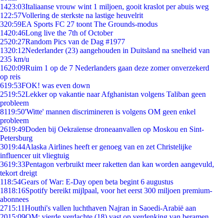
14
23:03
Italiaanse vrouw wint 1 miljoen, gooit kraslot per abuis weg
1
22:57
Vollering de sterkste na lastige heuvelrit
3
20:59
EA Sports FC 27 toont The Grounds-modus
14
20:46
Long live the 7th of October
25
20:27
Random Pics van de Dag #1977
13
20:12
Nederlander (23) aangehouden in Duitsland na snelheid van
235 km/u
16
20:09
Ruim 1 op de 7 Nederlanders gaan deze zomer onverzekerd
op reis
6
19:53
FOK! was even down
25
19:52
Lekker op vakantie naar Afghanistan volgens Taliban geen
probleem
81
19:50
'Witte' mannen discrimineren is volgens OM geen enkel
probleem
26
19:49
Doden bij Oekraïense droneaanvallen op Moskou en Sint-
Petersburg
30
19:44
Alaska Airlines heeft er genoeg van en zet Christelijke
influencer uit vliegtuig
36
19:33
Pentagon verbruikt meer raketten dan kan worden aangevuld,
tekort dreigt
1
18:54
Gears of War: E-Day open beta begint 6 augustus
18
18:16
Spotify bereikt mijlpaal, voor het eerst 300 miljoen premium-
abonnees
27
15:11
Houthi's vallen luchthaven Najran in Saoedi-Arabië aan
20
15:09
OM: vierde verdachte (18) vast op verdenking van beramen