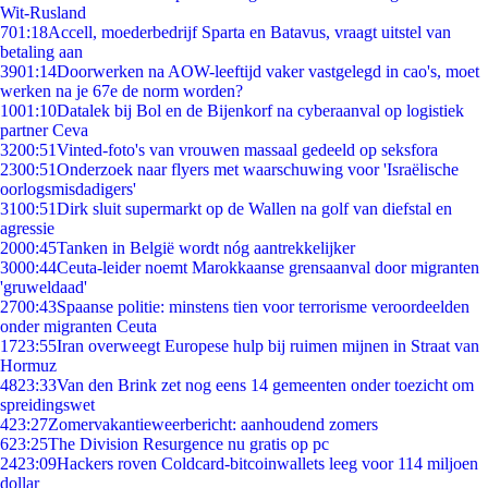
Wit-Rusland
7
01:18
Accell, moederbedrijf Sparta en Batavus, vraagt uitstel van
betaling aan
39
01:14
Doorwerken na AOW-leeftijd vaker vastgelegd in cao's, moet
werken na je 67e de norm worden?
10
01:10
Datalek bij Bol en de Bijenkorf na cyberaanval op logistiek
partner Ceva
32
00:51
Vinted-foto's van vrouwen massaal gedeeld op seksfora
23
00:51
Onderzoek naar flyers met waarschuwing voor 'Israëlische
oorlogsmisdadigers'
31
00:51
Dirk sluit supermarkt op de Wallen na golf van diefstal en
agressie
20
00:45
Tanken in België wordt nóg aantrekkelijker
30
00:44
Ceuta-leider noemt Marokkaanse grensaanval door migranten
'gruweldaad'
27
00:43
Spaanse politie: minstens tien voor terrorisme veroordeelden
onder migranten Ceuta
17
23:55
Iran overweegt Europese hulp bij ruimen mijnen in Straat van
Hormuz
48
23:33
Van den Brink zet nog eens 14 gemeenten onder toezicht om
spreidingswet
4
23:27
Zomervakantieweerbericht: aanhoudend zomers
6
23:25
The Division Resurgence nu gratis op pc
24
23:09
Hackers roven Coldcard-bitcoinwallets leeg voor 114 miljoen
dollar