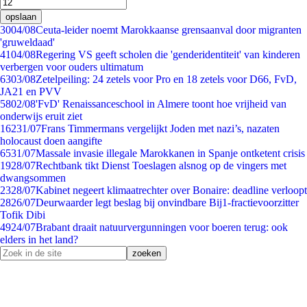
opslaan
30
04/08
Ceuta-leider noemt Marokkaanse grensaanval door migranten
'gruweldaad'
41
04/08
Regering VS geeft scholen die 'genderidentiteit' van kinderen
verbergen voor ouders ultimatum
63
03/08
Zetelpeiling: 24 zetels voor Pro en 18 zetels voor D66, FvD,
JA21 en PVV
58
02/08
'FvD' Renaissanceschool in Almere toont hoe vrijheid van
onderwijs eruit ziet
162
31/07
Frans Timmermans vergelijkt Joden met nazi’s, nazaten
holocaust doen aangifte
65
31/07
Massale invasie illegale Marokkanen in Spanje ontketent crisis
19
28/07
Rechtbank tikt Dienst Toeslagen alsnog op de vingers met
dwangsommen
23
28/07
Kabinet negeert klimaatrechter over Bonaire: deadline verloopt
28
26/07
Deurwaarder legt beslag bij onvindbare Bij1-fractievoorzitter
Tofik Dibi
49
24/07
Brabant draait natuurvergunningen voor boeren terug: ook
elders in het land?