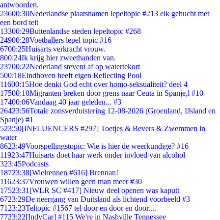
antwoorden.
236
00:30
Nederlandse plaatsnamen lepeltopic #213 elk gehucht met
een bord telt
133
00:29
Buitenlandse steden lepeltopic #268
249
00:28
Voetballers lepel topic #16
67
00:25
Huisarts verkracht vrouw.
8
00:24
Ik krijg hier zweethanden van.
237
00:22
Nederland stevent af op watertekort
5
00:18
Eindhoven heeft eigen Reflecting Pool
116
00:15
Hoe denkt God echt over homo-seksualiteit? deel 4
175
00:10
Migranten breken door grens naar Ceuta in Spanje,l #10
174
00:06
Vandaag 40 jaar geleden... #3
264
23:56
Totale zonsverduistering 12-08-2026 (Groenland, IJsland en
Spanje) #1
5
23:50
[INFLUENCERS #297] Toetjes & Bevers & Zwemmen in
water
86
23:49
Voorspellingstopic: Wie is hier de weerkundige? #16
119
23:47
Huisarts doet haar werk onder invloed van alcohol
3
23:45
Podcasts
187
23:38
[Wielrennen #616] Brennan!
116
23:37
Vrouwen willen geen man meer #30
175
23:31
[WLR SC #417] Nieuw deel openen was kaputt
67
23:29
De neergang van Duitsland als lichtend voorbeeld #3
71
23:23
Teltopic #1567 tel door en door en door....
77
23:22
[IndyCar] #115 We're in Nashville Tennessee