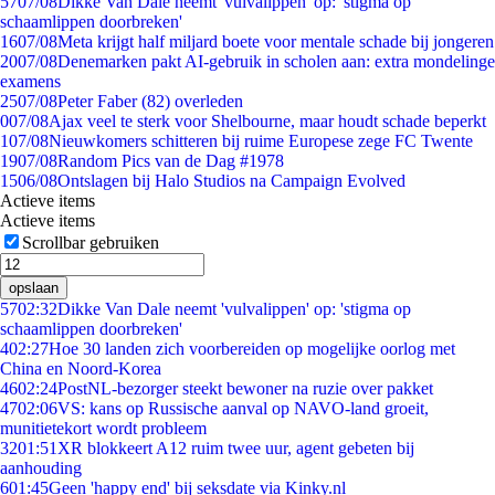
57
07/08
Dikke Van Dale neemt 'vulvalippen' op: 'stigma op
schaamlippen doorbreken'
16
07/08
Meta krijgt half miljard boete voor mentale schade bij jongeren
20
07/08
Denemarken pakt AI-gebruik in scholen aan: extra mondelinge
examens
25
07/08
Peter Faber (82) overleden
0
07/08
Ajax veel te sterk voor Shelbourne, maar houdt schade beperkt
1
07/08
Nieuwkomers schitteren bij ruime Europese zege FC Twente
19
07/08
Random Pics van de Dag #1978
15
06/08
Ontslagen bij Halo Studios na Campaign Evolved
Actieve items
Actieve items
Scrollbar gebruiken
opslaan
57
02:32
Dikke Van Dale neemt 'vulvalippen' op: 'stigma op
schaamlippen doorbreken'
4
02:27
Hoe 30 landen zich voorbereiden op mogelijke oorlog met
China en Noord-Korea
46
02:24
PostNL-bezorger steekt bewoner na ruzie over pakket
47
02:06
VS: kans op Russische aanval op NAVO-land groeit,
munitietekort wordt probleem
32
01:51
XR blokkeert A12 ruim twee uur, agent gebeten bij
aanhouding
6
01:45
Geen 'happy end' bij seksdate via Kinky.nl