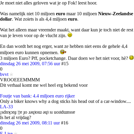
Je moet niet alles geloven wat je op Fok! leest hoor.
Was namelijk niet 10 miljoen
euro
maar 10 miljoen
Nieuw-Zeelandse
dollar
. Wat zoiets is als 4,4 miljoen
euro
.
Wat het alleen maar vreemder maakt, want daar kun je toch niet de rest
van je leven voor op de vlucht zijn.
En dan wordt het nog erger, want ze hebben niet eens de gehele 4,4
miljoen euro kunnen opnemen.
3 miljoen Euro? Pff, pocketchange. Daar doen we het niet voor, hè?
dinsdag 26 mei 2009, 07:56 uur
#15
0
bvvt
VROOEEEMMMM
Dit verhaal komt me wel heel erg bekend voor
Foutje van bank: 4.4 miljoen euro rijker
Only a biker knows why a dog sticks his head out of a car-window....
LA-33
¡sdnʞɔnɟ ןןɐ ɟo ɹǝɥʇoɯ ǝɥʇ sı uoıʇdɯnssɐ
Is het al vrijdag?
dinsdag 26 mei 2009, 08:11 uur
#16
0
E-Lise