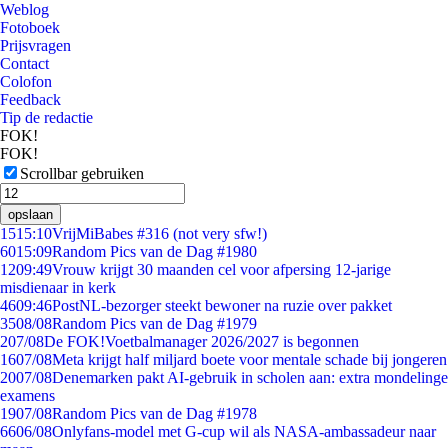
Weblog
Fotoboek
Prijsvragen
Contact
Colofon
Feedback
Tip de redactie
FOK!
FOK!
Scrollbar gebruiken
opslaan
15
15:10
VrijMiBabes #316 (not very sfw!)
60
15:09
Random Pics van de Dag #1980
12
09:49
Vrouw krijgt 30 maanden cel voor afpersing 12-jarige
misdienaar in kerk
46
09:46
PostNL-bezorger steekt bewoner na ruzie over pakket
35
08/08
Random Pics van de Dag #1979
2
07/08
De FOK!Voetbalmanager 2026/2027 is begonnen
16
07/08
Meta krijgt half miljard boete voor mentale schade bij jongeren
20
07/08
Denemarken pakt AI-gebruik in scholen aan: extra mondelinge
examens
19
07/08
Random Pics van de Dag #1978
66
06/08
Onlyfans-model met G-cup wil als NASA-ambassadeur naar