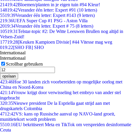
214
19:42
Bloemen/planten in je eigen tuin #94 Kleur!
148
19:42
Verander één letter: Expert #91 (10 letters)
55
19:39
Verander één letter: Expert #143 (9 letters)
2
19:36
UEFA Super Cup #1 PSG - Aston Villa
20
19:34
Verander één letter. Expert # 75 (8 letters)
105
19:31
Telstar-topic #2: De Witte Leeuwen Brullen nog altijd in
Velsen-Zuid!
177
19:28
[Keuken Kampioen Divisie] #44 Vitesse mag weg
0
19:22
[SHO FB] SHO
Internationaal
Internationaal
Scrollbar gebruiken
opslaan
4
23:46
Hoe 30 landen zich voorbereiden op mogelijke oorlog met
China en Noord-Korea
4
21:14
Vrouw krijgt door verwisseling het embryo van ander stel
ingebracht
3
20:35
Nieuwe president De la Espriella gaat strijd aan met
drugskartels Colombia
47
12:42
VS: kans op Russische aanval op NAVO-land groeit,
munitietekort wordt probleem
55
10:16
EU bekritiseert Meta en TikTok om verspreiden desinformatie
Ceuta