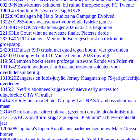
0
02:34
Nieuwkomers schitteren bij ruime Europese zege FC Twente
19
00:45
Random Pics van de Dag #1978
11
22:04
Ontslagen bij Halo Studios na Campaign Evolved
13
22:01
PS5-doos waarschuwt voor einde fysieke games
2
21:30
De FOK!Voetbalmanager 2026/2027 is begonnen
2
21:03
Le Court wint na nerveuze finale, Pieterse derde
28
20:40
NPO-manager Menno de Boer geschorst na dickpic in
groepsapp
24
20:11
Duitser (93) crasht met quad tegen boom, vier gewonden
43
20:03
Trump wil dat J.D. Vance hem in 2028 opvolgt
1
19:50
Lemmen boekt eerste profzege in zware Ronde van Polen-rit
19
19:42
'Zwarte weduwes' in Rusland trouwen soldaten voor
overlijdensuitkering
13
18:20
Zangeres en Idols-jurylid Jerney Kaagman op 79-jarige leeftijd
overleden
10
15:21
Netflix-abonnees krijgen exclusieve early access tot
uitgebreide GTA VI trailer
64
14:35
Onlyfans-model met G-cup wil als NASA-ambassadeur naar
maan
23
14:09
Huisarts per direct uit vak gezet om ernstig alcoholmisbruik
3
12:12
XBOX platform krijgt zijn eigen "Platinum" achievements dit
jaar
12
06/08
Capibara's lopen Braziliaans parlementsgebouw Mato Grosso
binnen
56
06/08
Israël meldt dood twee militairen in Zuid-Libanon, vergelding