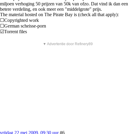
miljoen verhoging 50 prijzen van 50k van ofzo. Dat vind ik dan een
betere verdeling, en ook meer een "middelgrote" prijs.
The material hosted on The Pirate Bay is (check all that apply):
☐Copyrighted work
☐German scheisse-porn
☑Torrent files
▼ Advertentie door Refinery89
vrijdag 22 mei 2009, 09:30 uur
#6