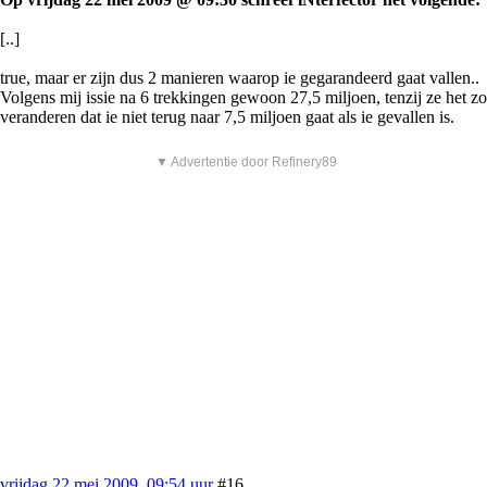
[..]
true, maar er zijn dus 2 manieren waarop ie gegarandeerd gaat vallen..
Volgens mij issie na 6 trekkingen gewoon 27,5 miljoen, tenzij ze het zo
veranderen dat ie niet terug naar 7,5 miljoen gaat als ie gevallen is.
▼ Advertentie door Refinery89
vrijdag 22 mei 2009, 09:54 uur
#16