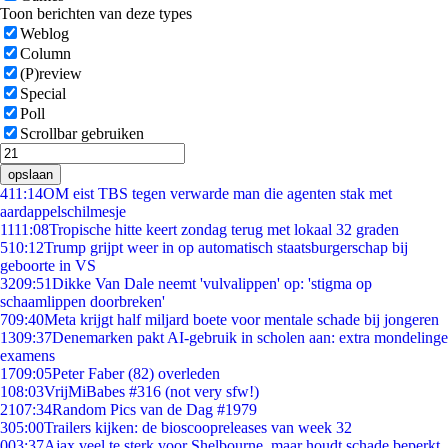
Toon berichten van deze types
Weblog
Column
(P)review
Special
Poll
Scrollbar gebruiken
opslaan
4
11:14
OM eist TBS tegen verwarde man die agenten stak met
aardappelschilmesje
11
11:08
Tropische hitte keert zondag terug met lokaal 32 graden
5
10:12
Trump grijpt weer in op automatisch staatsburgerschap bij
geboorte in VS
32
09:51
Dikke Van Dale neemt 'vulvalippen' op: 'stigma op
schaamlippen doorbreken'
7
09:40
Meta krijgt half miljard boete voor mentale schade bij jongeren
13
09:37
Denemarken pakt AI-gebruik in scholen aan: extra mondelinge
examens
17
09:05
Peter Faber (82) overleden
1
08:03
VrijMiBabes #316 (not very sfw!)
21
07:34
Random Pics van de Dag #1979
3
05:00
Trailers kijken: de bioscoopreleases van week 32
0
03:37
Ajax veel te sterk voor Shelbourne, maar houdt schade beperkt