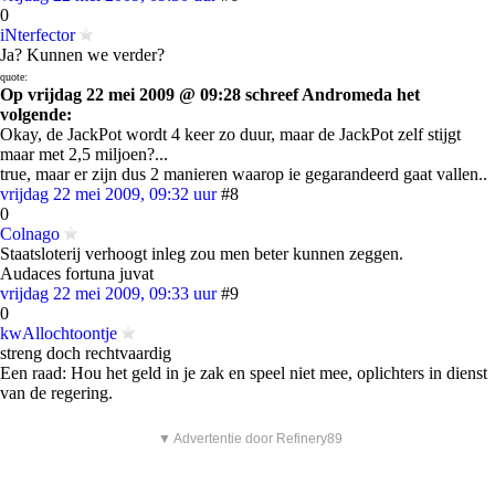
0
iNterfector
Ja? Kunnen we verder?
quote:
Op vrijdag 22 mei 2009 @ 09:28 schreef Andromeda het
volgende:
Okay, de JackPot wordt 4 keer zo duur, maar de JackPot zelf stijgt
maar met 2,5 miljoen?...
true, maar er zijn dus 2 manieren waarop ie gegarandeerd gaat vallen..
vrijdag 22 mei 2009, 09:32 uur
#8
0
Colnago
Staatsloterij verhoogt inleg zou men beter kunnen zeggen.
Audaces fortuna juvat
vrijdag 22 mei 2009, 09:33 uur
#9
0
kwAllochtoontje
streng doch rechtvaardig
Een raad: Hou het geld in je zak en speel niet mee, oplichters in dienst
van de regering.
▼ Advertentie door Refinery89