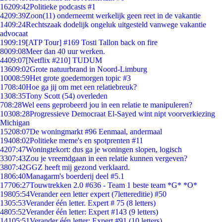
162
09:42
Politieke podcasts #1
42
09:39
Zoon(11) onderneemt werkelijk geen reet in de vakantie
14
09:24
Rechtszaak dodelijk ongeluk uitgesteld vanwege vakantie
advocaat
19
09:19
[ATP Tour] #169 Tosti Tallon back on fire
80
09:08
Meer dan 40 uur werken.
44
09:07
[Netflix #210] TUDUM
136
09:02
Grote natuurbrand in Noord-Limburg
100
08:59
Het grote goedemorgen topic #3
17
08:40
Hoe ga jij om met een relatiebreuk?
13
08:35
Tony Scott (54) overleden
7
08:28
Wel eens geprobeerd jou in een relatie te manipuleren?
103
08:28
Progressieve Democraat El-Sayed wint nipt voorverkiezing
Michigan
152
08:07
De woningmarkt #96 Eenmaal, andermaal
194
08:02
Politieke meme's en spotprenten #11
42
07:47
Woningtekort: dus ga je woningen slopen, logisch
33
07:43
Zou je vreemdgaan in een relatie kunnen vergeven?
38
07:42
GGZ heeft mij gezond verklaard.
18
06:40
Managarm's boerderij deel #5.1
177
06:27
Touwtrekken 2.0 #636 - Team 1 beste team *G* *O*
198
05:54
Verander een letter expert (7lettereditie) #50
13
05:53
Verander één letter. Expert # 75 (8 letters)
48
05:52
Verander één letter: Expert #143 (9 letters)
141
05:51
Verander één letter: Expert #91 (10 letters)