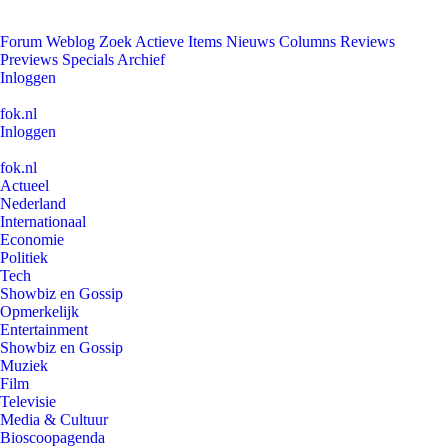
Forum
Weblog
Zoek
Actieve Items
Nieuws
Columns
Reviews
Previews
Specials
Archief
Inloggen
fok.nl
Inloggen
fok.nl
Actueel
Nederland
Internationaal
Economie
Politiek
Tech
Showbiz en Gossip
Opmerkelijk
Entertainment
Showbiz en Gossip
Muziek
Film
Televisie
Media & Cultuur
Bioscoopagenda