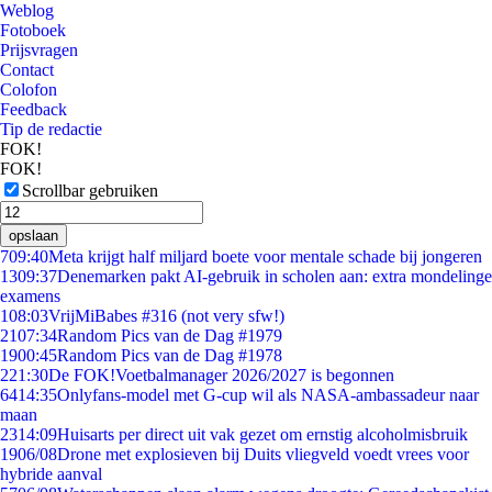
Weblog
Fotoboek
Prijsvragen
Contact
Colofon
Feedback
Tip de redactie
FOK!
FOK!
Scrollbar gebruiken
opslaan
7
09:40
Meta krijgt half miljard boete voor mentale schade bij jongeren
13
09:37
Denemarken pakt AI-gebruik in scholen aan: extra mondelinge
examens
1
08:03
VrijMiBabes #316 (not very sfw!)
21
07:34
Random Pics van de Dag #1979
19
00:45
Random Pics van de Dag #1978
2
21:30
De FOK!Voetbalmanager 2026/2027 is begonnen
64
14:35
Onlyfans-model met G-cup wil als NASA-ambassadeur naar
maan
23
14:09
Huisarts per direct uit vak gezet om ernstig alcoholmisbruik
19
06/08
Drone met explosieven bij Duits vliegveld voedt vrees voor
hybride aanval