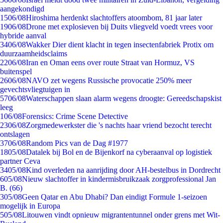
aangekondigd
15
06/08
Hiroshima herdenkt slachtoffers atoombom, 81 jaar later
19
06/08
Drone met explosieven bij Duits vliegveld voedt vrees voor
hybride aanval
34
06/08
Wakker Dier dient klacht in tegen insectenfabriek Protix om
duurzaamheidsclaims
22
06/08
Iran en Oman eens over route Straat van Hormuz, VS
buitenspel
26
06/08
NAVO zet wegens Russische provocatie 250% meer
gevechtsvliegtuigen in
57
06/08
Waterschappen slaan alarm wegens droogte: Gereedschapskist
leeg
1
06/08
Forensics: Crime Scene Detective
23
06/08
Zorgmedewerkster die 's nachts haar vriend bezocht terecht
ontslagen
37
06/08
Random Pics van de Dag #1977
18
05/08
Datalek bij Bol en de Bijenkorf na cyberaanval op logistiek
partner Ceva
34
05/08
Kind overleden na aanrijding door AH-bestelbus in Dordrecht
6
05/08
Nieuw slachtoffer in kindermisbruikzaak zorgprofessional Jan
B. (66)
3
05/08
Geen Qatar en Abu Dhabi? Dan eindigt Formule 1-seizoen
mogelijk in Europa
5
05/08
Litouwen vindt opnieuw migrantentunnel onder grens met Wit-