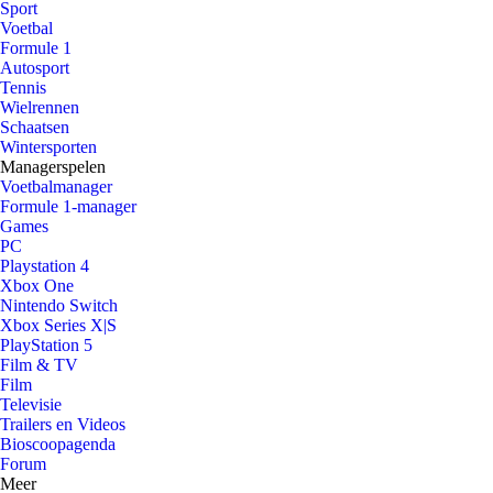
Sport
Voetbal
Formule 1
Autosport
Tennis
Wielrennen
Schaatsen
Wintersporten
Managerspelen
Voetbalmanager
Formule 1-manager
Games
PC
Playstation 4
Xbox One
Nintendo Switch
Xbox Series X|S
PlayStation 5
Film & TV
Film
Televisie
Trailers en Videos
Bioscoopagenda
Forum
Meer