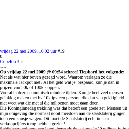
vrijdag 22 mei 2009, 10:02 uur
#19
0
Cubeforc3
quote:
Op vrijdag 22 mei 2009 @ 09:54 schreef Tiepbord het volgende:
Net als wat hier boven gezegd word. Waarom verlagen ze die
maximale Jackpot niet? Al het geld wat je 'bespaard' kun je dan in
prijzen van 50k of 100k stoppen.
Vooral in deze economisch mindere tijden. Kun je heel veel mensen
gelukkig maken met bv 10k ipv een persoon die dan van gekkigheid
niet weet wat die met al die miljoenen moet gaan doen.
Die Koninginnedag trekking was dat betreft een goeie zet. Mensen uit
mijn omgeving die normaal nooit meedoen aan de staatsloterij gingen
toch een kansje wagen. Dit moet de Staatsloterij echt in haar
verkoopcijfers terug hebben gezien!
Schijnbaar verkoopt een loterij beter als de jackpot 1x20 miljoen is, ipv