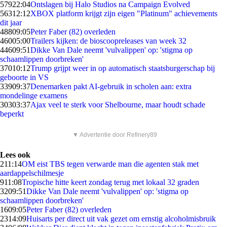
579
22:04
Ontslagen bij Halo Studios na Campaign Evolved
563
12:12
XBOX platform krijgt zijn eigen "Platinum" achievements
dit jaar
488
09:05
Peter Faber (82) overleden
460
05:00
Trailers kijken: de bioscoopreleases van week 32
446
09:51
Dikke Van Dale neemt 'vulvalippen' op: 'stigma op
schaamlippen doorbreken'
370
10:12
Trump grijpt weer in op automatisch staatsburgerschap bij
geboorte in VS
339
09:37
Denemarken pakt AI-gebruik in scholen aan: extra
mondelinge examens
303
03:37
Ajax veel te sterk voor Shelbourne, maar houdt schade
beperkt
▼ Advertentie door Refinery89
Lees ook
2
11:14
OM eist TBS tegen verwarde man die agenten stak met
aardappelschilmesje
9
11:08
Tropische hitte keert zondag terug met lokaal 32 graden
32
09:51
Dikke Van Dale neemt 'vulvalippen' op: 'stigma op
schaamlippen doorbreken'
16
09:05
Peter Faber (82) overleden
23
14:09
Huisarts per direct uit vak gezet om ernstig alcoholmisbruik