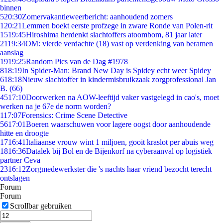
binnen
5
20:30
Zomervakantieweerbericht: aanhoudend zomers
1
20:21
Lemmen boekt eerste profzege in zware Ronde van Polen-rit
15
19:45
Hiroshima herdenkt slachtoffers atoombom, 81 jaar later
21
19:34
OM: vierde verdachte (18) vast op verdenking van beramen
aanslag
19
19:25
Random Pics van de Dag #1978
8
18:19
In Spider-Man: Brand New Day is Spidey echt weer Spidey
6
18:18
Nieuw slachtoffer in kindermisbruikzaak zorgprofessional Jan
B. (66)
45
17:10
Doorwerken na AOW-leeftijd vaker vastgelegd in cao's, moet
werken na je 67e de norm worden?
1
17:07
Forensics: Crime Scene Detective
56
17:01
Boeren waarschuwen voor lagere oogst door aanhoudende
hitte en droogte
17
16:41
Italiaanse vrouw wint 1 miljoen, gooit kraslot per abuis weg
18
16:36
Datalek bij Bol en de Bijenkorf na cyberaanval op logistiek
partner Ceva
23
16:12
Zorgmedewerkster die 's nachts haar vriend bezocht terecht
ontslagen
Forum
Forum
Scrollbar gebruiken