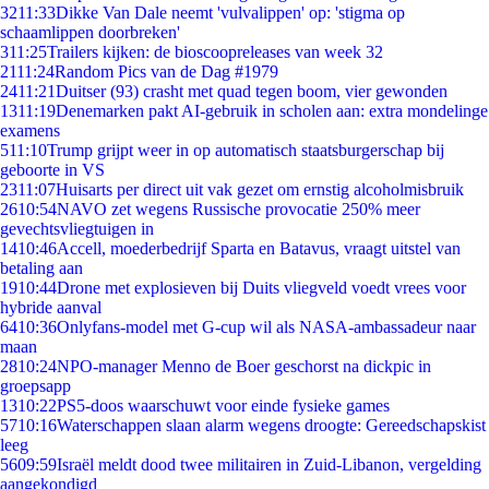
32
11:33
Dikke Van Dale neemt 'vulvalippen' op: 'stigma op
schaamlippen doorbreken'
3
11:25
Trailers kijken: de bioscoopreleases van week 32
21
11:24
Random Pics van de Dag #1979
24
11:21
Duitser (93) crasht met quad tegen boom, vier gewonden
13
11:19
Denemarken pakt AI-gebruik in scholen aan: extra mondelinge
examens
5
11:10
Trump grijpt weer in op automatisch staatsburgerschap bij
geboorte in VS
23
11:07
Huisarts per direct uit vak gezet om ernstig alcoholmisbruik
26
10:54
NAVO zet wegens Russische provocatie 250% meer
gevechtsvliegtuigen in
14
10:46
Accell, moederbedrijf Sparta en Batavus, vraagt uitstel van
betaling aan
19
10:44
Drone met explosieven bij Duits vliegveld voedt vrees voor
hybride aanval
64
10:36
Onlyfans-model met G-cup wil als NASA-ambassadeur naar
maan
28
10:24
NPO-manager Menno de Boer geschorst na dickpic in
groepsapp
13
10:22
PS5-doos waarschuwt voor einde fysieke games
57
10:16
Waterschappen slaan alarm wegens droogte: Gereedschapskist
leeg
56
09:59
Israël meldt dood twee militairen in Zuid-Libanon, vergelding
aangekondigd