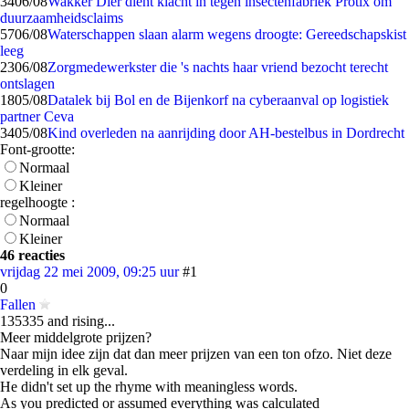
34
06/08
Wakker Dier dient klacht in tegen insectenfabriek Protix om
duurzaamheidsclaims
57
06/08
Waterschappen slaan alarm wegens droogte: Gereedschapskist
leeg
23
06/08
Zorgmedewerkster die 's nachts haar vriend bezocht terecht
ontslagen
18
05/08
Datalek bij Bol en de Bijenkorf na cyberaanval op logistiek
partner Ceva
34
05/08
Kind overleden na aanrijding door AH-bestelbus in Dordrecht
Font-grootte:
Normaal
Kleiner
regelhoogte :
Normaal
Kleiner
46 reacties
vrijdag 22 mei 2009, 09:25 uur
#1
0
Fallen
135335 and rising...
Meer middelgrote prijzen?
Naar mijn idee zijn dat dan meer prijzen van een ton ofzo. Niet deze
verdeling in elk geval.
He didn't set up the rhyme with meaningless words.
As you predicted or assumed everything was calculated