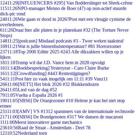
124
11:29
[INFLUENCERS #295] Van flodderslinger tot Shrek-crème
115
11:26
NPO-manager Menno de Boer (47) op non-actief stuurde
dick-pic rond
240
11:26
Wie gaan er dood in 2026?Post met een vleugje cynisme de
overledenen.
6
11:26
Draai hier alle platen in je platenkast #32 (The Torture Never
Stops)
148
11:25
[podcasts] Misdaad podcasts #3 - Twee weken taakstraf
169
11:21
Wat is jullie binnenhuistemperatuur? #81 Horrorzomer
237
11:18
Top 2000 Editie 2025 #243 Alle dikzakken willen op je
lijken
18
11:18
Trump wil dat J.D. Vance hem in 2028 opvolgt
16
11:14
[Boekbespreking] Yesteryear - Caro Claire Burke
16
11:12
[Crowdfunding] #443 Rentestijgingen?
54
11:11
Post hier zo vaak mogelijk om 11:11 #39 Vanz11
266
11:06
[NET5] Het blok 2026 #32 Blokkendozen
264
11:05
Lied van de dag #52
79
11:05
Vuelta a España 2026 #1
190
11:05
[SBS6] De Oranjezomer #10 Helene je kan het niet stop
ermee
231
11:03
[AMV] VS #1312 spammers van de internationale rechtsorde
217
11:00
[SBS6] De Bondgenoten #317 We dansen de macaroni
11
11:00
Meest innovatieve game mechanics
236
10:56
Raad de Straat - Amsterdam - Deel 78
121
10:52
Nederland toen