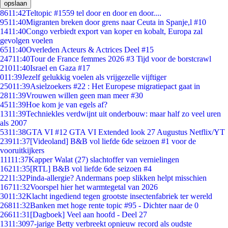
opslaan
86
11:42
Teltopic #1559 tel door en door en door....
95
11:40
Migranten breken door grens naar Ceuta in Spanje,l #10
14
11:40
Congo verbiedt export van koper en kobalt, Europa zal
gevolgen voelen
65
11:40
Overleden Acteurs & Actrices Deel #15
247
11:40
Tour de France femmes 2026 #3 Tijd voor de borstcrawl
210
11:40
Israel en Gaza #17
0
11:39
Jezelf gelukkig voelen als vrijgezelle vijftiger
250
11:39
Asielzoekers #22 : Het Europese migratiepact gaat in
28
11:39
Vrouwen willen geen man meer #30
45
11:39
Hoe kom je van egels af?
13
11:39
Techniekles verdwijnt uit onderbouw: maar half zo veel uren
als 2007
53
11:38
GTA VI #12 GTA VI Extended look 27 Augustus Netflix/YT
239
11:37
[Videoland] B&B vol liefde 6de seizoen #1 voor de
vooruitkijkers
111
11:37
Kapper Walat (27) slachtoffer van vernielingen
162
11:35
[RTL] B&B vol liefde 6de seizoen #4
22
11:32
Pinda-allergie? Andermans poep slikken helpt misschien
167
11:32
Voorspel hier het warmtegetal van 2026
30
11:32
Klacht ingediend tegen grootste insectenfabriek ter wereld
268
11:32
Banken met hoge rente topic #95 - Dichter naar de 0
266
11:31
[Dagboek] Veel aan hoofd - Deel 27
13
11:30
97-jarige Betty verbreekt opnieuw record als oudste