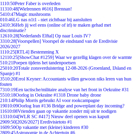
11
10:50
Peter Faber is overleden
113
10:48
[Wielrennen #616] Brennan!
54
10:47
Magic mushrooms
0
10:46
LG nas n1t1 - niet zichtbaar bij aansluiten
24
10:36
Heb jij wel eens (online of irl) te maken gehad met
discriminatie?
126
10:28
[Nederlands Elftal] Op naar Louis IV?
33
10:28
[Voorspellen] Voorspel de eindstand van de Eredivisie
2026/2027
11
10:25
[RTL4] Bestemming X
121
10:25
[ShowChat #1259] Waar we gezellig klagen over de warmte
5
10:21
Poepen tijdens het tandenpoetsen
250
10:20
Totale zonsverduistering 12-08-2026 (Groenland, IJsland en
Spanje) #1
35
10:20
Errol Keyner: Accountants willen gewoon niks leren van hun
fouten
73
10:19
Een tactische/militaire analyse van het front in Oekraïne #31
55
10:18
Oorlog in Oekraïne #1318 Drone baby drone
2
10:14
Philip Morris gebruikt AI voor rookcampagne
190
10:09
Oorlog Iran #136 Bridge and powerplant day incoming?
116
10:08
Vrienden gaan op vakantie zonder mij uit te nodigen
133
10:04
[WLR SC #417] Nieuw deel openen was kaputt
29
09:50
[2026/2027] Eredivisietoto #1
16
09:50
Op vakantie met (kleine) kinderen #30
28
09:45
Astronomie in de Achtertuin #6