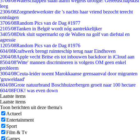
57
06/08
Waterschappen slaan alarm wegens droogte: Gereedschapskist
leeg
23
06/08
Zorgmedewerkster die 's nachts haar vriend bezocht terecht
ontslagen
37
06/08
Random Pics van de Dag #1977
21
05/08
Tanken in België wordt nóg aantrekkelijker
34
05/08
Dirk sluit supermarkt op de Wallen na golf van diefstal en
agressie
12
05/08
Random Pics van de Dag #1976
6
04/08
Kraftwerk brengt ruimteschip terug naar Eindhoven
20
04/08
Apple vecht Britse eis tot inbouwen backdoor in iCloud aan
85
04/08
'Witte' mannen discrimineren is volgens OM geen enkel
probleem
30
04/08
Ceuta-leider noemt Marokkaanse grensaanval door migranten
'gruweldaad'
6
04/08
Grote natuurbrand Boschhuizerbergen groeit naar 100 hectare
6
04/08
FOK! was even down
Laatste items
Laatste items
Toon berichten uit deze thema's
Actueel
Entertainment
Sport
Film & Tv
Games