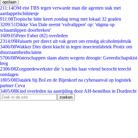
opslaan
2
11:14
OM eist TBS tegen verwarde man die agenten stak met
aardappelschilmesje
9
11:08
Tropische hitte keert zondag terug met lokaal 32 graden
32
09:51
Dikke Van Dale neemt 'vulvalippen' op: 'stigma op
schaamlippen doorbreken'
16
09:05
Peter Faber (82) overleden
23
14:09
Huisarts per direct uit vak gezet om ernstig alcoholmisbruik
34
06/08
Wakker Dier dient klacht in tegen insectenfabriek Protix om
duurzaamheidsclaims
57
06/08
Waterschappen slaan alarm wegens droogte: Gereedschapskist
leeg
23
06/08
Zorgmedewerkster die 's nachts haar vriend bezocht terecht
ontslagen
18
05/08
Datalek bij Bol en de Bijenkorf na cyberaanval op logistiek
partner Ceva
34
05/08
Kind overleden na aanrijding door AH-bestelbus in Dordrecht