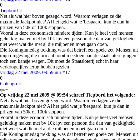
0
Tiepbord
Net als wat hier boven gezegd word. Waarom verlagen ze die
maximale Jackpot niet? Al het geld wat je 'bespaard' kun je dan in
prijzen van 50k of 100k stoppen.
Vooral in deze economisch mindere tijden. Kun je heel veel mensen
gelukkig maken met bv 10k ipv een persoon die dan van gekkigheid
niet weet wat die met al die miljoenen moet gaan doen.
Die Koninginnedag trekking was dat betreft een goeie zet. Mensen uit
mijn omgeving die normaal nooit meedoen aan de staatsloterij gingen
toch een kansje wagen. Dit moet de Staatsloterij echt in haar
verkoopcijfers terug hebben gezien!
vrijdag 22 mei 2009, 09:59 uur
#17
0
Colnago
quote:
Op vrijdag 22 mei 2009 @ 09:54 schreef Tiepbord het volgende:
Net als wat hier boven gezegd word. Waarom verlagen ze die
maximale Jackpot niet? Al het geld wat je 'bespaard' kun je dan in
prijzen van 50k of 100k stoppen.
Vooral in deze economisch mindere tijden. Kun je heel veel mensen
gelukkig maken met bv 10k ipv een persoon die dan van gekkigheid
niet weet wat die met al die miljoenen moet gaan doen.
Die Koninginnedag trekking was dat betreft een goeie zet. Mensen uit
mijn omgeving die normaal nooit meedoen aan de staatsloterij gingen