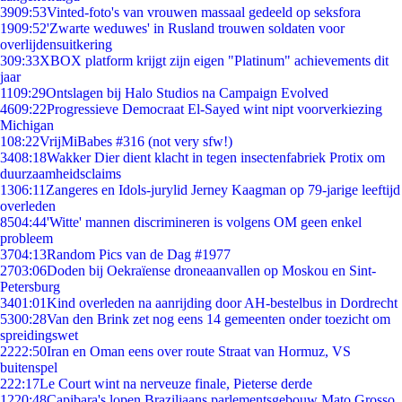
39
09:53
Vinted-foto's van vrouwen massaal gedeeld op seksfora
19
09:52
'Zwarte weduwes' in Rusland trouwen soldaten voor
overlijdensuitkering
3
09:33
XBOX platform krijgt zijn eigen "Platinum" achievements dit
jaar
11
09:29
Ontslagen bij Halo Studios na Campaign Evolved
46
09:22
Progressieve Democraat El-Sayed wint nipt voorverkiezing
Michigan
1
08:22
VrijMiBabes #316 (not very sfw!)
34
08:18
Wakker Dier dient klacht in tegen insectenfabriek Protix om
duurzaamheidsclaims
13
06:11
Zangeres en Idols-jurylid Jerney Kaagman op 79-jarige leeftijd
overleden
85
04:44
'Witte' mannen discrimineren is volgens OM geen enkel
probleem
37
04:13
Random Pics van de Dag #1977
27
03:06
Doden bij Oekraïense droneaanvallen op Moskou en Sint-
Petersburg
34
01:01
Kind overleden na aanrijding door AH-bestelbus in Dordrecht
53
00:28
Van den Brink zet nog eens 14 gemeenten onder toezicht om
spreidingswet
22
22:50
Iran en Oman eens over route Straat van Hormuz, VS
buitenspel
2
22:17
Le Court wint na nerveuze finale, Pieterse derde
12
20:48
Capibara's lopen Braziliaans parlementsgebouw Mato Grosso