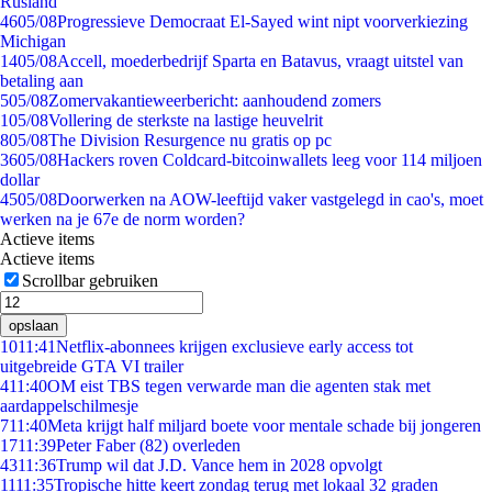
Rusland
46
05/08
Progressieve Democraat El-Sayed wint nipt voorverkiezing
Michigan
14
05/08
Accell, moederbedrijf Sparta en Batavus, vraagt uitstel van
betaling aan
5
05/08
Zomervakantieweerbericht: aanhoudend zomers
1
05/08
Vollering de sterkste na lastige heuvelrit
8
05/08
The Division Resurgence nu gratis op pc
36
05/08
Hackers roven Coldcard-bitcoinwallets leeg voor 114 miljoen
dollar
45
05/08
Doorwerken na AOW-leeftijd vaker vastgelegd in cao's, moet
werken na je 67e de norm worden?
Actieve items
Actieve items
Scrollbar gebruiken
opslaan
10
11:41
Netflix-abonnees krijgen exclusieve early access tot
uitgebreide GTA VI trailer
4
11:40
OM eist TBS tegen verwarde man die agenten stak met
aardappelschilmesje
7
11:40
Meta krijgt half miljard boete voor mentale schade bij jongeren
17
11:39
Peter Faber (82) overleden
43
11:36
Trump wil dat J.D. Vance hem in 2028 opvolgt
11
11:35
Tropische hitte keert zondag terug met lokaal 32 graden