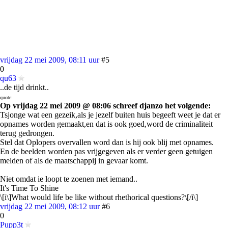
vrijdag 22 mei 2009, 08:11 uur
#5
0
qu63
..de tijd drinkt..
quote:
Op vrijdag 22 mei 2009 @ 08:06 schreef djanzo het volgende:
Tsjonge wat een gezeik,als je jezelf buiten huis begeeft weet je dat er
opnames worden gemaakt,en dat is ook goed,word de criminaliteit
terug gedrongen.
Stel dat Oplopers overvallen word dan is hij ook blij met opnames.
En de beelden worden pas vrijgegeven als er verder geen getuigen
melden of als de maatschappij in gevaar komt.
Niet omdat ie loopt te zoenen met iemand..
It's Time To Shine
\[i\]What would life be like without rhethorical questions?\[/i\]
vrijdag 22 mei 2009, 08:12 uur
#6
0
Pupp3t