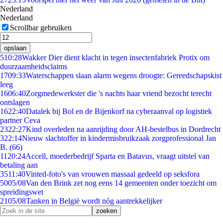
Nederland
Nederland
Scrollbar gebruiken
opslaan
5
10:28
Wakker Dier dient klacht in tegen insectenfabriek Protix om
duurzaamheidsclaims
17
09:33
Waterschappen slaan alarm wegens droogte: Gereedschapskist
leeg
16
06:40
Zorgmedewerkster die 's nachts haar vriend bezocht terecht
ontslagen
16
22:40
Datalek bij Bol en de Bijenkorf na cyberaanval op logistiek
partner Ceva
23
22:27
Kind overleden na aanrijding door AH-bestelbus in Dordrecht
3
22:14
Nieuw slachtoffer in kindermisbruikzaak zorgprofessional Jan
B. (66)
11
20:24
Accell, moederbedrijf Sparta en Batavus, vraagt uitstel van
betaling aan
35
11:40
Vinted-foto's van vrouwen massaal gedeeld op seksfora
50
05/08
Van den Brink zet nog eens 14 gemeenten onder toezicht om
spreidingswet
21
05/08
Tanken in België wordt nóg aantrekkelijker