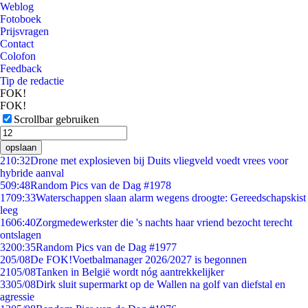
Weblog
Fotoboek
Prijsvragen
Contact
Colofon
Feedback
Tip de redactie
FOK!
FOK!
Scrollbar gebruiken
opslaan
2
10:32
Drone met explosieven bij Duits vliegveld voedt vrees voor
hybride aanval
5
09:48
Random Pics van de Dag #1978
17
09:33
Waterschappen slaan alarm wegens droogte: Gereedschapskist
leeg
16
06:40
Zorgmedewerkster die 's nachts haar vriend bezocht terecht
ontslagen
32
00:35
Random Pics van de Dag #1977
2
05/08
De FOK!Voetbalmanager 2026/2027 is begonnen
21
05/08
Tanken in België wordt nóg aantrekkelijker
33
05/08
Dirk sluit supermarkt op de Wallen na golf van diefstal en
agressie