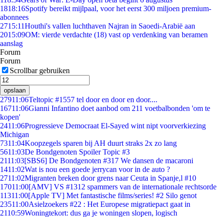
18
18:16
Spotify bereikt mijlpaal, voor het eerst 300 miljoen premium-
abonnees
27
15:11
Houthi's vallen luchthaven Najran in Saoedi-Arabië aan
20
15:09
OM: vierde verdachte (18) vast op verdenking van beramen
aanslag
Forum
Forum
Scrollbar gebruiken
opslaan
279
11:06
Teltopic #1557 tel door en door en door....
167
11:06
Gianni Infantino doet aanbod om 211 voetbalbonden 'om te
kopen'
24
11:06
Progressieve Democraat El-Sayed wint nipt voorverkiezing
Michigan
73
11:04
Koopzegels sparen bij AH duurt straks 2x zo lang
56
11:03
De Bondgenoten Spoiler Topic #3
21
11:03
[SBS6] De Bondgenoten #317 We dansen de macaroni
14
11:02
Wat is nou een goede jerrycan voor in de auto ?
27
11:02
Migranten breken door grens naar Ceuta in Spanje,l #10
170
11:00
[AMV] VS #1312 spammers van de internationale rechtsorde
113
11:00
[Apple TV] Met fantastische films/series! #2 Silo genot
235
11:00
Asielzoekers #22 : Het Europese migratiepact gaat in
21
10:59
Woningtekort: dus ga je woningen slopen, logisch