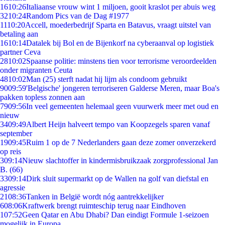
16
10:26
Italiaanse vrouw wint 1 miljoen, gooit kraslot per abuis weg
32
10:24
Random Pics van de Dag #1977
11
10:20
Accell, moederbedrijf Sparta en Batavus, vraagt uitstel van
betaling aan
16
10:14
Datalek bij Bol en de Bijenkorf na cyberaanval op logistiek
partner Ceva
28
10:02
Spaanse politie: minstens tien voor terrorisme veroordeelden
onder migranten Ceuta
48
10:02
Man (25) sterft nadat hij lijm als condoom gebruikt
90
09:59
'Belgische' jongeren terroriseren Galderse Meren, maar Boa's
pakken topless zonnen aan
79
09:56
In veel gemeenten helemaal geen vuurwerk meer met oud en
nieuw
34
09:49
Albert Heijn halveert tempo van Koopzegels sparen vanaf
september
19
09:45
Ruim 1 op de 7 Nederlanders gaan deze zomer onverzekerd
op reis
3
09:14
Nieuw slachtoffer in kindermisbruikzaak zorgprofessional Jan
B. (66)
33
09:14
Dirk sluit supermarkt op de Wallen na golf van diefstal en
agressie
21
08:36
Tanken in België wordt nóg aantrekkelijker
6
08:06
Kraftwerk brengt ruimteschip terug naar Eindhoven
1
07:52
Geen Qatar en Abu Dhabi? Dan eindigt Formule 1-seizoen
mogelijk in Europa