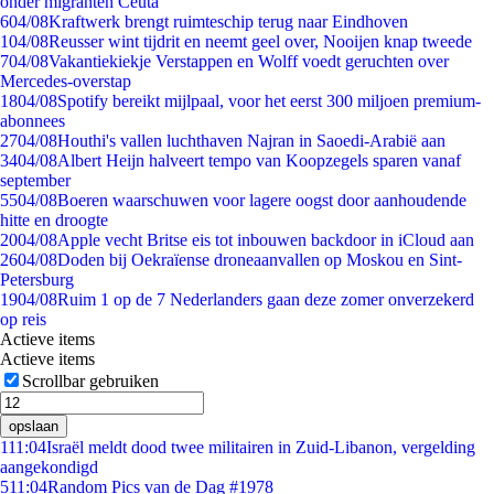
onder migranten Ceuta
6
04/08
Kraftwerk brengt ruimteschip terug naar Eindhoven
1
04/08
Reusser wint tijdrit en neemt geel over, Nooijen knap tweede
7
04/08
Vakantiekiekje Verstappen en Wolff voedt geruchten over
Mercedes-overstap
18
04/08
Spotify bereikt mijlpaal, voor het eerst 300 miljoen premium-
abonnees
27
04/08
Houthi's vallen luchthaven Najran in Saoedi-Arabië aan
34
04/08
Albert Heijn halveert tempo van Koopzegels sparen vanaf
september
55
04/08
Boeren waarschuwen voor lagere oogst door aanhoudende
hitte en droogte
20
04/08
Apple vecht Britse eis tot inbouwen backdoor in iCloud aan
26
04/08
Doden bij Oekraïense droneaanvallen op Moskou en Sint-
Petersburg
19
04/08
Ruim 1 op de 7 Nederlanders gaan deze zomer onverzekerd
op reis
Actieve items
Actieve items
Scrollbar gebruiken
opslaan
1
11:04
Israël meldt dood twee militairen in Zuid-Libanon, vergelding
aangekondigd
5
11:04
Random Pics van de Dag #1978