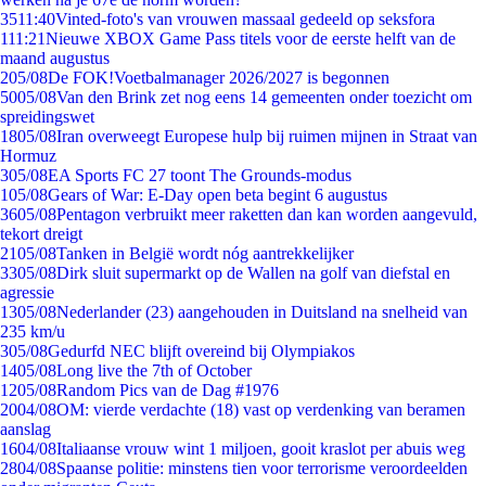
35
11:40
Vinted-foto's van vrouwen massaal gedeeld op seksfora
1
11:21
Nieuwe XBOX Game Pass titels voor de eerste helft van de
maand augustus
2
05/08
De FOK!Voetbalmanager 2026/2027 is begonnen
50
05/08
Van den Brink zet nog eens 14 gemeenten onder toezicht om
spreidingswet
18
05/08
Iran overweegt Europese hulp bij ruimen mijnen in Straat van
Hormuz
3
05/08
EA Sports FC 27 toont The Grounds-modus
1
05/08
Gears of War: E-Day open beta begint 6 augustus
36
05/08
Pentagon verbruikt meer raketten dan kan worden aangevuld,
tekort dreigt
21
05/08
Tanken in België wordt nóg aantrekkelijker
33
05/08
Dirk sluit supermarkt op de Wallen na golf van diefstal en
agressie
13
05/08
Nederlander (23) aangehouden in Duitsland na snelheid van
235 km/u
3
05/08
Gedurfd NEC blijft overeind bij Olympiakos
14
05/08
Long live the 7th of October
12
05/08
Random Pics van de Dag #1976
20
04/08
OM: vierde verdachte (18) vast op verdenking van beramen
aanslag
16
04/08
Italiaanse vrouw wint 1 miljoen, gooit kraslot per abuis weg
28
04/08
Spaanse politie: minstens tien voor terrorisme veroordeelden