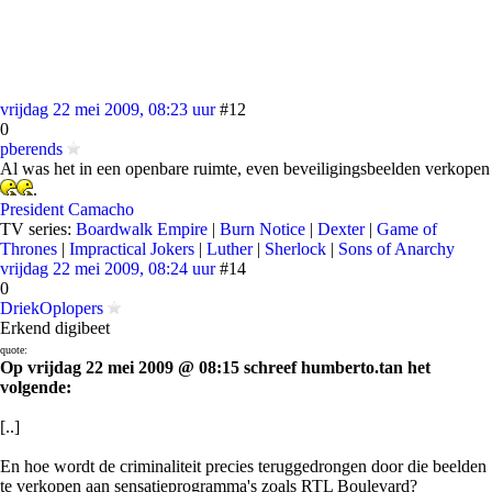
vrijdag 22 mei 2009, 08:23 uur
#12
0
pberends
Al was het in een openbare ruimte, even beveiligingsbeelden verkopen
.
President Camacho
TV series:
Boardwalk Empire
|
Burn Notice
|
Dexter
|
Game of
Thrones
|
Impractical Jokers
|
Luther
|
Sherlock
|
Sons of Anarchy
vrijdag 22 mei 2009, 08:24 uur
#14
0
DriekOplopers
Erkend digibeet
quote:
Op vrijdag 22 mei 2009 @ 08:15 schreef humberto.tan het
volgende:
[..]
En hoe wordt de criminaliteit precies teruggedrongen door die beelden
te verkopen aan sensatieprogramma's zoals RTL Boulevard?