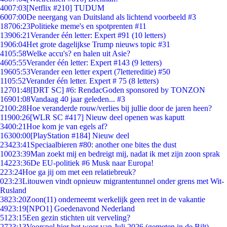
40
07:03
[Netflix #210] TUDUM
60
07:00
De neergang van Duitsland als lichtend voorbeeld #3
187
06:23
Politieke meme's en spotprenten #11
139
06:21
Verander één letter: Expert #91 (10 letters)
19
06:04
Het grote dagelijkse Trump nieuws topic #31
41
05:58
Welke accu's? en halen uit Asie?
46
05:55
Verander één letter: Expert #143 (9 letters)
196
05:53
Verander een letter expert (7lettereditie) #50
11
05:52
Verander één letter. Expert # 75 (8 letters)
127
01:48
[DRT SC] #6: RendacGoden sponsored by TONZON
169
01:08
Vandaag 40 jaar geleden... #3
21
00:28
Hoe veranderde rouw/verlies bij jullie door de jaren heen?
119
00:26
[WLR SC #417] Nieuw deel openen was kaputt
34
00:21
Hoe kom je van egels af?
163
00:00
[PlayStation #184] Nieuw deel
234
23:41
Speciaalbieren #80: another one bites the dust
100
23:39
Man zoekt mij en bedreigt mij, nadat ik met zijn zoon sprak
142
23:36
De EU-politiek #6 Musk naar Europa!
2
23:24
Hoe ga jij om met een relatiebreuk?
0
23:23
Litouwen vindt opnieuw migrantentunnel onder grens met Wit-
Rusland
38
23:20
Zoon(11) onderneemt werkelijk geen reet in de vakantie
49
23:19
[NPO1] Goedenavond Nederland
51
23:15
Een gezin stichten uit verveling?
27
23:13
Voorspel hier het weer van Juli 2026 (gemeten in de Bilt)