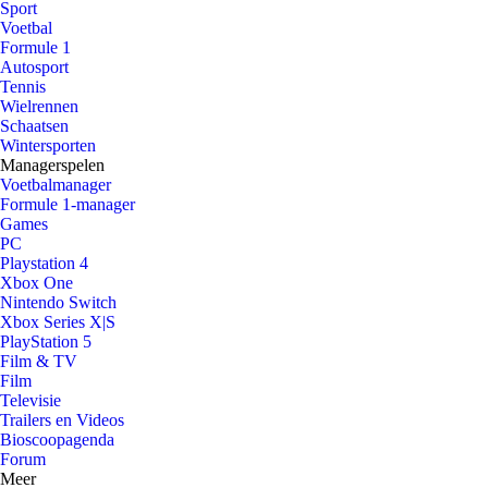
Sport
Voetbal
Formule 1
Autosport
Tennis
Wielrennen
Schaatsen
Wintersporten
Managerspelen
Voetbalmanager
Formule 1-manager
Games
PC
Playstation 4
Xbox One
Nintendo Switch
Xbox Series X|S
PlayStation 5
Film & TV
Film
Televisie
Trailers en Videos
Bioscoopagenda
Forum
Meer