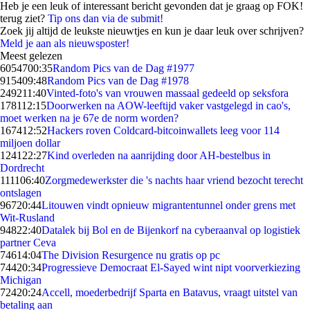
Heb je een leuk of interessant bericht gevonden dat je graag op FOK!
terug ziet?
Tip ons dan via de submit!
Zoek jij altijd de leukste nieuwtjes en kun je daar leuk over schrijven?
Meld je aan als nieuwsposter!
Meest gelezen
60547
00:35
Random Pics van de Dag #1977
9154
09:48
Random Pics van de Dag #1978
2492
11:40
Vinted-foto's van vrouwen massaal gedeeld op seksfora
1781
12:15
Doorwerken na AOW-leeftijd vaker vastgelegd in cao's,
moet werken na je 67e de norm worden?
1674
12:52
Hackers roven Coldcard-bitcoinwallets leeg voor 114
miljoen dollar
1241
22:27
Kind overleden na aanrijding door AH-bestelbus in
Dordrecht
1111
06:40
Zorgmedewerkster die 's nachts haar vriend bezocht terecht
ontslagen
967
20:44
Litouwen vindt opnieuw migrantentunnel onder grens met
Wit-Rusland
948
22:40
Datalek bij Bol en de Bijenkorf na cyberaanval op logistiek
partner Ceva
746
14:04
The Division Resurgence nu gratis op pc
744
20:34
Progressieve Democraat El-Sayed wint nipt voorverkiezing
Michigan
724
20:24
Accell, moederbedrijf Sparta en Batavus, vraagt uitstel van
betaling aan