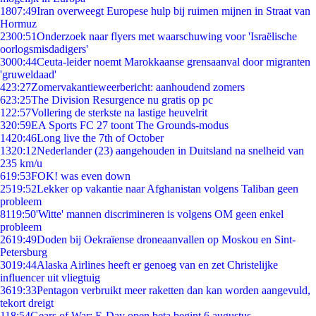
18
07:49
Iran overweegt Europese hulp bij ruimen mijnen in Straat van
Hormuz
23
00:51
Onderzoek naar flyers met waarschuwing voor 'Israëlische
oorlogsmisdadigers'
30
00:44
Ceuta-leider noemt Marokkaanse grensaanval door migranten
'gruweldaad'
4
23:27
Zomervakantieweerbericht: aanhoudend zomers
6
23:25
The Division Resurgence nu gratis op pc
1
22:57
Vollering de sterkste na lastige heuvelrit
3
20:59
EA Sports FC 27 toont The Grounds-modus
14
20:46
Long live the 7th of October
13
20:12
Nederlander (23) aangehouden in Duitsland na snelheid van
235 km/u
6
19:53
FOK! was even down
25
19:52
Lekker op vakantie naar Afghanistan volgens Taliban geen
probleem
81
19:50
'Witte' mannen discrimineren is volgens OM geen enkel
probleem
26
19:49
Doden bij Oekraïense droneaanvallen op Moskou en Sint-
Petersburg
30
19:44
Alaska Airlines heeft er genoeg van en zet Christelijke
influencer uit vliegtuig
36
19:33
Pentagon verbruikt meer raketten dan kan worden aangevuld,
tekort dreigt
1
18:54
Gears of War: E-Day open beta begint 6 augustus