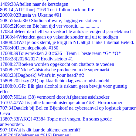
14
09:38
Aftellen naar de kerstdagen
8
09:14
[ATP Tour] #169 Tosti Tallon back on fire
206
09:02
Russia vs Ukraine #91
5
08:55
Insta360 Studio software, lagging en stotteren
13
08:52
Koot en Bie hun tijd ver vooruit..................
17
08:45
Meer dan helft van verkochte auto's is volgend jaar elektrisch
113
08:44
Vrienden gaan op vakantie zonder mij uit te nodigen
138
08:43
Wat je ook stemt, je krijgt in NL altijd Links Liberaal Beleid.
37
08:40
Dierenlepeltopic #150
176
08:39
Touwtrekken 2.0 #636 - Team 1 beste team *G* *O*
21
08:28
[2026/2027] Eredivisietoto #1
178
08:27
Boeken worden opgekocht om chatbots te voeden
150
08:25
"Niche"-historische producten in de supermarkt
40
08:23
[Dagboek] What's in your head? #2
158
08:20
Lizzy (21) op klaarlichte dag zwaar mishandeld
218
08:01
GR: Elk glas alcohol is riskant, geen bewijs voor gunstig
effect
108
07:50
Lisa (38) vermoord door Afghaanse asielzoeker
161
07:47
Wat is jullie binnenhuistemperatuur? #81 Horrorzomer
7
07:34
Datalek bij Bol en Bijenkorf na cyberaanval op logistiek partner
Ceva
138
07:33
[AKQ] #3384 Topic met vragen. En soms goede
antwoorden.
9
07:10
Wat is dit jaar de ultieme zomerhit?
48
07:04
[Wielrennen #616] Brennan!