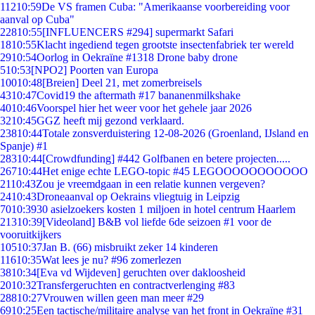
112
10:59
De VS framen Cuba: "Amerikaanse voorbereiding voor
aanval op Cuba"
228
10:55
[INFLUENCERS #294] supermarkt Safari
18
10:55
Klacht ingediend tegen grootste insectenfabriek ter wereld
29
10:54
Oorlog in Oekraïne #1318 Drone baby drone
5
10:53
[NPO2] Poorten van Europa
100
10:48
[Breien] Deel 21, met zomerbreisels
43
10:47
Covid19 the aftermath #17 bananenmilkshake
40
10:46
Voorspel hier het weer voor het gehele jaar 2026
32
10:45
GGZ heeft mij gezond verklaard.
238
10:44
Totale zonsverduistering 12-08-2026 (Groenland, IJsland en
Spanje) #1
283
10:44
[Crowdfunding] #442 Golfbanen en betere projecten.....
267
10:44
Het enige echte LEGO-topic #45 LEGOOOOOOOOOOO
21
10:43
Zou je vreemdgaan in een relatie kunnen vergeven?
24
10:43
Droneaanval op Oekrains vliegtuig in Leipzig
70
10:39
30 asielzoekers kosten 1 miljoen in hotel centrum Haarlem
213
10:39
[Videoland] B&B vol liefde 6de seizoen #1 voor de
vooruitkijkers
105
10:37
Jan B. (66) misbruikt zeker 14 kinderen
116
10:35
Wat lees je nu? #96 zomerlezen
38
10:34
[Eva vd Wijdeven] geruchten over dakloosheid
20
10:32
Transfergeruchten en contractverlenging #83
288
10:27
Vrouwen willen geen man meer #29
69
10:25
Een tactische/militaire analyse van het front in Oekraïne #31