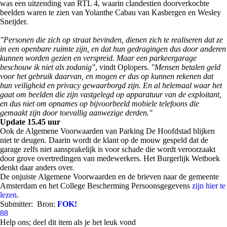
was een uitzending van RTL 4, waarin clandestien doorverkochte
beelden waren te zien van Yolanthe Cabau van Kasbergen en Wesley
Sneijder.
"Personen die zich op straat bevinden, dienen zich te realiseren dat ze
in een openbare ruimte zijn, en dat hun gedragingen dus door anderen
kunnen worden gezien en verspreid. Maar een parkeergarage
beschouw ik niet als zodanig"
, vindt Oplopers.
"Mensen betalen geld
voor het gebruik daarvan, en mogen er dus op kunnen rekenen dat
hun veiligheid en privacy gewaarborgd zijn. En al helemaal waar het
gaat om beelden die zijn vastgelegd op apparatuur van de exploitant,
en dus niet om opnames op bijvoorbeeld mobiele telefoons die
gemaakt zijn door toevallig aanwezige derden."
Update 15.45 uur
Ook de Algemene Voorwaarden van Parking De Hoofdstad blijken
niet te deugen. Daarin wordt de klant op de mouw gespeld dat de
garage zelfs niet aansprakelijk is voor schade die wordt veroorzaakt
door grove overtredingen van medewerkers. Het Burgerlijk Wetboek
denkt daar anders over.
De onjuiste Algemene Voorwaarden en de brieven naar de gemeente
Amsterdam en het College Bescherming Persoonsgegevens
zijn hier te
lezen
.
Submitter:
Bron:
FOK!
88
Help ons; deel dit item als je het leuk vond