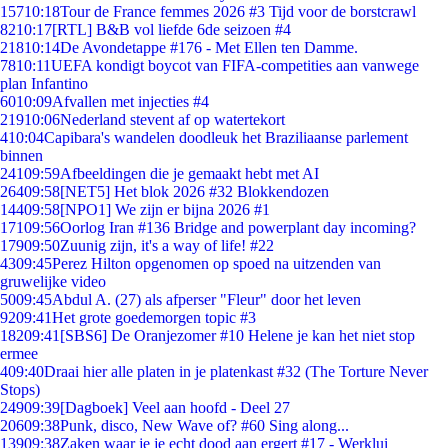
157
10:18
Tour de France femmes 2026 #3 Tijd voor de borstcrawl
82
10:17
[RTL] B&B vol liefde 6de seizoen #4
218
10:14
De Avondetappe #176 - Met Ellen ten Damme.
78
10:11
UEFA kondigt boycot van FIFA-competities aan vanwege
plan Infantino
60
10:09
Afvallen met injecties #4
219
10:06
Nederland stevent af op watertekort
4
10:04
Capibara's wandelen doodleuk het Braziliaanse parlement
binnen
241
09:59
Afbeeldingen die je gemaakt hebt met AI
264
09:58
[NET5] Het blok 2026 #32 Blokkendozen
144
09:58
[NPO1] We zijn er bijna 2026 #1
171
09:56
Oorlog Iran #136 Bridge and powerplant day incoming?
179
09:50
Zuunig zijn, it's a way of life! #22
43
09:45
Perez Hilton opgenomen op spoed na uitzenden van
gruwelijke video
50
09:45
Abdul A. (27) als afperser "Fleur" door het leven
92
09:41
Het grote goedemorgen topic #3
182
09:41
[SBS6] De Oranjezomer #10 Helene je kan het niet stop
ermee
4
09:40
Draai hier alle platen in je platenkast #32 (The Torture Never
Stops)
249
09:39
[Dagboek] Veel aan hoofd - Deel 27
206
09:38
Punk, disco, New Wave of? #60 Sing along...
139
09:38
Zaken waar je je echt dood aan ergert #17 - Werklui