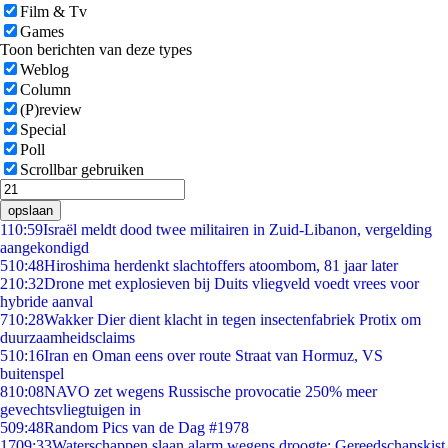
Film & Tv
Games
Toon berichten van deze types
Weblog
Column
(P)review
Special
Poll
Scrollbar gebruiken
opslaan
1
10:59
Israël meldt dood twee militairen in Zuid-Libanon, vergelding
aangekondigd
5
10:48
Hiroshima herdenkt slachtoffers atoombom, 81 jaar later
2
10:32
Drone met explosieven bij Duits vliegveld voedt vrees voor
hybride aanval
7
10:28
Wakker Dier dient klacht in tegen insectenfabriek Protix om
duurzaamheidsclaims
5
10:16
Iran en Oman eens over route Straat van Hormuz, VS
buitenspel
8
10:08
NAVO zet wegens Russische provocatie 250% meer
gevechtsvliegtuigen in
5
09:48
Random Pics van de Dag #1978
17
09:33
Waterschappen slaan alarm wegens droogte: Gereedschapskist