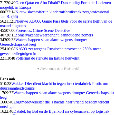
717
20:49
Geen Qatar en Abu Dhabi? Dan eindigt Formule 1-seizoen
mogelijk in Europa
600
22:14
Nieuw slachtoffer in kindermisbruikzaak zorgprofessional
Jan B. (66)
562
11:21
Nieuwe XBOX Game Pass titels voor de eerste helft van de
maand augustus
455
07:00
Forensics: Crime Scene Detective
407
20:11
Zomervakantieweerbericht: aanhoudend zomers
343
09:33
Waterschappen slaan alarm wegens droogte:
Gereedschapskist leeg
254
10:08
NAVO zet wegens Russische provocatie 250% meer
gevechtsvliegtuigen in
221
19:48
Vollering de sterkste na lastige heuvelrit
▼ Advertentie door Refinery89
Lees ook
5
10:28
Wakker Dier dient klacht in tegen insectenfabriek Protix om
duurzaamheidsclaims
17
09:33
Waterschappen slaan alarm wegens droogte: Gereedschapskist
leeg
16
06:40
Zorgmedewerkster die 's nachts haar vriend bezocht terecht
ontslagen
16
22:40
Datalek bij Bol en de Bijenkorf na cyberaanval op logistiek