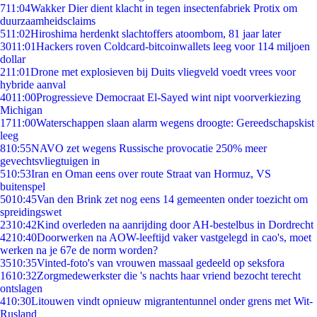
7
11:04
Wakker Dier dient klacht in tegen insectenfabriek Protix om
duurzaamheidsclaims
5
11:02
Hiroshima herdenkt slachtoffers atoombom, 81 jaar later
30
11:01
Hackers roven Coldcard-bitcoinwallets leeg voor 114 miljoen
dollar
2
11:01
Drone met explosieven bij Duits vliegveld voedt vrees voor
hybride aanval
40
11:00
Progressieve Democraat El-Sayed wint nipt voorverkiezing
Michigan
17
11:00
Waterschappen slaan alarm wegens droogte: Gereedschapskist
leeg
8
10:55
NAVO zet wegens Russische provocatie 250% meer
gevechtsvliegtuigen in
5
10:53
Iran en Oman eens over route Straat van Hormuz, VS
buitenspel
50
10:45
Van den Brink zet nog eens 14 gemeenten onder toezicht om
spreidingswet
23
10:42
Kind overleden na aanrijding door AH-bestelbus in Dordrecht
42
10:40
Doorwerken na AOW-leeftijd vaker vastgelegd in cao's, moet
werken na je 67e de norm worden?
35
10:35
Vinted-foto's van vrouwen massaal gedeeld op seksfora
16
10:32
Zorgmedewerkster die 's nachts haar vriend bezocht terecht
ontslagen
4
10:30
Litouwen vindt opnieuw migrantentunnel onder grens met Wit-
Rusland