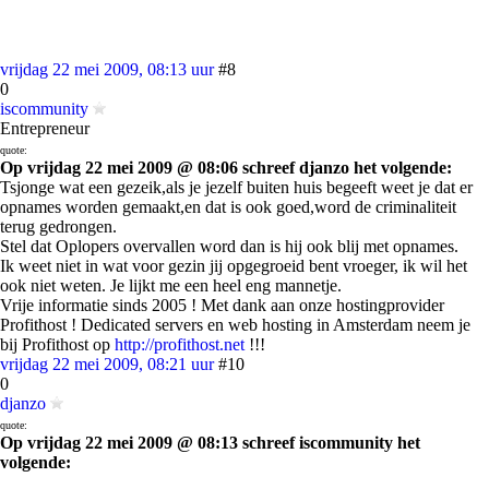
vrijdag 22 mei 2009, 08:13 uur
#8
0
iscommunity
Entrepreneur
quote:
Op vrijdag 22 mei 2009 @ 08:06 schreef djanzo het volgende:
Tsjonge wat een gezeik,als je jezelf buiten huis begeeft weet je dat er
opnames worden gemaakt,en dat is ook goed,word de criminaliteit
terug gedrongen.
Stel dat Oplopers overvallen word dan is hij ook blij met opnames.
Ik weet niet in wat voor gezin jij opgegroeid bent vroeger, ik wil het
ook niet weten. Je lijkt me een heel eng mannetje.
Vrije informatie sinds 2005 ! Met dank aan onze hostingprovider
Profithost ! Dedicated servers en web hosting in Amsterdam neem je
bij Profithost op
http://profithost.net
!!!
vrijdag 22 mei 2009, 08:21 uur
#10
0
djanzo
quote:
Op vrijdag 22 mei 2009 @ 08:13 schreef iscommunity het
volgende: