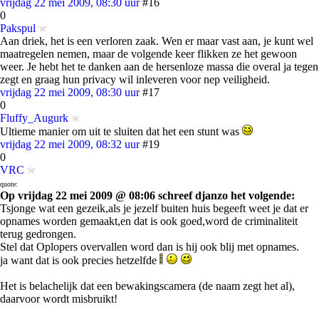
vrijdag 22 mei 2009, 08:30 uur
#16
0
Pakspul
Aan driek, het is een verloren zaak. Wen er maar vast aan, je kunt wel
maatregelen nemen, maar de volgende keer flikken ze het gewoon
weer. Je hebt het te danken aan de hersenloze massa die overal ja tegen
zegt en graag hun privacy wil inleveren voor nep veiligheid.
vrijdag 22 mei 2009, 08:30 uur
#17
0
Fluffy_Augurk
Ultieme manier om uit te sluiten dat het een stunt was
vrijdag 22 mei 2009, 08:32 uur
#19
0
VRC
quote:
Op vrijdag 22 mei 2009 @ 08:06 schreef djanzo het volgende:
Tsjonge wat een gezeik,als je jezelf buiten huis begeeft weet je dat er
opnames worden gemaakt,en dat is ook goed,word de criminaliteit
terug gedrongen.
Stel dat Oplopers overvallen word dan is hij ook blij met opnames.
ja want dat is ook precies hetzelfde
Het is belachelijk dat een bewakingscamera (de naam zegt het al),
daarvoor wordt misbruikt!