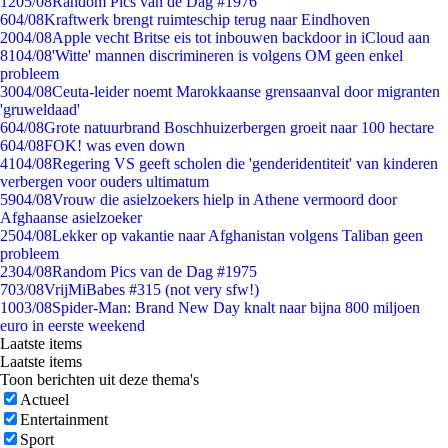
12
05/08
Random Pics van de Dag #1976
6
04/08
Kraftwerk brengt ruimteschip terug naar Eindhoven
20
04/08
Apple vecht Britse eis tot inbouwen backdoor in iCloud aan
81
04/08
'Witte' mannen discrimineren is volgens OM geen enkel
probleem
30
04/08
Ceuta-leider noemt Marokkaanse grensaanval door migranten
'gruweldaad'
6
04/08
Grote natuurbrand Boschhuizerbergen groeit naar 100 hectare
6
04/08
FOK! was even down
41
04/08
Regering VS geeft scholen die 'genderidentiteit' van kinderen
verbergen voor ouders ultimatum
59
04/08
Vrouw die asielzoekers hielp in Athene vermoord door
Afghaanse asielzoeker
25
04/08
Lekker op vakantie naar Afghanistan volgens Taliban geen
probleem
23
04/08
Random Pics van de Dag #1975
7
03/08
VrijMiBabes #315 (not very sfw!)
10
03/08
Spider-Man: Brand New Day knalt naar bijna 800 miljoen
euro in eerste weekend
Laatste items
Laatste items
Toon berichten uit deze thema's
Actueel
Entertainment
Sport