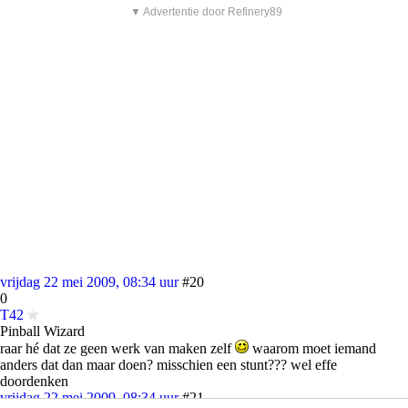
▼ Advertentie door Refinery89
vrijdag 22 mei 2009, 08:34 uur
#20
0
T42
Pinball Wizard
raar hé dat ze geen werk van maken zelf
waarom moet iemand
anders dat dan maar doen? misschien een stunt??? wel effe
doordenken
vrijdag 22 mei 2009, 08:34 uur
#21