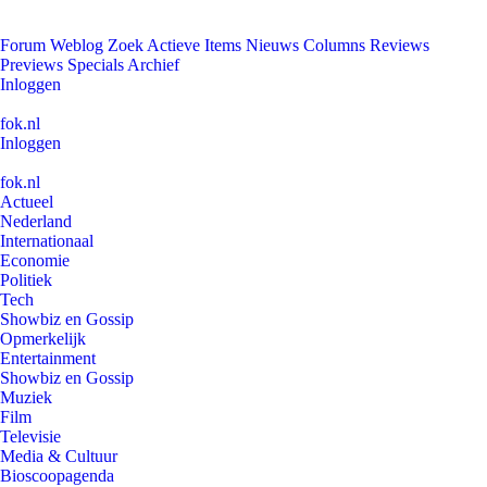
Forum
Weblog
Zoek
Actieve Items
Nieuws
Columns
Reviews
Previews
Specials
Archief
Inloggen
fok.nl
Inloggen
fok.nl
Actueel
Nederland
Internationaal
Economie
Politiek
Tech
Showbiz en Gossip
Opmerkelijk
Entertainment
Showbiz en Gossip
Muziek
Film
Televisie
Media & Cultuur
Bioscoopagenda