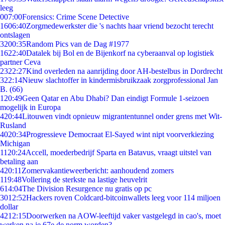
leeg
0
07:00
Forensics: Crime Scene Detective
16
06:40
Zorgmedewerkster die 's nachts haar vriend bezocht terecht
ontslagen
32
00:35
Random Pics van de Dag #1977
16
22:40
Datalek bij Bol en de Bijenkorf na cyberaanval op logistiek
partner Ceva
23
22:27
Kind overleden na aanrijding door AH-bestelbus in Dordrecht
3
22:14
Nieuw slachtoffer in kindermisbruikzaak zorgprofessional Jan
B. (66)
1
20:49
Geen Qatar en Abu Dhabi? Dan eindigt Formule 1-seizoen
mogelijk in Europa
4
20:44
Litouwen vindt opnieuw migrantentunnel onder grens met Wit-
Rusland
40
20:34
Progressieve Democraat El-Sayed wint nipt voorverkiezing
Michigan
11
20:24
Accell, moederbedrijf Sparta en Batavus, vraagt uitstel van
betaling aan
4
20:11
Zomervakantieweerbericht: aanhoudend zomers
1
19:48
Vollering de sterkste na lastige heuvelrit
6
14:04
The Division Resurgence nu gratis op pc
30
12:52
Hackers roven Coldcard-bitcoinwallets leeg voor 114 miljoen
dollar
42
12:15
Doorwerken na AOW-leeftijd vaker vastgelegd in cao's, moet
werken na je 67e de norm worden?