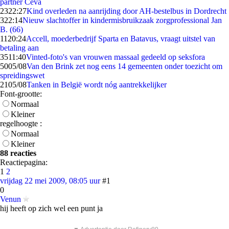
partner Ceva
23
22:27
Kind overleden na aanrijding door AH-bestelbus in Dordrecht
3
22:14
Nieuw slachtoffer in kindermisbruikzaak zorgprofessional Jan
B. (66)
11
20:24
Accell, moederbedrijf Sparta en Batavus, vraagt uitstel van
betaling aan
35
11:40
Vinted-foto's van vrouwen massaal gedeeld op seksfora
50
05/08
Van den Brink zet nog eens 14 gemeenten onder toezicht om
spreidingswet
21
05/08
Tanken in België wordt nóg aantrekkelijker
Font-grootte:
Normaal
Kleiner
regelhoogte :
Normaal
Kleiner
88 reacties
Reactiepagina:
1
2
vrijdag 22 mei 2009, 08:05 uur
#1
0
Venun
hij heeft op zich wel een punt ja