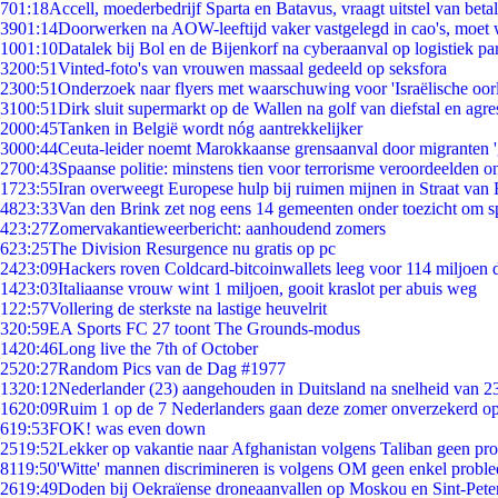
7
01:18
Accell, moederbedrijf Sparta en Batavus, vraagt uitstel van beta
39
01:14
Doorwerken na AOW-leeftijd vaker vastgelegd in cao's, moet
10
01:10
Datalek bij Bol en de Bijenkorf na cyberaanval op logistiek pa
32
00:51
Vinted-foto's van vrouwen massaal gedeeld op seksfora
23
00:51
Onderzoek naar flyers met waarschuwing voor 'Israëlische oor
31
00:51
Dirk sluit supermarkt op de Wallen na golf van diefstal en agre
20
00:45
Tanken in België wordt nóg aantrekkelijker
30
00:44
Ceuta-leider noemt Marokkaanse grensaanval door migranten 
27
00:43
Spaanse politie: minstens tien voor terrorisme veroordeelden 
17
23:55
Iran overweegt Europese hulp bij ruimen mijnen in Straat va
48
23:33
Van den Brink zet nog eens 14 gemeenten onder toezicht om s
4
23:27
Zomervakantieweerbericht: aanhoudend zomers
6
23:25
The Division Resurgence nu gratis op pc
24
23:09
Hackers roven Coldcard-bitcoinwallets leeg voor 114 miljoen d
14
23:03
Italiaanse vrouw wint 1 miljoen, gooit kraslot per abuis weg
1
22:57
Vollering de sterkste na lastige heuvelrit
3
20:59
EA Sports FC 27 toont The Grounds-modus
14
20:46
Long live the 7th of October
25
20:27
Random Pics van de Dag #1977
13
20:12
Nederlander (23) aangehouden in Duitsland na snelheid van 
16
20:09
Ruim 1 op de 7 Nederlanders gaan deze zomer onverzekerd op
6
19:53
FOK! was even down
25
19:52
Lekker op vakantie naar Afghanistan volgens Taliban geen pr
81
19:50
'Witte' mannen discrimineren is volgens OM geen enkel probl
26
19:49
Doden bij Oekraïense droneaanvallen op Moskou en Sint-Pete