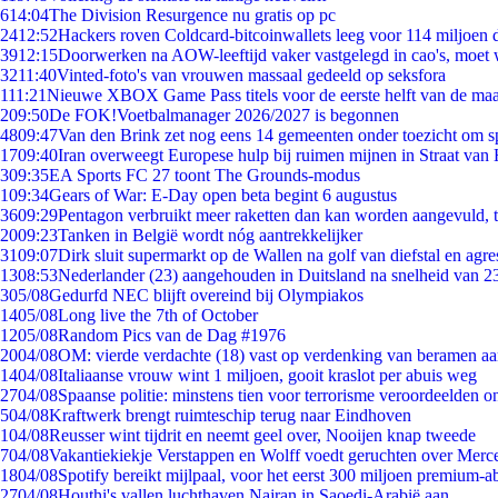
6
14:04
The Division Resurgence nu gratis op pc
24
12:52
Hackers roven Coldcard-bitcoinwallets leeg voor 114 miljoen d
39
12:15
Doorwerken na AOW-leeftijd vaker vastgelegd in cao's, moet
32
11:40
Vinted-foto's van vrouwen massaal gedeeld op seksfora
1
11:21
Nieuwe XBOX Game Pass titels voor de eerste helft van de ma
2
09:50
De FOK!Voetbalmanager 2026/2027 is begonnen
48
09:47
Van den Brink zet nog eens 14 gemeenten onder toezicht om s
17
09:40
Iran overweegt Europese hulp bij ruimen mijnen in Straat va
3
09:35
EA Sports FC 27 toont The Grounds-modus
1
09:34
Gears of War: E-Day open beta begint 6 augustus
36
09:29
Pentagon verbruikt meer raketten dan kan worden aangevuld, t
20
09:23
Tanken in België wordt nóg aantrekkelijker
31
09:07
Dirk sluit supermarkt op de Wallen na golf van diefstal en agre
13
08:53
Nederlander (23) aangehouden in Duitsland na snelheid van 
3
05/08
Gedurfd NEC blijft overeind bij Olympiakos
14
05/08
Long live the 7th of October
12
05/08
Random Pics van de Dag #1976
20
04/08
OM: vierde verdachte (18) vast op verdenking van beramen aa
14
04/08
Italiaanse vrouw wint 1 miljoen, gooit kraslot per abuis weg
27
04/08
Spaanse politie: minstens tien voor terrorisme veroordeelden 
5
04/08
Kraftwerk brengt ruimteschip terug naar Eindhoven
1
04/08
Reusser wint tijdrit en neemt geel over, Nooijen knap tweede
7
04/08
Vakantiekiekje Verstappen en Wolff voedt geruchten over Merc
18
04/08
Spotify bereikt mijlpaal, voor het eerst 300 miljoen premium-
27
04/08
Houthi's vallen luchthaven Najran in Saoedi-Arabië aan