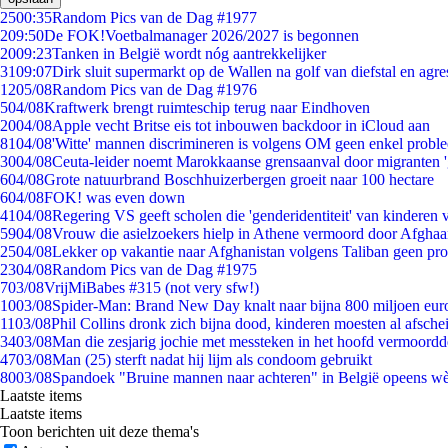
25
00:35
Random Pics van de Dag #1977
2
09:50
De FOK!Voetbalmanager 2026/2027 is begonnen
20
09:23
Tanken in België wordt nóg aantrekkelijker
31
09:07
Dirk sluit supermarkt op de Wallen na golf van diefstal en agre
12
05/08
Random Pics van de Dag #1976
5
04/08
Kraftwerk brengt ruimteschip terug naar Eindhoven
20
04/08
Apple vecht Britse eis tot inbouwen backdoor in iCloud aan
81
04/08
'Witte' mannen discrimineren is volgens OM geen enkel probl
30
04/08
Ceuta-leider noemt Marokkaanse grensaanval door migranten 
6
04/08
Grote natuurbrand Boschhuizerbergen groeit naar 100 hectare
6
04/08
FOK! was even down
41
04/08
Regering VS geeft scholen die 'genderidentiteit' van kinderen
59
04/08
Vrouw die asielzoekers hielp in Athene vermoord door Afghaa
25
04/08
Lekker op vakantie naar Afghanistan volgens Taliban geen pr
23
04/08
Random Pics van de Dag #1975
7
03/08
VrijMiBabes #315 (not very sfw!)
10
03/08
Spider-Man: Brand New Day knalt naar bijna 800 miljoen eur
11
03/08
Phil Collins dronk zich bijna dood, kinderen moesten al afsch
34
03/08
Man die zesjarig jochie met messteken in het hoofd vermoordde 
47
03/08
Man (25) sterft nadat hij lijm als condoom gebruikt
80
03/08
Spandoek "Bruine mannen naar achteren" in België opeens wèl
Laatste items
Laatste items
Toon berichten uit deze thema's