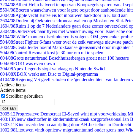
32
04/08
Albert Heijn halveert tempo van Koopzegels sparen vanaf sep
55
04/08
Boeren waarschuwen voor lagere oogst door aanhoudende hitt
20
04/08
Apple vecht Britse eis tot inbouwen backdoor in iCloud aan
26
04/08
Doden bij Oekraïense droneaanvallen op Moskou en Sint-Pete
16
04/08
Ruim 1 op de 7 Nederlanders gaan deze zomer onverzekerd op
23
04/08
Onderzoek naar flyers met waarschuwing voor 'Israëlische oor
81
04/08
'Witte' mannen discrimineren is volgens OM geen enkel probl
5
04/08
Street Fighter 6-fans weer over de zeik vanwege nieuwste patch
30
04/08
Ceuta-leider noemt Marokkaanse grensaanval door migranten 
5
04/08
Control Resonant kost je 30 uur om uit te spelen
6
04/08
Grote natuurbrand Boschhuizerbergen groeit naar 100 hectare
6
04/08
FOK! was even down
2
04/08
Apex Legends stopt vandaag op Nintendo Switch
6
04/08
XBOX werkt aan Disc to Digital-programma
41
04/08
Regering VS geeft scholen die 'genderidentiteit' van kinderen
Actieve items
Actieve items
Scrollbar gebruiken
opslaan
30
05:12
Progressieve Democraat El-Sayed wint nipt voorverkiezing M
4
03:13
Nieuw slachtoffer in kindermisbruikzaak zorgprofessional Jan B
13
03:11
Kind overleden na aanrijding door AH-bestelbus in Dordrecht
10
02:08
Litouwen vindt opnieuw migrantentunnel onder grens met Wit