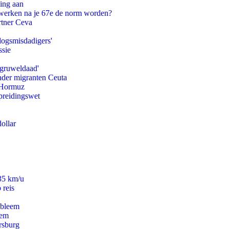
ling aan
 werken na je 67e de norm worden?
rtner Ceva
logsmisdadigers'
ssie
'gruweldaad'
onder migranten Ceuta
n Hormuz
preidingswet
ollar
235 km/u
 reis
obleem
eem
rsburg