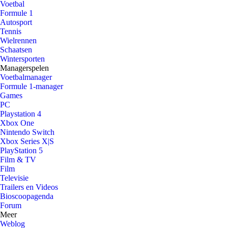
Voetbal
Formule 1
Autosport
Tennis
Wielrennen
Schaatsen
Wintersporten
Managerspelen
Voetbalmanager
Formule 1-manager
Games
PC
Playstation 4
Xbox One
Nintendo Switch
Xbox Series X|S
PlayStation 5
Film & TV
Film
Televisie
Trailers en Videos
Bioscoopagenda
Forum
Meer
Weblog