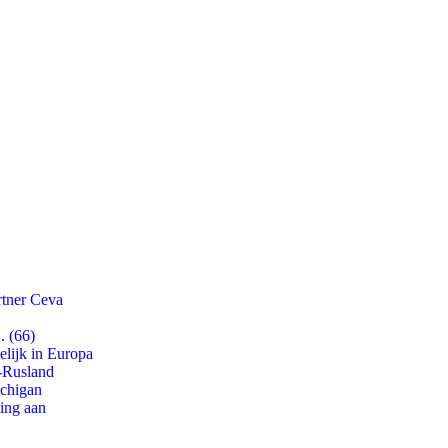
rtner Ceva
. (66)
lijk in Europa
-Rusland
ichigan
ling aan