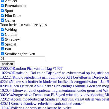
Actueel
Entertainment
Sport
Film & Tv
Games
Toon berichten van deze types
Weblog
Column
(P)review
Special
Poll
Scrollbar gebruiken
opslaan
25
00:35
Random Pics van de Dag #1977
10
22:40
Datalek bij Bol en de Bijenkorf na cyberaanval op logistiek pa
13
22:27
Kind overleden na aanrijding door AH-bestelbus in Dordrecht
4
22:14
Nieuw slachtoffer in kindermisbruikzaak zorgprofessional Jan B
0
20:49
Geen Qatar en Abu Dhabi? Dan eindigt Formule 1-seizoen moge
10
20:44
Litouwen vindt opnieuw migrantentunnel onder grens met Wit
30
20:34
Progressieve Democraat El-Sayed wint nipt voorverkiezing M
7
20:24
Accell, moederbedrijf Sparta en Batavus, vraagt uitstel van beta
4
20:11
Zomervakantieweerbericht: aanhoudend zomers
1
19:48
Vollering de sterkste na lastige heuvelrit