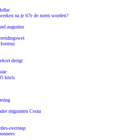
ollar
 werken na je 67e de norm worden?
and augustus
preidingswet
n Hormuz
ekort dreigt
ssie
235 km/u
nslag
onder migranten Ceuta
edes-overstap
abonnees