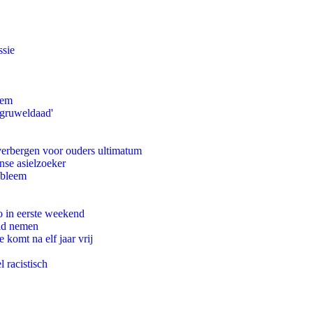
ssie
eem
'gruweldaad'
 verbergen voor ouders ultimatum
nse asielzoeker
obleem
o in eerste weekend
eid nemen
komt na elf jaar vrij
 racistisch