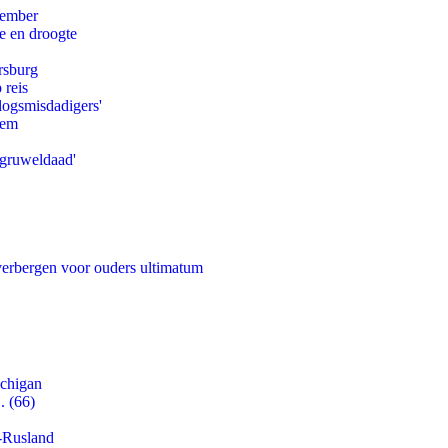
tember
e en droogte
rsburg
 reis
logsmisdadigers'
eem
'gruweldaad'
 verbergen voor ouders ultimatum
ichigan
. (66)
-Rusland