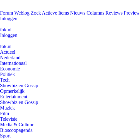
Forum
Weblog
Zoek
Actieve Items
Nieuws
Columns
Reviews
Previe
Inloggen
fok.nl
Inloggen
fok.nl
Actueel
Nederland
Internationaal
Economie
Politiek
Tech
Showbiz en Gossip
Opmerkelijk
Entertainment
Showbiz en Gossip
Muziek
Film
Televisie
Media & Cultuur
Bioscoopagenda
Sport