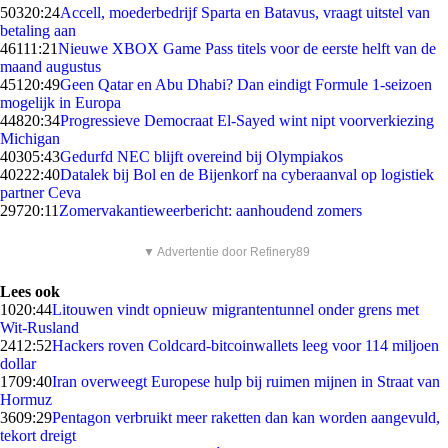
503
20:24
Accell, moederbedrijf Sparta en Batavus, vraagt uitstel van
betaling aan
461
11:21
Nieuwe XBOX Game Pass titels voor de eerste helft van de
maand augustus
451
20:49
Geen Qatar en Abu Dhabi? Dan eindigt Formule 1-seizoen
mogelijk in Europa
448
20:34
Progressieve Democraat El-Sayed wint nipt voorverkiezing
Michigan
403
05:43
Gedurfd NEC blijft overeind bij Olympiakos
402
22:40
Datalek bij Bol en de Bijenkorf na cyberaanval op logistiek
partner Ceva
297
20:11
Zomervakantieweerbericht: aanhoudend zomers
▼ Advertentie door Refinery89
Lees ook
10
20:44
Litouwen vindt opnieuw migrantentunnel onder grens met
Wit-Rusland
24
12:52
Hackers roven Coldcard-bitcoinwallets leeg voor 114 miljoen
dollar
17
09:40
Iran overweegt Europese hulp bij ruimen mijnen in Straat van
Hormuz
36
09:29
Pentagon verbruikt meer raketten dan kan worden aangevuld,
tekort dreigt