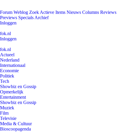
Forum
Weblog
Zoek
Actieve Items
Nieuws
Columns
Reviews
Previews
Specials
Archief
Inloggen
fok.nl
Inloggen
fok.nl
Actueel
Nederland
Internationaal
Economie
Politiek
Tech
Showbiz en Gossip
Opmerkelijk
Entertainment
Showbiz en Gossip
Muziek
Film
Televisie
Media & Cultuur
Bioscoopagenda