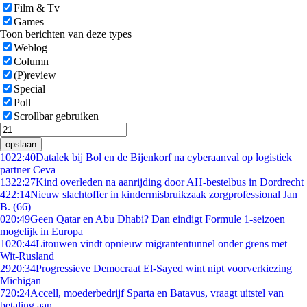
Film & Tv
Games
Toon berichten van deze types
Weblog
Column
(P)review
Special
Poll
Scrollbar gebruiken
opslaan
10
22:40
Datalek bij Bol en de Bijenkorf na cyberaanval op logistiek
partner Ceva
13
22:27
Kind overleden na aanrijding door AH-bestelbus in Dordrecht
4
22:14
Nieuw slachtoffer in kindermisbruikzaak zorgprofessional Jan
B. (66)
0
20:49
Geen Qatar en Abu Dhabi? Dan eindigt Formule 1-seizoen
mogelijk in Europa
10
20:44
Litouwen vindt opnieuw migrantentunnel onder grens met
Wit-Rusland
29
20:34
Progressieve Democraat El-Sayed wint nipt voorverkiezing
Michigan
7
20:24
Accell, moederbedrijf Sparta en Batavus, vraagt uitstel van
betaling aan