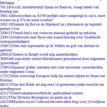
Michigan
7
01:18
Accell, moederbedrijf Sparta en Batavus, vraagt uitstel van
betaling aan
39
01:14
Doorwerken na AOW-leeftijd vaker vastgelegd in cao's, moet
werken na je 67e de norm worden?
10
01:10
Datalek bij Bol en de Bijenkorf na cyberaanval op logistiek
partner Ceva
32
00:51
Vinted-foto's van vrouwen massaal gedeeld op seksfora
23
00:51
Onderzoek naar flyers met waarschuwing voor 'Israëlische
oorlogsmisdadigers'
31
00:51
Dirk sluit supermarkt op de Wallen na golf van diefstal en
agressie
20
00:45
Tanken in België wordt nóg aantrekkelijker
30
00:44
Ceuta-leider noemt Marokkaanse grensaanval door migranten
'gruweldaad'
27
00:43
Spaanse politie: minstens tien voor terrorisme veroordeelden
onder migranten Ceuta
17
23:55
Iran overweegt Europese hulp bij ruimen mijnen in Straat van
Hormuz
48
23:33
Van den Brink zet nog eens 14 gemeenten onder toezicht om
spreidingswet
4
23:27
Zomervakantieweerbericht: aanhoudend zomers
6
23:25
The Division Resurgence nu gratis op pc
24
23:09
Hackers roven Coldcard-bitcoinwallets leeg voor 114 miljoen
dollar