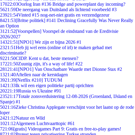
170
22:03
Oorlog Iran #136 Bridge and powerplant day incoming?
56
21:59
De neergang van Duitsland als lichtend voorbeeld #3
239
21:54
Vinted #15 nog-net-niet gratis en verzendgezeur
84
21:53
[Britse politiek] #141 Declining Gracefully Was Never Really
an Option
31
21:52
[Voorspellen] Voorspel de eindstand van de Eredivisie
2026/2027
143
21:51
[NPO1] We zijn er bijna 2026 #1
23
21:51
Heb jij wel eens (online of irl) te maken gehad met
discriminatie?
92
21:50
CIDP. Kent u dat, beste mensen?
172
21:50
Zuunig zijn, it's a way of life! #22
281
21:41
[NPO1] Van Onschatbare Waarde met Dionne Stax #2
13
21:40
Aftellen naar de kerstdagen
39
21:39
[Netflix #210] TUDUM
14
21:33
Ik wil een eigen politieke partij oprichten
202
21:19
Russia vs Ukraine #91
235
21:17
Totale zonsverduistering 12-08-2026 (Groenland, IJsland en
Spanje) #1
50
21:16
Zieke Christina Applegate verschijnt voor het laatst op de rode
loper
24
21:12
Natuur en Wild
10
21:12
Algemeen Luchtvaarttopic #61
7
21:06
[gratis] Videogames Part 9: Gratis en free-to-play games!
87
21:02
Protest tegen privatisering Turkse stranden