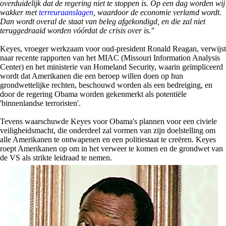
overduidelijk dat de regering niet te stoppen is. Op een dag worden wij
wakker met
terreuraanslagen
, waardoor de economie verlamd wordt.
Dan wordt overal de staat van beleg afgekondigd, en die zal niet
teruggedraaid worden vóórdat de crisis over is."
Keyes, vroeger werkzaam voor oud-president Ronald Reagan, verwijst
naar recente rapporten van het MIAC (Missouri Information Analysis
Center) en het ministerie van Homeland Security, waarin geïmpliceerd
wordt dat Amerikanen die een beroep willen doen op hun
grondwettelijke rechten, beschouwd worden als een bedreiging, en
door de regering Obama worden gekenmerkt als potentiële
'binnenlandse terroristen'.
Tevens waarschuwde Keyes voor Obama's plannen voor een civiele
veiligheidsmacht, die onderdeel zal vormen van zijn doelstelling om
alle Amerikanen te ontwapenen en een politiestaat te creëren. Keyes
roept Amerikanen op om in het verweer te komen en de grondwet van
de VS als strikte leidraad te nemen.