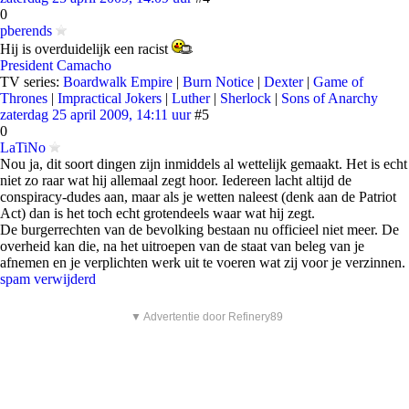
0
pberends
Hij is overduidelijk een racist
President Camacho
TV series:
Boardwalk Empire
|
Burn Notice
|
Dexter
|
Game of
Thrones
|
Impractical Jokers
|
Luther
|
Sherlock
|
Sons of Anarchy
zaterdag 25 april 2009, 14:11 uur
#5
0
LaTiNo
Nou ja, dit soort dingen zijn inmiddels al wettelijk gemaakt. Het is echt
niet zo raar wat hij allemaal zegt hoor. Iedereen lacht altijd de
conspiracy-dudes aan, maar als je wetten naleest (denk aan de Patriot
Act) dan is het toch echt grotendeels waar wat hij zegt.
De burgerrechten van de bevolking bestaan nu officieel niet meer. De
overheid kan die, na het uitroepen van de staat van beleg van je
afnemen en je verplichten werk uit te voeren wat zij voor je verzinnen.
spam verwijderd
▼ Advertentie door Refinery89