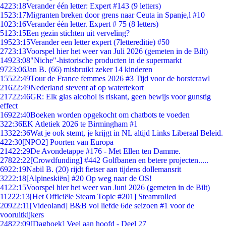
42
23:18
Verander één letter: Expert #143 (9 letters)
15
23:17
Migranten breken door grens naar Ceuta in Spanje,l #10
10
23:16
Verander één letter. Expert # 75 (8 letters)
51
23:15
Een gezin stichten uit verveling?
195
23:15
Verander een letter expert (7lettereditie) #50
27
23:13
Voorspel hier het weer van Juli 2026 (gemeten in de Bilt)
149
23:08
"Niche"-historische producten in de supermarkt
97
23:06
Jan B. (66) misbruikt zeker 14 kinderen
155
22:49
Tour de France femmes 2026 #3 Tijd voor de borstcrawl
216
22:49
Nederland stevent af op watertekort
217
22:46
GR: Elk glas alcohol is riskant, geen bewijs voor gunstig
effect
169
22:40
Boeken worden opgekocht om chatbots te voeden
3
22:36
EK Atletiek 2026 te Birmingham #1
133
22:36
Wat je ook stemt, je krijgt in NL altijd Links Liberaal Beleid.
4
22:30
[NPO2] Poorten van Europa
214
22:29
De Avondetappe #176 - Met Ellen ten Damme.
278
22:22
[Crowdfunding] #442 Golfbanen en betere projecten.....
69
22:19
Nabil B. (20) rijdt fietser aan tijdens dollemansrit
32
22:18
[Alpineskiën] #20 Op weg naar de OS!
41
22:15
Voorspel hier het weer van Juni 2026 (gemeten in de Bilt)
112
22:13
[Het Officiële Steam Topic #201] Steamrolled
209
22:11
[Videoland] B&B vol liefde 6de seizoen #1 voor de
vooruitkijkers
248
22:09
[Dagboek] Veel aan hoofd - Deel 27