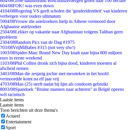
6
04/08
Grote natuurbrand Boschhuizerbergen groeit naar 100 hectare
6
04/08
FOK! was even down
41
04/08
Regering VS geeft scholen die 'genderidentiteit' van kinderen
verbergen voor ouders ultimatum
59
04/08
Vrouw die asielzoekers hielp in Athene vermoord door
Afghaanse asielzoeker
25
04/08
Lekker op vakantie naar Afghanistan volgens Taliban geen
probleem
23
04/08
Random Pics van de Dag #1975
7
03/08
VrijMiBabes #315 (not very sfw!)
10
03/08
Spider-Man: Brand New Day knalt naar bijna 800 miljoen
euro in eerste weekend
11
03/08
Phil Collins dronk zich bijna dood, kinderen moesten al
afscheid nemen
34
03/08
Man die zesjarig jochie met messteken in het hoofd
vermoordde komt na elf jaar vrij
47
03/08
Man (25) sterft nadat hij lijm als condoom gebruikt
80
03/08
Spandoek "Bruine mannen naar achteren" in België opeens
wèl racistisch
Laatste items
Laatste items
Toon berichten uit deze thema's
Actueel
Entertainment
Sport