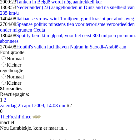
20
09:23
Tanken in België wordt nóg aantrekkelijker
13
08:53
Nederlander (23) aangehouden in Duitsland na snelheid van
235 km/u
14
04/08
Italiaanse vrouw wint 1 miljoen, gooit kraslot per abuis weg
27
04/08
Spaanse politie: minstens tien voor terrorisme veroordeelden
onder migranten Ceuta
18
04/08
Spotify bereikt mijlpaal, voor het eerst 300 miljoen premium-
abonnees
27
04/08
Houthi's vallen luchthaven Najran in Saoedi-Arabië aan
Font-grootte:
Normaal
Kleiner
regelhoogte :
Normaal
Kleiner
81 reacties
Reactiepagina:
1
2
zaterdag 25 april 2009, 14:08 uur
#2
0
TheFreshPrince
inactief
Nou Lambiekje, kom er maar in...