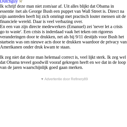
Dutchguy
Ik schrijf deze man niet zom/aar af. Uit alles blijkt dat Obama in
essentie /net als George Bush een puppet van Wall Street is. Direct na
zijn aantreden heeft hij zich omringt met practisch louter mensen uit de
financiele wereld. Daar is veel verbazing over.
En een van zijn directe medewerkers (Emanuel) zei 'never let a crisis
go to waste'. Een crisis is inderdaad vaak het teken om rigoreus
veranderingen door te drukken, net als bij 9/11 destijds voor Bush het
startsein was om nieuwe acts door te drukken waardoor de privacy van
Amerikanen onder druk kwam te staan.
Ik zeg niet dat deze man helemaal correct is, veel lijkt sterk. Ik zeg wel
dat Obama teveel goodwill vooraf gekregen heeft en we dat in de loop
van de jaren waarschijnlijk goed gaan merken.
▼ Advertentie door Refinery89