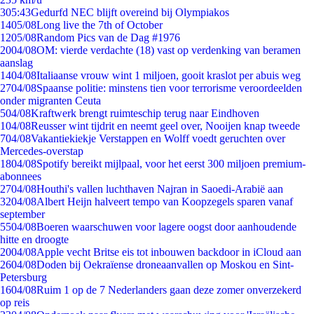
3
05:43
Gedurfd NEC blijft overeind bij Olympiakos
14
05/08
Long live the 7th of October
12
05/08
Random Pics van de Dag #1976
20
04/08
OM: vierde verdachte (18) vast op verdenking van beramen
aanslag
14
04/08
Italiaanse vrouw wint 1 miljoen, gooit kraslot per abuis weg
27
04/08
Spaanse politie: minstens tien voor terrorisme veroordeelden
onder migranten Ceuta
5
04/08
Kraftwerk brengt ruimteschip terug naar Eindhoven
1
04/08
Reusser wint tijdrit en neemt geel over, Nooijen knap tweede
7
04/08
Vakantiekiekje Verstappen en Wolff voedt geruchten over
Mercedes-overstap
18
04/08
Spotify bereikt mijlpaal, voor het eerst 300 miljoen premium-
abonnees
27
04/08
Houthi's vallen luchthaven Najran in Saoedi-Arabië aan
32
04/08
Albert Heijn halveert tempo van Koopzegels sparen vanaf
september
55
04/08
Boeren waarschuwen voor lagere oogst door aanhoudende
hitte en droogte
20
04/08
Apple vecht Britse eis tot inbouwen backdoor in iCloud aan
26
04/08
Doden bij Oekraïense droneaanvallen op Moskou en Sint-
Petersburg
16
04/08
Ruim 1 op de 7 Nederlanders gaan deze zomer onverzekerd
op reis