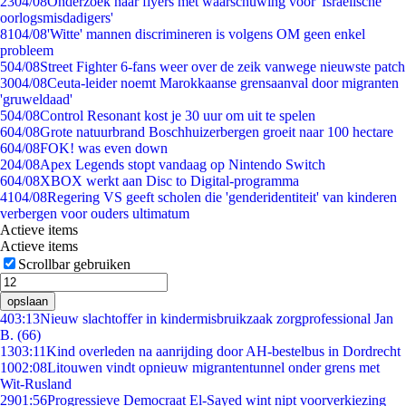
23
04/08
Onderzoek naar flyers met waarschuwing voor 'Israëlische
oorlogsmisdadigers'
81
04/08
'Witte' mannen discrimineren is volgens OM geen enkel
probleem
5
04/08
Street Fighter 6-fans weer over de zeik vanwege nieuwste patch
30
04/08
Ceuta-leider noemt Marokkaanse grensaanval door migranten
'gruweldaad'
5
04/08
Control Resonant kost je 30 uur om uit te spelen
6
04/08
Grote natuurbrand Boschhuizerbergen groeit naar 100 hectare
6
04/08
FOK! was even down
2
04/08
Apex Legends stopt vandaag op Nintendo Switch
6
04/08
XBOX werkt aan Disc to Digital-programma
41
04/08
Regering VS geeft scholen die 'genderidentiteit' van kinderen
verbergen voor ouders ultimatum
Actieve items
Actieve items
Scrollbar gebruiken
opslaan
4
03:13
Nieuw slachtoffer in kindermisbruikzaak zorgprofessional Jan
B. (66)
13
03:11
Kind overleden na aanrijding door AH-bestelbus in Dordrecht
10
02:08
Litouwen vindt opnieuw migrantentunnel onder grens met
Wit-Rusland
29
01:56
Progressieve Democraat El-Sayed wint nipt voorverkiezing