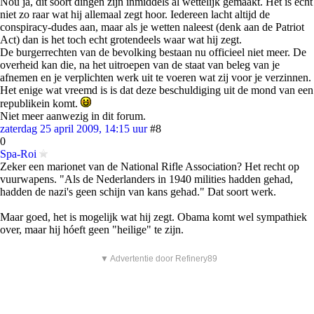
Nou ja, dit soort dingen zijn inmiddels al wettelijk gemaakt. Het is echt
niet zo raar wat hij allemaal zegt hoor. Iedereen lacht altijd de
conspiracy-dudes aan, maar als je wetten naleest (denk aan de Patriot
Act) dan is het toch echt grotendeels waar wat hij zegt.
De burgerrechten van de bevolking bestaan nu officieel niet meer. De
overheid kan die, na het uitroepen van de staat van beleg van je
afnemen en je verplichten werk uit te voeren wat zij voor je verzinnen.
Het enige wat vreemd is is dat deze beschuldiging uit de mond van een
republikein komt.
Niet meer aanwezig in dit forum.
zaterdag 25 april 2009, 14:15 uur
#8
0
Spa-Roi
Zeker een marionet van de National Rifle Association? Het recht op
vuurwapens. "Als de Nederlanders in 1940 milities hadden gehad,
hadden de nazi's geen schijn van kans gehad." Dat soort werk.
Maar goed, het is mogelijk wat hij zegt. Obama komt wel sympathiek
over, maar hij hóeft geen "heilige" te zijn.
▼ Advertentie door Refinery89