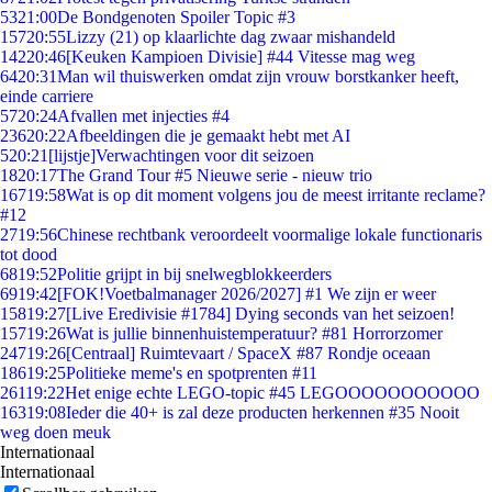
53
21:00
De Bondgenoten Spoiler Topic #3
157
20:55
Lizzy (21) op klaarlichte dag zwaar mishandeld
142
20:46
[Keuken Kampioen Divisie] #44 Vitesse mag weg
64
20:31
Man wil thuiswerken omdat zijn vrouw borstkanker heeft,
einde carriere
57
20:24
Afvallen met injecties #4
236
20:22
Afbeeldingen die je gemaakt hebt met AI
5
20:21
[lijstje]Verwachtingen voor dit seizoen
18
20:17
The Grand Tour #5 Nieuwe serie - nieuw trio
167
19:58
Wat is op dit moment volgens jou de meest irritante reclame?
#12
27
19:56
Chinese rechtbank veroordeelt voormalige lokale functionaris
tot dood
68
19:52
Politie grijpt in bij snelwegblokkeerders
69
19:42
[FOK!Voetbalmanager 2026/2027] #1 We zijn er weer
158
19:27
[Live Eredivisie #1784] Dying seconds van het seizoen!
157
19:26
Wat is jullie binnenhuistemperatuur? #81 Horrorzomer
247
19:26
[Centraal] Ruimtevaart / SpaceX #87 Rondje oceaan
186
19:25
Politieke meme's en spotprenten #11
261
19:22
Het enige echte LEGO-topic #45 LEGOOOOOOOOOOO
163
19:08
Ieder die 40+ is zal deze producten herkennen #35 Nooit
weg doen meuk
Internationaal
Internationaal