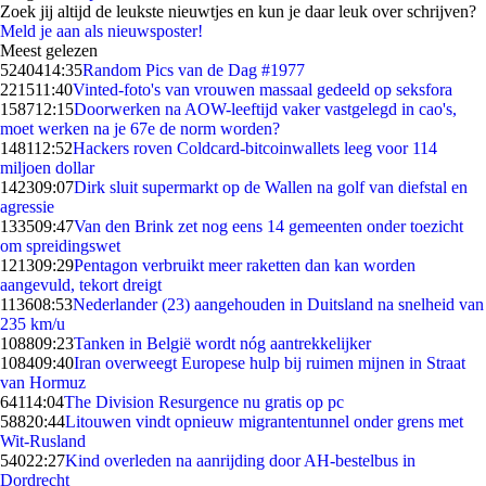
Zoek jij altijd de leukste nieuwtjes en kun je daar leuk over schrijven?
Meld je aan als nieuwsposter!
Meest gelezen
52404
14:35
Random Pics van de Dag #1977
2215
11:40
Vinted-foto's van vrouwen massaal gedeeld op seksfora
1587
12:15
Doorwerken na AOW-leeftijd vaker vastgelegd in cao's,
moet werken na je 67e de norm worden?
1481
12:52
Hackers roven Coldcard-bitcoinwallets leeg voor 114
miljoen dollar
1423
09:07
Dirk sluit supermarkt op de Wallen na golf van diefstal en
agressie
1335
09:47
Van den Brink zet nog eens 14 gemeenten onder toezicht
om spreidingswet
1213
09:29
Pentagon verbruikt meer raketten dan kan worden
aangevuld, tekort dreigt
1136
08:53
Nederlander (23) aangehouden in Duitsland na snelheid van
235 km/u
1088
09:23
Tanken in België wordt nóg aantrekkelijker
1084
09:40
Iran overweegt Europese hulp bij ruimen mijnen in Straat
van Hormuz
641
14:04
The Division Resurgence nu gratis op pc
588
20:44
Litouwen vindt opnieuw migrantentunnel onder grens met
Wit-Rusland
540
22:27
Kind overleden na aanrijding door AH-bestelbus in
Dordrecht