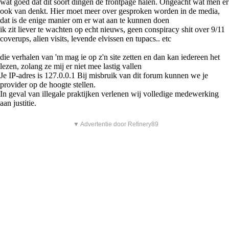
wat goed dat dit soort dingen de frontpage halen. Ongeacht wat men er
ook van denkt. Hier moet meer over gesproken worden in de media,
dat is de enige manier om er wat aan te kunnen doen
ik zit liever te wachten op echt nieuws, geen conspiracy shit over 9/11
coverups, alien visits, levende elvissen en tupacs.. etc
die verhalen van 'm mag ie op z'n site zetten en dan kan iedereen het
lezen, zolang ze mij er niet mee lastig vallen
Je IP-adres is 127.0.0.1 Bij misbruik van dit forum kunnen we je
provider op de hoogte stellen.
In geval van illegale praktijken verlenen wij volledige medewerking
aan justitie.
▼ Advertentie door Refinery89