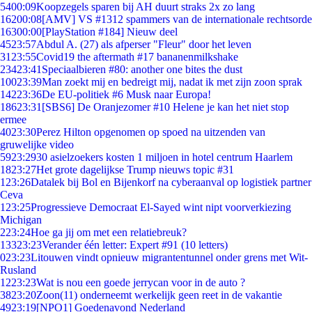
54
00:09
Koopzegels sparen bij AH duurt straks 2x zo lang
162
00:08
[AMV] VS #1312 spammers van de internationale rechtsorde
163
00:00
[PlayStation #184] Nieuw deel
45
23:57
Abdul A. (27) als afperser "Fleur" door het leven
31
23:55
Covid19 the aftermath #17 bananenmilkshake
234
23:41
Speciaalbieren #80: another one bites the dust
100
23:39
Man zoekt mij en bedreigt mij, nadat ik met zijn zoon sprak
142
23:36
De EU-politiek #6 Musk naar Europa!
186
23:31
[SBS6] De Oranjezomer #10 Helene je kan het niet stop
ermee
40
23:30
Perez Hilton opgenomen op spoed na uitzenden van
gruwelijke video
59
23:29
30 asielzoekers kosten 1 miljoen in hotel centrum Haarlem
18
23:27
Het grote dagelijkse Trump nieuws topic #31
1
23:26
Datalek bij Bol en Bijenkorf na cyberaanval op logistiek partner
Ceva
1
23:25
Progressieve Democraat El-Sayed wint nipt voorverkiezing
Michigan
2
23:24
Hoe ga jij om met een relatiebreuk?
133
23:23
Verander één letter: Expert #91 (10 letters)
0
23:23
Litouwen vindt opnieuw migrantentunnel onder grens met Wit-
Rusland
12
23:23
Wat is nou een goede jerrycan voor in de auto ?
38
23:20
Zoon(11) onderneemt werkelijk geen reet in de vakantie
49
23:19
[NPO1] Goedenavond Nederland