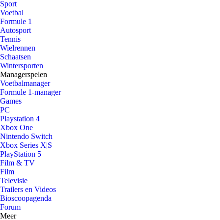
Sport
Voetbal
Formule 1
Autosport
Tennis
Wielrennen
Schaatsen
Wintersporten
Managerspelen
Voetbalmanager
Formule 1-manager
Games
PC
Playstation 4
Xbox One
Nintendo Switch
Xbox Series X|S
PlayStation 5
Film & TV
Film
Televisie
Trailers en Videos
Bioscoopagenda
Forum
Meer