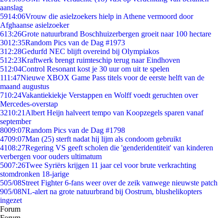
aanslag
59
14:06
Vrouw die asielzoekers hielp in Athene vermoord door
Afghaanse asielzoeker
6
13:26
Grote natuurbrand Boschhuizerbergen groeit naar 100 hectare
30
12:35
Random Pics van de Dag #1973
3
12:28
Gedurfd NEC blijft overeind bij Olympiakos
5
12:23
Kraftwerk brengt ruimteschip terug naar Eindhoven
5
12:04
Control Resonant kost je 30 uur om uit te spelen
1
11:47
Nieuwe XBOX Game Pass titels voor de eerste helft van de
maand augustus
7
10:24
Vakantiekiekje Verstappen en Wolff voedt geruchten over
Mercedes-overstap
32
10:21
Albert Heijn halveert tempo van Koopzegels sparen vanaf
september
80
09:07
Random Pics van de Dag #1798
47
09:07
Man (25) sterft nadat hij lijm als condoom gebruikt
41
08:27
Regering VS geeft scholen die 'genderidentiteit' van kinderen
verbergen voor ouders ultimatum
50
07:26
Twee Syriërs krijgen 11 jaar cel voor brute verkrachting
stomdronken 18-jarige
5
05/08
Street Fighter 6-fans weer over de zeik vanwege nieuwste patch
9
05/08
NL-alert na grote natuurbrand bij Oostrum, blushelikopters
ingezet
Forum
Forum