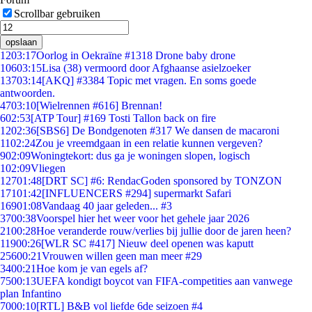
Scrollbar gebruiken
opslaan
12
03:17
Oorlog in Oekraïne #1318 Drone baby drone
106
03:15
Lisa (38) vermoord door Afghaanse asielzoeker
137
03:14
[AKQ] #3384 Topic met vragen. En soms goede
antwoorden.
47
03:10
[Wielrennen #616] Brennan!
6
02:53
[ATP Tour] #169 Tosti Tallon back on fire
12
02:36
[SBS6] De Bondgenoten #317 We dansen de macaroni
11
02:24
Zou je vreemdgaan in een relatie kunnen vergeven?
9
02:09
Woningtekort: dus ga je woningen slopen, logisch
1
02:09
Vliegen
127
01:48
[DRT SC] #6: RendacGoden sponsored by TONZON
171
01:42
[INFLUENCERS #294] supermarkt Safari
169
01:08
Vandaag 40 jaar geleden... #3
37
00:38
Voorspel hier het weer voor het gehele jaar 2026
21
00:28
Hoe veranderde rouw/verlies bij jullie door de jaren heen?
119
00:26
[WLR SC #417] Nieuw deel openen was kaputt
256
00:21
Vrouwen willen geen man meer #29
34
00:21
Hoe kom je van egels af?
75
00:13
UEFA kondigt boycot van FIFA-competities aan vanwege
plan Infantino
70
00:10
[RTL] B&B vol liefde 6de seizoen #4