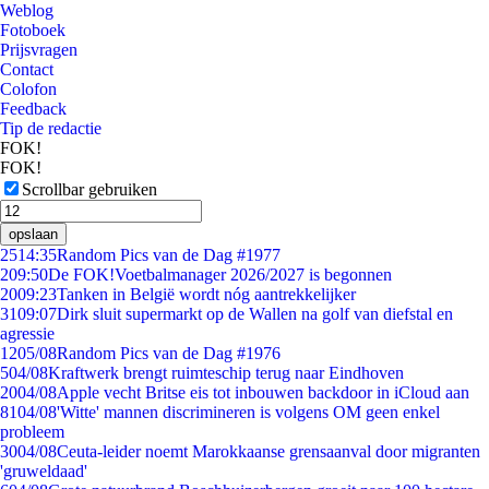
Weblog
Fotoboek
Prijsvragen
Contact
Colofon
Feedback
Tip de redactie
FOK!
FOK!
Scrollbar gebruiken
opslaan
25
14:35
Random Pics van de Dag #1977
2
09:50
De FOK!Voetbalmanager 2026/2027 is begonnen
20
09:23
Tanken in België wordt nóg aantrekkelijker
31
09:07
Dirk sluit supermarkt op de Wallen na golf van diefstal en
agressie
12
05/08
Random Pics van de Dag #1976
5
04/08
Kraftwerk brengt ruimteschip terug naar Eindhoven
20
04/08
Apple vecht Britse eis tot inbouwen backdoor in iCloud aan
81
04/08
'Witte' mannen discrimineren is volgens OM geen enkel
probleem
30
04/08
Ceuta-leider noemt Marokkaanse grensaanval door migranten
'gruweldaad'