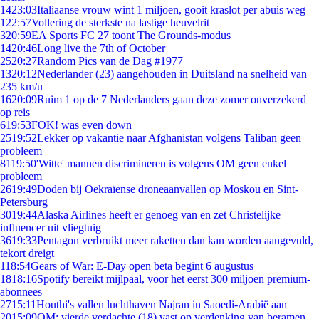
14
23:03
Italiaanse vrouw wint 1 miljoen, gooit kraslot per abuis weg
1
22:57
Vollering de sterkste na lastige heuvelrit
3
20:59
EA Sports FC 27 toont The Grounds-modus
14
20:46
Long live the 7th of October
25
20:27
Random Pics van de Dag #1977
13
20:12
Nederlander (23) aangehouden in Duitsland na snelheid van
235 km/u
16
20:09
Ruim 1 op de 7 Nederlanders gaan deze zomer onverzekerd
op reis
6
19:53
FOK! was even down
25
19:52
Lekker op vakantie naar Afghanistan volgens Taliban geen
probleem
81
19:50
'Witte' mannen discrimineren is volgens OM geen enkel
probleem
26
19:49
Doden bij Oekraïense droneaanvallen op Moskou en Sint-
Petersburg
30
19:44
Alaska Airlines heeft er genoeg van en zet Christelijke
influencer uit vliegtuig
36
19:33
Pentagon verbruikt meer raketten dan kan worden aangevuld,
tekort dreigt
1
18:54
Gears of War: E-Day open beta begint 6 augustus
18
18:16
Spotify bereikt mijlpaal, voor het eerst 300 miljoen premium-
abonnees
27
15:11
Houthi's vallen luchthaven Najran in Saoedi-Arabië aan
20
15:09
OM: vierde verdachte (18) vast op verdenking van beramen