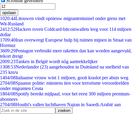
Scrollbar gebruiken
opslaan
10
20:44
Litouwen vindt opnieuw migrantentunnel onder grens met
Wit-Rusland
24
12:52
Hackers roven Coldcard-bitcoinwallets leeg voor 114 miljoen
dollar
17
09:40
Iran overweegt Europese hulp bij ruimen mijnen in Straat van
Hormuz
36
09:29
Pentagon verbruikt meer raketten dan kan worden aangevuld,
tekort dreigt
20
09:23
Tanken in België wordt nóg aantrekkelijker
13
08:53
Nederlander (23) aangehouden in Duitsland na snelheid van
235 km/u
14
04/08
Italiaanse vrouw wint 1 miljoen, gooit kraslot per abuis weg
27
04/08
Spaanse politie: minstens tien voor terrorisme veroordeelden
onder migranten Ceuta
18
04/08
Spotify bereikt mijlpaal, voor het eerst 300 miljoen premium-
abonnees
27
04/08
Houthi's vallen luchthaven Najran in Saoedi-Arabië aan