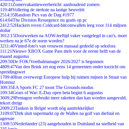
4
20:11
Zomervakantieweerbericht: aanhoudend zomers
1
19:48
Vollering de sterkste na lastige heuvelrit
25
14:35
Random Pics van de Dag #1977
6
14:04
The Division Resurgence nu gratis op pc
24
12:52
Hackers roven Coldcard-bitcoinwallets leeg voor 114 miljoen
dollar
39
12:15
Doorwerken na AOW-leeftijd vaker vastgelegd in cao's, moet
werken na je 67e de norm worden?
32
11:40
Vinted-foto's van vrouwen massaal gedeeld op seksfora
1
11:21
Nieuwe XBOX Game Pass titels voor de eerste helft van de
maand augustus
2
09:50
De FOK!Voetbalmanager 2026/2027 is begonnen
48
09:47
Van den Brink zet nog eens 14 gemeenten onder toezicht om
spreidingswet
17
09:40
Iran overweegt Europese hulp bij ruimen mijnen in Straat van
Hormuz
3
09:35
EA Sports FC 27 toont The Grounds-modus
1
09:34
Gears of War: E-Day open beta begint 6 augustus
36
09:29
Pentagon verbruikt meer raketten dan kan worden aangevuld,
tekort dreigt
20
09:23
Tanken in België wordt nóg aantrekkelijker
31
09:07
Dirk sluit supermarkt op de Wallen na golf van diefstal en
agressie
13
08:53
Nederlander (23) aangehouden in Duitsland na snelheid van
235 km/u