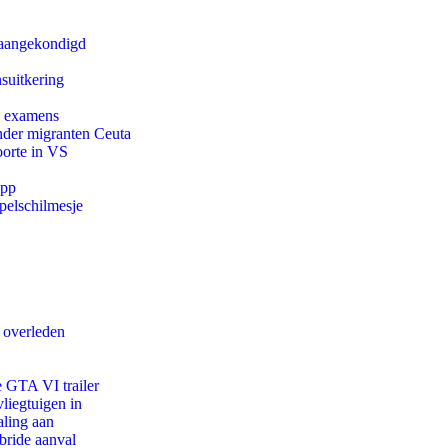
g aangekondigd
suitkering
e examens
onder migranten Ceuta
oorte in VS
app
pelschilmesje
d overleden
e GTA VI trailer
iegtuigen in
aling aan
bride aanval