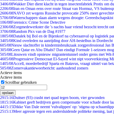
34
06/08
Wakker Dier dient klacht in tegen insectenfabriek Protix om 
22
06/08
Iran en Oman eens over route Straat van Hormuz, VS buitensp
26
06/08
NAVO zet wegens Russische provocatie 250% meer gevechtsvl
57
06/08
Waterschappen slaan alarm wegens droogte: Gereedschapskist
1
06/08
Forensics: Crime Scene Detective
23
06/08
Zorgmedewerkster die 's nachts haar vriend bezocht terecht on
37
06/08
Random Pics van de Dag #1977
18
05/08
Datalek bij Bol en de Bijenkorf na cyberaanval op logistiek pa
34
05/08
Kind overleden na aanrijding door AH-bestelbus in Dordrecht
6
05/08
Nieuw slachtoffer in kindermisbruikzaak zorgprofessional Jan B
3
05/08
Geen Qatar en Abu Dhabi? Dan eindigt Formule 1-seizoen moge
5
05/08
Litouwen vindt opnieuw migrantentunnel onder grens met Wit-
46
05/08
Progressieve Democraat El-Sayed wint nipt voorverkiezing M
14
05/08
Accell, moederbedrijf Sparta en Batavus, vraagt uitstel van bet
5
05/08
Zomervakantieweerbericht: aanhoudend zomers
Actieve items
Actieve items
Scrollbar gebruiken
opslaan
29
15:16
Duitser (93) crasht met quad tegen boom, vier gewonden
18
15:16
Kabinet geeft bedrijven geen compensatie voor schade door la
44
15:15
Dikke Van Dale neemt 'vulvalippen' op: 'stigma op schaamlip
25
15:13
Meer agressie tegen een andersluidende politieke mening, laat j