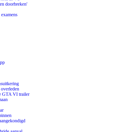
pen doorbreken'
e examens
app
suitkering
d overleden
e GTA VI trailer
maan
ar
binnen
g aangekondigd
bride aanval