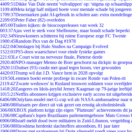
44
09:51
Dikke Van Dale neemt 'vulvalippen' op: 'stigma op schaamlip
11
09:40
Meta krijgt half miljard boete voor mentale schade bij jongeren
17
09:37
Denemarken pakt AI-gebruik in scholen aan: extra mondeling
22
09:05
Peter Faber (82) overleden
4
05:00
Trailers kijken: de bioscoopreleases van week 32
0
03:37
Ajax veel te sterk voor Shelbourne, maar houdt schade beperkt
1
02:34
Nieuwkomers schitteren bij ruime Europese zege FC Twente
19
00:45
Random Pics van de Dag #1978
14
22:04
Ontslagen bij Halo Studios na Campaign Evolved
15
22:01
PS5-doos waarschuwt voor einde fysieke games
2
21:03
Le Court wint na nerveuze finale, Pieterse derde
29
20:40
NPO-manager Menno de Boer geschorst na dickpic in groeps
29
20:11
Duitser (93) crasht met quad tegen boom, vier gewonden
44
20:03
Trump wil dat J.D. Vance hem in 2028 opvolgt
1
19:50
Lemmen boekt eerste profzege in zware Ronde van Polen-rit
21
19:42
'Zwarte weduwes' in Rusland trouwen soldaten voor overlijden
14
18:20
Zangeres en Idols-jurylid Jerney Kaagman op 79-jarige leeftij
10
15:21
Netflix-abonnees krijgen exclusieve early access tot uitgebreid
64
06/08
Onlyfans-model met G-cup wil als NASA-ambassadeur naar 
24
06/08
Huisarts per direct uit vak gezet om ernstig alcoholmisbruik
3
06/08
XBOX platform krijgt zijn eigen "Platinum" achievements dit ja
12
06/08
Capibara's lopen Braziliaans parlementsgebouw Mato Grosso 
69
06/08
Israël meldt dood twee militairen in Zuid-Libanon, vergeldin
15
06/08
Hiroshima herdenkt slachtoffers atoombom, 81 jaar later
19
06/08
Drone met explosieven bij Duits vliegveld voedt vrees voor hy