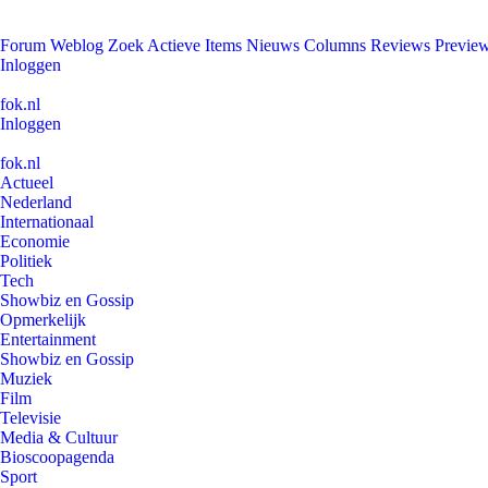
Forum
Weblog
Zoek
Actieve Items
Nieuws
Columns
Reviews
Previe
Inloggen
fok.nl
Inloggen
fok.nl
Actueel
Nederland
Internationaal
Economie
Politiek
Tech
Showbiz en Gossip
Opmerkelijk
Entertainment
Showbiz en Gossip
Muziek
Film
Televisie
Media & Cultuur
Bioscoopagenda
Sport