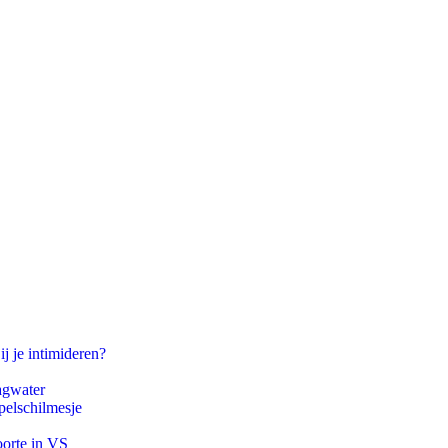
ij je intimideren?
agwater
pelschilmesje
oorte in VS