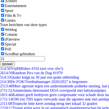
Actueel
Entertainment
Sport
Film & Tv
Games
Toon berichten van deze types
Weblog
Column
(P)review
Special
Poll
Scrollbar gebruiken
opslaan
3
14:50
VrijMiBabes #316 (not very sfw!)
26
14:50
Random Pics van de Dag #1979
5
14:33
Quake krijgt na 30 jaar een gratis uitbreiding
2
14:30
De FOK!Voetbalmanager 2026/2027 is begonnen
25
13:48
Meer agressie tegen een andersluidende politieke mening, laat j
27
11:52
Amsterdams dierenasiel DOA overspoeld met babykonijntjes
18
11:46
Kabinet geeft bedrijven geen compensatie voor schade door la
17
11:14
OM eist TBS tegen verwarde man die agenten stak met aardap
21
11:08
Tropische hitte keert zondag terug met lokaal 32 graden
22
10:12
Trump grijpt weer in op automatisch staatsburgerschap bij geb