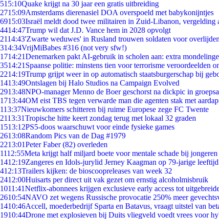
5
15:10
Quake krijgt na 30 jaar een gratis uitbreiding
27
15:09
Amsterdams dierenasiel DOA overspoeld met babykonijntjes
69
15:03
Israël meldt dood twee militairen in Zuid-Libanon, vergeldin
44
14:47
Trump wil dat J.D. Vance hem in 2028 opvolgt
21
14:43
'Zwarte weduwes' in Rusland trouwen soldaten voor overlijden
3
14:34
VrijMiBabes #316 (not very sfw!)
17
14:21
Denemarken pakt AI-gebruik in scholen aan: extra mondeling
35
14:21
Spaanse politie: minstens tien voor terrorisme veroordeelden 
22
14:19
Trump grijpt weer in op automatisch staatsburgerschap bij geb
14
13:49
Ontslagen bij Halo Studios na Campaign Evolved
29
13:48
NPO-manager Menno de Boer geschorst na dickpic in groeps
17
13:44
OM eist TBS tegen verwarde man die agenten stak met aardap
1
13:37
Nieuwkomers schitteren bij ruime Europese zege FC Twente
21
13:31
Tropische hitte keert zondag terug met lokaal 32 graden
15
13:12
PS5-doos waarschuwt voor einde fysieke games
26
13:08
Random Pics van de Dag #1979
22
13:01
Peter Faber (82) overleden
11
12:55
Meta krijgt half miljard boete voor mentale schade bij jongeren
14
12:19
Zangeres en Idols-jurylid Jerney Kaagman op 79-jarige leeftij
4
12:13
Trailers kijken: de bioscoopreleases van week 32
24
12:00
Huisarts per direct uit vak gezet om ernstig alcoholmisbruik
10
11:41
Netflix-abonnees krijgen exclusieve early access tot uitgebreid
26
10:54
NAVO zet wegens Russische provocatie 250% meer gevechtsvl
14
10:46
Accell, moederbedrijf Sparta en Batavus, vraagt uitstel van bet
19
10:44
Drone met explosieven bij Duits vliegveld voedt vrees voor hy