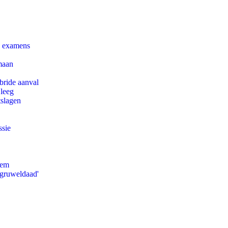
e examens
maan
bride aanval
 leeg
tslagen
ssie
eem
'gruweldaad'