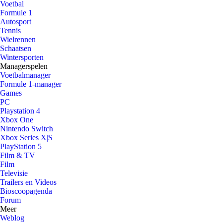
Voetbal
Formule 1
Autosport
Tennis
Wielrennen
Schaatsen
Wintersporten
Managerspelen
Voetbalmanager
Formule 1-manager
Games
PC
Playstation 4
Xbox One
Nintendo Switch
Xbox Series X|S
PlayStation 5
Film & TV
Film
Televisie
Trailers en Videos
Bioscoopagenda
Forum
Meer
Weblog