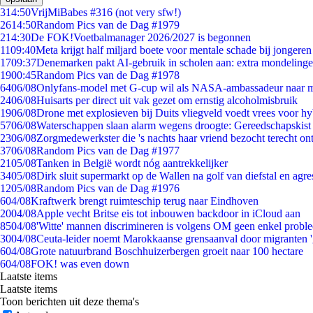
3
14:50
VrijMiBabes #316 (not very sfw!)
26
14:50
Random Pics van de Dag #1979
2
14:30
De FOK!Voetbalmanager 2026/2027 is begonnen
11
09:40
Meta krijgt half miljard boete voor mentale schade bij jongeren
17
09:37
Denemarken pakt AI-gebruik in scholen aan: extra mondeling
19
00:45
Random Pics van de Dag #1978
64
06/08
Onlyfans-model met G-cup wil als NASA-ambassadeur naar 
24
06/08
Huisarts per direct uit vak gezet om ernstig alcoholmisbruik
19
06/08
Drone met explosieven bij Duits vliegveld voedt vrees voor hy
57
06/08
Waterschappen slaan alarm wegens droogte: Gereedschapskist
23
06/08
Zorgmedewerkster die 's nachts haar vriend bezocht terecht on
37
06/08
Random Pics van de Dag #1977
21
05/08
Tanken in België wordt nóg aantrekkelijker
34
05/08
Dirk sluit supermarkt op de Wallen na golf van diefstal en agre
12
05/08
Random Pics van de Dag #1976
6
04/08
Kraftwerk brengt ruimteschip terug naar Eindhoven
20
04/08
Apple vecht Britse eis tot inbouwen backdoor in iCloud aan
85
04/08
'Witte' mannen discrimineren is volgens OM geen enkel probl
30
04/08
Ceuta-leider noemt Marokkaanse grensaanval door migranten 
6
04/08
Grote natuurbrand Boschhuizerbergen groeit naar 100 hectare
6
04/08
FOK! was even down
Laatste items
Laatste items
Toon berichten uit deze thema's