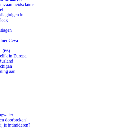
duurzaamheidsclaims
el
iegtuigen in
 leeg
tslagen
rtner Ceva
. (66)
lijk in Europa
Rusland
ichigan
aling aan
agwater
pen doorbreken'
ij je intimideren?