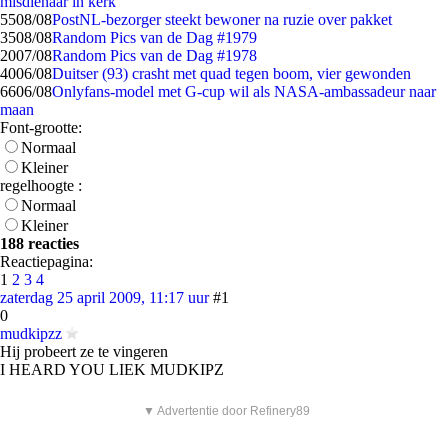
misdienaar in kerk
55
08/08
PostNL-bezorger steekt bewoner na ruzie over pakket
35
08/08
Random Pics van de Dag #1979
20
07/08
Random Pics van de Dag #1978
40
06/08
Duitser (93) crasht met quad tegen boom, vier gewonden
66
06/08
Onlyfans-model met G-cup wil als NASA-ambassadeur naar
maan
Font-grootte:
Normaal
Kleiner
regelhoogte :
Normaal
Kleiner
188 reacties
Reactiepagina:
1
2
3
4
zaterdag 25 april 2009, 11:17 uur
#1
0
mudkipzz
Hij probeert ze te vingeren
I HEARD YOU LIEK MUDKIPZ
▼ Advertentie door Refinery89