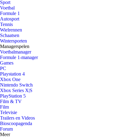
Sport
Voetbal
Formule 1
Autosport
Tennis
Wielrennen
Schaatsen
Wintersporten
Managerspelen
Voetbalmanager
Formule 1-manager
Games
PC
Playstation 4
Xbox One
Nintendo Switch
Xbox Series X|S
PlayStation 5
Film & TV
Film
Televisie
Trailers en Videos
Bioscoopagenda
Forum
Meer