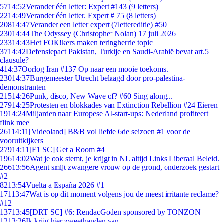
57
14:52
Verander één letter: Expert #143 (9 letters)
22
14:49
Verander één letter. Expert # 75 (8 letters)
208
14:47
Verander een letter expert (7lettereditie) #50
230
14:44
The Odyssey (Christopher Nolan) 17 juli 2026
233
14:43
Het FOK!kers maken teringherrie topic
37
14:42
Defensiepact Pakistan, Turkije en Saudi-Arabië bevat art.5
clausule?
4
14:37
Oorlog Iran #137 Op naar een mooie toekomst
230
14:37
Burgemeester Utrecht belaagd door pro-palestina-
demonstranten
215
14:26
Punk, disco, New Wave of? #60 Sing along...
279
14:25
Protesten en blokkades van Extinction Rebellion #24 Eieren
19
14:24
Miljarden naar Europese AI-start-ups: Nederland profiteert
flink mee
261
14:11
[Videoland] B&B vol liefde 6de seizoen #1 voor de
vooruitkijkers
279
14:11
[F1 SC] Get a Room #4
196
14:02
Wat je ook stemt, je krijgt in NL altijd Links Liberaal Beleid.
266
13:56
Agent smijt zwangere vrouw op de grond, onderzoek gestart
#2
82
13:54
Vuelta a España 2026 #1
171
13:47
Wat is op dit moment volgens jou de meest irritante reclame?
#12
137
13:45
[DRT SC] #6: RendacGoden sponsored by TONZON
12
13:26
Ik krijg hier zweethanden van.