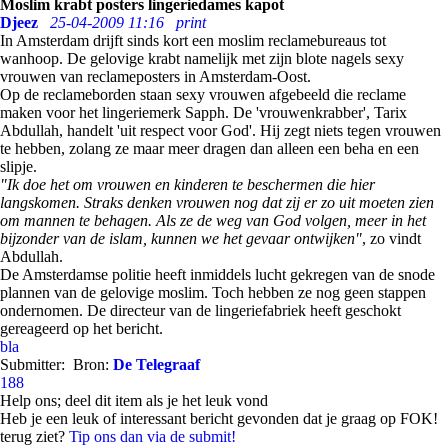
Moslim krabt posters lingeriedames kapot
Djeez
25-04-2009 11:16
print
In Amsterdam drijft sinds kort een moslim reclamebureaus tot
wanhoop. De gelovige krabt namelijk met zijn blote nagels sexy
vrouwen van reclameposters in Amsterdam-Oost.
Op de reclameborden staan sexy vrouwen afgebeeld die reclame
maken voor het lingeriemerk Sapph. De 'vrouwenkrabber', Tarix
Abdullah, handelt 'uit respect voor God'. Hij zegt niets tegen vrouwen
te hebben, zolang ze maar meer dragen dan alleen een beha en een
slipje.
"Ik doe het om vrouwen en kinderen te beschermen die hier
langskomen. Straks denken vrouwen nog dat zij er zo uit moeten zien
om mannen te behagen. Als ze de weg van God volgen, meer in het
bijzonder van de islam, kunnen we het gevaar ontwijken"
, zo vindt
Abdullah.
De Amsterdamse politie heeft inmiddels lucht gekregen van de snode
plannen van de gelovige moslim. Toch hebben ze nog geen stappen
ondernomen. De directeur van de lingeriefabriek heeft geschokt
gereageerd op het bericht.
bla
Submitter:
Bron:
De Telegraaf
188
Help ons; deel dit item als je het leuk vond
Heb je een leuk of interessant bericht gevonden dat je graag op FOK!
terug ziet?
Tip ons dan via de submit!