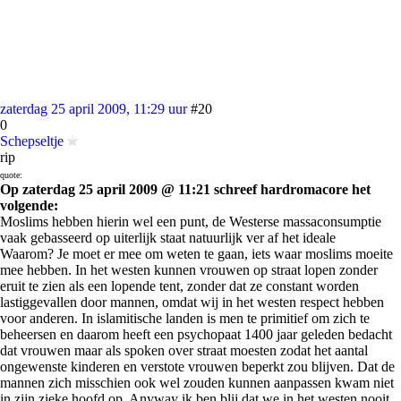
zaterdag 25 april 2009, 11:29 uur
#20
0
Schepseltje
rip
quote:
Op zaterdag 25 april 2009 @ 11:21 schreef hardromacore het
volgende:
Moslims hebben hierin wel een punt, de Westerse massaconsumptie
vaak gebasseerd op uiterlijk staat natuurlijk ver af het ideale
Waarom? Je moet er mee om weten te gaan, iets waar moslims moeite
mee hebben. In het westen kunnen vrouwen op straat lopen zonder
eruit te zien als een lopende tent, zonder dat ze constant worden
lastiggevallen door mannen, omdat wij in het westen respect hebben
voor anderen. In islamitische landen is men te primitief om zich te
beheersen en daarom heeft een psychopaat 1400 jaar geleden bedacht
dat vrouwen maar als spoken over straat moesten zodat het aantal
ongewenste kinderen en verstote vrouwen beperkt zou blijven. Dat de
mannen zich misschien ook wel zouden kunnen aanpassen kwam niet
in zijn zieke hoofd op. Anyway ik ben blij dat we in het westen nooit