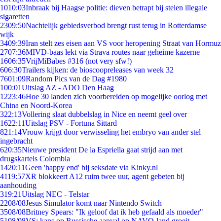
10
10:03
Inbraak bij Haagse politie: dieven betrapt bij stelen illegale
sigaretten
23
09:50
Nachtelijk gebiedsverbod brengt rust terug in Rotterdamse
wijk
34
09:39
Iran stelt zes eisen aan VS voor heropening Straat van Hormuz
27
07:36
MIVD-baas lekt via Strava routes naar geheime kazerne
16
06:35
VrijMiBabes #316 (not very sfw!)
6
06:30
Trailers kijken: de bioscoopreleases van week 32
76
01:09
Random Pics van de Dag #1980
1
00:01
Uitslag AZ - ADO Den Haag
12
23:46
Hoe 30 landen zich voorbereiden op mogelijke oorlog met
China en Noord-Korea
3
22:13
Vollering slaat dubbelslag in Nice en neemt geel over
16
22:11
Uitslag PSV - Fortuna Sittard
8
21:14
Vrouw krijgt door verwisseling het embryo van ander stel
ingebracht
6
20:35
Nieuwe president De la Espriella gaat strijd aan met
drugskartels Colombia
14
20:11
Geen 'happy end' bij seksdate via Kinky.nl
41
19:57
XR blokkeert A12 ruim twee uur, agent gebeten bij
aanhouding
3
19:21
Uitslag NEC - Telstar
22
08/08
Jesus Simulator komt naar Nintendo Switch
35
08/08
Britney Spears: "Ik geloof dat ik heb gefaald als moeder"
51
08/08
VS: kans op Russische aanval op NAVO-land groeit,