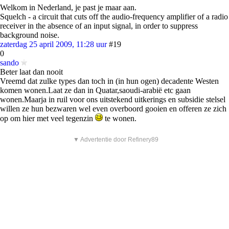
Welkom in Nederland, je past je maar aan.
Squelch - a circuit that cuts off the audio-frequency amplifier of a radio
receiver in the absence of an input signal, in order to suppress
background noise.
zaterdag 25 april 2009, 11:28 uur
#19
0
sando
Beter laat dan nooit
Vreemd dat zulke types dan toch in (in hun ogen) decadente Westen
komen wonen.Laat ze dan in Quatar,saoudi-arabië etc gaan
wonen.Maarja in ruil voor ons uitstekend uitkerings en subsidie stelsel
willen ze hun bezwaren wel even overboord gooien en offeren ze zich
op om hier met veel tegenzin
te wonen.
▼ Advertentie door Refinery89