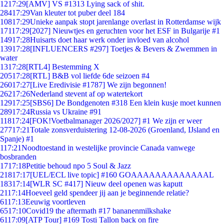
12
17:29
[AMV] VS #1313 Lying sack of shit.
284
17:29
Van kleuter tot puber deel 184
108
17:29
Unieke aanpak stopt jarenlange overlast in Rotterdamse wijk
171
17:29
[2027] Nieuwtjes en geruchten voor het ESF in Bulgarije #1
149
17:28
Huisarts doet haar werk onder invloed van alcohol
139
17:28
[INFLUENCERS #297] Toetjes & Bevers & Zwemmen in
water
13
17:28
[RTL4] Bestemming X
205
17:28
[RTL] B&B vol liefde 6de seizoen #4
260
17:27
[Live Eredivisie #1787] We zijn begonnen!
262
17:26
Nederland stevent af op watertekort
129
17:25
[SBS6] De Bondgenoten #318 Een klein kusje moet kunnen
289
17:24
Russia vs Ukraine #91
118
17:24
[FOK!Voetbalmanager 2026/2027] #1 We zijn er weer
277
17:21
Totale zonsverduistering 12-08-2026 (Groenland, IJsland en
Spanje) #1
1
17:21
Noodtoestand in westelijke provincie Canada vanwege
bosbranden
17
17:18
Petitie behoud npo 5 Soul & Jazz
218
17:17
[UEL/ECL live topic] #160 GOAAAAAAAAAAAAAL
183
17:14
[WLR SC #417] Nieuw deel openen was kaputt
21
17:14
Hoeveel geld spendeer jij aan je beginnende relatie?
61
17:13
Eeuwig voortleven
65
17:10
Covid19 the aftermath #17 bananenmilkshake
61
17:09
[ATP Tour] #169 Tosti Tallon back on fire