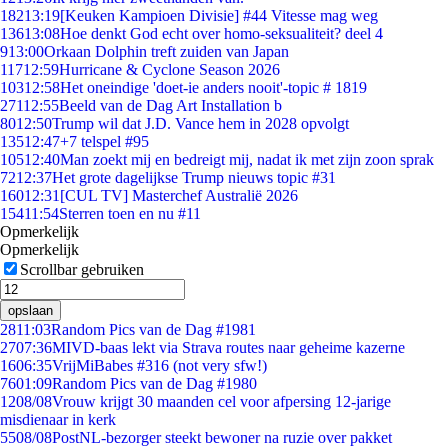
182
13:19
[Keuken Kampioen Divisie] #44 Vitesse mag weg
136
13:08
Hoe denkt God echt over homo-seksualiteit? deel 4
9
13:00
Orkaan Dolphin treft zuiden van Japan
117
12:59
Hurricane & Cyclone Season 2026
103
12:58
Het oneindige 'doet-ie anders nooit'-topic # 1819
271
12:55
Beeld van de Dag Art Installation b
80
12:50
Trump wil dat J.D. Vance hem in 2028 opvolgt
135
12:47
+7 telspel #95
105
12:40
Man zoekt mij en bedreigt mij, nadat ik met zijn zoon sprak
72
12:37
Het grote dagelijkse Trump nieuws topic #31
160
12:31
[CUL TV] Masterchef Australië 2026
154
11:54
Sterren toen en nu #11
Opmerkelijk
Opmerkelijk
Scrollbar gebruiken
opslaan
28
11:03
Random Pics van de Dag #1981
27
07:36
MIVD-baas lekt via Strava routes naar geheime kazerne
16
06:35
VrijMiBabes #316 (not very sfw!)
76
01:09
Random Pics van de Dag #1980
12
08/08
Vrouw krijgt 30 maanden cel voor afpersing 12-jarige
misdienaar in kerk
55
08/08
PostNL-bezorger steekt bewoner na ruzie over pakket