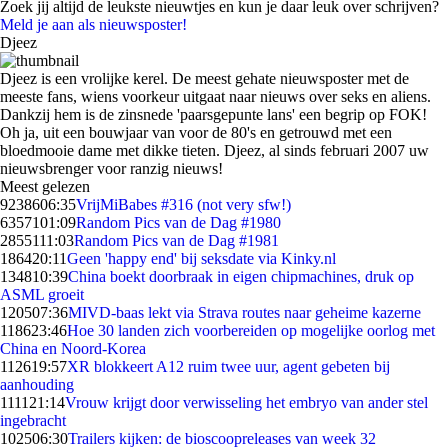
Zoek jij altijd de leukste nieuwtjes en kun je daar leuk over schrijven?
Meld je aan als nieuwsposter!
Djeez
Djeez is een vrolijke kerel. De meest gehate nieuwsposter met de
meeste fans, wiens voorkeur uitgaat naar nieuws over seks en aliens.
Dankzij hem is de zinsnede 'paarsgepunte lans' een begrip op FOK!
Oh ja, uit een bouwjaar van voor de 80's en getrouwd met een
bloedmooie dame met dikke tieten. Djeez, al sinds februari 2007 uw
nieuwsbrenger voor ranzig nieuws!
Meest gelezen
92386
06:35
VrijMiBabes #316 (not very sfw!)
63571
01:09
Random Pics van de Dag #1980
28551
11:03
Random Pics van de Dag #1981
1864
20:11
Geen 'happy end' bij seksdate via Kinky.nl
1348
10:39
China boekt doorbraak in eigen chipmachines, druk op
ASML groeit
1205
07:36
MIVD-baas lekt via Strava routes naar geheime kazerne
1186
23:46
Hoe 30 landen zich voorbereiden op mogelijke oorlog met
China en Noord-Korea
1126
19:57
XR blokkeert A12 ruim twee uur, agent gebeten bij
aanhouding
1111
21:14
Vrouw krijgt door verwisseling het embryo van ander stel
ingebracht
1025
06:30
Trailers kijken: de bioscoopreleases van week 32