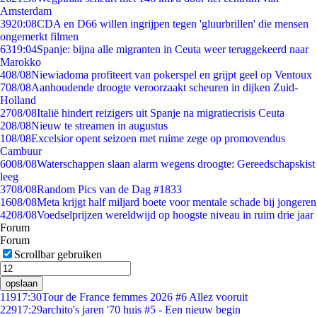
Amsterdam
39
20:08
CDA en D66 willen ingrijpen tegen 'gluurbrillen' die mensen
ongemerkt filmen
63
19:04
Spanje: bijna alle migranten in Ceuta weer teruggekeerd naar
Marokko
4
08/08
Niewiadoma profiteert van pokerspel en grijpt geel op Ventoux
7
08/08
Aanhoudende droogte veroorzaakt scheuren in dijken Zuid-
Holland
27
08/08
Italië hindert reizigers uit Spanje na migratiecrisis Ceuta
2
08/08
Nieuw te streamen in augustus
1
08/08
Excelsior opent seizoen met ruime zege op promovendus
Cambuur
60
08/08
Waterschappen slaan alarm wegens droogte: Gereedschapskist
leeg
37
08/08
Random Pics van de Dag #1833
16
08/08
Meta krijgt half miljard boete voor mentale schade bij jongeren
42
08/08
Voedselprijzen wereldwijd op hoogste niveau in ruim drie jaar
Forum
Forum
Scrollbar gebruiken
opslaan
119
17:30
Tour de France femmes 2026 #6 Allez vooruit
229
17:29
archito's jaren '70 huis #5 - Een nieuw begin