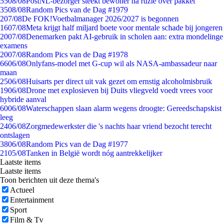
55
08/08
PostNL-bezorger steekt bewoner na ruzie over pakket
35
08/08
Random Pics van de Dag #1979
2
07/08
De FOK!Voetbalmanager 2026/2027 is begonnen
16
07/08
Meta krijgt half miljard boete voor mentale schade bij jongeren
20
07/08
Denemarken pakt AI-gebruik in scholen aan: extra mondelinge
examens
20
07/08
Random Pics van de Dag #1978
66
06/08
Onlyfans-model met G-cup wil als NASA-ambassadeur naar
maan
25
06/08
Huisarts per direct uit vak gezet om ernstig alcoholmisbruik
19
06/08
Drone met explosieven bij Duits vliegveld voedt vrees voor
hybride aanval
60
06/08
Waterschappen slaan alarm wegens droogte: Gereedschapskist
leeg
24
06/08
Zorgmedewerkster die 's nachts haar vriend bezocht terecht
ontslagen
38
06/08
Random Pics van de Dag #1977
21
05/08
Tanken in België wordt nóg aantrekkelijker
Laatste items
Laatste items
Toon berichten uit deze thema's
Actueel
Entertainment
Sport
Film & Tv