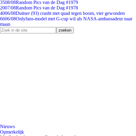
35
08/08
Random Pics van de Dag #1979
20
07/08
Random Pics van de Dag #1978
40
06/08
Duitser (93) crasht met quad tegen boom, vier gewonden
66
06/08
Onlyfans-model met G-cup wil als NASA-ambassadeur naar
maan
Nieuws
Opmerkelijk