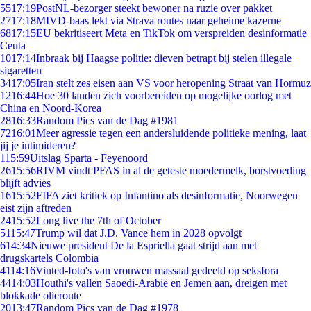
55
17:19
PostNL-bezorger steekt bewoner na ruzie over pakket
27
17:18
MIVD-baas lekt via Strava routes naar geheime kazerne
68
17:15
EU bekritiseert Meta en TikTok om verspreiden desinformatie
Ceuta
10
17:14
Inbraak bij Haagse politie: dieven betrapt bij stelen illegale
sigaretten
34
17:05
Iran stelt zes eisen aan VS voor heropening Straat van Hormuz
12
16:44
Hoe 30 landen zich voorbereiden op mogelijke oorlog met
China en Noord-Korea
28
16:33
Random Pics van de Dag #1981
72
16:01
Meer agressie tegen een andersluidende politieke mening, laat
jij je intimideren?
1
15:59
Uitslag Sparta - Feyenoord
26
15:56
RIVM vindt PFAS in al de geteste moedermelk, borstvoeding
blijft advies
16
15:52
FIFA ziet kritiek op Infantino als desinformatie, Noorwegen
eist zijn aftreden
24
15:52
Long live the 7th of October
51
15:47
Trump wil dat J.D. Vance hem in 2028 opvolgt
6
14:34
Nieuwe president De la Espriella gaat strijd aan met
drugskartels Colombia
41
14:16
Vinted-foto's van vrouwen massaal gedeeld op seksfora
44
14:03
Houthi's vallen Saoedi-Arabië en Jemen aan, dreigen met
blokkade olieroute
20
13:47
Random Pics van de Dag #1978