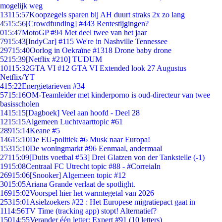
mogelijk weg
131
15:57
Koopzegels sparen bij AH duurt straks 2x zo lang
45
15:56
[Crowdfunding] #443 Rentestijgingen?
0
15:47
MotoGP #94 Met deel twee van het jaar
79
15:43
[IndyCar] #115 We're in Nashville Tennessee
297
15:40
Oorlog in Oekraïne #1318 Drone baby drone
52
15:39
[Netflix #210] TUDUM
101
15:32
GTA VI #12 GTA VI Extended look 27 Augustus
Netflix/YT
4
15:22
Energietarieven #34
57
15:16
OM-Teamleider met kinderporno is oud-directeur van twee
basisscholen
14
15:15
[Dagboek] Veel aan hoofd - Deel 28
12
15:15
Algemeen Luchtvaarttopic #61
289
15:14
Keane #5
146
15:10
De EU-politiek #6 Musk naar Europa!
153
15:10
De woningmarkt #96 Eenmaal, andermaal
271
15:09
[Duits voetbal #53] Drei Glatzen von der Tankstelle (-1)
19
15:08
Centraal FC Utrecht topic #88 - #CorreiaIn
269
15:06
[Snooker] Algemeen topic #12
30
15:05
Ariana Grande verlaat de spotlight.
169
15:02
Voorspel hier het warmtegetal van 2026
253
15:01
Asielzoekers #22 : Het Europese migratiepact gaat in
11
14:56
TV Time (tracking app) stopt! Alternatief?
150
14:55
Verander één letter: Expert #91 (10 letters)