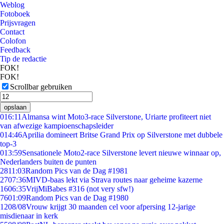
Weblog
Fotoboek
Prijsvragen
Contact
Colofon
Feedback
Tip de redactie
FOK!
FOK!
Scrollbar gebruiken
opslaan
0
16:11
Almansa wint Moto3-race Silverstone, Uriarte profiteert niet
van afwezige kampioenschapsleider
0
14:46
Aprilia domineert Britse Grand Prix op Silverstone met dubbele
top-3
0
13:59
Sensationele Moto2-race Silverstone levert nieuwe winnaar op,
Nederlanders buiten de punten
28
11:03
Random Pics van de Dag #1981
27
07:36
MIVD-baas lekt via Strava routes naar geheime kazerne
16
06:35
VrijMiBabes #316 (not very sfw!)
76
01:09
Random Pics van de Dag #1980
12
08/08
Vrouw krijgt 30 maanden cel voor afpersing 12-jarige
misdienaar in kerk