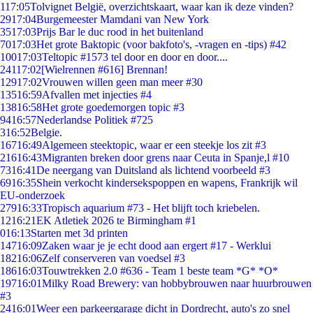
1
17:05
Tolvignet België, overzichtskaart, waar kan ik deze vinden?
29
17:04
Burgemeester Mamdani van New York
35
17:03
Prijs Bar le duc rood in het buitenland
70
17:03
Het grote Baktopic (voor bakfoto's, -vragen en -tips) #42
100
17:03
Teltopic #1573 tel door en door en door....
241
17:02
[Wielrennen #616] Brennan!
129
17:02
Vrouwen willen geen man meer #30
135
16:59
Afvallen met injecties #4
138
16:58
Het grote goedemorgen topic #3
94
16:57
Nederlandse Politiek #725
3
16:52
Belgie.
167
16:49
Algemeen steektopic, waar er een steekje los zit #3
216
16:43
Migranten breken door grens naar Ceuta in Spanje,l #10
73
16:41
De neergang van Duitsland als lichtend voorbeeld #3
69
16:35
Shein verkocht kindersekspoppen en wapens, Frankrijk wil
EU-onderzoek
279
16:33
Tropisch aquarium #73 - Het blijft toch kriebelen.
12
16:21
EK Atletiek 2026 te Birmingham #1
0
16:13
Starten met 3d printen
147
16:09
Zaken waar je je echt dood aan ergert #17 - Werklui
182
16:06
Zelf conserveren van voedsel #3
186
16:03
Touwtrekken 2.0 #636 - Team 1 beste team *G* *O*
197
16:01
Milky Road Brewery: van hobbybrouwen naar huurbrouwen
#3
24
16:01
Weer een parkeergarage dicht in Dordrecht, auto's zo snel