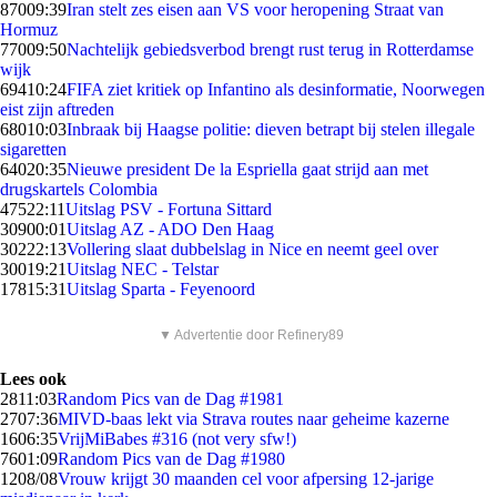
870
09:39
Iran stelt zes eisen aan VS voor heropening Straat van
Hormuz
770
09:50
Nachtelijk gebiedsverbod brengt rust terug in Rotterdamse
wijk
694
10:24
FIFA ziet kritiek op Infantino als desinformatie, Noorwegen
eist zijn aftreden
680
10:03
Inbraak bij Haagse politie: dieven betrapt bij stelen illegale
sigaretten
640
20:35
Nieuwe president De la Espriella gaat strijd aan met
drugskartels Colombia
475
22:11
Uitslag PSV - Fortuna Sittard
309
00:01
Uitslag AZ - ADO Den Haag
302
22:13
Vollering slaat dubbelslag in Nice en neemt geel over
300
19:21
Uitslag NEC - Telstar
178
15:31
Uitslag Sparta - Feyenoord
▼ Advertentie door Refinery89
Lees ook
28
11:03
Random Pics van de Dag #1981
27
07:36
MIVD-baas lekt via Strava routes naar geheime kazerne
16
06:35
VrijMiBabes #316 (not very sfw!)
76
01:09
Random Pics van de Dag #1980
12
08/08
Vrouw krijgt 30 maanden cel voor afpersing 12-jarige