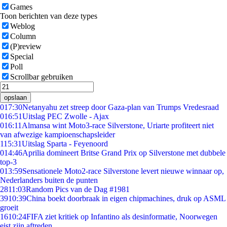
Games
Toon berichten van deze types
Weblog
Column
(P)review
Special
Poll
Scrollbar gebruiken
opslaan
0
17:30
Netanyahu zet streep door Gaza-plan van Trumps Vredesraad
0
16:51
Uitslag PEC Zwolle - Ajax
0
16:11
Almansa wint Moto3-race Silverstone, Uriarte profiteert niet
van afwezige kampioenschapsleider
1
15:31
Uitslag Sparta - Feyenoord
0
14:46
Aprilia domineert Britse Grand Prix op Silverstone met dubbele
top-3
0
13:59
Sensationele Moto2-race Silverstone levert nieuwe winnaar op,
Nederlanders buiten de punten
28
11:03
Random Pics van de Dag #1981
39
10:39
China boekt doorbraak in eigen chipmachines, druk op ASML
groeit
16
10:24
FIFA ziet kritiek op Infantino als desinformatie, Noorwegen
eist zijn aftreden