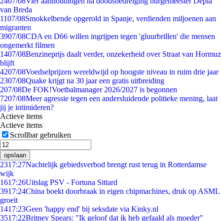
24
07/08
Vier aanhoudingen na doodsbedreiging burgemeester Depla
van Breda
11
07/08
Smokkelbende opgerold in Spanje, verdienden miljoenen aan
migranten
39
07/08
CDA en D66 willen ingrijpen tegen 'gluurbrillen' die mensen
ongemerkt filmen
14
07/08
Benzineprijs daalt verder, onzekerheid over Straat van Hormuz
blijft
42
07/08
Voedselprijzen wereldwijd op hoogste niveau in ruim drie jaar
23
07/08
Quake krijgt na 30 jaar een gratis uitbreiding
2
07/08
De FOK!Voetbalmanager 2026/2027 is begonnen
72
07/08
Meer agressie tegen een andersluidende politieke mening, laat
jij je intimideren?
Actieve items
Actieve items
Scrollbar gebruiken
opslaan
23
17:27
Nachtelijk gebiedsverbod brengt rust terug in Rotterdamse
wijk
16
17:26
Uitslag PSV - Fortuna Sittard
39
17:24
China boekt doorbraak in eigen chipmachines, druk op ASML
groeit
14
17:23
Geen 'happy end' bij seksdate via Kinky.nl
35
17:22
Britney Spears: "Ik geloof dat ik heb gefaald als moeder"