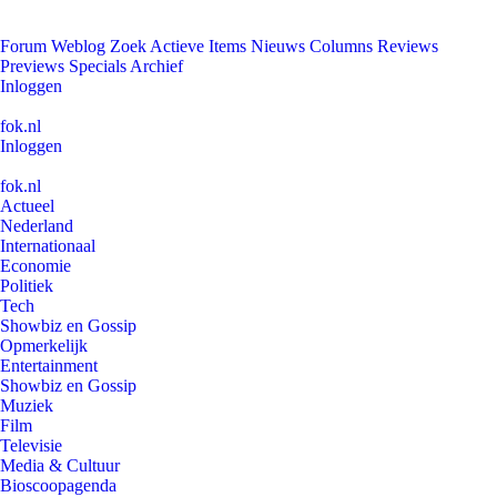
Forum
Weblog
Zoek
Actieve Items
Nieuws
Columns
Reviews
Previews
Specials
Archief
Inloggen
fok.nl
Inloggen
fok.nl
Actueel
Nederland
Internationaal
Economie
Politiek
Tech
Showbiz en Gossip
Opmerkelijk
Entertainment
Showbiz en Gossip
Muziek
Film
Televisie
Media & Cultuur
Bioscoopagenda