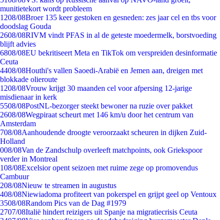
munitietekort wordt probleem
12
08/08
Broer 135 keer gestoken en gesneden: zes jaar cel en tbs voor
doodslag Gouda
26
08/08
RIVM vindt PFAS in al de geteste moedermelk, borstvoeding
blijft advies
68
08/08
EU bekritiseert Meta en TikTok om verspreiden desinformatie
Ceuta
44
08/08
Houthi's vallen Saoedi-Arabië en Jemen aan, dreigen met
blokkade olieroute
12
08/08
Vrouw krijgt 30 maanden cel voor afpersing 12-jarige
misdienaar in kerk
55
08/08
PostNL-bezorger steekt bewoner na ruzie over pakket
26
08/08
Wegpiraat scheurt met 146 km/u door het centrum van
Amsterdam
7
08/08
Aanhoudende droogte veroorzaakt scheuren in dijken Zuid-
Holland
0
08/08
Van de Zandschulp overleeft matchpoints, ook Griekspoor
verder in Montreal
1
08/08
Excelsior opent seizoen met ruime zege op promovendus
Cambuur
2
08/08
Nieuw te streamen in augustus
4
08/08
Niewiadoma profiteert van pokerspel en grijpt geel op Ventoux
35
08/08
Random Pics van de Dag #1979
27
07/08
Italië hindert reizigers uit Spanje na migratiecrisis Ceuta