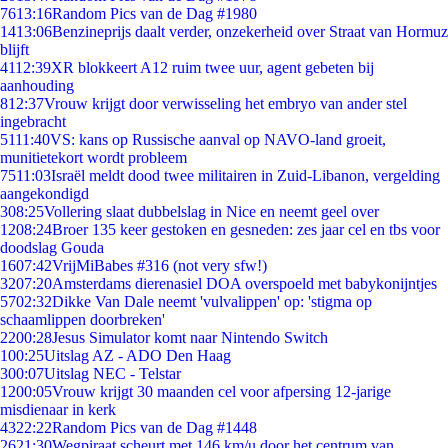
76
13:16
Random Pics van de Dag #1980
14
13:06
Benzineprijs daalt verder, onzekerheid over Straat van Hormuz
blijft
41
12:39
XR blokkeert A12 ruim twee uur, agent gebeten bij
aanhouding
8
12:37
Vrouw krijgt door verwisseling het embryo van ander stel
ingebracht
51
11:40
VS: kans op Russische aanval op NAVO-land groeit,
munitietekort wordt probleem
75
11:03
Israël meldt dood twee militairen in Zuid-Libanon, vergelding
aangekondigd
3
08:25
Vollering slaat dubbelslag in Nice en neemt geel over
12
08:24
Broer 135 keer gestoken en gesneden: zes jaar cel en tbs voor
doodslag Gouda
16
07:42
VrijMiBabes #316 (not very sfw!)
32
07:20
Amsterdams dierenasiel DOA overspoeld met babykonijntjes
57
02:32
Dikke Van Dale neemt 'vulvalippen' op: 'stigma op
schaamlippen doorbreken'
22
00:28
Jesus Simulator komt naar Nintendo Switch
1
00:25
Uitslag AZ - ADO Den Haag
3
00:07
Uitslag NEC - Telstar
12
00:05
Vrouw krijgt 30 maanden cel voor afpersing 12-jarige
misdienaar in kerk
43
22:22
Random Pics van de Dag #1448
26
21:30
Wegpiraat scheurt met 146 km/u door het centrum van