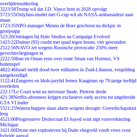
overlijdensuitkering
32
23:58
Trump wil dat J.D. Vance hem in 2028 opvolgt
57
23:55
Onlyfans-model met G-cup wil als NASA-ambassadeur naar
maan
17
23:35
NPO-manager Menno de Boer geschorst na dickpic in
groepsapp
5
23:26
Ontslagen bij Halo Studios na Campaign Evolved
14
23:22
Duitser (93) crasht met quad tegen boom, vier gewonden
25
22:56
NAVO zet wegens Russische provocatie 250% meer
gevechtsvliegtuigen in
22
22:50
Iran en Oman eens over route Straat van Hormuz, VS
buitenspel
48
22:46
Israël meldt dood twee militairen in Zuid-Libanon, vergelding
aangekondigd
11
22:41
Zangeres en Idols-jurylid Jerney Kaagman op 79-jarige leeftijd
overleden
2
22:17
Le Court wint na nerveuze finale, Pieterse derde
4
21:38
Netflix-abonnees krijgen exclusieve early access tot uitgebreide
GTA VI trailer
55
21:25
Waterschappen slaan alarm wegens droogte: Gereedschapskist
leeg
45
21:00
Progressieve Democraat El-Sayed wint nipt voorverkiezing
Michigan
16
21:00
Drone met explosieven bij Duits vliegveld voedt vrees voor
hybride aanval