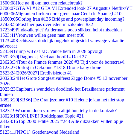
15
00:08
Hoe ga jij om met een relatiebreuk?
37
00:07
GTA VI #12 GTA VI Extended look 27 Augustus Netflix/YT
69
00:06
Migranten breken door grens naar Ceuta in Spanje,l #10
185
00:05
Oorlog Iran #136 Bridge and powerplant day incoming?
274
23:56
Post hier pas overleden muzikanten #32
17
23:49
Pinda-allergie? Andermans poep slikken helpt misschien
15
23:41
Vrouwen willen geen man meer #30
11
23:40
Rechtszaak dodelijk ongeluk uitgesteld vanwege vakantie
advocaat
5
23:39
Trump wil dat J.D. Vance hem in 2028 opvolgt
259
23:39
[Dagboek] Veel aan hoofd - Deel 27
236
23:34
Tour de France femmes 2026 #3 Tijd voor de borstcrawl
51
23:27
Oorlog in Oekraïne #1318 Drone baby drone
25
23:24
[2026/2027] Eredivisietoto #1
203
23:24
Het Grote Songfestivalfeest Ziggo Dome #5 13 november
2026
20
23:23
Capibara's wandelen doodleuk het Braziliaanse parlement
binnen
188
23:20
[SBS6] De Oranjezomer #10 Helene je kan het niet stop
ermee
18
23:19
Waarom doen vrouwen altijd hun telly in de kontzak?
180
23:16
[ONLINE] Roddelpraat Topic #21
233
23:16
Top 2000 Editie 2025 #243 Alle dikzakken willen op je
lijken
51
23:11
[NPO1] Goedenavond Nederland