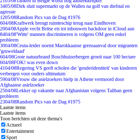
21
05/08
Tanken in België wordt nóg aantrekkelijker
34
05/08
Dirk sluit supermarkt op de Wallen na golf van diefstal en
agressie
12
05/08
Random Pics van de Dag #1976
6
04/08
Kraftwerk brengt ruimteschip terug naar Eindhoven
20
04/08
Apple vecht Britse eis tot inbouwen backdoor in iCloud aan
84
04/08
'Witte' mannen discrimineren is volgens OM geen enkel
probleem
30
04/08
Ceuta-leider noemt Marokkaanse grensaanval door migranten
'gruweldaad'
6
04/08
Grote natuurbrand Boschhuizerbergen groeit naar 100 hectare
6
04/08
FOK! was even down
41
04/08
Regering VS geeft scholen die 'genderidentiteit' van kinderen
verbergen voor ouders ultimatum
59
04/08
Vrouw die asielzoekers hielp in Athene vermoord door
Afghaanse asielzoeker
25
04/08
Lekker op vakantie naar Afghanistan volgens Taliban geen
probleem
23
04/08
Random Pics van de Dag #1975
Laatste items
Laatste items
Toon berichten uit deze thema's
Actueel
Entertainment
Sport