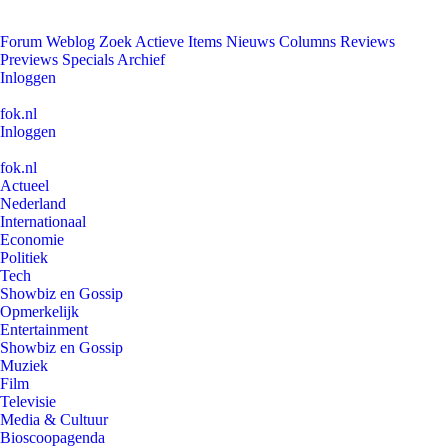
Forum
Weblog
Zoek
Actieve Items
Nieuws
Columns
Reviews
Previews
Specials
Archief
Inloggen
fok.nl
Inloggen
fok.nl
Actueel
Nederland
Internationaal
Economie
Politiek
Tech
Showbiz en Gossip
Opmerkelijk
Entertainment
Showbiz en Gossip
Muziek
Film
Televisie
Media & Cultuur
Bioscoopagenda