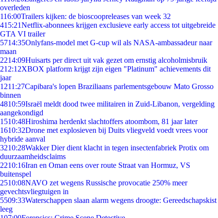
overleden
1
16:00
Trailers kijken: de bioscoopreleases van week 32
4
15:21
Netflix-abonnees krijgen exclusieve early access tot uitgebreide
GTA VI trailer
57
14:35
Onlyfans-model met G-cup wil als NASA-ambassadeur naar
maan
22
14:09
Huisarts per direct uit vak gezet om ernstig alcoholmisbruik
2
12:12
XBOX platform krijgt zijn eigen "Platinum" achievements dit
jaar
12
11:27
Capibara's lopen Braziliaans parlementsgebouw Mato Grosso
binnen
48
10:59
Israël meldt dood twee militairen in Zuid-Libanon, vergelding
aangekondigd
15
10:48
Hiroshima herdenkt slachtoffers atoombom, 81 jaar later
16
10:32
Drone met explosieven bij Duits vliegveld voedt vrees voor
hybride aanval
32
10:28
Wakker Dier dient klacht in tegen insectenfabriek Protix om
duurzaamheidsclaims
22
10:16
Iran en Oman eens over route Straat van Hormuz, VS
buitenspel
25
10:08
NAVO zet wegens Russische provocatie 250% meer
gevechtsvliegtuigen in
55
09:33
Waterschappen slaan alarm wegens droogte: Gereedschapskist
leeg
1
07:00
Forensics: Crime Scene Detective