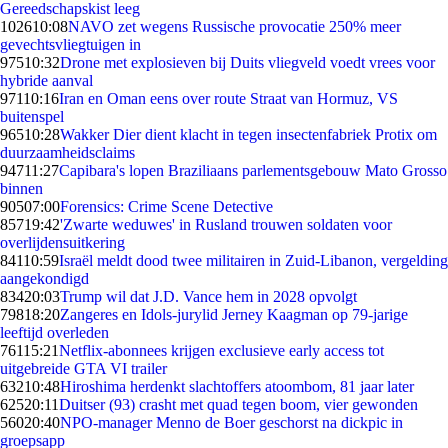
Gereedschapskist leeg
1026
10:08
NAVO zet wegens Russische provocatie 250% meer
gevechtsvliegtuigen in
975
10:32
Drone met explosieven bij Duits vliegveld voedt vrees voor
hybride aanval
971
10:16
Iran en Oman eens over route Straat van Hormuz, VS
buitenspel
965
10:28
Wakker Dier dient klacht in tegen insectenfabriek Protix om
duurzaamheidsclaims
947
11:27
Capibara's lopen Braziliaans parlementsgebouw Mato Grosso
binnen
905
07:00
Forensics: Crime Scene Detective
857
19:42
'Zwarte weduwes' in Rusland trouwen soldaten voor
overlijdensuitkering
841
10:59
Israël meldt dood twee militairen in Zuid-Libanon, vergelding
aangekondigd
834
20:03
Trump wil dat J.D. Vance hem in 2028 opvolgt
798
18:20
Zangeres en Idols-jurylid Jerney Kaagman op 79-jarige
leeftijd overleden
761
15:21
Netflix-abonnees krijgen exclusieve early access tot
uitgebreide GTA VI trailer
632
10:48
Hiroshima herdenkt slachtoffers atoombom, 81 jaar later
625
20:11
Duitser (93) crasht met quad tegen boom, vier gewonden
560
20:40
NPO-manager Menno de Boer geschorst na dickpic in
groepsapp