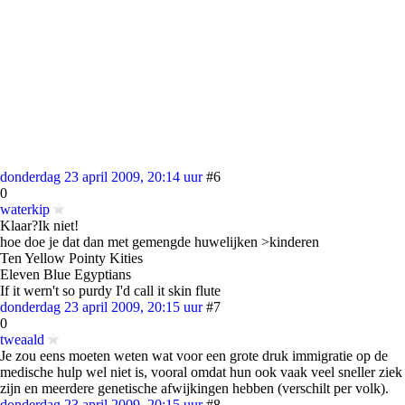
donderdag 23 april 2009, 20:14 uur
#6
0
waterkip
Klaar?Ik niet!
hoe doe je dat dan met gemengde huwelijken >kinderen
Ten Yellow Pointy Kities
Eleven Blue Egyptians
If it wern't so purdy I'd call it skin flute
donderdag 23 april 2009, 20:15 uur
#7
0
tweaald
Je zou eens moeten weten wat voor een grote druk immigratie op de
medische hulp wel niet is, vooral omdat hun ook vaak veel sneller ziek
zijn en meerdere genetische afwijkingen hebben (verschilt per volk).
donderdag 23 april 2009, 20:15 uur
#8