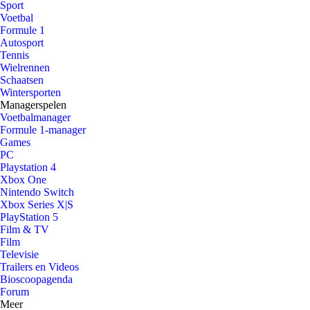
Sport
Voetbal
Formule 1
Autosport
Tennis
Wielrennen
Schaatsen
Wintersporten
Managerspelen
Voetbalmanager
Formule 1-manager
Games
PC
Playstation 4
Xbox One
Nintendo Switch
Xbox Series X|S
PlayStation 5
Film & TV
Film
Televisie
Trailers en Videos
Bioscoopagenda
Forum
Meer