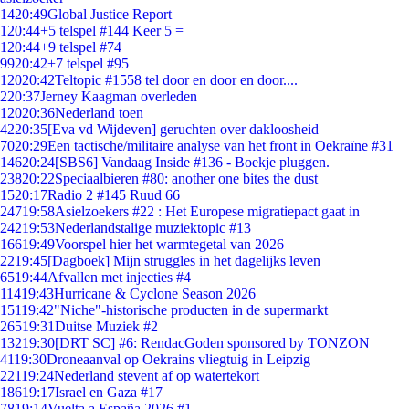
14
20:49
Global Justice Report
1
20:44
+5 telspel #144 Keer 5 =
1
20:44
+9 telspel #74
99
20:42
+7 telspel #95
120
20:42
Teltopic #1558 tel door en door en door....
2
20:37
Jerney Kaagman overleden
120
20:36
Nederland toen
42
20:35
[Eva vd Wijdeven] geruchten over dakloosheid
70
20:29
Een tactische/militaire analyse van het front in Oekraïne #31
146
20:24
[SBS6] Vandaag Inside #136 - Boekje pluggen.
238
20:22
Speciaalbieren #80: another one bites the dust
15
20:17
Radio 2 #145 Ruud 66
247
19:58
Asielzoekers #22 : Het Europese migratiepact gaat in
242
19:53
Nederlandstalige muziektopic #13
166
19:49
Voorspel hier het warmtegetal van 2026
22
19:45
[Dagboek] Mijn struggles in het dagelijks leven
65
19:44
Afvallen met injecties #4
114
19:43
Hurricane & Cyclone Season 2026
151
19:42
"Niche"-historische producten in de supermarkt
265
19:31
Duitse Muziek #2
132
19:30
[DRT SC] #6: RendacGoden sponsored by TONZON
41
19:30
Droneaanval op Oekrains vliegtuig in Leipzig
221
19:24
Nederland stevent af op watertekort
186
19:17
Israel en Gaza #17
78
19:14
Vuelta a España 2026 #1