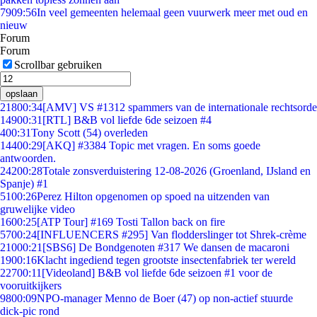
79
09:56
In veel gemeenten helemaal geen vuurwerk meer met oud en
nieuw
Forum
Forum
Scrollbar gebruiken
opslaan
218
00:34
[AMV] VS #1312 spammers van de internationale rechtsorde
149
00:31
[RTL] B&B vol liefde 6de seizoen #4
4
00:31
Tony Scott (54) overleden
144
00:29
[AKQ] #3384 Topic met vragen. En soms goede
antwoorden.
242
00:28
Totale zonsverduistering 12-08-2026 (Groenland, IJsland en
Spanje) #1
51
00:26
Perez Hilton opgenomen op spoed na uitzenden van
gruwelijke video
16
00:25
[ATP Tour] #169 Tosti Tallon back on fire
57
00:24
[INFLUENCERS #295] Van flodderslinger tot Shrek-crème
210
00:21
[SBS6] De Bondgenoten #317 We dansen de macaroni
19
00:16
Klacht ingediend tegen grootste insectenfabriek ter wereld
227
00:11
[Videoland] B&B vol liefde 6de seizoen #1 voor de
vooruitkijkers
98
00:09
NPO-manager Menno de Boer (47) op non-actief stuurde
dick-pic rond