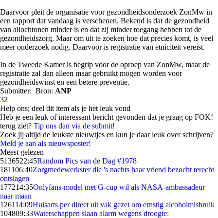
Daarvoor pleit de organisatie voor gezondheidsonderzoek ZonMw in
een rapport dat vandaag is verschenen. Bekend is dat de gezondheid
van allochtonen minder is en dat zij minder toegang hebben tot de
gezondheidszorg. Maar om uit te zoeken hoe dat precies komt, is veel
meer onderzoek nodig. Daarvoor is registratie van etniciteit vereist.
In de Tweede Kamer is begrip voor de oproep van ZonMw, maar de
registratie zal dan alleen maar gebruikt mogen worden voor
gezondheidswinst en een betere preventie.
Submitter:
Bron:
ANP
32
Help ons; deel dit item als je het leuk vond
Heb je een leuk of interessant bericht gevonden dat je graag op FOK!
terug ziet?
Tip ons dan via de submit!
Zoek jij altijd de leukste nieuwtjes en kun je daar leuk over schrijven?
Meld je aan als nieuwsposter!
Meest gelezen
51365
22:45
Random Pics van de Dag #1978
1811
06:40
Zorgmedewerkster die 's nachts haar vriend bezocht terecht
ontslagen
1772
14:35
Onlyfans-model met G-cup wil als NASA-ambassadeur
naar maan
1261
14:09
Huisarts per direct uit vak gezet om ernstig alcoholmisbruik
1048
09:33
Waterschappen slaan alarm wegens droogte: