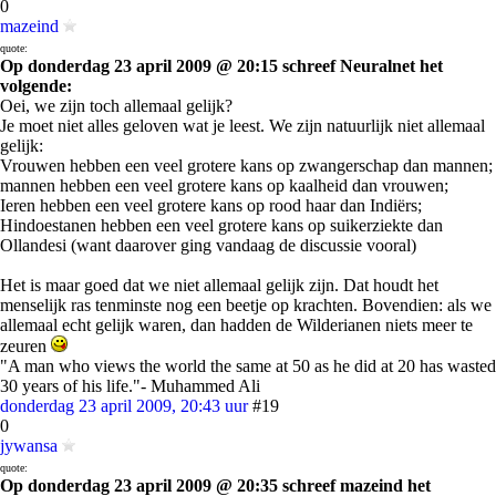
0
mazeind
quote:
Op donderdag 23 april 2009 @ 20:15 schreef Neuralnet het
volgende:
Oei, we zijn toch allemaal gelijk?
Je moet niet alles geloven wat je leest. We zijn natuurlijk niet allemaal
gelijk:
Vrouwen hebben een veel grotere kans op zwangerschap dan mannen;
mannen hebben een veel grotere kans op kaalheid dan vrouwen;
Ieren hebben een veel grotere kans op rood haar dan Indiërs;
Hindoestanen hebben een veel grotere kans op suikerziekte dan
Ollandesi (want daarover ging vandaag de discussie vooral)
Het is maar goed dat we niet allemaal gelijk zijn. Dat houdt het
menselijk ras tenminste nog een beetje op krachten. Bovendien: als we
allemaal echt gelijk waren, dan hadden de Wilderianen niets meer te
zeuren
"A man who views the world the same at 50 as he did at 20 has wasted
30 years of his life."- Muhammed Ali
donderdag 23 april 2009, 20:43 uur
#19
0
jywansa
quote:
Op donderdag 23 april 2009 @ 20:35 schreef mazeind het