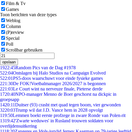
Film & Tv
Games
Toon berichten van deze types
Weblog
Column
(P)review
Special
Poll
Scrollbar gebruiken
opslaan
19
22:45
Random Pics van de Dag #1978
5
22:04
Ontslagen bij Halo Studios na Campaign Evolved
5
22:01
PS5-doos waarschuwt voor einde fysieke games
2
21:30
De FOK!Voetbalmanager 2026/2027 is begonnen
2
21:03
Le Court wint na nerveuze finale, Pieterse derde
17
20:40
NPO-manager Menno de Boer geschorst na dickpic in
groepsapp
14
20:11
Duitser (93) crasht met quad tegen boom, vier gewonden
32
20:03
Trump wil dat J.D. Vance hem in 2028 opvolgt
1
19:50
Lemmen boekt eerste profzege in zware Ronde van Polen-rit
13
19:42
'Zwarte weduwes' in Rusland trouwen soldaten voor
overlijdensuitkering
11
18:20
Zangeres en Idols-jurylid Jerney Kaagman op 79-jarige leeftijd