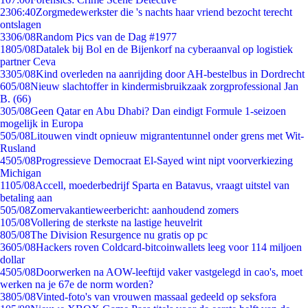
23
06:40
Zorgmedewerkster die 's nachts haar vriend bezocht terecht
ontslagen
33
06/08
Random Pics van de Dag #1977
18
05/08
Datalek bij Bol en de Bijenkorf na cyberaanval op logistiek
partner Ceva
33
05/08
Kind overleden na aanrijding door AH-bestelbus in Dordrecht
6
05/08
Nieuw slachtoffer in kindermisbruikzaak zorgprofessional Jan
B. (66)
3
05/08
Geen Qatar en Abu Dhabi? Dan eindigt Formule 1-seizoen
mogelijk in Europa
5
05/08
Litouwen vindt opnieuw migrantentunnel onder grens met Wit-
Rusland
45
05/08
Progressieve Democraat El-Sayed wint nipt voorverkiezing
Michigan
11
05/08
Accell, moederbedrijf Sparta en Batavus, vraagt uitstel van
betaling aan
5
05/08
Zomervakantieweerbericht: aanhoudend zomers
1
05/08
Vollering de sterkste na lastige heuvelrit
8
05/08
The Division Resurgence nu gratis op pc
36
05/08
Hackers roven Coldcard-bitcoinwallets leeg voor 114 miljoen
dollar
45
05/08
Doorwerken na AOW-leeftijd vaker vastgelegd in cao's, moet
werken na je 67e de norm worden?
38
05/08
Vinted-foto's van vrouwen massaal gedeeld op seksfora