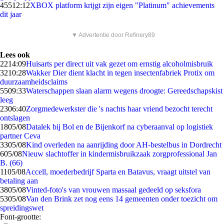
455
12:12
XBOX platform krijgt zijn eigen "Platinum" achievements
dit jaar
▼ Advertentie door Refinery89
Lees ook
22
14:09
Huisarts per direct uit vak gezet om ernstig alcoholmisbruik
32
10:28
Wakker Dier dient klacht in tegen insectenfabriek Protix om
duurzaamheidsclaims
55
09:33
Waterschappen slaan alarm wegens droogte: Gereedschapskist
leeg
23
06:40
Zorgmedewerkster die 's nachts haar vriend bezocht terecht
ontslagen
18
05/08
Datalek bij Bol en de Bijenkorf na cyberaanval op logistiek
partner Ceva
33
05/08
Kind overleden na aanrijding door AH-bestelbus in Dordrecht
6
05/08
Nieuw slachtoffer in kindermisbruikzaak zorgprofessional Jan
B. (66)
11
05/08
Accell, moederbedrijf Sparta en Batavus, vraagt uitstel van
betaling aan
38
05/08
Vinted-foto's van vrouwen massaal gedeeld op seksfora
53
05/08
Van den Brink zet nog eens 14 gemeenten onder toezicht om
spreidingswet
Font-grootte: