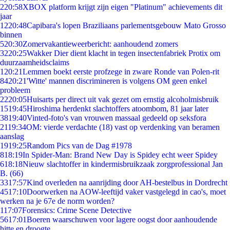
2
20:58
XBOX platform krijgt zijn eigen "Platinum" achievements dit
jaar
12
20:48
Capibara's lopen Braziliaans parlementsgebouw Mato Grosso
binnen
5
20:30
Zomervakantieweerbericht: aanhoudend zomers
32
20:25
Wakker Dier dient klacht in tegen insectenfabriek Protix om
duurzaamheidsclaims
1
20:21
Lemmen boekt eerste profzege in zware Ronde van Polen-rit
84
20:21
'Witte' mannen discrimineren is volgens OM geen enkel
probleem
22
20:05
Huisarts per direct uit vak gezet om ernstig alcoholmisbruik
15
19:45
Hiroshima herdenkt slachtoffers atoombom, 81 jaar later
38
19:40
Vinted-foto's van vrouwen massaal gedeeld op seksfora
21
19:34
OM: vierde verdachte (18) vast op verdenking van beramen
aanslag
19
19:25
Random Pics van de Dag #1978
8
18:19
In Spider-Man: Brand New Day is Spidey echt weer Spidey
6
18:18
Nieuw slachtoffer in kindermisbruikzaak zorgprofessional Jan
B. (66)
33
17:57
Kind overleden na aanrijding door AH-bestelbus in Dordrecht
45
17:10
Doorwerken na AOW-leeftijd vaker vastgelegd in cao's, moet
werken na je 67e de norm worden?
1
17:07
Forensics: Crime Scene Detective
56
17:01
Boeren waarschuwen voor lagere oogst door aanhoudende
hitte en droogte