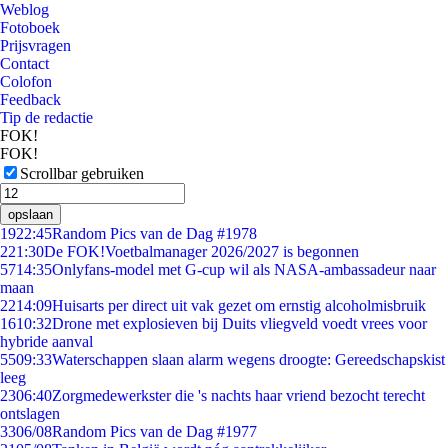
Weblog
Fotoboek
Prijsvragen
Contact
Colofon
Feedback
Tip de redactie
FOK!
FOK!
Scrollbar gebruiken
opslaan
19
22:45
Random Pics van de Dag #1978
2
21:30
De FOK!Voetbalmanager 2026/2027 is begonnen
57
14:35
Onlyfans-model met G-cup wil als NASA-ambassadeur naar
maan
22
14:09
Huisarts per direct uit vak gezet om ernstig alcoholmisbruik
16
10:32
Drone met explosieven bij Duits vliegveld voedt vrees voor
hybride aanval
55
09:33
Waterschappen slaan alarm wegens droogte: Gereedschapskist
leeg
23
06:40
Zorgmedewerkster die 's nachts haar vriend bezocht terecht
ontslagen
33
06/08
Random Pics van de Dag #1977