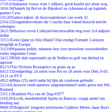
17
16:41
Italiaanse vrouw wint 1 miljoen, gooit kraslot per abuis weg
18
16:36
Datalek bij Bol en de Bijenkorf na cyberaanval op logistiek
partner Ceva
1
16:26
Trailers kijken: de bioscoopreleases van week 32
23
16:12
Zorgmedewerkster die 's nachts haar vriend bezocht terecht
ontslagen
36
15:56
Hackers roven Coldcard-bitcoinwallets leeg voor 114 miljoen
dollar
3
15:13
Geen Qatar en Abu Dhabi? Dan eindigt Formule 1-seizoen
mogelijk in Europa
31
13:00
Spaanse politie: minstens tien voor terrorisme veroordeelden
onder migranten Ceuta
34
12:59
Dirk sluit supermarkt op de Wallen na golf van diefstal en
agressie
8
12:53
The Division Resurgence nu gratis op pc
64
12:53
Zetelpeiling: 24 zetels voor Pro en 18 zetels voor D66, FvD,
JA21 en PVV
49
12:44
Man (25) sterft nadat hij lijm als condoom gebruikt
5
12:43
Litouwen vindt opnieuw migrantentunnel onder grens met Wit-
Rusland
33
11:13
Random Pics van de Dag #1977
11
10:20
Accell, moederbedrijf Sparta en Batavus, vraagt uitstel van
betaling aan
90
09:59
'Belgische' jongeren terroriseren Galderse Meren, maar Boa's
pakken topless zonnen aan