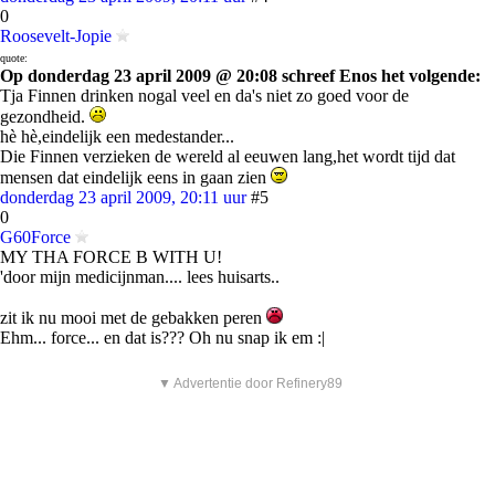
0
Roosevelt-Jopie
quote:
Op donderdag 23 april 2009 @ 20:08 schreef Enos het volgende:
Tja Finnen drinken nogal veel en da's niet zo goed voor de
gezondheid.
hè hè,eindelijk een medestander...
Die Finnen verzieken de wereld al eeuwen lang,het wordt tijd dat
mensen dat eindelijk eens in gaan zien
donderdag 23 april 2009, 20:11 uur
#5
0
G60Force
MY THA FORCE B WITH U!
'door mijn medicijnman.... lees huisarts..
zit ik nu mooi met de gebakken peren
Ehm... force... en dat is??? Oh nu snap ik em :|
▼ Advertentie door Refinery89