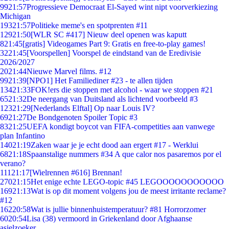
99
21:57
Progressieve Democraat El-Sayed wint nipt voorverkiezing
Michigan
193
21:57
Politieke meme's en spotprenten #11
129
21:50
[WLR SC #417] Nieuw deel openen was kaputt
8
21:45
[gratis] Videogames Part 9: Gratis en free-to-play games!
32
21:45
[Voorspellen] Voorspel de eindstand van de Eredivisie
2026/2027
20
21:44
Nieuwe Marvel films. #12
99
21:39
[NPO1] Het Familiediner #23 - te allen tijden
134
21:33
FOK!ers die stoppen met alcohol - waar we stoppen #21
65
21:32
De neergang van Duitsland als lichtend voorbeeld #3
123
21:29
[Nederlands Elftal] Op naar Louis IV?
69
21:27
De Bondgenoten Spoiler Topic #3
83
21:25
UEFA kondigt boycot van FIFA-competities aan vanwege
plan Infantino
140
21:19
Zaken waar je je echt dood aan ergert #17 - Werklui
68
21:18
Spaanstalige nummers #34 A que calor nos pasaremos por el
verano?
111
21:17
[Wielrennen #616] Brennan!
270
21:15
Het enige echte LEGO-topic #45 LEGOOOOOOOOOOO
169
21:13
Wat is op dit moment volgens jou de meest irritante reclame?
#12
162
20:58
Wat is jullie binnenhuistemperatuur? #81 Horrorzomer
60
20:54
Lisa (38) vermoord in Griekenland door Afghaanse
asielzoeker