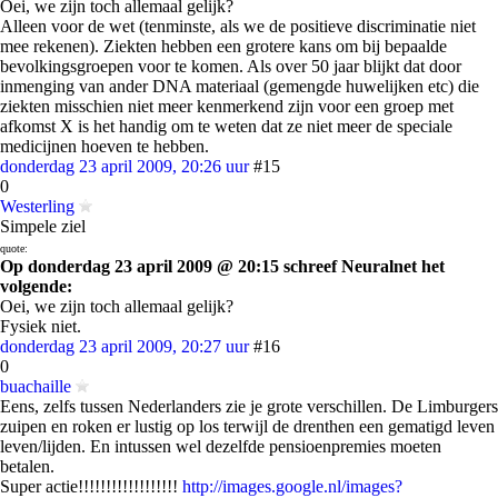
Oei, we zijn toch allemaal gelijk?
Alleen voor de wet (tenminste, als we de positieve discriminatie niet
mee rekenen). Ziekten hebben een grotere kans om bij bepaalde
bevolkingsgroepen voor te komen. Als over 50 jaar blijkt dat door
inmenging van ander DNA materiaal (gemengde huwelijken etc) die
ziekten misschien niet meer kenmerkend zijn voor een groep met
afkomst X is het handig om te weten dat ze niet meer de speciale
medicijnen hoeven te hebben.
donderdag 23 april 2009, 20:26 uur
#15
0
Westerling
Simpele ziel
quote:
Op donderdag 23 april 2009 @ 20:15 schreef Neuralnet het
volgende:
Oei, we zijn toch allemaal gelijk?
Fysiek niet.
donderdag 23 april 2009, 20:27 uur
#16
0
buachaille
Eens, zelfs tussen Nederlanders zie je grote verschillen. De Limburgers
zuipen en roken er lustig op los terwijl de drenthen een gematigd leven
leven/lijden. En intussen wel dezelfde pensioenpremies moeten
betalen.
Super actie!!!!!!!!!!!!!!!!!!
http://images.google.nl/images?