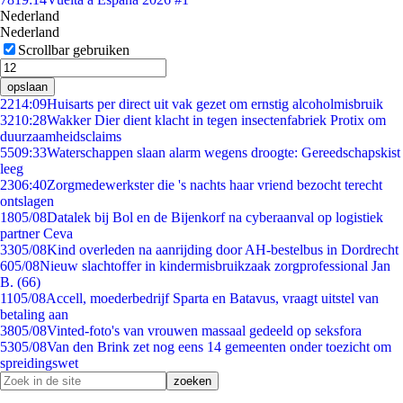
Nederland
Nederland
Scrollbar gebruiken
opslaan
22
14:09
Huisarts per direct uit vak gezet om ernstig alcoholmisbruik
32
10:28
Wakker Dier dient klacht in tegen insectenfabriek Protix om
duurzaamheidsclaims
55
09:33
Waterschappen slaan alarm wegens droogte: Gereedschapskist
leeg
23
06:40
Zorgmedewerkster die 's nachts haar vriend bezocht terecht
ontslagen
18
05/08
Datalek bij Bol en de Bijenkorf na cyberaanval op logistiek
partner Ceva
33
05/08
Kind overleden na aanrijding door AH-bestelbus in Dordrecht
6
05/08
Nieuw slachtoffer in kindermisbruikzaak zorgprofessional Jan
B. (66)
11
05/08
Accell, moederbedrijf Sparta en Batavus, vraagt uitstel van
betaling aan
38
05/08
Vinted-foto's van vrouwen massaal gedeeld op seksfora
53
05/08
Van den Brink zet nog eens 14 gemeenten onder toezicht om
spreidingswet