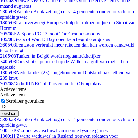
1
05/08
Nieuwe XBOX Game Pass titels voor de eerste helft van de
maand augustus
53
05/08
Van den Brink zet nog eens 14 gemeenten onder toezicht om
spreidingswet
18
05/08
Iran overweegt Europese hulp bij ruimen mijnen in Straat van
Hormuz
3
05/08
EA Sports FC 27 toont The Grounds-modus
1
05/08
Gears of War: E-Day open beta begint 6 augustus
36
05/08
Pentagon verbruikt meer raketten dan kan worden aangevuld,
tekort dreigt
21
05/08
Tanken in België wordt nóg aantrekkelijker
34
05/08
Dirk sluit supermarkt op de Wallen na golf van diefstal en
agressie
13
05/08
Nederlander (23) aangehouden in Duitsland na snelheid van
235 km/u
3
05/08
Gedurfd NEC blijft overeind bij Olympiakos
Actieve items
Actieve items
Scrollbar gebruiken
opslaan
53
00:28
Van den Brink zet nog eens 14 gemeenten onder toezicht om
spreidingswet
5
00:17
PS5-doos waarschuwt voor einde fysieke games
13
00:11
'Zwarte weduwes' in Rusland trouwen soldaten voor