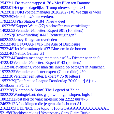
254
23:11
De Avondetappe #176 - Met Ellen ten Damme.
49
23:01
Het grote dagelijkse Trump nieuws topic #31
76
23:01
[FOK!Voetbalmanager 2026/2027] #1 We zijn er weer
79
22:59
Meer dan 40 uur werken.
179
22:56
[PlayStation #184] Nieuw deel
109
22:56
Kapper Walat (27) slachtoffer van vernielingen
140
22:52
Verander één letter: Expert #91 (10 letters)
11
22:52
[Crowdfunding] #443 Rentestijgingen?
60
22:52
Jerney Kaagman overleden
255
22:48
[UFO/UAP] #16 The Age of Disclosure
75
22:48
Het Moestuintopic #37 Bloesem in de bomen
55
22:46
[Netflix Games] #1
267
22:44
Banken met hoge rente topic #95 - Dichter naar de 0
47
22:42
Verander één letter: Expert #143 (9 letters)
11
22:40
Levenslang voor man die inreed op betogers in München
197
22:35
Verander een letter expert (7lettereditie) #50
12
22:30
Verander één letter. Expert # 75 (8 letters)
195
22:29
[Conference League Donderdag 20:00 uur] Ajax -
Shelbourne FC #2
43
22:28
[Nintendo & Sony] The Legend of Zelda
38
22:28
Woningtekort: dus ga je woningen slopen, logisch
180
22:22
Post hier zo vaak mogelijk om 22:22 uur #76
246
22:12
Afbeeldingen die je gemaakt hebt met AI
216
22:05
[UEL/ECL live topic] #160 GOAAAAAAAAAAAAAL
5
21:58
[Boekbespreking] Yesteryear - Caro Claire Burke