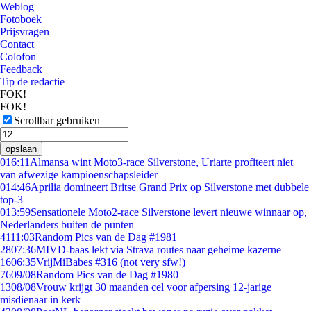
Weblog
Fotoboek
Prijsvragen
Contact
Colofon
Feedback
Tip de redactie
FOK!
FOK!
Scrollbar gebruiken
opslaan
0
16:11
Almansa wint Moto3-race Silverstone, Uriarte profiteert niet
van afwezige kampioenschapsleider
0
14:46
Aprilia domineert Britse Grand Prix op Silverstone met dubbele
top-3
0
13:59
Sensationele Moto2-race Silverstone levert nieuwe winnaar op,
Nederlanders buiten de punten
41
11:03
Random Pics van de Dag #1981
28
07:36
MIVD-baas lekt via Strava routes naar geheime kazerne
16
06:35
VrijMiBabes #316 (not very sfw!)
76
09/08
Random Pics van de Dag #1980
13
08/08
Vrouw krijgt 30 maanden cel voor afpersing 12-jarige
misdienaar in kerk