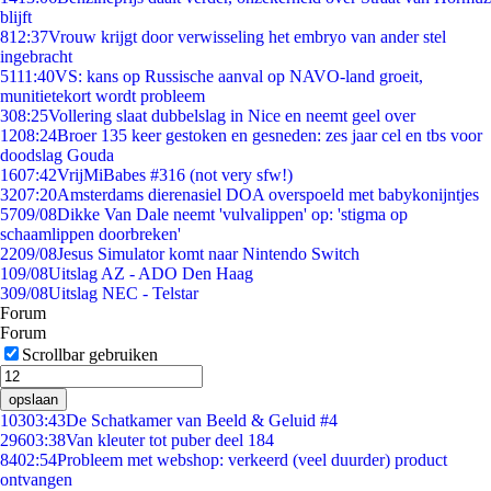
blijft
8
12:37
Vrouw krijgt door verwisseling het embryo van ander stel
ingebracht
51
11:40
VS: kans op Russische aanval op NAVO-land groeit,
munitietekort wordt probleem
3
08:25
Vollering slaat dubbelslag in Nice en neemt geel over
12
08:24
Broer 135 keer gestoken en gesneden: zes jaar cel en tbs voor
doodslag Gouda
16
07:42
VrijMiBabes #316 (not very sfw!)
32
07:20
Amsterdams dierenasiel DOA overspoeld met babykonijntjes
57
09/08
Dikke Van Dale neemt 'vulvalippen' op: 'stigma op
schaamlippen doorbreken'
22
09/08
Jesus Simulator komt naar Nintendo Switch
1
09/08
Uitslag AZ - ADO Den Haag
3
09/08
Uitslag NEC - Telstar
Forum
Forum
Scrollbar gebruiken
opslaan
103
03:43
De Schatkamer van Beeld & Geluid #4
296
03:38
Van kleuter tot puber deel 184
84
02:54
Probleem met webshop: verkeerd (veel duurder) product
ontvangen