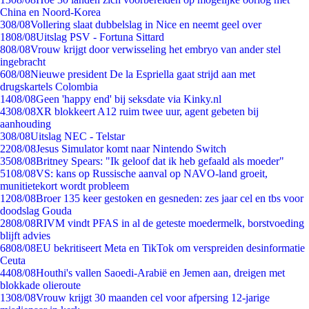
China en Noord-Korea
3
08/08
Vollering slaat dubbelslag in Nice en neemt geel over
18
08/08
Uitslag PSV - Fortuna Sittard
8
08/08
Vrouw krijgt door verwisseling het embryo van ander stel
ingebracht
6
08/08
Nieuwe president De la Espriella gaat strijd aan met
drugskartels Colombia
14
08/08
Geen 'happy end' bij seksdate via Kinky.nl
43
08/08
XR blokkeert A12 ruim twee uur, agent gebeten bij
aanhouding
3
08/08
Uitslag NEC - Telstar
22
08/08
Jesus Simulator komt naar Nintendo Switch
35
08/08
Britney Spears: "Ik geloof dat ik heb gefaald als moeder"
51
08/08
VS: kans op Russische aanval op NAVO-land groeit,
munitietekort wordt probleem
12
08/08
Broer 135 keer gestoken en gesneden: zes jaar cel en tbs voor
doodslag Gouda
28
08/08
RIVM vindt PFAS in al de geteste moedermelk, borstvoeding
blijft advies
68
08/08
EU bekritiseert Meta en TikTok om verspreiden desinformatie
Ceuta
44
08/08
Houthi's vallen Saoedi-Arabië en Jemen aan, dreigen met
blokkade olieroute
13
08/08
Vrouw krijgt 30 maanden cel voor afpersing 12-jarige