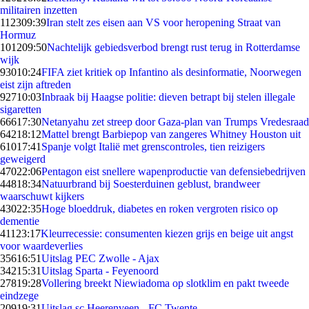
militairen inzetten
1123
09:39
Iran stelt zes eisen aan VS voor heropening Straat van
Hormuz
1012
09:50
Nachtelijk gebiedsverbod brengt rust terug in Rotterdamse
wijk
930
10:24
FIFA ziet kritiek op Infantino als desinformatie, Noorwegen
eist zijn aftreden
927
10:03
Inbraak bij Haagse politie: dieven betrapt bij stelen illegale
sigaretten
666
17:30
Netanyahu zet streep door Gaza-plan van Trumps Vredesraad
642
18:12
Mattel brengt Barbiepop van zangeres Whitney Houston uit
610
17:41
Spanje volgt Italië met grenscontroles, tien reizigers
geweigerd
470
22:06
Pentagon eist snellere wapenproductie van defensiebedrijven
448
18:34
Natuurbrand bij Soesterduinen geblust, brandweer
waarschuwt kijkers
430
22:35
Hoge bloeddruk, diabetes en roken vergroten risico op
dementie
411
23:17
Kleurrecessie: consumenten kiezen grijs en beige uit angst
voor waardeverlies
356
16:51
Uitslag PEC Zwolle - Ajax
342
15:31
Uitslag Sparta - Feyenoord
278
19:28
Vollering breekt Niewiadoma op slotklim en pakt tweede
eindzege
209
19:31
Uitslag sc Heerenveen - FC Twente