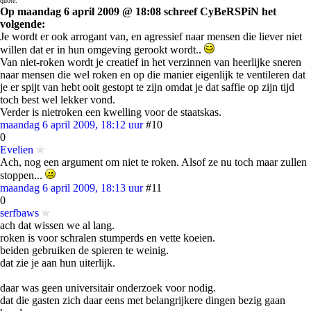
quote:
Op maandag 6 april 2009 @ 18:08 schreef CyBeRSPiN het
volgende:
Je wordt er ook arrogant van, en agressief naar mensen die liever niet
willen dat er in hun omgeving gerookt wordt..
Van niet-roken wordt je creatief in het verzinnen van heerlijke sneren
naar mensen die wel roken en op die manier eigenlijk te ventileren dat
je er spijt van hebt ooit gestopt te zijn omdat je dat saffie op zijn tijd
toch best wel lekker vond.
Verder is nietroken een kwelling voor de staatskas.
maandag 6 april 2009, 18:12 uur
#10
0
Evelien
Ach, nog een argument om niet te roken. Alsof ze nu toch maar zullen
stoppen...
maandag 6 april 2009, 18:13 uur
#11
0
serfbaws
ach dat wissen we al lang.
roken is voor schralen stumperds en vette koeien.
beiden gebruiken de spieren te weinig.
dat zie je aan hun uiterlijk.
daar was geen universitair onderzoek voor nodig.
dat die gasten zich daar eens met belangrijkere dingen bezig gaan