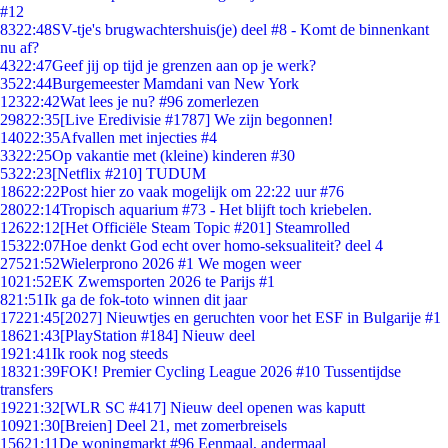
#12
83
22:48
SV-tje's brugwachtershuis(je) deel #8 - Komt de binnenkant
nu af?
43
22:47
Geef jij op tijd je grenzen aan op je werk?
35
22:44
Burgemeester Mamdani van New York
123
22:42
Wat lees je nu? #96 zomerlezen
298
22:35
[Live Eredivisie #1787] We zijn begonnen!
140
22:35
Afvallen met injecties #4
33
22:25
Op vakantie met (kleine) kinderen #30
53
22:23
[Netflix #210] TUDUM
186
22:22
Post hier zo vaak mogelijk om 22:22 uur #76
280
22:14
Tropisch aquarium #73 - Het blijft toch kriebelen.
126
22:12
[Het Officiële Steam Topic #201] Steamrolled
153
22:07
Hoe denkt God echt over homo-seksualiteit? deel 4
275
21:52
Wielerprono 2026 #1 We mogen weer
10
21:52
EK Zwemsporten 2026 te Parijs #1
8
21:51
Ik ga de fok-toto winnen dit jaar
172
21:45
[2027] Nieuwtjes en geruchten voor het ESF in Bulgarije #1
186
21:43
[PlayStation #184] Nieuw deel
19
21:41
Ik rook nog steeds
183
21:39
FOK! Premier Cycling League 2026 #10 Tussentijdse
transfers
192
21:32
[WLR SC #417] Nieuw deel openen was kaputt
109
21:30
[Breien] Deel 21, met zomerbreisels
156
21:11
De woningmarkt #96 Eenmaal, andermaal