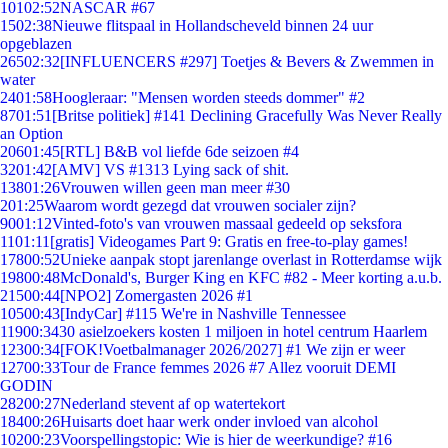
101
02:52
NASCAR #67
15
02:38
Nieuwe flitspaal in Hollandscheveld binnen 24 uur
opgeblazen
265
02:32
[INFLUENCERS #297] Toetjes & Bevers & Zwemmen in
water
24
01:58
Hoogleraar: "Mensen worden steeds dommer" #2
87
01:51
[Britse politiek] #141 Declining Gracefully Was Never Really
an Option
206
01:45
[RTL] B&B vol liefde 6de seizoen #4
32
01:42
[AMV] VS #1313 Lying sack of shit.
138
01:26
Vrouwen willen geen man meer #30
2
01:25
Waarom wordt gezegd dat vrouwen socialer zijn?
90
01:12
Vinted-foto's van vrouwen massaal gedeeld op seksfora
11
01:11
[gratis] Videogames Part 9: Gratis en free-to-play games!
178
00:52
Unieke aanpak stopt jarenlange overlast in Rotterdamse wijk
198
00:48
McDonald's, Burger King en KFC #82 - Meer korting a.u.b.
215
00:44
[NPO2] Zomergasten 2026 #1
105
00:43
[IndyCar] #115 We're in Nashville Tennessee
119
00:34
30 asielzoekers kosten 1 miljoen in hotel centrum Haarlem
123
00:34
[FOK!Voetbalmanager 2026/2027] #1 We zijn er weer
127
00:33
Tour de France femmes 2026 #7 Allez vooruit DEMI
GODIN
282
00:27
Nederland stevent af op watertekort
184
00:26
Huisarts doet haar werk onder invloed van alcohol
102
00:23
Voorspellingstopic: Wie is hier de weerkundige? #16