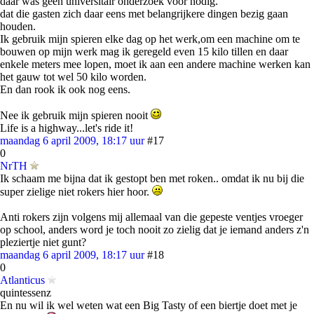
daar was geen universitair onderzoek voor nodig.
dat die gasten zich daar eens met belangrijkere dingen bezig gaan
houden.
Ik gebruik mijn spieren elke dag op het werk,om een machine om te
bouwen op mijn werk mag ik geregeld even 15 kilo tillen en daar
enkele meters mee lopen, moet ik aan een andere machine werken kan
het gauw tot wel 50 kilo worden.
En dan rook ik ook nog eens.
Nee ik gebruik mijn spieren nooit
Life is a highway...let's ride it!
maandag 6 april 2009, 18:17 uur
#17
0
NrTH
Ik schaam me bijna dat ik gestopt ben met roken.. omdat ik nu bij die
super zielige niet rokers hier hoor.
Anti rokers zijn volgens mij allemaal van die gepeste ventjes vroeger
op school, anders word je toch nooit zo zielig dat je iemand anders z'n
pleziertje niet gunt?
maandag 6 april 2009, 18:17 uur
#18
0
Atlanticus
quintessenz
En nu wil ik wel weten wat een Big Tasty of een biertje doet met je