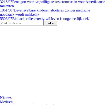
32
16/07
Pentagon voert vrijwillige testosterontests in voor Amerikaanse
militairen
106
14/07
Levensvatbare kinderen aborteren zonder medische
noodzaak wordt makkelijk
55
08/07
Biohacker die eeuwig wil leven is ongeneeslijk ziek
Nieuws
Medisch