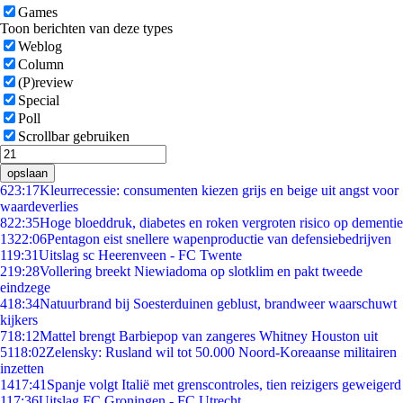
Games
Toon berichten van deze types
Weblog
Column
(P)review
Special
Poll
Scrollbar gebruiken
opslaan
6
23:17
Kleurrecessie: consumenten kiezen grijs en beige uit angst voor
waardeverlies
8
22:35
Hoge bloeddruk, diabetes en roken vergroten risico op dementie
13
22:06
Pentagon eist snellere wapenproductie van defensiebedrijven
1
19:31
Uitslag sc Heerenveen - FC Twente
2
19:28
Vollering breekt Niewiadoma op slotklim en pakt tweede
eindzege
4
18:34
Natuurbrand bij Soesterduinen geblust, brandweer waarschuwt
kijkers
7
18:12
Mattel brengt Barbiepop van zangeres Whitney Houston uit
51
18:02
Zelensky: Rusland wil tot 50.000 Noord-Koreaanse militairen
inzetten
14
17:41
Spanje volgt Italië met grenscontroles, tien reizigers geweigerd
1
17:36
Uitslag FC Groningen - FC Utrecht