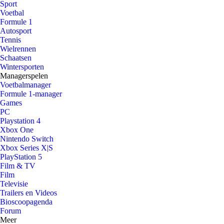
Sport
Voetbal
Formule 1
Autosport
Tennis
Wielrennen
Schaatsen
Wintersporten
Managerspelen
Voetbalmanager
Formule 1-manager
Games
PC
Playstation 4
Xbox One
Nintendo Switch
Xbox Series X|S
PlayStation 5
Film & TV
Film
Televisie
Trailers en Videos
Bioscoopagenda
Forum
Meer