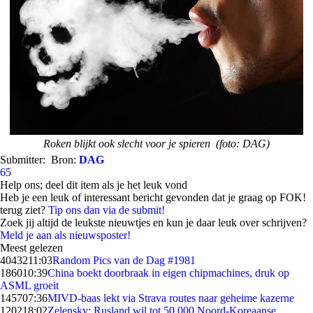
Roken blijkt ook slecht voor je spieren (foto: DAG)
Submitter:
Bron:
DAG
65
Help ons; deel dit item als je het leuk vond
Heb je een leuk of interessant bericht gevonden dat je graag op FOK!
terug ziet?
Tip ons dan via de submit!
Zoek jij altijd de leukste nieuwtjes en kun je daar leuk over schrijven?
Meld je aan als nieuwsposter!
Meest gelezen
40432
11:03
Random Pics van de Dag #1981
1860
10:39
China boekt doorbraak in eigen chipmachines, druk op
ASML groeit
1457
07:36
MIVD-baas lekt via Strava routes naar geheime kazerne
1202
18:02
Zelensky: Rusland wil tot 50.000 Noord-Koreaanse