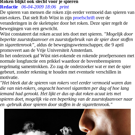
Roken blijkt ook slecht voor je spieren
Redactie
06-04-2009 18:06
print
De spieren van mensen die roken zijn eerder vermoeid dan spieren van
niet-rokers. Dat stelt Rob Wüst in zijn
proefschrift
over de
veranderingen in de skeletspier door het roken. Deze spier regelt de
bewegingen van een gewricht.
Wüst constateert dat roken acuut iets doet met spieren.
"Mogelijk door
beperkte zuurstofaanvoer en zuurstofgebruik van de spier door stoffen
in sigarettenrook”,
aldus de bewegingswetenschapper, die 9 april
promoveert aan de Vrije Universiteit Amsterdam.
In het onderzoek gaf Wüst niet-rokende en rokende proefpersonen met
normale longfunctie een prikkel waardoor de bovenbeenspieren
regelmatig samentrokken. Zo zag de onderzoeker wat er met de spier
gebeurt, zonder rekening te houden met eventuele verschillen in
motivatie.
"Het bleek dat de spieren van rokers veel eerder vermoeid waren dan
die van niet-rokers, ongeacht hoeveel sigaretten per dag of hoe lang
iemand had gerookt. Het lijkt er dus op dat roken acuut iets met
spieren doet, mogelijk via een beperking van de zuurstofaanvoer naar
en -gebruik door spieren door stoffen in de sigarettenrook."