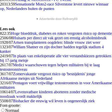
203
13:59
Sensationele Moto2-race Silverstone levert nieuwe winnaar
op, Nederlanders buiten de punten
▼ Advertentie door Refinery89
Lees ook
8
22:35
Hoge bloeddruk, diabetes en roken vergroten risico op dementie
25
06/08
Huisarts per direct uit vak gezet om ernstig alcoholmisbruik
19
28/07
Artsen transplanteren oogdelen: blinde vrouw ziet weer
13
23/07
William Shatner en zijn dochter hadden tegelijk stadium 4
kanker
24
19/07
In plaats van enkeloperatie alle vier verstandskiezen getrokken
bij 17-jarig meisje
26
17/07
Medici waarschuwen tegen helpen militairen bij te laag
testosteronniveau
36
17/07
Zomervakantie vergroot risico op 'besnijdenis' jonge
Afrikaanse meisjes uit Nederland
32
16/07
Pentagon voert vrijwillige testosterontests in voor Amerikaanse
militairen
106
14/07
Levensvatbare kinderen aborteren zonder medische
noodzaak wordt makkelijk
55
08/07
Biohacker die eeuwig wil leven is ongeneeslijk ziek
Font-grootte:
Normaal