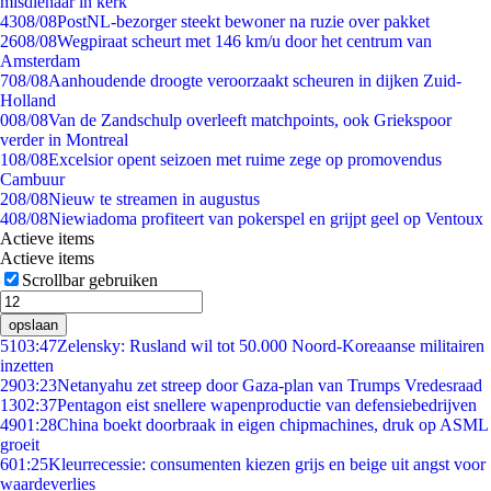
misdienaar in kerk
43
08/08
PostNL-bezorger steekt bewoner na ruzie over pakket
26
08/08
Wegpiraat scheurt met 146 km/u door het centrum van
Amsterdam
7
08/08
Aanhoudende droogte veroorzaakt scheuren in dijken Zuid-
Holland
0
08/08
Van de Zandschulp overleeft matchpoints, ook Griekspoor
verder in Montreal
1
08/08
Excelsior opent seizoen met ruime zege op promovendus
Cambuur
2
08/08
Nieuw te streamen in augustus
4
08/08
Niewiadoma profiteert van pokerspel en grijpt geel op Ventoux
Actieve items
Actieve items
Scrollbar gebruiken
opslaan
51
03:47
Zelensky: Rusland wil tot 50.000 Noord-Koreaanse militairen
inzetten
29
03:23
Netanyahu zet streep door Gaza-plan van Trumps Vredesraad
13
02:37
Pentagon eist snellere wapenproductie van defensiebedrijven
49
01:28
China boekt doorbraak in eigen chipmachines, druk op ASML
groeit
6
01:25
Kleurrecessie: consumenten kiezen grijs en beige uit angst voor
waardeverlies