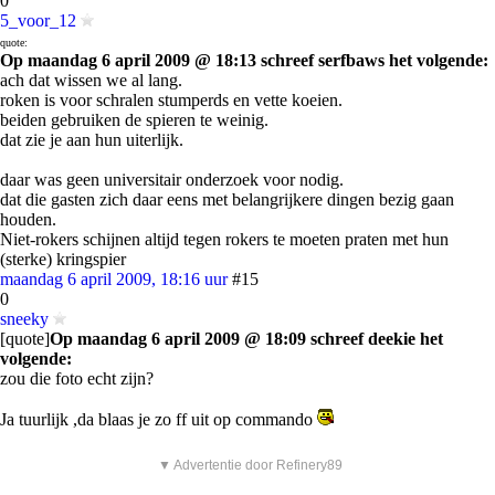
0
5_voor_12
quote:
Op maandag 6 april 2009 @ 18:13 schreef serfbaws het volgende:
ach dat wissen we al lang.
roken is voor schralen stumperds en vette koeien.
beiden gebruiken de spieren te weinig.
dat zie je aan hun uiterlijk.
daar was geen universitair onderzoek voor nodig.
dat die gasten zich daar eens met belangrijkere dingen bezig gaan
houden.
Niet-rokers schijnen altijd tegen rokers te moeten praten met hun
(sterke) kringspier
maandag 6 april 2009, 18:16 uur
#15
0
sneeky
[quote]
Op maandag 6 april 2009 @ 18:09 schreef deekie het
volgende:
zou die foto echt zijn?
Ja tuurlijk ,da blaas je zo ff uit op commando
▼ Advertentie door Refinery89