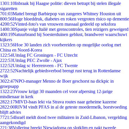
13
01:10
Inbraak bij Haagse politie: dieven betrapt bij stelen illegale
sigaretten
7
01:03
Mattel brengt Barbiepop van zangeres Whitney Houston uit
8
00:56
Hoge bloeddruk, diabetes en roken vergroten risico op dementie
42
00:52
Vinted-foto's van vrouwen massaal gedeeld op seksfora
14
00:30
Spanje volgt Italië met grenscontroles, tien reizigers geweigerd
4
00:19
Natuurbrand bij Soesterduinen geblust, brandweer waarschuwt
kijkers
13
23:56
Hoe 30 landen zich voorbereiden op mogelijke oorlog met
China en Noord-Korea
1
22:54
Uitslag FC Groningen - FC Utrecht
2
22:53
Uitslag PEC Zwolle - Ajax
1
22:52
Uitslag sc Heerenveen - FC Twente
27
22:52
Nachtelijk gebiedsverbod brengt rust terug in Rotterdamse
wijk
30
22:47
NPO-manager Menno de Boer geschorst na dickpic in
groepsapp
13
22:23
Vrouw krijgt 30 maanden cel voor afpersing 12-jarige
misdienaar in kerk
28
22:17
MIVD-baas lekt via Strava routes naar geheime kazerne
28
22:00
RIVM vindt PFAS in al de geteste moedermelk, borstvoeding
blijft advies
77
21:54
Israël meldt dood twee militairen in Zuid-Libanon, vergelding
aangekondigd
2
21:38
Vollering breekt Niewiadoma op slotklim en pakt tweede