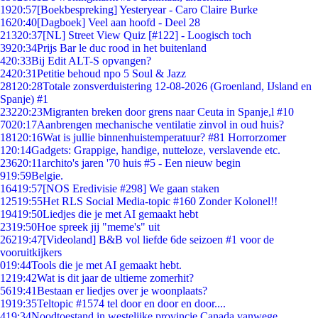
19
20:57
[Boekbespreking] Yesteryear - Caro Claire Burke
16
20:40
[Dagboek] Veel aan hoofd - Deel 28
213
20:37
[NL] Street View Quiz [#122] - Loogisch toch
39
20:34
Prijs Bar le duc rood in het buitenland
4
20:33
Bij Edit ALT-S opvangen?
24
20:31
Petitie behoud npo 5 Soul & Jazz
281
20:28
Totale zonsverduistering 12-08-2026 (Groenland, IJsland en
Spanje) #1
232
20:23
Migranten breken door grens naar Ceuta in Spanje,l #10
70
20:17
Aanbrengen mechanische ventilatie zinvol in oud huis?
181
20:16
Wat is jullie binnenhuistemperatuur? #81 Horrorzomer
1
20:14
Gadgets: Grappige, handige, nutteloze, verslavende etc.
236
20:11
archito's jaren '70 huis #5 - Een nieuw begin
9
19:59
Belgie.
164
19:57
[NOS Eredivisie #298] We gaan staken
125
19:55
Het RLS Social Media-topic #160 Zonder Kolonel!!
194
19:50
Liedjes die je met AI gemaakt hebt
23
19:50
Hoe spreek jij "meme's" uit
262
19:47
[Videoland] B&B vol liefde 6de seizoen #1 voor de
vooruitkijkers
0
19:44
Tools die je met AI gemaakt hebt.
12
19:42
Wat is dit jaar de ultieme zomerhit?
56
19:41
Bestaan er liedjes over je woonplaats?
19
19:35
Teltopic #1574 tel door en door en door....
4
19:34
Noodtoestand in westelijke provincie Canada vanwege