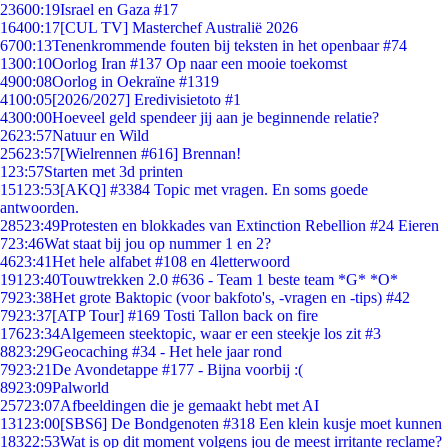
236
00:19
Israel en Gaza #17
164
00:17
[CUL TV] Masterchef Australië 2026
67
00:13
Tenenkrommende fouten bij teksten in het openbaar #74
13
00:10
Oorlog Iran #137 Op naar een mooie toekomst
49
00:08
Oorlog in Oekraïne #1319
41
00:05
[2026/2027] Eredivisietoto #1
43
00:00
Hoeveel geld spendeer jij aan je beginnende relatie?
26
23:57
Natuur en Wild
256
23:57
[Wielrennen #616] Brennan!
1
23:57
Starten met 3d printen
151
23:53
[AKQ] #3384 Topic met vragen. En soms goede
antwoorden.
285
23:49
Protesten en blokkades van Extinction Rebellion #24 Eieren
7
23:46
Wat staat bij jou op nummer 1 en 2?
46
23:41
Het hele alfabet #108 en 4letterwoord
191
23:40
Touwtrekken 2.0 #636 - Team 1 beste team *G* *O*
79
23:38
Het grote Baktopic (voor bakfoto's, -vragen en -tips) #42
79
23:37
[ATP Tour] #169 Tosti Tallon back on fire
176
23:34
Algemeen steektopic, waar er een steekje los zit #3
88
23:29
Geocaching #34 - Het hele jaar rond
79
23:21
De Avondetappe #177 - Bijna voorbij :(
89
23:09
Palworld
257
23:07
Afbeeldingen die je gemaakt hebt met AI
131
23:00
[SBS6] De Bondgenoten #318 Een klein kusje moet kunnen
183
22:53
Wat is op dit moment volgens jou de meest irritante reclame?