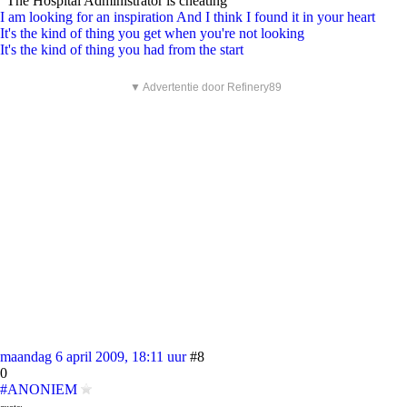
"The Hospital Administrator is cheating"
I am looking for an inspiration And I think I found it in your heart
It's the kind of thing you get when you're not looking
It's the kind of thing you had from the start
▼ Advertentie door Refinery89
maandag 6 april 2009, 18:11 uur
#8
0
#ANONIEM