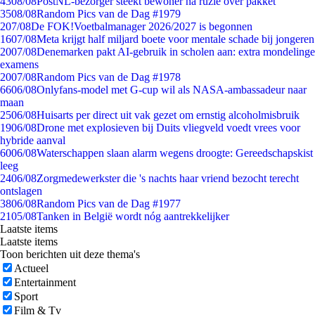
43
08/08
PostNL-bezorger steekt bewoner na ruzie over pakket
35
08/08
Random Pics van de Dag #1979
2
07/08
De FOK!Voetbalmanager 2026/2027 is begonnen
16
07/08
Meta krijgt half miljard boete voor mentale schade bij jongeren
20
07/08
Denemarken pakt AI-gebruik in scholen aan: extra mondelinge
examens
20
07/08
Random Pics van de Dag #1978
66
06/08
Onlyfans-model met G-cup wil als NASA-ambassadeur naar
maan
25
06/08
Huisarts per direct uit vak gezet om ernstig alcoholmisbruik
19
06/08
Drone met explosieven bij Duits vliegveld voedt vrees voor
hybride aanval
60
06/08
Waterschappen slaan alarm wegens droogte: Gereedschapskist
leeg
24
06/08
Zorgmedewerkster die 's nachts haar vriend bezocht terecht
ontslagen
38
06/08
Random Pics van de Dag #1977
21
05/08
Tanken in België wordt nóg aantrekkelijker
Laatste items
Laatste items
Toon berichten uit deze thema's
Actueel
Entertainment
Sport
Film & Tv