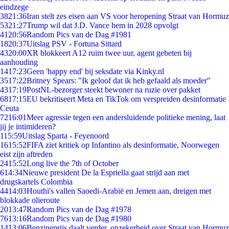
eindzege
38
21:36
Iran stelt zes eisen aan VS voor heropening Straat van Hormuz
53
21:27
Trump wil dat J.D. Vance hem in 2028 opvolgt
41
20:56
Random Pics van de Dag #1981
18
20:37
Uitslag PSV - Fortuna Sittard
43
20:00
XR blokkeert A12 ruim twee uur, agent gebeten bij
aanhouding
14
17:23
Geen 'happy end' bij seksdate via Kinky.nl
35
17:22
Britney Spears: "Ik geloof dat ik heb gefaald als moeder"
43
17:19
PostNL-bezorger steekt bewoner na ruzie over pakket
68
17:15
EU bekritiseert Meta en TikTok om verspreiden desinformatie
Ceuta
72
16:01
Meer agressie tegen een andersluidende politieke mening, laat
jij je intimideren?
1
15:59
Uitslag Sparta - Feyenoord
16
15:52
FIFA ziet kritiek op Infantino als desinformatie, Noorwegen
eist zijn aftreden
24
15:52
Long live the 7th of October
6
14:34
Nieuwe president De la Espriella gaat strijd aan met
drugskartels Colombia
44
14:03
Houthi's vallen Saoedi-Arabië en Jemen aan, dreigen met
blokkade olieroute
20
13:47
Random Pics van de Dag #1978
76
13:16
Random Pics van de Dag #1980
14
13:06
Benzineprijs daalt verder, onzekerheid over Straat van Hormuz