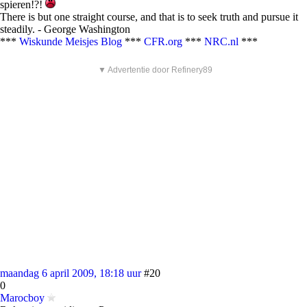
spieren!?!
There is but one straight course, and that is to seek truth and pursue it
steadily. - George Washington
***
Wiskunde Meisjes Blog
***
CFR.org
***
NRC.nl
***
▼ Advertentie door Refinery89
maandag 6 april 2009, 18:18 uur
#20
0
Marocboy