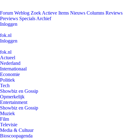
Forum
Weblog
Zoek
Actieve Items
Nieuws
Columns
Reviews
Previews
Specials
Archief
Inloggen
fok.nl
Inloggen
fok.nl
Actueel
Nederland
Internationaal
Economie
Politiek
Tech
Showbiz en Gossip
Opmerkelijk
Entertainment
Showbiz en Gossip
Muziek
Film
Televisie
Media & Cultuur
Bioscoopagenda