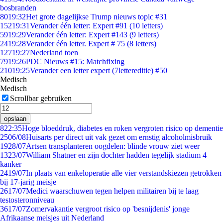
bosbranden
80
19:32
Het grote dagelijkse Trump nieuws topic #31
152
19:31
Verander één letter: Expert #91 (10 letters)
59
19:29
Verander één letter: Expert #143 (9 letters)
24
19:28
Verander één letter. Expert # 75 (8 letters)
127
19:27
Nederland toen
79
19:26
PDC Nieuws #15: Matchfixing
210
19:25
Verander een letter expert (7lettereditie) #50
Medisch
Medisch
Scrollbar gebruiken
opslaan
8
22:35
Hoge bloeddruk, diabetes en roken vergroten risico op dementie
25
06/08
Huisarts per direct uit vak gezet om ernstig alcoholmisbruik
19
28/07
Artsen transplanteren oogdelen: blinde vrouw ziet weer
13
23/07
William Shatner en zijn dochter hadden tegelijk stadium 4
kanker
24
19/07
In plaats van enkeloperatie alle vier verstandskiezen getrokken
bij 17-jarig meisje
26
17/07
Medici waarschuwen tegen helpen militairen bij te laag
testosteronniveau
36
17/07
Zomervakantie vergroot risico op 'besnijdenis' jonge
Afrikaanse meisjes uit Nederland