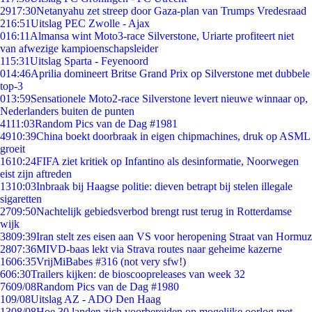
29
17:30
Netanyahu zet streep door Gaza-plan van Trumps Vredesraad
2
16:51
Uitslag PEC Zwolle - Ajax
0
16:11
Almansa wint Moto3-race Silverstone, Uriarte profiteert niet
van afwezige kampioenschapsleider
1
15:31
Uitslag Sparta - Feyenoord
0
14:46
Aprilia domineert Britse Grand Prix op Silverstone met dubbele
top-3
0
13:59
Sensationele Moto2-race Silverstone levert nieuwe winnaar op,
Nederlanders buiten de punten
41
11:03
Random Pics van de Dag #1981
49
10:39
China boekt doorbraak in eigen chipmachines, druk op ASML
groeit
16
10:24
FIFA ziet kritiek op Infantino als desinformatie, Noorwegen
eist zijn aftreden
13
10:03
Inbraak bij Haagse politie: dieven betrapt bij stelen illegale
sigaretten
27
09:50
Nachtelijk gebiedsverbod brengt rust terug in Rotterdamse
wijk
38
09:39
Iran stelt zes eisen aan VS voor heropening Straat van Hormuz
28
07:36
MIVD-baas lekt via Strava routes naar geheime kazerne
16
06:35
VrijMiBabes #316 (not very sfw!)
6
06:30
Trailers kijken: de bioscoopreleases van week 32
76
09/08
Random Pics van de Dag #1980
1
09/08
Uitslag AZ - ADO Den Haag
13
08/08
Hoe 30 landen zich voorbereiden op mogelijke oorlog met