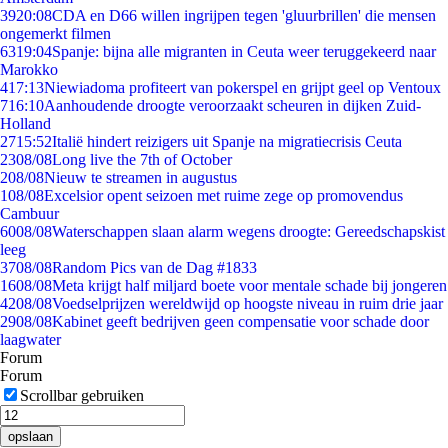
39
20:08
CDA en D66 willen ingrijpen tegen 'gluurbrillen' die mensen
ongemerkt filmen
63
19:04
Spanje: bijna alle migranten in Ceuta weer teruggekeerd naar
Marokko
4
17:13
Niewiadoma profiteert van pokerspel en grijpt geel op Ventoux
7
16:10
Aanhoudende droogte veroorzaakt scheuren in dijken Zuid-
Holland
27
15:52
Italië hindert reizigers uit Spanje na migratiecrisis Ceuta
23
08/08
Long live the 7th of October
2
08/08
Nieuw te streamen in augustus
1
08/08
Excelsior opent seizoen met ruime zege op promovendus
Cambuur
60
08/08
Waterschappen slaan alarm wegens droogte: Gereedschapskist
leeg
37
08/08
Random Pics van de Dag #1833
16
08/08
Meta krijgt half miljard boete voor mentale schade bij jongeren
42
08/08
Voedselprijzen wereldwijd op hoogste niveau in ruim drie jaar
29
08/08
Kabinet geeft bedrijven geen compensatie voor schade door
laagwater
Forum
Forum
Scrollbar gebruiken
opslaan