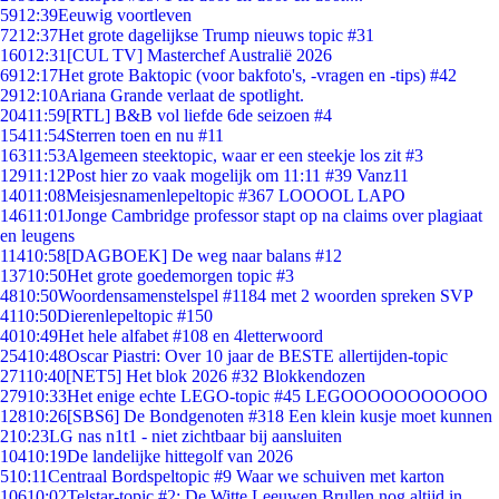
59
12:39
Eeuwig voortleven
72
12:37
Het grote dagelijkse Trump nieuws topic #31
160
12:31
[CUL TV] Masterchef Australië 2026
69
12:17
Het grote Baktopic (voor bakfoto's, -vragen en -tips) #42
29
12:10
Ariana Grande verlaat de spotlight.
204
11:59
[RTL] B&B vol liefde 6de seizoen #4
154
11:54
Sterren toen en nu #11
163
11:53
Algemeen steektopic, waar er een steekje los zit #3
129
11:12
Post hier zo vaak mogelijk om 11:11 #39 Vanz11
140
11:08
Meisjesnamenlepeltopic #367 LOOOOL LAPO
146
11:01
Jonge Cambridge professor stapt op na claims over plagiaat
en leugens
114
10:58
[DAGBOEK] De weg naar balans #12
137
10:50
Het grote goedemorgen topic #3
48
10:50
Woordensamenstelspel #1184 met 2 woorden spreken SVP
41
10:50
Dierenlepeltopic #150
40
10:49
Het hele alfabet #108 en 4letterwoord
254
10:48
Oscar Piastri: Over 10 jaar de BESTE allertijden-topic
271
10:40
[NET5] Het blok 2026 #32 Blokkendozen
279
10:33
Het enige echte LEGO-topic #45 LEGOOOOOOOOOOO
128
10:26
[SBS6] De Bondgenoten #318 Een klein kusje moet kunnen
2
10:23
LG nas n1t1 - niet zichtbaar bij aansluiten
104
10:19
De landelijke hittegolf van 2026
5
10:11
Centraal Bordspeltopic #9 Waar we schuiven met karton
106
10:02
Telstar-topic #2: De Witte Leeuwen Brullen nog altijd in