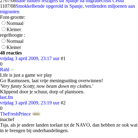
27
07/08
Italië hindert reizigers uit Spanje na migratiecrisis Ceuta
11
07/08
Smokkelbende opgerold in Spanje, verdienden miljoenen aan
migranten
Font-grootte:
Normaal
Kleiner
regelhoogte :
Normaal
Kleiner
48 reacties
vrijdag 3 april 2009, 23:17 uur
#1
0
Rahl
Life is just a game we play
Go Rasmussen, laat vrije meningsuiting overwinnen!
'Very funny Scotty, now beam down my clothes.'
Klippend door je schuur, dorp of plantsoen.
last.fm
vrijdag 3 april 2009, 23:19 uur
#2
0
TheFreshPrince
inactief
Tsja, als je andere landen toelaat tot de NAVO, dan hebben ze ook wat
in te brengen bij onderhandelingen.