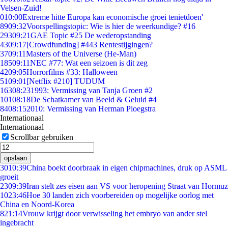
Velsen-Zuid!
0
10:00
Extreme hitte Europa kan economische groei tenietdoen'
89
09:32
Voorspellingstopic: Wie is hier de weerkundige? #16
293
09:21
GAE Topic #25 De wederopstanding
43
09:17
[Crowdfunding] #443 Rentestijgingen?
37
09:11
Masters of the Universe (He-Man)
185
09:11
NEC #77: Wat een seizoen is dit zeg
42
09:05
Horrorfilms #33: Halloween
51
09:01
[Netflix #210] TUDUM
163
08:23
1993: Vermissing van Tanja Groen #2
101
08:18
De Schatkamer van Beeld & Geluid #4
84
08:15
2010: Vermissing van Herman Ploegstra
Internationaal
Internationaal
Scrollbar gebruiken
opslaan
30
10:39
China boekt doorbraak in eigen chipmachines, druk op ASML
groeit
23
09:39
Iran stelt zes eisen aan VS voor heropening Straat van Hormuz
10
23:46
Hoe 30 landen zich voorbereiden op mogelijke oorlog met
China en Noord-Korea
8
21:14
Vrouw krijgt door verwisseling het embryo van ander stel
ingebracht