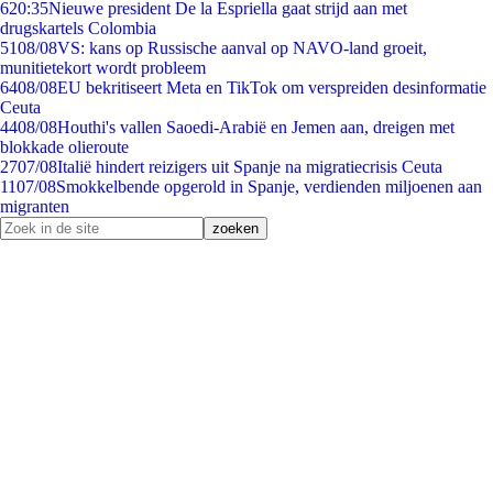
6
20:35
Nieuwe president De la Espriella gaat strijd aan met
drugskartels Colombia
51
08/08
VS: kans op Russische aanval op NAVO-land groeit,
munitietekort wordt probleem
64
08/08
EU bekritiseert Meta en TikTok om verspreiden desinformatie
Ceuta
44
08/08
Houthi's vallen Saoedi-Arabië en Jemen aan, dreigen met
blokkade olieroute
27
07/08
Italië hindert reizigers uit Spanje na migratiecrisis Ceuta
11
07/08
Smokkelbende opgerold in Spanje, verdienden miljoenen aan
migranten