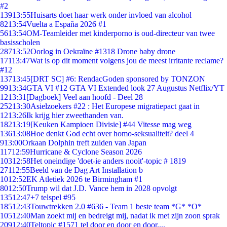
#2
139
13:55
Huisarts doet haar werk onder invloed van alcohol
82
13:54
Vuelta a España 2026 #1
56
13:54
OM-Teamleider met kinderporno is oud-directeur van twee
basisscholen
287
13:52
Oorlog in Oekraïne #1318 Drone baby drone
171
13:47
Wat is op dit moment volgens jou de meest irritante reclame?
#12
137
13:45
[DRT SC] #6: RendacGoden sponsored by TONZON
99
13:34
GTA VI #12 GTA VI Extended look 27 Augustus Netflix/YT
12
13:31
[Dagboek] Veel aan hoofd - Deel 28
252
13:30
Asielzoekers #22 : Het Europese migratiepact gaat in
12
13:26
Ik krijg hier zweethanden van.
182
13:19
[Keuken Kampioen Divisie] #44 Vitesse mag weg
136
13:08
Hoe denkt God echt over homo-seksualiteit? deel 4
9
13:00
Orkaan Dolphin treft zuiden van Japan
117
12:59
Hurricane & Cyclone Season 2026
103
12:58
Het oneindige 'doet-ie anders nooit'-topic # 1819
271
12:55
Beeld van de Dag Art Installation b
10
12:52
EK Atletiek 2026 te Birmingham #1
80
12:50
Trump wil dat J.D. Vance hem in 2028 opvolgt
135
12:47
+7 telspel #95
185
12:43
Touwtrekken 2.0 #636 - Team 1 beste team *G* *O*
105
12:40
Man zoekt mij en bedreigt mij, nadat ik met zijn zoon sprak
209
12:40
Teltopic #1571 tel door en door en door....