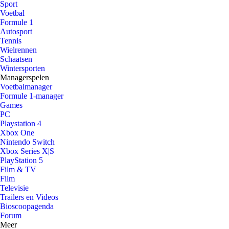
Sport
Voetbal
Formule 1
Autosport
Tennis
Wielrennen
Schaatsen
Wintersporten
Managerspelen
Voetbalmanager
Formule 1-manager
Games
PC
Playstation 4
Xbox One
Nintendo Switch
Xbox Series X|S
PlayStation 5
Film & TV
Film
Televisie
Trailers en Videos
Bioscoopagenda
Forum
Meer