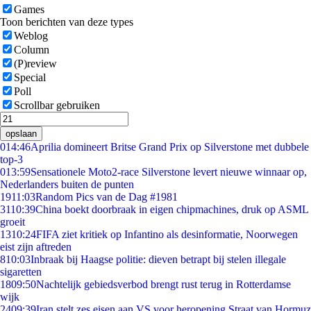
Games
Toon berichten van deze types
Weblog
Column
(P)review
Special
Poll
Scrollbar gebruiken
opslaan
0
14:46
Aprilia domineert Britse Grand Prix op Silverstone met dubbele
top-3
0
13:59
Sensationele Moto2-race Silverstone levert nieuwe winnaar op,
Nederlanders buiten de punten
19
11:03
Random Pics van de Dag #1981
31
10:39
China boekt doorbraak in eigen chipmachines, druk op ASML
groeit
13
10:24
FIFA ziet kritiek op Infantino als desinformatie, Noorwegen
eist zijn aftreden
8
10:03
Inbraak bij Haagse politie: dieven betrapt bij stelen illegale
sigaretten
18
09:50
Nachtelijk gebiedsverbod brengt rust terug in Rotterdamse
wijk
24
09:39
Iran stelt zes eisen aan VS voor heropening Straat van Hormuz