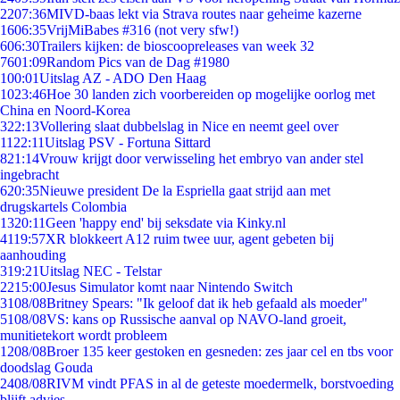
22
07:36
MIVD-baas lekt via Strava routes naar geheime kazerne
16
06:35
VrijMiBabes #316 (not very sfw!)
6
06:30
Trailers kijken: de bioscoopreleases van week 32
76
01:09
Random Pics van de Dag #1980
1
00:01
Uitslag AZ - ADO Den Haag
10
23:46
Hoe 30 landen zich voorbereiden op mogelijke oorlog met
China en Noord-Korea
3
22:13
Vollering slaat dubbelslag in Nice en neemt geel over
11
22:11
Uitslag PSV - Fortuna Sittard
8
21:14
Vrouw krijgt door verwisseling het embryo van ander stel
ingebracht
6
20:35
Nieuwe president De la Espriella gaat strijd aan met
drugskartels Colombia
13
20:11
Geen 'happy end' bij seksdate via Kinky.nl
41
19:57
XR blokkeert A12 ruim twee uur, agent gebeten bij
aanhouding
3
19:21
Uitslag NEC - Telstar
22
15:00
Jesus Simulator komt naar Nintendo Switch
31
08/08
Britney Spears: "Ik geloof dat ik heb gefaald als moeder"
51
08/08
VS: kans op Russische aanval op NAVO-land groeit,
munitietekort wordt probleem
12
08/08
Broer 135 keer gestoken en gesneden: zes jaar cel en tbs voor
doodslag Gouda
24
08/08
RIVM vindt PFAS in al de geteste moedermelk, borstvoeding
blijft advies