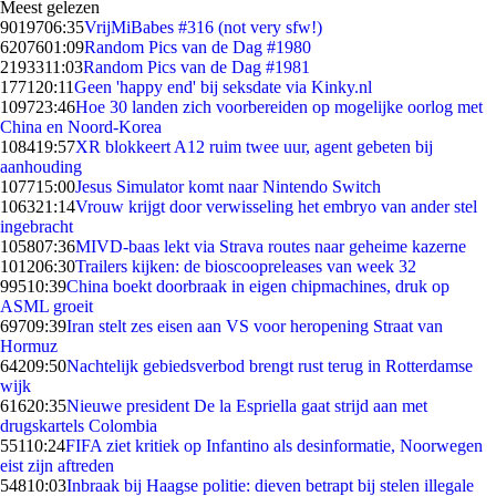
Meest gelezen
90197
06:35
VrijMiBabes #316 (not very sfw!)
62076
01:09
Random Pics van de Dag #1980
21933
11:03
Random Pics van de Dag #1981
1771
20:11
Geen 'happy end' bij seksdate via Kinky.nl
1097
23:46
Hoe 30 landen zich voorbereiden op mogelijke oorlog met
China en Noord-Korea
1084
19:57
XR blokkeert A12 ruim twee uur, agent gebeten bij
aanhouding
1077
15:00
Jesus Simulator komt naar Nintendo Switch
1063
21:14
Vrouw krijgt door verwisseling het embryo van ander stel
ingebracht
1058
07:36
MIVD-baas lekt via Strava routes naar geheime kazerne
1012
06:30
Trailers kijken: de bioscoopreleases van week 32
995
10:39
China boekt doorbraak in eigen chipmachines, druk op
ASML groeit
697
09:39
Iran stelt zes eisen aan VS voor heropening Straat van
Hormuz
642
09:50
Nachtelijk gebiedsverbod brengt rust terug in Rotterdamse
wijk
616
20:35
Nieuwe president De la Espriella gaat strijd aan met
drugskartels Colombia
551
10:24
FIFA ziet kritiek op Infantino als desinformatie, Noorwegen
eist zijn aftreden
548
10:03
Inbraak bij Haagse politie: dieven betrapt bij stelen illegale