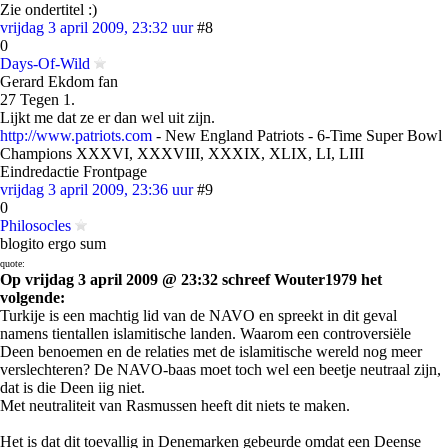
Zie ondertitel :)
vrijdag 3 april 2009, 23:32 uur
#8
0
Days-Of-Wild
Gerard Ekdom fan
27 Tegen 1.
Lijkt me dat ze er dan wel uit zijn.
http://www.patriots.com
- New England Patriots - 6-Time Super Bowl
Champions XXXVI, XXXVIII, XXXIX, XLIX, LI, LIII
Eindredactie Frontpage
vrijdag 3 april 2009, 23:36 uur
#9
0
Philosocles
blogito ergo sum
quote:
Op vrijdag 3 april 2009 @ 23:32 schreef Wouter1979 het
volgende:
Turkije is een machtig lid van de NAVO en spreekt in dit geval
namens tientallen islamitische landen. Waarom een controversiële
Deen benoemen en de relaties met de islamitische wereld nog meer
verslechteren? De NAVO-baas moet toch wel een beetje neutraal zijn,
dat is die Deen iig niet.
Met neutraliteit van Rasmussen heeft dit niets te maken.
Het is dat dit toevallig in Denemarken gebeurde omdat een Deense