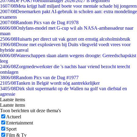
2
07/08
De FOK!Voetbalmanager 2026/2027 is begonnen
16
07/08
Meta krijgt half miljard boete voor mentale schade bij jongeren
20
07/08
Denemarken pakt AI-gebruik in scholen aan: extra mondelinge
examens
20
07/08
Random Pics van de Dag #1978
66
06/08
Onlyfans-model met G-cup wil als NASA-ambassadeur naar
maan
25
06/08
Huisarts per direct uit vak gezet om ernstig alcoholmisbruik
19
06/08
Drone met explosieven bij Duits vliegveld voedt vrees voor
hybride aanval
60
06/08
Waterschappen slaan alarm wegens droogte: Gereedschapskist
leeg
24
06/08
Zorgmedewerkster die 's nachts haar vriend bezocht terecht
ontslagen
38
06/08
Random Pics van de Dag #1977
21
05/08
Tanken in België wordt nóg aantrekkelijker
34
05/08
Dirk sluit supermarkt op de Wallen na golf van diefstal en
agressie
Laatste items
Laatste items
Toon berichten uit deze thema's
Actueel
Entertainment
Sport
Film & Tv