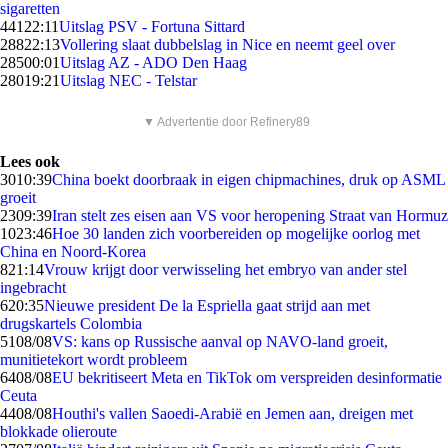
sigaretten
441
22:11
Uitslag PSV - Fortuna Sittard
288
22:13
Vollering slaat dubbelslag in Nice en neemt geel over
285
00:01
Uitslag AZ - ADO Den Haag
280
19:21
Uitslag NEC - Telstar
▼ Advertentie door Refinery89
Lees ook
30
10:39
China boekt doorbraak in eigen chipmachines, druk op ASML
groeit
23
09:39
Iran stelt zes eisen aan VS voor heropening Straat van Hormuz
10
23:46
Hoe 30 landen zich voorbereiden op mogelijke oorlog met
China en Noord-Korea
8
21:14
Vrouw krijgt door verwisseling het embryo van ander stel
ingebracht
6
20:35
Nieuwe president De la Espriella gaat strijd aan met
drugskartels Colombia
51
08/08
VS: kans op Russische aanval op NAVO-land groeit,
munitietekort wordt probleem
64
08/08
EU bekritiseert Meta en TikTok om verspreiden desinformatie
Ceuta
44
08/08
Houthi's vallen Saoedi-Arabië en Jemen aan, dreigen met
blokkade olieroute