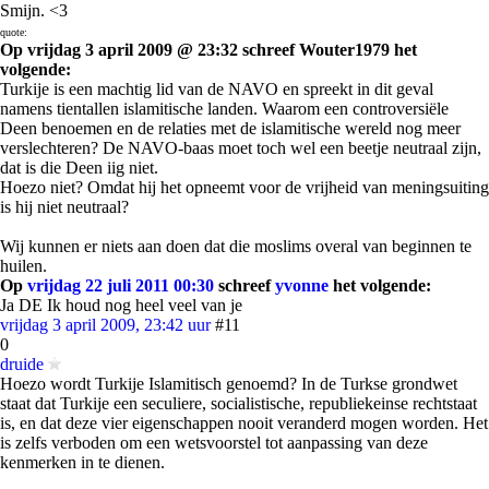
Smijn. <3
quote:
Op vrijdag 3 april 2009 @ 23:32 schreef Wouter1979 het
volgende:
Turkije is een machtig lid van de NAVO en spreekt in dit geval
namens tientallen islamitische landen. Waarom een controversiële
Deen benoemen en de relaties met de islamitische wereld nog meer
verslechteren? De NAVO-baas moet toch wel een beetje neutraal zijn,
dat is die Deen iig niet.
Hoezo niet? Omdat hij het opneemt voor de vrijheid van meningsuiting
is hij niet neutraal?
Wij kunnen er niets aan doen dat die moslims overal van beginnen te
huilen.
Op
vrijdag 22 juli 2011 00:30
schreef
yvonne
het volgende:
Ja DE Ik houd nog heel veel van je
vrijdag 3 april 2009, 23:42 uur
#11
0
druide
Hoezo wordt Turkije Islamitisch genoemd? In de Turkse grondwet
staat dat Turkije een seculiere, socialistische, republiekeinse rechtstaat
is, en dat deze vier eigenschappen nooit veranderd mogen worden. Het
is zelfs verboden om een wetsvoorstel tot aanpassing van deze
kenmerken in te dienen.