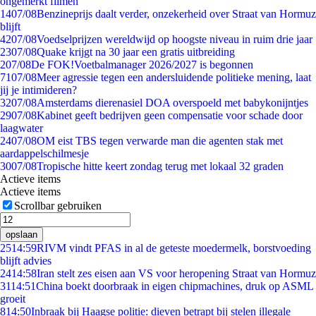
ongemerkt filmen
14
07/08
Benzineprijs daalt verder, onzekerheid over Straat van Hormuz
blijft
42
07/08
Voedselprijzen wereldwijd op hoogste niveau in ruim drie jaar
23
07/08
Quake krijgt na 30 jaar een gratis uitbreiding
2
07/08
De FOK!Voetbalmanager 2026/2027 is begonnen
71
07/08
Meer agressie tegen een andersluidende politieke mening, laat
jij je intimideren?
32
07/08
Amsterdams dierenasiel DOA overspoeld met babykonijntjes
29
07/08
Kabinet geeft bedrijven geen compensatie voor schade door
laagwater
24
07/08
OM eist TBS tegen verwarde man die agenten stak met
aardappelschilmesje
30
07/08
Tropische hitte keert zondag terug met lokaal 32 graden
Actieve items
Actieve items
Scrollbar gebruiken
opslaan
25
14:59
RIVM vindt PFAS in al de geteste moedermelk, borstvoeding
blijft advies
24
14:58
Iran stelt zes eisen aan VS voor heropening Straat van Hormuz
31
14:51
China boekt doorbraak in eigen chipmachines, druk op ASML
groeit
8
14:50
Inbraak bij Haagse politie: dieven betrapt bij stelen illegale