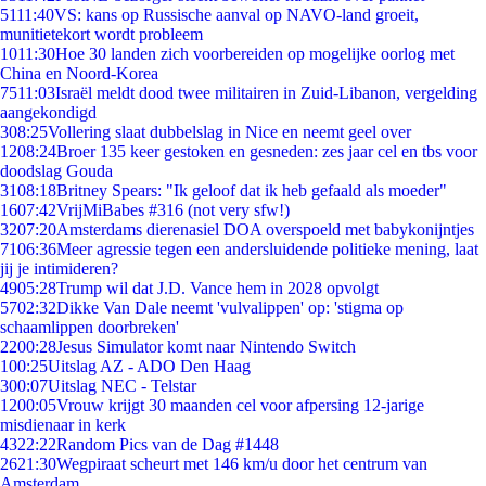
51
11:40
VS: kans op Russische aanval op NAVO-land groeit,
munitietekort wordt probleem
10
11:30
Hoe 30 landen zich voorbereiden op mogelijke oorlog met
China en Noord-Korea
75
11:03
Israël meldt dood twee militairen in Zuid-Libanon, vergelding
aangekondigd
3
08:25
Vollering slaat dubbelslag in Nice en neemt geel over
12
08:24
Broer 135 keer gestoken en gesneden: zes jaar cel en tbs voor
doodslag Gouda
31
08:18
Britney Spears: "Ik geloof dat ik heb gefaald als moeder"
16
07:42
VrijMiBabes #316 (not very sfw!)
32
07:20
Amsterdams dierenasiel DOA overspoeld met babykonijntjes
71
06:36
Meer agressie tegen een andersluidende politieke mening, laat
jij je intimideren?
49
05:28
Trump wil dat J.D. Vance hem in 2028 opvolgt
57
02:32
Dikke Van Dale neemt 'vulvalippen' op: 'stigma op
schaamlippen doorbreken'
22
00:28
Jesus Simulator komt naar Nintendo Switch
1
00:25
Uitslag AZ - ADO Den Haag
3
00:07
Uitslag NEC - Telstar
12
00:05
Vrouw krijgt 30 maanden cel voor afpersing 12-jarige
misdienaar in kerk
43
22:22
Random Pics van de Dag #1448
26
21:30
Wegpiraat scheurt met 146 km/u door het centrum van
Amsterdam