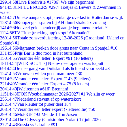
299
14:58
[Live Eredivisie #1786] We zijn begonnen!
94
14:58
[INFLUENCERS #297] Toetjes & Bevers & Zwemmen in
water
64
14:57
Unieke aanpak stopt jarenlange overlast in Rotterdamse wijk
128
14:56
Koopzegels sparen bij AH duurt straks 2x zo lang
14
14:56
Hoeveel geld spendeer jij aan je beginnende relatie?
11
14:56
TV Time (tracking app) stopt! Alternatief?
269
14:56
Totale zonsverduistering 12-08-2026 (Groenland, IJsland en
Spanje) #1
196
14:56
Migranten breken door grens naar Ceuta in Spanje,l #10
33
14:55
Prijs Bar le duc rood in het buitenland
150
14:55
Verander één letter: Expert #91 (10 letters)
181
14:54
[WLR SC #417] Nieuw deel openen was kaputt
69
14:54
De neergang van Duitsland als lichtend voorbeeld #3
124
14:53
Vrouwen willen geen man meer #30
57
14:52
Verander één letter: Expert #143 (9 letters)
22
14:49
Verander één letter. Expert # 75 (8 letters)
204
14:49
[Wielrennen #616] Brennan!
115
14:48
[FOK!Voetbalmanager 2026/2027] #1 We zijn er weer
255
14:47
Nederland stevent af op watertekort
282
14:47
Van kleuter tot puber deel 184
208
14:47
Verander een letter expert (7lettereditie) #50
299
14:46
MotoGP #93 Met de TT in Assen
230
14:44
The Odyssey (Christopher Nolan) 17 juli 2026
272
14:43
Russia vs Ukraine #91