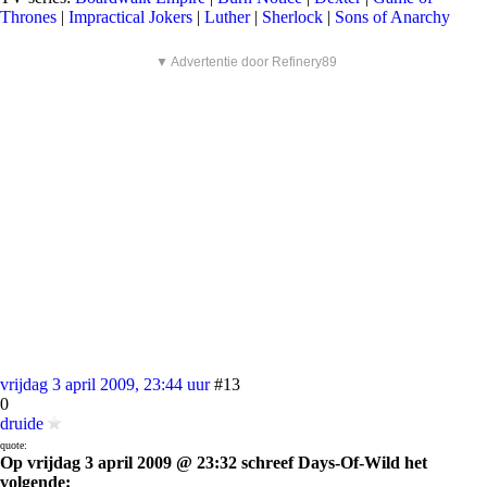
Thrones
|
Impractical Jokers
|
Luther
|
Sherlock
|
Sons of Anarchy
▼ Advertentie door Refinery89
vrijdag 3 april 2009, 23:44 uur
#13
0
druide
quote:
Op vrijdag 3 april 2009 @ 23:32 schreef Days-Of-Wild het
volgende: