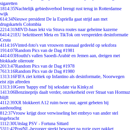
sigaretten
18
14:35
Nachtelijk gebiedsverbod brengt rust terug in Rotterdamse
wijk
6
14:34
Nieuwe president De la Espriella gaat strijd aan met
drugskartels Colombia
22
14:31
MIVD-baas lekt via Strava routes naar geheime kazerne
64
14:21
EU bekritiseert Meta en TikTok om verspreiden desinformatie
Ceuta
41
14:16
Vinted-foto's van vrouwen massaal gedeeld op seksfora
19
14:07
Random Pics van de Dag #1981
44
14:03
Houthi's vallen Saoedi-Arabië en Jemen aan, dreigen met
blokkade olieroute
20
13:47
Random Pics van de Dag #1978
76
13:16
Random Pics van de Dag #1980
13
13:16
FIFA ziet kritiek op Infantino als desinformatie, Noorwegen
eist zijn aftreden
13
13:10
Geen 'happy end' bij seksdate via Kinky.nl
14
13:06
Benzineprijs daalt verder, onzekerheid over Straat van Hormuz
blijft
41
12:39
XR blokkeert A12 ruim twee uur, agent gebeten bij
aanhouding
8
12:37
Vrouw krijgt door verwisseling het embryo van ander stel
ingebracht
11
12:30
Uitslag PSV - Fortuna Sittard
53
11:42
PostNL-bezorger steekt bewoner na ruzie over pakket