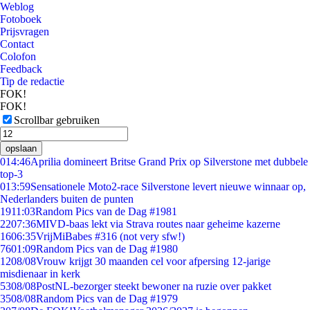
Weblog
Fotoboek
Prijsvragen
Contact
Colofon
Feedback
Tip de redactie
FOK!
FOK!
Scrollbar gebruiken
opslaan
0
14:46
Aprilia domineert Britse Grand Prix op Silverstone met dubbele
top-3
0
13:59
Sensationele Moto2-race Silverstone levert nieuwe winnaar op,
Nederlanders buiten de punten
19
11:03
Random Pics van de Dag #1981
22
07:36
MIVD-baas lekt via Strava routes naar geheime kazerne
16
06:35
VrijMiBabes #316 (not very sfw!)
76
01:09
Random Pics van de Dag #1980
12
08/08
Vrouw krijgt 30 maanden cel voor afpersing 12-jarige
misdienaar in kerk
53
08/08
PostNL-bezorger steekt bewoner na ruzie over pakket
35
08/08
Random Pics van de Dag #1979