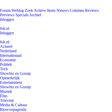
Forum
Weblog
Zoek
Actieve Items
Nieuws
Columns
Reviews
Previews
Specials
Archief
Inloggen
fok.nl
Inloggen
fok.nl
Actueel
Nederland
Internationaal
Economie
Politiek
Tech
Showbiz en Gossip
Opmerkelijk
Entertainment
Showbiz en Gossip
Muziek
Film
Televisie
Media & Cultuur
Bioscoopagenda