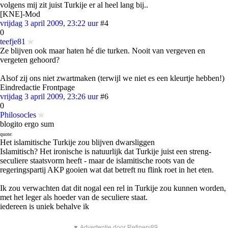
volgens mij zit juist Turkije er al heel lang bij..
[KNE]-Mod
vrijdag 3 april 2009, 23:22 uur
#4
0
teefje81
Ze blijven ook maar haten hé die turken. Nooit van vergeven en
vergeten gehoord?
Alsof zij ons niet zwartmaken (terwijl we niet es een kleurtje hebben!)
Eindredactie Frontpage
vrijdag 3 april 2009, 23:26 uur
#6
0
Philosocles
blogito ergo sum
quote:
Het islamitische Turkije zou blijven dwarsliggen
Islamitisch? Het ironische is natuurlijk dat Turkije juist een streng-
seculiere staatsvorm heeft - maar de islamitische roots van de
regeringspartij AKP gooien wat dat betreft nu flink roet in het eten.
Ik zou verwachten dat dit nogal een rel in Turkije zou kunnen worden,
met het leger als hoeder van de seculiere staat.
iedereen is uniek behalve ik
▼ Advertentie door Refinery89