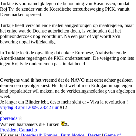
Turkije is voornamelijk tegen de benoeming van Rasmussen, omdat
Roj Tv, de zender van de Koerdische terreurbeweging PKK, vanuit
Denemarken opereert.
Turkije heeft verschillende malen aangedrongen op maatregelen, maar
het enige wat de Deense autoriteiten doen, is volhouden dat het
politieonderzoek nog voortduurt. Na een jaar of vijf wordt zo'n
bewering nogal twijfelachtig.
In Turkije leeft de opvatting dat enkele Europese, Arabische en de
Amerikaanse regeringen de PKK ondersteunen. De weigering om iets
tegen Roj tv te ondernemen past in dat beeld.
Overigens vind ik het vreemd dat de NAVO niet eerst achter gesloten
deuren een opvolger kiest. Het lijkt wel of men Erdogan in zijn eigen
land populairder wil maken, na de verkiezingsnederlaag van afgelopen
week.
Je länger ein Blinder lebt, desto mehr sieht er - Viva la revolucion !
vrijdag 3 april 2009, 23:42 uur
#12
0
pberends
Wat een haatzaaiers die Turken
.
President Camacho
TV series:
Boardwalk Empire
|
Burn Notice
|
Dexter
|
Game of