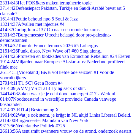
233
14:43
Het FOK!kers maken teringherrie topic
37
14:42
Defensiepact Pakistan, Turkije en Saudi-Arabië bevat art.5
clausule?
16
14:41
Petitie behoud npo 5 Soul & Jazz
132
14:37
Afvallen met injecties #4
4
14:37
Oorlog Iran #137 Op naar een mooie toekomst
230
14:37
Burgemeester Utrecht belaagd door pro-palestina-
demonstranten
228
14:32
Tour de France femmes 2026 #5 Lollergps
215
14:26
Punk, disco, New Wave of? #60 Sing along...
279
14:25
Protesten en blokkades van Extinction Rebellion #24 Eieren
19
14:24
Miljarden naar Europese AI-start-ups: Nederland profiteert
flink mee
261
14:11
[Videoland] B&B vol liefde 6de seizoen #1 voor de
vooruitkijkers
279
14:11
[F1 SC] Get a Room #4
10
14:09
[AMV] VS #1313 Lying sack of shit.
144
14:08
Zaken waar je je echt dood aan ergert #17 - Werklui
0
14:07
Noodtoestand in westelijke provincie Canada vanwege
bosbranden
12
14:03
[RTL4] Bestemming X
196
14:02
Wat je ook stemt, je krijgt in NL altijd Links Liberaal Beleid.
21
14:00
Burgemeester Mamdani van New York
93
13:56
Nederlandse Politiek #725
266
13:56
Agent smijt zwangere vrouw op de grond, onderzoek gestart