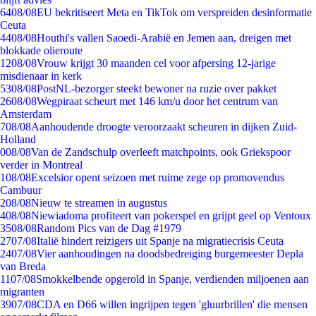
64
08/08
EU bekritiseert Meta en TikTok om verspreiden desinformatie
Ceuta
44
08/08
Houthi's vallen Saoedi-Arabië en Jemen aan, dreigen met
blokkade olieroute
12
08/08
Vrouw krijgt 30 maanden cel voor afpersing 12-jarige
misdienaar in kerk
53
08/08
PostNL-bezorger steekt bewoner na ruzie over pakket
26
08/08
Wegpiraat scheurt met 146 km/u door het centrum van
Amsterdam
7
08/08
Aanhoudende droogte veroorzaakt scheuren in dijken Zuid-
Holland
0
08/08
Van de Zandschulp overleeft matchpoints, ook Griekspoor
verder in Montreal
1
08/08
Excelsior opent seizoen met ruime zege op promovendus
Cambuur
2
08/08
Nieuw te streamen in augustus
4
08/08
Niewiadoma profiteert van pokerspel en grijpt geel op Ventoux
35
08/08
Random Pics van de Dag #1979
27
07/08
Italië hindert reizigers uit Spanje na migratiecrisis Ceuta
24
07/08
Vier aanhoudingen na doodsbedreiging burgemeester Depla
van Breda
11
07/08
Smokkelbende opgerold in Spanje, verdienden miljoenen aan
migranten
39
07/08
CDA en D66 willen ingrijpen tegen 'gluurbrillen' die mensen