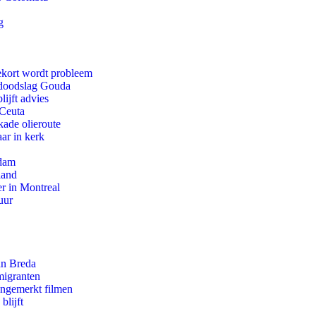
g
ekort wordt probleem
r doodslag Gouda
ijft advies
 Ceuta
kade olieroute
ar in kerk
rdam
land
r in Montreal
uur
an Breda
migranten
ongemerkt filmen
blijft