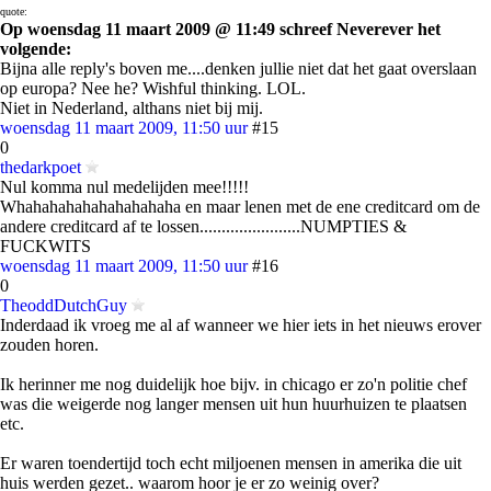
quote:
Op woensdag 11 maart 2009 @ 11:49 schreef Neverever het
volgende:
Bijna alle reply's boven me....denken jullie niet dat het gaat overslaan
op europa? Nee he? Wishful thinking. LOL.
Niet in Nederland, althans niet bij mij.
woensdag 11 maart 2009, 11:50 uur
#15
0
thedarkpoet
Nul komma nul medelijden mee!!!!!
Whahahahahahahahahaha en maar lenen met de ene creditcard om de
andere creditcard af te lossen.......................NUMPTIES &
FUCKWITS
woensdag 11 maart 2009, 11:50 uur
#16
0
TheoddDutchGuy
Inderdaad ik vroeg me al af wanneer we hier iets in het nieuws erover
zouden horen.
Ik herinner me nog duidelijk hoe bijv. in chicago er zo'n politie chef
was die weigerde nog langer mensen uit hun huurhuizen te plaatsen
etc.
Er waren toendertijd toch echt miljoenen mensen in amerika die uit
huis werden gezet.. waarom hoor je er zo weinig over?