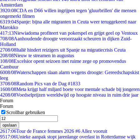
Amsterdam
39
20:08
CDA en D66 willen ingrijpen tegen 'gluurbrillen' die mensen
ongemerkt filmen
63
19:04
Spanje: bijna alle migranten in Ceuta weer teruggekeerd naar
Marokko
4
17:13
Niewiadoma profiteert van pokerspel en grijpt geel op Ventoux
7
08/08
Aanhoudende droogte veroorzaakt scheuren in dijken Zuid-
Holland
27
08/08
Italië hindert reizigers uit Spanje na migratiecrisis Ceuta
2
08/08
Nieuw te streamen in augustus
1
08/08
Excelsior opent seizoen met ruime zege op promovendus
Cambuur
60
08/08
Waterschappen slaan alarm wegens droogte: Gereedschapskist
leeg
37
08/08
Random Pics van de Dag #1833
16
08/08
Meta krijgt half miljard boete voor mentale schade bij jongeren
42
08/08
Voedselprijzen wereldwijd op hoogste niveau in ruim drie jaar
Forum
Forum
Scrollbar gebruiken
opslaan
26
17:06
Tour de France femmes 2026 #6 Allez vooruit
95
17:06
Unieke aanpak stopt jarenlange overlast in Rotterdamse wijk