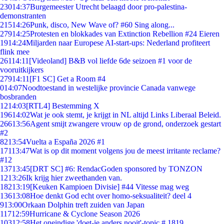
230
14:37
Burgemeester Utrecht belaagd door pro-palestina-
demonstranten
215
14:26
Punk, disco, New Wave of? #60 Sing along...
279
14:25
Protesten en blokkades van Extinction Rebellion #24 Eieren
19
14:24
Miljarden naar Europese AI-start-ups: Nederland profiteert
flink mee
261
14:11
[Videoland] B&B vol liefde 6de seizoen #1 voor de
vooruitkijkers
279
14:11
[F1 SC] Get a Room #4
0
14:07
Noodtoestand in westelijke provincie Canada vanwege
bosbranden
12
14:03
[RTL4] Bestemming X
196
14:02
Wat je ook stemt, je krijgt in NL altijd Links Liberaal Beleid.
266
13:56
Agent smijt zwangere vrouw op de grond, onderzoek gestart
#2
82
13:54
Vuelta a España 2026 #1
171
13:47
Wat is op dit moment volgens jou de meest irritante reclame?
#12
137
13:45
[DRT SC] #6: RendacGoden sponsored by TONZON
12
13:26
Ik krijg hier zweethanden van.
182
13:19
[Keuken Kampioen Divisie] #44 Vitesse mag weg
136
13:08
Hoe denkt God echt over homo-seksualiteit? deel 4
9
13:00
Orkaan Dolphin treft zuiden van Japan
117
12:59
Hurricane & Cyclone Season 2026
103
12:58
Het oneindige 'doet-ie anders nooit'-topic # 1819