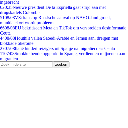
ingebracht
6
20:35
Nieuwe president De la Espriella gaat strijd aan met
drugskartels Colombia
51
08/08
VS: kans op Russische aanval op NAVO-land groeit,
munitietekort wordt probleem
66
08/08
EU bekritiseert Meta en TikTok om verspreiden desinformatie
Ceuta
44
08/08
Houthi's vallen Saoedi-Arabië en Jemen aan, dreigen met
blokkade olieroute
27
07/08
Italië hindert reizigers uit Spanje na migratiecrisis Ceuta
11
07/08
Smokkelbende opgerold in Spanje, verdienden miljoenen aan
migranten