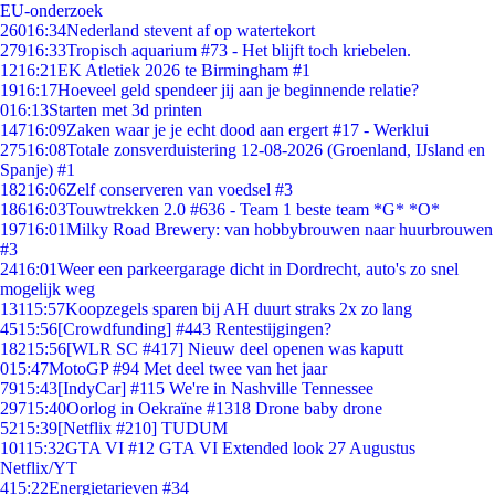
EU-onderzoek
260
16:34
Nederland stevent af op watertekort
279
16:33
Tropisch aquarium #73 - Het blijft toch kriebelen.
12
16:21
EK Atletiek 2026 te Birmingham #1
19
16:17
Hoeveel geld spendeer jij aan je beginnende relatie?
0
16:13
Starten met 3d printen
147
16:09
Zaken waar je je echt dood aan ergert #17 - Werklui
275
16:08
Totale zonsverduistering 12-08-2026 (Groenland, IJsland en
Spanje) #1
182
16:06
Zelf conserveren van voedsel #3
186
16:03
Touwtrekken 2.0 #636 - Team 1 beste team *G* *O*
197
16:01
Milky Road Brewery: van hobbybrouwen naar huurbrouwen
#3
24
16:01
Weer een parkeergarage dicht in Dordrecht, auto's zo snel
mogelijk weg
131
15:57
Koopzegels sparen bij AH duurt straks 2x zo lang
45
15:56
[Crowdfunding] #443 Rentestijgingen?
182
15:56
[WLR SC #417] Nieuw deel openen was kaputt
0
15:47
MotoGP #94 Met deel twee van het jaar
79
15:43
[IndyCar] #115 We're in Nashville Tennessee
297
15:40
Oorlog in Oekraïne #1318 Drone baby drone
52
15:39
[Netflix #210] TUDUM
101
15:32
GTA VI #12 GTA VI Extended look 27 Augustus
Netflix/YT
4
15:22
Energietarieven #34