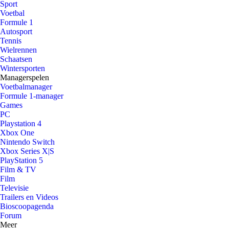
Sport
Voetbal
Formule 1
Autosport
Tennis
Wielrennen
Schaatsen
Wintersporten
Managerspelen
Voetbalmanager
Formule 1-manager
Games
PC
Playstation 4
Xbox One
Nintendo Switch
Xbox Series X|S
PlayStation 5
Film & TV
Film
Televisie
Trailers en Videos
Bioscoopagenda
Forum
Meer