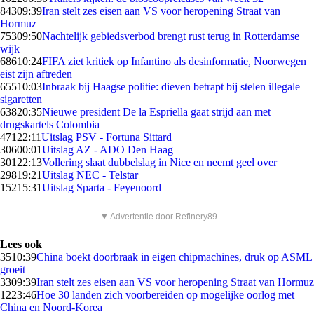
843
09:39
Iran stelt zes eisen aan VS voor heropening Straat van
Hormuz
753
09:50
Nachtelijk gebiedsverbod brengt rust terug in Rotterdamse
wijk
686
10:24
FIFA ziet kritiek op Infantino als desinformatie, Noorwegen
eist zijn aftreden
655
10:03
Inbraak bij Haagse politie: dieven betrapt bij stelen illegale
sigaretten
638
20:35
Nieuwe president De la Espriella gaat strijd aan met
drugskartels Colombia
471
22:11
Uitslag PSV - Fortuna Sittard
306
00:01
Uitslag AZ - ADO Den Haag
301
22:13
Vollering slaat dubbelslag in Nice en neemt geel over
298
19:21
Uitslag NEC - Telstar
152
15:31
Uitslag Sparta - Feyenoord
▼ Advertentie door Refinery89
Lees ook
35
10:39
China boekt doorbraak in eigen chipmachines, druk op ASML
groeit
33
09:39
Iran stelt zes eisen aan VS voor heropening Straat van Hormuz
12
23:46
Hoe 30 landen zich voorbereiden op mogelijke oorlog met
China en Noord-Korea