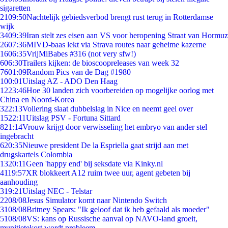
sigaretten
21
09:50
Nachtelijk gebiedsverbod brengt rust terug in Rotterdamse
wijk
34
09:39
Iran stelt zes eisen aan VS voor heropening Straat van Hormuz
26
07:36
MIVD-baas lekt via Strava routes naar geheime kazerne
16
06:35
VrijMiBabes #316 (not very sfw!)
6
06:30
Trailers kijken: de bioscoopreleases van week 32
76
01:09
Random Pics van de Dag #1980
1
00:01
Uitslag AZ - ADO Den Haag
12
23:46
Hoe 30 landen zich voorbereiden op mogelijke oorlog met
China en Noord-Korea
3
22:13
Vollering slaat dubbelslag in Nice en neemt geel over
15
22:11
Uitslag PSV - Fortuna Sittard
8
21:14
Vrouw krijgt door verwisseling het embryo van ander stel
ingebracht
6
20:35
Nieuwe president De la Espriella gaat strijd aan met
drugskartels Colombia
13
20:11
Geen 'happy end' bij seksdate via Kinky.nl
41
19:57
XR blokkeert A12 ruim twee uur, agent gebeten bij
aanhouding
3
19:21
Uitslag NEC - Telstar
22
08/08
Jesus Simulator komt naar Nintendo Switch
31
08/08
Britney Spears: "Ik geloof dat ik heb gefaald als moeder"
51
08/08
VS: kans op Russische aanval op NAVO-land groeit,
munitietekort wordt probleem