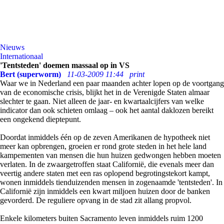
Nieuws
Internationaal
'Tentsteden' doemen massaal op in VS
Bert (superworm)
11-03-2009 11:44
print
Waar we in Nederland een paar maanden achter lopen op de voortgang
van de economische crisis, blijkt het in de Verenigde Staten almaar
slechter te gaan. Niet alleen de jaar- en kwartaalcijfers van welke
indicator dan ook schieten omlaag – ook het aantal daklozen bereikt
een ongekend dieptepunt.
Doordat inmiddels één op de zeven Amerikanen de hypotheek niet
meer kan opbrengen, groeien er rond grote steden in het hele land
kampementen van mensen die hun huizen gedwongen hebben moeten
verlaten. In de zwaargetroffen staat Californië, die evenals meer dan
veertig andere staten met een ras oplopend begrotingstekort kampt,
wonen inmiddels tienduizenden mensen in zogenaamde 'tentsteden'. In
Californië zijn inmiddels een kwart miljoen huizen door de banken
gevorderd. De reguliere opvang in de stad zit allang propvol.
Enkele kilometers buiten Sacramento leven inmiddels ruim 1200