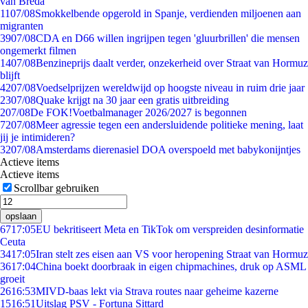
van Breda
11
07/08
Smokkelbende opgerold in Spanje, verdienden miljoenen aan
migranten
39
07/08
CDA en D66 willen ingrijpen tegen 'gluurbrillen' die mensen
ongemerkt filmen
14
07/08
Benzineprijs daalt verder, onzekerheid over Straat van Hormuz
blijft
42
07/08
Voedselprijzen wereldwijd op hoogste niveau in ruim drie jaar
23
07/08
Quake krijgt na 30 jaar een gratis uitbreiding
2
07/08
De FOK!Voetbalmanager 2026/2027 is begonnen
72
07/08
Meer agressie tegen een andersluidende politieke mening, laat
jij je intimideren?
32
07/08
Amsterdams dierenasiel DOA overspoeld met babykonijntjes
Actieve items
Actieve items
Scrollbar gebruiken
opslaan
67
17:05
EU bekritiseert Meta en TikTok om verspreiden desinformatie
Ceuta
34
17:05
Iran stelt zes eisen aan VS voor heropening Straat van Hormuz
36
17:04
China boekt doorbraak in eigen chipmachines, druk op ASML
groeit
26
16:53
MIVD-baas lekt via Strava routes naar geheime kazerne
15
16:51
Uitslag PSV - Fortuna Sittard