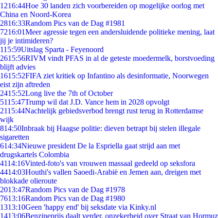
12
16:44
Hoe 30 landen zich voorbereiden op mogelijke oorlog met
China en Noord-Korea
28
16:33
Random Pics van de Dag #1981
72
16:01
Meer agressie tegen een andersluidende politieke mening, laat
jij je intimideren?
1
15:59
Uitslag Sparta - Feyenoord
26
15:56
RIVM vindt PFAS in al de geteste moedermelk, borstvoeding
blijft advies
16
15:52
FIFA ziet kritiek op Infantino als desinformatie, Noorwegen
eist zijn aftreden
24
15:52
Long live the 7th of October
51
15:47
Trump wil dat J.D. Vance hem in 2028 opvolgt
21
15:44
Nachtelijk gebiedsverbod brengt rust terug in Rotterdamse
wijk
8
14:50
Inbraak bij Haagse politie: dieven betrapt bij stelen illegale
sigaretten
6
14:34
Nieuwe president De la Espriella gaat strijd aan met
drugskartels Colombia
41
14:16
Vinted-foto's van vrouwen massaal gedeeld op seksfora
44
14:03
Houthi's vallen Saoedi-Arabië en Jemen aan, dreigen met
blokkade olieroute
20
13:47
Random Pics van de Dag #1978
76
13:16
Random Pics van de Dag #1980
13
13:10
Geen 'happy end' bij seksdate via Kinky.nl
14
13:06
Benzineprijs daalt verder, onzekerheid over Straat van Hormuz