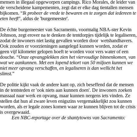
mensen in illegaal opgeworpen campings. Rico Morales, de leider van
de verscheidene kampementen, zegt dat er elke dag tientallen mensen
bijkomen. “
Ik probeer de vrede te bewaren en te zorgen dat iedereen te
eten heeft
”, aldus de 'burgemeester'.
De échte burgemeester van Sacramento, voormalig NBA-ster Kevin
Johnson, zegt erover na te denken de tentdorpjes tijdelijk te legaliseren,
zodat de inwoners niet lastig gevallen worden door wetshandhavers.
Ook zouden er voorzieningen aangelegd kunnen worden, zodat er
geen vijf kilometer gelopen hoeft te worden voor vers water of een
douche. “
Onze opvangplekken zien het viervoudige binnenkomen, van
wat we aankunnen. Met een lopend tekort van 50 miljoen kunnen we
niet meer opvang verschaffen, en legaliseren is dan wellicht het
slimst.
”
De politie kijkt vaak de andere kant op, zich beseffend dat de mensen
in de tentsteden er 'ook niets aan kunnen doen'. De inwoners zoeken
massaal naar werk en opvang, maar kunnen nergens iets vinden. Ze
stellen dat hun al zware leven enigszins vergemakkelijkt zou kunnen
worden, als er legale zones komen waar ze kunnen blijven tot de crisis
is overgewaaid.
Een NBC-reportage over de
shantytowns van Sacramento: