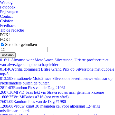
Weblog
Fotoboek
Prijsvragen
Contact
Colofon
Feedback
Tip de redactie
FOK!
FOK!
Scrollbar gebruiken
opslaan
0
16:11
Almansa wint Moto3-race Silverstone, Uriarte profiteert niet
van afwezige kampioenschapsleider
0
14:46
Aprilia domineert Britse Grand Prix op Silverstone met dubbele
top-3
0
13:59
Sensationele Moto2-race Silverstone levert nieuwe winnaar op,
Nederlanders buiten de punten
28
11:03
Random Pics van de Dag #1981
26
07:36
MIVD-baas lekt via Strava routes naar geheime kazerne
16
06:35
VrijMiBabes #316 (not very sfw!)
76
01:09
Random Pics van de Dag #1980
12
08/08
Vrouw krijgt 30 maanden cel voor afpersing 12-jarige
misdienaar in kerk