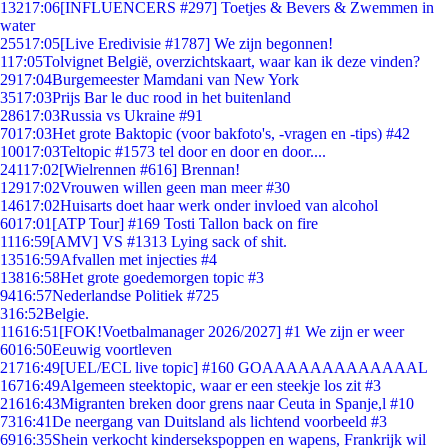
132
17:06
[INFLUENCERS #297] Toetjes & Bevers & Zwemmen in
water
255
17:05
[Live Eredivisie #1787] We zijn begonnen!
1
17:05
Tolvignet België, overzichtskaart, waar kan ik deze vinden?
29
17:04
Burgemeester Mamdani van New York
35
17:03
Prijs Bar le duc rood in het buitenland
286
17:03
Russia vs Ukraine #91
70
17:03
Het grote Baktopic (voor bakfoto's, -vragen en -tips) #42
100
17:03
Teltopic #1573 tel door en door en door....
241
17:02
[Wielrennen #616] Brennan!
129
17:02
Vrouwen willen geen man meer #30
146
17:02
Huisarts doet haar werk onder invloed van alcohol
60
17:01
[ATP Tour] #169 Tosti Tallon back on fire
11
16:59
[AMV] VS #1313 Lying sack of shit.
135
16:59
Afvallen met injecties #4
138
16:58
Het grote goedemorgen topic #3
94
16:57
Nederlandse Politiek #725
3
16:52
Belgie.
116
16:51
[FOK!Voetbalmanager 2026/2027] #1 We zijn er weer
60
16:50
Eeuwig voortleven
217
16:49
[UEL/ECL live topic] #160 GOAAAAAAAAAAAAAL
167
16:49
Algemeen steektopic, waar er een steekje los zit #3
216
16:43
Migranten breken door grens naar Ceuta in Spanje,l #10
73
16:41
De neergang van Duitsland als lichtend voorbeeld #3
69
16:35
Shein verkocht kindersekspoppen en wapens, Frankrijk wil