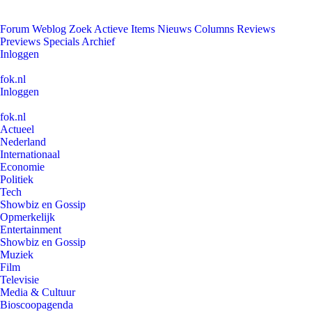
Forum
Weblog
Zoek
Actieve Items
Nieuws
Columns
Reviews
Previews
Specials
Archief
Inloggen
fok.nl
Inloggen
fok.nl
Actueel
Nederland
Internationaal
Economie
Politiek
Tech
Showbiz en Gossip
Opmerkelijk
Entertainment
Showbiz en Gossip
Muziek
Film
Televisie
Media & Cultuur
Bioscoopagenda