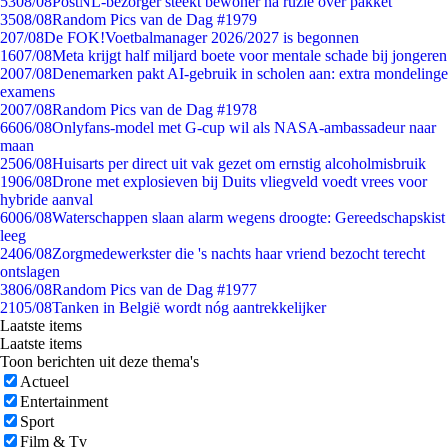
53
08/08
PostNL-bezorger steekt bewoner na ruzie over pakket
35
08/08
Random Pics van de Dag #1979
2
07/08
De FOK!Voetbalmanager 2026/2027 is begonnen
16
07/08
Meta krijgt half miljard boete voor mentale schade bij jongeren
20
07/08
Denemarken pakt AI-gebruik in scholen aan: extra mondelinge
examens
20
07/08
Random Pics van de Dag #1978
66
06/08
Onlyfans-model met G-cup wil als NASA-ambassadeur naar
maan
25
06/08
Huisarts per direct uit vak gezet om ernstig alcoholmisbruik
19
06/08
Drone met explosieven bij Duits vliegveld voedt vrees voor
hybride aanval
60
06/08
Waterschappen slaan alarm wegens droogte: Gereedschapskist
leeg
24
06/08
Zorgmedewerkster die 's nachts haar vriend bezocht terecht
ontslagen
38
06/08
Random Pics van de Dag #1977
21
05/08
Tanken in België wordt nóg aantrekkelijker
Laatste items
Laatste items
Toon berichten uit deze thema's
Actueel
Entertainment
Sport
Film & Tv