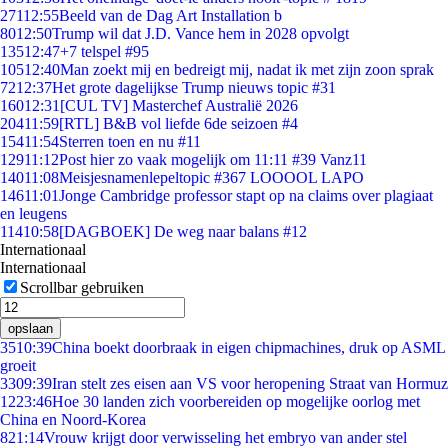
271
12:55
Beeld van de Dag Art Installation b
80
12:50
Trump wil dat J.D. Vance hem in 2028 opvolgt
135
12:47
+7 telspel #95
105
12:40
Man zoekt mij en bedreigt mij, nadat ik met zijn zoon sprak
72
12:37
Het grote dagelijkse Trump nieuws topic #31
160
12:31
[CUL TV] Masterchef Australië 2026
204
11:59
[RTL] B&B vol liefde 6de seizoen #4
154
11:54
Sterren toen en nu #11
129
11:12
Post hier zo vaak mogelijk om 11:11 #39 Vanz11
140
11:08
Meisjesnamenlepeltopic #367 LOOOOL LAPO
146
11:01
Jonge Cambridge professor stapt op na claims over plagiaat
en leugens
114
10:58
[DAGBOEK] De weg naar balans #12
Internationaal
Internationaal
Scrollbar gebruiken
opslaan
35
10:39
China boekt doorbraak in eigen chipmachines, druk op ASML
groeit
33
09:39
Iran stelt zes eisen aan VS voor heropening Straat van Hormuz
12
23:46
Hoe 30 landen zich voorbereiden op mogelijke oorlog met
China en Noord-Korea
8
21:14
Vrouw krijgt door verwisseling het embryo van ander stel