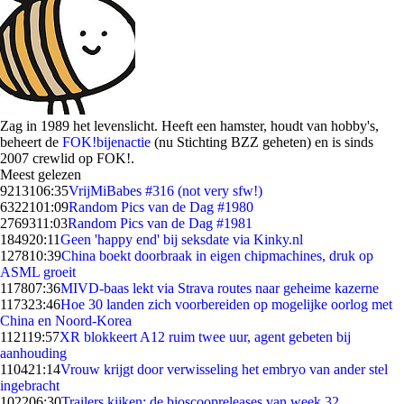
Zag in 1989 het levenslicht. Heeft een hamster, houdt van hobby's,
beheert de
FOK!bijenactie
(nu Stichting BZZ geheten) en is sinds
2007 crewlid op FOK!.
Meest gelezen
92131
06:35
VrijMiBabes #316 (not very sfw!)
63221
01:09
Random Pics van de Dag #1980
27693
11:03
Random Pics van de Dag #1981
1849
20:11
Geen 'happy end' bij seksdate via Kinky.nl
1278
10:39
China boekt doorbraak in eigen chipmachines, druk op
ASML groeit
1178
07:36
MIVD-baas lekt via Strava routes naar geheime kazerne
1173
23:46
Hoe 30 landen zich voorbereiden op mogelijke oorlog met
China en Noord-Korea
1121
19:57
XR blokkeert A12 ruim twee uur, agent gebeten bij
aanhouding
1104
21:14
Vrouw krijgt door verwisseling het embryo van ander stel
ingebracht
1022
06:30
Trailers kijken: de bioscoopreleases van week 32