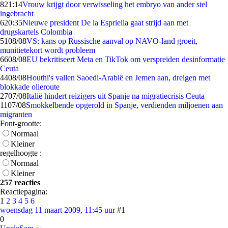
8
21:14
Vrouw krijgt door verwisseling het embryo van ander stel
ingebracht
6
20:35
Nieuwe president De la Espriella gaat strijd aan met
drugskartels Colombia
51
08/08
VS: kans op Russische aanval op NAVO-land groeit,
munitietekort wordt probleem
66
08/08
EU bekritiseert Meta en TikTok om verspreiden desinformatie
Ceuta
44
08/08
Houthi's vallen Saoedi-Arabië en Jemen aan, dreigen met
blokkade olieroute
27
07/08
Italië hindert reizigers uit Spanje na migratiecrisis Ceuta
11
07/08
Smokkelbende opgerold in Spanje, verdienden miljoenen aan
migranten
Font-grootte:
Normaal
Kleiner
regelhoogte :
Normaal
Kleiner
257 reacties
Reactiepagina:
1
2
3
4
5
6
woensdag 11 maart 2009, 11:45 uur
#1
0