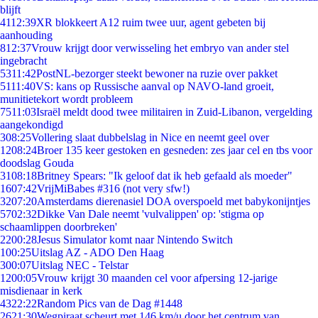
blijft
41
12:39
XR blokkeert A12 ruim twee uur, agent gebeten bij
aanhouding
8
12:37
Vrouw krijgt door verwisseling het embryo van ander stel
ingebracht
53
11:42
PostNL-bezorger steekt bewoner na ruzie over pakket
51
11:40
VS: kans op Russische aanval op NAVO-land groeit,
munitietekort wordt probleem
75
11:03
Israël meldt dood twee militairen in Zuid-Libanon, vergelding
aangekondigd
3
08:25
Vollering slaat dubbelslag in Nice en neemt geel over
12
08:24
Broer 135 keer gestoken en gesneden: zes jaar cel en tbs voor
doodslag Gouda
31
08:18
Britney Spears: "Ik geloof dat ik heb gefaald als moeder"
16
07:42
VrijMiBabes #316 (not very sfw!)
32
07:20
Amsterdams dierenasiel DOA overspoeld met babykonijntjes
57
02:32
Dikke Van Dale neemt 'vulvalippen' op: 'stigma op
schaamlippen doorbreken'
22
00:28
Jesus Simulator komt naar Nintendo Switch
1
00:25
Uitslag AZ - ADO Den Haag
3
00:07
Uitslag NEC - Telstar
12
00:05
Vrouw krijgt 30 maanden cel voor afpersing 12-jarige
misdienaar in kerk
43
22:22
Random Pics van de Dag #1448
26
21:30
Wegpiraat scheurt met 146 km/u door het centrum van