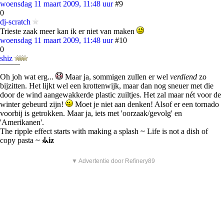
woensdag 11 maart 2009, 11:48 uur
#9
0
dj-scratch
Trieste zaak meer kan ik er niet van maken
woensdag 11 maart 2009, 11:48 uur
#10
0
shiz
¯¯¯¯¯
Oh joh wat erg...
Maar ja, sommigen zullen er wel
verdiend
zo
bijzitten. Het lijkt wel een krottenwijk, maar dan nog sneuer met die
door de wind aangewakkerde plastic zuiltjes. Het zal maar nét voor de
winter gebeurd zijn!
Moet je niet aan denken! Alsof er een tornado
voorbij is getrokken. Maar ja, iets met 'oorzaak/gevolg' en
'Amerikanen'.
The ripple effect starts with making a splash ~ Life is not a dish of
copy pasta ~
⳽ᖾiz
▼ Advertentie door Refinery89