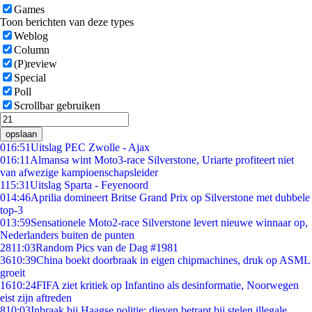
Games
Toon berichten van deze types
Weblog
Column
(P)review
Special
Poll
Scrollbar gebruiken
opslaan
0
16:51
Uitslag PEC Zwolle - Ajax
0
16:11
Almansa wint Moto3-race Silverstone, Uriarte profiteert niet
van afwezige kampioenschapsleider
1
15:31
Uitslag Sparta - Feyenoord
0
14:46
Aprilia domineert Britse Grand Prix op Silverstone met dubbele
top-3
0
13:59
Sensationele Moto2-race Silverstone levert nieuwe winnaar op,
Nederlanders buiten de punten
28
11:03
Random Pics van de Dag #1981
36
10:39
China boekt doorbraak in eigen chipmachines, druk op ASML
groeit
16
10:24
FIFA ziet kritiek op Infantino als desinformatie, Noorwegen
eist zijn aftreden
8
10:03
Inbraak bij Haagse politie: dieven betrapt bij stelen illegale