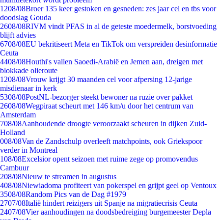
12
08/08
Broer 135 keer gestoken en gesneden: zes jaar cel en tbs voor
doodslag Gouda
26
08/08
RIVM vindt PFAS in al de geteste moedermelk, borstvoeding
blijft advies
67
08/08
EU bekritiseert Meta en TikTok om verspreiden desinformatie
Ceuta
44
08/08
Houthi's vallen Saoedi-Arabië en Jemen aan, dreigen met
blokkade olieroute
12
08/08
Vrouw krijgt 30 maanden cel voor afpersing 12-jarige
misdienaar in kerk
53
08/08
PostNL-bezorger steekt bewoner na ruzie over pakket
26
08/08
Wegpiraat scheurt met 146 km/u door het centrum van
Amsterdam
7
08/08
Aanhoudende droogte veroorzaakt scheuren in dijken Zuid-
Holland
0
08/08
Van de Zandschulp overleeft matchpoints, ook Griekspoor
verder in Montreal
1
08/08
Excelsior opent seizoen met ruime zege op promovendus
Cambuur
2
08/08
Nieuw te streamen in augustus
4
08/08
Niewiadoma profiteert van pokerspel en grijpt geel op Ventoux
35
08/08
Random Pics van de Dag #1979
27
07/08
Italië hindert reizigers uit Spanje na migratiecrisis Ceuta
24
07/08
Vier aanhoudingen na doodsbedreiging burgemeester Depla