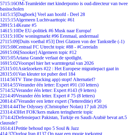
57
15:16
OM-Teamleider met kinderporno is oud-directeur van twee
basisscholen
14
15:15
[Dagboek] Veel aan hoofd - Deel 28
12
15:15
Algemeen Luchtvaarttopic #61
289
15:14
Keane #5
146
15:10
De EU-politiek #6 Musk naar Europa!
153
15:10
De woningmarkt #96 Eenmaal, andermaal
271
15:09
[Duits voetbal #53] Drei Glatzen von der Tankstelle (-1)
19
15:08
Centraal FC Utrecht topic #88 - #CorreiaIn
269
15:06
[Snooker] Algemeen topic #12
30
15:05
Ariana Grande verlaat de spotlight.
169
15:02
Voorspel hier het warmtegetal van 2026
253
15:01
Asielzoekers #22 : Het Europese migratiepact gaat in
283
15:01
Van kleuter tot puber deel 184
11
14:56
TV Time (tracking app) stopt! Alternatief?
150
14:55
Verander één letter: Expert #91 (10 letters)
57
14:52
Verander één letter: Expert #143 (9 letters)
22
14:49
Verander één letter. Expert # 75 (8 letters)
208
14:47
Verander een letter expert (7lettereditie) #50
230
14:44
The Odyssey (Christopher Nolan) 17 juli 2026
233
14:43
Het FOK!kers maken teringherrie topic
37
14:42
Defensiepact Pakistan, Turkije en Saudi-Arabië bevat art.5
clausule?
16
14:41
Petitie behoud npo 5 Soul & Jazz
4
14:37
Oorlog Iran #137 Op naar een mooie toekomst