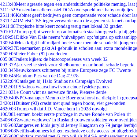
42
13:48
Meer agressie tegen een andersluidende politieke mening, laat j
31
11:52
Amsterdams dierenasiel DOA overspoeld met babykonijntjes
25
11:46
Kabinet geeft bedrijven geen compensatie voor schade door la
23
11:14
OM eist TBS tegen verwarde man die agenten stak met aardap
29
11:08
Tropische hitte keert zondag terug met lokaal 32 graden
30
10:12
Trump grijpt weer in op automatisch staatsburgerschap bij geb
51
09:51
Dikke Van Dale neemt 'vulvalippen' op: 'stigma op schaamlip
13
09:40
Meta krijgt half miljard boete voor mentale schade bij jongeren
20
09:37
Denemarken pakt AI-gebruik in scholen aan: extra mondeling
25
09:05
Peter Faber (82) overleden
6
05:00
Trailers kijken: de bioscoopreleases van week 32
0
03:37
Ajax veel te sterk voor Shelbourne, maar houdt schade beperkt
1
02:34
Nieuwkomers schitteren bij ruime Europese zege FC Twente
19
00:45
Random Pics van de Dag #1978
15
22:04
Ontslagen bij Halo Studios na Campaign Evolved
19
22:01
PS5-doos waarschuwt voor einde fysieke games
2
21:03
Le Court wint na nerveuze finale, Pieterse derde
29
20:40
NPO-manager Menno de Boer geschorst na dickpic in groeps
34
20:11
Duitser (93) crasht met quad tegen boom, vier gewonden
46
20:03
Trump wil dat J.D. Vance hem in 2028 opvolgt
1
06/08
Lemmen boekt eerste profzege in zware Ronde van Polen-rit
24
06/08
'Zwarte weduwes' in Rusland trouwen soldaten voor overlijden
14
06/08
Zangeres en Idols-jurylid Jerney Kaagman op 79-jarige leeftij
10
06/08
Netflix-abonnees krijgen exclusieve early access tot uitgebreid
65
06/08
Onlyfans-model met G-cup wil als NASA-ambassadeur naar 