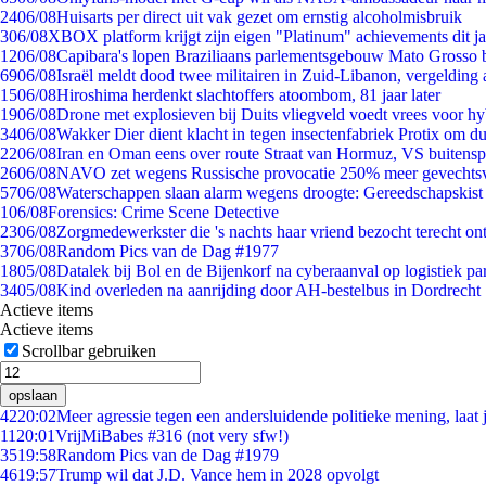
24
06/08
Huisarts per direct uit vak gezet om ernstig alcoholmisbruik
3
06/08
XBOX platform krijgt zijn eigen "Platinum" achievements dit ja
12
06/08
Capibara's lopen Braziliaans parlementsgebouw Mato Grosso 
69
06/08
Israël meldt dood twee militairen in Zuid-Libanon, vergeldin
15
06/08
Hiroshima herdenkt slachtoffers atoombom, 81 jaar later
19
06/08
Drone met explosieven bij Duits vliegveld voedt vrees voor hy
34
06/08
Wakker Dier dient klacht in tegen insectenfabriek Protix om 
22
06/08
Iran en Oman eens over route Straat van Hormuz, VS buitensp
26
06/08
NAVO zet wegens Russische provocatie 250% meer gevechtsvl
57
06/08
Waterschappen slaan alarm wegens droogte: Gereedschapskist
1
06/08
Forensics: Crime Scene Detective
23
06/08
Zorgmedewerkster die 's nachts haar vriend bezocht terecht on
37
06/08
Random Pics van de Dag #1977
18
05/08
Datalek bij Bol en de Bijenkorf na cyberaanval op logistiek pa
34
05/08
Kind overleden na aanrijding door AH-bestelbus in Dordrecht
Actieve items
Actieve items
Scrollbar gebruiken
opslaan
42
20:02
Meer agressie tegen een andersluidende politieke mening, laat j
11
20:01
VrijMiBabes #316 (not very sfw!)
35
19:58
Random Pics van de Dag #1979
46
19:57
Trump wil dat J.D. Vance hem in 2028 opvolgt