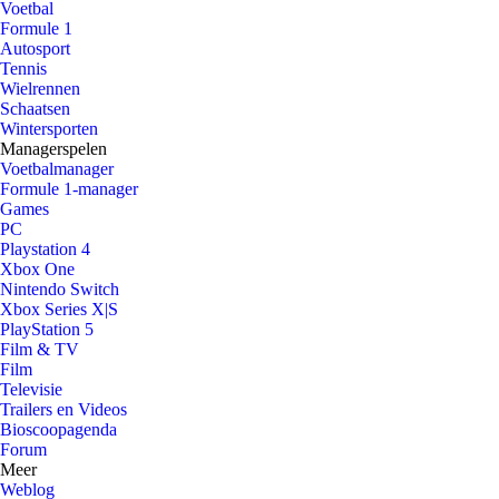
Voetbal
Formule 1
Autosport
Tennis
Wielrennen
Schaatsen
Wintersporten
Managerspelen
Voetbalmanager
Formule 1-manager
Games
PC
Playstation 4
Xbox One
Nintendo Switch
Xbox Series X|S
PlayStation 5
Film & TV
Film
Televisie
Trailers en Videos
Bioscoopagenda
Forum
Meer
Weblog