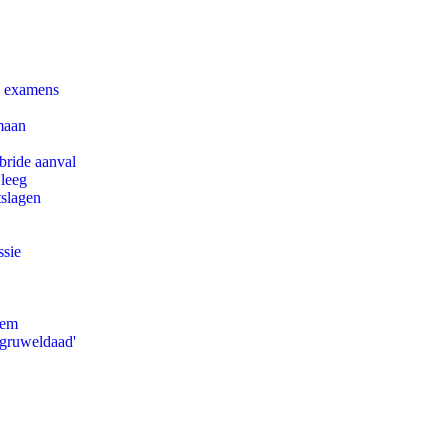
e examens
maan
bride aanval
 leeg
tslagen
ssie
eem
'gruweldaad'