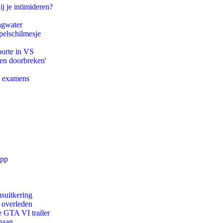
ij je intimideren?
agwater
pelschilmesje
oorte in VS
pen doorbreken'
e examens
app
suitkering
d overleden
e GTA VI trailer
maan