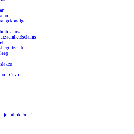
ar
binnen
g aangekondigd
bride aanval
duurzaamheidsclaims
el
iegtuigen in
 leeg
tslagen
rtner Ceva
ij je intimideren?