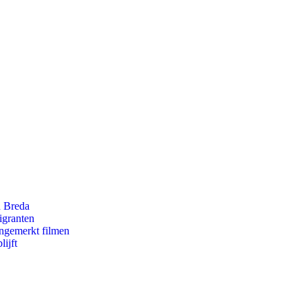
n Breda
igranten
ongemerkt filmen
ijft