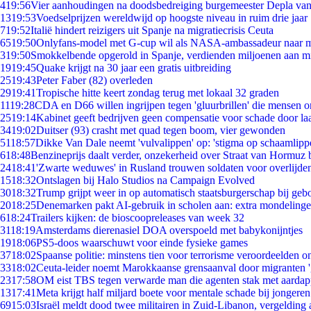
4
19:56
Vier aanhoudingen na doodsbedreiging burgemeester Depla va
13
19:53
Voedselprijzen wereldwijd op hoogste niveau in ruim drie jaar
7
19:52
Italië hindert reizigers uit Spanje na migratiecrisis Ceuta
65
19:50
Onlyfans-model met G-cup wil als NASA-ambassadeur naar 
3
19:50
Smokkelbende opgerold in Spanje, verdienden miljoenen aan m
19
19:45
Quake krijgt na 30 jaar een gratis uitbreiding
25
19:43
Peter Faber (82) overleden
29
19:41
Tropische hitte keert zondag terug met lokaal 32 graden
11
19:28
CDA en D66 willen ingrijpen tegen 'gluurbrillen' die mensen 
25
19:14
Kabinet geeft bedrijven geen compensatie voor schade door la
34
19:02
Duitser (93) crasht met quad tegen boom, vier gewonden
51
18:57
Dikke Van Dale neemt 'vulvalippen' op: 'stigma op schaamlipp
6
18:48
Benzineprijs daalt verder, onzekerheid over Straat van Hormuz bl
24
18:41
'Zwarte weduwes' in Rusland trouwen soldaten voor overlijden
15
18:32
Ontslagen bij Halo Studios na Campaign Evolved
30
18:32
Trump grijpt weer in op automatisch staatsburgerschap bij geb
20
18:25
Denemarken pakt AI-gebruik in scholen aan: extra mondeling
6
18:24
Trailers kijken: de bioscoopreleases van week 32
31
18:19
Amsterdams dierenasiel DOA overspoeld met babykonijntjes
19
18:06
PS5-doos waarschuwt voor einde fysieke games
37
18:02
Spaanse politie: minstens tien voor terrorisme veroordeelden 
33
18:02
Ceuta-leider noemt Marokkaanse grensaanval door migranten 
23
17:58
OM eist TBS tegen verwarde man die agenten stak met aardap
13
17:41
Meta krijgt half miljard boete voor mentale schade bij jongeren
69
15:03
Israël meldt dood twee militairen in Zuid-Libanon, vergeldin