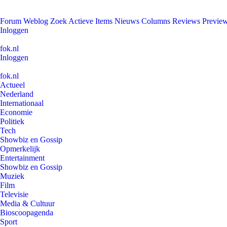
Forum
Weblog
Zoek
Actieve Items
Nieuws
Columns
Reviews
Previe
Inloggen
fok.nl
Inloggen
fok.nl
Actueel
Nederland
Internationaal
Economie
Politiek
Tech
Showbiz en Gossip
Opmerkelijk
Entertainment
Showbiz en Gossip
Muziek
Film
Televisie
Media & Cultuur
Bioscoopagenda
Sport