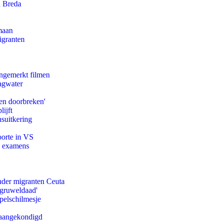
n Breda
maan
igranten
ongemerkt filmen
agwater
en doorbreken'
ijft
suitkering
oorte in VS
e examens
onder migranten Ceuta
'gruweldaad'
pelschilmesje
g aangekondigd