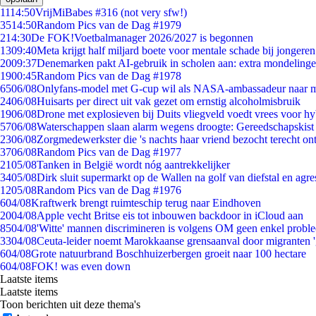
11
14:50
VrijMiBabes #316 (not very sfw!)
35
14:50
Random Pics van de Dag #1979
2
14:30
De FOK!Voetbalmanager 2026/2027 is begonnen
13
09:40
Meta krijgt half miljard boete voor mentale schade bij jongeren
20
09:37
Denemarken pakt AI-gebruik in scholen aan: extra mondeling
19
00:45
Random Pics van de Dag #1978
65
06/08
Onlyfans-model met G-cup wil als NASA-ambassadeur naar 
24
06/08
Huisarts per direct uit vak gezet om ernstig alcoholmisbruik
19
06/08
Drone met explosieven bij Duits vliegveld voedt vrees voor hy
57
06/08
Waterschappen slaan alarm wegens droogte: Gereedschapskist
23
06/08
Zorgmedewerkster die 's nachts haar vriend bezocht terecht on
37
06/08
Random Pics van de Dag #1977
21
05/08
Tanken in België wordt nóg aantrekkelijker
34
05/08
Dirk sluit supermarkt op de Wallen na golf van diefstal en agre
12
05/08
Random Pics van de Dag #1976
6
04/08
Kraftwerk brengt ruimteschip terug naar Eindhoven
20
04/08
Apple vecht Britse eis tot inbouwen backdoor in iCloud aan
85
04/08
'Witte' mannen discrimineren is volgens OM geen enkel probl
33
04/08
Ceuta-leider noemt Marokkaanse grensaanval door migranten 
6
04/08
Grote natuurbrand Boschhuizerbergen groeit naar 100 hectare
6
04/08
FOK! was even down
Laatste items
Laatste items
Toon berichten uit deze thema's