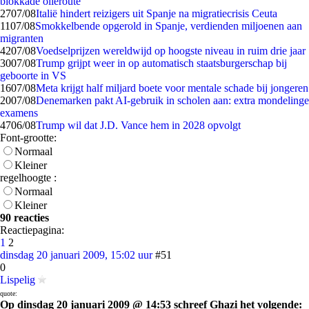
blokkade olieroute
27
07/08
Italië hindert reizigers uit Spanje na migratiecrisis Ceuta
11
07/08
Smokkelbende opgerold in Spanje, verdienden miljoenen aan
migranten
42
07/08
Voedselprijzen wereldwijd op hoogste niveau in ruim drie jaar
30
07/08
Trump grijpt weer in op automatisch staatsburgerschap bij
geboorte in VS
16
07/08
Meta krijgt half miljard boete voor mentale schade bij jongeren
20
07/08
Denemarken pakt AI-gebruik in scholen aan: extra mondelinge
examens
47
06/08
Trump wil dat J.D. Vance hem in 2028 opvolgt
Font-grootte:
Normaal
Kleiner
regelhoogte :
Normaal
Kleiner
90 reacties
Reactiepagina:
1
2
dinsdag 20 januari 2009, 15:02 uur
#51
0
Lispelig
quote:
Op dinsdag 20 januari 2009 @ 14:53 schreef Ghazi het volgende: