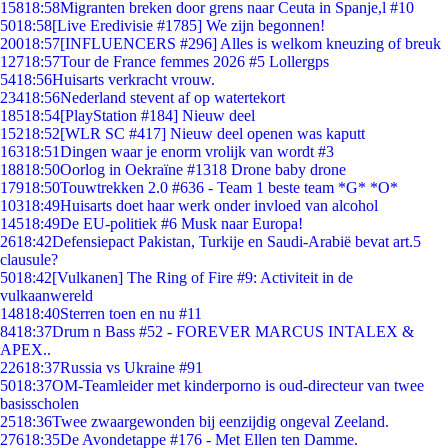
158
18:58
Migranten breken door grens naar Ceuta in Spanje,l #10
50
18:58
[Live Eredivisie #1785] We zijn begonnen!
200
18:57
[INFLUENCERS #296] Alles is welkom kneuzing of breuk
127
18:57
Tour de France femmes 2026 #5 Lollergps
54
18:56
Huisarts verkracht vrouw.
234
18:56
Nederland stevent af op watertekort
185
18:54
[PlayStation #184] Nieuw deel
152
18:52
[WLR SC #417] Nieuw deel openen was kaputt
163
18:51
Dingen waar je enorm vrolijk van wordt #3
188
18:50
Oorlog in Oekraïne #1318 Drone baby drone
179
18:50
Touwtrekken 2.0 #636 - Team 1 beste team *G* *O*
103
18:49
Huisarts doet haar werk onder invloed van alcohol
145
18:49
De EU-politiek #6 Musk naar Europa!
26
18:42
Defensiepact Pakistan, Turkije en Saudi-Arabië bevat art.5
clausule?
50
18:42
[Vulkanen] The Ring of Fire #9: Activiteit in de
vulkaanwereld
148
18:40
Sterren toen en nu #11
84
18:37
Drum n Bass #52 - FOREVER MARCUS INTALEX &
APEX..
226
18:37
Russia vs Ukraine #91
50
18:37
OM-Teamleider met kinderporno is oud-directeur van twee
basisscholen
25
18:36
Twee zwaargewonden bij eenzijdig ongeval Zeeland.
276
18:35
De Avondetappe #176 - Met Ellen ten Damme.