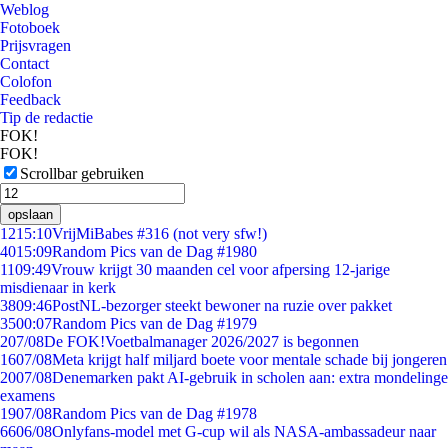
Weblog
Fotoboek
Prijsvragen
Contact
Colofon
Feedback
Tip de redactie
FOK!
FOK!
Scrollbar gebruiken
opslaan
12
15:10
VrijMiBabes #316 (not very sfw!)
40
15:09
Random Pics van de Dag #1980
11
09:49
Vrouw krijgt 30 maanden cel voor afpersing 12-jarige
misdienaar in kerk
38
09:46
PostNL-bezorger steekt bewoner na ruzie over pakket
35
00:07
Random Pics van de Dag #1979
2
07/08
De FOK!Voetbalmanager 2026/2027 is begonnen
16
07/08
Meta krijgt half miljard boete voor mentale schade bij jongeren
20
07/08
Denemarken pakt AI-gebruik in scholen aan: extra mondelinge
examens
19
07/08
Random Pics van de Dag #1978
66
06/08
Onlyfans-model met G-cup wil als NASA-ambassadeur naar