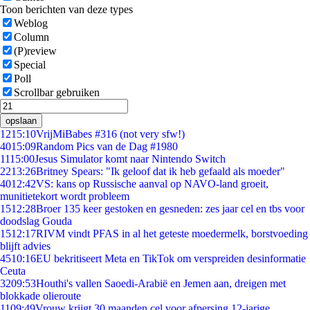
Toon berichten van deze types
Weblog
Column
(P)review
Special
Poll
Scrollbar gebruiken
opslaan
12
15:10
VrijMiBabes #316 (not very sfw!)
40
15:09
Random Pics van de Dag #1980
11
15:00
Jesus Simulator komt naar Nintendo Switch
22
13:26
Britney Spears: "Ik geloof dat ik heb gefaald als moeder"
40
12:42
VS: kans op Russische aanval op NAVO-land groeit,
munitietekort wordt probleem
15
12:28
Broer 135 keer gestoken en gesneden: zes jaar cel en tbs voor
doodslag Gouda
15
12:17
RIVM vindt PFAS in al het geteste moedermelk, borstvoeding
blijft advies
45
10:16
EU bekritiseert Meta en TikTok om verspreiden desinformatie
Ceuta
32
09:53
Houthi's vallen Saoedi-Arabië en Jemen aan, dreigen met
blokkade olieroute
11
09:49
Vrouw krijgt 30 maanden cel voor afpersing 12-jarige