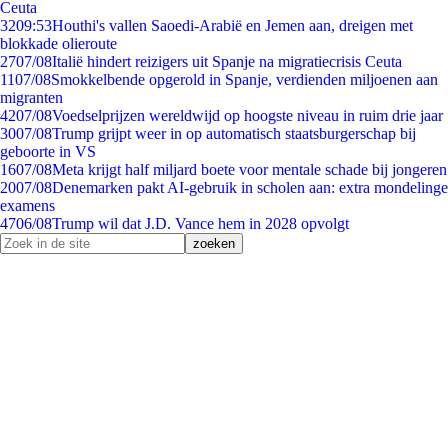
Ceuta
32
09:53
Houthi's vallen Saoedi-Arabië en Jemen aan, dreigen met
blokkade olieroute
27
07/08
Italië hindert reizigers uit Spanje na migratiecrisis Ceuta
11
07/08
Smokkelbende opgerold in Spanje, verdienden miljoenen aan
migranten
42
07/08
Voedselprijzen wereldwijd op hoogste niveau in ruim drie jaar
30
07/08
Trump grijpt weer in op automatisch staatsburgerschap bij
geboorte in VS
16
07/08
Meta krijgt half miljard boete voor mentale schade bij jongeren
20
07/08
Denemarken pakt AI-gebruik in scholen aan: extra mondelinge
examens
47
06/08
Trump wil dat J.D. Vance hem in 2028 opvolgt