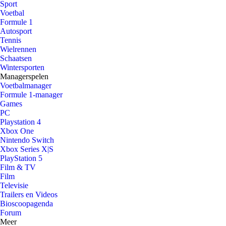
Sport
Voetbal
Formule 1
Autosport
Tennis
Wielrennen
Schaatsen
Wintersporten
Managerspelen
Voetbalmanager
Formule 1-manager
Games
PC
Playstation 4
Xbox One
Nintendo Switch
Xbox Series X|S
PlayStation 5
Film & TV
Film
Televisie
Trailers en Videos
Bioscoopagenda
Forum
Meer