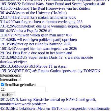
185
15:08
VS: Political Wars, Voter Fraud and Secret Agendas #148
41
15:05
[videoland]The Real Housewives van het Zuiden
36
14:43
Masters of the Universe (He-Man)
231
14:41
Het FOK!kers maken teringherrie topic
31
14:29
Transfergeruchten en contractverlenging #83
73
14:26
Woningtekort: dus ga je woningen slopen, logisch
80
14:25
Vuelta a España 2026 #1
110
14:23
Vrouwen willen geen man meer #30
17
14:08
Ik wil een eigen politieke partij oprichten
19
13:50
Winter op het zuidelijk halfrond 2026
168
13:43
Voorspel hier het warmtegetal van 2026
29
13:41
Prijs Bar le duc rood in het buitenland
72
13:39
MODUS Super Series Darts #2: 's werelds mooiste
dartskweekvijver
285
13:35
MotoGP #93 Met de TT in Assen
135
13:33
[DRT SC] #6: RendacGoden sponsored by TONZON
Internationaal
Internationaal
Scrollbar gebruiken
opslaan
39
12:42
VS: kans op Russische aanval op NAVO-land groeit,
munitietekort wordt probleem
45
10:16
EU bekritiseert Meta en TikTok om verspreiden desinformatie