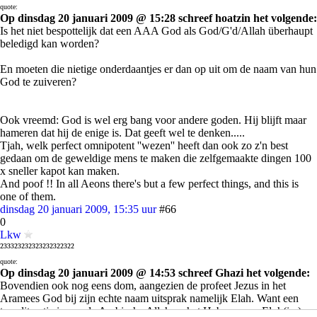
quote:
Op dinsdag 20 januari 2009 @ 15:28 schreef hoatzin het volgende:
Is het niet bespottelijk dat een AAA God als God/G'd/Allah überhaupt
beledigd kan worden?
En moeten die nietige onderdaantjes er dan op uit om de naam van hun
God te zuiveren?
Ook vreemd: God is wel erg bang voor andere goden. Hij blijft maar
hameren dat hij de enige is. Dat geeft wel te denken.....
Tjah, welk perfect omnipotent ''wezen'' heeft dan ook zo z'n best
gedaan om de geweldige mens te maken die zelfgemaakte dingen 100
x sneller kapot kan maken.
And poof !! In all Aeons there's but a few perfect things, and this is
one of them.
dinsdag 20 januari 2009, 15:35 uur
#66
0
Lkw
²³³³²³²³²³²³²³²³²²³²²
quote:
Op dinsdag 20 januari 2009 @ 14:53 schreef Ghazi het volgende:
Bovendien ook nog eens dom, aangezien de profeet Jezus in het
Aramees God bij zijn echte naam uitsprak namelijk Elah. Want een
transliteratie is van de Arabische Allah en het Hebreeuwse Eloh(im).