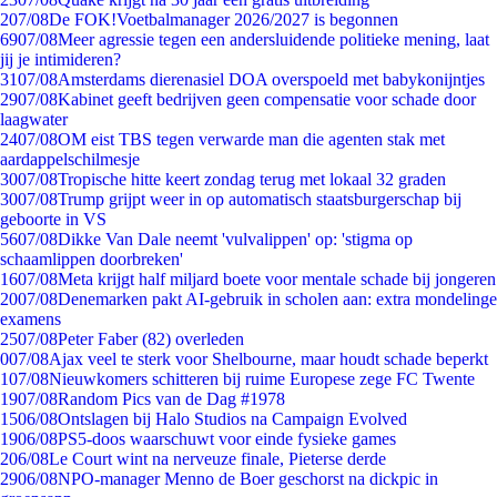
2
07/08
De FOK!Voetbalmanager 2026/2027 is begonnen
69
07/08
Meer agressie tegen een andersluidende politieke mening, laat
jij je intimideren?
31
07/08
Amsterdams dierenasiel DOA overspoeld met babykonijntjes
29
07/08
Kabinet geeft bedrijven geen compensatie voor schade door
laagwater
24
07/08
OM eist TBS tegen verwarde man die agenten stak met
aardappelschilmesje
30
07/08
Tropische hitte keert zondag terug met lokaal 32 graden
30
07/08
Trump grijpt weer in op automatisch staatsburgerschap bij
geboorte in VS
56
07/08
Dikke Van Dale neemt 'vulvalippen' op: 'stigma op
schaamlippen doorbreken'
16
07/08
Meta krijgt half miljard boete voor mentale schade bij jongeren
20
07/08
Denemarken pakt AI-gebruik in scholen aan: extra mondelinge
examens
25
07/08
Peter Faber (82) overleden
0
07/08
Ajax veel te sterk voor Shelbourne, maar houdt schade beperkt
1
07/08
Nieuwkomers schitteren bij ruime Europese zege FC Twente
19
07/08
Random Pics van de Dag #1978
15
06/08
Ontslagen bij Halo Studios na Campaign Evolved
19
06/08
PS5-doos waarschuwt voor einde fysieke games
2
06/08
Le Court wint na nerveuze finale, Pieterse derde
29
06/08
NPO-manager Menno de Boer geschorst na dickpic in