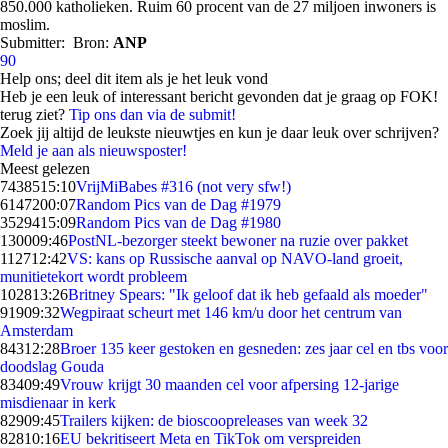
850.000 katholieken. Ruim 60 procent van de 27 miljoen inwoners is
moslim.
Submitter:
Bron:
ANP
90
Help ons; deel dit item als je het leuk vond
Heb je een leuk of interessant bericht gevonden dat je graag op FOK!
terug ziet?
Tip ons dan via de submit!
Zoek jij altijd de leukste nieuwtjes en kun je daar leuk over schrijven?
Meld je aan als nieuwsposter!
Meest gelezen
74385
15:10
VrijMiBabes #316 (not very sfw!)
61472
00:07
Random Pics van de Dag #1979
35294
15:09
Random Pics van de Dag #1980
1300
09:46
PostNL-bezorger steekt bewoner na ruzie over pakket
1127
12:42
VS: kans op Russische aanval op NAVO-land groeit,
munitietekort wordt probleem
1028
13:26
Britney Spears: "Ik geloof dat ik heb gefaald als moeder"
919
09:32
Wegpiraat scheurt met 146 km/u door het centrum van
Amsterdam
843
12:28
Broer 135 keer gestoken en gesneden: zes jaar cel en tbs voor
doodslag Gouda
834
09:49
Vrouw krijgt 30 maanden cel voor afpersing 12-jarige
misdienaar in kerk
829
09:45
Trailers kijken: de bioscoopreleases van week 32
828
10:16
EU bekritiseert Meta en TikTok om verspreiden