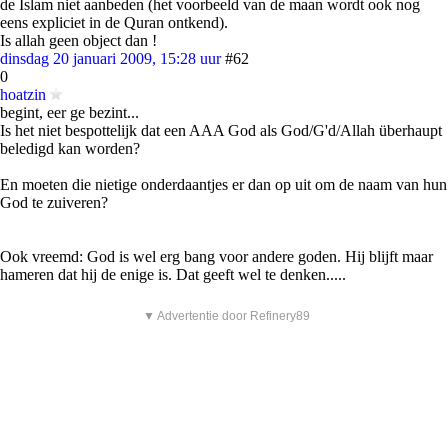
de Islam niet aanbeden (het voorbeeld van de maan wordt ook nog
eens expliciet in de Quran ontkend).
Is allah geen object dan !
dinsdag 20 januari 2009, 15:28 uur
#62
0
hoatzin
begint, eer ge bezint...
Is het niet bespottelijk dat een AAA God als God/G'd/Allah überhaupt
beledigd kan worden?
En moeten die nietige onderdaantjes er dan op uit om de naam van hun
God te zuiveren?
Ook vreemd: God is wel erg bang voor andere goden. Hij blijft maar
hameren dat hij de enige is. Dat geeft wel te denken.....
▼ Advertentie door Refinery89