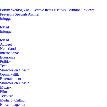
Forum
Weblog
Zoek
Actieve Items
Nieuws
Columns
Reviews
Previews
Specials
Archief
Inloggen
fok.nl
Inloggen
fok.nl
Actueel
Nederland
Internationaal
Economie
Politiek
Tech
Showbiz en Gossip
Opmerkelijk
Entertainment
Showbiz en Gossip
Muziek
Film
Televisie
Media & Cultuur
Bioscoopagenda