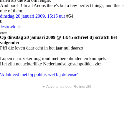
halen als die kul om religie.
And poof !! In all Aeons there's but a few perfect things, and this is
one of them.
dinsdag 20 januari 2009, 15:15 uur
#54
0
Jestrovic
quote:
Op dinsdag 20 januari 2009 @ 13:45 schreef dj-scratch het
volgende:
Pfff die leven daar echt in het jaar nul daarzo
Lopen daar zeker nog rond met berenhuiden en knuppels
Het zijn net achterlijke Nederlandse gristenpolitici, zie:
'Allah-eed niet bij politie, wel bij defensie'
▼ Advertentie door Refinery89