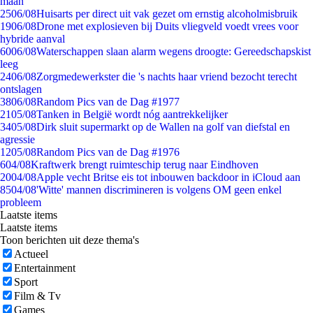
maan
25
06/08
Huisarts per direct uit vak gezet om ernstig alcoholmisbruik
19
06/08
Drone met explosieven bij Duits vliegveld voedt vrees voor
hybride aanval
60
06/08
Waterschappen slaan alarm wegens droogte: Gereedschapskist
leeg
24
06/08
Zorgmedewerkster die 's nachts haar vriend bezocht terecht
ontslagen
38
06/08
Random Pics van de Dag #1977
21
05/08
Tanken in België wordt nóg aantrekkelijker
34
05/08
Dirk sluit supermarkt op de Wallen na golf van diefstal en
agressie
12
05/08
Random Pics van de Dag #1976
6
04/08
Kraftwerk brengt ruimteschip terug naar Eindhoven
20
04/08
Apple vecht Britse eis tot inbouwen backdoor in iCloud aan
85
04/08
'Witte' mannen discrimineren is volgens OM geen enkel
probleem
Laatste items
Laatste items
Toon berichten uit deze thema's
Actueel
Entertainment
Sport
Film & Tv
Games