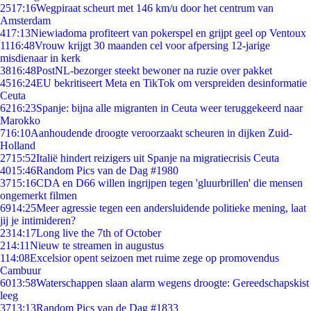
25
17:16
Wegpiraat scheurt met 146 km/u door het centrum van
Amsterdam
4
17:13
Niewiadoma profiteert van pokerspel en grijpt geel op Ventoux
11
16:48
Vrouw krijgt 30 maanden cel voor afpersing 12-jarige
misdienaar in kerk
38
16:48
PostNL-bezorger steekt bewoner na ruzie over pakket
45
16:24
EU bekritiseert Meta en TikTok om verspreiden desinformatie
Ceuta
62
16:23
Spanje: bijna alle migranten in Ceuta weer teruggekeerd naar
Marokko
7
16:10
Aanhoudende droogte veroorzaakt scheuren in dijken Zuid-
Holland
27
15:52
Italië hindert reizigers uit Spanje na migratiecrisis Ceuta
40
15:46
Random Pics van de Dag #1980
37
15:16
CDA en D66 willen ingrijpen tegen 'gluurbrillen' die mensen
ongemerkt filmen
69
14:25
Meer agressie tegen een andersluidende politieke mening, laat
jij je intimideren?
23
14:17
Long live the 7th of October
2
14:11
Nieuw te streamen in augustus
1
14:08
Excelsior opent seizoen met ruime zege op promovendus
Cambuur
60
13:58
Waterschappen slaan alarm wegens droogte: Gereedschapskist
leeg
37
13:13
Random Pics van de Dag #1833