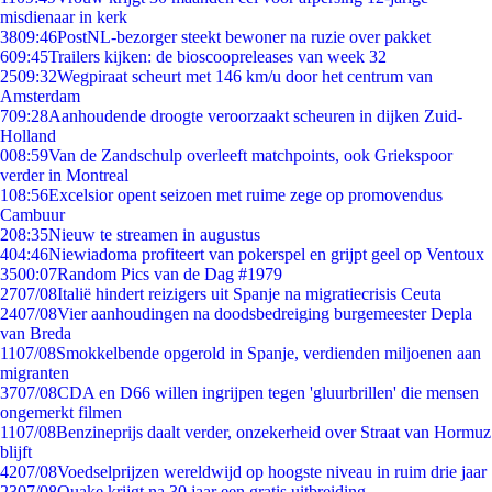
misdienaar in kerk
38
09:46
PostNL-bezorger steekt bewoner na ruzie over pakket
6
09:45
Trailers kijken: de bioscoopreleases van week 32
25
09:32
Wegpiraat scheurt met 146 km/u door het centrum van
Amsterdam
7
09:28
Aanhoudende droogte veroorzaakt scheuren in dijken Zuid-
Holland
0
08:59
Van de Zandschulp overleeft matchpoints, ook Griekspoor
verder in Montreal
1
08:56
Excelsior opent seizoen met ruime zege op promovendus
Cambuur
2
08:35
Nieuw te streamen in augustus
4
04:46
Niewiadoma profiteert van pokerspel en grijpt geel op Ventoux
35
00:07
Random Pics van de Dag #1979
27
07/08
Italië hindert reizigers uit Spanje na migratiecrisis Ceuta
24
07/08
Vier aanhoudingen na doodsbedreiging burgemeester Depla
van Breda
11
07/08
Smokkelbende opgerold in Spanje, verdienden miljoenen aan
migranten
37
07/08
CDA en D66 willen ingrijpen tegen 'gluurbrillen' die mensen
ongemerkt filmen
11
07/08
Benzineprijs daalt verder, onzekerheid over Straat van Hormuz
blijft
42
07/08
Voedselprijzen wereldwijd op hoogste niveau in ruim drie jaar
23
07/08
Quake krijgt na 30 jaar een gratis uitbreiding