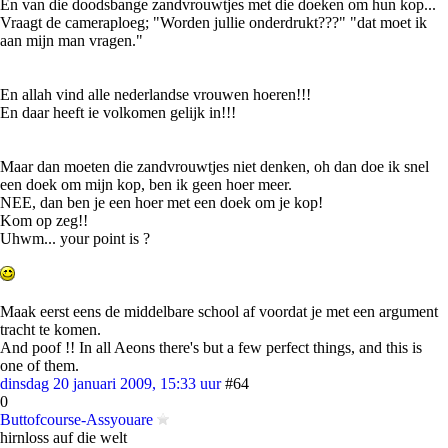
En van die doodsbange zandvrouwtjes met die doeken om hun kop...
Vraagt de cameraploeg; "Worden jullie onderdrukt???" "dat moet ik
aan mijn man vragen."
En allah vind alle nederlandse vrouwen hoeren!!!
En daar heeft ie volkomen gelijk in!!!
Maar dan moeten die zandvrouwtjes niet denken, oh dan doe ik snel
een doek om mijn kop, ben ik geen hoer meer.
NEE, dan ben je een hoer met een doek om je kop!
Kom op zeg!!
Uhwm... your point is ?
Maak eerst eens de middelbare school af voordat je met een argument
tracht te komen.
And poof !! In all Aeons there's but a few perfect things, and this is
one of them.
dinsdag 20 januari 2009, 15:33 uur
#64
0
Buttofcourse-Assyouare
hirnloss auf die welt