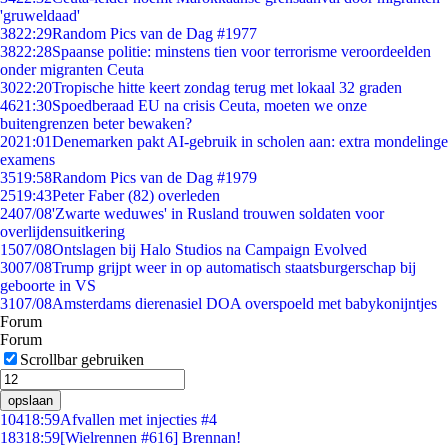
'gruweldaad'
38
22:29
Random Pics van de Dag #1977
38
22:28
Spaanse politie: minstens tien voor terrorisme veroordeelden
onder migranten Ceuta
30
22:20
Tropische hitte keert zondag terug met lokaal 32 graden
46
21:30
Spoedberaad EU na crisis Ceuta, moeten we onze
buitengrenzen beter bewaken?
20
21:01
Denemarken pakt AI-gebruik in scholen aan: extra mondelinge
examens
35
19:58
Random Pics van de Dag #1979
25
19:43
Peter Faber (82) overleden
24
07/08
'Zwarte weduwes' in Rusland trouwen soldaten voor
overlijdensuitkering
15
07/08
Ontslagen bij Halo Studios na Campaign Evolved
30
07/08
Trump grijpt weer in op automatisch staatsburgerschap bij
geboorte in VS
31
07/08
Amsterdams dierenasiel DOA overspoeld met babykonijntjes
Forum
Forum
Scrollbar gebruiken
opslaan
104
18:59
Afvallen met injecties #4
183
18:59
[Wielrennen #616] Brennan!