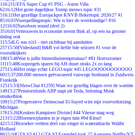
1
16:21
UEFA Super Cup #1 PSG - Aston Villa
62
16:12
Het grote dagelijkse Trump nieuws topic #31
5
16:11
Het gezellige Eurojackpot KNVB Bekertopic 2026/27 #1
85
16:03
Voorspellingstopic: Wie is hier de weerkundige? #16
121
16:02
Saxofoon sound (deel 2)
35
16:01
Vertrouwen in economie neemt flink af, op een na grootse
daling ooit
1
15:54
LG nas n1t1 - niet zichtbaar bij aansluiten
257
15:50
[Videoland] B&B vol liefde 6de seizoen #1 voor de
vooruitkijkers
180
15:48
Wat is jullie binnenhuistemperatuur? #81 Horrorzomer
111
15:48
Koopzegels sparen bij AH duurt straks 2x zo lang
275
15:46
Het enige echte LEGO-topic #45 LEGOOOOOOOOOOO
60
15:37
200.000 mensen geëvacueerd vanwege bosbrand in Zuidwest-
Frankrijk
125
15:33
[ShowChat #1259] Waar we gezellig klagen over de warmte
149
15:27
Pensioenfonds ABP stapt uit Tesla, beloning Musk
struikelblok
109
15:27
Progressieve Democraat El-Sayed wint nipt voorverkiezing
Michigan
176
15:26
[Keuken Kampioen Divisie] #44 Vitesse mag weg
213
15:22
Bloemen/planten in je eigen tuin #94 Kleur!
42
15:12
Bezoeker verliest deel van vinger in waterattractie Walibi
Holland
86
15:10
GTA VI #12 GTA VI Extended look 27 Augustus Netflix/YT