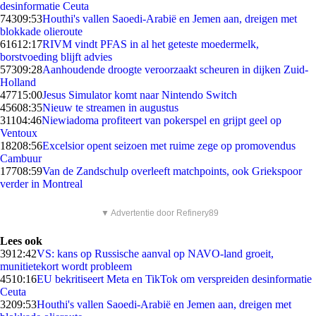
desinformatie Ceuta
743
09:53
Houthi's vallen Saoedi-Arabië en Jemen aan, dreigen met
blokkade olieroute
616
12:17
RIVM vindt PFAS in al het geteste moedermelk,
borstvoeding blijft advies
573
09:28
Aanhoudende droogte veroorzaakt scheuren in dijken Zuid-
Holland
477
15:00
Jesus Simulator komt naar Nintendo Switch
456
08:35
Nieuw te streamen in augustus
311
04:46
Niewiadoma profiteert van pokerspel en grijpt geel op
Ventoux
182
08:56
Excelsior opent seizoen met ruime zege op promovendus
Cambuur
177
08:59
Van de Zandschulp overleeft matchpoints, ook Griekspoor
verder in Montreal
▼ Advertentie door Refinery89
Lees ook
39
12:42
VS: kans op Russische aanval op NAVO-land groeit,
munitietekort wordt probleem
45
10:16
EU bekritiseert Meta en TikTok om verspreiden desinformatie
Ceuta
32
09:53
Houthi's vallen Saoedi-Arabië en Jemen aan, dreigen met