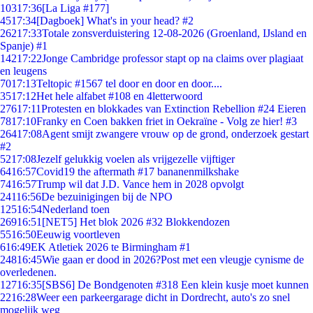
103
17:36
[La Liga #177]
45
17:34
[Dagboek] What's in your head? #2
262
17:33
Totale zonsverduistering 12-08-2026 (Groenland, IJsland en
Spanje) #1
142
17:22
Jonge Cambridge professor stapt op na claims over plagiaat
en leugens
70
17:13
Teltopic #1567 tel door en door en door....
35
17:12
Het hele alfabet #108 en 4letterwoord
276
17:11
Protesten en blokkades van Extinction Rebellion #24 Eieren
78
17:10
Franky en Coen bakken friet in Oekraïne - Volg ze hier! #3
264
17:08
Agent smijt zwangere vrouw op de grond, onderzoek gestart
#2
52
17:08
Jezelf gelukkig voelen als vrijgezelle vijftiger
64
16:57
Covid19 the aftermath #17 bananenmilkshake
74
16:57
Trump wil dat J.D. Vance hem in 2028 opvolgt
241
16:56
De bezuinigingen bij de NPO
125
16:54
Nederland toen
269
16:51
[NET5] Het blok 2026 #32 Blokkendozen
55
16:50
Eeuwig voortleven
6
16:49
EK Atletiek 2026 te Birmingham #1
248
16:45
Wie gaan er dood in 2026?Post met een vleugje cynisme de
overledenen.
127
16:35
[SBS6] De Bondgenoten #318 Een klein kusje moet kunnen
22
16:28
Weer een parkeergarage dicht in Dordrecht, auto's zo snel
mogelijk weg