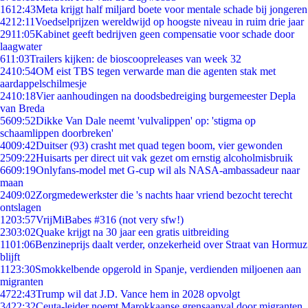
16
12:43
Meta krijgt half miljard boete voor mentale schade bij jongeren
42
12:11
Voedselprijzen wereldwijd op hoogste niveau in ruim drie jaar
29
11:05
Kabinet geeft bedrijven geen compensatie voor schade door
laagwater
6
11:03
Trailers kijken: de bioscoopreleases van week 32
24
10:54
OM eist TBS tegen verwarde man die agenten stak met
aardappelschilmesje
24
10:18
Vier aanhoudingen na doodsbedreiging burgemeester Depla
van Breda
56
09:52
Dikke Van Dale neemt 'vulvalippen' op: 'stigma op
schaamlippen doorbreken'
40
09:42
Duitser (93) crasht met quad tegen boom, vier gewonden
25
09:22
Huisarts per direct uit vak gezet om ernstig alcoholmisbruik
66
09:19
Onlyfans-model met G-cup wil als NASA-ambassadeur naar
maan
24
09:02
Zorgmedewerkster die 's nachts haar vriend bezocht terecht
ontslagen
12
03:57
VrijMiBabes #316 (not very sfw!)
23
03:02
Quake krijgt na 30 jaar een gratis uitbreiding
11
01:06
Benzineprijs daalt verder, onzekerheid over Straat van Hormuz
blijft
11
23:30
Smokkelbende opgerold in Spanje, verdienden miljoenen aan
migranten
47
22:43
Trump wil dat J.D. Vance hem in 2028 opvolgt
34
22:32
Ceuta-leider noemt Marokkaanse grensaanval door migranten