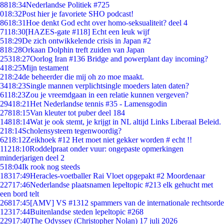
88
18:34
Nederlandse Politiek #725
0
18:32
Post hier je favoriete SHO podcast!
86
18:31
Hoe denkt God echt over homo-seksualiteit? deel 4
71
18:30
[HAZES-gate #118] Echt een leuk wijf
5
18:29
De zich ontwikkelende crisis in Japan #2
8
18:28
Orkaan Dolphin treft zuiden van Japan
253
18:27
Oorlog Iran #136 Bridge and powerplant day incoming?
4
18:25
Mijn testament
2
18:24
de beheerder die mij oh zo moe maakt.
34
18:23
Single mannen verplichtsingle moeders laten daten?
61
18:23
Zou je vreemdgaan in een relatie kunnen vergeven?
294
18:21
Het Nederlandse tennis #35 - Lamensgodin
278
18:15
Van kleuter tot puber deel 184
148
18:14
Wat je ook stemt, je krijgt in NL altijd Links Liberaal Beleid.
2
18:14
Scholensysteem tegenwoordig?
62
18:12
Zeikhoek #12 Het moet niet gekker worden # echt !!
112
18:10
Roddelpraat onder vuur: ongepaste opmerkingen
minderjarigen deel 2
5
18:04
Ik rook nog steeds
183
17:49
Heracles-voetballer Rai Vloet opgepakt #2 Moordenaar
227
17:46
Nederlandse plaatsnamen lepeltopic #213 elk gehucht met
een bord telt
268
17:45
[AMV] VS #1312 spammers van de internationale rechtsorde
123
17:44
Buitenlandse steden lepeltopic #268
229
17:40
The Odyssey (Christopher Nolan) 17 juli 2026