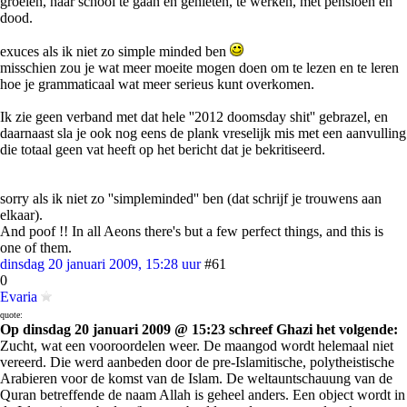
groeien, naar school te gaan en genieten, te werken, met pensioen en
dood.
exuces als ik niet zo simple minded ben
misschien zou je wat meer moeite mogen doen om te lezen en te leren
hoe je grammaticaal wat meer serieus kunt overkomen.
Ik zie geen verband met dat hele ''2012 doomsday shit'' gebrazel, en
daarnaast sla je ook nog eens de plank vreselijk mis met een aanvulling
die totaal geen vat heeft op het bericht dat je bekritiseerd.
sorry als ik niet zo ''simpleminded'' ben (dat schrijf je trouwens aan
elkaar).
And poof !! In all Aeons there's but a few perfect things, and this is
one of them.
dinsdag 20 januari 2009, 15:28 uur
#61
0
Evaria
quote:
Op dinsdag 20 januari 2009 @ 15:23 schreef Ghazi het volgende:
Zucht, wat een vooroordelen weer. De maangod wordt helemaal niet
vereerd. Die werd aanbeden door de pre-Islamitische, polytheistische
Arabieren voor de komst van de Islam. De weltauntschauung van de
Quran betreffende de naam Allah is geheel anders. Een object wordt in