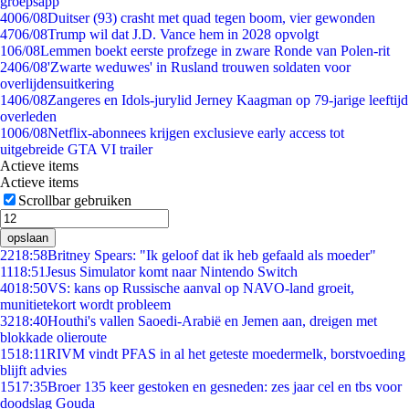
groepsapp
40
06/08
Duitser (93) crasht met quad tegen boom, vier gewonden
47
06/08
Trump wil dat J.D. Vance hem in 2028 opvolgt
1
06/08
Lemmen boekt eerste profzege in zware Ronde van Polen-rit
24
06/08
'Zwarte weduwes' in Rusland trouwen soldaten voor
overlijdensuitkering
14
06/08
Zangeres en Idols-jurylid Jerney Kaagman op 79-jarige leeftijd
overleden
10
06/08
Netflix-abonnees krijgen exclusieve early access tot
uitgebreide GTA VI trailer
Actieve items
Actieve items
Scrollbar gebruiken
opslaan
22
18:58
Britney Spears: "Ik geloof dat ik heb gefaald als moeder"
11
18:51
Jesus Simulator komt naar Nintendo Switch
40
18:50
VS: kans op Russische aanval op NAVO-land groeit,
munitietekort wordt probleem
32
18:40
Houthi's vallen Saoedi-Arabië en Jemen aan, dreigen met
blokkade olieroute
15
18:11
RIVM vindt PFAS in al het geteste moedermelk, borstvoeding
blijft advies
15
17:35
Broer 135 keer gestoken en gesneden: zes jaar cel en tbs voor
doodslag Gouda