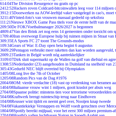
6
14:04
The Division Resurgence nu gratis op pc
24
12:52
Hackers roven Coldcard-bitcoinwallets leeg voor 114 miljoen d
39
12:15
Doorwerken na AOW-leeftijd vaker vastgelegd in cao's, moet
32
11:40
Vinted-foto's van vrouwen massaal gedeeld op seksfora
1
11:21
Nieuwe XBOX Game Pass titels voor de eerste helft van de ma
2
09:50
De FOK!Voetbalmanager 2026/2027 is begonnen
48
09:47
Van den Brink zet nog eens 14 gemeenten onder toezicht om s
17
09:40
Iran overweegt Europese hulp bij ruimen mijnen in Straat va
3
09:35
EA Sports FC 27 toont The Grounds-modus
1
09:34
Gears of War: E-Day open beta begint 6 augustus
36
09:29
Pentagon verbruikt meer raketten dan kan worden aangevuld, t
20
09:23
Tanken in België wordt nóg aantrekkelijker
31
09:07
Dirk sluit supermarkt op de Wallen na golf van diefstal en agre
13
08:53
Nederlander (23) aangehouden in Duitsland na snelheid van 
3
05:43
Gedurfd NEC blijft overeind bij Olympiakos
14
05/08
Long live the 7th of October
12
05/08
Random Pics van de Dag #1976
20
04/08
OM: vierde verdachte (18) vast op verdenking van beramen aa
14
04/08
Italiaanse vrouw wint 1 miljoen, gooit kraslot per abuis weg
27
04/08
Spaanse politie: minstens tien voor terrorisme veroordeelden 
5
04/08
Kraftwerk brengt ruimteschip terug naar Eindhoven
1
04/08
Reusser wint tijdrit en neemt geel over, Nooijen knap tweede
7
04/08
Vakantiekiekje Verstappen en Wolff voedt geruchten over Merc
18
04/08
Spotify bereikt mijlpaal, voor het eerst 300 miljoen premium-
27
04/08
Houthi's vallen luchthaven Najran in Saoedi-Arabië aan