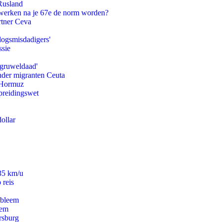
Rusland
 werken na je 67e de norm worden?
rtner Ceva
logsmisdadigers'
ssie
'gruweldaad'
onder migranten Ceuta
n Hormuz
preidingswet
ollar
235 km/u
 reis
obleem
eem
rsburg