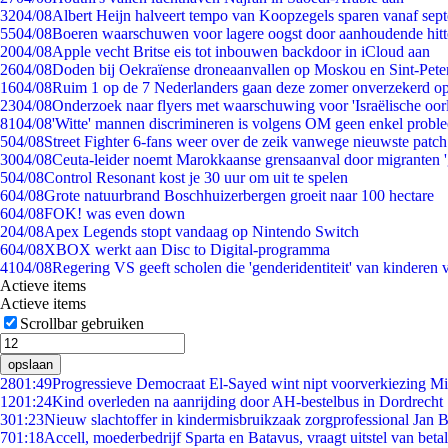
32
04/08
Albert Heijn halveert tempo van Koopzegels sparen vanaf sep
55
04/08
Boeren waarschuwen voor lagere oogst door aanhoudende hitt
20
04/08
Apple vecht Britse eis tot inbouwen backdoor in iCloud aan
26
04/08
Doden bij Oekraïense droneaanvallen op Moskou en Sint-Pete
16
04/08
Ruim 1 op de 7 Nederlanders gaan deze zomer onverzekerd op
23
04/08
Onderzoek naar flyers met waarschuwing voor 'Israëlische oor
81
04/08
'Witte' mannen discrimineren is volgens OM geen enkel probl
5
04/08
Street Fighter 6-fans weer over de zeik vanwege nieuwste patch
30
04/08
Ceuta-leider noemt Marokkaanse grensaanval door migranten 
5
04/08
Control Resonant kost je 30 uur om uit te spelen
6
04/08
Grote natuurbrand Boschhuizerbergen groeit naar 100 hectare
6
04/08
FOK! was even down
2
04/08
Apex Legends stopt vandaag op Nintendo Switch
6
04/08
XBOX werkt aan Disc to Digital-programma
41
04/08
Regering VS geeft scholen die 'genderidentiteit' van kinderen
Actieve items
Actieve items
Scrollbar gebruiken
opslaan
28
01:49
Progressieve Democraat El-Sayed wint nipt voorverkiezing M
12
01:24
Kind overleden na aanrijding door AH-bestelbus in Dordrecht
3
01:23
Nieuw slachtoffer in kindermisbruikzaak zorgprofessional Jan B
7
01:18
Accell, moederbedrijf Sparta en Batavus, vraagt uitstel van beta