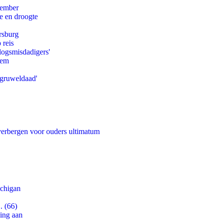
tember
e en droogte
rsburg
 reis
logsmisdadigers'
eem
'gruweldaad'
 verbergen voor ouders ultimatum
ichigan
. (66)
ling aan