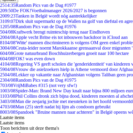
25
14:35
Random Pics van de Dag #1977
2
09:50
De FOK!Voetbalmanager 2026/2027 is begonnen
20
09:23
Tanken in België wordt nóg aantrekkelijker
31
09:07
Dirk sluit supermarkt op de Wallen na golf van diefstal en agre
12
05/08
Random Pics van de Dag #1976
5
04/08
Kraftwerk brengt ruimteschip terug naar Eindhoven
20
04/08
Apple vecht Britse eis tot inbouwen backdoor in iCloud aan
81
04/08
'Witte' mannen discrimineren is volgens OM geen enkel probl
30
04/08
Ceuta-leider noemt Marokkaanse grensaanval door migranten 
6
04/08
Grote natuurbrand Boschhuizerbergen groeit naar 100 hectare
6
04/08
FOK! was even down
41
04/08
Regering VS geeft scholen die 'genderidentiteit' van kinderen
59
04/08
Vrouw die asielzoekers hielp in Athene vermoord door Afghaa
25
04/08
Lekker op vakantie naar Afghanistan volgens Taliban geen pr
23
04/08
Random Pics van de Dag #1975
7
03/08
VrijMiBabes #315 (not very sfw!)
10
03/08
Spider-Man: Brand New Day knalt naar bijna 800 miljoen eur
11
03/08
Phil Collins dronk zich bijna dood, kinderen moesten al afsch
34
03/08
Man die zesjarig jochie met messteken in het hoofd vermoordde 
47
03/08
Man (25) sterft nadat hij lijm als condoom gebruikt
80
03/08
Spandoek "Bruine mannen naar achteren" in België opeens wèl
Laatste items
Laatste items
Toon berichten uit deze thema's