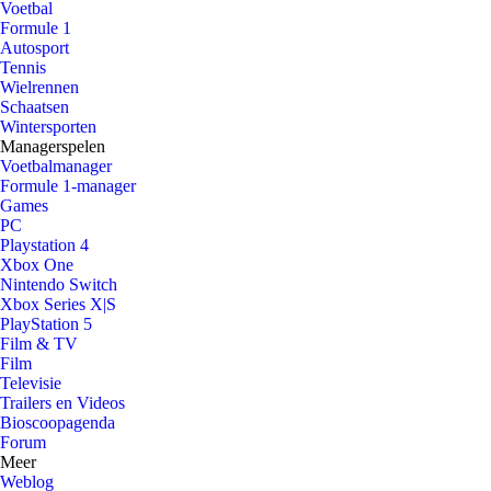
Voetbal
Formule 1
Autosport
Tennis
Wielrennen
Schaatsen
Wintersporten
Managerspelen
Voetbalmanager
Formule 1-manager
Games
PC
Playstation 4
Xbox One
Nintendo Switch
Xbox Series X|S
PlayStation 5
Film & TV
Film
Televisie
Trailers en Videos
Bioscoopagenda
Forum
Meer
Weblog