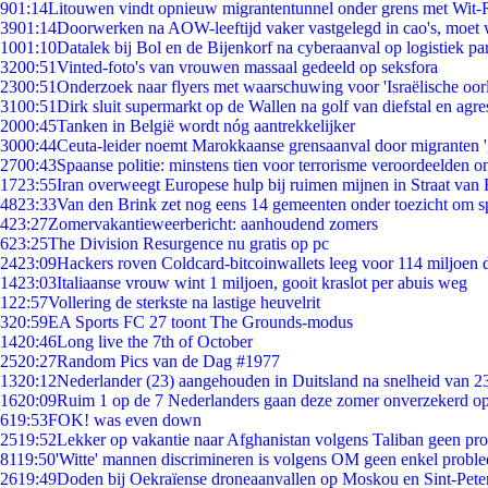
9
01:14
Litouwen vindt opnieuw migrantentunnel onder grens met Wit-
39
01:14
Doorwerken na AOW-leeftijd vaker vastgelegd in cao's, moet
10
01:10
Datalek bij Bol en de Bijenkorf na cyberaanval op logistiek pa
32
00:51
Vinted-foto's van vrouwen massaal gedeeld op seksfora
23
00:51
Onderzoek naar flyers met waarschuwing voor 'Israëlische oor
31
00:51
Dirk sluit supermarkt op de Wallen na golf van diefstal en agre
20
00:45
Tanken in België wordt nóg aantrekkelijker
30
00:44
Ceuta-leider noemt Marokkaanse grensaanval door migranten 
27
00:43
Spaanse politie: minstens tien voor terrorisme veroordeelden 
17
23:55
Iran overweegt Europese hulp bij ruimen mijnen in Straat va
48
23:33
Van den Brink zet nog eens 14 gemeenten onder toezicht om s
4
23:27
Zomervakantieweerbericht: aanhoudend zomers
6
23:25
The Division Resurgence nu gratis op pc
24
23:09
Hackers roven Coldcard-bitcoinwallets leeg voor 114 miljoen d
14
23:03
Italiaanse vrouw wint 1 miljoen, gooit kraslot per abuis weg
1
22:57
Vollering de sterkste na lastige heuvelrit
3
20:59
EA Sports FC 27 toont The Grounds-modus
14
20:46
Long live the 7th of October
25
20:27
Random Pics van de Dag #1977
13
20:12
Nederlander (23) aangehouden in Duitsland na snelheid van 
16
20:09
Ruim 1 op de 7 Nederlanders gaan deze zomer onverzekerd op
6
19:53
FOK! was even down
25
19:52
Lekker op vakantie naar Afghanistan volgens Taliban geen pr
81
19:50
'Witte' mannen discrimineren is volgens OM geen enkel probl
26
19:49
Doden bij Oekraïense droneaanvallen op Moskou en Sint-Pete