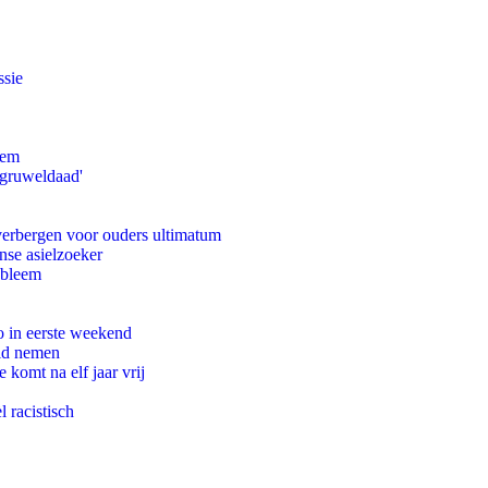
ssie
eem
'gruweldaad'
 verbergen voor ouders ultimatum
nse asielzoeker
obleem
o in eerste weekend
eid nemen
komt na elf jaar vrij
 racistisch