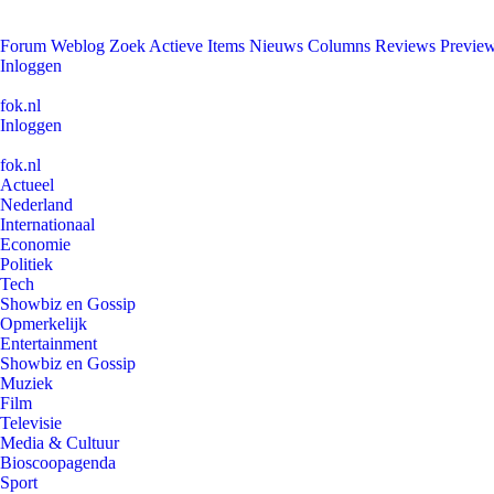
Forum
Weblog
Zoek
Actieve Items
Nieuws
Columns
Reviews
Previe
Inloggen
fok.nl
Inloggen
fok.nl
Actueel
Nederland
Internationaal
Economie
Politiek
Tech
Showbiz en Gossip
Opmerkelijk
Entertainment
Showbiz en Gossip
Muziek
Film
Televisie
Media & Cultuur
Bioscoopagenda
Sport