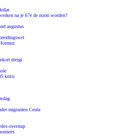
ollar
 werken na je 67e de norm worden?
and augustus
preidingswet
n Hormuz
ekort dreigt
ssie
235 km/u
nslag
onder migranten Ceuta
edes-overstap
abonnees