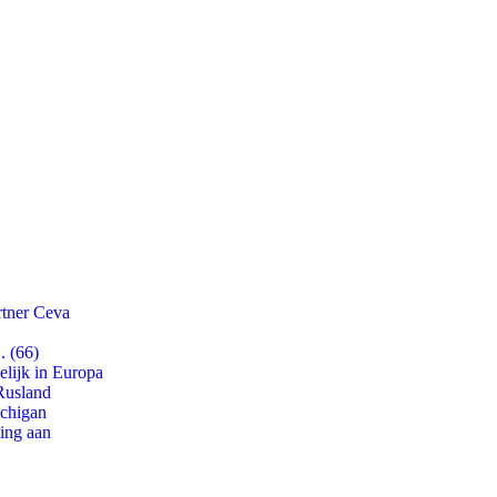
rtner Ceva
. (66)
lijk in Europa
Rusland
ichigan
ling aan