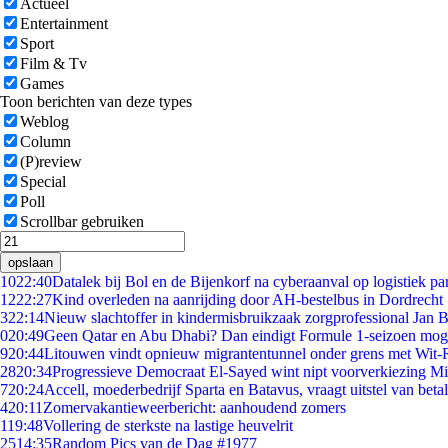
Actueel
Entertainment
Sport
Film & Tv
Games
Toon berichten van deze types
Weblog
Column
(P)review
Special
Poll
Scrollbar gebruiken
opslaan
10
22:40
Datalek bij Bol en de Bijenkorf na cyberaanval op logistiek pa
12
22:27
Kind overleden na aanrijding door AH-bestelbus in Dordrecht
3
22:14
Nieuw slachtoffer in kindermisbruikzaak zorgprofessional Jan B
0
20:49
Geen Qatar en Abu Dhabi? Dan eindigt Formule 1-seizoen moge
9
20:44
Litouwen vindt opnieuw migrantentunnel onder grens met Wit-
28
20:34
Progressieve Democraat El-Sayed wint nipt voorverkiezing M
7
20:24
Accell, moederbedrijf Sparta en Batavus, vraagt uitstel van beta
4
20:11
Zomervakantieweerbericht: aanhoudend zomers
1
19:48
Vollering de sterkste na lastige heuvelrit
25
14:35
Random Pics van de Dag #1977