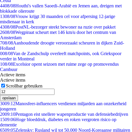
Ceuta
44
08/08
Houthi's vallen Saoedi-Arabië en Jemen aan, dreigen met
blokkade olieroute
13
08/08
Vrouw krijgt 30 maanden cel voor afpersing 12-jarige
misdienaar in kerk
43
08/08
PostNL-bezorger steekt bewoner na ruzie over pakket
26
08/08
Wegpiraat scheurt met 146 km/u door het centrum van
Amsterdam
7
08/08
Aanhoudende droogte veroorzaakt scheuren in dijken Zuid-
Holland
0
08/08
Van de Zandschulp overleeft matchpoints, ook Griekspoor
verder in Montreal
1
08/08
Excelsior opent seizoen met ruime zege op promovendus
Cambuur
Actieve items
Actieve items
Scrollbar gebruiken
opslaan
30
09:12
Manosfeer-influencers verdienen miljarden aan onzekerheid
jongeren
20
09:10
Pentagon eist snellere wapenproductie van defensiebedrijven
15
09:06
Hoge bloeddruk, diabetes en roken vergroten risico op
dementie
65
09:05
Zelensky: Rusland wil tot 50.000 Noord-Koreaanse militairen