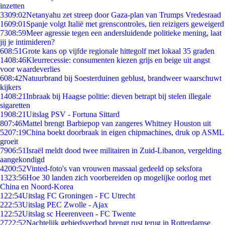
inzetten
33
09:02
Netanyahu zet streep door Gaza-plan van Trumps Vredesraad
16
09:01
Spanje volgt Italië met grenscontroles, tien reizigers geweigerd
73
08:59
Meer agressie tegen een andersluidende politieke mening, laat
jij je intimideren?
6
08:51
Grote kans op vijfde regionale hittegolf met lokaal 35 graden
14
08:46
Kleurrecessie: consumenten kiezen grijs en beige uit angst
voor waardeverlies
6
08:42
Natuurbrand bij Soesterduinen geblust, brandweer waarschuwt
kijkers
14
08:21
Inbraak bij Haagse politie: dieven betrapt bij stelen illegale
sigaretten
19
08:21
Uitslag PSV - Fortuna Sittard
8
07:46
Mattel brengt Barbiepop van zangeres Whitney Houston uit
52
07:19
China boekt doorbraak in eigen chipmachines, druk op ASML
groeit
79
06:51
Israël meldt dood twee militairen in Zuid-Libanon, vergelding
aangekondigd
42
00:52
Vinted-foto's van vrouwen massaal gedeeld op seksfora
13
23:56
Hoe 30 landen zich voorbereiden op mogelijke oorlog met
China en Noord-Korea
1
22:54
Uitslag FC Groningen - FC Utrecht
2
22:53
Uitslag PEC Zwolle - Ajax
1
22:52
Uitslag sc Heerenveen - FC Twente
27
22:52
Nachtelijk gebiedsverbod brengt rust terug in Rotterdamse