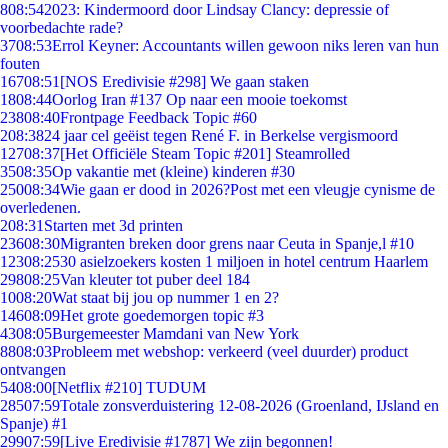
8
08:54
2023: Kindermoord door Lindsay Clancy: depressie of
voorbedachte rade?
37
08:53
Errol Keyner: Accountants willen gewoon niks leren van hun
fouten
167
08:51
[NOS Eredivisie #298] We gaan staken
18
08:44
Oorlog Iran #137 Op naar een mooie toekomst
238
08:40
Frontpage Feedback Topic #60
2
08:38
24 jaar cel geëist tegen René F. in Berkelse vergismoord
127
08:37
[Het Officiële Steam Topic #201] Steamrolled
35
08:35
Op vakantie met (kleine) kinderen #30
250
08:34
Wie gaan er dood in 2026?Post met een vleugje cynisme de
overledenen.
2
08:31
Starten met 3d printen
236
08:30
Migranten breken door grens naar Ceuta in Spanje,l #10
123
08:25
30 asielzoekers kosten 1 miljoen in hotel centrum Haarlem
298
08:25
Van kleuter tot puber deel 184
10
08:20
Wat staat bij jou op nummer 1 en 2?
146
08:09
Het grote goedemorgen topic #3
43
08:05
Burgemeester Mamdani van New York
88
08:03
Probleem met webshop: verkeerd (veel duurder) product
ontvangen
54
08:00
[Netflix #210] TUDUM
285
07:59
Totale zonsverduistering 12-08-2026 (Groenland, IJsland en
Spanje) #1
299
07:59
[Live Eredivisie #1787] We zijn begonnen!