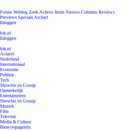
Forum
Weblog
Zoek
Actieve Items
Nieuws
Columns
Reviews
Previews
Specials
Archief
Inloggen
fok.nl
Inloggen
fok.nl
Actueel
Nederland
Internationaal
Economie
Politiek
Tech
Showbiz en Gossip
Opmerkelijk
Entertainment
Showbiz en Gossip
Muziek
Film
Televisie
Media & Cultuur
Bioscoopagenda