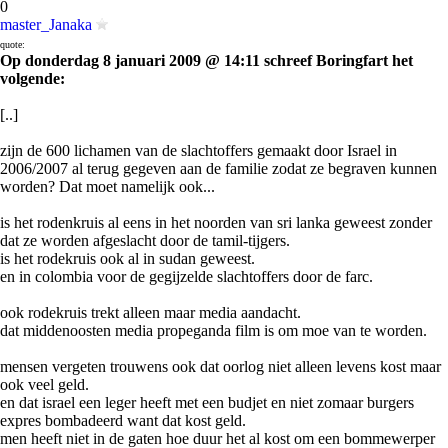
0
master_Janaka
quote:
Op donderdag 8 januari 2009 @ 14:11 schreef Boringfart het
volgende:
[..]
zijn de 600 lichamen van de slachtoffers gemaakt door Israel in
2006/2007 al terug gegeven aan de familie zodat ze begraven kunnen
worden? Dat moet namelijk ook...
is het rodenkruis al eens in het noorden van sri lanka geweest zonder
dat ze worden afgeslacht door de tamil-tijgers.
is het rodekruis ook al in sudan geweest.
en in colombia voor de gegijzelde slachtoffers door de farc.
ook rodekruis trekt alleen maar media aandacht.
dat middenoosten media propeganda film is om moe van te worden.
mensen vergeten trouwens ook dat oorlog niet alleen levens kost maar
ook veel geld.
en dat israel een leger heeft met een budjet en niet zomaar burgers
expres bombadeerd want dat kost geld.
men heeft niet in de gaten hoe duur het al kost om een bommewerper