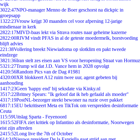
wijk
30
22:47
NPO-manager Menno de Boer geschorst na dickpic in
groepsapp
13
22:23
Vrouw krijgt 30 maanden cel voor afpersing 12-jarige
misdienaar in kerk
28
22:17
MIVD-baas lekt via Strava routes naar geheime kazerne
28
22:00
RIVM vindt PFAS in al de geteste moedermelk, borstvoeding
blijft advies
2
21:38
Vollering breekt Niewiadoma op slotklim en pakt tweede
eindzege
38
21:36
Iran stelt zes eisen aan VS voor heropening Straat van Hormuz
53
21:27
Trump wil dat J.D. Vance hem in 2028 opvolgt
41
20:56
Random Pics van de Dag #1981
43
20:00
XR blokkeert A12 ruim twee uur, agent gebeten bij
aanhouding
14
17:23
Geen 'happy end' bij seksdate via Kinky.nl
35
17:22
Britney Spears: "Ik geloof dat ik heb gefaald als moeder"
43
17:19
PostNL-bezorger steekt bewoner na ruzie over pakket
68
17:15
EU bekritiseert Meta en TikTok om verspreiden desinformatie
Ceuta
1
15:59
Uitslag Sparta - Feyenoord
16
15:52
FIFA ziet kritiek op Infantino als desinformatie, Noorwegen
eist zijn aftreden
24
15:52
Long live the 7th of October
6
14:34
Nieuwe president De la Espriella gaat strijd aan met