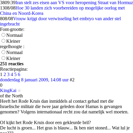
38
09:39
Iran stelt zes eisen aan VS voor heropening Straat van Hormuz
13
08/08
Hoe 30 landen zich voorbereiden op mogelijke oorlog met
China en Noord-Korea
8
08/08
Vrouw krijgt door verwisseling het embryo van ander stel
ingebracht
Font-grootte:
Normaal
Kleiner
regelhoogte :
Normaal
Kleiner
251 reacties
Reactiepagina:
1
2
3
4
5
6
donderdag 8 januari 2009, 14:08 uur
#2
0
KingKai
of the North
Heeft het Rode Kruis dan inmiddels al contact gehad met die
Israelische militair die twee jaar geleden door Hamas is gevangen
genomen? Volgens internationaal recht zou dat namelijk wel moeten.
Of kijkt het Rode Kruis door een gekleurde bril?
De lucht is groen... Het gras is blauw... Ik ben niet stoned... Wat lul je