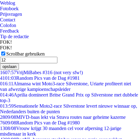
Weblog
Fotoboek
Prijsvragen
Contact
Colofon
Feedback
Tip de redactie
FOK!
FOK!
Scrollbar gebruiken
opslaan
16
07:57
VrijMiBabes #316 (not very sfw!)
41
01:03
Random Pics van de Dag #1981
0
16:11
Almansa wint Moto3-race Silverstone, Uriarte profiteert niet
van afwezige kampioenschapsleider
0
14:46
Aprilia domineert Britse Grand Prix op Silverstone met dubbele
top-3
0
13:59
Sensationele Moto2-race Silverstone levert nieuwe winnaar op,
Nederlanders buiten de punten
28
09/08
MIVD-baas lekt via Strava routes naar geheime kazerne
76
09/08
Random Pics van de Dag #1980
13
08/08
Vrouw krijgt 30 maanden cel voor afpersing 12-jarige
misdienaar in kerk