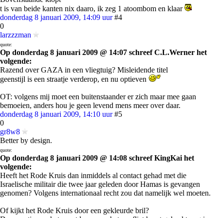
t is van beide kanten nix daaro, ik zeg 1 atoombom en klaar
donderdag 8 januari 2009, 14:09 uur
#4
0
larzzzman
quote:
Op donderdag 8 januari 2009 @ 14:07 schreef C.L.Werner het
volgende:
Razend over GAZA in een vliegtuig? Misleidende titel
geenstijl is een straatje verderop, en nu optieven
OT: volgens mij moet een buitenstaander er zich maar mee gaan
bemoeien, anders hou je geen levend mens meer over daar.
donderdag 8 januari 2009, 14:10 uur
#5
0
gr8w8
Better by design.
quote:
Op donderdag 8 januari 2009 @ 14:08 schreef KingKai het
volgende:
Heeft het Rode Kruis dan inmiddels al contact gehad met die
Israelische militair die twee jaar geleden door Hamas is gevangen
genomen? Volgens internationaal recht zou dat namelijk wel moeten.
Of kijkt het Rode Kruis door een gekleurde bril?