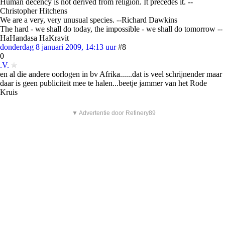
Human decency is not derived from religion. It precedes it. --
Christopher Hitchens
We are a very, very unusual species. --Richard Dawkins
The hard - we shall do today, the impossible - we shall do tomorrow --
HaHandasa HaKravit
donderdag 8 januari 2009, 14:13 uur
#8
0
.V.
en al die andere oorlogen in bv Afrika......dat is veel schrijnender maar
daar is geen publiciteit mee te halen...beetje jammer van het Rode
Kruis
▼ Advertentie door Refinery89