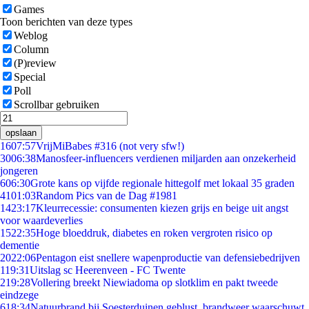
Games
Toon berichten van deze types
Weblog
Column
(P)review
Special
Poll
Scrollbar gebruiken
opslaan
16
07:57
VrijMiBabes #316 (not very sfw!)
30
06:38
Manosfeer-influencers verdienen miljarden aan onzekerheid
jongeren
6
06:30
Grote kans op vijfde regionale hittegolf met lokaal 35 graden
41
01:03
Random Pics van de Dag #1981
14
23:17
Kleurrecessie: consumenten kiezen grijs en beige uit angst
voor waardeverlies
15
22:35
Hoge bloeddruk, diabetes en roken vergroten risico op
dementie
20
22:06
Pentagon eist snellere wapenproductie van defensiebedrijven
1
19:31
Uitslag sc Heerenveen - FC Twente
2
19:28
Vollering breekt Niewiadoma op slotklim en pakt tweede
eindzege
6
18:34
Natuurbrand bij Soesterduinen geblust, brandweer waarschuwt