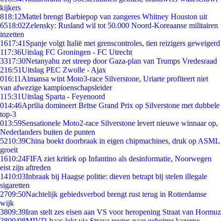
kijkers
8
18:12
Mattel brengt Barbiepop van zangeres Whitney Houston uit
65
18:02
Zelensky: Rusland wil tot 50.000 Noord-Koreaanse militairen
inzetten
16
17:41
Spanje volgt Italië met grenscontroles, tien reizigers geweigerd
1
17:36
Uitslag FC Groningen - FC Utrecht
33
17:30
Netanyahu zet streep door Gaza-plan van Trumps Vredesraad
2
16:51
Uitslag PEC Zwolle - Ajax
0
16:11
Almansa wint Moto3-race Silverstone, Uriarte profiteert niet
van afwezige kampioenschapsleider
1
15:31
Uitslag Sparta - Feyenoord
0
14:46
Aprilia domineert Britse Grand Prix op Silverstone met dubbele
top-3
0
13:59
Sensationele Moto2-race Silverstone levert nieuwe winnaar op,
Nederlanders buiten de punten
52
10:39
China boekt doorbraak in eigen chipmachines, druk op ASML
groeit
16
10:24
FIFA ziet kritiek op Infantino als desinformatie, Noorwegen
eist zijn aftreden
14
10:03
Inbraak bij Haagse politie: dieven betrapt bij stelen illegale
sigaretten
27
09:50
Nachtelijk gebiedsverbod brengt rust terug in Rotterdamse
wijk
38
09:39
Iran stelt zes eisen aan VS voor heropening Straat van Hormuz
28
09/08
MIVD-baas lekt via Strava routes naar geheime kazerne