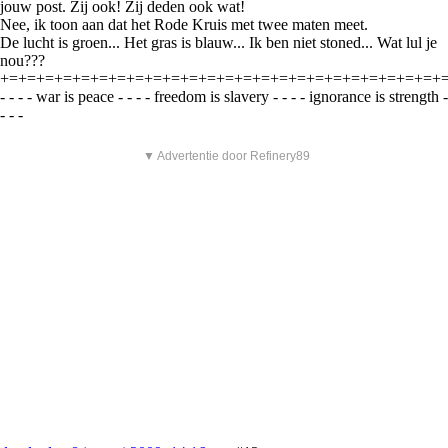
jouw post. Zij ook! Zij deden ook wat!
Nee, ik toon aan dat het Rode Kruis met twee maten meet.
De lucht is groen... Het gras is blauw... Ik ben niet stoned... Wat lul je
nou???
+=+=+=+=+=+=+=+=+=+=+=+=+=+=+=+=+=+=+=+=+=+=+=+=+
- - - - war is peace - - - - freedom is slavery - - - - ignorance is strength -
- - -
▼ Advertentie door Refinery89