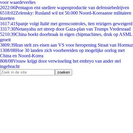
voor waardeverlies
20
22:06
Pentagon eist snellere wapenproductie van defensiebedrijven
65
18:02
Zelensky: Rusland wil tot 50.000 Noord-Koreaanse militairen
inzetten
16
17:41
Spanje volgt Italië met grenscontroles, tien reizigers geweigerd
33
17:30
Netanyahu zet streep door Gaza-plan van Trumps Vredesraad
52
10:39
China boekt doorbraak in eigen chipmachines, druk op ASML
groeit
38
09:39
Iran stelt zes eisen aan VS voor heropening Straat van Hormuz
13
08/08
Hoe 30 landen zich voorbereiden op mogelijke oorlog met
China en Noord-Korea
8
08/08
Vrouw krijgt door verwisseling het embryo van ander stel
ingebracht