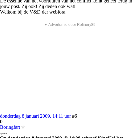
De essentie van het voortduren van het conflict komt geheel terug in
jouw post. Zij ook! Zij deden ook wat!
Welkom bij de V&D der webfora.
▼ Advertentie door Refinery89
donderdag 8 januari 2009, 14:11 uur
#6
0
Boringfart
quote: