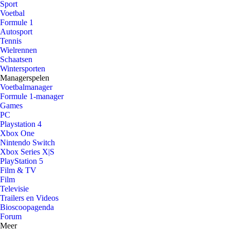
Sport
Voetbal
Formule 1
Autosport
Tennis
Wielrennen
Schaatsen
Wintersporten
Managerspelen
Voetbalmanager
Formule 1-manager
Games
PC
Playstation 4
Xbox One
Nintendo Switch
Xbox Series X|S
PlayStation 5
Film & TV
Film
Televisie
Trailers en Videos
Bioscoopagenda
Forum
Meer