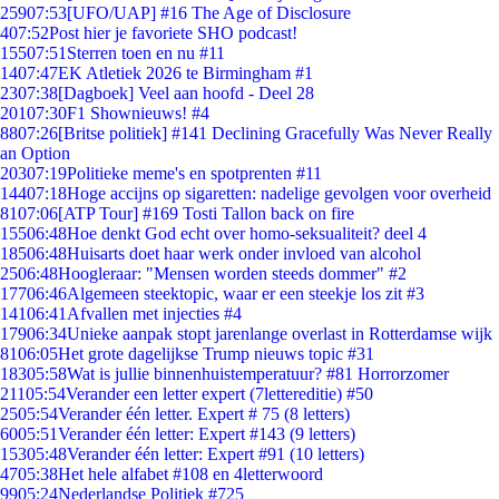
259
07:53
[UFO/UAP] #16 The Age of Disclosure
4
07:52
Post hier je favoriete SHO podcast!
155
07:51
Sterren toen en nu #11
14
07:47
EK Atletiek 2026 te Birmingham #1
23
07:38
[Dagboek] Veel aan hoofd - Deel 28
201
07:30
F1 Shownieuws! #4
88
07:26
[Britse politiek] #141 Declining Gracefully Was Never Really
an Option
203
07:19
Politieke meme's en spotprenten #11
144
07:18
Hoge accijns op sigaretten: nadelige gevolgen voor overheid
81
07:06
[ATP Tour] #169 Tosti Tallon back on fire
155
06:48
Hoe denkt God echt over homo-seksualiteit? deel 4
185
06:48
Huisarts doet haar werk onder invloed van alcohol
25
06:48
Hoogleraar: "Mensen worden steeds dommer" #2
177
06:46
Algemeen steektopic, waar er een steekje los zit #3
141
06:41
Afvallen met injecties #4
179
06:34
Unieke aanpak stopt jarenlange overlast in Rotterdamse wijk
81
06:05
Het grote dagelijkse Trump nieuws topic #31
183
05:58
Wat is jullie binnenhuistemperatuur? #81 Horrorzomer
211
05:54
Verander een letter expert (7lettereditie) #50
25
05:54
Verander één letter. Expert # 75 (8 letters)
60
05:51
Verander één letter: Expert #143 (9 letters)
153
05:48
Verander één letter: Expert #91 (10 letters)
47
05:38
Het hele alfabet #108 en 4letterwoord
99
05:24
Nederlandse Politiek #725