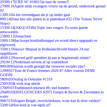
293
09:17
[CRE SC #160] Op naar de zomer!!
270
09:16
Agent smijt zwangere vrouw op de grond, onderzoek gestart
#2
13
09:16
Is het vreemdgaan als je op tinder gaat
8
09:14
Draai hier alle platen in je platenkast #32 (The Torture Never
Stops)
153
09:14
[AKQ] #3384 Topic met vragen. En soms goede
antwoorden.
258
09:13
IJsmachine
10
09:13
Man koopt honkbalknuppel en wordt direct opgepakt en
afgevoerd.
35
09:13
Nieuwe flitspaal in Hollandscheveld binnen 24 uur
opgeblazen
46
09:12
Hoeveel geld spendeer jij aan je beginnende relatie?
291
09:12
Nederland stevent af op watertekort
9
09:09
Waarom wordt gezegd dat vrouwen socialer zijn?
129
09:07
Tour de France femmes 2026 #7 Allez vooruit DEMI
GODIN
58
09:05
Oorlog in Oekraïne #1319
25
09:05
Ik rook nog steeds
170
09:03
Traditioneel tekenen #6; met honden
294
09:03
[INFLUENCERS #297] Toetjes & Bevers & Zwemmen in
water
9
08:55
Tolvignet België, overzichtskaart, waar kan ik deze vinden?
52
08:54
Hoe kom je van egels af?