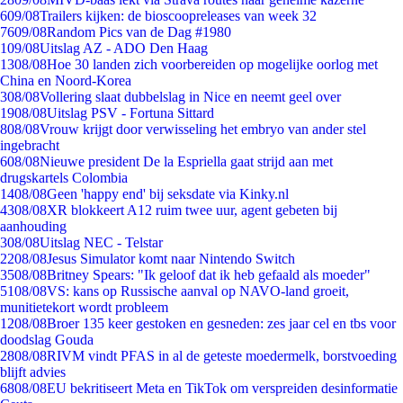
6
09/08
Trailers kijken: de bioscoopreleases van week 32
76
09/08
Random Pics van de Dag #1980
1
09/08
Uitslag AZ - ADO Den Haag
13
08/08
Hoe 30 landen zich voorbereiden op mogelijke oorlog met
China en Noord-Korea
3
08/08
Vollering slaat dubbelslag in Nice en neemt geel over
19
08/08
Uitslag PSV - Fortuna Sittard
8
08/08
Vrouw krijgt door verwisseling het embryo van ander stel
ingebracht
6
08/08
Nieuwe president De la Espriella gaat strijd aan met
drugskartels Colombia
14
08/08
Geen 'happy end' bij seksdate via Kinky.nl
43
08/08
XR blokkeert A12 ruim twee uur, agent gebeten bij
aanhouding
3
08/08
Uitslag NEC - Telstar
22
08/08
Jesus Simulator komt naar Nintendo Switch
35
08/08
Britney Spears: "Ik geloof dat ik heb gefaald als moeder"
51
08/08
VS: kans op Russische aanval op NAVO-land groeit,
munitietekort wordt probleem
12
08/08
Broer 135 keer gestoken en gesneden: zes jaar cel en tbs voor
doodslag Gouda
28
08/08
RIVM vindt PFAS in al de geteste moedermelk, borstvoeding
blijft advies
68
08/08
EU bekritiseert Meta en TikTok om verspreiden desinformatie