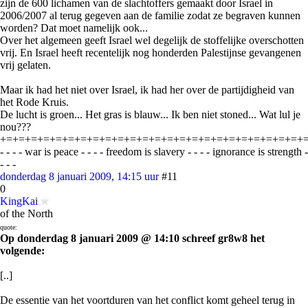
zijn de 600 lichamen van de slachtoffers gemaakt door Israel in
2006/2007 al terug gegeven aan de familie zodat ze begraven kunnen
worden? Dat moet namelijk ook...
Over het algemeen geeft Israel wel degelijk de stoffelijke overschotten
vrij. En Israel heeft recentelijk nog honderden Palestijnse gevangenen
vrij gelaten.
Maar ik had het niet over Israel, ik had her over de partijdigheid van
het Rode Kruis.
De lucht is groen... Het gras is blauw... Ik ben niet stoned... Wat lul je
nou???
+=+=+=+=+=+=+=+=+=+=+=+=+=+=+=+=+=+=+=+=+=+=+=+=+
- - - - war is peace - - - - freedom is slavery - - - - ignorance is strength -
- - -
donderdag 8 januari 2009, 14:15 uur
#11
0
KingKai
of the North
quote:
Op donderdag 8 januari 2009 @ 14:10 schreef gr8w8 het
volgende:
[..]
De essentie van het voortduren van het conflict komt geheel terug in