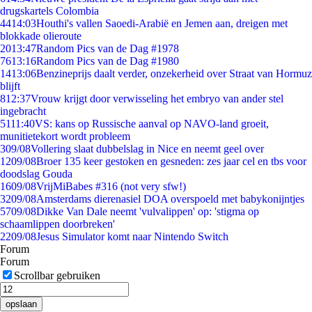
drugskartels Colombia
44
14:03
Houthi's vallen Saoedi-Arabië en Jemen aan, dreigen met
blokkade olieroute
20
13:47
Random Pics van de Dag #1978
76
13:16
Random Pics van de Dag #1980
14
13:06
Benzineprijs daalt verder, onzekerheid over Straat van Hormuz
blijft
8
12:37
Vrouw krijgt door verwisseling het embryo van ander stel
ingebracht
51
11:40
VS: kans op Russische aanval op NAVO-land groeit,
munitietekort wordt probleem
3
09/08
Vollering slaat dubbelslag in Nice en neemt geel over
12
09/08
Broer 135 keer gestoken en gesneden: zes jaar cel en tbs voor
doodslag Gouda
16
09/08
VrijMiBabes #316 (not very sfw!)
32
09/08
Amsterdams dierenasiel DOA overspoeld met babykonijntjes
57
09/08
Dikke Van Dale neemt 'vulvalippen' op: 'stigma op
schaamlippen doorbreken'
22
09/08
Jesus Simulator komt naar Nintendo Switch
Forum
Forum
Scrollbar gebruiken
opslaan