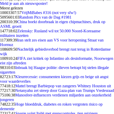
Meld je aan als nieuwsposter!
Meest gelezen
100033
07:57
VrijMiBabes #316 (not very sfw!)
50956
01:03
Random Pics van de Dag #1981
2003
10:39
China boekt doorbraak in eigen chipmachines, druk op
ASML groeit
1477
18:02
Zelensky: Rusland wil tot 50.000 Noord-Koreaanse
militairen inzetten
1173
09:39
Iran stelt zes eisen aan VS voor heropening Straat van
Hormuz
1086
09:50
Nachtelijk gebiedsverbod brengt rust terug in Rotterdamse
wijk
1009
10:24
FIFA ziet kritiek op Infantino als desinformatie, Noorwegen
eist zijn aftreden
983
10:03
Inbraak bij Haagse politie: dieven betrapt bij stelen illegale
sigaretten
827
23:17
Kleurrecessie: consumenten kiezen grijs en beige uit angst
voor waardeverlies
774
18:12
Mattel brengt Barbiepop van zangeres Whitney Houston uit
772
17:30
Netanyahu zet streep door Gaza-plan van Trumps Vredesraad
751
06:38
Manosfeer-influencers verdienen miljarden aan onzekerheid
jongeren
748
22:35
Hoge bloeddruk, diabetes en roken vergroten risico op
dementie
723
17:41
Spanje volgt Italië met grenscontroles, tien reizigers