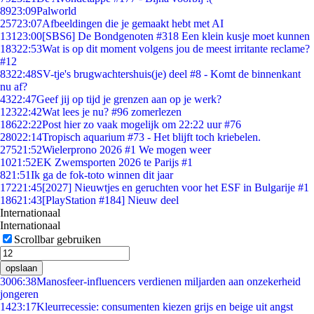
89
23:09
Palworld
257
23:07
Afbeeldingen die je gemaakt hebt met AI
131
23:00
[SBS6] De Bondgenoten #318 Een klein kusje moet kunnen
183
22:53
Wat is op dit moment volgens jou de meest irritante reclame?
#12
83
22:48
SV-tje's brugwachtershuis(je) deel #8 - Komt de binnenkant
nu af?
43
22:47
Geef jij op tijd je grenzen aan op je werk?
123
22:42
Wat lees je nu? #96 zomerlezen
186
22:22
Post hier zo vaak mogelijk om 22:22 uur #76
280
22:14
Tropisch aquarium #73 - Het blijft toch kriebelen.
275
21:52
Wielerprono 2026 #1 We mogen weer
10
21:52
EK Zwemsporten 2026 te Parijs #1
8
21:51
Ik ga de fok-toto winnen dit jaar
172
21:45
[2027] Nieuwtjes en geruchten voor het ESF in Bulgarije #1
186
21:43
[PlayStation #184] Nieuw deel
Internationaal
Internationaal
Scrollbar gebruiken
opslaan
30
06:38
Manosfeer-influencers verdienen miljarden aan onzekerheid
jongeren
14
23:17
Kleurrecessie: consumenten kiezen grijs en beige uit angst