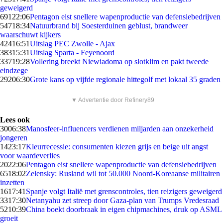
geweigerd
691
22:06
Pentagon eist snellere wapenproductie van defensiebedrijven
547
18:34
Natuurbrand bij Soesterduinen geblust, brandweer
waarschuwt kijkers
424
16:51
Uitslag PEC Zwolle - Ajax
383
15:31
Uitslag Sparta - Feyenoord
337
19:28
Vollering breekt Niewiadoma op slotklim en pakt tweede
eindzege
292
06:30
Grote kans op vijfde regionale hittegolf met lokaal 35 graden
▼ Advertentie door Refinery89
Lees ook
30
06:38
Manosfeer-influencers verdienen miljarden aan onzekerheid
jongeren
14
23:17
Kleurrecessie: consumenten kiezen grijs en beige uit angst
voor waardeverlies
20
22:06
Pentagon eist snellere wapenproductie van defensiebedrijven
65
18:02
Zelensky: Rusland wil tot 50.000 Noord-Koreaanse militairen
inzetten
16
17:41
Spanje volgt Italië met grenscontroles, tien reizigers geweigerd
33
17:30
Netanyahu zet streep door Gaza-plan van Trumps Vredesraad
52
10:39
China boekt doorbraak in eigen chipmachines, druk op ASML
groeit