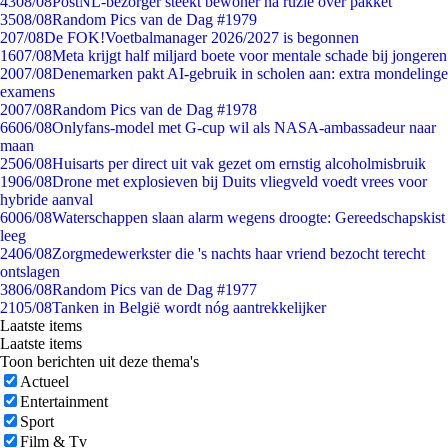
43
08/08
PostNL-bezorger steekt bewoner na ruzie over pakket
35
08/08
Random Pics van de Dag #1979
2
07/08
De FOK!Voetbalmanager 2026/2027 is begonnen
16
07/08
Meta krijgt half miljard boete voor mentale schade bij jongeren
20
07/08
Denemarken pakt AI-gebruik in scholen aan: extra mondelinge
examens
20
07/08
Random Pics van de Dag #1978
66
06/08
Onlyfans-model met G-cup wil als NASA-ambassadeur naar
maan
25
06/08
Huisarts per direct uit vak gezet om ernstig alcoholmisbruik
19
06/08
Drone met explosieven bij Duits vliegveld voedt vrees voor
hybride aanval
60
06/08
Waterschappen slaan alarm wegens droogte: Gereedschapskist
leeg
24
06/08
Zorgmedewerkster die 's nachts haar vriend bezocht terecht
ontslagen
38
06/08
Random Pics van de Dag #1977
21
05/08
Tanken in België wordt nóg aantrekkelijker
Laatste items
Laatste items
Toon berichten uit deze thema's
Actueel
Entertainment
Sport
Film & Tv