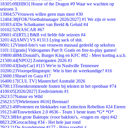
183
05:09
[HBO] House of the Dragon #9 Waar we wachten op
seizoen 3.
139
04:57
Vrouwen willen geen man meer #30
124
04:38
[FOK!Voetbalmanager 2026/2027] #1 We zijn er weer
103
03:43
De Schatkamer van Beeld & Geluid #4
101
02:52
NASCAR #67
206
01:45
[RTL] B&B vol liefde 6de seizoen #4
32
01:42
[AMV] VS #1313 Lying sack of shit.
90
01:12
Vinted-foto's van vrouwen massaal gedeeld op seksfora
11
01:11
[gratis] Videogames Part 9: Gratis en free-to-play games!
198
00:48
McDonald's, Burger King en KFC #82 - Meer korting a.u.b.
215
00:44
[NPO2] Zomergasten 2026 #1
105
00:43
[IndyCar] #115 We're in Nashville Tennessee
102
00:23
Voorspellingstopic: Wie is hier de weerkundige? #16
236
00:19
Israel en Gaza #17
164
00:17
[CUL TV] Masterchef Australië 2026
67
00:13
Tenenkrommende fouten bij teksten in het openbaar #74
41
00:05
[2026/2027] Eredivisietoto #1
26
23:57
Natuur en Wild
256
23:57
[Wielrennen #616] Brennan!
285
23:49
Protesten en blokkades van Extinction Rebellion #24 Eieren
191
23:40
Touwtrekken 2.0 #636 - Team 1 beste team *G* *O*
79
23:38
Het grote Baktopic (voor bakfoto's, -vragen en -tips) #42
88
23:29
Geocaching #34 - Het hele jaar rond
79
23:21
De Avondetappe #177 - Bijna voorbij :(