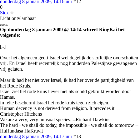
donderdag 8 januari 2009, 14:16 uur
#12
0
Sicx
Licht ontvlambaar
quote:
Op donderdag 8 januari 2009 @ 14:14 schreef KingKai het
volgende:
[..]
Over het algemeen geeft Israel wel degelijk de stoffelijke overschotten
vrij. En Israel heeft recentelijk nog honderden Palestijnse gevangenen
vrij gelaten.
Maar ik had het niet over Israel, ik had her over de partijdigheid van
het Rode Kruis.
Israel ziet het rode kruis liever niet als schild gebruikt worden door
Hamas.
In feite beschermt Israel het rode kruis tegen zich eigen.
Human decency is not derived from religion. It precedes it. --
Christopher Hitchens
We are a very, very unusual species. --Richard Dawkins
The hard - we shall do today, the impossible - we shall do tomorrow --
HaHandasa HaKravit
donderdag 8 januari 2009, 14:17 uur
#13