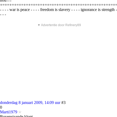
nou???
+=+=+=+=+=+=+=+=+=+=+=+=+=+=+=+=+=+=+=+=+=+=+=+=+
- - - - war is peace - - - - freedom is slavery - - - - ignorance is strength -
- - -
▼ Advertentie door Refinery89
donderdag 8 januari 2009, 14:09 uur
#3
0
Marti1979
Bovenstaande klopt