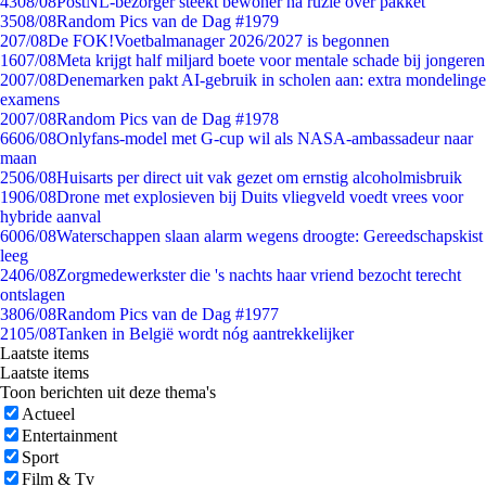
43
08/08
PostNL-bezorger steekt bewoner na ruzie over pakket
35
08/08
Random Pics van de Dag #1979
2
07/08
De FOK!Voetbalmanager 2026/2027 is begonnen
16
07/08
Meta krijgt half miljard boete voor mentale schade bij jongeren
20
07/08
Denemarken pakt AI-gebruik in scholen aan: extra mondelinge
examens
20
07/08
Random Pics van de Dag #1978
66
06/08
Onlyfans-model met G-cup wil als NASA-ambassadeur naar
maan
25
06/08
Huisarts per direct uit vak gezet om ernstig alcoholmisbruik
19
06/08
Drone met explosieven bij Duits vliegveld voedt vrees voor
hybride aanval
60
06/08
Waterschappen slaan alarm wegens droogte: Gereedschapskist
leeg
24
06/08
Zorgmedewerkster die 's nachts haar vriend bezocht terecht
ontslagen
38
06/08
Random Pics van de Dag #1977
21
05/08
Tanken in België wordt nóg aantrekkelijker
Laatste items
Laatste items
Toon berichten uit deze thema's
Actueel
Entertainment
Sport
Film & Tv