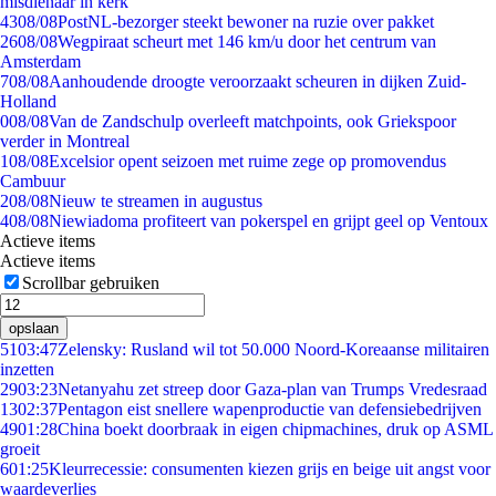
misdienaar in kerk
43
08/08
PostNL-bezorger steekt bewoner na ruzie over pakket
26
08/08
Wegpiraat scheurt met 146 km/u door het centrum van
Amsterdam
7
08/08
Aanhoudende droogte veroorzaakt scheuren in dijken Zuid-
Holland
0
08/08
Van de Zandschulp overleeft matchpoints, ook Griekspoor
verder in Montreal
1
08/08
Excelsior opent seizoen met ruime zege op promovendus
Cambuur
2
08/08
Nieuw te streamen in augustus
4
08/08
Niewiadoma profiteert van pokerspel en grijpt geel op Ventoux
Actieve items
Actieve items
Scrollbar gebruiken
opslaan
51
03:47
Zelensky: Rusland wil tot 50.000 Noord-Koreaanse militairen
inzetten
29
03:23
Netanyahu zet streep door Gaza-plan van Trumps Vredesraad
13
02:37
Pentagon eist snellere wapenproductie van defensiebedrijven
49
01:28
China boekt doorbraak in eigen chipmachines, druk op ASML
groeit
6
01:25
Kleurrecessie: consumenten kiezen grijs en beige uit angst voor
waardeverlies