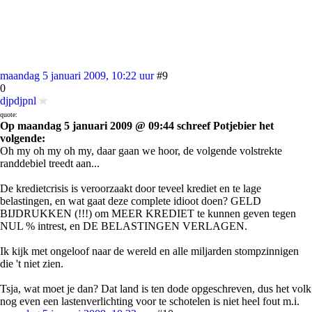
maandag 5 januari 2009, 10:22 uur
#9
0
djpdjpnl
quote:
Op maandag 5 januari 2009 @ 09:44 schreef Potjebier het
volgende:
Oh my oh my oh my, daar gaan we hoor, de volgende volstrekte
randdebiel treedt aan...
De kredietcrisis is veroorzaakt door teveel krediet en te lage
belastingen, en wat gaat deze complete idioot doen? GELD
BIJDRUKKEN (!!!) om MEER KREDIET te kunnen geven tegen
NUL % intrest, en DE BELASTINGEN VERLAGEN.
Ik kijk met ongeloof naar de wereld en alle miljarden stompzinnigen
die 't niet zien.
Tsja, wat moet je dan? Dat land is ten dode opgeschreven, dus het volk
nog even een lastenverlichting voor te schotelen is niet heel fout m.i.