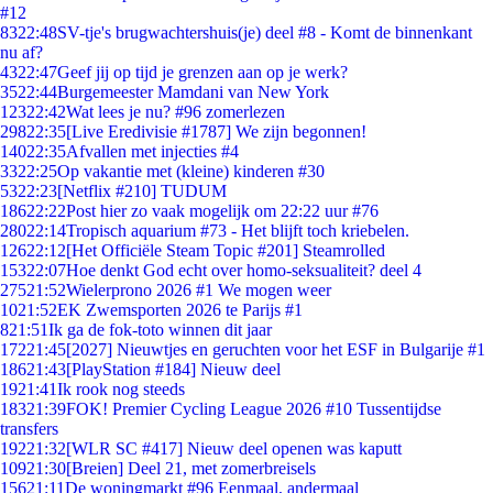
#12
83
22:48
SV-tje's brugwachtershuis(je) deel #8 - Komt de binnenkant
nu af?
43
22:47
Geef jij op tijd je grenzen aan op je werk?
35
22:44
Burgemeester Mamdani van New York
123
22:42
Wat lees je nu? #96 zomerlezen
298
22:35
[Live Eredivisie #1787] We zijn begonnen!
140
22:35
Afvallen met injecties #4
33
22:25
Op vakantie met (kleine) kinderen #30
53
22:23
[Netflix #210] TUDUM
186
22:22
Post hier zo vaak mogelijk om 22:22 uur #76
280
22:14
Tropisch aquarium #73 - Het blijft toch kriebelen.
126
22:12
[Het Officiële Steam Topic #201] Steamrolled
153
22:07
Hoe denkt God echt over homo-seksualiteit? deel 4
275
21:52
Wielerprono 2026 #1 We mogen weer
10
21:52
EK Zwemsporten 2026 te Parijs #1
8
21:51
Ik ga de fok-toto winnen dit jaar
172
21:45
[2027] Nieuwtjes en geruchten voor het ESF in Bulgarije #1
186
21:43
[PlayStation #184] Nieuw deel
19
21:41
Ik rook nog steeds
183
21:39
FOK! Premier Cycling League 2026 #10 Tussentijdse
transfers
192
21:32
[WLR SC #417] Nieuw deel openen was kaputt
109
21:30
[Breien] Deel 21, met zomerbreisels
156
21:11
De woningmarkt #96 Eenmaal, andermaal