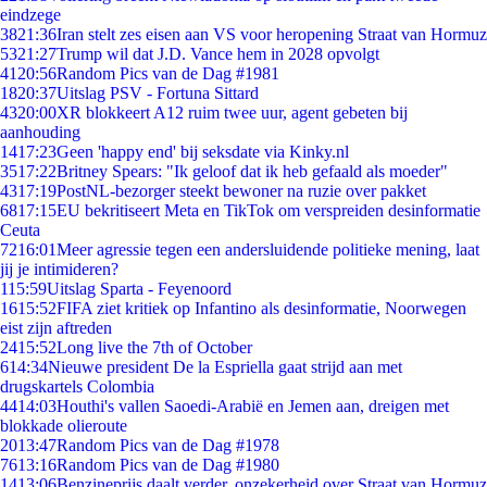
eindzege
38
21:36
Iran stelt zes eisen aan VS voor heropening Straat van Hormuz
53
21:27
Trump wil dat J.D. Vance hem in 2028 opvolgt
41
20:56
Random Pics van de Dag #1981
18
20:37
Uitslag PSV - Fortuna Sittard
43
20:00
XR blokkeert A12 ruim twee uur, agent gebeten bij
aanhouding
14
17:23
Geen 'happy end' bij seksdate via Kinky.nl
35
17:22
Britney Spears: "Ik geloof dat ik heb gefaald als moeder"
43
17:19
PostNL-bezorger steekt bewoner na ruzie over pakket
68
17:15
EU bekritiseert Meta en TikTok om verspreiden desinformatie
Ceuta
72
16:01
Meer agressie tegen een andersluidende politieke mening, laat
jij je intimideren?
1
15:59
Uitslag Sparta - Feyenoord
16
15:52
FIFA ziet kritiek op Infantino als desinformatie, Noorwegen
eist zijn aftreden
24
15:52
Long live the 7th of October
6
14:34
Nieuwe president De la Espriella gaat strijd aan met
drugskartels Colombia
44
14:03
Houthi's vallen Saoedi-Arabië en Jemen aan, dreigen met
blokkade olieroute
20
13:47
Random Pics van de Dag #1978
76
13:16
Random Pics van de Dag #1980
14
13:06
Benzineprijs daalt verder, onzekerheid over Straat van Hormuz