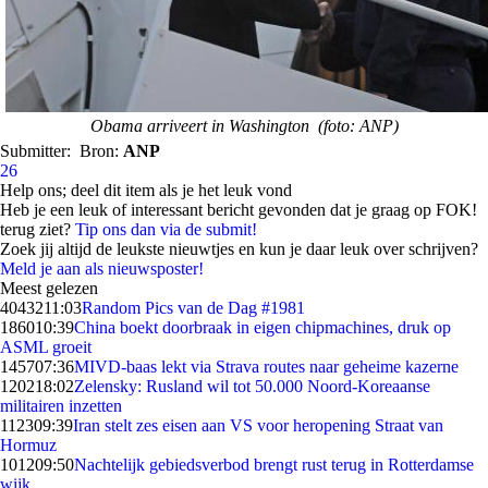
Obama arriveert in Washington (foto: ANP)
Submitter:
Bron:
ANP
26
Help ons; deel dit item als je het leuk vond
Heb je een leuk of interessant bericht gevonden dat je graag op FOK!
terug ziet?
Tip ons dan via de submit!
Zoek jij altijd de leukste nieuwtjes en kun je daar leuk over schrijven?
Meld je aan als nieuwsposter!
Meest gelezen
40432
11:03
Random Pics van de Dag #1981
1860
10:39
China boekt doorbraak in eigen chipmachines, druk op
ASML groeit
1457
07:36
MIVD-baas lekt via Strava routes naar geheime kazerne
1202
18:02
Zelensky: Rusland wil tot 50.000 Noord-Koreaanse
militairen inzetten
1123
09:39
Iran stelt zes eisen aan VS voor heropening Straat van
Hormuz
1012
09:50
Nachtelijk gebiedsverbod brengt rust terug in Rotterdamse
wijk