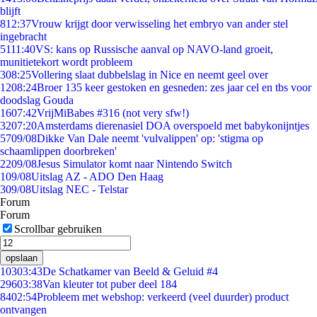
blijft
8
12:37
Vrouw krijgt door verwisseling het embryo van ander stel
ingebracht
51
11:40
VS: kans op Russische aanval op NAVO-land groeit,
munitietekort wordt probleem
3
08:25
Vollering slaat dubbelslag in Nice en neemt geel over
12
08:24
Broer 135 keer gestoken en gesneden: zes jaar cel en tbs voor
doodslag Gouda
16
07:42
VrijMiBabes #316 (not very sfw!)
32
07:20
Amsterdams dierenasiel DOA overspoeld met babykonijntjes
57
09/08
Dikke Van Dale neemt 'vulvalippen' op: 'stigma op
schaamlippen doorbreken'
22
09/08
Jesus Simulator komt naar Nintendo Switch
1
09/08
Uitslag AZ - ADO Den Haag
3
09/08
Uitslag NEC - Telstar
Forum
Forum
Scrollbar gebruiken
opslaan
103
03:43
De Schatkamer van Beeld & Geluid #4
296
03:38
Van kleuter tot puber deel 184
84
02:54
Probleem met webshop: verkeerd (veel duurder) product
ontvangen