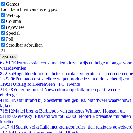
Games
Toon berichten van deze types
Weblog
Column
(P)review
Special
Poll
Scrollbar gebruiken
opslaan
6
23:17
Kleurrecessie: consumenten kiezen grijs en beige uit angst voor
waardeverlies
8
22:35
Hoge bloeddruk, diabetes en roken vergroten risico op dementie
13
22:06
Pentagon eist snellere wapenproductie van defensiebedrijven
1
19:31
Uitslag sc Heerenveen - FC Twente
2
19:28
Vollering breekt Niewiadoma op slotklim en pakt tweede
eindzege
4
18:34
Natuurbrand bij Soesterduinen geblust, brandweer waarschuwt
kijkers
7
18:12
Mattel brengt Barbiepop van zangeres Whitney Houston uit
51
18:02
Zelensky: Rusland wil tot 50.000 Noord-Koreaanse militairen
inzetten
14
17:41
Spanje volgt Italië met grenscontroles, tien reizigers geweigerd
1
17:36
Uitslag FC Groningen - FC Utrecht