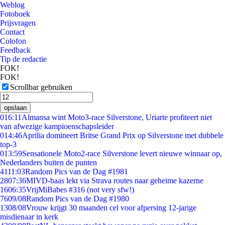
Weblog
Fotoboek
Prijsvragen
Contact
Colofon
Feedback
Tip de redactie
FOK!
FOK!
Scrollbar gebruiken
opslaan
0
16:11
Almansa wint Moto3-race Silverstone, Uriarte profiteert niet
van afwezige kampioenschapsleider
0
14:46
Aprilia domineert Britse Grand Prix op Silverstone met dubbele
top-3
0
13:59
Sensationele Moto2-race Silverstone levert nieuwe winnaar op,
Nederlanders buiten de punten
41
11:03
Random Pics van de Dag #1981
28
07:36
MIVD-baas lekt via Strava routes naar geheime kazerne
16
06:35
VrijMiBabes #316 (not very sfw!)
76
09/08
Random Pics van de Dag #1980
13
08/08
Vrouw krijgt 30 maanden cel voor afpersing 12-jarige
misdienaar in kerk