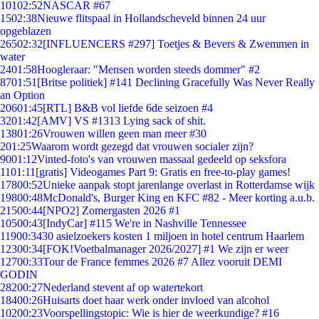
101
02:52
NASCAR #67
15
02:38
Nieuwe flitspaal in Hollandscheveld binnen 24 uur
opgeblazen
265
02:32
[INFLUENCERS #297] Toetjes & Bevers & Zwemmen in
water
24
01:58
Hoogleraar: "Mensen worden steeds dommer" #2
87
01:51
[Britse politiek] #141 Declining Gracefully Was Never Really
an Option
206
01:45
[RTL] B&B vol liefde 6de seizoen #4
32
01:42
[AMV] VS #1313 Lying sack of shit.
138
01:26
Vrouwen willen geen man meer #30
2
01:25
Waarom wordt gezegd dat vrouwen socialer zijn?
90
01:12
Vinted-foto's van vrouwen massaal gedeeld op seksfora
11
01:11
[gratis] Videogames Part 9: Gratis en free-to-play games!
178
00:52
Unieke aanpak stopt jarenlange overlast in Rotterdamse wijk
198
00:48
McDonald's, Burger King en KFC #82 - Meer korting a.u.b.
215
00:44
[NPO2] Zomergasten 2026 #1
105
00:43
[IndyCar] #115 We're in Nashville Tennessee
119
00:34
30 asielzoekers kosten 1 miljoen in hotel centrum Haarlem
123
00:34
[FOK!Voetbalmanager 2026/2027] #1 We zijn er weer
127
00:33
Tour de France femmes 2026 #7 Allez vooruit DEMI
GODIN
282
00:27
Nederland stevent af op watertekort
184
00:26
Huisarts doet haar werk onder invloed van alcohol
102
00:23
Voorspellingstopic: Wie is hier de weerkundige? #16