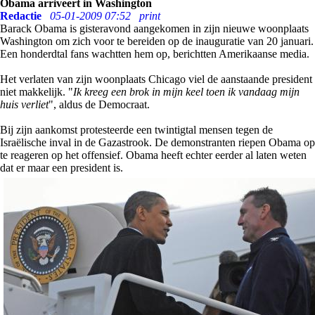
Obama arriveert in Washington
Redactie
05-01-2009 07:52
print
Barack Obama is gisteravond aangekomen in zijn nieuwe woonplaats
Washington om zich voor te bereiden op de inauguratie van 20 januari.
Een honderdtal fans wachtten hem op, berichtten Amerikaanse media.
Het verlaten van zijn woonplaats Chicago viel de aanstaande president
niet makkelijk. "
Ik kreeg een brok in mijn keel toen ik vandaag mijn
huis verliet
", aldus de Democraat.
Bij zijn aankomst protesteerde een twintigtal mensen tegen de
Israëlische inval in de Gazastrook. De demonstranten riepen Obama op
te reageren op het offensief. Obama heeft echter eerder al laten weten
dat er maar een president is.