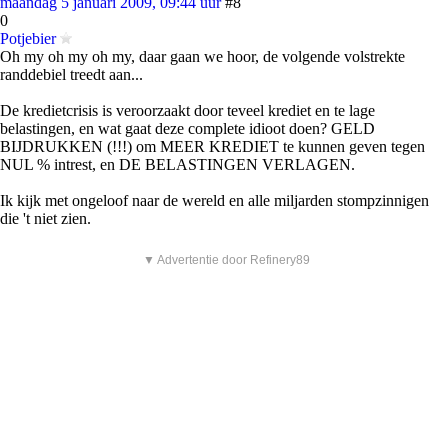
maandag 5 januari 2009, 09:44 uur
#8
0
Potjebier
Oh my oh my oh my, daar gaan we hoor, de volgende volstrekte
randdebiel treedt aan...
De kredietcrisis is veroorzaakt door teveel krediet en te lage
belastingen, en wat gaat deze complete idioot doen? GELD
BIJDRUKKEN (!!!) om MEER KREDIET te kunnen geven tegen
NUL % intrest, en DE BELASTINGEN VERLAGEN.
Ik kijk met ongeloof naar de wereld en alle miljarden stompzinnigen
die 't niet zien.
▼ Advertentie door Refinery89