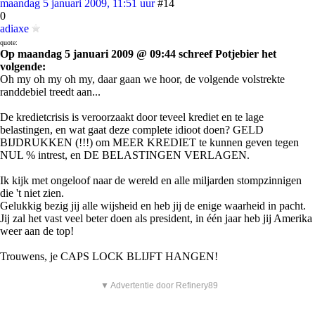
maandag 5 januari 2009, 11:51 uur
#14
0
adiaxe
quote:
Op maandag 5 januari 2009 @ 09:44 schreef Potjebier het
volgende:
Oh my oh my oh my, daar gaan we hoor, de volgende volstrekte
randdebiel treedt aan...
De kredietcrisis is veroorzaakt door teveel krediet en te lage
belastingen, en wat gaat deze complete idioot doen? GELD
BIJDRUKKEN (!!!) om MEER KREDIET te kunnen geven tegen
NUL % intrest, en DE BELASTINGEN VERLAGEN.
Ik kijk met ongeloof naar de wereld en alle miljarden stompzinnigen
die 't niet zien.
Gelukkig bezig jij alle wijsheid en heb jij de enige waarheid in pacht.
Jij zal het vast veel beter doen als president, in één jaar heb jij Amerika
weer aan de top!
Trouwens, je CAPS LOCK BLIJFT HANGEN!
▼ Advertentie door Refinery89