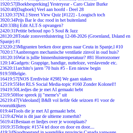
19
20:57
[Boekbespreking] Yesteryear - Caro Claire Burke
16
20:40
[Dagboek] Veel aan hoofd - Deel 28
213
20:37
[NL] Street View Quiz [#122] - Loogisch toch
39
20:34
Prijs Bar le duc rood in het buitenland
4
20:33
Bij Edit ALT-S opvangen?
24
20:31
Petitie behoud npo 5 Soul & Jazz
281
20:28
Totale zonsverduistering 12-08-2026 (Groenland, IJsland en
Spanje) #1
232
20:23
Migranten breken door grens naar Ceuta in Spanje,l #10
70
20:17
Aanbrengen mechanische ventilatie zinvol in oud huis?
181
20:16
Wat is jullie binnenhuistemperatuur? #81 Horrorzomer
1
20:14
Gadgets: Grappige, handige, nutteloze, verslavende etc.
236
20:11
archito's jaren '70 huis #5 - Een nieuw begin
9
19:59
Belgie.
164
19:57
[NOS Eredivisie #298] We gaan staken
125
19:55
Het RLS Social Media-topic #160 Zonder Kolonel!!
194
19:50
Liedjes die je met AI gemaakt hebt
23
19:50
Hoe spreek jij "meme's" uit
262
19:47
[Videoland] B&B vol liefde 6de seizoen #1 voor de
vooruitkijkers
0
19:44
Tools die je met AI gemaakt hebt.
12
19:42
Wat is dit jaar de ultieme zomerhit?
56
19:41
Bestaan er liedjes over je woonplaats?
19
19:35
Teltopic #1574 tel door en door en door....
4
19:34
Noodtoestand in westelijke provincie Canada vanwege