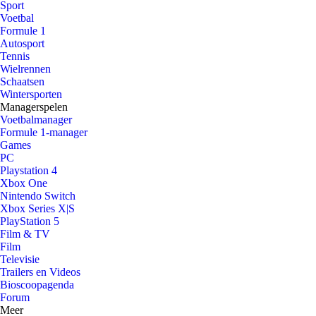
Sport
Voetbal
Formule 1
Autosport
Tennis
Wielrennen
Schaatsen
Wintersporten
Managerspelen
Voetbalmanager
Formule 1-manager
Games
PC
Playstation 4
Xbox One
Nintendo Switch
Xbox Series X|S
PlayStation 5
Film & TV
Film
Televisie
Trailers en Videos
Bioscoopagenda
Forum
Meer