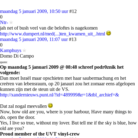
maandag 5 januari 2009, 10:50 uur
#12
0
Ntr-
jah net of bush veel van die beloftes is nagekomen
http://www.dumpert.nl/med(...)ten_kwamen_uit_.html
maandag 5 januari 2009, 11:07 uur
#13
0
Kamphuys
Domo Di Campo
quote:
Op maandag 5 januari 2009 @ 08:48 schreef podr0znik het
volgende:
Dan moet Israël maar opschieten met haar saubermachung en het
creëren van lebensraum, op 20 janauri zou het zomaar eens afgelopen
kunnen zijn met de steun uit de VS.
http://xandernieuws.punt.nl/?id=489999&r=1&tbl_archief=&
Dat zal nogal meevallen
Now, how old are you, where is your harbour, Have many things to
do, open the door.
Yes, I live so true, without my lover. But tell me if the sky is blue, how
old are you?
Proud member of the UVT vinyl-crew