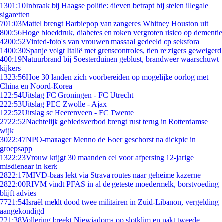
13
01:10
Inbraak bij Haagse politie: dieven betrapt bij stelen illegale
sigaretten
7
01:03
Mattel brengt Barbiepop van zangeres Whitney Houston uit
8
00:56
Hoge bloeddruk, diabetes en roken vergroten risico op dementie
42
00:52
Vinted-foto's van vrouwen massaal gedeeld op seksfora
14
00:30
Spanje volgt Italië met grenscontroles, tien reizigers geweigerd
4
00:19
Natuurbrand bij Soesterduinen geblust, brandweer waarschuwt
kijkers
13
23:56
Hoe 30 landen zich voorbereiden op mogelijke oorlog met
China en Noord-Korea
1
22:54
Uitslag FC Groningen - FC Utrecht
2
22:53
Uitslag PEC Zwolle - Ajax
1
22:52
Uitslag sc Heerenveen - FC Twente
27
22:52
Nachtelijk gebiedsverbod brengt rust terug in Rotterdamse
wijk
30
22:47
NPO-manager Menno de Boer geschorst na dickpic in
groepsapp
13
22:23
Vrouw krijgt 30 maanden cel voor afpersing 12-jarige
misdienaar in kerk
28
22:17
MIVD-baas lekt via Strava routes naar geheime kazerne
28
22:00
RIVM vindt PFAS in al de geteste moedermelk, borstvoeding
blijft advies
77
21:54
Israël meldt dood twee militairen in Zuid-Libanon, vergelding
aangekondigd
2
21:38
Vollering breekt Niewiadoma op slotklim en pakt tweede