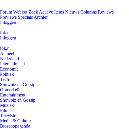
Forum
Weblog
Zoek
Actieve Items
Nieuws
Columns
Reviews
Previews
Specials
Archief
Inloggen
fok.nl
Inloggen
fok.nl
Actueel
Nederland
Internationaal
Economie
Politiek
Tech
Showbiz en Gossip
Opmerkelijk
Entertainment
Showbiz en Gossip
Muziek
Film
Televisie
Media & Cultuur
Bioscoopagenda