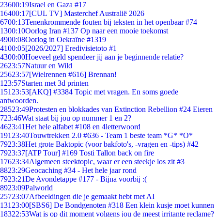
236
00:19
Israel en Gaza #17
164
00:17
[CUL TV] Masterchef Australië 2026
67
00:13
Tenenkrommende fouten bij teksten in het openbaar #74
13
00:10
Oorlog Iran #137 Op naar een mooie toekomst
49
00:08
Oorlog in Oekraïne #1319
41
00:05
[2026/2027] Eredivisietoto #1
43
00:00
Hoeveel geld spendeer jij aan je beginnende relatie?
26
23:57
Natuur en Wild
256
23:57
[Wielrennen #616] Brennan!
1
23:57
Starten met 3d printen
151
23:53
[AKQ] #3384 Topic met vragen. En soms goede
antwoorden.
285
23:49
Protesten en blokkades van Extinction Rebellion #24 Eieren
7
23:46
Wat staat bij jou op nummer 1 en 2?
46
23:41
Het hele alfabet #108 en 4letterwoord
191
23:40
Touwtrekken 2.0 #636 - Team 1 beste team *G* *O*
79
23:38
Het grote Baktopic (voor bakfoto's, -vragen en -tips) #42
79
23:37
[ATP Tour] #169 Tosti Tallon back on fire
176
23:34
Algemeen steektopic, waar er een steekje los zit #3
88
23:29
Geocaching #34 - Het hele jaar rond
79
23:21
De Avondetappe #177 - Bijna voorbij :(
89
23:09
Palworld
257
23:07
Afbeeldingen die je gemaakt hebt met AI
131
23:00
[SBS6] De Bondgenoten #318 Een klein kusje moet kunnen
183
22:53
Wat is op dit moment volgens jou de meest irritante reclame?