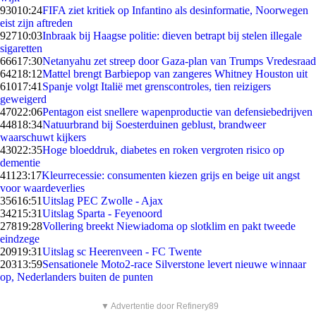
930
10:24
FIFA ziet kritiek op Infantino als desinformatie, Noorwegen
eist zijn aftreden
927
10:03
Inbraak bij Haagse politie: dieven betrapt bij stelen illegale
sigaretten
666
17:30
Netanyahu zet streep door Gaza-plan van Trumps Vredesraad
642
18:12
Mattel brengt Barbiepop van zangeres Whitney Houston uit
610
17:41
Spanje volgt Italië met grenscontroles, tien reizigers
geweigerd
470
22:06
Pentagon eist snellere wapenproductie van defensiebedrijven
448
18:34
Natuurbrand bij Soesterduinen geblust, brandweer
waarschuwt kijkers
430
22:35
Hoge bloeddruk, diabetes en roken vergroten risico op
dementie
411
23:17
Kleurrecessie: consumenten kiezen grijs en beige uit angst
voor waardeverlies
356
16:51
Uitslag PEC Zwolle - Ajax
342
15:31
Uitslag Sparta - Feyenoord
278
19:28
Vollering breekt Niewiadoma op slotklim en pakt tweede
eindzege
209
19:31
Uitslag sc Heerenveen - FC Twente
203
13:59
Sensationele Moto2-race Silverstone levert nieuwe winnaar
op, Nederlanders buiten de punten
▼ Advertentie door Refinery89