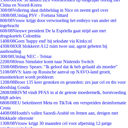
China en Noord-Korea
3
08/08
Vollering slaat dubbelslag in Nice en neemt geel over
18
08/08
Uitslag PSV - Fortuna Sittard
8
08/08
Vrouw krijgt door verwisseling het embryo van ander stel
ingebracht
6
08/08
Nieuwe president De la Espriella gaat strijd aan met
drugskartels Colombia
14
08/08
Geen 'happy end' bij seksdate via Kinky.nl
43
08/08
XR blokkeert A12 ruim twee uur, agent gebeten bij
aanhouding
3
08/08
Uitslag NEC - Telstar
22
08/08
Jesus Simulator komt naar Nintendo Switch
35
08/08
Britney Spears: "Ik geloof dat ik heb gefaald als moeder"
51
08/08
VS: kans op Russische aanval op NAVO-land groeit,
munitietekort wordt probleem
12
08/08
Broer 135 keer gestoken en gesneden: zes jaar cel en tbs voor
doodslag Gouda
28
08/08
RIVM vindt PFAS in al de geteste moedermelk, borstvoeding
blijft advies
68
08/08
EU bekritiseert Meta en TikTok om verspreiden desinformatie
Ceuta
44
08/08
Houthi's vallen Saoedi-Arabië en Jemen aan, dreigen met
blokkade olieroute
13
08/08
Vrouw krijgt 30 maanden cel voor afpersing 12-jarige