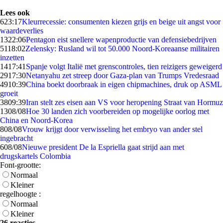
Lees ook
6
23:17
Kleurrecessie: consumenten kiezen grijs en beige uit angst voor
waardeverlies
13
22:06
Pentagon eist snellere wapenproductie van defensiebedrijven
51
18:02
Zelensky: Rusland wil tot 50.000 Noord-Koreaanse militairen
inzetten
14
17:41
Spanje volgt Italië met grenscontroles, tien reizigers geweigerd
29
17:30
Netanyahu zet streep door Gaza-plan van Trumps Vredesraad
49
10:39
China boekt doorbraak in eigen chipmachines, druk op ASML
groeit
38
09:39
Iran stelt zes eisen aan VS voor heropening Straat van Hormuz
13
08/08
Hoe 30 landen zich voorbereiden op mogelijke oorlog met
China en Noord-Korea
8
08/08
Vrouw krijgt door verwisseling het embryo van ander stel
ingebracht
6
08/08
Nieuwe president De la Espriella gaat strijd aan met
drugskartels Colombia
Font-grootte:
Normaal
Kleiner
regelhoogte :
Normaal
Kleiner
26 reacties