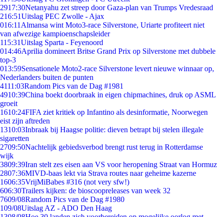
29
17:30
Netanyahu zet streep door Gaza-plan van Trumps Vredesraad
2
16:51
Uitslag PEC Zwolle - Ajax
0
16:11
Almansa wint Moto3-race Silverstone, Uriarte profiteert niet
van afwezige kampioenschapsleider
1
15:31
Uitslag Sparta - Feyenoord
0
14:46
Aprilia domineert Britse Grand Prix op Silverstone met dubbele
top-3
0
13:59
Sensationele Moto2-race Silverstone levert nieuwe winnaar op,
Nederlanders buiten de punten
41
11:03
Random Pics van de Dag #1981
49
10:39
China boekt doorbraak in eigen chipmachines, druk op ASML
groeit
16
10:24
FIFA ziet kritiek op Infantino als desinformatie, Noorwegen
eist zijn aftreden
13
10:03
Inbraak bij Haagse politie: dieven betrapt bij stelen illegale
sigaretten
27
09:50
Nachtelijk gebiedsverbod brengt rust terug in Rotterdamse
wijk
38
09:39
Iran stelt zes eisen aan VS voor heropening Straat van Hormuz
28
07:36
MIVD-baas lekt via Strava routes naar geheime kazerne
16
06:35
VrijMiBabes #316 (not very sfw!)
6
06:30
Trailers kijken: de bioscoopreleases van week 32
76
09/08
Random Pics van de Dag #1980
1
09/08
Uitslag AZ - ADO Den Haag
13
08/08
Hoe 30 landen zich voorbereiden op mogelijke oorlog met