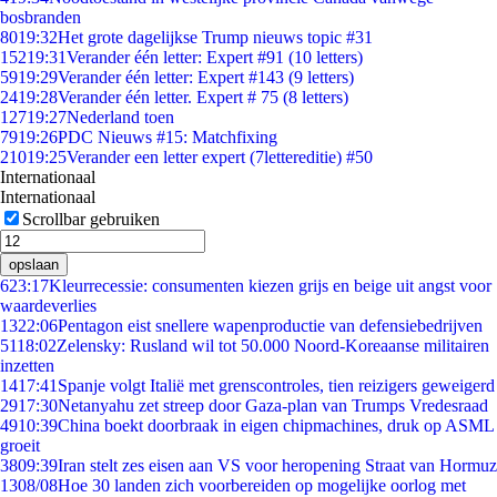
bosbranden
80
19:32
Het grote dagelijkse Trump nieuws topic #31
152
19:31
Verander één letter: Expert #91 (10 letters)
59
19:29
Verander één letter: Expert #143 (9 letters)
24
19:28
Verander één letter. Expert # 75 (8 letters)
127
19:27
Nederland toen
79
19:26
PDC Nieuws #15: Matchfixing
210
19:25
Verander een letter expert (7lettereditie) #50
Internationaal
Internationaal
Scrollbar gebruiken
opslaan
6
23:17
Kleurrecessie: consumenten kiezen grijs en beige uit angst voor
waardeverlies
13
22:06
Pentagon eist snellere wapenproductie van defensiebedrijven
51
18:02
Zelensky: Rusland wil tot 50.000 Noord-Koreaanse militairen
inzetten
14
17:41
Spanje volgt Italië met grenscontroles, tien reizigers geweigerd
29
17:30
Netanyahu zet streep door Gaza-plan van Trumps Vredesraad
49
10:39
China boekt doorbraak in eigen chipmachines, druk op ASML
groeit
38
09:39
Iran stelt zes eisen aan VS voor heropening Straat van Hormuz
13
08/08
Hoe 30 landen zich voorbereiden op mogelijke oorlog met