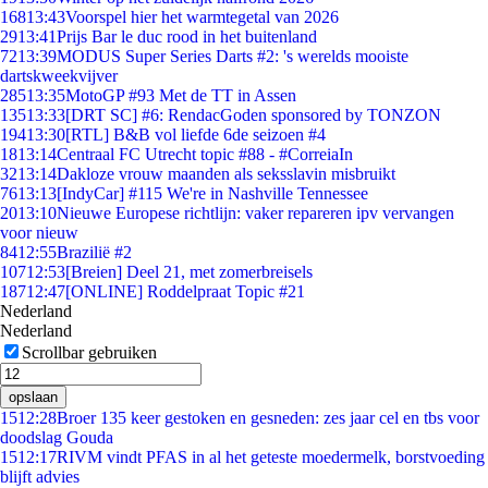
168
13:43
Voorspel hier het warmtegetal van 2026
29
13:41
Prijs Bar le duc rood in het buitenland
72
13:39
MODUS Super Series Darts #2: 's werelds mooiste
dartskweekvijver
285
13:35
MotoGP #93 Met de TT in Assen
135
13:33
[DRT SC] #6: RendacGoden sponsored by TONZON
194
13:30
[RTL] B&B vol liefde 6de seizoen #4
18
13:14
Centraal FC Utrecht topic #88 - #CorreiaIn
32
13:14
Dakloze vrouw maanden als seksslavin misbruikt
76
13:13
[IndyCar] #115 We're in Nashville Tennessee
20
13:10
Nieuwe Europese richtlijn: vaker repareren ipv vervangen
voor nieuw
84
12:55
Brazilië #2
107
12:53
[Breien] Deel 21, met zomerbreisels
187
12:47
[ONLINE] Roddelpraat Topic #21
Nederland
Nederland
Scrollbar gebruiken
opslaan
15
12:28
Broer 135 keer gestoken en gesneden: zes jaar cel en tbs voor
doodslag Gouda
15
12:17
RIVM vindt PFAS in al het geteste moedermelk, borstvoeding
blijft advies