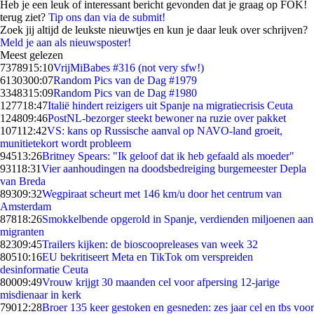
Heb je een leuk of interessant bericht gevonden dat je graag op FOK!
terug ziet?
Tip ons dan via de submit!
Zoek jij altijd de leukste nieuwtjes en kun je daar leuk over schrijven?
Meld je aan als nieuwsposter!
Meest gelezen
73789
15:10
VrijMiBabes #316 (not very sfw!)
61303
00:07
Random Pics van de Dag #1979
33483
15:09
Random Pics van de Dag #1980
1277
18:47
Italië hindert reizigers uit Spanje na migratiecrisis Ceuta
1248
09:46
PostNL-bezorger steekt bewoner na ruzie over pakket
1071
12:42
VS: kans op Russische aanval op NAVO-land groeit,
munitietekort wordt probleem
945
13:26
Britney Spears: "Ik geloof dat ik heb gefaald als moeder"
931
18:31
Vier aanhoudingen na doodsbedreiging burgemeester Depla
van Breda
893
09:32
Wegpiraat scheurt met 146 km/u door het centrum van
Amsterdam
878
18:26
Smokkelbende opgerold in Spanje, verdienden miljoenen aan
migranten
823
09:45
Trailers kijken: de bioscoopreleases van week 32
805
10:16
EU bekritiseert Meta en TikTok om verspreiden
desinformatie Ceuta
800
09:49
Vrouw krijgt 30 maanden cel voor afpersing 12-jarige
misdienaar in kerk
790
12:28
Broer 135 keer gestoken en gesneden: zes jaar cel en tbs voor