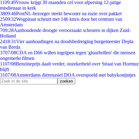
11
09:49
Vrouw krijgt 30 maanden cel voor afpersing 12-jarige
misdienaar in kerk
38
09:46
PostNL-bezorger steekt bewoner na ruzie over pakket
25
09:32
Wegpiraat scheurt met 146 km/u door het centrum van
Amsterdam
7
09:28
Aanhoudende droogte veroorzaakt scheuren in dijken Zuid-
Holland
24
18:31
Vier aanhoudingen na doodsbedreiging burgemeester Depla
van Breda
37
07/08
CDA en D66 willen ingrijpen tegen 'gluurbrillen' die mensen
ongemerkt filmen
11
07/08
Benzineprijs daalt verder, onzekerheid over Straat van Hormuz
blijft
31
07/08
Amsterdams dierenasiel DOA overspoeld met babykonijntjes