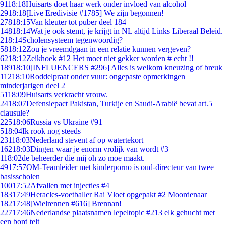
91
18:18
Huisarts doet haar werk onder invloed van alcohol
29
18:18
[Live Eredivisie #1785] We zijn begonnen!
278
18:15
Van kleuter tot puber deel 184
148
18:14
Wat je ook stemt, je krijgt in NL altijd Links Liberaal Beleid.
2
18:14
Scholensysteem tegenwoordig?
58
18:12
Zou je vreemdgaan in een relatie kunnen vergeven?
62
18:12
Zeikhoek #12 Het moet niet gekker worden # echt !!
189
18:10
[INFLUENCERS #296] Alles is welkom kneuzing of breuk
112
18:10
Roddelpraat onder vuur: ongepaste opmerkingen
minderjarigen deel 2
51
18:09
Huisarts verkracht vrouw.
24
18:07
Defensiepact Pakistan, Turkije en Saudi-Arabië bevat art.5
clausule?
225
18:06
Russia vs Ukraine #91
5
18:04
Ik rook nog steeds
231
18:03
Nederland stevent af op watertekort
162
18:03
Dingen waar je enorm vrolijk van wordt #3
1
18:02
de beheerder die mij oh zo moe maakt.
49
17:57
OM-Teamleider met kinderporno is oud-directeur van twee
basisscholen
100
17:52
Afvallen met injecties #4
183
17:49
Heracles-voetballer Rai Vloet opgepakt #2 Moordenaar
182
17:48
[Wielrennen #616] Brennan!
227
17:46
Nederlandse plaatsnamen lepeltopic #213 elk gehucht met
een bord telt