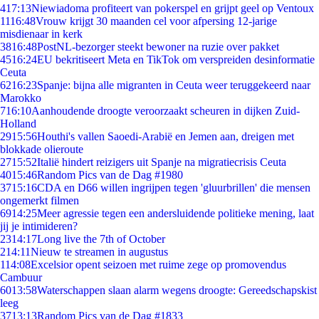
4
17:13
Niewiadoma profiteert van pokerspel en grijpt geel op Ventoux
11
16:48
Vrouw krijgt 30 maanden cel voor afpersing 12-jarige
misdienaar in kerk
38
16:48
PostNL-bezorger steekt bewoner na ruzie over pakket
45
16:24
EU bekritiseert Meta en TikTok om verspreiden desinformatie
Ceuta
62
16:23
Spanje: bijna alle migranten in Ceuta weer teruggekeerd naar
Marokko
7
16:10
Aanhoudende droogte veroorzaakt scheuren in dijken Zuid-
Holland
29
15:56
Houthi's vallen Saoedi-Arabië en Jemen aan, dreigen met
blokkade olieroute
27
15:52
Italië hindert reizigers uit Spanje na migratiecrisis Ceuta
40
15:46
Random Pics van de Dag #1980
37
15:16
CDA en D66 willen ingrijpen tegen 'gluurbrillen' die mensen
ongemerkt filmen
69
14:25
Meer agressie tegen een andersluidende politieke mening, laat
jij je intimideren?
23
14:17
Long live the 7th of October
2
14:11
Nieuw te streamen in augustus
1
14:08
Excelsior opent seizoen met ruime zege op promovendus
Cambuur
60
13:58
Waterschappen slaan alarm wegens droogte: Gereedschapskist
leeg
37
13:13
Random Pics van de Dag #1833