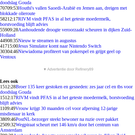
doodslag Gouda
707
09:53
Houthi's vallen Saoedi-Arabië en Jemen aan, dreigen met
blokkade olieroute
582
12:17
RIVM vindt PFAS in al het geteste moedermelk,
borstvoeding blijft advies
559
09:28
Aanhoudende droogte veroorzaakt scheuren in dijken Zuid-
Holland
449
08:35
Nieuw te streamen in augustus
417
15:00
Jesus Simulator komt naar Nintendo Switch
303
04:46
Niewiadoma profiteert van pokerspel en grijpt geel op
Ventoux
▼ Advertentie door Refinery89
Lees ook
15
12:28
Broer 135 keer gestoken en gesneden: zes jaar cel en tbs voor
doodslag Gouda
15
12:17
RIVM vindt PFAS in al het geteste moedermelk, borstvoeding
blijft advies
11
09:49
Vrouw krijgt 30 maanden cel voor afpersing 12-jarige
misdienaar in kerk
38
09:46
PostNL-bezorger steekt bewoner na ruzie over pakket
25
09:32
Wegpiraat scheurt met 146 km/u door het centrum van
Amsterdam