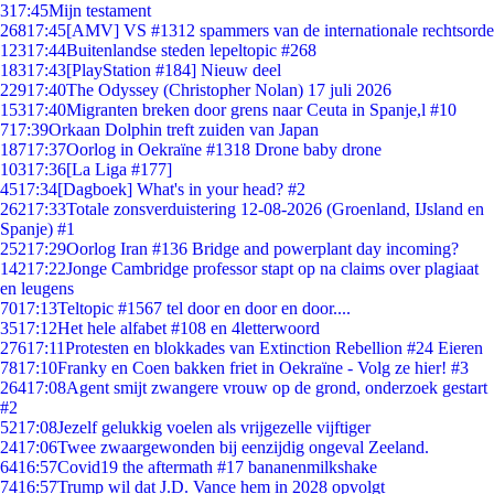
3
17:45
Mijn testament
268
17:45
[AMV] VS #1312 spammers van de internationale rechtsorde
123
17:44
Buitenlandse steden lepeltopic #268
183
17:43
[PlayStation #184] Nieuw deel
229
17:40
The Odyssey (Christopher Nolan) 17 juli 2026
153
17:40
Migranten breken door grens naar Ceuta in Spanje,l #10
7
17:39
Orkaan Dolphin treft zuiden van Japan
187
17:37
Oorlog in Oekraïne #1318 Drone baby drone
103
17:36
[La Liga #177]
45
17:34
[Dagboek] What's in your head? #2
262
17:33
Totale zonsverduistering 12-08-2026 (Groenland, IJsland en
Spanje) #1
252
17:29
Oorlog Iran #136 Bridge and powerplant day incoming?
142
17:22
Jonge Cambridge professor stapt op na claims over plagiaat
en leugens
70
17:13
Teltopic #1567 tel door en door en door....
35
17:12
Het hele alfabet #108 en 4letterwoord
276
17:11
Protesten en blokkades van Extinction Rebellion #24 Eieren
78
17:10
Franky en Coen bakken friet in Oekraïne - Volg ze hier! #3
264
17:08
Agent smijt zwangere vrouw op de grond, onderzoek gestart
#2
52
17:08
Jezelf gelukkig voelen als vrijgezelle vijftiger
24
17:06
Twee zwaargewonden bij eenzijdig ongeval Zeeland.
64
16:57
Covid19 the aftermath #17 bananenmilkshake
74
16:57
Trump wil dat J.D. Vance hem in 2028 opvolgt