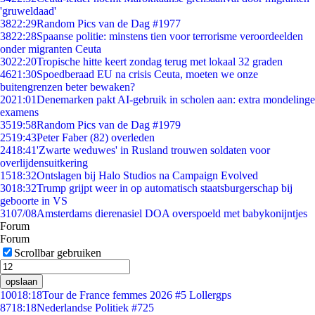
'gruweldaad'
38
22:29
Random Pics van de Dag #1977
38
22:28
Spaanse politie: minstens tien voor terrorisme veroordeelden
onder migranten Ceuta
30
22:20
Tropische hitte keert zondag terug met lokaal 32 graden
46
21:30
Spoedberaad EU na crisis Ceuta, moeten we onze
buitengrenzen beter bewaken?
20
21:01
Denemarken pakt AI-gebruik in scholen aan: extra mondelinge
examens
35
19:58
Random Pics van de Dag #1979
25
19:43
Peter Faber (82) overleden
24
18:41
'Zwarte weduwes' in Rusland trouwen soldaten voor
overlijdensuitkering
15
18:32
Ontslagen bij Halo Studios na Campaign Evolved
30
18:32
Trump grijpt weer in op automatisch staatsburgerschap bij
geboorte in VS
31
07/08
Amsterdams dierenasiel DOA overspoeld met babykonijntjes
Forum
Forum
Scrollbar gebruiken
opslaan
100
18:18
Tour de France femmes 2026 #5 Lollergps
87
18:18
Nederlandse Politiek #725