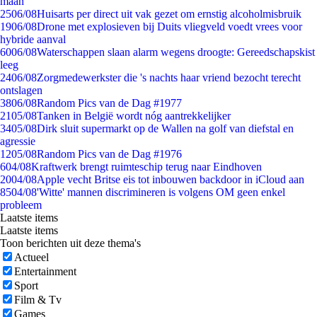
maan
25
06/08
Huisarts per direct uit vak gezet om ernstig alcoholmisbruik
19
06/08
Drone met explosieven bij Duits vliegveld voedt vrees voor
hybride aanval
60
06/08
Waterschappen slaan alarm wegens droogte: Gereedschapskist
leeg
24
06/08
Zorgmedewerkster die 's nachts haar vriend bezocht terecht
ontslagen
38
06/08
Random Pics van de Dag #1977
21
05/08
Tanken in België wordt nóg aantrekkelijker
34
05/08
Dirk sluit supermarkt op de Wallen na golf van diefstal en
agressie
12
05/08
Random Pics van de Dag #1976
6
04/08
Kraftwerk brengt ruimteschip terug naar Eindhoven
20
04/08
Apple vecht Britse eis tot inbouwen backdoor in iCloud aan
85
04/08
'Witte' mannen discrimineren is volgens OM geen enkel
probleem
Laatste items
Laatste items
Toon berichten uit deze thema's
Actueel
Entertainment
Sport
Film & Tv
Games