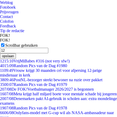
Weblog
Fotoboek
Prijsvragen
Contact
Colofon
Feedback
Tip de redactie
FOK!
FOK!
Scrollbar gebruiken
opslaan
12
15:10
VrijMiBabes #316 (not very sfw!)
40
15:09
Random Pics van de Dag #1980
11
09:49
Vrouw krijgt 30 maanden cel voor afpersing 12-jarige
misdienaar in kerk
38
09:46
PostNL-bezorger steekt bewoner na ruzie over pakket
35
00:07
Random Pics van de Dag #1979
2
07/08
De FOK!Voetbalmanager 2026/2027 is begonnen
16
07/08
Meta krijgt half miljard boete voor mentale schade bij jongeren
20
07/08
Denemarken pakt AI-gebruik in scholen aan: extra mondelinge
examens
19
07/08
Random Pics van de Dag #1978
66
06/08
Onlyfans-model met G-cup wil als NASA-ambassadeur naar