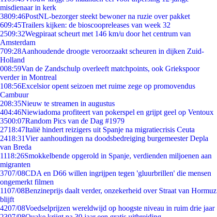
misdienaar in kerk
38
09:46
PostNL-bezorger steekt bewoner na ruzie over pakket
6
09:45
Trailers kijken: de bioscoopreleases van week 32
25
09:32
Wegpiraat scheurt met 146 km/u door het centrum van
Amsterdam
7
09:28
Aanhoudende droogte veroorzaakt scheuren in dijken Zuid-
Holland
0
08:59
Van de Zandschulp overleeft matchpoints, ook Griekspoor
verder in Montreal
1
08:56
Excelsior opent seizoen met ruime zege op promovendus
Cambuur
2
08:35
Nieuw te streamen in augustus
4
04:46
Niewiadoma profiteert van pokerspel en grijpt geel op Ventoux
35
00:07
Random Pics van de Dag #1979
27
18:47
Italië hindert reizigers uit Spanje na migratiecrisis Ceuta
24
18:31
Vier aanhoudingen na doodsbedreiging burgemeester Depla
van Breda
11
18:26
Smokkelbende opgerold in Spanje, verdienden miljoenen aan
migranten
37
07/08
CDA en D66 willen ingrijpen tegen 'gluurbrillen' die mensen
ongemerkt filmen
11
07/08
Benzineprijs daalt verder, onzekerheid over Straat van Hormuz
blijft
42
07/08
Voedselprijzen wereldwijd op hoogste niveau in ruim drie jaar
23
07/08
Quake krijgt na 30 jaar een gratis uitbreiding