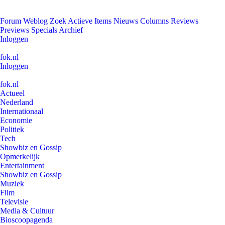
Forum
Weblog
Zoek
Actieve Items
Nieuws
Columns
Reviews
Previews
Specials
Archief
Inloggen
fok.nl
Inloggen
fok.nl
Actueel
Nederland
Internationaal
Economie
Politiek
Tech
Showbiz en Gossip
Opmerkelijk
Entertainment
Showbiz en Gossip
Muziek
Film
Televisie
Media & Cultuur
Bioscoopagenda