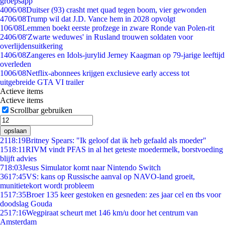
groepsapp
40
06/08
Duitser (93) crasht met quad tegen boom, vier gewonden
47
06/08
Trump wil dat J.D. Vance hem in 2028 opvolgt
1
06/08
Lemmen boekt eerste profzege in zware Ronde van Polen-rit
24
06/08
'Zwarte weduwes' in Rusland trouwen soldaten voor
overlijdensuitkering
14
06/08
Zangeres en Idols-jurylid Jerney Kaagman op 79-jarige leeftijd
overleden
10
06/08
Netflix-abonnees krijgen exclusieve early access tot
uitgebreide GTA VI trailer
Actieve items
Actieve items
Scrollbar gebruiken
opslaan
21
18:19
Britney Spears: "Ik geloof dat ik heb gefaald als moeder"
15
18:11
RIVM vindt PFAS in al het geteste moedermelk, borstvoeding
blijft advies
7
18:03
Jesus Simulator komt naar Nintendo Switch
36
17:45
VS: kans op Russische aanval op NAVO-land groeit,
munitietekort wordt probleem
15
17:35
Broer 135 keer gestoken en gesneden: zes jaar cel en tbs voor
doodslag Gouda
25
17:16
Wegpiraat scheurt met 146 km/u door het centrum van
Amsterdam