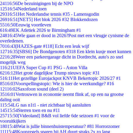
241
16:56
De bezuinigingen bij de NPO
125
16:54
Nederland toen
293
16:51
Het Nederlandse tennis #35 - Lamensgodin
269
16:51
[NET5] Het blok 2026 #32 Blokkendozen
55
16:50
Eeuwig voortleven
6
16:49
EK Atletiek 2026 te Birmingham #1
248
16:45
Wie gaan er dood in 2026?Post met een vleugje cynisme de
overledenen.
70
16:43
[HAZES-gate #118] Echt een leuk wijf
127
16:35
[SBS6] De Bondgenoten #318 Een klein kusje moet kunnen
22
16:28
Weer een parkeergarage dicht in Dordrecht, auto's zo snel
mogelijk weg
1
16:21
UEFA Super Cup #1 PSG - Aston Villa
62
16:12
Het grote dagelijkse Trump nieuws topic #31
5
16:11
Het gezellige Eurojackpot KNVB Bekertopic 2026/27 #1
85
16:03
Voorspellingstopic: Wie is hier de weerkundige? #16
121
16:02
Saxofoon sound (deel 2)
35
16:01
Vertrouwen in economie neemt flink af, op een na grootse
daling ooit
1
15:54
LG nas n1t1 - niet zichtbaar bij aansluiten
145
15:54
Sterren toen en nu #11
257
15:50
[Videoland] B&B vol liefde 6de seizoen #1 voor de
vooruitkijkers
180
15:48
Wat is jullie binnenhuistemperatuur? #81 Horrorzomer
111
15:48
Koopzegels sparen bij AH duurt straks 2x zo lang