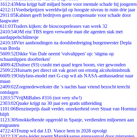
16
12:43
Meta krijgt half miljard boete voor mentale schade bij jongeren
42
12:11
Voedselprijzen wereldwijd op hoogste niveau in ruim drie jaar
29
11:05
Kabinet geeft bedrijven geen compensatie voor schade door
laagwater
6
11:03
Trailers kijken: de bioscoopreleases van week 32
24
10:54
OM eist TBS tegen verwarde man die agenten stak met
aardappelschilmesje
24
10:18
Vier aanhoudingen na doodsbedreiging burgemeester Depla
van Breda
56
09:52
Dikke Van Dale neemt 'vulvalippen' op: 'stigma op
schaamlippen doorbreken'
40
09:42
Duitser (93) crasht met quad tegen boom, vier gewonden
25
09:22
Huisarts per direct uit vak gezet om ernstig alcoholmisbruik
66
09:19
Onlyfans-model met G-cup wil als NASA-ambassadeur naar
maan
24
09:02
Zorgmedewerkster die 's nachts haar vriend bezocht terecht
ontslagen
12
03:57
VrijMiBabes #316 (not very sfw!)
23
03:02
Quake krijgt na 30 jaar een gratis uitbreiding
11
01:06
Benzineprijs daalt verder, onzekerheid over Straat van Hormuz
blijft
11
23:30
Smokkelbende opgerold in Spanje, verdienden miljoenen aan
migranten
47
22:43
Trump wil dat J.D. Vance hem in 2028 opvolgt
34
22:32
Ceuta-leider noemt Marokkaanse grensaanval door migranten