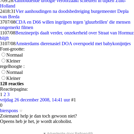
7
09:28
Aanhoudende droogte veroorzaakt scheuren in dijken Zuid-
Holland
24
18:31
Vier aanhoudingen na doodsbedreiging burgemeester Depla
van Breda
37
07/08
CDA en D66 willen ingrijpen tegen 'gluurbrillen' die mensen
ongemerkt filmen
11
07/08
Benzineprijs daalt verder, onzekerheid over Straat van Hormuz
blijft
31
07/08
Amsterdams dierenasiel DOA overspoeld met babykonijntjes
Font-grootte:
Normaal
Kleiner
regelhoogte :
Normaal
Kleiner
128 reacties
Reactiepagina:
1
2
3
vrijdag 26 december 2008, 14:41 uur
#1
0
bierspons
Zoiemand help je dan toch gewoon niet?
Opeens heb je het, je wordt alcoholist.
▼ Advertentie door Refinery89