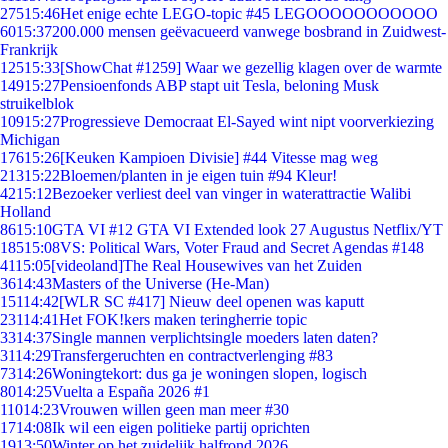
275
15:46
Het enige echte LEGO-topic #45 LEGOOOOOOOOOOO
60
15:37
200.000 mensen geëvacueerd vanwege bosbrand in Zuidwest-
Frankrijk
125
15:33
[ShowChat #1259] Waar we gezellig klagen over de warmte
149
15:27
Pensioenfonds ABP stapt uit Tesla, beloning Musk
struikelblok
109
15:27
Progressieve Democraat El-Sayed wint nipt voorverkiezing
Michigan
176
15:26
[Keuken Kampioen Divisie] #44 Vitesse mag weg
213
15:22
Bloemen/planten in je eigen tuin #94 Kleur!
42
15:12
Bezoeker verliest deel van vinger in waterattractie Walibi
Holland
86
15:10
GTA VI #12 GTA VI Extended look 27 Augustus Netflix/YT
185
15:08
VS: Political Wars, Voter Fraud and Secret Agendas #148
41
15:05
[videoland]The Real Housewives van het Zuiden
36
14:43
Masters of the Universe (He-Man)
151
14:42
[WLR SC #417] Nieuw deel openen was kaputt
231
14:41
Het FOK!kers maken teringherrie topic
33
14:37
Single mannen verplichtsingle moeders laten daten?
31
14:29
Transfergeruchten en contractverlenging #83
73
14:26
Woningtekort: dus ga je woningen slopen, logisch
80
14:25
Vuelta a España 2026 #1
110
14:23
Vrouwen willen geen man meer #30
17
14:08
Ik wil een eigen politieke partij oprichten
19
13:50
Winter op het zuidelijk halfrond 2026