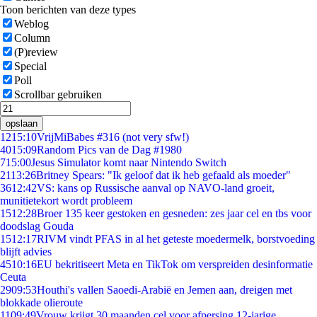
Toon berichten van deze types
Weblog
Column
(P)review
Special
Poll
Scrollbar gebruiken
opslaan
12
15:10
VrijMiBabes #316 (not very sfw!)
40
15:09
Random Pics van de Dag #1980
7
15:00
Jesus Simulator komt naar Nintendo Switch
21
13:26
Britney Spears: "Ik geloof dat ik heb gefaald als moeder"
36
12:42
VS: kans op Russische aanval op NAVO-land groeit,
munitietekort wordt probleem
15
12:28
Broer 135 keer gestoken en gesneden: zes jaar cel en tbs voor
doodslag Gouda
15
12:17
RIVM vindt PFAS in al het geteste moedermelk, borstvoeding
blijft advies
45
10:16
EU bekritiseert Meta en TikTok om verspreiden desinformatie
Ceuta
29
09:53
Houthi's vallen Saoedi-Arabië en Jemen aan, dreigen met
blokkade olieroute
11
09:49
Vrouw krijgt 30 maanden cel voor afpersing 12-jarige