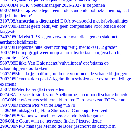
2
07/08
De FOK!Voetbalmanager 2026/2027 is begonnen
69
07/08
Meer agressie tegen een andersluidende politieke mening, laat
jij je intimideren?
31
07/08
Amsterdams dierenasiel DOA overspoeld met babykonijntjes
29
07/08
Kabinet geeft bedrijven geen compensatie voor schade door
laagwater
24
07/08
OM eist TBS tegen verwarde man die agenten stak met
aardappelschilmesje
30
07/08
Tropische hitte keert zondag terug met lokaal 32 graden
30
07/08
Trump grijpt weer in op automatisch staatsburgerschap bij
geboorte in VS
56
07/08
Dikke Van Dale neemt 'vulvalippen' op: 'stigma op
schaamlippen doorbreken'
16
07/08
Meta krijgt half miljard boete voor mentale schade bij jongeren
20
07/08
Denemarken pakt AI-gebruik in scholen aan: extra mondelinge
examens
25
07/08
Peter Faber (82) overleden
0
07/08
Ajax veel te sterk voor Shelbourne, maar houdt schade beperkt
1
07/08
Nieuwkomers schitteren bij ruime Europese zege FC Twente
19
07/08
Random Pics van de Dag #1978
15
06/08
Ontslagen bij Halo Studios na Campaign Evolved
19
06/08
PS5-doos waarschuwt voor einde fysieke games
2
06/08
Le Court wint na nerveuze finale, Pieterse derde
29
06/08
NPO-manager Menno de Boer geschorst na dickpic in