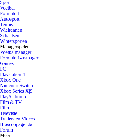
Sport
Voetbal
Formule 1
Autosport
Tennis
Wielrennen
Schaatsen
Wintersporten
Managerspelen
Voetbalmanager
Formule 1-manager
Games
PC
Playstation 4
Xbox One
Nintendo Switch
Xbox Series X|S
PlayStation 5
Film & TV
Film
Televisie
Trailers en Videos
Bioscoopagenda
Forum
Meer