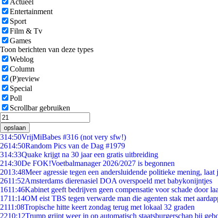
Actueel
Entertainment
Sport
Film & Tv
Games
Toon berichten van deze types
Weblog
Column
(P)review
Special
Poll
Scrollbar gebruiken
opslaan
3
14:50
VrijMiBabes #316 (not very sfw!)
26
14:50
Random Pics van de Dag #1979
3
14:33
Quake krijgt na 30 jaar een gratis uitbreiding
2
14:30
De FOK!Voetbalmanager 2026/2027 is begonnen
20
13:48
Meer agressie tegen een andersluidende politieke mening, laat j
26
11:52
Amsterdams dierenasiel DOA overspoeld met babykonijntjes
16
11:46
Kabinet geeft bedrijven geen compensatie voor schade door la
17
11:14
OM eist TBS tegen verwarde man die agenten stak met aardap
21
11:08
Tropische hitte keert zondag terug met lokaal 32 graden
22
10:12
Trump grijpt weer in op automatisch staatsburgerschap bij geb