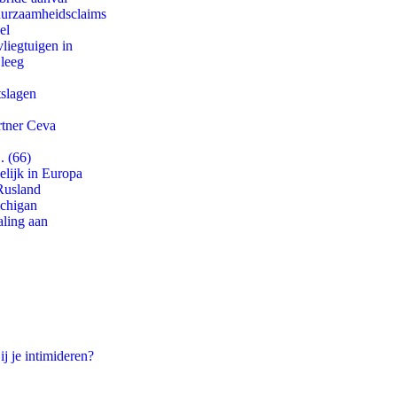
duurzaamheidsclaims
el
iegtuigen in
 leeg
tslagen
rtner Ceva
. (66)
lijk in Europa
Rusland
ichigan
aling aan
ij je intimideren?