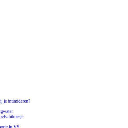
ij je intimideren?
agwater
pelschilmesje
oorte in VS