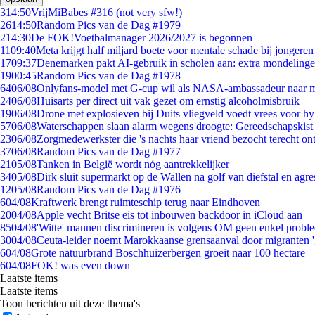
3
14:50
VrijMiBabes #316 (not very sfw!)
26
14:50
Random Pics van de Dag #1979
2
14:30
De FOK!Voetbalmanager 2026/2027 is begonnen
11
09:40
Meta krijgt half miljard boete voor mentale schade bij jongeren
17
09:37
Denemarken pakt AI-gebruik in scholen aan: extra mondeling
19
00:45
Random Pics van de Dag #1978
64
06/08
Onlyfans-model met G-cup wil als NASA-ambassadeur naar 
24
06/08
Huisarts per direct uit vak gezet om ernstig alcoholmisbruik
19
06/08
Drone met explosieven bij Duits vliegveld voedt vrees voor hy
57
06/08
Waterschappen slaan alarm wegens droogte: Gereedschapskist
23
06/08
Zorgmedewerkster die 's nachts haar vriend bezocht terecht on
37
06/08
Random Pics van de Dag #1977
21
05/08
Tanken in België wordt nóg aantrekkelijker
34
05/08
Dirk sluit supermarkt op de Wallen na golf van diefstal en agre
12
05/08
Random Pics van de Dag #1976
6
04/08
Kraftwerk brengt ruimteschip terug naar Eindhoven
20
04/08
Apple vecht Britse eis tot inbouwen backdoor in iCloud aan
85
04/08
'Witte' mannen discrimineren is volgens OM geen enkel probl
30
04/08
Ceuta-leider noemt Marokkaanse grensaanval door migranten 
6
04/08
Grote natuurbrand Boschhuizerbergen groeit naar 100 hectare
6
04/08
FOK! was even down
Laatste items
Laatste items
Toon berichten uit deze thema's