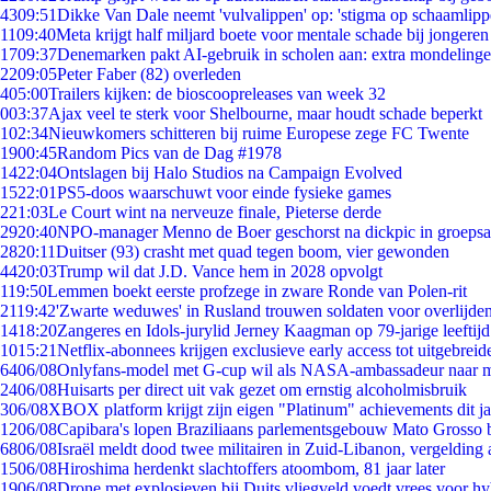
43
09:51
Dikke Van Dale neemt 'vulvalippen' op: 'stigma op schaamlip
11
09:40
Meta krijgt half miljard boete voor mentale schade bij jongeren
17
09:37
Denemarken pakt AI-gebruik in scholen aan: extra mondeling
22
09:05
Peter Faber (82) overleden
4
05:00
Trailers kijken: de bioscoopreleases van week 32
0
03:37
Ajax veel te sterk voor Shelbourne, maar houdt schade beperkt
1
02:34
Nieuwkomers schitteren bij ruime Europese zege FC Twente
19
00:45
Random Pics van de Dag #1978
14
22:04
Ontslagen bij Halo Studios na Campaign Evolved
15
22:01
PS5-doos waarschuwt voor einde fysieke games
2
21:03
Le Court wint na nerveuze finale, Pieterse derde
29
20:40
NPO-manager Menno de Boer geschorst na dickpic in groeps
28
20:11
Duitser (93) crasht met quad tegen boom, vier gewonden
44
20:03
Trump wil dat J.D. Vance hem in 2028 opvolgt
1
19:50
Lemmen boekt eerste profzege in zware Ronde van Polen-rit
21
19:42
'Zwarte weduwes' in Rusland trouwen soldaten voor overlijden
14
18:20
Zangeres en Idols-jurylid Jerney Kaagman op 79-jarige leeftij
10
15:21
Netflix-abonnees krijgen exclusieve early access tot uitgebreid
64
06/08
Onlyfans-model met G-cup wil als NASA-ambassadeur naar 
24
06/08
Huisarts per direct uit vak gezet om ernstig alcoholmisbruik
3
06/08
XBOX platform krijgt zijn eigen "Platinum" achievements dit ja
12
06/08
Capibara's lopen Braziliaans parlementsgebouw Mato Grosso 
68
06/08
Israël meldt dood twee militairen in Zuid-Libanon, vergeldin
15
06/08
Hiroshima herdenkt slachtoffers atoombom, 81 jaar later
19
06/08
Drone met explosieven bij Duits vliegveld voedt vrees voor hy