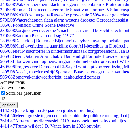
34
06/08
Wakker Dier dient klacht in tegen insectenfabriek Protix om 
22
06/08
Iran en Oman eens over route Straat van Hormuz, VS buitensp
26
06/08
NAVO zet wegens Russische provocatie 250% meer gevechtsvl
57
06/08
Waterschappen slaan alarm wegens droogte: Gereedschapskist
1
06/08
Forensics: Crime Scene Detective
23
06/08
Zorgmedewerkster die 's nachts haar vriend bezocht terecht on
37
06/08
Random Pics van de Dag #1977
18
05/08
Datalek bij Bol en de Bijenkorf na cyberaanval op logistiek pa
34
05/08
Kind overleden na aanrijding door AH-bestelbus in Dordrecht
6
05/08
Nieuw slachtoffer in kindermisbruikzaak zorgprofessional Jan B
3
05/08
Geen Qatar en Abu Dhabi? Dan eindigt Formule 1-seizoen moge
5
05/08
Litouwen vindt opnieuw migrantentunnel onder grens met Wit-
46
05/08
Progressieve Democraat El-Sayed wint nipt voorverkiezing M
14
05/08
Accell, moederbedrijf Sparta en Batavus, vraagt uitstel van bet
5
05/08
Zomervakantieweerbericht: aanhoudend zomers
Actieve items
Actieve items
Scrollbar gebruiken
opslaan
4
14:58
Quake krijgt na 30 jaar een gratis uitbreiding
20
14:56
Meer agressie tegen een andersluidende politieke mening, laat j
26
14:47
Amsterdams dierenasiel DOA overspoeld met babykonijntjes
44
14:47
Trump wil dat J.D. Vance hem in 2028 opvolgt