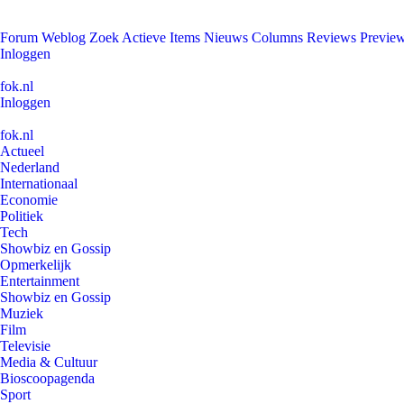
Forum
Weblog
Zoek
Actieve Items
Nieuws
Columns
Reviews
Previe
Inloggen
fok.nl
Inloggen
fok.nl
Actueel
Nederland
Internationaal
Economie
Politiek
Tech
Showbiz en Gossip
Opmerkelijk
Entertainment
Showbiz en Gossip
Muziek
Film
Televisie
Media & Cultuur
Bioscoopagenda
Sport