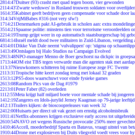
28
14:47
Duitser (93) crasht met quad tegen boom, vier gewonden
21
14:43
'Zwarte weduwes' in Rusland trouwen soldaten voor overlijden
16
14:35
Kabinet geeft bedrijven geen compensatie voor schade door la
3
14:34
VrijMiBabes #316 (not very sfw!)
17
14:21
Denemarken pakt AI-gebruik in scholen aan: extra mondeling
35
14:21
Spaanse politie: minstens tien voor terrorisme veroordeelden 
22
14:19
Trump grijpt weer in op automatisch staatsburgerschap bij geb
68
14:14
Israël meldt dood twee militairen in Zuid-Libanon, vergeldin
43
14:01
Dikke Van Dale neemt 'vulvalippen' op: 'stigma op schaamlip
14
13:49
Ontslagen bij Halo Studios na Campaign Evolved
29
13:48
NPO-manager Menno de Boer geschorst na dickpic in groeps
17
13:44
OM eist TBS tegen verwarde man die agenten stak met aardap
1
13:37
Nieuwkomers schitteren bij ruime Europese zege FC Twente
21
13:31
Tropische hitte keert zondag terug met lokaal 32 graden
15
13:12
PS5-doos waarschuwt voor einde fysieke games
26
13:08
Random Pics van de Dag #1979
22
13:01
Peter Faber (82) overleden
11
12:55
Meta krijgt half miljard boete voor mentale schade bij jongeren
14
12:19
Zangeres en Idols-jurylid Jerney Kaagman op 79-jarige leeftij
4
12:13
Trailers kijken: de bioscoopreleases van week 32
24
12:00
Huisarts per direct uit vak gezet om ernstig alcoholmisbruik
10
11:41
Netflix-abonnees krijgen exclusieve early access tot uitgebreid
26
10:54
NAVO zet wegens Russische provocatie 250% meer gevechtsvl
14
10:46
Accell, moederbedrijf Sparta en Batavus, vraagt uitstel van bet
19
10:44
Drone met explosieven bij Duits vliegveld voedt vrees voor hy