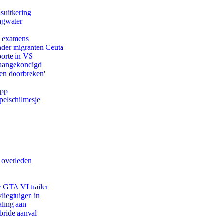
suitkering
agwater
e examens
onder migranten Ceuta
oorte in VS
g aangekondigd
pen doorbreken'
app
pelschilmesje
d overleden
e GTA VI trailer
iegtuigen in
aling aan
bride aanval