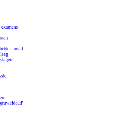
e examens
maan
bride aanval
 leeg
tslagen
ssie
eem
'gruweldaad'