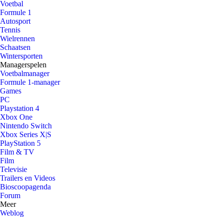
Voetbal
Formule 1
Autosport
Tennis
Wielrennen
Schaatsen
Wintersporten
Managerspelen
Voetbalmanager
Formule 1-manager
Games
PC
Playstation 4
Xbox One
Nintendo Switch
Xbox Series X|S
PlayStation 5
Film & TV
Film
Televisie
Trailers en Videos
Bioscoopagenda
Forum
Meer
Weblog