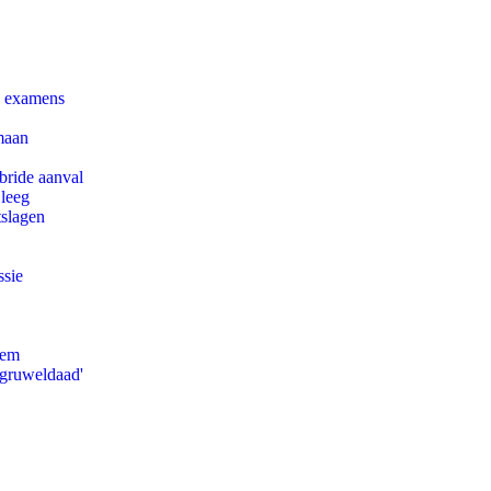
e examens
maan
bride aanval
 leeg
tslagen
ssie
eem
'gruweldaad'