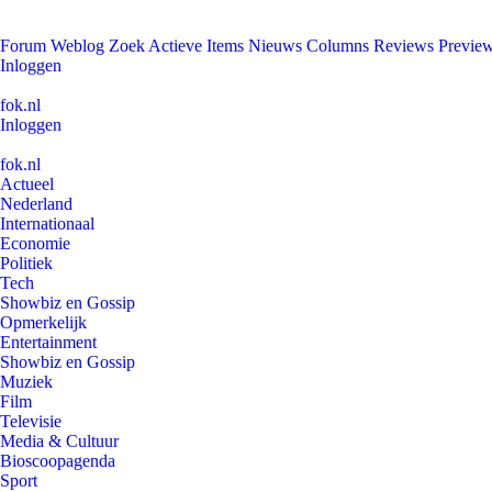
Forum
Weblog
Zoek
Actieve Items
Nieuws
Columns
Reviews
Previe
Inloggen
fok.nl
Inloggen
fok.nl
Actueel
Nederland
Internationaal
Economie
Politiek
Tech
Showbiz en Gossip
Opmerkelijk
Entertainment
Showbiz en Gossip
Muziek
Film
Televisie
Media & Cultuur
Bioscoopagenda
Sport