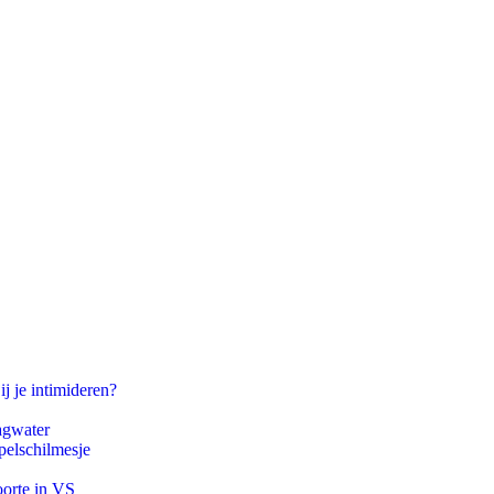
ij je intimideren?
agwater
pelschilmesje
oorte in VS