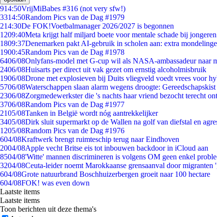
9
14:50
VrijMiBabes #316 (not very sfw!)
33
14:50
Random Pics van de Dag #1979
2
14:30
De FOK!Voetbalmanager 2026/2027 is begonnen
12
09:40
Meta krijgt half miljard boete voor mentale schade bij jongeren
18
09:37
Denemarken pakt AI-gebruik in scholen aan: extra mondeling
19
00:45
Random Pics van de Dag #1978
64
06/08
Onlyfans-model met G-cup wil als NASA-ambassadeur naar 
24
06/08
Huisarts per direct uit vak gezet om ernstig alcoholmisbruik
19
06/08
Drone met explosieven bij Duits vliegveld voedt vrees voor hy
57
06/08
Waterschappen slaan alarm wegens droogte: Gereedschapskist
23
06/08
Zorgmedewerkster die 's nachts haar vriend bezocht terecht on
37
06/08
Random Pics van de Dag #1977
21
05/08
Tanken in België wordt nóg aantrekkelijker
34
05/08
Dirk sluit supermarkt op de Wallen na golf van diefstal en agre
12
05/08
Random Pics van de Dag #1976
6
04/08
Kraftwerk brengt ruimteschip terug naar Eindhoven
20
04/08
Apple vecht Britse eis tot inbouwen backdoor in iCloud aan
85
04/08
'Witte' mannen discrimineren is volgens OM geen enkel probl
32
04/08
Ceuta-leider noemt Marokkaanse grensaanval door migranten 
6
04/08
Grote natuurbrand Boschhuizerbergen groeit naar 100 hectare
6
04/08
FOK! was even down
Laatste items
Laatste items
Toon berichten uit deze thema's