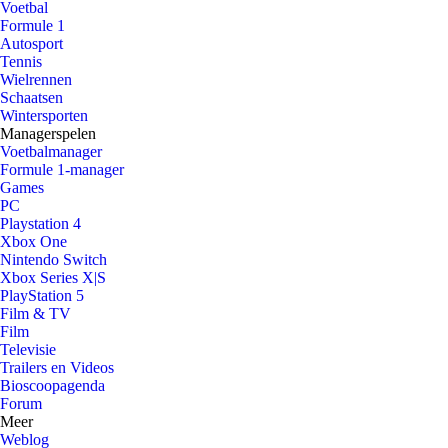
Voetbal
Formule 1
Autosport
Tennis
Wielrennen
Schaatsen
Wintersporten
Managerspelen
Voetbalmanager
Formule 1-manager
Games
PC
Playstation 4
Xbox One
Nintendo Switch
Xbox Series X|S
PlayStation 5
Film & TV
Film
Televisie
Trailers en Videos
Bioscoopagenda
Forum
Meer
Weblog