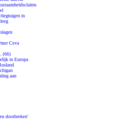
duurzaamheidsclaims
el
iegtuigen in
 leeg
tslagen
rtner Ceva
. (66)
lijk in Europa
Rusland
ichigan
aling aan
pen doorbreken'