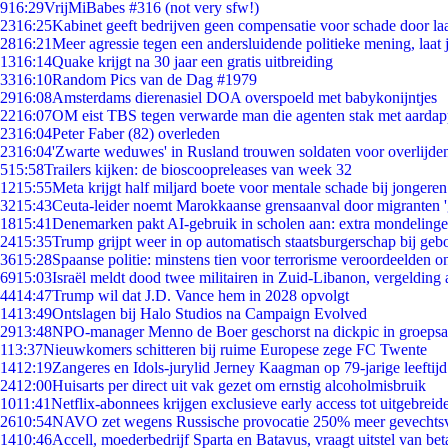
9
16:29
VrijMiBabes #316 (not very sfw!)
23
16:25
Kabinet geeft bedrijven geen compensatie voor schade door la
28
16:21
Meer agressie tegen een andersluidende politieke mening, laat j
13
16:14
Quake krijgt na 30 jaar een gratis uitbreiding
33
16:10
Random Pics van de Dag #1979
29
16:08
Amsterdams dierenasiel DOA overspoeld met babykonijntjes
22
16:07
OM eist TBS tegen verwarde man die agenten stak met aardap
23
16:04
Peter Faber (82) overleden
23
16:04
'Zwarte weduwes' in Rusland trouwen soldaten voor overlijden
5
15:58
Trailers kijken: de bioscoopreleases van week 32
12
15:55
Meta krijgt half miljard boete voor mentale schade bij jongeren
32
15:43
Ceuta-leider noemt Marokkaanse grensaanval door migranten 
18
15:41
Denemarken pakt AI-gebruik in scholen aan: extra mondeling
24
15:35
Trump grijpt weer in op automatisch staatsburgerschap bij geb
36
15:28
Spaanse politie: minstens tien voor terrorisme veroordeelden 
69
15:03
Israël meldt dood twee militairen in Zuid-Libanon, vergeldin
44
14:47
Trump wil dat J.D. Vance hem in 2028 opvolgt
14
13:49
Ontslagen bij Halo Studios na Campaign Evolved
29
13:48
NPO-manager Menno de Boer geschorst na dickpic in groeps
1
13:37
Nieuwkomers schitteren bij ruime Europese zege FC Twente
14
12:19
Zangeres en Idols-jurylid Jerney Kaagman op 79-jarige leeftij
24
12:00
Huisarts per direct uit vak gezet om ernstig alcoholmisbruik
10
11:41
Netflix-abonnees krijgen exclusieve early access tot uitgebreid
26
10:54
NAVO zet wegens Russische provocatie 250% meer gevechtsvl
14
10:46
Accell, moederbedrijf Sparta en Batavus, vraagt uitstel van bet