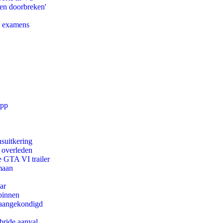
pen doorbreken'
e examens
app
suitkering
d overleden
e GTA VI trailer
maan
ar
binnen
g aangekondigd
bride aanval