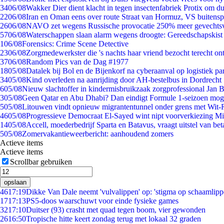
34
06/08
Wakker Dier dient klacht in tegen insectenfabriek Protix om 
22
06/08
Iran en Oman eens over route Straat van Hormuz, VS buitensp
26
06/08
NAVO zet wegens Russische provocatie 250% meer gevechtsvl
57
06/08
Waterschappen slaan alarm wegens droogte: Gereedschapskist
1
06/08
Forensics: Crime Scene Detective
23
06/08
Zorgmedewerkster die 's nachts haar vriend bezocht terecht on
37
06/08
Random Pics van de Dag #1977
18
05/08
Datalek bij Bol en de Bijenkorf na cyberaanval op logistiek pa
34
05/08
Kind overleden na aanrijding door AH-bestelbus in Dordrecht
6
05/08
Nieuw slachtoffer in kindermisbruikzaak zorgprofessional Jan B
3
05/08
Geen Qatar en Abu Dhabi? Dan eindigt Formule 1-seizoen moge
5
05/08
Litouwen vindt opnieuw migrantentunnel onder grens met Wit-
46
05/08
Progressieve Democraat El-Sayed wint nipt voorverkiezing M
14
05/08
Accell, moederbedrijf Sparta en Batavus, vraagt uitstel van bet
5
05/08
Zomervakantieweerbericht: aanhoudend zomers
Actieve items
Actieve items
Scrollbar gebruiken
opslaan
46
17:19
Dikke Van Dale neemt 'vulvalippen' op: 'stigma op schaamlip
17
17:13
PS5-doos waarschuwt voor einde fysieke games
32
17:10
Duitser (93) crasht met quad tegen boom, vier gewonden
26
16:50
Tropische hitte keert zondag terug met lokaal 32 graden