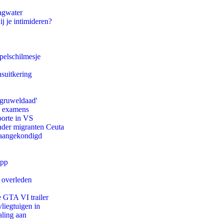
agwater
ij je intimideren?
pelschilmesje
suitkering
'gruweldaad'
e examens
oorte in VS
onder migranten Ceuta
g aangekondigd
app
d overleden
e GTA VI trailer
iegtuigen in
aling aan