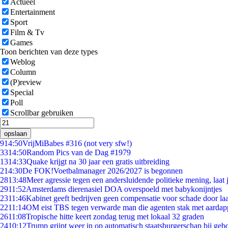
Actueel
Entertainment
Sport
Film & Tv
Games
Toon berichten van deze types
Weblog
Column
(P)review
Special
Poll
Scrollbar gebruiken
opslaan
9
14:50
VrijMiBabes #316 (not very sfw!)
33
14:50
Random Pics van de Dag #1979
13
14:33
Quake krijgt na 30 jaar een gratis uitbreiding
2
14:30
De FOK!Voetbalmanager 2026/2027 is begonnen
28
13:48
Meer agressie tegen een andersluidende politieke mening, laat j
29
11:52
Amsterdams dierenasiel DOA overspoeld met babykonijntjes
23
11:46
Kabinet geeft bedrijven geen compensatie voor schade door la
22
11:14
OM eist TBS tegen verwarde man die agenten stak met aardap
26
11:08
Tropische hitte keert zondag terug met lokaal 32 graden
24
10:12
Trump grijpt weer in op automatisch staatsburgerschap bij geb