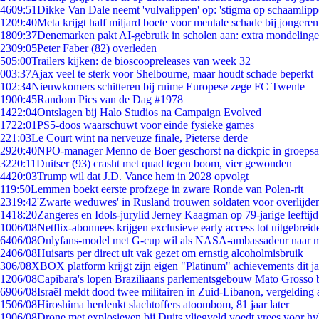
46
09:51
Dikke Van Dale neemt 'vulvalippen' op: 'stigma op schaamlip
12
09:40
Meta krijgt half miljard boete voor mentale schade bij jongeren
18
09:37
Denemarken pakt AI-gebruik in scholen aan: extra mondeling
23
09:05
Peter Faber (82) overleden
5
05:00
Trailers kijken: de bioscoopreleases van week 32
0
03:37
Ajax veel te sterk voor Shelbourne, maar houdt schade beperkt
1
02:34
Nieuwkomers schitteren bij ruime Europese zege FC Twente
19
00:45
Random Pics van de Dag #1978
14
22:04
Ontslagen bij Halo Studios na Campaign Evolved
17
22:01
PS5-doos waarschuwt voor einde fysieke games
2
21:03
Le Court wint na nerveuze finale, Pieterse derde
29
20:40
NPO-manager Menno de Boer geschorst na dickpic in groeps
32
20:11
Duitser (93) crasht met quad tegen boom, vier gewonden
44
20:03
Trump wil dat J.D. Vance hem in 2028 opvolgt
1
19:50
Lemmen boekt eerste profzege in zware Ronde van Polen-rit
23
19:42
'Zwarte weduwes' in Rusland trouwen soldaten voor overlijden
14
18:20
Zangeres en Idols-jurylid Jerney Kaagman op 79-jarige leeftij
10
06/08
Netflix-abonnees krijgen exclusieve early access tot uitgebreid
64
06/08
Onlyfans-model met G-cup wil als NASA-ambassadeur naar 
24
06/08
Huisarts per direct uit vak gezet om ernstig alcoholmisbruik
3
06/08
XBOX platform krijgt zijn eigen "Platinum" achievements dit ja
12
06/08
Capibara's lopen Braziliaans parlementsgebouw Mato Grosso 
69
06/08
Israël meldt dood twee militairen in Zuid-Libanon, vergeldin
15
06/08
Hiroshima herdenkt slachtoffers atoombom, 81 jaar later
19
06/08
Drone met explosieven bij Duits vliegveld voedt vrees voor hy