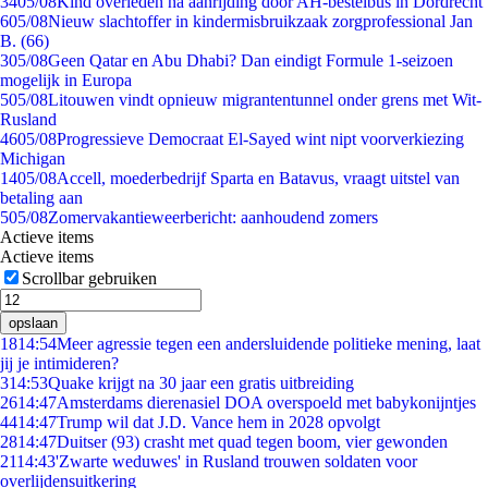
34
05/08
Kind overleden na aanrijding door AH-bestelbus in Dordrecht
6
05/08
Nieuw slachtoffer in kindermisbruikzaak zorgprofessional Jan
B. (66)
3
05/08
Geen Qatar en Abu Dhabi? Dan eindigt Formule 1-seizoen
mogelijk in Europa
5
05/08
Litouwen vindt opnieuw migrantentunnel onder grens met Wit-
Rusland
46
05/08
Progressieve Democraat El-Sayed wint nipt voorverkiezing
Michigan
14
05/08
Accell, moederbedrijf Sparta en Batavus, vraagt uitstel van
betaling aan
5
05/08
Zomervakantieweerbericht: aanhoudend zomers
Actieve items
Actieve items
Scrollbar gebruiken
opslaan
18
14:54
Meer agressie tegen een andersluidende politieke mening, laat
jij je intimideren?
3
14:53
Quake krijgt na 30 jaar een gratis uitbreiding
26
14:47
Amsterdams dierenasiel DOA overspoeld met babykonijntjes
44
14:47
Trump wil dat J.D. Vance hem in 2028 opvolgt
28
14:47
Duitser (93) crasht met quad tegen boom, vier gewonden
21
14:43
'Zwarte weduwes' in Rusland trouwen soldaten voor
overlijdensuitkering