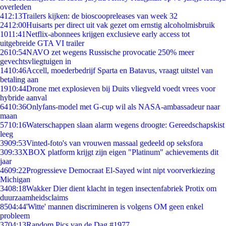
overleden
4
12:13
Trailers kijken: de bioscoopreleases van week 32
24
12:00
Huisarts per direct uit vak gezet om ernstig alcoholmisbruik
10
11:41
Netflix-abonnees krijgen exclusieve early access tot
uitgebreide GTA VI trailer
26
10:54
NAVO zet wegens Russische provocatie 250% meer
gevechtsvliegtuigen in
14
10:46
Accell, moederbedrijf Sparta en Batavus, vraagt uitstel van
betaling aan
19
10:44
Drone met explosieven bij Duits vliegveld voedt vrees voor
hybride aanval
64
10:36
Onlyfans-model met G-cup wil als NASA-ambassadeur naar
maan
57
10:16
Waterschappen slaan alarm wegens droogte: Gereedschapskist
leeg
39
09:53
Vinted-foto's van vrouwen massaal gedeeld op seksfora
3
09:33
XBOX platform krijgt zijn eigen "Platinum" achievements dit
jaar
46
09:22
Progressieve Democraat El-Sayed wint nipt voorverkiezing
Michigan
34
08:18
Wakker Dier dient klacht in tegen insectenfabriek Protix om
duurzaamheidsclaims
85
04:44
'Witte' mannen discrimineren is volgens OM geen enkel
probleem
37
04:13
Random Pics van de Dag #1977