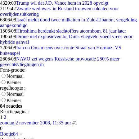
43
20:03
Trump wil dat J.D. Vance hem in 2028 opvolgt
21
19:42
'Zwarte weduwes' in Rusland trouwen soldaten voor
overlijdensuitkering
68
06/08
Israël meldt dood twee militairen in Zuid-Libanon, vergelding
aangekondigd
15
06/08
Hiroshima herdenkt slachtoffers atoombom, 81 jaar later
19
06/08
Drone met explosieven bij Duits vliegveld voedt vrees voor
hybride aanval
22
06/08
Iran en Oman eens over route Straat van Hormuz, VS
buitenspel
26
06/08
NAVO zet wegens Russische provocatie 250% meer
gevechtsvliegtuigen in
Font-grootte:
Normaal
Kleiner
regelhoogte :
Normaal
Kleiner
84 reacties
Reactiepagina:
1
2
zondag 2 november 2008, 11:35 uur
#1
0
Bootje84