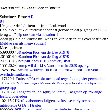
Met dan aan FIGJAM voor de submit.
Submitter:
Bron:
AD
84
Help ons; deel dit item als je het leuk vond
Heb je een leuk of interessant bericht gevonden dat je graag op FOK!
terug ziet?
Tip ons dan via de submit!
Zoek jij altijd de leukste nieuwtjes en kun je daar leuk over schrijven?
Meld je aan als nieuwsposter!
Meest gelezen
63903
00:45
Random Pics van de Dag #1978
26156
14:50
Random Pics van de Dag #1979
24713
14:50
VrijMiBabes #316 (not very sfw!)
1551
20:03
Trump wil dat J.D. Vance hem in 2028 opvolgt
1525
19:42
'Zwarte weduwes' in Rusland trouwen soldaten voor
overlijdensuitkering
1171
20:11
Duitser (93) crasht met quad tegen boom, vier gewonden
1133
20:40
NPO-manager Menno de Boer geschorst na dickpic in
groepsapp
1129
18:20
Zangeres en Idols-jurylid Jerney Kaagman op 79-jarige
leeftijd overleden
1021
15:21
Netflix-abonnees krijgen exclusieve early access tot
uitgebreide GTA VI trailer
820
22:01
PS5-doos waarschuwt voor einde fysieke games