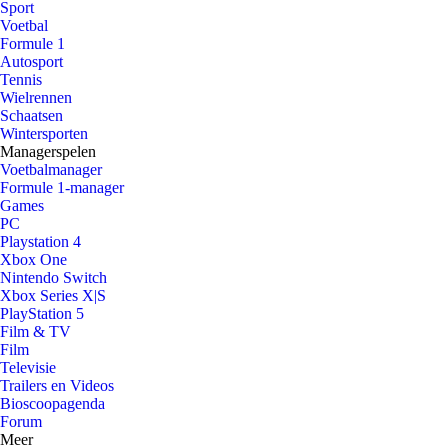
Sport
Voetbal
Formule 1
Autosport
Tennis
Wielrennen
Schaatsen
Wintersporten
Managerspelen
Voetbalmanager
Formule 1-manager
Games
PC
Playstation 4
Xbox One
Nintendo Switch
Xbox Series X|S
PlayStation 5
Film & TV
Film
Televisie
Trailers en Videos
Bioscoopagenda
Forum
Meer