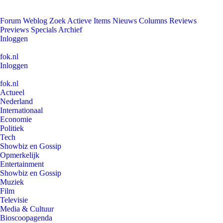
Forum
Weblog
Zoek
Actieve Items
Nieuws
Columns
Reviews
Previews
Specials
Archief
Inloggen
fok.nl
Inloggen
fok.nl
Actueel
Nederland
Internationaal
Economie
Politiek
Tech
Showbiz en Gossip
Opmerkelijk
Entertainment
Showbiz en Gossip
Muziek
Film
Televisie
Media & Cultuur
Bioscoopagenda