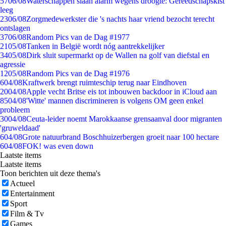
57
06/08
Waterschappen slaan alarm wegens droogte: Gereedschapskist
leeg
23
06/08
Zorgmedewerkster die 's nachts haar vriend bezocht terecht
ontslagen
37
06/08
Random Pics van de Dag #1977
21
05/08
Tanken in België wordt nóg aantrekkelijker
34
05/08
Dirk sluit supermarkt op de Wallen na golf van diefstal en
agressie
12
05/08
Random Pics van de Dag #1976
6
04/08
Kraftwerk brengt ruimteschip terug naar Eindhoven
20
04/08
Apple vecht Britse eis tot inbouwen backdoor in iCloud aan
85
04/08
'Witte' mannen discrimineren is volgens OM geen enkel
probleem
30
04/08
Ceuta-leider noemt Marokkaanse grensaanval door migranten
'gruweldaad'
6
04/08
Grote natuurbrand Boschhuizerbergen groeit naar 100 hectare
6
04/08
FOK! was even down
Laatste items
Laatste items
Toon berichten uit deze thema's
Actueel
Entertainment
Sport
Film & Tv
Games