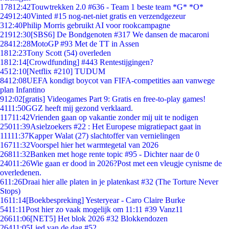
178
12:42
Touwtrekken 2.0 #636 - Team 1 beste team *G* *O*
249
12:40
Vinted #15 nog-net-niet gratis en verzendgezeur
3
12:40
Philip Morris gebruikt AI voor rookcampagne
219
12:30
[SBS6] De Bondgenoten #317 We dansen de macaroni
284
12:28
MotoGP #93 Met de TT in Assen
18
12:23
Tony Scott (54) overleden
18
12:14
[Crowdfunding] #443 Rentestijgingen?
45
12:10
[Netflix #210] TUDUM
84
12:08
UEFA kondigt boycot van FIFA-competities aan vanwege
plan Infantino
9
12:02
[gratis] Videogames Part 9: Gratis en free-to-play games!
41
11:50
GGZ heeft mij gezond verklaard.
117
11:42
Vrienden gaan op vakantie zonder mij uit te nodigen
250
11:39
Asielzoekers #22 : Het Europese migratiepact gaat in
111
11:37
Kapper Walat (27) slachtoffer van vernielingen
167
11:32
Voorspel hier het warmtegetal van 2026
268
11:32
Banken met hoge rente topic #95 - Dichter naar de 0
240
11:26
Wie gaan er dood in 2026?Post met een vleugje cynisme de
overledenen.
6
11:26
Draai hier alle platen in je platenkast #32 (The Torture Never
Stops)
16
11:14
[Boekbespreking] Yesteryear - Caro Claire Burke
54
11:11
Post hier zo vaak mogelijk om 11:11 #39 Vanz11
266
11:06
[NET5] Het blok 2026 #32 Blokkendozen
264
11:05
Lied van de dag #52