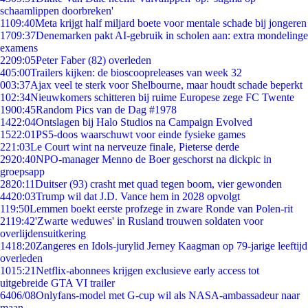
schaamlippen doorbreken'
11
09:40
Meta krijgt half miljard boete voor mentale schade bij jongeren
17
09:37
Denemarken pakt AI-gebruik in scholen aan: extra mondelinge
examens
22
09:05
Peter Faber (82) overleden
4
05:00
Trailers kijken: de bioscoopreleases van week 32
0
03:37
Ajax veel te sterk voor Shelbourne, maar houdt schade beperkt
1
02:34
Nieuwkomers schitteren bij ruime Europese zege FC Twente
19
00:45
Random Pics van de Dag #1978
14
22:04
Ontslagen bij Halo Studios na Campaign Evolved
15
22:01
PS5-doos waarschuwt voor einde fysieke games
2
21:03
Le Court wint na nerveuze finale, Pieterse derde
29
20:40
NPO-manager Menno de Boer geschorst na dickpic in
groepsapp
28
20:11
Duitser (93) crasht met quad tegen boom, vier gewonden
44
20:03
Trump wil dat J.D. Vance hem in 2028 opvolgt
1
19:50
Lemmen boekt eerste profzege in zware Ronde van Polen-rit
21
19:42
'Zwarte weduwes' in Rusland trouwen soldaten voor
overlijdensuitkering
14
18:20
Zangeres en Idols-jurylid Jerney Kaagman op 79-jarige leeftijd
overleden
10
15:21
Netflix-abonnees krijgen exclusieve early access tot
uitgebreide GTA VI trailer
64
06/08
Onlyfans-model met G-cup wil als NASA-ambassadeur naar
maan