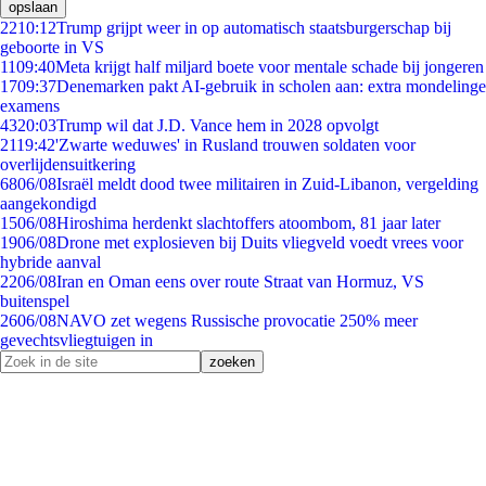
opslaan
22
10:12
Trump grijpt weer in op automatisch staatsburgerschap bij
geboorte in VS
11
09:40
Meta krijgt half miljard boete voor mentale schade bij jongeren
17
09:37
Denemarken pakt AI-gebruik in scholen aan: extra mondelinge
examens
43
20:03
Trump wil dat J.D. Vance hem in 2028 opvolgt
21
19:42
'Zwarte weduwes' in Rusland trouwen soldaten voor
overlijdensuitkering
68
06/08
Israël meldt dood twee militairen in Zuid-Libanon, vergelding
aangekondigd
15
06/08
Hiroshima herdenkt slachtoffers atoombom, 81 jaar later
19
06/08
Drone met explosieven bij Duits vliegveld voedt vrees voor
hybride aanval
22
06/08
Iran en Oman eens over route Straat van Hormuz, VS
buitenspel
26
06/08
NAVO zet wegens Russische provocatie 250% meer
gevechtsvliegtuigen in