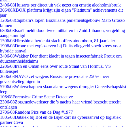
24
06/08
Huisarts per direct uit vak gezet om ernstig alcoholmisbruik
3
06/08
XBOX platform krijgt zijn eigen "Platinum" achievements dit
jaar
12
06/08
Capibara's lopen Braziliaans parlementsgebouw Mato Grosso
binnen
68
06/08
Israël meldt dood twee militairen in Zuid-Libanon, vergelding
aangekondigd
15
06/08
Hiroshima herdenkt slachtoffers atoombom, 81 jaar later
19
06/08
Drone met explosieven bij Duits vliegveld voedt vrees voor
hybride aanval
34
06/08
Wakker Dier dient klacht in tegen insectenfabriek Protix om
duurzaamheidsclaims
22
06/08
Iran en Oman eens over route Straat van Hormuz, VS
buitenspel
26
06/08
NAVO zet wegens Russische provocatie 250% meer
gevechtsvliegtuigen in
57
06/08
Waterschappen slaan alarm wegens droogte: Gereedschapskist
leeg
1
06/08
Forensics: Crime Scene Detective
23
06/08
Zorgmedewerkster die 's nachts haar vriend bezocht terecht
ontslagen
37
06/08
Random Pics van de Dag #1977
18
05/08
Datalek bij Bol en de Bijenkorf na cyberaanval op logistiek
partner Ceva