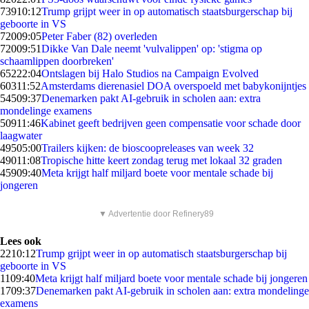
739
10:12
Trump grijpt weer in op automatisch staatsburgerschap bij
geboorte in VS
720
09:05
Peter Faber (82) overleden
720
09:51
Dikke Van Dale neemt 'vulvalippen' op: 'stigma op
schaamlippen doorbreken'
652
22:04
Ontslagen bij Halo Studios na Campaign Evolved
603
11:52
Amsterdams dierenasiel DOA overspoeld met babykonijntjes
545
09:37
Denemarken pakt AI-gebruik in scholen aan: extra
mondelinge examens
509
11:46
Kabinet geeft bedrijven geen compensatie voor schade door
laagwater
495
05:00
Trailers kijken: de bioscoopreleases van week 32
490
11:08
Tropische hitte keert zondag terug met lokaal 32 graden
459
09:40
Meta krijgt half miljard boete voor mentale schade bij
jongeren
▼ Advertentie door Refinery89
Lees ook
22
10:12
Trump grijpt weer in op automatisch staatsburgerschap bij
geboorte in VS
11
09:40
Meta krijgt half miljard boete voor mentale schade bij jongeren
17
09:37
Denemarken pakt AI-gebruik in scholen aan: extra mondelinge
examens