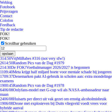
Weblog
Fotoboek
Prijsvragen
Contact
Colofon
Feedback
Tip de redactie
FOK!
FOK!
Scrollbar gebruiken
opslaan
3
14:50
VrijMiBabes #316 (not very sfw!)
26
14:50
Random Pics van de Dag #1979
2
14:30
De FOK!Voetbalmanager 2026/2027 is begonnen
11
09:40
Meta krijgt half miljard boete voor mentale schade bij jongeren
17
09:37
Denemarken pakt AI-gebruik in scholen aan: extra mondelinge
examens
19
00:45
Random Pics van de Dag #1978
64
06/08
Onlyfans-model met G-cup wil als NASA-ambassadeur naar
maan
24
06/08
Huisarts per direct uit vak gezet om ernstig alcoholmisbruik
19
06/08
Drone met explosieven bij Duits vliegveld voedt vrees voor
hybride aanval