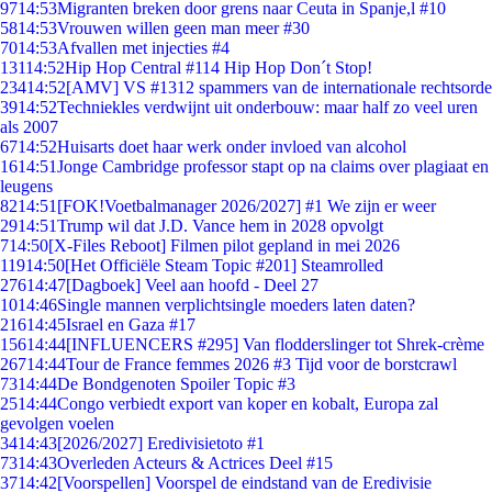
97
14:53
Migranten breken door grens naar Ceuta in Spanje,l #10
58
14:53
Vrouwen willen geen man meer #30
70
14:53
Afvallen met injecties #4
131
14:52
Hip Hop Central #114 Hip Hop Don´t Stop!
234
14:52
[AMV] VS #1312 spammers van de internationale rechtsorde
39
14:52
Techniekles verdwijnt uit onderbouw: maar half zo veel uren
als 2007
67
14:52
Huisarts doet haar werk onder invloed van alcohol
16
14:51
Jonge Cambridge professor stapt op na claims over plagiaat en
leugens
82
14:51
[FOK!Voetbalmanager 2026/2027] #1 We zijn er weer
29
14:51
Trump wil dat J.D. Vance hem in 2028 opvolgt
7
14:50
[X-Files Reboot] Filmen pilot gepland in mei 2026
119
14:50
[Het Officiële Steam Topic #201] Steamrolled
276
14:47
[Dagboek] Veel aan hoofd - Deel 27
10
14:46
Single mannen verplichtsingle moeders laten daten?
216
14:45
Israel en Gaza #17
156
14:44
[INFLUENCERS #295] Van flodderslinger tot Shrek-crème
267
14:44
Tour de France femmes 2026 #3 Tijd voor de borstcrawl
73
14:44
De Bondgenoten Spoiler Topic #3
25
14:44
Congo verbiedt export van koper en kobalt, Europa zal
gevolgen voelen
34
14:43
[2026/2027] Eredivisietoto #1
73
14:43
Overleden Acteurs & Actrices Deel #15
37
14:42
[Voorspellen] Voorspel de eindstand van de Eredivisie