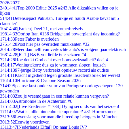
2026/2027
240
14:41
Top 2000 Editie 2025 #243 Alle dikzakken willen op je
lijken
5
14:41
Defensiepact Pakistan, Turkije en Saudi-Arabië bevat art.5
clausule?
104
14:40
[Breien] Deel 21, met zomerbreisels
198
14:33
Oorlog Iran #136 Bridge and powerplant day incoming?
17
14:33
Peter Faber is overleden
275
14:28
Post hier pas overleden muzikanten #32
20
14:28
Meer dan helft van verkochte auto's is volgend jaar elektrisch
168
14:28
[RTL] B&B vol liefde 6de seizoen #4
72
14:28
Hoe denkt God echt over homo-seksualiteit? deel 4
45
14:17
Woningtekort: dus ga je woningen slopen, logisch
14
14:13
97-jarige Betty verbreekt opnieuw record als oudste
34
14:11
Klacht ingediend tegen grootste insectenfabriek ter wereld
116
14:10
Hurricane & Cyclone Season 2026
7
14:09
Spaanse kust onder vuur van Portugese oorlogsschepen: 120
gewonden
35
14:03
Zou je vreemdgaan in een relatie kunnen vergeven?
32
14:03
Astronomie in de Achtertuin #6
175
14:02
[Live Eredivisie #1784] Dying seconds van het seizoen!
171
14:02
Wat is jullie binnenhuistemperatuur? #81 Horrorzomer
25
13:56
Levenslang voor man die inreed op betogers in München
30
13:52
Eeuwig voortleven
131
13:47
[Nederlands Elftal] Op naar Louis IV?