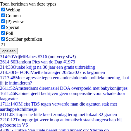
Toon berichten van deze types
Weblog
Column
(P)review
Special
Poll
Scrollbar gebruiken
opslaan
3
14:50
VrijMiBabes #316 (not very sfw!)
26
14:50
Random Pics van de Dag #1979
3
14:33
Quake krijgt na 30 jaar een gratis uitbreiding
2
14:30
De FOK!Voetbalmanager 2026/2027 is begonnen
17
13:48
Meer agressie tegen een andersluidende politieke mening, laat
jij je intimideren?
26
11:52
Amsterdams dierenasiel DOA overspoeld met babykonijntjes
16
11:46
Kabinet geeft bedrijven geen compensatie voor schade door
laagwater
17
11:14
OM eist TBS tegen verwarde man die agenten stak met
aardappelschilmesje
21
11:08
Tropische hitte keert zondag terug met lokaal 32 graden
22
10:12
Trump grijpt weer in op automatisch staatsburgerschap bij
geboorte in VS
43
09:51
Dikke Van Dale neemt 'vulvalippen' op: 'stigma op