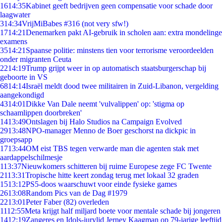
16
14:35
Kabinet geeft bedrijven geen compensatie voor schade door
laagwater
3
14:34
VrijMiBabes #316 (not very sfw!)
17
14:21
Denemarken pakt AI-gebruik in scholen aan: extra mondelinge
examens
35
14:21
Spaanse politie: minstens tien voor terrorisme veroordeelden
onder migranten Ceuta
22
14:19
Trump grijpt weer in op automatisch staatsburgerschap bij
geboorte in VS
68
14:14
Israël meldt dood twee militairen in Zuid-Libanon, vergelding
aangekondigd
43
14:01
Dikke Van Dale neemt 'vulvalippen' op: 'stigma op
schaamlippen doorbreken'
14
13:49
Ontslagen bij Halo Studios na Campaign Evolved
29
13:48
NPO-manager Menno de Boer geschorst na dickpic in
groepsapp
17
13:44
OM eist TBS tegen verwarde man die agenten stak met
aardappelschilmesje
1
13:37
Nieuwkomers schitteren bij ruime Europese zege FC Twente
21
13:31
Tropische hitte keert zondag terug met lokaal 32 graden
15
13:12
PS5-doos waarschuwt voor einde fysieke games
26
13:08
Random Pics van de Dag #1979
22
13:01
Peter Faber (82) overleden
11
12:55
Meta krijgt half miljard boete voor mentale schade bij jongeren
14
12:19
Zangeres en Idols-jurylid Jerney Kaagman op 79-jarige leeftijd