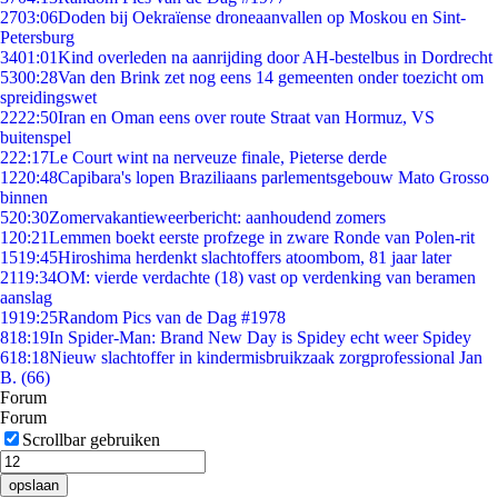
27
03:06
Doden bij Oekraïense droneaanvallen op Moskou en Sint-
Petersburg
34
01:01
Kind overleden na aanrijding door AH-bestelbus in Dordrecht
53
00:28
Van den Brink zet nog eens 14 gemeenten onder toezicht om
spreidingswet
22
22:50
Iran en Oman eens over route Straat van Hormuz, VS
buitenspel
2
22:17
Le Court wint na nerveuze finale, Pieterse derde
12
20:48
Capibara's lopen Braziliaans parlementsgebouw Mato Grosso
binnen
5
20:30
Zomervakantieweerbericht: aanhoudend zomers
1
20:21
Lemmen boekt eerste profzege in zware Ronde van Polen-rit
15
19:45
Hiroshima herdenkt slachtoffers atoombom, 81 jaar later
21
19:34
OM: vierde verdachte (18) vast op verdenking van beramen
aanslag
19
19:25
Random Pics van de Dag #1978
8
18:19
In Spider-Man: Brand New Day is Spidey echt weer Spidey
6
18:18
Nieuw slachtoffer in kindermisbruikzaak zorgprofessional Jan
B. (66)
Forum
Forum
Scrollbar gebruiken
opslaan