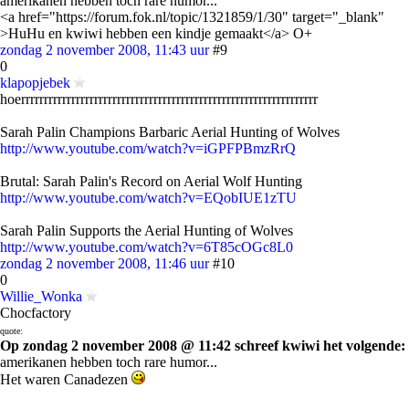
amerikanen hebben toch rare humor...
<a href="https://forum.fok.nl/topic/1321859/1/30" target="_blank"
>HuHu en kwiwi hebben een kindje gemaakt</a> O+
zondag 2 november 2008, 11:43 uur
#9
0
klapopjebek
hoerrrrrrrrrrrrrrrrrrrrrrrrrrrrrrrrrrrrrrrrrrrrrrrrrrrrrrrrrrrrrrrrr
Sarah Palin Champions Barbaric Aerial Hunting of Wolves
http://www.youtube.com/watch?v=iGPFPBmzRrQ
Brutal: Sarah Palin's Record on Aerial Wolf Hunting
http://www.youtube.com/watch?v=EQobIUE1zTU
Sarah Palin Supports the Aerial Hunting of Wolves
http://www.youtube.com/watch?v=6T85cOGc8L0
zondag 2 november 2008, 11:46 uur
#10
0
Willie_Wonka
Chocfactory
quote:
Op zondag 2 november 2008 @ 11:42 schreef kwiwi het volgende:
amerikanen hebben toch rare humor...
Het waren Canadezen