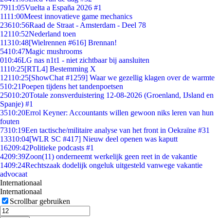
79
11:05
Vuelta a España 2026 #1
11
11:00
Meest innovatieve game mechanics
236
10:56
Raad de Straat - Amsterdam - Deel 78
121
10:52
Nederland toen
113
10:48
[Wielrennen #616] Brennan!
54
10:47
Magic mushrooms
0
10:46
LG nas n1t1 - niet zichtbaar bij aansluiten
11
10:25
[RTL4] Bestemming X
121
10:25
[ShowChat #1259] Waar we gezellig klagen over de warmte
5
10:21
Poepen tijdens het tandenpoetsen
250
10:20
Totale zonsverduistering 12-08-2026 (Groenland, IJsland en
Spanje) #1
35
10:20
Errol Keyner: Accountants willen gewoon niks leren van hun
fouten
73
10:19
Een tactische/militaire analyse van het front in Oekraïne #31
133
10:04
[WLR SC #417] Nieuw deel openen was kaputt
162
09:42
Politieke podcasts #1
42
09:39
Zoon(11) onderneemt werkelijk geen reet in de vakantie
14
09:24
Rechtszaak dodelijk ongeluk uitgesteld vanwege vakantie
advocaat
Internationaal
Internationaal
Scrollbar gebruiken