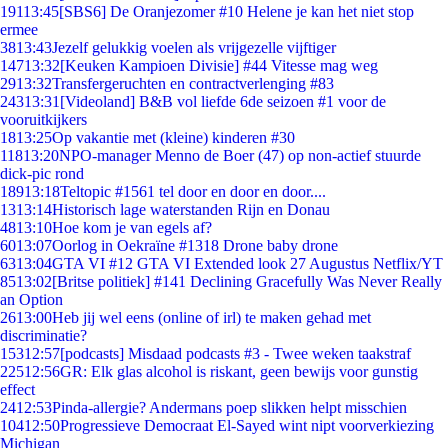
191
13:45
[SBS6] De Oranjezomer #10 Helene je kan het niet stop
ermee
38
13:43
Jezelf gelukkig voelen als vrijgezelle vijftiger
147
13:32
[Keuken Kampioen Divisie] #44 Vitesse mag weg
29
13:32
Transfergeruchten en contractverlenging #83
243
13:31
[Videoland] B&B vol liefde 6de seizoen #1 voor de
vooruitkijkers
18
13:25
Op vakantie met (kleine) kinderen #30
118
13:20
NPO-manager Menno de Boer (47) op non-actief stuurde
dick-pic rond
189
13:18
Teltopic #1561 tel door en door en door....
13
13:14
Historisch lage waterstanden Rijn en Donau
48
13:10
Hoe kom je van egels af?
60
13:07
Oorlog in Oekraïne #1318 Drone baby drone
63
13:04
GTA VI #12 GTA VI Extended look 27 Augustus Netflix/YT
85
13:02
[Britse politiek] #141 Declining Gracefully Was Never Really
an Option
26
13:00
Heb jij wel eens (online of irl) te maken gehad met
discriminatie?
153
12:57
[podcasts] Misdaad podcasts #3 - Twee weken taakstraf
225
12:56
GR: Elk glas alcohol is riskant, geen bewijs voor gunstig
effect
24
12:53
Pinda-allergie? Andermans poep slikken helpt misschien
104
12:50
Progressieve Democraat El-Sayed wint nipt voorverkiezing
Michigan