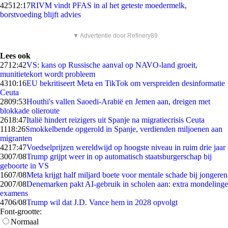
425
12:17
RIVM vindt PFAS in al het geteste moedermelk,
borstvoeding blijft advies
▼ Advertentie door Refinery89
Lees ook
27
12:42
VS: kans op Russische aanval op NAVO-land groeit,
munitietekort wordt probleem
43
10:16
EU bekritiseert Meta en TikTok om verspreiden desinformatie
Ceuta
28
09:53
Houthi's vallen Saoedi-Arabië en Jemen aan, dreigen met
blokkade olieroute
26
18:47
Italië hindert reizigers uit Spanje na migratiecrisis Ceuta
11
18:26
Smokkelbende opgerold in Spanje, verdienden miljoenen aan
migranten
42
17:47
Voedselprijzen wereldwijd op hoogste niveau in ruim drie jaar
30
07/08
Trump grijpt weer in op automatisch staatsburgerschap bij
geboorte in VS
16
07/08
Meta krijgt half miljard boete voor mentale schade bij jongeren
20
07/08
Denemarken pakt AI-gebruik in scholen aan: extra mondelinge
examens
47
06/08
Trump wil dat J.D. Vance hem in 2028 opvolgt
Font-grootte:
Normaal