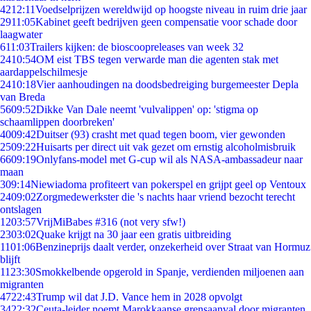
42
12:11
Voedselprijzen wereldwijd op hoogste niveau in ruim drie jaar
29
11:05
Kabinet geeft bedrijven geen compensatie voor schade door
laagwater
6
11:03
Trailers kijken: de bioscoopreleases van week 32
24
10:54
OM eist TBS tegen verwarde man die agenten stak met
aardappelschilmesje
24
10:18
Vier aanhoudingen na doodsbedreiging burgemeester Depla
van Breda
56
09:52
Dikke Van Dale neemt 'vulvalippen' op: 'stigma op
schaamlippen doorbreken'
40
09:42
Duitser (93) crasht met quad tegen boom, vier gewonden
25
09:22
Huisarts per direct uit vak gezet om ernstig alcoholmisbruik
66
09:19
Onlyfans-model met G-cup wil als NASA-ambassadeur naar
maan
3
09:14
Niewiadoma profiteert van pokerspel en grijpt geel op Ventoux
24
09:02
Zorgmedewerkster die 's nachts haar vriend bezocht terecht
ontslagen
12
03:57
VrijMiBabes #316 (not very sfw!)
23
03:02
Quake krijgt na 30 jaar een gratis uitbreiding
11
01:06
Benzineprijs daalt verder, onzekerheid over Straat van Hormuz
blijft
11
23:30
Smokkelbende opgerold in Spanje, verdienden miljoenen aan
migranten
47
22:43
Trump wil dat J.D. Vance hem in 2028 opvolgt
34
22:32
Ceuta-leider noemt Marokkaanse grensaanval door migranten