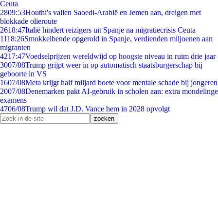
Ceuta
28
09:53
Houthi's vallen Saoedi-Arabië en Jemen aan, dreigen met
blokkade olieroute
26
18:47
Italië hindert reizigers uit Spanje na migratiecrisis Ceuta
11
18:26
Smokkelbende opgerold in Spanje, verdienden miljoenen aan
migranten
42
17:47
Voedselprijzen wereldwijd op hoogste niveau in ruim drie jaar
30
07/08
Trump grijpt weer in op automatisch staatsburgerschap bij
geboorte in VS
16
07/08
Meta krijgt half miljard boete voor mentale schade bij jongeren
20
07/08
Denemarken pakt AI-gebruik in scholen aan: extra mondelinge
examens
47
06/08
Trump wil dat J.D. Vance hem in 2028 opvolgt