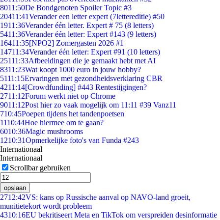
80
11:50
De Bondgenoten Spoiler Topic #3
204
11:41
Verander een letter expert (7lettereditie) #50
19
11:36
Verander één letter. Expert # 75 (8 letters)
54
11:36
Verander één letter: Expert #143 (9 letters)
164
11:35
[NPO2] Zomergasten 2026 #1
147
11:34
Verander één letter: Expert #91 (10 letters)
251
11:33
Afbeeldingen die je gemaakt hebt met AI
83
11:23
Wat koopt 1000 euro in jouw hobby?
51
11:15
Ervaringen met gezondheidsverklaring CBR
42
11:14
[Crowdfunding] #443 Rentestijgingen?
27
11:12
Forum werkt niet op Chrome
90
11:12
Post hier zo vaak mogelijk om 11:11 #39 Vanz11
7
10:45
Poepen tijdens het tandenpoetsen
11
10:44
Hoe hiermee om te gaan?
60
10:36
Magic mushrooms
12
10:31
Opmerkelijke foto's van Funda #243
Internationaal
Internationaal
Scrollbar gebruiken
opslaan
27
12:42
VS: kans op Russische aanval op NAVO-land groeit,
munitietekort wordt probleem
43
10:16
EU bekritiseert Meta en TikTok om verspreiden desinformatie