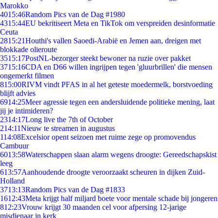
Marokko
40
15:46
Random Pics van de Dag #1980
43
15:44
EU bekritiseert Meta en TikTok om verspreiden desinformatie
Ceuta
28
15:21
Houthi's vallen Saoedi-Arabië en Jemen aan, dreigen met
blokkade olieroute
35
15:17
PostNL-bezorger steekt bewoner na ruzie over pakket
37
15:16
CDA en D66 willen ingrijpen tegen 'gluurbrillen' die mensen
ongemerkt filmen
8
15:00
RIVM vindt PFAS in al het geteste moedermelk, borstvoeding
blijft advies
69
14:25
Meer agressie tegen een andersluidende politieke mening, laat
jij je intimideren?
23
14:17
Long live the 7th of October
2
14:11
Nieuw te streamen in augustus
1
14:08
Excelsior opent seizoen met ruime zege op promovendus
Cambuur
60
13:58
Waterschappen slaan alarm wegens droogte: Gereedschapskist
leeg
6
13:57
Aanhoudende droogte veroorzaakt scheuren in dijken Zuid-
Holland
37
13:13
Random Pics van de Dag #1833
16
12:43
Meta krijgt half miljard boete voor mentale schade bij jongeren
8
12:23
Vrouw krijgt 30 maanden cel voor afpersing 12-jarige
misdienaar in kerk