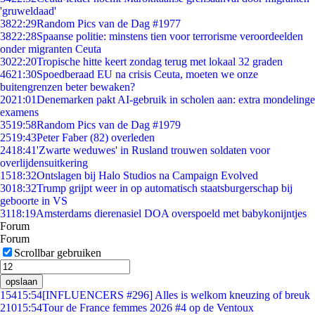
'gruweldaad'
38
22:29
Random Pics van de Dag #1977
38
22:28
Spaanse politie: minstens tien voor terrorisme veroordeelden
onder migranten Ceuta
30
22:20
Tropische hitte keert zondag terug met lokaal 32 graden
46
21:30
Spoedberaad EU na crisis Ceuta, moeten we onze
buitengrenzen beter bewaken?
20
21:01
Denemarken pakt AI-gebruik in scholen aan: extra mondelinge
examens
35
19:58
Random Pics van de Dag #1979
25
19:43
Peter Faber (82) overleden
24
18:41
'Zwarte weduwes' in Rusland trouwen soldaten voor
overlijdensuitkering
15
18:32
Ontslagen bij Halo Studios na Campaign Evolved
30
18:32
Trump grijpt weer in op automatisch staatsburgerschap bij
geboorte in VS
31
18:19
Amsterdams dierenasiel DOA overspoeld met babykonijntjes
Forum
Forum
Scrollbar gebruiken
opslaan
154
15:54
[INFLUENCERS #296] Alles is welkom kneuzing of breuk
210
15:54
Tour de France femmes 2026 #4 op de Ventoux