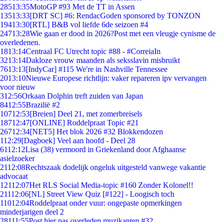
285
13:35
MotoGP #93 Met de TT in Assen
135
13:33
[DRT SC] #6: RendacGoden sponsored by TONZON
194
13:30
[RTL] B&B vol liefde 6de seizoen #4
247
13:28
Wie gaan er dood in 2026?Post met een vleugje cynisme de
overledenen.
18
13:14
Centraal FC Utrecht topic #88 - #CorreiaIn
32
13:14
Dakloze vrouw maanden als seksslavin misbruikt
76
13:13
[IndyCar] #115 We're in Nashville Tennessee
20
13:10
Nieuwe Europese richtlijn: vaker repareren ipv vervangen
voor nieuw
3
12:56
Orkaan Dolphin treft zuiden van Japan
84
12:55
Brazilië #2
107
12:53
[Breien] Deel 21, met zomerbreisels
187
12:47
[ONLINE] Roddelpraat Topic #21
267
12:34
[NET5] Het blok 2026 #32 Blokkendozen
1
12:29
[Dagboek] Veel aan hoofd - Deel 28
61
12:12
Lisa (38) vermoord in Griekenland door Afghaanse
asielzoeker
21
12:08
Rechtszaak dodelijk ongeluk uitgesteld vanwege vakantie
advocaat
121
12:07
Het RLS Social Media-topic #160 Zonder Kolonel!!
211
12:06
[NL] Street View Quiz [#122] - Loogisch toch
110
12:04
Roddelpraat onder vuur: ongepaste opmerkingen
minderjarigen deel 2
281
11:55
Post hier pas overleden muzikanten #32