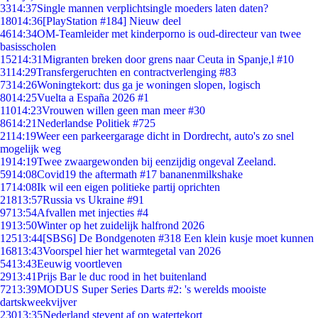
33
14:37
Single mannen verplichtsingle moeders laten daten?
180
14:36
[PlayStation #184] Nieuw deel
46
14:34
OM-Teamleider met kinderporno is oud-directeur van twee
basisscholen
152
14:31
Migranten breken door grens naar Ceuta in Spanje,l #10
31
14:29
Transfergeruchten en contractverlenging #83
73
14:26
Woningtekort: dus ga je woningen slopen, logisch
80
14:25
Vuelta a España 2026 #1
110
14:23
Vrouwen willen geen man meer #30
86
14:21
Nederlandse Politiek #725
21
14:19
Weer een parkeergarage dicht in Dordrecht, auto's zo snel
mogelijk weg
19
14:19
Twee zwaargewonden bij eenzijdig ongeval Zeeland.
59
14:08
Covid19 the aftermath #17 bananenmilkshake
17
14:08
Ik wil een eigen politieke partij oprichten
218
13:57
Russia vs Ukraine #91
97
13:54
Afvallen met injecties #4
19
13:50
Winter op het zuidelijk halfrond 2026
125
13:44
[SBS6] De Bondgenoten #318 Een klein kusje moet kunnen
168
13:43
Voorspel hier het warmtegetal van 2026
54
13:43
Eeuwig voortleven
29
13:41
Prijs Bar le duc rood in het buitenland
72
13:39
MODUS Super Series Darts #2: 's werelds mooiste
dartskweekvijver
230
13:35
Nederland stevent af op watertekort