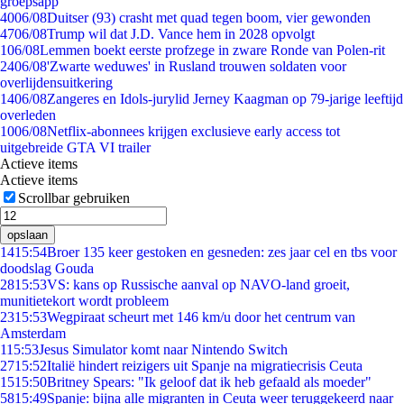
groepsapp
40
06/08
Duitser (93) crasht met quad tegen boom, vier gewonden
47
06/08
Trump wil dat J.D. Vance hem in 2028 opvolgt
1
06/08
Lemmen boekt eerste profzege in zware Ronde van Polen-rit
24
06/08
'Zwarte weduwes' in Rusland trouwen soldaten voor
overlijdensuitkering
14
06/08
Zangeres en Idols-jurylid Jerney Kaagman op 79-jarige leeftijd
overleden
10
06/08
Netflix-abonnees krijgen exclusieve early access tot
uitgebreide GTA VI trailer
Actieve items
Actieve items
Scrollbar gebruiken
opslaan
14
15:54
Broer 135 keer gestoken en gesneden: zes jaar cel en tbs voor
doodslag Gouda
28
15:53
VS: kans op Russische aanval op NAVO-land groeit,
munitietekort wordt probleem
23
15:53
Wegpiraat scheurt met 146 km/u door het centrum van
Amsterdam
1
15:53
Jesus Simulator komt naar Nintendo Switch
27
15:52
Italië hindert reizigers uit Spanje na migratiecrisis Ceuta
15
15:50
Britney Spears: "Ik geloof dat ik heb gefaald als moeder"
58
15:49
Spanje: bijna alle migranten in Ceuta weer teruggekeerd naar