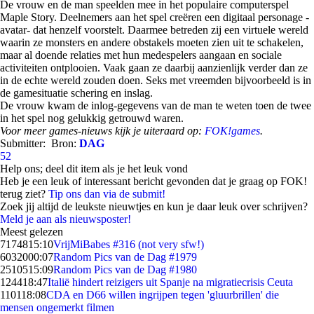
De vrouw en de man speelden mee in het populaire computerspel
Maple Story. Deelnemers aan het spel creëren een digitaal personage -
avatar- dat henzelf voorstelt. Daarmee betreden zij een virtuele wereld
waarin ze monsters en andere obstakels moeten zien uit te schakelen,
maar al doende relaties met hun medespelers aangaan en sociale
activiteiten ontplooien. Vaak gaan ze daarbij aanzienlijk verder dan ze
in de echte wereld zouden doen. Seks met vreemden bijvoorbeeld is in
de gamesituatie schering en inslag.
De vrouw kwam de inlog-gegevens van de man te weten toen de twee
in het spel nog gelukkig getrouwd waren.
Voor meer games-nieuws kijk je uiteraard op:
FOK!games
.
Submitter:
Bron:
DAG
52
Help ons; deel dit item als je het leuk vond
Heb je een leuk of interessant bericht gevonden dat je graag op FOK!
terug ziet?
Tip ons dan via de submit!
Zoek jij altijd de leukste nieuwtjes en kun je daar leuk over schrijven?
Meld je aan als nieuwsposter!
Meest gelezen
71748
15:10
VrijMiBabes #316 (not very sfw!)
60320
00:07
Random Pics van de Dag #1979
25105
15:09
Random Pics van de Dag #1980
1244
18:47
Italië hindert reizigers uit Spanje na migratiecrisis Ceuta
1101
18:08
CDA en D66 willen ingrijpen tegen 'gluurbrillen' die
mensen ongemerkt filmen