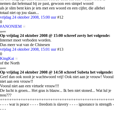
nemen dat helemaal bij ze past, gewoon een simpel woord
als je slim bent kies je iets met een woord en een cijfer, die allebei
totaal niet op jou slaan...
vrijdag 24 oktober 2008, 15:00 uur
#12
0
#ANONIEM
quote:
Op vrijdag 24 oktober 2008 @ 15:00 schreef zovty het volgende:
Internet moet verboden worden.
Das meer wat van de Chinesen
vrijdag 24 oktober 2008, 15:01 uur
#13
0
KingKai
of the North
quote:
Op vrijdag 24 oktober 2008 @ 14:58 schreef Subeta het volgende:
Geef dan ook nooit je wachtwoord vrij! Ook niet aan je vrouw! Vooral
niet aan een vrouw!!
Vooral niet aan een virtuele vrouw!!!
De lucht is groen... Het gras is blauw... Ik ben niet stoned... Wat lul je
nou???
+=+=+=+=+=+=+=+=+=+=+=+=+=+=+=+=+=+=+=+=+=+=+=+=+
- - - - war is peace - - - - freedom is slavery - - - - ignorance is strength -
- - -