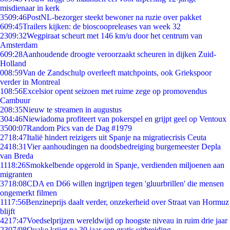
misdienaar in kerk
35
09:46
PostNL-bezorger steekt bewoner na ruzie over pakket
6
09:45
Trailers kijken: de bioscoopreleases van week 32
23
09:32
Wegpiraat scheurt met 146 km/u door het centrum van
Amsterdam
6
09:28
Aanhoudende droogte veroorzaakt scheuren in dijken Zuid-
Holland
0
08:59
Van de Zandschulp overleeft matchpoints, ook Griekspoor
verder in Montreal
1
08:56
Excelsior opent seizoen met ruime zege op promovendus
Cambuur
2
08:35
Nieuw te streamen in augustus
3
04:46
Niewiadoma profiteert van pokerspel en grijpt geel op Ventoux
35
00:07
Random Pics van de Dag #1979
27
18:47
Italië hindert reizigers uit Spanje na migratiecrisis Ceuta
24
18:31
Vier aanhoudingen na doodsbedreiging burgemeester Depla
van Breda
11
18:26
Smokkelbende opgerold in Spanje, verdienden miljoenen aan
migranten
37
18:08
CDA en D66 willen ingrijpen tegen 'gluurbrillen' die mensen
ongemerkt filmen
11
17:56
Benzineprijs daalt verder, onzekerheid over Straat van Hormuz
blijft
42
17:47
Voedselprijzen wereldwijd op hoogste niveau in ruim drie jaar
23
07/08
Quake krijgt na 30 jaar een gratis uitbreiding