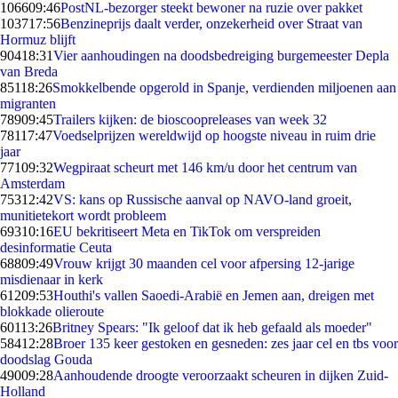
1066
09:46
PostNL-bezorger steekt bewoner na ruzie over pakket
1037
17:56
Benzineprijs daalt verder, onzekerheid over Straat van
Hormuz blijft
904
18:31
Vier aanhoudingen na doodsbedreiging burgemeester Depla
van Breda
851
18:26
Smokkelbende opgerold in Spanje, verdienden miljoenen aan
migranten
789
09:45
Trailers kijken: de bioscoopreleases van week 32
781
17:47
Voedselprijzen wereldwijd op hoogste niveau in ruim drie
jaar
771
09:32
Wegpiraat scheurt met 146 km/u door het centrum van
Amsterdam
753
12:42
VS: kans op Russische aanval op NAVO-land groeit,
munitietekort wordt probleem
693
10:16
EU bekritiseert Meta en TikTok om verspreiden
desinformatie Ceuta
688
09:49
Vrouw krijgt 30 maanden cel voor afpersing 12-jarige
misdienaar in kerk
612
09:53
Houthi's vallen Saoedi-Arabië en Jemen aan, dreigen met
blokkade olieroute
601
13:26
Britney Spears: "Ik geloof dat ik heb gefaald als moeder"
584
12:28
Broer 135 keer gestoken en gesneden: zes jaar cel en tbs voor
doodslag Gouda
490
09:28
Aanhoudende droogte veroorzaakt scheuren in dijken Zuid-
Holland