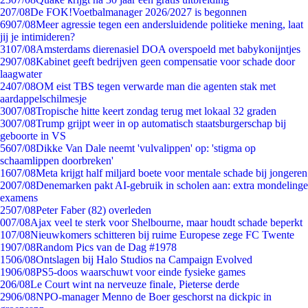
2
07/08
De FOK!Voetbalmanager 2026/2027 is begonnen
69
07/08
Meer agressie tegen een andersluidende politieke mening, laat
jij je intimideren?
31
07/08
Amsterdams dierenasiel DOA overspoeld met babykonijntjes
29
07/08
Kabinet geeft bedrijven geen compensatie voor schade door
laagwater
24
07/08
OM eist TBS tegen verwarde man die agenten stak met
aardappelschilmesje
30
07/08
Tropische hitte keert zondag terug met lokaal 32 graden
30
07/08
Trump grijpt weer in op automatisch staatsburgerschap bij
geboorte in VS
56
07/08
Dikke Van Dale neemt 'vulvalippen' op: 'stigma op
schaamlippen doorbreken'
16
07/08
Meta krijgt half miljard boete voor mentale schade bij jongeren
20
07/08
Denemarken pakt AI-gebruik in scholen aan: extra mondelinge
examens
25
07/08
Peter Faber (82) overleden
0
07/08
Ajax veel te sterk voor Shelbourne, maar houdt schade beperkt
1
07/08
Nieuwkomers schitteren bij ruime Europese zege FC Twente
19
07/08
Random Pics van de Dag #1978
15
06/08
Ontslagen bij Halo Studios na Campaign Evolved
19
06/08
PS5-doos waarschuwt voor einde fysieke games
2
06/08
Le Court wint na nerveuze finale, Pieterse derde
29
06/08
NPO-manager Menno de Boer geschorst na dickpic in