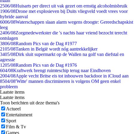
maan
25
06/08
Huisarts per direct uit vak gezet om ernstig alcoholmisbruik
19
06/08
Drone met explosieven bij Duits vliegveld voedt vrees voor
hybride aanval
60
06/08
Waterschappen slaan alarm wegens droogte: Gereedschapskist
leeg
24
06/08
Zorgmedewerkster die 's nachts haar vriend bezocht terecht
ontslagen
38
06/08
Random Pics van de Dag #1977
21
05/08
Tanken in België wordt nóg aantrekkelijker
34
05/08
Dirk sluit supermarkt op de Wallen na golf van diefstal en
agressie
12
05/08
Random Pics van de Dag #1976
6
04/08
Kraftwerk brengt ruimteschip terug naar Eindhoven
20
04/08
Apple vecht Britse eis tot inbouwen backdoor in iCloud aan
85
04/08
'Witte' mannen discrimineren is volgens OM geen enkel
probleem
Laatste items
Laatste items
Toon berichten uit deze thema's
Actueel
Entertainment
Sport
Film & Tv
Games