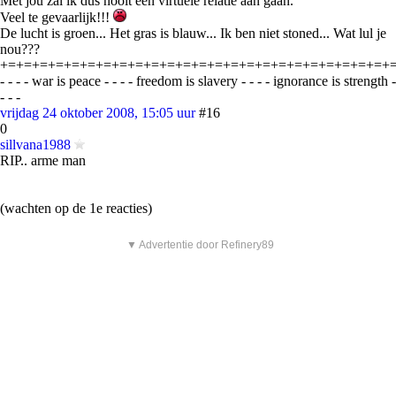
Met jou zal ik dus nooit een virtuele relatie aan gaan.
Veel te gevaarlijk!!!
De lucht is groen... Het gras is blauw... Ik ben niet stoned... Wat lul je
nou???
+=+=+=+=+=+=+=+=+=+=+=+=+=+=+=+=+=+=+=+=+=+=+=+=+
- - - - war is peace - - - - freedom is slavery - - - - ignorance is strength -
- - -
vrijdag 24 oktober 2008, 15:05 uur
#16
0
sillvana1988
RIP.. arme man
(wachten op de 1e reacties)
▼ Advertentie door Refinery89