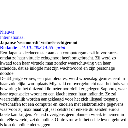
Nieuws
Internationaal
Japanse 'vermoordt' virtuele echtgenoot
Redactie
24-10-2008 14:55
print
Een Japanse deelneemster aan een computergame zit in voorarrest
omdat ze haar virtuele echtgenoot heeft omgebracht. Zij werd zo
kwaad toen haar virtuele man zonder waarschuwing van haar
scheidde, dat ze inlogde met zijn wachtwoord en zijn personage
doodde.
De 43-jarige vrouw, een pianolerares, werd woensdag gearresteerd in
haar zuidelijke woonplaats Miyazaki en overgebracht naar het huis van
bewaring in het duizend kilometer noordelijker gelegen Sapporo, waar
haar tegenspeler woont en een klacht tegen haar indiende. Ze zal
waarschijnlijk worden aangeklaagd voor het zich illegaal toegang
verschaffen tot een computer en knoeien met elektronische gegevens,
waarvoor zij maximaal vijf jaar celstraf of enkele duizenden euro's
boete kan krijgen. Ze had overigens geen plannen wraak te nemen in
de reële wereld, zei de politie. Of de vrouw in het echte leven gehuwd
is kon de politie niet zeggen.