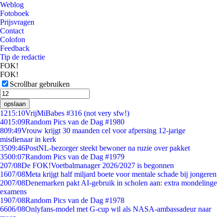
Weblog
Fotoboek
Prijsvragen
Contact
Colofon
Feedback
Tip de redactie
FOK!
FOK!
Scrollbar gebruiken
opslaan
12
15:10
VrijMiBabes #316 (not very sfw!)
40
15:09
Random Pics van de Dag #1980
8
09:49
Vrouw krijgt 30 maanden cel voor afpersing 12-jarige
misdienaar in kerk
35
09:46
PostNL-bezorger steekt bewoner na ruzie over pakket
35
00:07
Random Pics van de Dag #1979
2
07/08
De FOK!Voetbalmanager 2026/2027 is begonnen
16
07/08
Meta krijgt half miljard boete voor mentale schade bij jongeren
20
07/08
Denemarken pakt AI-gebruik in scholen aan: extra mondelinge
examens
19
07/08
Random Pics van de Dag #1978
66
06/08
Onlyfans-model met G-cup wil als NASA-ambassadeur naar