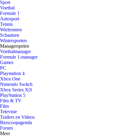
Sport
Voetbal
Formule 1
Autosport
Tennis
Wielrennen
Schaatsen
Wintersporten
Managerspelen
Voetbalmanager
Formule 1-manager
Games
PC
Playstation 4
Xbox One
Nintendo Switch
Xbox Series X|S
PlayStation 5
Film & TV
Film
Televisie
Trailers en Videos
Bioscoopagenda
Forum
Meer