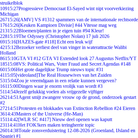
struikelblok
109
15:27
Progressieve Democraat El-Sayed wint nipt voorverkiezing
Michigan
267
15:26
[AMV] VS #1312 spammers van de internationale rechtsorde
176
15:26
[Keuken Kampioen Divisie] #44 Vitesse mag weg
213
15:22
Bloemen/planten in je eigen tuin #94 Kleur!
228
15:19
The Odyssey (Christopher Nolan) 17 juli 2026
69
15:16
[HAZES-gate #118] Echt een leuk wijf
42
15:12
Bezoeker verliest deel van vinger in waterattractie Walibi
Holland
86
15:10
GTA VI #12 GTA VI Extended look 27 Augustus Netflix/YT
185
15:08
VS: Political Wars, Voter Fraud and Secret Agendas #148
60
15:06
Het grote dagelijkse Trump nieuws topic #31
41
15:05
[videoland]The Real Housewives van het Zuiden
53
15:04
Zou je vreemdgaan in een relatie kunnen vergeven?
161
15:00
Dingen waar je enorm vrolijk van wordt #3
51
14:54
Jezelf gelukkig voelen als vrijgezelle vijftiger
262
14:51
Agent smijt zwangere vrouw op de grond, onderzoek gestart
#2
272
14:51
Protesten en blokkades van Extinction Rebellion #24 Eieren
36
14:43
Masters of the Universe (He-Man)
151
14:42
[WLR SC #417] Nieuw deel openen was kaputt
231
14:41
Het FOK!kers maken teringherrie topic
260
14:38
Totale zonsverduistering 12-08-2026 (Groenland, IJsland en
Spanje) #1