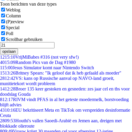
Toon berichten van deze types
Weblog
Column
(P)review
Special
Poll
Scrollbar gebruiken
opslaan
12
15:10
VrijMiBabes #316 (not very sfw!)
40
15:09
Random Pics van de Dag #1980
1
15:00
Jesus Simulator komt naar Nintendo Switch
15
13:26
Britney Spears: "Ik geloof dat ik heb gefaald als moeder"
28
12:42
VS: kans op Russische aanval op NAVO-land groeit,
munitietekort wordt probleem
14
12:28
Broer 135 keer gestoken en gesneden: zes jaar cel en tbs voor
doodslag Gouda
8
12:17
RIVM vindt PFAS in al het geteste moedermelk, borstvoeding
blijft advies
43
10:16
EU bekritiseert Meta en TikTok om verspreiden desinformatie
Ceuta
28
09:53
Houthi's vallen Saoedi-Arabië en Jemen aan, dreigen met
blokkade olieroute
8
09:49
Vrouw krijgt 30 maanden cel voor afpersing 12-jarige