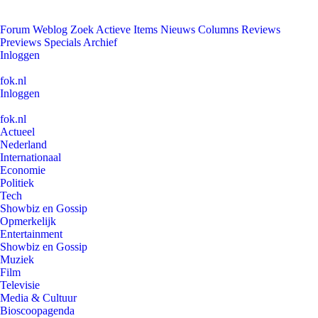
Forum
Weblog
Zoek
Actieve Items
Nieuws
Columns
Reviews
Previews
Specials
Archief
Inloggen
fok.nl
Inloggen
fok.nl
Actueel
Nederland
Internationaal
Economie
Politiek
Tech
Showbiz en Gossip
Opmerkelijk
Entertainment
Showbiz en Gossip
Muziek
Film
Televisie
Media & Cultuur
Bioscoopagenda