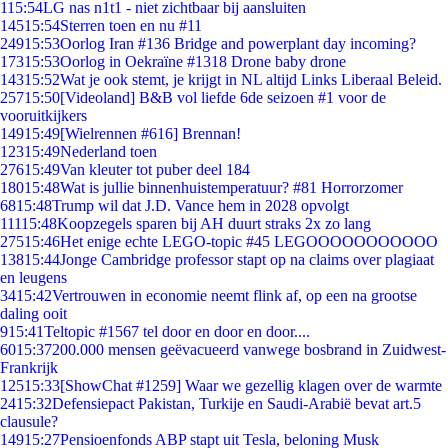
1
15:54
LG nas n1t1 - niet zichtbaar bij aansluiten
145
15:54
Sterren toen en nu #11
249
15:53
Oorlog Iran #136 Bridge and powerplant day incoming?
173
15:53
Oorlog in Oekraïne #1318 Drone baby drone
143
15:52
Wat je ook stemt, je krijgt in NL altijd Links Liberaal Beleid.
257
15:50
[Videoland] B&B vol liefde 6de seizoen #1 voor de
vooruitkijkers
149
15:49
[Wielrennen #616] Brennan!
123
15:49
Nederland toen
276
15:49
Van kleuter tot puber deel 184
180
15:48
Wat is jullie binnenhuistemperatuur? #81 Horrorzomer
68
15:48
Trump wil dat J.D. Vance hem in 2028 opvolgt
111
15:48
Koopzegels sparen bij AH duurt straks 2x zo lang
275
15:46
Het enige echte LEGO-topic #45 LEGOOOOOOOOOOO
138
15:44
Jonge Cambridge professor stapt op na claims over plagiaat
en leugens
34
15:42
Vertrouwen in economie neemt flink af, op een na grootse
daling ooit
9
15:41
Teltopic #1567 tel door en door en door....
60
15:37
200.000 mensen geëvacueerd vanwege bosbrand in Zuidwest-
Frankrijk
125
15:33
[ShowChat #1259] Waar we gezellig klagen over de warmte
24
15:32
Defensiepact Pakistan, Turkije en Saudi-Arabië bevat art.5
clausule?
149
15:27
Pensioenfonds ABP stapt uit Tesla, beloning Musk