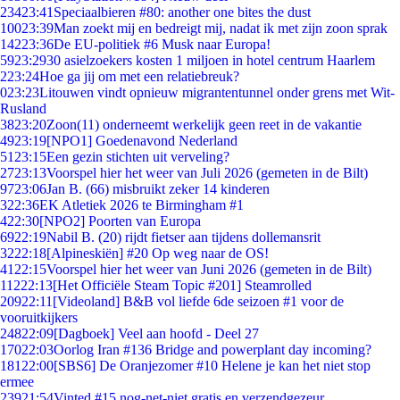
234
23:41
Speciaalbieren #80: another one bites the dust
100
23:39
Man zoekt mij en bedreigt mij, nadat ik met zijn zoon sprak
142
23:36
De EU-politiek #6 Musk naar Europa!
59
23:29
30 asielzoekers kosten 1 miljoen in hotel centrum Haarlem
2
23:24
Hoe ga jij om met een relatiebreuk?
0
23:23
Litouwen vindt opnieuw migrantentunnel onder grens met Wit-
Rusland
38
23:20
Zoon(11) onderneemt werkelijk geen reet in de vakantie
49
23:19
[NPO1] Goedenavond Nederland
51
23:15
Een gezin stichten uit verveling?
27
23:13
Voorspel hier het weer van Juli 2026 (gemeten in de Bilt)
97
23:06
Jan B. (66) misbruikt zeker 14 kinderen
3
22:36
EK Atletiek 2026 te Birmingham #1
4
22:30
[NPO2] Poorten van Europa
69
22:19
Nabil B. (20) rijdt fietser aan tijdens dollemansrit
32
22:18
[Alpineskiën] #20 Op weg naar de OS!
41
22:15
Voorspel hier het weer van Juni 2026 (gemeten in de Bilt)
112
22:13
[Het Officiële Steam Topic #201] Steamrolled
209
22:11
[Videoland] B&B vol liefde 6de seizoen #1 voor de
vooruitkijkers
248
22:09
[Dagboek] Veel aan hoofd - Deel 27
170
22:03
Oorlog Iran #136 Bridge and powerplant day incoming?
181
22:00
[SBS6] De Oranjezomer #10 Helene je kan het niet stop
ermee
239
21:54
Vinted #15 nog-net-niet gratis en verzendgezeur