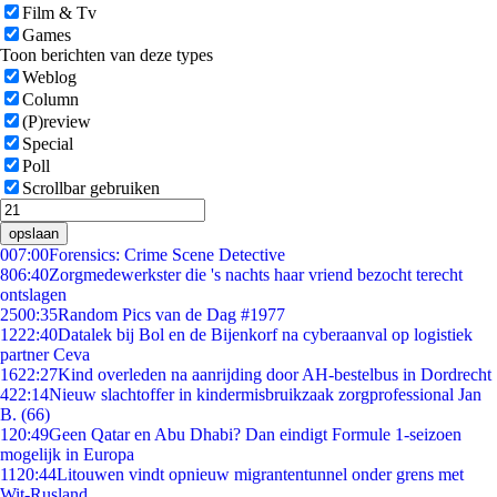
Film & Tv
Games
Toon berichten van deze types
Weblog
Column
(P)review
Special
Poll
Scrollbar gebruiken
opslaan
0
07:00
Forensics: Crime Scene Detective
8
06:40
Zorgmedewerkster die 's nachts haar vriend bezocht terecht
ontslagen
25
00:35
Random Pics van de Dag #1977
12
22:40
Datalek bij Bol en de Bijenkorf na cyberaanval op logistiek
partner Ceva
16
22:27
Kind overleden na aanrijding door AH-bestelbus in Dordrecht
4
22:14
Nieuw slachtoffer in kindermisbruikzaak zorgprofessional Jan
B. (66)
1
20:49
Geen Qatar en Abu Dhabi? Dan eindigt Formule 1-seizoen
mogelijk in Europa
11
20:44
Litouwen vindt opnieuw migrantentunnel onder grens met
Wit-Rusland