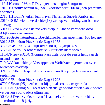
1
18:54
Gears of War: E-Day open beta begint 6 augustus
18
18:16
Spotify bereikt mijlpaal, voor het eerst 300 miljoen premium-
abonnees
27
15:11
Houthi's vallen luchthaven Najran in Saoedi-Arabië aan
20
15:09
OM: vierde verdachte (18) vast op verdenking van beramen
aanslag
59
14:06
Vrouw die asielzoekers hielp in Athene vermoord door
Afghaanse asielzoeker
6
13:26
Grote natuurbrand Boschhuizerbergen groeit naar 100 hectare
30
12:35
Random Pics van de Dag #1973
3
12:28
Gedurfd NEC blijft overeind bij Olympiakos
5
12:04
Control Resonant kost je 30 uur om uit te spelen
1
11:47
Nieuwe XBOX Game Pass titels voor de eerste helft van de
maand augustus
7
10:24
Vakantiekiekje Verstappen en Wolff voedt geruchten over
Mercedes-overstap
32
10:21
Albert Heijn halveert tempo van Koopzegels sparen vanaf
september
80
09:07
Random Pics van de Dag #1798
47
09:07
Man (25) sterft nadat hij lijm als condoom gebruikt
41
05/08
Regering VS geeft scholen die 'genderidentiteit' van kinderen
verbergen voor ouders ultimatum
50
05/08
Twee Syriërs krijgen 11 jaar cel voor brute verkrachting
stomdronken 18-jarige
Forum