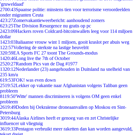
'gruweldaad'
27
00:43
Spaanse politie: minstens tien voor terrorisme veroordeelden
onder migranten Ceuta
4
23:27
Zomervakantieweerbericht: aanhoudend zomers
6
23:25
The Division Resurgence nu gratis op pc
24
23:09
Hackers roven Coldcard-bitcoinwallets leeg voor 114 miljoen
dollar
14
23:03
Italiaanse vrouw wint 1 miljoen, gooit kraslot per abuis weg
1
22:57
Vollering de sterkste na lastige heuvelrit
3
20:59
EA Sports FC 27 toont The Grounds-modus
14
20:46
Long live the 7th of October
25
20:27
Random Pics van de Dag #1977
13
20:12
Nederlander (23) aangehouden in Duitsland na snelheid van
235 km/u
6
19:53
FOK! was even down
25
19:52
Lekker op vakantie naar Afghanistan volgens Taliban geen
probleem
81
19:50
'Witte' mannen discrimineren is volgens OM geen enkel
probleem
26
19:49
Doden bij Oekraïense droneaanvallen op Moskou en Sint-
Petersburg
30
19:44
Alaska Airlines heeft er genoeg van en zet Christelijke
influencer uit vliegtuig
36
19:33
Pentagon verbruikt meer raketten dan kan worden aangevuld,
tekort dreigt