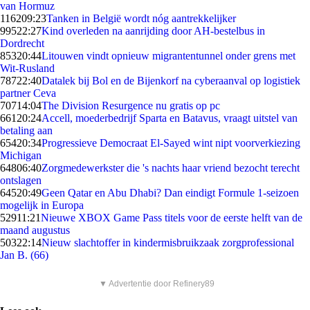
van Hormuz
1162
09:23
Tanken in België wordt nóg aantrekkelijker
995
22:27
Kind overleden na aanrijding door AH-bestelbus in
Dordrecht
853
20:44
Litouwen vindt opnieuw migrantentunnel onder grens met
Wit-Rusland
787
22:40
Datalek bij Bol en de Bijenkorf na cyberaanval op logistiek
partner Ceva
707
14:04
The Division Resurgence nu gratis op pc
661
20:24
Accell, moederbedrijf Sparta en Batavus, vraagt uitstel van
betaling aan
654
20:34
Progressieve Democraat El-Sayed wint nipt voorverkiezing
Michigan
648
06:40
Zorgmedewerkster die 's nachts haar vriend bezocht terecht
ontslagen
645
20:49
Geen Qatar en Abu Dhabi? Dan eindigt Formule 1-seizoen
mogelijk in Europa
529
11:21
Nieuwe XBOX Game Pass titels voor de eerste helft van de
maand augustus
503
22:14
Nieuw slachtoffer in kindermisbruikzaak zorgprofessional
Jan B. (66)
▼ Advertentie door Refinery89