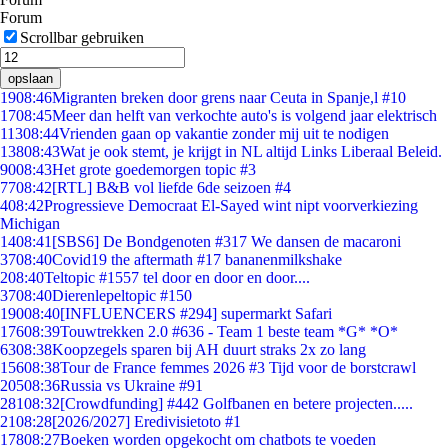
Forum
Scrollbar gebruiken
opslaan
19
08:46
Migranten breken door grens naar Ceuta in Spanje,l #10
17
08:45
Meer dan helft van verkochte auto's is volgend jaar elektrisch
113
08:44
Vrienden gaan op vakantie zonder mij uit te nodigen
138
08:43
Wat je ook stemt, je krijgt in NL altijd Links Liberaal Beleid.
90
08:43
Het grote goedemorgen topic #3
77
08:42
[RTL] B&B vol liefde 6de seizoen #4
4
08:42
Progressieve Democraat El-Sayed wint nipt voorverkiezing
Michigan
14
08:41
[SBS6] De Bondgenoten #317 We dansen de macaroni
37
08:40
Covid19 the aftermath #17 bananenmilkshake
2
08:40
Teltopic #1557 tel door en door en door....
37
08:40
Dierenlepeltopic #150
190
08:40
[INFLUENCERS #294] supermarkt Safari
176
08:39
Touwtrekken 2.0 #636 - Team 1 beste team *G* *O*
63
08:38
Koopzegels sparen bij AH duurt straks 2x zo lang
156
08:38
Tour de France femmes 2026 #3 Tijd voor de borstcrawl
205
08:36
Russia vs Ukraine #91
281
08:32
[Crowdfunding] #442 Golfbanen en betere projecten.....
21
08:28
[2026/2027] Eredivisietoto #1
178
08:27
Boeken worden opgekocht om chatbots te voeden