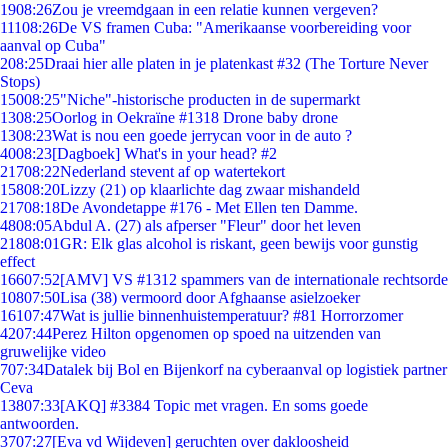
19
08:26
Zou je vreemdgaan in een relatie kunnen vergeven?
111
08:26
De VS framen Cuba: "Amerikaanse voorbereiding voor
aanval op Cuba"
2
08:25
Draai hier alle platen in je platenkast #32 (The Torture Never
Stops)
150
08:25
"Niche"-historische producten in de supermarkt
13
08:25
Oorlog in Oekraïne #1318 Drone baby drone
13
08:23
Wat is nou een goede jerrycan voor in de auto ?
40
08:23
[Dagboek] What's in your head? #2
217
08:22
Nederland stevent af op watertekort
158
08:20
Lizzy (21) op klaarlichte dag zwaar mishandeld
217
08:18
De Avondetappe #176 - Met Ellen ten Damme.
48
08:05
Abdul A. (27) als afperser "Fleur" door het leven
218
08:01
GR: Elk glas alcohol is riskant, geen bewijs voor gunstig
effect
166
07:52
[AMV] VS #1312 spammers van de internationale rechtsorde
108
07:50
Lisa (38) vermoord door Afghaanse asielzoeker
161
07:47
Wat is jullie binnenhuistemperatuur? #81 Horrorzomer
42
07:44
Perez Hilton opgenomen op spoed na uitzenden van
gruwelijke video
7
07:34
Datalek bij Bol en Bijenkorf na cyberaanval op logistiek partner
Ceva
138
07:33
[AKQ] #3384 Topic met vragen. En soms goede
antwoorden.
37
07:27
[Eva vd Wijdeven] geruchten over dakloosheid