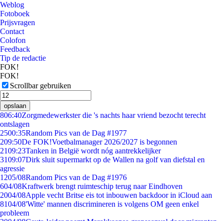
Weblog
Fotoboek
Prijsvragen
Contact
Colofon
Feedback
Tip de redactie
FOK!
FOK!
Scrollbar gebruiken
opslaan
8
06:40
Zorgmedewerkster die 's nachts haar vriend bezocht terecht
ontslagen
25
00:35
Random Pics van de Dag #1977
2
09:50
De FOK!Voetbalmanager 2026/2027 is begonnen
21
09:23
Tanken in België wordt nóg aantrekkelijker
31
09:07
Dirk sluit supermarkt op de Wallen na golf van diefstal en
agressie
12
05/08
Random Pics van de Dag #1976
6
04/08
Kraftwerk brengt ruimteschip terug naar Eindhoven
20
04/08
Apple vecht Britse eis tot inbouwen backdoor in iCloud aan
81
04/08
'Witte' mannen discrimineren is volgens OM geen enkel
probleem