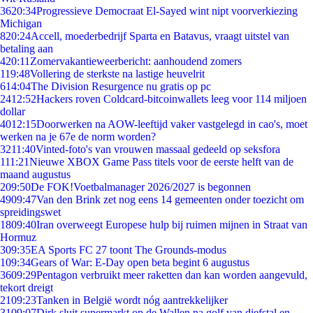
36
20:34
Progressieve Democraat El-Sayed wint nipt voorverkiezing
Michigan
8
20:24
Accell, moederbedrijf Sparta en Batavus, vraagt uitstel van
betaling aan
4
20:11
Zomervakantieweerbericht: aanhoudend zomers
1
19:48
Vollering de sterkste na lastige heuvelrit
6
14:04
The Division Resurgence nu gratis op pc
24
12:52
Hackers roven Coldcard-bitcoinwallets leeg voor 114 miljoen
dollar
40
12:15
Doorwerken na AOW-leeftijd vaker vastgelegd in cao's, moet
werken na je 67e de norm worden?
32
11:40
Vinted-foto's van vrouwen massaal gedeeld op seksfora
1
11:21
Nieuwe XBOX Game Pass titels voor de eerste helft van de
maand augustus
2
09:50
De FOK!Voetbalmanager 2026/2027 is begonnen
49
09:47
Van den Brink zet nog eens 14 gemeenten onder toezicht om
spreidingswet
18
09:40
Iran overweegt Europese hulp bij ruimen mijnen in Straat van
Hormuz
3
09:35
EA Sports FC 27 toont The Grounds-modus
1
09:34
Gears of War: E-Day open beta begint 6 augustus
36
09:29
Pentagon verbruikt meer raketten dan kan worden aangevuld,
tekort dreigt
21
09:23
Tanken in België wordt nóg aantrekkelijker
31
09:07
Dirk sluit supermarkt op de Wallen na golf van diefstal en