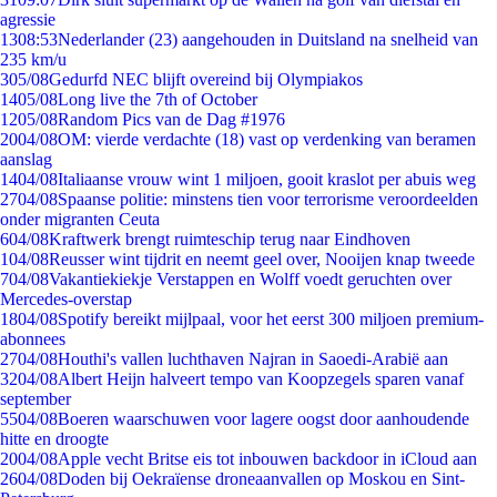
agressie
13
08:53
Nederlander (23) aangehouden in Duitsland na snelheid van
235 km/u
3
05/08
Gedurfd NEC blijft overeind bij Olympiakos
14
05/08
Long live the 7th of October
12
05/08
Random Pics van de Dag #1976
20
04/08
OM: vierde verdachte (18) vast op verdenking van beramen
aanslag
14
04/08
Italiaanse vrouw wint 1 miljoen, gooit kraslot per abuis weg
27
04/08
Spaanse politie: minstens tien voor terrorisme veroordeelden
onder migranten Ceuta
6
04/08
Kraftwerk brengt ruimteschip terug naar Eindhoven
1
04/08
Reusser wint tijdrit en neemt geel over, Nooijen knap tweede
7
04/08
Vakantiekiekje Verstappen en Wolff voedt geruchten over
Mercedes-overstap
18
04/08
Spotify bereikt mijlpaal, voor het eerst 300 miljoen premium-
abonnees
27
04/08
Houthi's vallen luchthaven Najran in Saoedi-Arabië aan
32
04/08
Albert Heijn halveert tempo van Koopzegels sparen vanaf
september
55
04/08
Boeren waarschuwen voor lagere oogst door aanhoudende
hitte en droogte
20
04/08
Apple vecht Britse eis tot inbouwen backdoor in iCloud aan
26
04/08
Doden bij Oekraïense droneaanvallen op Moskou en Sint-