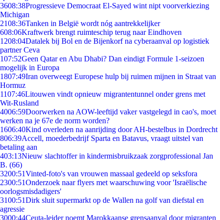
36
08:38
Progressieve Democraat El-Sayed wint nipt voorverkiezing
Michigan
21
08:36
Tanken in België wordt nóg aantrekkelijker
6
08:06
Kraftwerk brengt ruimteschip terug naar Eindhoven
12
08:04
Datalek bij Bol en de Bijenkorf na cyberaanval op logistiek
partner Ceva
1
07:52
Geen Qatar en Abu Dhabi? Dan eindigt Formule 1-seizoen
mogelijk in Europa
18
07:49
Iran overweegt Europese hulp bij ruimen mijnen in Straat van
Hormuz
11
07:46
Litouwen vindt opnieuw migrantentunnel onder grens met
Wit-Rusland
40
06:59
Doorwerken na AOW-leeftijd vaker vastgelegd in cao's, moet
werken na je 67e de norm worden?
16
06:40
Kind overleden na aanrijding door AH-bestelbus in Dordrecht
8
06:39
Accell, moederbedrijf Sparta en Batavus, vraagt uitstel van
betaling aan
4
03:13
Nieuw slachtoffer in kindermisbruikzaak zorgprofessional Jan
B. (66)
32
00:51
Vinted-foto's van vrouwen massaal gedeeld op seksfora
23
00:51
Onderzoek naar flyers met waarschuwing voor 'Israëlische
oorlogsmisdadigers'
31
00:51
Dirk sluit supermarkt op de Wallen na golf van diefstal en
agressie
30
00:44
Ceuta-leider noemt Marokkaanse grensaanval door migranten