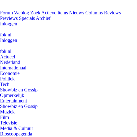
Forum
Weblog
Zoek
Actieve Items
Nieuws
Columns
Reviews
Previews
Specials
Archief
Inloggen
fok.nl
Inloggen
fok.nl
Actueel
Nederland
Internationaal
Economie
Politiek
Tech
Showbiz en Gossip
Opmerkelijk
Entertainment
Showbiz en Gossip
Muziek
Film
Televisie
Media & Cultuur
Bioscoopagenda