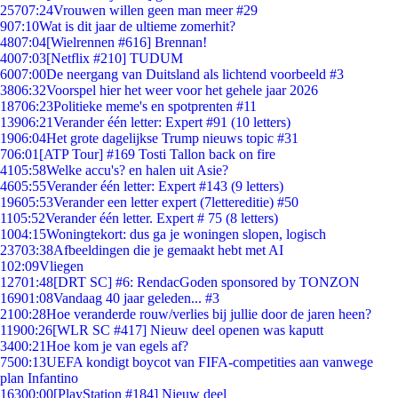
257
07:24
Vrouwen willen geen man meer #29
9
07:10
Wat is dit jaar de ultieme zomerhit?
48
07:04
[Wielrennen #616] Brennan!
40
07:03
[Netflix #210] TUDUM
60
07:00
De neergang van Duitsland als lichtend voorbeeld #3
38
06:32
Voorspel hier het weer voor het gehele jaar 2026
187
06:23
Politieke meme's en spotprenten #11
139
06:21
Verander één letter: Expert #91 (10 letters)
19
06:04
Het grote dagelijkse Trump nieuws topic #31
7
06:01
[ATP Tour] #169 Tosti Tallon back on fire
41
05:58
Welke accu's? en halen uit Asie?
46
05:55
Verander één letter: Expert #143 (9 letters)
196
05:53
Verander een letter expert (7lettereditie) #50
11
05:52
Verander één letter. Expert # 75 (8 letters)
10
04:15
Woningtekort: dus ga je woningen slopen, logisch
237
03:38
Afbeeldingen die je gemaakt hebt met AI
1
02:09
Vliegen
127
01:48
[DRT SC] #6: RendacGoden sponsored by TONZON
169
01:08
Vandaag 40 jaar geleden... #3
21
00:28
Hoe veranderde rouw/verlies bij jullie door de jaren heen?
119
00:26
[WLR SC #417] Nieuw deel openen was kaputt
34
00:21
Hoe kom je van egels af?
75
00:13
UEFA kondigt boycot van FIFA-competities aan vanwege
plan Infantino
163
00:00
[PlayStation #184] Nieuw deel