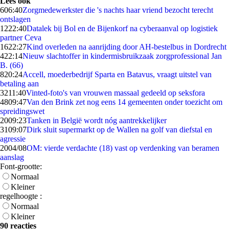
Lees ook
6
06:40
Zorgmedewerkster die 's nachts haar vriend bezocht terecht
ontslagen
12
22:40
Datalek bij Bol en de Bijenkorf na cyberaanval op logistiek
partner Ceva
16
22:27
Kind overleden na aanrijding door AH-bestelbus in Dordrecht
4
22:14
Nieuw slachtoffer in kindermisbruikzaak zorgprofessional Jan
B. (66)
8
20:24
Accell, moederbedrijf Sparta en Batavus, vraagt uitstel van
betaling aan
32
11:40
Vinted-foto's van vrouwen massaal gedeeld op seksfora
48
09:47
Van den Brink zet nog eens 14 gemeenten onder toezicht om
spreidingswet
20
09:23
Tanken in België wordt nóg aantrekkelijker
31
09:07
Dirk sluit supermarkt op de Wallen na golf van diefstal en
agressie
20
04/08
OM: vierde verdachte (18) vast op verdenking van beramen
aanslag
Font-grootte:
Normaal
Kleiner
regelhoogte :
Normaal
Kleiner
90 reacties