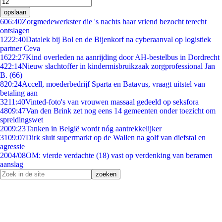
opslaan
6
06:40
Zorgmedewerkster die 's nachts haar vriend bezocht terecht
ontslagen
12
22:40
Datalek bij Bol en de Bijenkorf na cyberaanval op logistiek
partner Ceva
16
22:27
Kind overleden na aanrijding door AH-bestelbus in Dordrecht
4
22:14
Nieuw slachtoffer in kindermisbruikzaak zorgprofessional Jan
B. (66)
8
20:24
Accell, moederbedrijf Sparta en Batavus, vraagt uitstel van
betaling aan
32
11:40
Vinted-foto's van vrouwen massaal gedeeld op seksfora
48
09:47
Van den Brink zet nog eens 14 gemeenten onder toezicht om
spreidingswet
20
09:23
Tanken in België wordt nóg aantrekkelijker
31
09:07
Dirk sluit supermarkt op de Wallen na golf van diefstal en
agressie
20
04/08
OM: vierde verdachte (18) vast op verdenking van beramen
aanslag