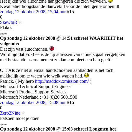
Het lijken wel allochtone hangjongeren die zich vervelen.
Kwalitatief hoogstaande flauwekul voor de intelligente onbenul!
zondag 12 oktober 2008, 15:04 uur
#15
0
SkewtuR
Flakes
quote:
Op zondag 12 oktober 2008 @ 14:51 schreef WAARHEIT het
volgende:
Dat zijn vast autochtonen.
Word tijd dat Fok! eens de i.p adressen van cloners gaat vergelijken
met bestaande usernamen en ze dan compleet een ban geeft.
OT: Als ze niet allemaal handschoenen aanhadden is het toch
makkelijk om te weten wie welk wapen had.
Patrick. ( My hero
http://maddox.xmission.com/
)
Microsoft Technical Support Engineer
Microsoft Product Support Services
Microsoft Nederland :+31 (0)20 5001500
zondag 12 oktober 2008, 15:08 uur
#16
0
Zero2Nine
Fatsoen moet je doen
quote:
Op zondag 12 oktober 2008 @ 15:03 schreef Longmen het