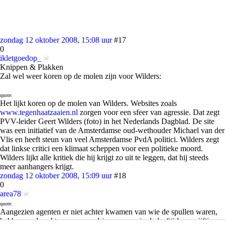
zondag 12 oktober 2008, 15:08 uur
#17
0
ikletgoedop_
Knippen & Plakken
Zal wel weer koren op de molen zijn voor Wilders:
quote:
Het lijkt koren op de molen van Wilders. Websites zoals
www.tegenhaatzaaien.nl
zorgen voor een sfeer van agressie. Dat zegt
PVV-leider Geert Wilders (foto) in het Nederlands Dagblad. De site
was een initiatief van de Amsterdamse oud-wethouder Michael van der
Vlis en heeft steun van veel Amsterdamse PvdA politici. Wilders zegt
dat linkse critici een klimaat scheppen voor een politieke moord.
Wilders lijkt alle kritiek die hij krijgt zo uit te leggen, dat hij steeds
meer aanhangers krijgt.
zondag 12 oktober 2008, 15:09 uur
#18
0
area78
quote:
Aangezien agenten er niet achter kwamen van wie de spullen waren,
hebben ze de acht mannen en drie vrouwen in de leeftijd van vijftien