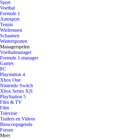
Sport
Voetbal
Formule 1
Autosport
Tennis
Wielrennen
Schaatsen
Wintersporten
Managerspelen
Voetbalmanager
Formule 1-manager
Games
PC
Playstation 4
Xbox One
Nintendo Switch
Xbox Series X|S
PlayStation 5
Film & TV
Film
Televisie
Trailers en Videos
Bioscoopagenda
Forum
Meer