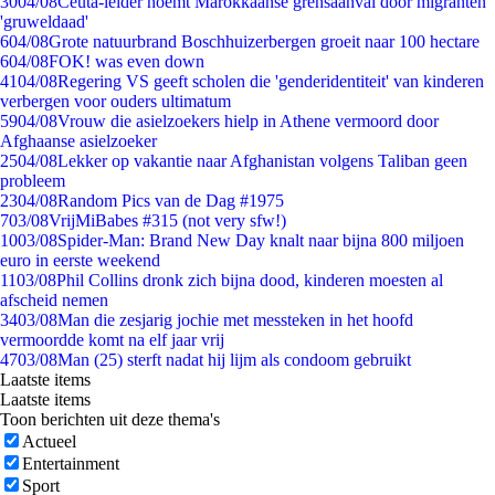
30
04/08
Ceuta-leider noemt Marokkaanse grensaanval door migranten
'gruweldaad'
6
04/08
Grote natuurbrand Boschhuizerbergen groeit naar 100 hectare
6
04/08
FOK! was even down
41
04/08
Regering VS geeft scholen die 'genderidentiteit' van kinderen
verbergen voor ouders ultimatum
59
04/08
Vrouw die asielzoekers hielp in Athene vermoord door
Afghaanse asielzoeker
25
04/08
Lekker op vakantie naar Afghanistan volgens Taliban geen
probleem
23
04/08
Random Pics van de Dag #1975
7
03/08
VrijMiBabes #315 (not very sfw!)
10
03/08
Spider-Man: Brand New Day knalt naar bijna 800 miljoen
euro in eerste weekend
11
03/08
Phil Collins dronk zich bijna dood, kinderen moesten al
afscheid nemen
34
03/08
Man die zesjarig jochie met messteken in het hoofd
vermoordde komt na elf jaar vrij
47
03/08
Man (25) sterft nadat hij lijm als condoom gebruikt
Laatste items
Laatste items
Toon berichten uit deze thema's
Actueel
Entertainment
Sport