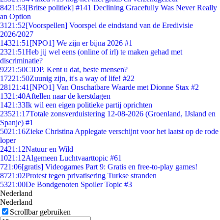
84
21:53
[Britse politiek] #141 Declining Gracefully Was Never Really
an Option
31
21:52
[Voorspellen] Voorspel de eindstand van de Eredivisie
2026/2027
143
21:51
[NPO1] We zijn er bijna 2026 #1
23
21:51
Heb jij wel eens (online of irl) te maken gehad met
discriminatie?
92
21:50
CIDP. Kent u dat, beste mensen?
172
21:50
Zuunig zijn, it's a way of life! #22
281
21:41
[NPO1] Van Onschatbare Waarde met Dionne Stax #2
13
21:40
Aftellen naar de kerstdagen
14
21:33
Ik wil een eigen politieke partij oprichten
235
21:17
Totale zonsverduistering 12-08-2026 (Groenland, IJsland en
Spanje) #1
50
21:16
Zieke Christina Applegate verschijnt voor het laatst op de rode
loper
24
21:12
Natuur en Wild
10
21:12
Algemeen Luchtvaarttopic #61
7
21:06
[gratis] Videogames Part 9: Gratis en free-to-play games!
87
21:02
Protest tegen privatisering Turkse stranden
53
21:00
De Bondgenoten Spoiler Topic #3
Nederland
Nederland
Scrollbar gebruiken