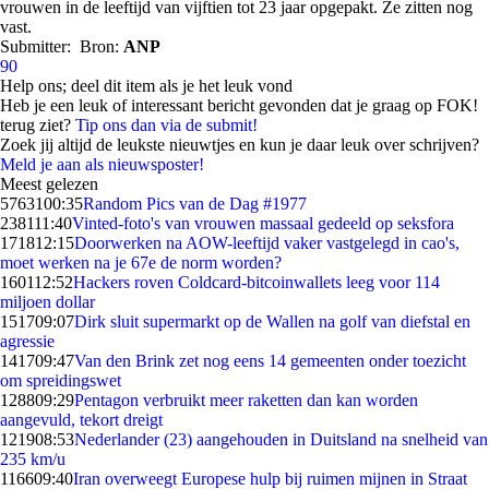
vrouwen in de leeftijd van vijftien tot 23 jaar opgepakt. Ze zitten nog
vast.
Submitter:
Bron:
ANP
90
Help ons; deel dit item als je het leuk vond
Heb je een leuk of interessant bericht gevonden dat je graag op FOK!
terug ziet?
Tip ons dan via de submit!
Zoek jij altijd de leukste nieuwtjes en kun je daar leuk over schrijven?
Meld je aan als nieuwsposter!
Meest gelezen
57631
00:35
Random Pics van de Dag #1977
2381
11:40
Vinted-foto's van vrouwen massaal gedeeld op seksfora
1718
12:15
Doorwerken na AOW-leeftijd vaker vastgelegd in cao's,
moet werken na je 67e de norm worden?
1601
12:52
Hackers roven Coldcard-bitcoinwallets leeg voor 114
miljoen dollar
1517
09:07
Dirk sluit supermarkt op de Wallen na golf van diefstal en
agressie
1417
09:47
Van den Brink zet nog eens 14 gemeenten onder toezicht
om spreidingswet
1288
09:29
Pentagon verbruikt meer raketten dan kan worden
aangevuld, tekort dreigt
1219
08:53
Nederlander (23) aangehouden in Duitsland na snelheid van
235 km/u
1166
09:40
Iran overweegt Europese hulp bij ruimen mijnen in Straat