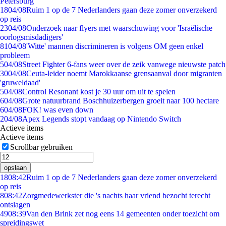
Petersburg
18
04/08
Ruim 1 op de 7 Nederlanders gaan deze zomer onverzekerd
op reis
23
04/08
Onderzoek naar flyers met waarschuwing voor 'Israëlische
oorlogsmisdadigers'
81
04/08
'Witte' mannen discrimineren is volgens OM geen enkel
probleem
5
04/08
Street Fighter 6-fans weer over de zeik vanwege nieuwste patch
30
04/08
Ceuta-leider noemt Marokkaanse grensaanval door migranten
'gruweldaad'
5
04/08
Control Resonant kost je 30 uur om uit te spelen
6
04/08
Grote natuurbrand Boschhuizerbergen groeit naar 100 hectare
6
04/08
FOK! was even down
2
04/08
Apex Legends stopt vandaag op Nintendo Switch
Actieve items
Actieve items
Scrollbar gebruiken
opslaan
18
08:42
Ruim 1 op de 7 Nederlanders gaan deze zomer onverzekerd
op reis
8
08:42
Zorgmedewerkster die 's nachts haar vriend bezocht terecht
ontslagen
49
08:39
Van den Brink zet nog eens 14 gemeenten onder toezicht om
spreidingswet