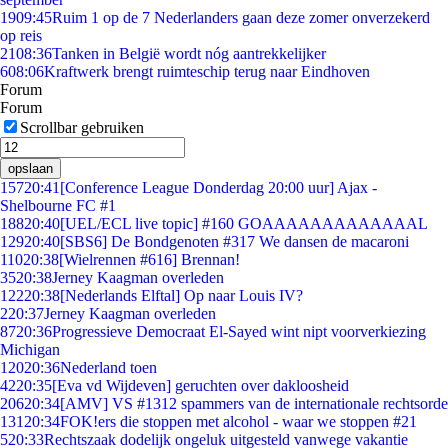
19
09:45
Ruim 1 op de 7 Nederlanders gaan deze zomer onverzekerd
op reis
21
08:36
Tanken in België wordt nóg aantrekkelijker
6
08:06
Kraftwerk brengt ruimteschip terug naar Eindhoven
Forum
Forum
Scrollbar gebruiken
opslaan
157
20:41
[Conference League Donderdag 20:00 uur] Ajax -
Shelbourne FC #1
188
20:40
[UEL/ECL live topic] #160 GOAAAAAAAAAAAAAL
129
20:40
[SBS6] De Bondgenoten #317 We dansen de macaroni
110
20:38
[Wielrennen #616] Brennan!
35
20:38
Jerney Kaagman overleden
122
20:38
[Nederlands Elftal] Op naar Louis IV?
2
20:37
Jerney Kaagman overleden
87
20:36
Progressieve Democraat El-Sayed wint nipt voorverkiezing
Michigan
120
20:36
Nederland toen
42
20:35
[Eva vd Wijdeven] geruchten over dakloosheid
206
20:34
[AMV] VS #1312 spammers van de internationale rechtsorde
131
20:34
FOK!ers die stoppen met alcohol - waar we stoppen #21
5
20:33
Rechtszaak dodelijk ongeluk uitgesteld vanwege vakantie