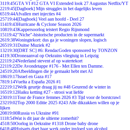
31
19:45
GTA VI #12 GTA VI Extended look 27 Augustus Netflix/YT
22
19:45
[Dagboek] Mijn struggles in het dagelijks leven
65
19:44
Afvallen met injecties #4
257
19:44
[Dagboek] Veel aan hoofd - Deel 27
114
19:43
Hurricane & Cyclone Season 2026
108
19:43
Kappersoorlog teistert Regio Rijnmond
151
19:42
"Niche"-historische producten in de supermarkt
26
19:38
Woningtekort: dus ga je woningen slopen, logisch
265
19:31
Duitse Muziek #2
132
19:30
[DRT SC] #6: RendacGoden sponsored by TONZON
41
19:30
Droneaanval op Oekrains vliegtuig in Leipzig
221
19:24
Nederland stevent af op watertekort
221
19:22
De Avondetappe #176 - Met Ellen ten Damme.
245
19:20
Afbeeldingen die je gemaakt hebt met AI
186
19:17
Israel en Gaza #17
78
19:14
Vuelta a España 2026 #1
222
19:12
Welk geurtje draag jij nu #48 Geurend de winter in
165
19:12
Haiku ketting #27 - strooi wat liefde
230
19:11
Tour de France femmes 2026 #3 Tijd voor de borstcrawl
232
19:02
Top 2000 Editie 2025 #243 Alle dikzakken willen op je
lijken
208
19:00
Russia vs Ukraine #91
11
18:54
Wat is dit jaar de ultieme zomerhit?
45
18:50
Oorlog in Oekraïne #1318 Drone baby drone
64
18:48
Huisarts doet haar werk onder invloed van alcohol