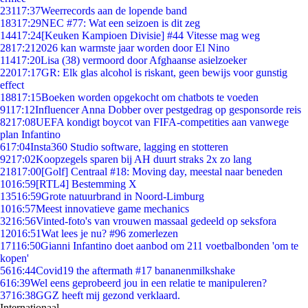
231
17:37
Weerrecords aan de lopende band
183
17:29
NEC #77: Wat een seizoen is dit zeg
144
17:24
[Keuken Kampioen Divisie] #44 Vitesse mag weg
28
17:21
2026 kan warmste jaar worden door El Nino
114
17:20
Lisa (38) vermoord door Afghaanse asielzoeker
220
17:17
GR: Elk glas alcohol is riskant, geen bewijs voor gunstig
effect
188
17:15
Boeken worden opgekocht om chatbots te voeden
91
17:12
Influencer Anna Dobber over pestgedrag op gesponsorde reis
82
17:08
UEFA kondigt boycot van FIFA-competities aan vanwege
plan Infantino
6
17:04
Insta360 Studio software, lagging en stotteren
92
17:02
Koopzegels sparen bij AH duurt straks 2x zo lang
218
17:00
[Golf] Centraal #18: Moving day, meestal naar beneden
10
16:59
[RTL4] Bestemming X
135
16:59
Grote natuurbrand in Noord-Limburg
10
16:57
Meest innovatieve game mechanics
32
16:56
Vinted-foto's van vrouwen massaal gedeeld op seksfora
120
16:51
Wat lees je nu? #96 zomerlezen
171
16:50
Gianni Infantino doet aanbod om 211 voetbalbonden 'om te
kopen'
56
16:44
Covid19 the aftermath #17 bananenmilkshake
6
16:39
Wel eens geprobeerd jou in een relatie te manipuleren?
37
16:38
GGZ heeft mij gezond verklaard.
Internationaal