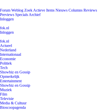
Forum
Weblog
Zoek
Actieve Items
Nieuws
Columns
Reviews
Previews
Specials
Archief
Inloggen
fok.nl
Inloggen
fok.nl
Actueel
Nederland
Internationaal
Economie
Politiek
Tech
Showbiz en Gossip
Opmerkelijk
Entertainment
Showbiz en Gossip
Muziek
Film
Televisie
Media & Cultuur
Bioscoopagenda