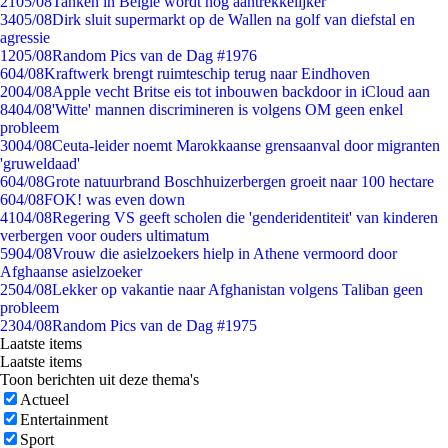
21
05/08
Tanken in België wordt nóg aantrekkelijker
34
05/08
Dirk sluit supermarkt op de Wallen na golf van diefstal en
agressie
12
05/08
Random Pics van de Dag #1976
6
04/08
Kraftwerk brengt ruimteschip terug naar Eindhoven
20
04/08
Apple vecht Britse eis tot inbouwen backdoor in iCloud aan
84
04/08
'Witte' mannen discrimineren is volgens OM geen enkel
probleem
30
04/08
Ceuta-leider noemt Marokkaanse grensaanval door migranten
'gruweldaad'
6
04/08
Grote natuurbrand Boschhuizerbergen groeit naar 100 hectare
6
04/08
FOK! was even down
41
04/08
Regering VS geeft scholen die 'genderidentiteit' van kinderen
verbergen voor ouders ultimatum
59
04/08
Vrouw die asielzoekers hielp in Athene vermoord door
Afghaanse asielzoeker
25
04/08
Lekker op vakantie naar Afghanistan volgens Taliban geen
probleem
23
04/08
Random Pics van de Dag #1975
Laatste items
Laatste items
Toon berichten uit deze thema's
Actueel
Entertainment
Sport