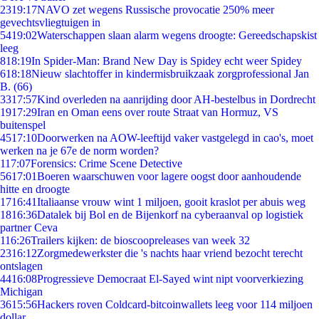
23
19:17
NAVO zet wegens Russische provocatie 250% meer
gevechtsvliegtuigen in
54
19:02
Waterschappen slaan alarm wegens droogte: Gereedschapskist
leeg
8
18:19
In Spider-Man: Brand New Day is Spidey echt weer Spidey
6
18:18
Nieuw slachtoffer in kindermisbruikzaak zorgprofessional Jan
B. (66)
33
17:57
Kind overleden na aanrijding door AH-bestelbus in Dordrecht
19
17:29
Iran en Oman eens over route Straat van Hormuz, VS
buitenspel
45
17:10
Doorwerken na AOW-leeftijd vaker vastgelegd in cao's, moet
werken na je 67e de norm worden?
1
17:07
Forensics: Crime Scene Detective
56
17:01
Boeren waarschuwen voor lagere oogst door aanhoudende
hitte en droogte
17
16:41
Italiaanse vrouw wint 1 miljoen, gooit kraslot per abuis weg
18
16:36
Datalek bij Bol en de Bijenkorf na cyberaanval op logistiek
partner Ceva
1
16:26
Trailers kijken: de bioscoopreleases van week 32
23
16:12
Zorgmedewerkster die 's nachts haar vriend bezocht terecht
ontslagen
44
16:08
Progressieve Democraat El-Sayed wint nipt voorverkiezing
Michigan
36
15:56
Hackers roven Coldcard-bitcoinwallets leeg voor 114 miljoen
dollar