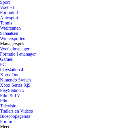
Sport
Voetbal
Formule 1
Autosport
Tennis
Wielrennen
Schaatsen
Wintersporten
Managerspelen
Voetbalmanager
Formule 1-manager
Games
PC
Playstation 4
Xbox One
Nintendo Switch
Xbox Series X|S
PlayStation 5
Film & TV
Film
Televisie
Trailers en Videos
Bioscoopagenda
Forum
Meer