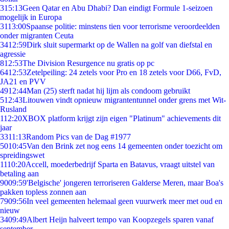
3
15:13
Geen Qatar en Abu Dhabi? Dan eindigt Formule 1-seizoen
mogelijk in Europa
31
13:00
Spaanse politie: minstens tien voor terrorisme veroordeelden
onder migranten Ceuta
34
12:59
Dirk sluit supermarkt op de Wallen na golf van diefstal en
agressie
8
12:53
The Division Resurgence nu gratis op pc
64
12:53
Zetelpeiling: 24 zetels voor Pro en 18 zetels voor D66, FvD,
JA21 en PVV
49
12:44
Man (25) sterft nadat hij lijm als condoom gebruikt
5
12:43
Litouwen vindt opnieuw migrantentunnel onder grens met Wit-
Rusland
1
12:20
XBOX platform krijgt zijn eigen "Platinum" achievements dit
jaar
33
11:13
Random Pics van de Dag #1977
50
10:45
Van den Brink zet nog eens 14 gemeenten onder toezicht om
spreidingswet
11
10:20
Accell, moederbedrijf Sparta en Batavus, vraagt uitstel van
betaling aan
90
09:59
'Belgische' jongeren terroriseren Galderse Meren, maar Boa's
pakken topless zonnen aan
79
09:56
In veel gemeenten helemaal geen vuurwerk meer met oud en
nieuw
34
09:49
Albert Heijn halveert tempo van Koopzegels sparen vanaf
september