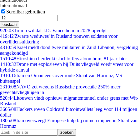
Internationaal
Scrollbar gebruiken
opslaan
9
20:03
Trump wil dat J.D. Vance hem in 2028 opvolgt
4
19:42
'Zwarte weduwes' in Rusland trouwen soldaten voor
overlijdensuitkering
43
10:59
Israël meldt dood twee militairen in Zuid-Libanon, vergelding
aangekondigd
15
10:48
Hiroshima herdenkt slachtoffers atoombom, 81 jaar later
14
10:32
Drone met explosieven bij Duits vliegveld voedt vrees voor
hybride aanval
19
10:16
Iran en Oman eens over route Straat van Hormuz, VS
buitenspel
23
10:08
NAVO zet wegens Russische provocatie 250% meer
gevechtsvliegtuigen in
5
20:44
Litouwen vindt opnieuw migrantentunnel onder grens met Wit-
Rusland
36
05/08
Hackers roven Coldcard-bitcoinwallets leeg voor 114 miljoen
dollar
18
05/08
Iran overweegt Europese hulp bij ruimen mijnen in Straat van
Hormuz