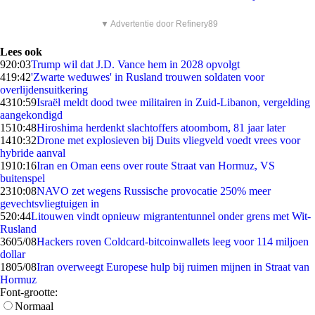
▼ Advertentie door Refinery89
Lees ook
9
20:03
Trump wil dat J.D. Vance hem in 2028 opvolgt
4
19:42
'Zwarte weduwes' in Rusland trouwen soldaten voor
overlijdensuitkering
43
10:59
Israël meldt dood twee militairen in Zuid-Libanon, vergelding
aangekondigd
15
10:48
Hiroshima herdenkt slachtoffers atoombom, 81 jaar later
14
10:32
Drone met explosieven bij Duits vliegveld voedt vrees voor
hybride aanval
19
10:16
Iran en Oman eens over route Straat van Hormuz, VS
buitenspel
23
10:08
NAVO zet wegens Russische provocatie 250% meer
gevechtsvliegtuigen in
5
20:44
Litouwen vindt opnieuw migrantentunnel onder grens met Wit-
Rusland
36
05/08
Hackers roven Coldcard-bitcoinwallets leeg voor 114 miljoen
dollar
18
05/08
Iran overweegt Europese hulp bij ruimen mijnen in Straat van
Hormuz
Font-grootte:
Normaal