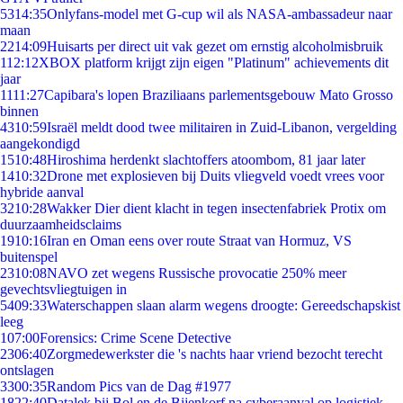
53
14:35
Onlyfans-model met G-cup wil als NASA-ambassadeur naar
maan
22
14:09
Huisarts per direct uit vak gezet om ernstig alcoholmisbruik
1
12:12
XBOX platform krijgt zijn eigen "Platinum" achievements dit
jaar
11
11:27
Capibara's lopen Braziliaans parlementsgebouw Mato Grosso
binnen
43
10:59
Israël meldt dood twee militairen in Zuid-Libanon, vergelding
aangekondigd
15
10:48
Hiroshima herdenkt slachtoffers atoombom, 81 jaar later
14
10:32
Drone met explosieven bij Duits vliegveld voedt vrees voor
hybride aanval
32
10:28
Wakker Dier dient klacht in tegen insectenfabriek Protix om
duurzaamheidsclaims
19
10:16
Iran en Oman eens over route Straat van Hormuz, VS
buitenspel
23
10:08
NAVO zet wegens Russische provocatie 250% meer
gevechtsvliegtuigen in
54
09:33
Waterschappen slaan alarm wegens droogte: Gereedschapskist
leeg
1
07:00
Forensics: Crime Scene Detective
23
06:40
Zorgmedewerkster die 's nachts haar vriend bezocht terecht
ontslagen
33
00:35
Random Pics van de Dag #1977
18
22:40
Datalek bij Bol en de Bijenkorf na cyberaanval op logistiek