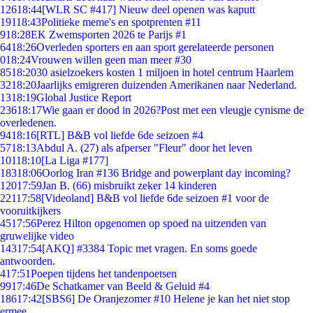
126
18:44
[WLR SC #417] Nieuw deel openen was kaputt
191
18:43
Politieke meme's en spotprenten #11
9
18:28
EK Zwemsporten 2026 te Parijs #1
64
18:26
Overleden sporters en aan sport gerelateerde personen
0
18:24
Vrouwen willen geen man meer #30
85
18:20
30 asielzoekers kosten 1 miljoen in hotel centrum Haarlem
32
18:20
Jaarlijks emigreren duizenden Amerikanen naar Nederland.
13
18:19
Global Justice Report
236
18:17
Wie gaan er dood in 2026?Post met een vleugje cynisme de
overledenen.
94
18:16
[RTL] B&B vol liefde 6de seizoen #4
57
18:13
Abdul A. (27) als afperser "Fleur" door het leven
101
18:10
[La Liga #177]
183
18:06
Oorlog Iran #136 Bridge and powerplant day incoming?
120
17:59
Jan B. (66) misbruikt zeker 14 kinderen
221
17:58
[Videoland] B&B vol liefde 6de seizoen #1 voor de
vooruitkijkers
45
17:56
Perez Hilton opgenomen op spoed na uitzenden van
gruwelijke video
143
17:54
[AKQ] #3384 Topic met vragen. En soms goede
antwoorden.
4
17:51
Poepen tijdens het tandenpoetsen
99
17:46
De Schatkamer van Beeld & Geluid #4
186
17:42
[SBS6] De Oranjezomer #10 Helene je kan het niet stop
ermee