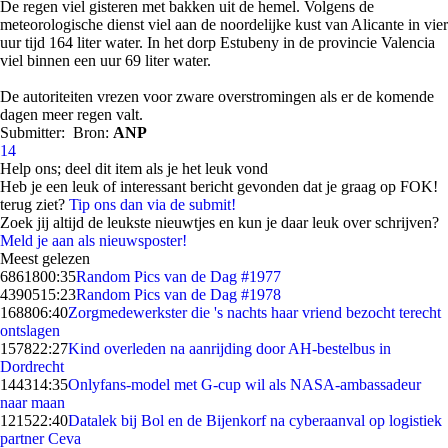
De regen viel gisteren met bakken uit de hemel. Volgens de
meteorologische dienst viel aan de noordelijke kust van Alicante in vier
uur tijd 164 liter water. In het dorp Estubeny in de provincie Valencia
viel binnen een uur 69 liter water.
De autoriteiten vrezen voor zware overstromingen als er de komende
dagen meer regen valt.
Submitter:
Bron:
ANP
14
Help ons; deel dit item als je het leuk vond
Heb je een leuk of interessant bericht gevonden dat je graag op FOK!
terug ziet?
Tip ons dan via de submit!
Zoek jij altijd de leukste nieuwtjes en kun je daar leuk over schrijven?
Meld je aan als nieuwsposter!
Meest gelezen
68618
00:35
Random Pics van de Dag #1977
43905
15:23
Random Pics van de Dag #1978
1688
06:40
Zorgmedewerkster die 's nachts haar vriend bezocht terecht
ontslagen
1578
22:27
Kind overleden na aanrijding door AH-bestelbus in
Dordrecht
1443
14:35
Onlyfans-model met G-cup wil als NASA-ambassadeur
naar maan
1215
22:40
Datalek bij Bol en de Bijenkorf na cyberaanval op logistiek
partner Ceva