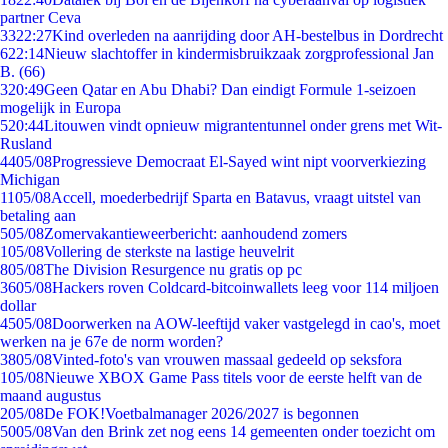
partner Ceva
33
22:27
Kind overleden na aanrijding door AH-bestelbus in Dordrecht
6
22:14
Nieuw slachtoffer in kindermisbruikzaak zorgprofessional Jan
B. (66)
3
20:49
Geen Qatar en Abu Dhabi? Dan eindigt Formule 1-seizoen
mogelijk in Europa
5
20:44
Litouwen vindt opnieuw migrantentunnel onder grens met Wit-
Rusland
44
05/08
Progressieve Democraat El-Sayed wint nipt voorverkiezing
Michigan
11
05/08
Accell, moederbedrijf Sparta en Batavus, vraagt uitstel van
betaling aan
5
05/08
Zomervakantieweerbericht: aanhoudend zomers
1
05/08
Vollering de sterkste na lastige heuvelrit
8
05/08
The Division Resurgence nu gratis op pc
36
05/08
Hackers roven Coldcard-bitcoinwallets leeg voor 114 miljoen
dollar
45
05/08
Doorwerken na AOW-leeftijd vaker vastgelegd in cao's, moet
werken na je 67e de norm worden?
38
05/08
Vinted-foto's van vrouwen massaal gedeeld op seksfora
1
05/08
Nieuwe XBOX Game Pass titels voor de eerste helft van de
maand augustus
2
05/08
De FOK!Voetbalmanager 2026/2027 is begonnen
50
05/08
Van den Brink zet nog eens 14 gemeenten onder toezicht om