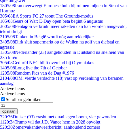
spreidingswet
18
05/08
Iran overweegt Europese hulp bij ruimen mijnen in Straat van
Hormuz
3
05/08
EA Sports FC 27 toont The Grounds-modus
1
05/08
Gears of War: E-Day open beta begint 6 augustus
36
05/08
Pentagon verbruikt meer raketten dan kan worden aangevuld,
tekort dreigt
21
05/08
Tanken in België wordt nóg aantrekkelijker
34
05/08
Dirk sluit supermarkt op de Wallen na golf van diefstal en
agressie
13
05/08
Nederlander (23) aangehouden in Duitsland na snelheid van
235 km/u
3
05/08
Gedurfd NEC blijft overeind bij Olympiakos
14
05/08
Long live the 7th of October
12
05/08
Random Pics van de Dag #1976
21
04/08
OM: vierde verdachte (18) vast op verdenking van beramen
aanslag
Actieve items
Actieve items
Scrollbar gebruiken
opslaan
7
20:36
Duitser (93) crasht met quad tegen boom, vier gewonden
11
20:34
Trump wil dat J.D. Vance hem in 2028 opvolgt
5
20:30
Zomervakantieweerbericht: aanhoudend zomers