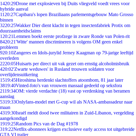
14
20:29
Drone met explosieven bij Duits vliegveld voedt vrees voor
hybride aanval
11
20:27
Capibara's lopen Braziliaans parlementsgebouw Mato Grosso
binnen
32
20:25
Wakker Dier dient klacht in tegen insectenfabriek Protix om
duurzaamheidsclaims
1
20:21
Lemmen boekt eerste profzege in zware Ronde van Polen-rit
84
20:21
'Witte' mannen discrimineren is volgens OM geen enkel
probleem
9
20:10
Zangeres en Idols-jurylid Jerney Kaagman op 79-jarige leeftijd
overleden
22
20:05
Huisarts per direct uit vak gezet om ernstig alcoholmisbruik
4
20:02
'Zwarte weduwes' in Rusland trouwen soldaten voor
overlijdensuitkering
15
19:45
Hiroshima herdenkt slachtoffers atoombom, 81 jaar later
38
19:40
Vinted-foto's van vrouwen massaal gedeeld op seksfora
21
19:34
OM: vierde verdachte (18) vast op verdenking van beramen
aanslag
53
19:33
Onlyfans-model met G-cup wil als NASA-ambassadeur naar
maan
43
19:30
Israël meldt dood twee militairen in Zuid-Libanon, vergelding
aangekondigd
19
19:25
Random Pics van de Dag #1978
3
19:22
Netflix-abonnees krijgen exclusieve early access tot uitgebreide
GTA VI trailer