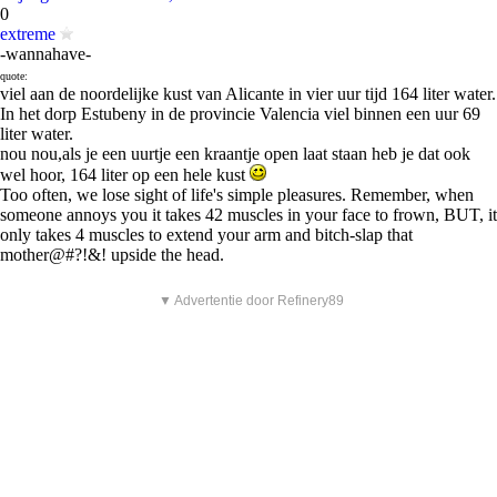
0
extreme
-wannahave-
quote:
viel aan de noordelijke kust van Alicante in vier uur tijd 164 liter water.
In het dorp Estubeny in de provincie Valencia viel binnen een uur 69
liter water.
nou nou,als je een uurtje een kraantje open laat staan heb je dat ook
wel hoor, 164 liter op een hele kust
Too often, we lose sight of life's simple pleasures. Remember, when
someone annoys you it takes 42 muscles in your face to frown, BUT, it
only takes 4 muscles to extend your arm and bitch-slap that
mother@#?!&! upside the head.
▼ Advertentie door Refinery89