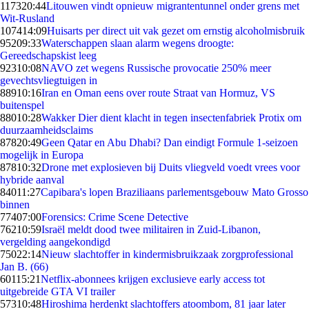
1173
20:44
Litouwen vindt opnieuw migrantentunnel onder grens met
Wit-Rusland
1074
14:09
Huisarts per direct uit vak gezet om ernstig alcoholmisbruik
952
09:33
Waterschappen slaan alarm wegens droogte:
Gereedschapskist leeg
923
10:08
NAVO zet wegens Russische provocatie 250% meer
gevechtsvliegtuigen in
889
10:16
Iran en Oman eens over route Straat van Hormuz, VS
buitenspel
880
10:28
Wakker Dier dient klacht in tegen insectenfabriek Protix om
duurzaamheidsclaims
878
20:49
Geen Qatar en Abu Dhabi? Dan eindigt Formule 1-seizoen
mogelijk in Europa
878
10:32
Drone met explosieven bij Duits vliegveld voedt vrees voor
hybride aanval
840
11:27
Capibara's lopen Braziliaans parlementsgebouw Mato Grosso
binnen
774
07:00
Forensics: Crime Scene Detective
762
10:59
Israël meldt dood twee militairen in Zuid-Libanon,
vergelding aangekondigd
750
22:14
Nieuw slachtoffer in kindermisbruikzaak zorgprofessional
Jan B. (66)
601
15:21
Netflix-abonnees krijgen exclusieve early access tot
uitgebreide GTA VI trailer
573
10:48
Hiroshima herdenkt slachtoffers atoombom, 81 jaar later