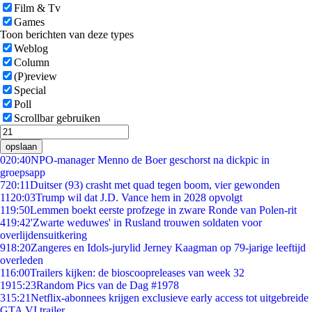
Film & Tv
Games
Toon berichten van deze types
Weblog
Column
(P)review
Special
Poll
Scrollbar gebruiken
opslaan
0
20:40
NPO-manager Menno de Boer geschorst na dickpic in
groepsapp
7
20:11
Duitser (93) crasht met quad tegen boom, vier gewonden
11
20:03
Trump wil dat J.D. Vance hem in 2028 opvolgt
1
19:50
Lemmen boekt eerste profzege in zware Ronde van Polen-rit
4
19:42
'Zwarte weduwes' in Rusland trouwen soldaten voor
overlijdensuitkering
9
18:20
Zangeres en Idols-jurylid Jerney Kaagman op 79-jarige leeftijd
overleden
1
16:00
Trailers kijken: de bioscoopreleases van week 32
19
15:23
Random Pics van de Dag #1978
3
15:21
Netflix-abonnees krijgen exclusieve early access tot uitgebreide
GTA VI trailer