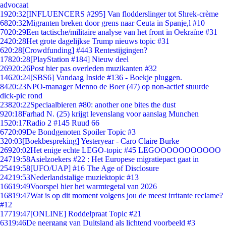
advocaat
19
20:32
[INFLUENCERS #295] Van flodderslinger tot Shrek-crème
68
20:32
Migranten breken door grens naar Ceuta in Spanje,l #10
70
20:29
Een tactische/militaire analyse van het front in Oekraïne #31
24
20:28
Het grote dagelijkse Trump nieuws topic #31
6
20:28
[Crowdfunding] #443 Rentestijgingen?
178
20:28
[PlayStation #184] Nieuw deel
269
20:26
Post hier pas overleden muzikanten #32
146
20:24
[SBS6] Vandaag Inside #136 - Boekje pluggen.
84
20:23
NPO-manager Menno de Boer (47) op non-actief stuurde
dick-pic rond
238
20:22
Speciaalbieren #80: another one bites the dust
9
20:18
Farhad N. (25) krijgt levenslang voor aanslag Munchen
15
20:17
Radio 2 #145 Ruud 66
67
20:09
De Bondgenoten Spoiler Topic #3
3
20:03
[Boekbespreking] Yesteryear - Caro Claire Burke
269
20:02
Het enige echte LEGO-topic #45 LEGOOOOOOOOOOO
247
19:58
Asielzoekers #22 : Het Europese migratiepact gaat in
254
19:58
[UFO/UAP] #16 The Age of Disclosure
242
19:53
Nederlandstalige muziektopic #13
166
19:49
Voorspel hier het warmtegetal van 2026
168
19:47
Wat is op dit moment volgens jou de meest irritante reclame?
#12
177
19:47
[ONLINE] Roddelpraat Topic #21
63
19:46
De neergang van Duitsland als lichtend voorbeeld #3