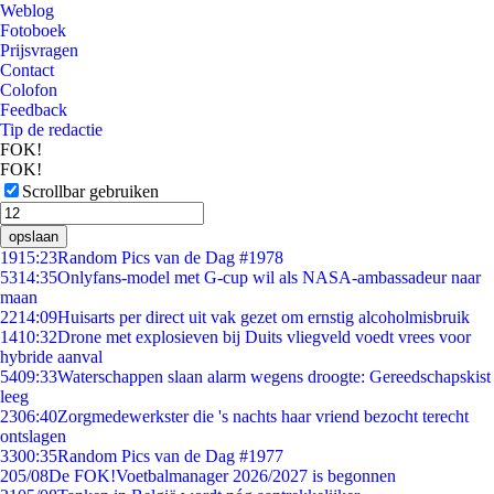
Weblog
Fotoboek
Prijsvragen
Contact
Colofon
Feedback
Tip de redactie
FOK!
FOK!
Scrollbar gebruiken
opslaan
19
15:23
Random Pics van de Dag #1978
53
14:35
Onlyfans-model met G-cup wil als NASA-ambassadeur naar
maan
22
14:09
Huisarts per direct uit vak gezet om ernstig alcoholmisbruik
14
10:32
Drone met explosieven bij Duits vliegveld voedt vrees voor
hybride aanval
54
09:33
Waterschappen slaan alarm wegens droogte: Gereedschapskist
leeg
23
06:40
Zorgmedewerkster die 's nachts haar vriend bezocht terecht
ontslagen
33
00:35
Random Pics van de Dag #1977
2
05/08
De FOK!Voetbalmanager 2026/2027 is begonnen