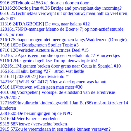
99
16:29
Teltopic #1563 tel door en door en door....
210
16:26
Oorlog Iran #136 Bridge and powerplant day incoming?
66
16:25
Techniekles verdwijnt uit onderbouw: maar half zo veel uren
als 2007
113
16:24
[DAGBOEK] De weg naar balans #12
120
16:17
NPO-manager Menno de Boer (47) op non-actief stuurde
dick-pic rond
2
16:17
Schapen mogen niet meer grazen langs Waddenzee (Droogte)
75
16:16
De Bondgenoten Spoiler Topic #3
87
16:12
Overleden Acteurs & Actrices Deel #15
162
16:12
Ajax is een parodie op een voetbalclub #7 Vuurwerkjes
51
16:12
Het grote dagelijkse Trump nieuws topic #31
102
16:11
Migranten breken door grens naar Ceuta in Spanje,l #10
166
16:11
Haiku ketting #27 - strooi wat liefde
35
16:11
[2026/2027] Eredivisietoto #1
142
16:11
[WLR SC #417] Nieuw deel openen was kaputt
65
16:10
Vrouwen willen geen man meer #30
40
16:09
[Voorspellen] Voorspel de eindstand van de Eredivisie
2026/2027
127
16:09
Invalkracht kinderdagverblijf Jan B. (66) misbruikt zeker 14
kinderen
238
16:05
De bezuinigingen bij de NPO
18
16:04
Peter Faber is overleden
93
15:58
Nieuwe / verwachte boeken
39
15:57
Zou je vreemdgaan in een relatie kunnen vergeven?