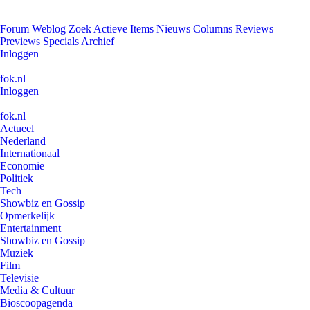
Forum
Weblog
Zoek
Actieve Items
Nieuws
Columns
Reviews
Previews
Specials
Archief
Inloggen
fok.nl
Inloggen
fok.nl
Actueel
Nederland
Internationaal
Economie
Politiek
Tech
Showbiz en Gossip
Opmerkelijk
Entertainment
Showbiz en Gossip
Muziek
Film
Televisie
Media & Cultuur
Bioscoopagenda