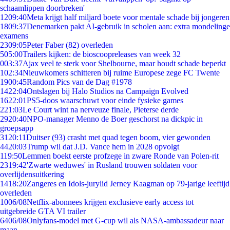
schaamlippen doorbreken'
12
09:40
Meta krijgt half miljard boete voor mentale schade bij jongeren
18
09:37
Denemarken pakt AI-gebruik in scholen aan: extra mondelinge
examens
23
09:05
Peter Faber (82) overleden
5
05:00
Trailers kijken: de bioscoopreleases van week 32
0
03:37
Ajax veel te sterk voor Shelbourne, maar houdt schade beperkt
1
02:34
Nieuwkomers schitteren bij ruime Europese zege FC Twente
19
00:45
Random Pics van de Dag #1978
14
22:04
Ontslagen bij Halo Studios na Campaign Evolved
16
22:01
PS5-doos waarschuwt voor einde fysieke games
2
21:03
Le Court wint na nerveuze finale, Pieterse derde
29
20:40
NPO-manager Menno de Boer geschorst na dickpic in
groepsapp
31
20:11
Duitser (93) crasht met quad tegen boom, vier gewonden
44
20:03
Trump wil dat J.D. Vance hem in 2028 opvolgt
1
19:50
Lemmen boekt eerste profzege in zware Ronde van Polen-rit
23
19:42
'Zwarte weduwes' in Rusland trouwen soldaten voor
overlijdensuitkering
14
18:20
Zangeres en Idols-jurylid Jerney Kaagman op 79-jarige leeftijd
overleden
10
06/08
Netflix-abonnees krijgen exclusieve early access tot
uitgebreide GTA VI trailer
64
06/08
Onlyfans-model met G-cup wil als NASA-ambassadeur naar
maan