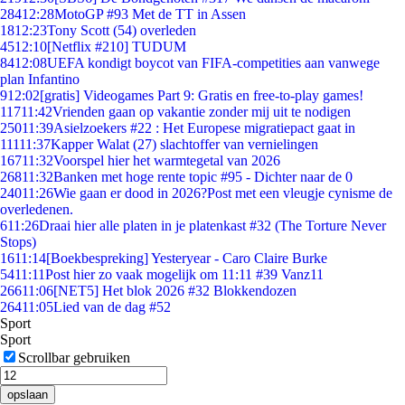
284
12:28
MotoGP #93 Met de TT in Assen
18
12:23
Tony Scott (54) overleden
45
12:10
[Netflix #210] TUDUM
84
12:08
UEFA kondigt boycot van FIFA-competities aan vanwege
plan Infantino
9
12:02
[gratis] Videogames Part 9: Gratis en free-to-play games!
117
11:42
Vrienden gaan op vakantie zonder mij uit te nodigen
250
11:39
Asielzoekers #22 : Het Europese migratiepact gaat in
111
11:37
Kapper Walat (27) slachtoffer van vernielingen
167
11:32
Voorspel hier het warmtegetal van 2026
268
11:32
Banken met hoge rente topic #95 - Dichter naar de 0
240
11:26
Wie gaan er dood in 2026?Post met een vleugje cynisme de
overledenen.
6
11:26
Draai hier alle platen in je platenkast #32 (The Torture Never
Stops)
16
11:14
[Boekbespreking] Yesteryear - Caro Claire Burke
54
11:11
Post hier zo vaak mogelijk om 11:11 #39 Vanz11
266
11:06
[NET5] Het blok 2026 #32 Blokkendozen
264
11:05
Lied van de dag #52
Sport
Sport
Scrollbar gebruiken
opslaan