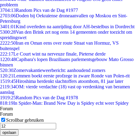
probleem
37
04:13
Random Pics van de Dag #1977
27
03:06
Doden bij Oekraïense droneaanvallen op Moskou en Sint-
Petersburg
34
01:01
Kind overleden na aanrijding door AH-bestelbus in Dordrecht
53
00:28
Van den Brink zet nog eens 14 gemeenten onder toezicht om
spreidingswet
22
22:50
Iran en Oman eens over route Straat van Hormuz, VS
buitenspel
2
22:17
Le Court wint na nerveuze finale, Pieterse derde
12
20:48
Capibara's lopen Braziliaans parlementsgebouw Mato Grosso
binnen
5
20:30
Zomervakantieweerbericht: aanhoudend zomers
1
20:21
Lemmen boekt eerste profzege in zware Ronde van Polen-rit
15
19:45
Hiroshima herdenkt slachtoffers atoombom, 81 jaar later
21
19:34
OM: vierde verdachte (18) vast op verdenking van beramen
aanslag
19
19:25
Random Pics van de Dag #1978
8
18:19
In Spider-Man: Brand New Day is Spidey echt weer Spidey
Forum
Forum
Scrollbar gebruiken
opslaan