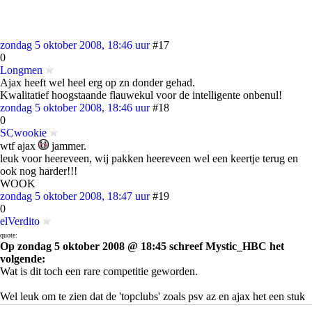
zondag 5 oktober 2008, 18:46 uur
#17
0
Longmen
Ajax heeft wel heel erg op zn donder gehad.
Kwalitatief hoogstaande flauwekul voor de intelligente onbenul!
zondag 5 oktober 2008, 18:46 uur
#18
0
SCwookie
wtf ajax
jammer.
leuk voor heereveen, wij pakken heereveen wel een keertje terug en
ook nog harder!!!
WOOK
zondag 5 oktober 2008, 18:47 uur
#19
0
elVerdito
quote:
Op zondag 5 oktober 2008 @ 18:45 schreef Mystic_HBC het
volgende:
Wat is dit toch een rare competitie geworden.
Wel leuk om te zien dat de 'topclubs' zoals psv az en ajax het een stuk
moeilijker krijgen en dat middenmoters zoals nac groningen en