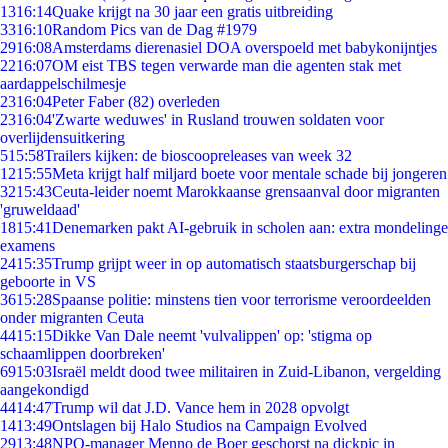
13
16:14
Quake krijgt na 30 jaar een gratis uitbreiding
33
16:10
Random Pics van de Dag #1979
29
16:08
Amsterdams dierenasiel DOA overspoeld met babykonijntjes
22
16:07
OM eist TBS tegen verwarde man die agenten stak met
aardappelschilmesje
23
16:04
Peter Faber (82) overleden
23
16:04
'Zwarte weduwes' in Rusland trouwen soldaten voor
overlijdensuitkering
5
15:58
Trailers kijken: de bioscoopreleases van week 32
12
15:55
Meta krijgt half miljard boete voor mentale schade bij jongeren
32
15:43
Ceuta-leider noemt Marokkaanse grensaanval door migranten
'gruweldaad'
18
15:41
Denemarken pakt AI-gebruik in scholen aan: extra mondelinge
examens
24
15:35
Trump grijpt weer in op automatisch staatsburgerschap bij
geboorte in VS
36
15:28
Spaanse politie: minstens tien voor terrorisme veroordeelden
onder migranten Ceuta
44
15:15
Dikke Van Dale neemt 'vulvalippen' op: 'stigma op
schaamlippen doorbreken'
69
15:03
Israël meldt dood twee militairen in Zuid-Libanon, vergelding
aangekondigd
44
14:47
Trump wil dat J.D. Vance hem in 2028 opvolgt
14
13:49
Ontslagen bij Halo Studios na Campaign Evolved
29
13:48
NPO-manager Menno de Boer geschorst na dickpic in