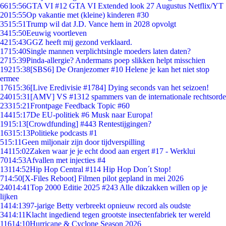
66
15:56
GTA VI #12 GTA VI Extended look 27 Augustus Netflix/YT
20
15:55
Op vakantie met (kleine) kinderen #30
35
15:51
Trump wil dat J.D. Vance hem in 2028 opvolgt
34
15:50
Eeuwig voortleven
42
15:43
GGZ heeft mij gezond verklaard.
17
15:40
Single mannen verplichtsingle moeders laten daten?
27
15:39
Pinda-allergie? Andermans poep slikken helpt misschien
192
15:38
[SBS6] De Oranjezomer #10 Helene je kan het niet stop
ermee
176
15:36
[Live Eredivisie #1784] Dying seconds van het seizoen!
240
15:31
[AMV] VS #1312 spammers van de internationale rechtsorde
233
15:21
Frontpage Feedback Topic #60
144
15:17
De EU-politiek #6 Musk naar Europa!
19
15:13
[Crowdfunding] #443 Rentestijgingen?
163
15:13
Politieke podcasts #1
5
15:11
Geen miljonair zijn door tijdverspilling
141
15:02
Zaken waar je je echt dood aan ergert #17 - Werklui
70
14:53
Afvallen met injecties #4
131
14:52
Hip Hop Central #114 Hip Hop Don´t Stop!
7
14:50
[X-Files Reboot] Filmen pilot gepland in mei 2026
240
14:41
Top 2000 Editie 2025 #243 Alle dikzakken willen op je
lijken
14
14:13
97-jarige Betty verbreekt opnieuw record als oudste
34
14:11
Klacht ingediend tegen grootste insectenfabriek ter wereld
116
14:10
Hurricane & Cyclone Season 2026