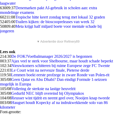
laagwater
630
09:37
Denemarken pakt AI-gebruik in scholen aan: extra
mondelinge examens
602
11:08
Tropische hitte keert zondag terug met lokaal 32 graden
524
05:00
Trailers kijken: de bioscoopreleases van week 32
508
09:40
Meta krijgt half miljard boete voor mentale schade bij
jongeren
▼ Advertentie door Refinery89
Lees ook
2
14:30
De FOK!Voetbalmanager 2026/2027 is begonnen
0
03:37
Ajax veel te sterk voor Shelbourne, maar houdt schade beperkt
1
02:34
Nieuwkomers schitteren bij ruime Europese zege FC Twente
2
21:03
Le Court wint na nerveuze finale, Pieterse derde
1
19:50
Lemmen boekt eerste profzege in zware Ronde van Polen-rit
3
05/08
Geen Qatar en Abu Dhabi? Dan eindigt Formule 1-seizoen
mogelijk in Europa
1
05/08
Vollering de sterkste na lastige heuvelrit
3
05/08
Gedurfd NEC blijft overeind bij Olympiakos
1
04/08
Reusser wint tijdrit en neemt geel over, Nooijen knap tweede
0
03/08
Haugset houdt Kopecky af na indrukwekkende solo van 86
kilometer
Font-grootte: