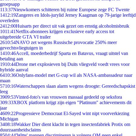
groepsapp
1
13:37
Nieuwkomers schitteren bij ruime Europese zege FC Twente
14
12:19
Zangeres en Idols-jurylid Jerney Kaagman op 79-jarige leeftijd
overleden
24
12:00
Huisarts per direct uit vak gezet om ernstig alcoholmisbruik
10
11:41
Netflix-abonnees krijgen exclusieve early access tot
uitgebreide GTA VI trailer
26
10:54
NAVO zet wegens Russische provocatie 250% meer
gevechtsvliegtuigen in
14
10:46
Accell, moederbedrijf Sparta en Batavus, vraagt uitstel van
betaling aan
19
10:44
Drone met explosieven bij Duits vliegveld voedt vrees voor
hybride aanval
64
10:36
Onlyfans-model met G-cup wil als NASA-ambassadeur naar
maan
57
10:16
Waterschappen slaan alarm wegens droogte: Gereedschapskist
leeg
39
09:53
Vinted-foto's van vrouwen massaal gedeeld op seksfora
3
09:33
XBOX platform krijgt zijn eigen "Platinum" achievements dit
jaar
46
09:22
Progressieve Democraat El-Sayed wint nipt voorverkiezing
Michigan
34
08:18
Wakker Dier dient klacht in tegen insectenfabriek Protix om
duurzaamheidsclaims
85
04:44
'Witte' mannen discrimineren is volgens OM geen enkel