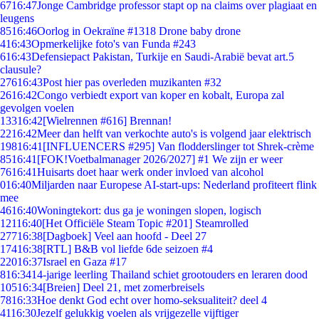
67
16:47
Jonge Cambridge professor stapt op na claims over plagiaat en
leugens
85
16:46
Oorlog in Oekraïne #1318 Drone baby drone
4
16:43
Opmerkelijke foto's van Funda #243
6
16:43
Defensiepact Pakistan, Turkije en Saudi-Arabië bevat art.5
clausule?
276
16:43
Post hier pas overleden muzikanten #32
26
16:42
Congo verbiedt export van koper en kobalt, Europa zal
gevolgen voelen
133
16:42
[Wielrennen #616] Brennan!
22
16:42
Meer dan helft van verkochte auto's is volgend jaar elektrisch
198
16:41
[INFLUENCERS #295] Van flodderslinger tot Shrek-crème
85
16:41
[FOK!Voetbalmanager 2026/2027] #1 We zijn er weer
76
16:41
Huisarts doet haar werk onder invloed van alcohol
0
16:40
Miljarden naar Europese AI-start-ups: Nederland profiteert flink
mee
46
16:40
Woningtekort: dus ga je woningen slopen, logisch
121
16:40
[Het Officiële Steam Topic #201] Steamrolled
277
16:38
[Dagboek] Veel aan hoofd - Deel 27
174
16:38
[RTL] B&B vol liefde 6de seizoen #4
220
16:37
Israel en Gaza #17
8
16:34
14-jarige leerling Thailand schiet grootouders en leraren dood
105
16:34
[Breien] Deel 21, met zomerbreisels
78
16:33
Hoe denkt God echt over homo-seksualiteit? deel 4
41
16:30
Jezelf gelukkig voelen als vrijgezelle vijftiger