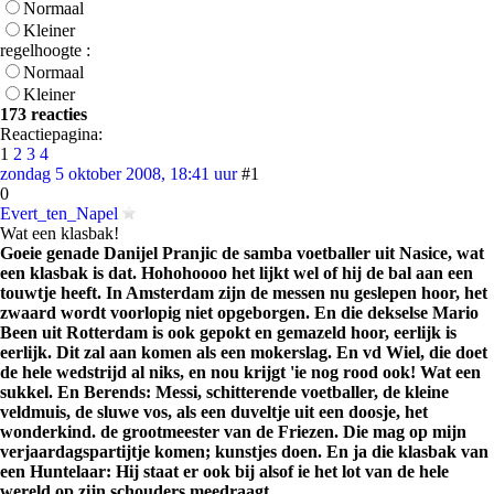
Normaal
Kleiner
regelhoogte :
Normaal
Kleiner
173 reacties
Reactiepagina:
1
2
3
4
zondag 5 oktober 2008, 18:41 uur
#1
0
Evert_ten_Napel
Wat een klasbak!
Goeie genade Danijel Pranjic de samba voetballer uit Nasice, wat
een klasbak is dat. Hohohoooo het lijkt wel of hij de bal aan een
touwtje heeft. In Amsterdam zijn de messen nu geslepen hoor, het
zwaard wordt voorlopig niet opgeborgen. En die dekselse Mario
Been uit Rotterdam is ook gepokt en gemazeld hoor, eerlijk is
eerlijk. Dit zal aan komen als een mokerslag. En vd Wiel, die doet
de hele wedstrijd al niks, en nou krijgt 'ie nog rood ook! Wat een
sukkel. En Berends: Messi, schitterende voetballer, de kleine
veldmuis, de sluwe vos, als een duveltje uit een doosje, het
wonderkind. de grootmeester van de Friezen. Die mag op mijn
verjaardagspartijtje komen; kunstjes doen. En ja die klasbak van
een Huntelaar: Hij staat er ook bij alsof ie het lot van de hele
wereld op zijn schouders meedraagt.