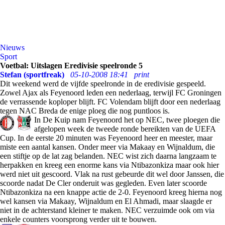
Nieuws
Sport
Voetbal: Uitslagen Eredivisie speelronde 5
Stefan (sportfreak)
05-10-2008 18:41
print
Dit weekend werd de vijfde speelronde in de eredivisie gespeeld.
Zowel Ajax als Feyenoord leden een nederlaag, terwijl FC Groningen
de verrassende koploper blijft. FC Volendam blijft door een nederlaag
tegen NAC Breda de enige ploeg die nog puntloos is.
In De Kuip nam Feyenoord het op NEC, twee ploegen die
afgelopen week de tweede ronde bereikten van de UEFA
Cup. In de eerste 20 minuten was Feyenoord heer en meester, maar
miste een aantal kansen. Onder meer via Makaay en Wijnaldum, die
een stiftje op de lat zag belanden. NEC wist zich daarna langzaam te
herpakken en kreeg een enorme kans via Ntibazonkiza maar ook hier
werd niet uit gescoord. Vlak na rust gebeurde dit wel door Janssen, die
scoorde nadat De Cler onderuit was gegleden. Even later scoorde
Ntibazonkiza na een knappe actie de 2-0. Feyenoord kreeg hierna nog
wel kansen via Makaay, Wijnaldum en El Ahmadi, maar slaagde er
niet in de achterstand kleiner te maken. NEC verzuimde ook om via
enkele counters voorsprong verder uit te bouwen.