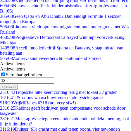
34
05/08
Kind overleden na aanrijding door AH-bestelbus in Dordrecht
6
05/08
Nieuw slachtoffer in kindermisbruikzaak zorgprofessional Jan
B. (66)
3
05/08
Geen Qatar en Abu Dhabi? Dan eindigt Formule 1-seizoen
mogelijk in Europa
5
05/08
Litouwen vindt opnieuw migrantentunnel onder grens met Wit-
Rusland
46
05/08
Progressieve Democraat El-Sayed wint nipt voorverkiezing
Michigan
14
05/08
Accell, moederbedrijf Sparta en Batavus, vraagt uitstel van
betaling aan
5
05/08
Zomervakantieweerbericht: aanhoudend zomers
Actieve items
Actieve items
Scrollbar gebruiken
opslaan
25
16:42
Tropische hitte keert zondag terug met lokaal 32 graden
16
16:41
PS5-doos waarschuwt voor einde fysieke games
9
16:29
VrijMiBabes #316 (not very sfw!)
23
16:25
Kabinet geeft bedrijven geen compensatie voor schade door
laagwater
28
16:21
Meer agressie tegen een andersluidende politieke mening, laat
jij je intimideren?
31
16:19
Duitser (93) crasht met quad tegen boom, vier gewonden