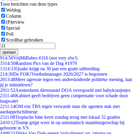
Toon berichten van deze types
Weblog
Column
(P)review
Special
Poll
Scrollbar gebruiken
opslaan
9
14:50
VrijMiBabes #316 (not very sfw!)
33
14:50
Random Pics van de Dag #1979
13
14:33
Quake krijgt na 30 jaar een gratis uitbreiding
2
14:30
De FOK!Voetbalmanager 2026/2027 is begonnen
28
13:48
Meer agressie tegen een andersluidende politieke mening, laat
jij je intimideren?
29
11:52
Amsterdams dierenasiel DOA overspoeld met babykonijntjes
23
11:46
Kabinet geeft bedrijven geen compensatie voor schade door
laagwater
22
11:14
OM eist TBS tegen verwarde man die agenten stak met
aardappelschilmesje
25
11:08
Tropische hitte keert zondag terug met lokaal 32 graden
24
10:12
Trump grijpt weer in op automatisch staatsburgerschap bij
geboorte in VS
44
09:51
Dikke Van Dale neemt 'vulvalippen' op: 'stigma op