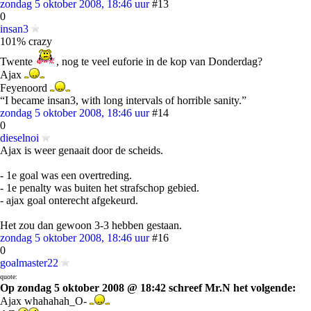
zondag 5 oktober 2008, 18:46 uur
#13
0
insan3
101% crazy
Twente
, nog te veel euforie in de kop van Donderdag?
Ajax
Feyenoord
“I became insan3, with long intervals of horrible sanity.”
zondag 5 oktober 2008, 18:46 uur
#14
0
dieselnoi
Ajax is weer genaait door de scheids.
- 1e goal was een overtreding.
- 1e penalty was buiten het strafschop gebied.
- ajax goal onterecht afgekeurd.
Het zou dan gewoon 3-3 hebben gestaan.
zondag 5 oktober 2008, 18:46 uur
#16
0
goalmaster22
quote:
Op zondag 5 oktober 2008 @ 18:42 schreef Mr.N het volgende:
Ajax whahahah_O-