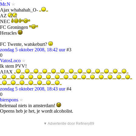
Mr.N
Ajax whahahah_O-
AZ
NEC
FC Groningen
Heracles
FC Twente, watskeburt?
zondag 5 oktober 2008, 18:42 uur
#3
0
VatosLoco
Ik stem PVV!
AJAX
zondag 5 oktober 2008, 18:43 uur
#4
0
bierspons
helemaal niets in amsterdam!
Opeens heb je het, je wordt alcoholist.
▼ Advertentie door Refinery89