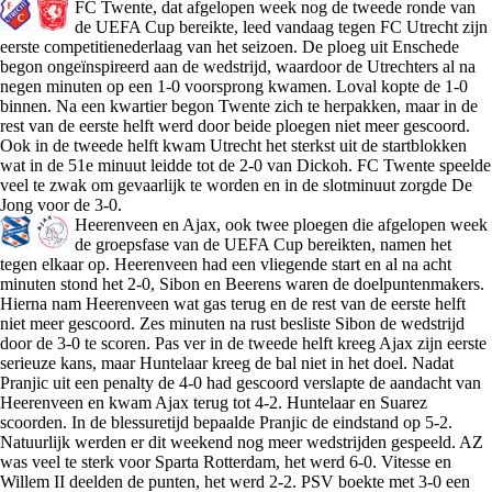
FC Twente, dat afgelopen week nog de tweede ronde van
de UEFA Cup bereikte, leed vandaag tegen FC Utrecht zijn
eerste competitienederlaag van het seizoen. De ploeg uit Enschede
begon ongeïnspireerd aan de wedstrijd, waardoor de Utrechters al na
negen minuten op een 1-0 voorsprong kwamen. Loval kopte de 1-0
binnen. Na een kwartier begon Twente zich te herpakken, maar in de
rest van de eerste helft werd door beide ploegen niet meer gescoord.
Ook in de tweede helft kwam Utrecht het sterkst uit de startblokken
wat in de 51e minuut leidde tot de 2-0 van Dickoh. FC Twente speelde
veel te zwak om gevaarlijk te worden en in de slotminuut zorgde De
Jong voor de 3-0.
Heerenveen en Ajax, ook twee ploegen die afgelopen week
de groepsfase van de UEFA Cup bereikten, namen het
tegen elkaar op. Heerenveen had een vliegende start en al na acht
minuten stond het 2-0, Sibon en Beerens waren de doelpuntenmakers.
Hierna nam Heerenveen wat gas terug en de rest van de eerste helft
niet meer gescoord. Zes minuten na rust besliste Sibon de wedstrijd
door de 3-0 te scoren. Pas ver in de tweede helft kreeg Ajax zijn eerste
serieuze kans, maar Huntelaar kreeg de bal niet in het doel. Nadat
Pranjic uit een penalty de 4-0 had gescoord verslapte de aandacht van
Heerenveen en kwam Ajax terug tot 4-2. Huntelaar en Suarez
scoorden. In de blessuretijd bepaalde Pranjic de eindstand op 5-2.
Natuurlijk werden er dit weekend nog meer wedstrijden gespeeld. AZ
was veel te sterk voor Sparta Rotterdam, het werd 6-0. Vitesse en
Willem II deelden de punten, het werd 2-2. PSV boekte met 3-0 een