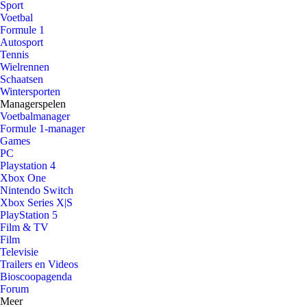
Sport
Voetbal
Formule 1
Autosport
Tennis
Wielrennen
Schaatsen
Wintersporten
Managerspelen
Voetbalmanager
Formule 1-manager
Games
PC
Playstation 4
Xbox One
Nintendo Switch
Xbox Series X|S
PlayStation 5
Film & TV
Film
Televisie
Trailers en Videos
Bioscoopagenda
Forum
Meer