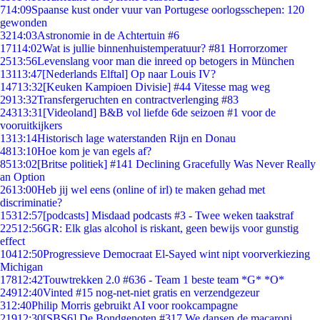
7
14:09
Spaanse kust onder vuur van Portugese oorlogsschepen: 120
gewonden
32
14:03
Astronomie in de Achtertuin #6
171
14:02
Wat is jullie binnenhuistemperatuur? #81 Horrorzomer
25
13:56
Levenslang voor man die inreed op betogers in München
131
13:47
[Nederlands Elftal] Op naar Louis IV?
147
13:32
[Keuken Kampioen Divisie] #44 Vitesse mag weg
29
13:32
Transfergeruchten en contractverlenging #83
243
13:31
[Videoland] B&B vol liefde 6de seizoen #1 voor de
vooruitkijkers
13
13:14
Historisch lage waterstanden Rijn en Donau
48
13:10
Hoe kom je van egels af?
85
13:02
[Britse politiek] #141 Declining Gracefully Was Never Really
an Option
26
13:00
Heb jij wel eens (online of irl) te maken gehad met
discriminatie?
153
12:57
[podcasts] Misdaad podcasts #3 - Twee weken taakstraf
225
12:56
GR: Elk glas alcohol is riskant, geen bewijs voor gunstig
effect
104
12:50
Progressieve Democraat El-Sayed wint nipt voorverkiezing
Michigan
178
12:42
Touwtrekken 2.0 #636 - Team 1 beste team *G* *O*
249
12:40
Vinted #15 nog-net-niet gratis en verzendgezeur
3
12:40
Philip Morris gebruikt AI voor rookcampagne
219
12:30
[SBS6] De Bondgenoten #317 We dansen de macaroni