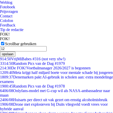
Weblog
Fotoboek
Prijsvragen
Contact
Colofon
Feedback
Tip de redactie
FOK!
FOK!
Scrollbar gebruiken
opslaan
9
14:50
VrijMiBabes #316 (not very sfw!)
33
14:50
Random Pics van de Dag #1979
2
14:30
De FOK!Voetbalmanager 2026/2027 is begonnen
12
09:40
Meta krijgt half miljard boete voor mentale schade bij jongeren
18
09:37
Denemarken pakt AI-gebruik in scholen aan: extra mondelinge
examens
19
00:45
Random Pics van de Dag #1978
64
06/08
Onlyfans-model met G-cup wil als NASA-ambassadeur naar
maan
24
06/08
Huisarts per direct uit vak gezet om ernstig alcoholmisbruik
19
06/08
Drone met explosieven bij Duits vliegveld voedt vrees voor
hybride aanval