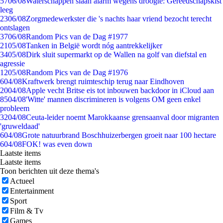
57
06/08
Waterschappen slaan alarm wegens droogte: Gereedschapskist
leeg
23
06/08
Zorgmedewerkster die 's nachts haar vriend bezocht terecht
ontslagen
37
06/08
Random Pics van de Dag #1977
21
05/08
Tanken in België wordt nóg aantrekkelijker
34
05/08
Dirk sluit supermarkt op de Wallen na golf van diefstal en
agressie
12
05/08
Random Pics van de Dag #1976
6
04/08
Kraftwerk brengt ruimteschip terug naar Eindhoven
20
04/08
Apple vecht Britse eis tot inbouwen backdoor in iCloud aan
85
04/08
'Witte' mannen discrimineren is volgens OM geen enkel
probleem
32
04/08
Ceuta-leider noemt Marokkaanse grensaanval door migranten
'gruweldaad'
6
04/08
Grote natuurbrand Boschhuizerbergen groeit naar 100 hectare
6
04/08
FOK! was even down
Laatste items
Laatste items
Toon berichten uit deze thema's
Actueel
Entertainment
Sport
Film & Tv
Games