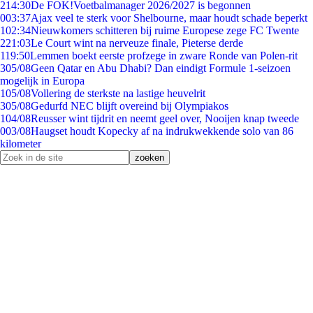
2
14:30
De FOK!Voetbalmanager 2026/2027 is begonnen
0
03:37
Ajax veel te sterk voor Shelbourne, maar houdt schade beperkt
1
02:34
Nieuwkomers schitteren bij ruime Europese zege FC Twente
2
21:03
Le Court wint na nerveuze finale, Pieterse derde
1
19:50
Lemmen boekt eerste profzege in zware Ronde van Polen-rit
3
05/08
Geen Qatar en Abu Dhabi? Dan eindigt Formule 1-seizoen
mogelijk in Europa
1
05/08
Vollering de sterkste na lastige heuvelrit
3
05/08
Gedurfd NEC blijft overeind bij Olympiakos
1
04/08
Reusser wint tijdrit en neemt geel over, Nooijen knap tweede
0
03/08
Haugset houdt Kopecky af na indrukwekkende solo van 86
kilometer