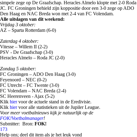
simpele zege op De Graafschap. Heracles Almelo klopte met 2-0 Roda
JC. FC Groningen behield zijn koppositie door een 3-0 zege op ADO
Den Haag en NAC Breda won met 2-4 van FC Volendam.
Alle uitslagen van dit weekend:
Vrijdag 3 oktober:
AZ – Sparta Rotterdam (6-0)
Zaterdag 4 oktober:
Vitesse – Willem II (2-2)
PSV - De Graafschap (3-0)
Heracles Almelo – Roda JC (2-0)
Zondag 5 oktober:
FC Groningen – ADO Den Haag (3-0)
Feyenoord – NEC (0-2)
FC Utrecht – FC Twente (3-0)
FC Volendam – NAC Breda (2-4)
SC Heerenveen - Ajax (5-2)
Klik
hier
voor de actuele stand in de Eredivisie.
Klik
hier
voor alle statistieken uit de Jupiler League.
Voor meer voetbalnieuws kijk je natuurlijk op de
FOK!Voetbalmanager
!
Submitter:
Bron:
FOK!
173
Help ons; deel dit item als je het leuk vond