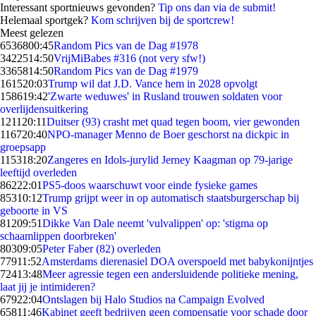
Interessant sportnieuws gevonden?
Tip ons dan via de submit!
Helemaal sportgek?
Kom schrijven bij de sportcrew!
Meest gelezen
65368
00:45
Random Pics van de Dag #1978
34225
14:50
VrijMiBabes #316 (not very sfw!)
33658
14:50
Random Pics van de Dag #1979
1615
20:03
Trump wil dat J.D. Vance hem in 2028 opvolgt
1586
19:42
'Zwarte weduwes' in Rusland trouwen soldaten voor
overlijdensuitkering
1211
20:11
Duitser (93) crasht met quad tegen boom, vier gewonden
1167
20:40
NPO-manager Menno de Boer geschorst na dickpic in
groepsapp
1153
18:20
Zangeres en Idols-jurylid Jerney Kaagman op 79-jarige
leeftijd overleden
862
22:01
PS5-doos waarschuwt voor einde fysieke games
853
10:12
Trump grijpt weer in op automatisch staatsburgerschap bij
geboorte in VS
812
09:51
Dikke Van Dale neemt 'vulvalippen' op: 'stigma op
schaamlippen doorbreken'
803
09:05
Peter Faber (82) overleden
779
11:52
Amsterdams dierenasiel DOA overspoeld met babykonijntjes
724
13:48
Meer agressie tegen een andersluidende politieke mening,
laat jij je intimideren?
679
22:04
Ontslagen bij Halo Studios na Campaign Evolved
658
11:46
Kabinet geeft bedrijven geen compensatie voor schade door