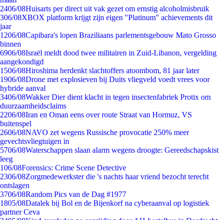
24
06/08
Huisarts per direct uit vak gezet om ernstig alcoholmisbruik
3
06/08
XBOX platform krijgt zijn eigen "Platinum" achievements dit
jaar
12
06/08
Capibara's lopen Braziliaans parlementsgebouw Mato Grosso
binnen
69
06/08
Israël meldt dood twee militairen in Zuid-Libanon, vergelding
aangekondigd
15
06/08
Hiroshima herdenkt slachtoffers atoombom, 81 jaar later
19
06/08
Drone met explosieven bij Duits vliegveld voedt vrees voor
hybride aanval
34
06/08
Wakker Dier dient klacht in tegen insectenfabriek Protix om
duurzaamheidsclaims
22
06/08
Iran en Oman eens over route Straat van Hormuz, VS
buitenspel
26
06/08
NAVO zet wegens Russische provocatie 250% meer
gevechtsvliegtuigen in
57
06/08
Waterschappen slaan alarm wegens droogte: Gereedschapskist
leeg
1
06/08
Forensics: Crime Scene Detective
23
06/08
Zorgmedewerkster die 's nachts haar vriend bezocht terecht
ontslagen
37
06/08
Random Pics van de Dag #1977
18
05/08
Datalek bij Bol en de Bijenkorf na cyberaanval op logistiek
partner Ceva