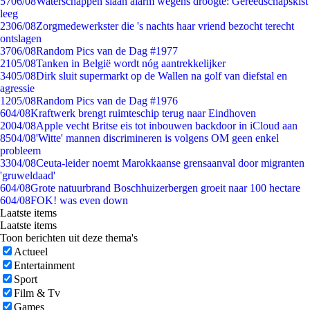
57
06/08
Waterschappen slaan alarm wegens droogte: Gereedschapskist
leeg
23
06/08
Zorgmedewerkster die 's nachts haar vriend bezocht terecht
ontslagen
37
06/08
Random Pics van de Dag #1977
21
05/08
Tanken in België wordt nóg aantrekkelijker
34
05/08
Dirk sluit supermarkt op de Wallen na golf van diefstal en
agressie
12
05/08
Random Pics van de Dag #1976
6
04/08
Kraftwerk brengt ruimteschip terug naar Eindhoven
20
04/08
Apple vecht Britse eis tot inbouwen backdoor in iCloud aan
85
04/08
'Witte' mannen discrimineren is volgens OM geen enkel
probleem
33
04/08
Ceuta-leider noemt Marokkaanse grensaanval door migranten
'gruweldaad'
6
04/08
Grote natuurbrand Boschhuizerbergen groeit naar 100 hectare
6
04/08
FOK! was even down
Laatste items
Laatste items
Toon berichten uit deze thema's
Actueel
Entertainment
Sport
Film & Tv
Games