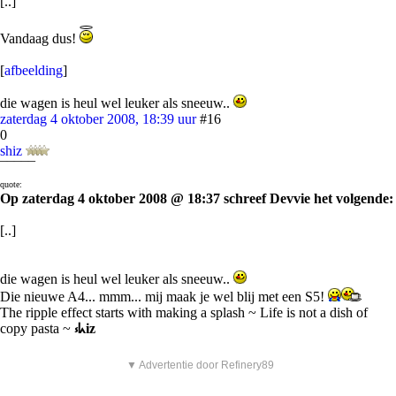
[..]
Vandaag dus!
[
afbeelding
]
die wagen is heul wel leuker als sneeuw..
zaterdag 4 oktober 2008, 18:39 uur
#16
0
shiz
¯¯¯¯¯
quote:
Op zaterdag 4 oktober 2008 @ 18:37 schreef Devvie het volgende:
[..]
die wagen is heul wel leuker als sneeuw..
Die nieuwe A4... mmm... mij maak je wel blij met een S5!
The ripple effect starts with making a splash ~ Life is not a dish of
copy pasta ~
⳽ᖾiz
▼ Advertentie door Refinery89