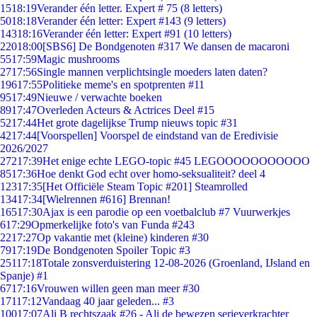
15
18:19
Verander één letter. Expert # 75 (8 letters)
50
18:18
Verander één letter: Expert #143 (9 letters)
143
18:16
Verander één letter: Expert #91 (10 letters)
220
18:00
[SBS6] De Bondgenoten #317 We dansen de macaroni
55
17:59
Magic mushrooms
27
17:56
Single mannen verplichtsingle moeders laten daten?
196
17:55
Politieke meme's en spotprenten #11
95
17:49
Nieuwe / verwachte boeken
89
17:47
Overleden Acteurs & Actrices Deel #15
52
17:44
Het grote dagelijkse Trump nieuws topic #31
42
17:44
[Voorspellen] Voorspel de eindstand van de Eredivisie
2026/2027
272
17:39
Het enige echte LEGO-topic #45 LEGOOOOOOOOOOO
85
17:36
Hoe denkt God echt over homo-seksualiteit? deel 4
123
17:35
[Het Officiële Steam Topic #201] Steamrolled
134
17:34
[Wielrennen #616] Brennan!
165
17:30
Ajax is een parodie op een voetbalclub #7 Vuurwerkjes
6
17:29
Opmerkelijke foto's van Funda #243
22
17:27
Op vakantie met (kleine) kinderen #30
79
17:19
De Bondgenoten Spoiler Topic #3
251
17:18
Totale zonsverduistering 12-08-2026 (Groenland, IJsland en
Spanje) #1
67
17:16
Vrouwen willen geen man meer #30
171
17:12
Vandaag 40 jaar geleden... #3
100
17:07
Ali B rechtszaak #26 - Ali de bewezen serieverkrachter