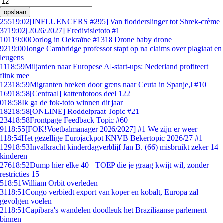
opslaan
255
19:02
[INFLUENCERS #295] Van flodderslinger tot Shrek-crème
37
19:02
[2026/2027] Eredivisietoto #1
101
19:00
Oorlog in Oekraïne #1318 Drone baby drone
92
19:00
Jonge Cambridge professor stapt op na claims over plagiaat en
leugens
11
18:59
Miljarden naar Europese AI-start-ups: Nederland profiteert
flink mee
123
18:59
Migranten breken door grens naar Ceuta in Spanje,l #10
169
18:58
[Centraal] kattenfotoos deel 122
0
18:58
Ik ga de fok-toto winnen dit jaar
182
18:58
[ONLINE] Roddelpraat Topic #21
234
18:58
Frontpage Feedback Topic #60
91
18:55
[FOK!Voetbalmanager 2026/2027] #1 We zijn er weer
1
18:54
Het gezellige Eurojackpot KNVB Bekertopic 2026/27 #1
129
18:53
Invalkracht kinderdagverblijf Jan B. (66) misbruikt zeker 14
kinderen
276
18:52
Dump hier elke 40+ TOEP die je graag kwijt wil, zonder
restricties 15
5
18:51
William Orbit overleden
31
18:51
Congo verbiedt export van koper en kobalt, Europa zal
gevolgen voelen
21
18:51
Capibara's wandelen doodleuk het Braziliaanse parlement
binnen