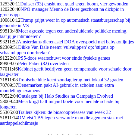
1253
20:11
Duitser (93) crasht met quad tegen boom, vier gewonden
1202
20:40
NPO-manager Menno de Boer geschorst na dickpic in
groepsapp
1008
10:12
Trump grijpt weer in op automatisch staatsburgerschap bij
geboorte in VS
995
13:48
Meer agressie tegen een andersluidende politieke mening,
laat jij je intimideren?
932
11:52
Amsterdams dierenasiel DOA overspoeld met babykonijntjes
923
09:51
Dikke Van Dale neemt 'vulvalippen' op: 'stigma op
schaamlippen doorbreken'
912
22:01
PS5-doos waarschuwt voor einde fysieke games
899
09:05
Peter Faber (82) overleden
770
11:46
Kabinet geeft bedrijven geen compensatie voor schade door
laagwater
718
11:08
Tropische hitte keert zondag terug met lokaal 32 graden
707
09:37
Denemarken pakt AI-gebruik in scholen aan: extra
mondelinge examens
705
22:04
Ontslagen bij Halo Studios na Campaign Evolved
580
09:40
Meta krijgt half miljard boete voor mentale schade bij
jongeren
553
05:00
Trailers kijken: de bioscoopreleases van week 32
518
11:14
OM eist TBS tegen verwarde man die agenten stak met
aardappelschilmesje