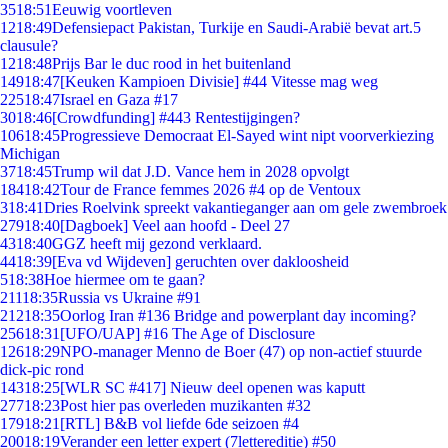
35
18:51
Eeuwig voortleven
12
18:49
Defensiepact Pakistan, Turkije en Saudi-Arabië bevat art.5
clausule?
12
18:48
Prijs Bar le duc rood in het buitenland
149
18:47
[Keuken Kampioen Divisie] #44 Vitesse mag weg
225
18:47
Israel en Gaza #17
30
18:46
[Crowdfunding] #443 Rentestijgingen?
106
18:45
Progressieve Democraat El-Sayed wint nipt voorverkiezing
Michigan
37
18:45
Trump wil dat J.D. Vance hem in 2028 opvolgt
184
18:42
Tour de France femmes 2026 #4 op de Ventoux
3
18:41
Dries Roelvink spreekt vakantieganger aan om gele zwembroek
279
18:40
[Dagboek] Veel aan hoofd - Deel 27
43
18:40
GGZ heeft mij gezond verklaard.
44
18:39
[Eva vd Wijdeven] geruchten over dakloosheid
5
18:38
Hoe hiermee om te gaan?
211
18:35
Russia vs Ukraine #91
212
18:35
Oorlog Iran #136 Bridge and powerplant day incoming?
256
18:31
[UFO/UAP] #16 The Age of Disclosure
126
18:29
NPO-manager Menno de Boer (47) op non-actief stuurde
dick-pic rond
143
18:25
[WLR SC #417] Nieuw deel openen was kaputt
277
18:23
Post hier pas overleden muzikanten #32
179
18:21
[RTL] B&B vol liefde 6de seizoen #4
200
18:19
Verander een letter expert (7lettereditie) #50