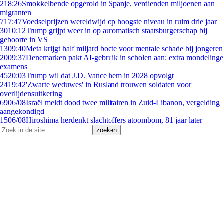
2
18:26
Smokkelbende opgerold in Spanje, verdienden miljoenen aan
migranten
7
17:47
Voedselprijzen wereldwijd op hoogste niveau in ruim drie jaar
30
10:12
Trump grijpt weer in op automatisch staatsburgerschap bij
geboorte in VS
13
09:40
Meta krijgt half miljard boete voor mentale schade bij jongeren
20
09:37
Denemarken pakt AI-gebruik in scholen aan: extra mondelinge
examens
45
20:03
Trump wil dat J.D. Vance hem in 2028 opvolgt
24
19:42
'Zwarte weduwes' in Rusland trouwen soldaten voor
overlijdensuitkering
69
06/08
Israël meldt dood twee militairen in Zuid-Libanon, vergelding
aangekondigd
15
06/08
Hiroshima herdenkt slachtoffers atoombom, 81 jaar later