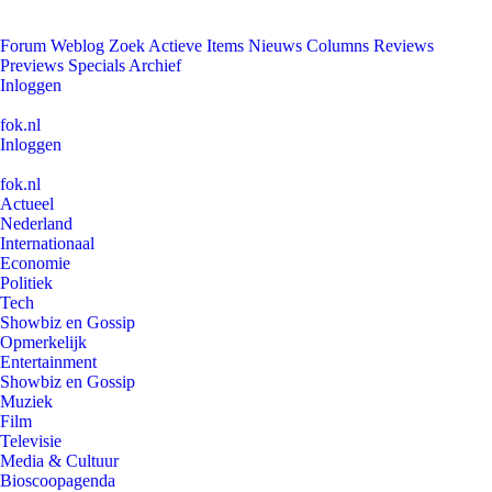
Forum
Weblog
Zoek
Actieve Items
Nieuws
Columns
Reviews
Previews
Specials
Archief
Inloggen
fok.nl
Inloggen
fok.nl
Actueel
Nederland
Internationaal
Economie
Politiek
Tech
Showbiz en Gossip
Opmerkelijk
Entertainment
Showbiz en Gossip
Muziek
Film
Televisie
Media & Cultuur
Bioscoopagenda