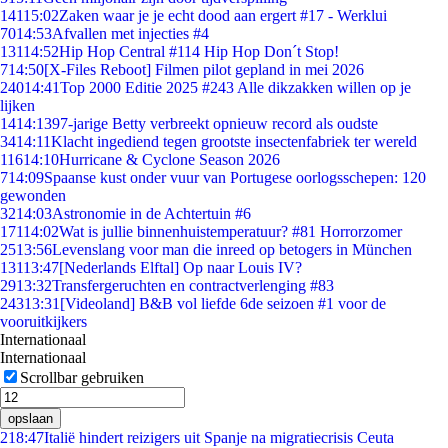
141
15:02
Zaken waar je je echt dood aan ergert #17 - Werklui
70
14:53
Afvallen met injecties #4
131
14:52
Hip Hop Central #114 Hip Hop Don´t Stop!
7
14:50
[X-Files Reboot] Filmen pilot gepland in mei 2026
240
14:41
Top 2000 Editie 2025 #243 Alle dikzakken willen op je
lijken
14
14:13
97-jarige Betty verbreekt opnieuw record als oudste
34
14:11
Klacht ingediend tegen grootste insectenfabriek ter wereld
116
14:10
Hurricane & Cyclone Season 2026
7
14:09
Spaanse kust onder vuur van Portugese oorlogsschepen: 120
gewonden
32
14:03
Astronomie in de Achtertuin #6
171
14:02
Wat is jullie binnenhuistemperatuur? #81 Horrorzomer
25
13:56
Levenslang voor man die inreed op betogers in München
131
13:47
[Nederlands Elftal] Op naar Louis IV?
29
13:32
Transfergeruchten en contractverlenging #83
243
13:31
[Videoland] B&B vol liefde 6de seizoen #1 voor de
vooruitkijkers
Internationaal
Internationaal
Scrollbar gebruiken
opslaan
2
18:47
Italië hindert reizigers uit Spanje na migratiecrisis Ceuta