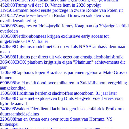
45
20:03
Trump wil dat J.D. Vance hem in 2028 opvolgt
1
19:50
Lemmen boekt eerste profzege in zware Ronde van Polen-rit
24
19:42
'Zwarte weduwes' in Rusland trouwen soldaten voor
overlijdensuitkering
14
06/08
Zangeres en Idols-jurylid Jerney Kaagman op 79-jarige leeftijd
overleden
10
06/08
Netflix-abonnees krijgen exclusieve early access tot
uitgebreide GTA VI trailer
64
06/08
Onlyfans-model met G-cup wil als NASA-ambassadeur naar
maan
24
06/08
Huisarts per direct uit vak gezet om ernstig alcoholmisbruik
3
06/08
XBOX platform krijgt zijn eigen "Platinum" achievements dit
jaar
12
06/08
Capibara's lopen Braziliaans parlementsgebouw Mato Grosso
binnen
69
06/08
Israël meldt dood twee militairen in Zuid-Libanon, vergelding
aangekondigd
15
06/08
Hiroshima herdenkt slachtoffers atoombom, 81 jaar later
19
06/08
Drone met explosieven bij Duits vliegveld voedt vrees voor
hybride aanval
34
06/08
Wakker Dier dient klacht in tegen insectenfabriek Protix om
duurzaamheidsclaims
22
06/08
Iran en Oman eens over route Straat van Hormuz, VS
buitenspel