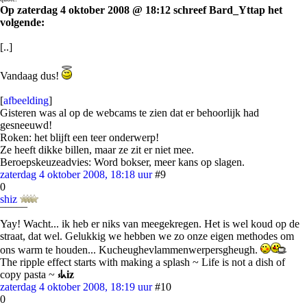
Op zaterdag 4 oktober 2008 @ 18:12 schreef Bard_Yttap het
volgende:
[..]
Vandaag dus!
[
afbeelding
]
Gisteren was al op de webcams te zien dat er behoorlijk had
gesneeuwd!
Roken: het blijft een teer onderwerp!
Ze heeft dikke billen, maar ze zit er niet mee.
Beroepskeuzeadvies: Word bokser, meer kans op slagen.
zaterdag 4 oktober 2008, 18:18 uur
#9
0
shiz
¯¯¯¯¯
Yay! Wacht... ik heb er niks van meegekregen. Het is wel koud op de
straat, dat wel. Gelukkig we hebben we zo onze eigen methodes om
ons warm te houden... Kucheughevlammenwerpersgheugh.
The ripple effect starts with making a splash ~ Life is not a dish of
copy pasta ~
⳽ᖾiz
zaterdag 4 oktober 2008, 18:19 uur
#10
0