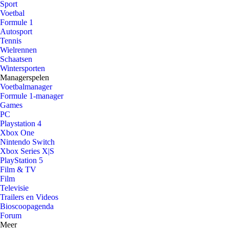
Sport
Voetbal
Formule 1
Autosport
Tennis
Wielrennen
Schaatsen
Wintersporten
Managerspelen
Voetbalmanager
Formule 1-manager
Games
PC
Playstation 4
Xbox One
Nintendo Switch
Xbox Series X|S
PlayStation 5
Film & TV
Film
Televisie
Trailers en Videos
Bioscoopagenda
Forum
Meer