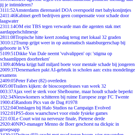
jij je intimideren?
31
11:52
Amsterdams dierenasiel DOA overspoeld met babykonijntjes
24
11:46
Kabinet geeft bedrijven geen compensatie voor schade door
laagwater
23
11:14
OM eist TBS tegen verwarde man die agenten stak met
aardappelschilmesje
28
11:08
Tropische hitte keert zondag terug met lokaal 32 graden
30
10:12
Trump grijpt weer in op automatisch staatsburgerschap bij
geboorte in VS
51
09:51
Dikke Van Dale neemt 'vulvalippen' op: 'stigma op
schaamlippen doorbreken'
13
09:40
Meta krijgt half miljard boete voor mentale schade bij jongeren
20
09:37
Denemarken pakt AI-gebruik in scholen aan: extra mondelinge
examens
24
09:05
Peter Faber (82) overleden
6
05:00
Trailers kijken: de bioscoopreleases van week 32
0
03:37
Ajax veel te sterk voor Shelbourne, maar houdt schade beperkt
1
02:34
Nieuwkomers schitteren bij ruime Europese zege FC Twente
19
00:45
Random Pics van de Dag #1978
15
22:04
Ontslagen bij Halo Studios na Campaign Evolved
19
22:01
PS5-doos waarschuwt voor einde fysieke games
2
21:03
Le Court wint na nerveuze finale, Pieterse derde
29
20:40
NPO-manager Menno de Boer geschorst na dickpic in
groepsapp
34
20:11
Duitser (93) crasht met quad tegen boom, vier gewonden