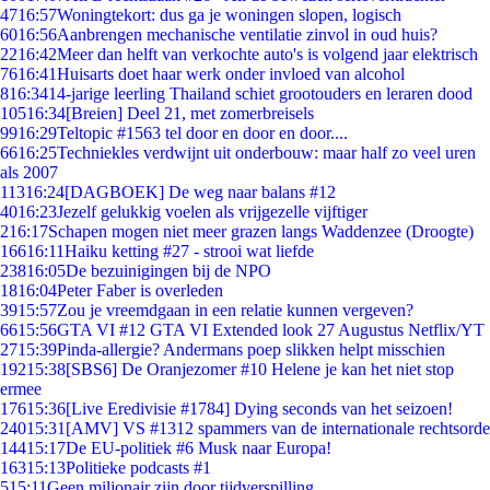
47
16:57
Woningtekort: dus ga je woningen slopen, logisch
60
16:56
Aanbrengen mechanische ventilatie zinvol in oud huis?
22
16:42
Meer dan helft van verkochte auto's is volgend jaar elektrisch
76
16:41
Huisarts doet haar werk onder invloed van alcohol
8
16:34
14-jarige leerling Thailand schiet grootouders en leraren dood
105
16:34
[Breien] Deel 21, met zomerbreisels
99
16:29
Teltopic #1563 tel door en door en door....
66
16:25
Techniekles verdwijnt uit onderbouw: maar half zo veel uren
als 2007
113
16:24
[DAGBOEK] De weg naar balans #12
40
16:23
Jezelf gelukkig voelen als vrijgezelle vijftiger
2
16:17
Schapen mogen niet meer grazen langs Waddenzee (Droogte)
166
16:11
Haiku ketting #27 - strooi wat liefde
238
16:05
De bezuinigingen bij de NPO
18
16:04
Peter Faber is overleden
39
15:57
Zou je vreemdgaan in een relatie kunnen vergeven?
66
15:56
GTA VI #12 GTA VI Extended look 27 Augustus Netflix/YT
27
15:39
Pinda-allergie? Andermans poep slikken helpt misschien
192
15:38
[SBS6] De Oranjezomer #10 Helene je kan het niet stop
ermee
176
15:36
[Live Eredivisie #1784] Dying seconds van het seizoen!
240
15:31
[AMV] VS #1312 spammers van de internationale rechtsorde
144
15:17
De EU-politiek #6 Musk naar Europa!
163
15:13
Politieke podcasts #1
5
15:11
Geen miljonair zijn door tijdverspilling