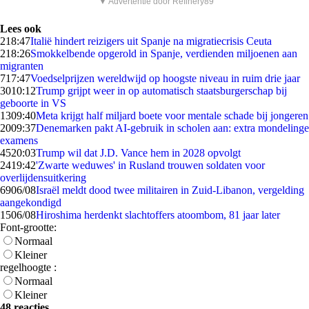
▼ Advertentie door Refinery89
Lees ook
2
18:47
Italië hindert reizigers uit Spanje na migratiecrisis Ceuta
2
18:26
Smokkelbende opgerold in Spanje, verdienden miljoenen aan
migranten
7
17:47
Voedselprijzen wereldwijd op hoogste niveau in ruim drie jaar
30
10:12
Trump grijpt weer in op automatisch staatsburgerschap bij
geboorte in VS
13
09:40
Meta krijgt half miljard boete voor mentale schade bij jongeren
20
09:37
Denemarken pakt AI-gebruik in scholen aan: extra mondelinge
examens
45
20:03
Trump wil dat J.D. Vance hem in 2028 opvolgt
24
19:42
'Zwarte weduwes' in Rusland trouwen soldaten voor
overlijdensuitkering
69
06/08
Israël meldt dood twee militairen in Zuid-Libanon, vergelding
aangekondigd
15
06/08
Hiroshima herdenkt slachtoffers atoombom, 81 jaar later
Font-grootte:
Normaal
Kleiner
regelhoogte :
Normaal
Kleiner
48 reacties