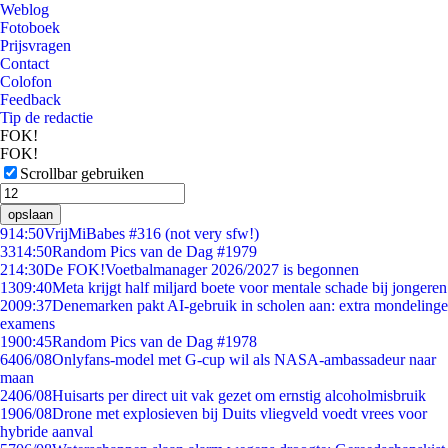
Weblog
Fotoboek
Prijsvragen
Contact
Colofon
Feedback
Tip de redactie
FOK!
FOK!
Scrollbar gebruiken
opslaan
9
14:50
VrijMiBabes #316 (not very sfw!)
33
14:50
Random Pics van de Dag #1979
2
14:30
De FOK!Voetbalmanager 2026/2027 is begonnen
13
09:40
Meta krijgt half miljard boete voor mentale schade bij jongeren
20
09:37
Denemarken pakt AI-gebruik in scholen aan: extra mondelinge
examens
19
00:45
Random Pics van de Dag #1978
64
06/08
Onlyfans-model met G-cup wil als NASA-ambassadeur naar
maan
24
06/08
Huisarts per direct uit vak gezet om ernstig alcoholmisbruik
19
06/08
Drone met explosieven bij Duits vliegveld voedt vrees voor
hybride aanval