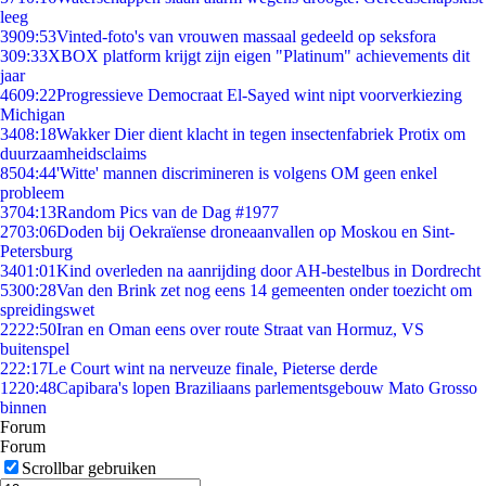
leeg
39
09:53
Vinted-foto's van vrouwen massaal gedeeld op seksfora
3
09:33
XBOX platform krijgt zijn eigen "Platinum" achievements dit
jaar
46
09:22
Progressieve Democraat El-Sayed wint nipt voorverkiezing
Michigan
34
08:18
Wakker Dier dient klacht in tegen insectenfabriek Protix om
duurzaamheidsclaims
85
04:44
'Witte' mannen discrimineren is volgens OM geen enkel
probleem
37
04:13
Random Pics van de Dag #1977
27
03:06
Doden bij Oekraïense droneaanvallen op Moskou en Sint-
Petersburg
34
01:01
Kind overleden na aanrijding door AH-bestelbus in Dordrecht
53
00:28
Van den Brink zet nog eens 14 gemeenten onder toezicht om
spreidingswet
22
22:50
Iran en Oman eens over route Straat van Hormuz, VS
buitenspel
2
22:17
Le Court wint na nerveuze finale, Pieterse derde
12
20:48
Capibara's lopen Braziliaans parlementsgebouw Mato Grosso
binnen
Forum
Forum
Scrollbar gebruiken