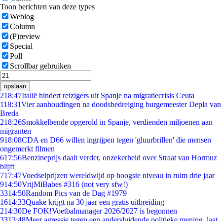
Toon berichten van deze types
Weblog
Column
(P)review
Special
Poll
Scrollbar gebruiken
opslaan
2
18:47
Italië hindert reizigers uit Spanje na migratiecrisis Ceuta
1
18:31
Vier aanhoudingen na doodsbedreiging burgemeester Depla van
Breda
2
18:26
Smokkelbende opgerold in Spanje, verdienden miljoenen aan
migranten
9
18:08
CDA en D66 willen ingrijpen tegen 'gluurbrillen' die mensen
ongemerkt filmen
6
17:56
Benzineprijs daalt verder, onzekerheid over Straat van Hormuz
blijft
7
17:47
Voedselprijzen wereldwijd op hoogste niveau in ruim drie jaar
9
14:50
VrijMiBabes #316 (not very sfw!)
33
14:50
Random Pics van de Dag #1979
16
14:33
Quake krijgt na 30 jaar een gratis uitbreiding
2
14:30
De FOK!Voetbalmanager 2026/2027 is begonnen
33
13:48
Meer agressie tegen een andersluidende politieke mening, laat