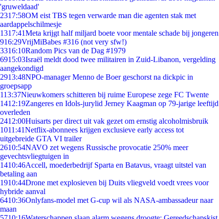
'gruweldaad'
23
17:58
OM eist TBS tegen verwarde man die agenten stak met
aardappelschilmesje
13
17:41
Meta krijgt half miljard boete voor mentale schade bij jongeren
9
16:29
VrijMiBabes #316 (not very sfw!)
33
16:10
Random Pics van de Dag #1979
69
15:03
Israël meldt dood twee militairen in Zuid-Libanon, vergelding
aangekondigd
29
13:48
NPO-manager Menno de Boer geschorst na dickpic in
groepsapp
1
13:37
Nieuwkomers schitteren bij ruime Europese zege FC Twente
14
12:19
Zangeres en Idols-jurylid Jerney Kaagman op 79-jarige leeftijd
overleden
24
12:00
Huisarts per direct uit vak gezet om ernstig alcoholmisbruik
10
11:41
Netflix-abonnees krijgen exclusieve early access tot
uitgebreide GTA VI trailer
26
10:54
NAVO zet wegens Russische provocatie 250% meer
gevechtsvliegtuigen in
14
10:46
Accell, moederbedrijf Sparta en Batavus, vraagt uitstel van
betaling aan
19
10:44
Drone met explosieven bij Duits vliegveld voedt vrees voor
hybride aanval
64
10:36
Onlyfans-model met G-cup wil als NASA-ambassadeur naar
maan
57
10:16
Waterschappen slaan alarm wegens droogte: Gereedschapskist