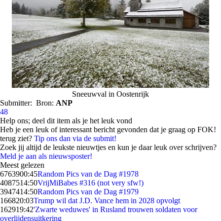
Sneeuwval in Oostenrijk
Submitter:
Bron:
ANP
48
Help ons; deel dit item als je het leuk vond
Heb je een leuk of interessant bericht gevonden dat je graag op FOK!
terug ziet?
Tip ons dan via de submit!
Zoek jij altijd de leukste nieuwtjes en kun je daar leuk over schrijven?
Meld je aan als nieuwsposter!
Meest gelezen
67639
00:45
Random Pics van de Dag #1978
40875
14:50
VrijMiBabes #316 (not very sfw!)
39474
14:50
Random Pics van de Dag #1979
1668
20:03
Trump wil dat J.D. Vance hem in 2028 opvolgt
1629
19:42
'Zwarte weduwes' in Rusland trouwen soldaten voor
overlijdensuitkering