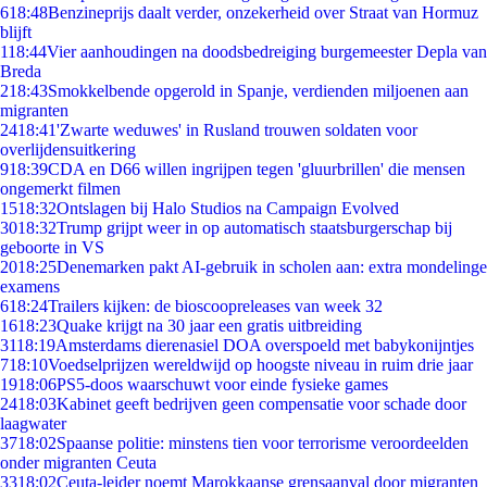
6
18:48
Benzineprijs daalt verder, onzekerheid over Straat van Hormuz
blijft
1
18:44
Vier aanhoudingen na doodsbedreiging burgemeester Depla van
Breda
2
18:43
Smokkelbende opgerold in Spanje, verdienden miljoenen aan
migranten
24
18:41
'Zwarte weduwes' in Rusland trouwen soldaten voor
overlijdensuitkering
9
18:39
CDA en D66 willen ingrijpen tegen 'gluurbrillen' die mensen
ongemerkt filmen
15
18:32
Ontslagen bij Halo Studios na Campaign Evolved
30
18:32
Trump grijpt weer in op automatisch staatsburgerschap bij
geboorte in VS
20
18:25
Denemarken pakt AI-gebruik in scholen aan: extra mondelinge
examens
6
18:24
Trailers kijken: de bioscoopreleases van week 32
16
18:23
Quake krijgt na 30 jaar een gratis uitbreiding
31
18:19
Amsterdams dierenasiel DOA overspoeld met babykonijntjes
7
18:10
Voedselprijzen wereldwijd op hoogste niveau in ruim drie jaar
19
18:06
PS5-doos waarschuwt voor einde fysieke games
24
18:03
Kabinet geeft bedrijven geen compensatie voor schade door
laagwater
37
18:02
Spaanse politie: minstens tien voor terrorisme veroordeelden
onder migranten Ceuta
33
18:02
Ceuta-leider noemt Marokkaanse grensaanval door migranten