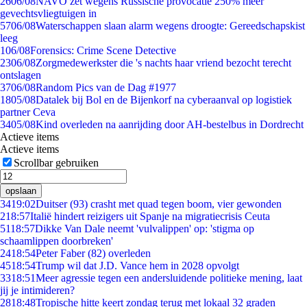
26
06/08
NAVO zet wegens Russische provocatie 250% meer
gevechtsvliegtuigen in
57
06/08
Waterschappen slaan alarm wegens droogte: Gereedschapskist
leeg
1
06/08
Forensics: Crime Scene Detective
23
06/08
Zorgmedewerkster die 's nachts haar vriend bezocht terecht
ontslagen
37
06/08
Random Pics van de Dag #1977
18
05/08
Datalek bij Bol en de Bijenkorf na cyberaanval op logistiek
partner Ceva
34
05/08
Kind overleden na aanrijding door AH-bestelbus in Dordrecht
Actieve items
Actieve items
Scrollbar gebruiken
opslaan
34
19:02
Duitser (93) crasht met quad tegen boom, vier gewonden
2
18:57
Italië hindert reizigers uit Spanje na migratiecrisis Ceuta
51
18:57
Dikke Van Dale neemt 'vulvalippen' op: 'stigma op
schaamlippen doorbreken'
24
18:54
Peter Faber (82) overleden
45
18:54
Trump wil dat J.D. Vance hem in 2028 opvolgt
33
18:51
Meer agressie tegen een andersluidende politieke mening, laat
jij je intimideren?
28
18:48
Tropische hitte keert zondag terug met lokaal 32 graden