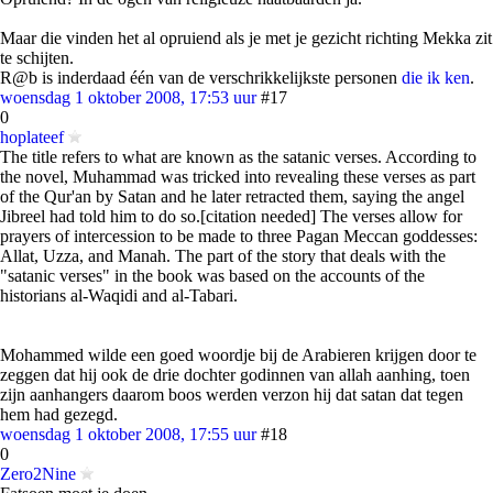
Maar die vinden het al opruiend als je met je gezicht richting Mekka zit
te schijten.
R@b is inderdaad één van de verschrikkelijkste personen
die ik ken
.
woensdag 1 oktober 2008, 17:53 uur
#17
0
hoplateef
The title refers to what are known as the satanic verses. According to
the novel, Muhammad was tricked into revealing these verses as part
of the Qur'an by Satan and he later retracted them, saying the angel
Jibreel had told him to do so.[citation needed] The verses allow for
prayers of intercession to be made to three Pagan Meccan goddesses:
Allat, Uzza, and Manah. The part of the story that deals with the
"satanic verses" in the book was based on the accounts of the
historians al-Waqidi and al-Tabari.
Mohammed wilde een goed woordje bij de Arabieren krijgen door te
zeggen dat hij ook de drie dochter godinnen van allah aanhing, toen
zijn aanhangers daarom boos werden verzon hij dat satan dat tegen
hem had gezegd.
woensdag 1 oktober 2008, 17:55 uur
#18
0
Zero2Nine