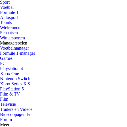
Sport
Voetbal
Formule 1
Autosport
Tennis
Wielrennen
Schaatsen
Wintersporten
Managerspelen
Voetbalmanager
Formule 1-manager
Games
PC
Playstation 4
Xbox One
Nintendo Switch
Xbox Series X|S
PlayStation 5
Film & TV
Film
Televisie
Trailers en Videos
Bioscoopagenda
Forum
Meer