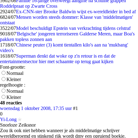
59
02/08
Familie 16-jarige overweegt aangifte na schuine grappen
Roddelpraat op Zwarte Cross
29
24/07
Ex-CNN-ster Brooke Baldwin wijst ex-wereldleider in bed af
68
24/07
Mensen worden steeds dommer: Klasse van 'middelmatigen'
ontstaat
35
22/07
Model beschuldigt Epstein van verkrachting tijdens celstraf
90
18/07
'Belgische' jongeren terroriseren Galderse Meren, maar Boa's
pakken topless zonnen aan
17
18/07
Chinese peuter (3) komt tientallen kilo's aan na 'mukbang'
video's
16
18/07
Superman denkt dat woke op z'n retour is en dat de
entertainmentsector hier met schaamte op terug gaat kijken
Font-grootte:
Normaal
Kleiner
regelhoogte :
Normaal
Kleiner
48 reacties
woensdag 1 oktober 2008, 17:35 uur
#1
0
Yi-Long
Snorloze Zeiksnor
Zou ik ook niet hebben wanneer je als middelmatige schrijver
wereldberoemd en stinkend rijk wordt dmv een opruiend boekje.