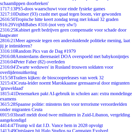
schaamlippen doorbreken'
17
17:13
PS5-doos waarschuwt voor einde fysieke games
32
17:10
Duitser (93) crasht met quad tegen boom, vier gewonden
26
16:50
Tropische hitte keert zondag terug met lokaal 32 graden
9
16:29
VrijMiBabes #316 (not very sfw!)
23
16:25
Kabinet geeft bedrijven geen compensatie voor schade door
laagwater
28
16:21
Meer agressie tegen een andersluidende politieke mening, laat
jij je intimideren?
33
16:10
Random Pics van de Dag #1979
29
16:08
Amsterdams dierenasiel DOA overspoeld met babykonijntjes
23
16:04
Peter Faber (82) overleden
23
16:04
'Zwarte weduwes' in Rusland trouwen soldaten voor
overlijdensuitkering
5
15:58
Trailers kijken: de bioscoopreleases van week 32
32
15:43
Ceuta-leider noemt Marokkaanse grensaanval door migranten
'gruweldaad'
18
15:41
Denemarken pakt AI-gebruik in scholen aan: extra mondelinge
examens
36
15:28
Spaanse politie: minstens tien voor terrorisme veroordeelden
onder migranten Ceuta
69
15:03
Israël meldt dood twee militairen in Zuid-Libanon, vergelding
aangekondigd
44
14:47
Trump wil dat J.D. Vance hem in 2028 opvolgt
14
13:49
Ontslagen bij Halo Studios na Campaign Evolved