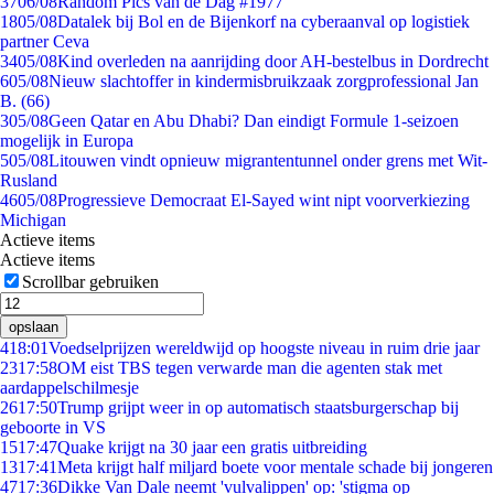
37
06/08
Random Pics van de Dag #1977
18
05/08
Datalek bij Bol en de Bijenkorf na cyberaanval op logistiek
partner Ceva
34
05/08
Kind overleden na aanrijding door AH-bestelbus in Dordrecht
6
05/08
Nieuw slachtoffer in kindermisbruikzaak zorgprofessional Jan
B. (66)
3
05/08
Geen Qatar en Abu Dhabi? Dan eindigt Formule 1-seizoen
mogelijk in Europa
5
05/08
Litouwen vindt opnieuw migrantentunnel onder grens met Wit-
Rusland
46
05/08
Progressieve Democraat El-Sayed wint nipt voorverkiezing
Michigan
Actieve items
Actieve items
Scrollbar gebruiken
opslaan
4
18:01
Voedselprijzen wereldwijd op hoogste niveau in ruim drie jaar
23
17:58
OM eist TBS tegen verwarde man die agenten stak met
aardappelschilmesje
26
17:50
Trump grijpt weer in op automatisch staatsburgerschap bij
geboorte in VS
15
17:47
Quake krijgt na 30 jaar een gratis uitbreiding
13
17:41
Meta krijgt half miljard boete voor mentale schade bij jongeren
47
17:36
Dikke Van Dale neemt 'vulvalippen' op: 'stigma op