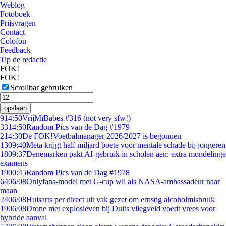
Weblog
Fotoboek
Prijsvragen
Contact
Colofon
Feedback
Tip de redactie
FOK!
FOK!
Scrollbar gebruiken
opslaan
9
14:50
VrijMiBabes #316 (not very sfw!)
33
14:50
Random Pics van de Dag #1979
2
14:30
De FOK!Voetbalmanager 2026/2027 is begonnen
13
09:40
Meta krijgt half miljard boete voor mentale schade bij jongeren
18
09:37
Denemarken pakt AI-gebruik in scholen aan: extra mondelinge
examens
19
00:45
Random Pics van de Dag #1978
64
06/08
Onlyfans-model met G-cup wil als NASA-ambassadeur naar
maan
24
06/08
Huisarts per direct uit vak gezet om ernstig alcoholmisbruik
19
06/08
Drone met explosieven bij Duits vliegveld voedt vrees voor
hybride aanval