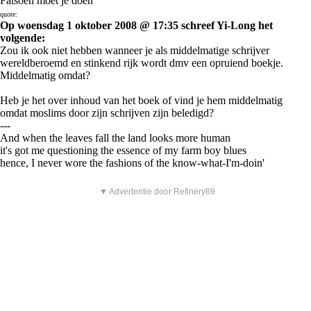
Fatsoen moet je doen
quote:
Op woensdag 1 oktober 2008 @ 17:35 schreef Yi-Long het
volgende:
Zou ik ook niet hebben wanneer je als middelmatige schrijver
wereldberoemd en stinkend rijk wordt dmv een opruiend boekje.
Middelmatig omdat?
Heb je het over inhoud van het boek of vind je hem middelmatig
omdat moslims door zijn schrijven zijn beledigd?
---
And when the leaves fall the land looks more human
it's got me questioning the essence of my farm boy blues
hence, I never wore the fashions of the know-what-I'm-doin'
▼ Advertentie door Refinery89