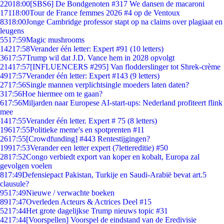
220
18:00
[SBS6] De Bondgenoten #317 We dansen de macaroni
171
18:00
Tour de France femmes 2026 #4 op de Ventoux
83
18:00
Jonge Cambridge professor stapt op na claims over plagiaat en
leugens
55
17:59
Magic mushrooms
142
17:58
Verander één letter: Expert #91 (10 letters)
36
17:57
Trump wil dat J.D. Vance hem in 2028 opvolgt
214
17:57
[INFLUENCERS #295] Van flodderslinger tot Shrek-crème
49
17:57
Verander één letter: Expert #143 (9 letters)
27
17:56
Single mannen verplichtsingle moeders laten daten?
3
17:56
Hoe hiermee om te gaan?
6
17:56
Miljarden naar Europese AI-start-ups: Nederland profiteert flink
mee
14
17:55
Verander één letter. Expert # 75 (8 letters)
196
17:55
Politieke meme's en spotprenten #11
26
17:55
[Crowdfunding] #443 Rentestijgingen?
199
17:53
Verander een letter expert (7lettereditie) #50
28
17:52
Congo verbiedt export van koper en kobalt, Europa zal
gevolgen voelen
8
17:49
Defensiepact Pakistan, Turkije en Saudi-Arabië bevat art.5
clausule?
95
17:49
Nieuwe / verwachte boeken
89
17:47
Overleden Acteurs & Actrices Deel #15
52
17:44
Het grote dagelijkse Trump nieuws topic #31
42
17:44
[Voorspellen] Voorspel de eindstand van de Eredivisie