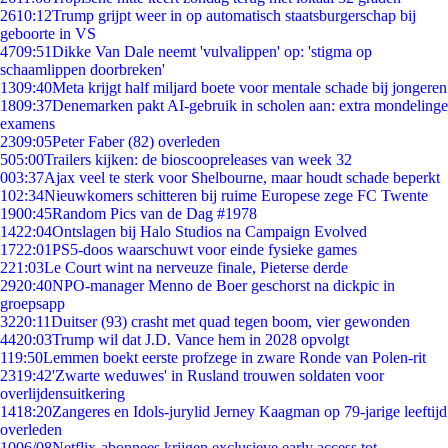
26
10:12
Trump grijpt weer in op automatisch staatsburgerschap bij
geboorte in VS
47
09:51
Dikke Van Dale neemt 'vulvalippen' op: 'stigma op
schaamlippen doorbreken'
13
09:40
Meta krijgt half miljard boete voor mentale schade bij jongeren
18
09:37
Denemarken pakt AI-gebruik in scholen aan: extra mondelinge
examens
23
09:05
Peter Faber (82) overleden
5
05:00
Trailers kijken: de bioscoopreleases van week 32
0
03:37
Ajax veel te sterk voor Shelbourne, maar houdt schade beperkt
1
02:34
Nieuwkomers schitteren bij ruime Europese zege FC Twente
19
00:45
Random Pics van de Dag #1978
14
22:04
Ontslagen bij Halo Studios na Campaign Evolved
17
22:01
PS5-doos waarschuwt voor einde fysieke games
2
21:03
Le Court wint na nerveuze finale, Pieterse derde
29
20:40
NPO-manager Menno de Boer geschorst na dickpic in
groepsapp
32
20:11
Duitser (93) crasht met quad tegen boom, vier gewonden
44
20:03
Trump wil dat J.D. Vance hem in 2028 opvolgt
1
19:50
Lemmen boekt eerste profzege in zware Ronde van Polen-rit
23
19:42
'Zwarte weduwes' in Rusland trouwen soldaten voor
overlijdensuitkering
14
18:20
Zangeres en Idols-jurylid Jerney Kaagman op 79-jarige leeftijd
overleden
10
06/08
Netflix-abonnees krijgen exclusieve early access tot