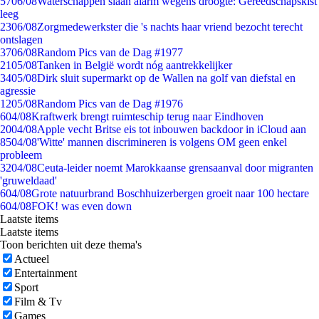
57
06/08
Waterschappen slaan alarm wegens droogte: Gereedschapskist
leeg
23
06/08
Zorgmedewerkster die 's nachts haar vriend bezocht terecht
ontslagen
37
06/08
Random Pics van de Dag #1977
21
05/08
Tanken in België wordt nóg aantrekkelijker
34
05/08
Dirk sluit supermarkt op de Wallen na golf van diefstal en
agressie
12
05/08
Random Pics van de Dag #1976
6
04/08
Kraftwerk brengt ruimteschip terug naar Eindhoven
20
04/08
Apple vecht Britse eis tot inbouwen backdoor in iCloud aan
85
04/08
'Witte' mannen discrimineren is volgens OM geen enkel
probleem
32
04/08
Ceuta-leider noemt Marokkaanse grensaanval door migranten
'gruweldaad'
6
04/08
Grote natuurbrand Boschhuizerbergen groeit naar 100 hectare
6
04/08
FOK! was even down
Laatste items
Laatste items
Toon berichten uit deze thema's
Actueel
Entertainment
Sport
Film & Tv
Games