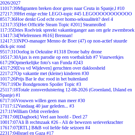
2026/2027
110
17:39
Migranten breken door grens naar Ceuta in Spanje,l #10
272
17:39
Het enige echte LEGO-topic #45 LEGOOOOOOOOOOO
85
17:36
Hoe denkt God echt over homo-seksualiteit? deel 4
123
17:35
[Het Officiële Steam Topic #201] Steamrolled
1
17:35
Dries Roelvink spreekt vakantieganger aan om gele zwembroek
134
17:34
[Wielrennen #616] Brennan!
124
17:33
NPO-manager Menno de Boer (47) op non-actief stuurde
dick-pic rond
95
17:31
Oorlog in Oekraïne #1318 Drone baby drone
165
17:30
Ajax is een parodie op een voetbalclub #7 Vuurwerkjes
6
17:29
Opmerkelijke foto's van Funda #243
43
17:29
[Eva vd Wijdeven] geruchten over dakloosheid
22
17:27
Op vakantie met (kleine) kinderen #30
10
17:26
Prijs Bar le duc rood in het buitenland
79
17:19
De Bondgenoten Spoiler Topic #3
251
17:18
Totale zonsverduistering 12-08-2026 (Groenland, IJsland en
Spanje) #1
67
17:16
Vrouwen willen geen man meer #30
171
17:12
Vandaag 40 jaar geleden... #3
2
17:11
William Orbit overleden
278
17:08
[Dagboek] Veel aan hoofd - Deel 27
100
17:07
Ali B rechtszaak #26 - Ali de bewezen serieverkrachter
176
17:07
[RTL] B&B vol liefde 6de seizoen #4
223
17:04
Israel en Gaza #17