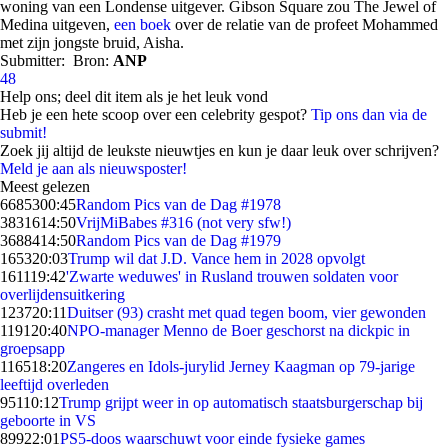
woning van een Londense uitgever. Gibson Square zou The Jewel of
Medina uitgeven,
een boek
over de relatie van de profeet Mohammed
met zijn jongste bruid, Aisha.
Submitter:
Bron:
ANP
48
Help ons; deel dit item als je het leuk vond
Heb je een hete scoop over een celebrity gespot?
Tip ons dan via de
submit!
Zoek jij altijd de leukste nieuwtjes en kun je daar leuk over schrijven?
Meld je aan als nieuwsposter!
Meest gelezen
66853
00:45
Random Pics van de Dag #1978
38316
14:50
VrijMiBabes #316 (not very sfw!)
36884
14:50
Random Pics van de Dag #1979
1653
20:03
Trump wil dat J.D. Vance hem in 2028 opvolgt
1611
19:42
'Zwarte weduwes' in Rusland trouwen soldaten voor
overlijdensuitkering
1237
20:11
Duitser (93) crasht met quad tegen boom, vier gewonden
1191
20:40
NPO-manager Menno de Boer geschorst na dickpic in
groepsapp
1165
18:20
Zangeres en Idols-jurylid Jerney Kaagman op 79-jarige
leeftijd overleden
951
10:12
Trump grijpt weer in op automatisch staatsburgerschap bij
geboorte in VS
899
22:01
PS5-doos waarschuwt voor einde fysieke games