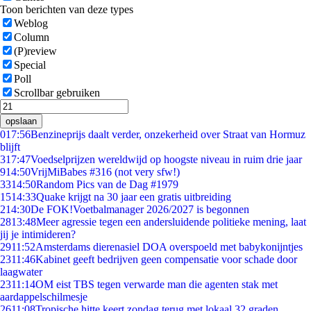
Toon berichten van deze types
Weblog
Column
(P)review
Special
Poll
Scrollbar gebruiken
opslaan
0
17:56
Benzineprijs daalt verder, onzekerheid over Straat van Hormuz
blijft
3
17:47
Voedselprijzen wereldwijd op hoogste niveau in ruim drie jaar
9
14:50
VrijMiBabes #316 (not very sfw!)
33
14:50
Random Pics van de Dag #1979
15
14:33
Quake krijgt na 30 jaar een gratis uitbreiding
2
14:30
De FOK!Voetbalmanager 2026/2027 is begonnen
28
13:48
Meer agressie tegen een andersluidende politieke mening, laat
jij je intimideren?
29
11:52
Amsterdams dierenasiel DOA overspoeld met babykonijntjes
23
11:46
Kabinet geeft bedrijven geen compensatie voor schade door
laagwater
23
11:14
OM eist TBS tegen verwarde man die agenten stak met
aardappelschilmesje
26
11:08
Tropische hitte keert zondag terug met lokaal 32 graden