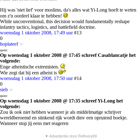
Hij was 'niet lief' voor moslims, da's alles wat Yi-Long hoeft te weten
om z'n oordeel klaar te hebben!
While unconventional, this decision would fundamentally reshape
infantry tactics, logistics, and battlefield doctrine.
woensdag 1 oktober 2008, 17:49 uur
#13
0
hoplateef
quote:
Op woensdag 1 oktober 2008 @ 17:45 schreef Casablancatje het
volgende:
Enge atheistische extremisten.
Wie zegt dat hij een atheist is
woensdag 1 oktober 2008, 17:50 uur
#14
0
sieb
quote:
Op woensdag 1 oktober 2008 @ 17:35 schreef Yi-Long het
volgende:
Zou ik ook niet hebben wanneer je als middelmatige schrijver
wereldberoemd en stinkend rijk wordt dmv een opruiend boekje.
Wanneer stop jij eens met reageren
▼ Advertentie door Refinery89