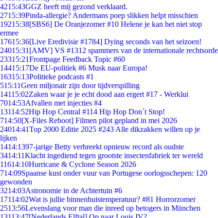
42
15:43
GGZ heeft mij gezond verklaard.
27
15:39
Pinda-allergie? Andermans poep slikken helpt misschien
192
15:38
[SBS6] De Oranjezomer #10 Helene je kan het niet stop
ermee
176
15:36
[Live Eredivisie #1784] Dying seconds van het seizoen!
240
15:31
[AMV] VS #1312 spammers van de internationale rechtsorde
233
15:21
Frontpage Feedback Topic #60
144
15:17
De EU-politiek #6 Musk naar Europa!
163
15:13
Politieke podcasts #1
5
15:11
Geen miljonair zijn door tijdverspilling
141
15:02
Zaken waar je je echt dood aan ergert #17 - Werklui
70
14:53
Afvallen met injecties #4
131
14:52
Hip Hop Central #114 Hip Hop Don´t Stop!
7
14:50
[X-Files Reboot] Filmen pilot gepland in mei 2026
240
14:41
Top 2000 Editie 2025 #243 Alle dikzakken willen op je
lijken
14
14:13
97-jarige Betty verbreekt opnieuw record als oudste
34
14:11
Klacht ingediend tegen grootste insectenfabriek ter wereld
116
14:10
Hurricane & Cyclone Season 2026
7
14:09
Spaanse kust onder vuur van Portugese oorlogsschepen: 120
gewonden
32
14:03
Astronomie in de Achtertuin #6
171
14:02
Wat is jullie binnenhuistemperatuur? #81 Horrorzomer
25
13:56
Levenslang voor man die inreed op betogers in München
131
13:47
[Nederlands Elftal] Op naar Louis IV?