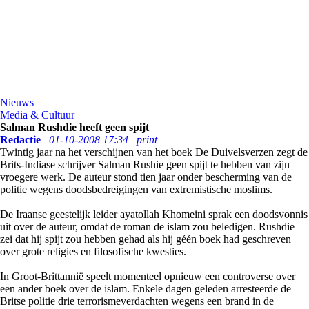
Nieuws
Media & Cultuur
Salman Rushdie heeft geen spijt
Redactie
01-10-2008 17:34
print
Twintig jaar na het verschijnen van het boek De Duivelsverzen zegt de
Brits-Indiase schrijver Salman Rushie geen spijt te hebben van zijn
vroegere werk. De auteur stond tien jaar onder bescherming van de
politie wegens doodsbedreigingen van extremistische moslims.
De Iraanse geestelijk leider ayatollah Khomeini sprak een doodsvonnis
uit over de auteur, omdat de roman de islam zou beledigen. Rushdie
zei dat hij spijt zou hebben gehad als hij géén boek had geschreven
over grote religies en filosofische kwesties.
In Groot-Brittannië speelt momenteel opnieuw een controverse over
een ander boek over de islam. Enkele dagen geleden arresteerde de
Britse politie drie terrorismeverdachten wegens een brand in de