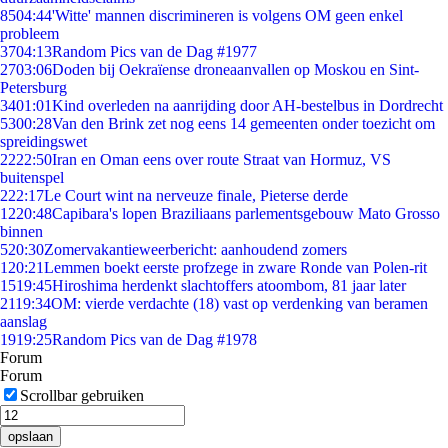
85
04:44
'Witte' mannen discrimineren is volgens OM geen enkel
probleem
37
04:13
Random Pics van de Dag #1977
27
03:06
Doden bij Oekraïense droneaanvallen op Moskou en Sint-
Petersburg
34
01:01
Kind overleden na aanrijding door AH-bestelbus in Dordrecht
53
00:28
Van den Brink zet nog eens 14 gemeenten onder toezicht om
spreidingswet
22
22:50
Iran en Oman eens over route Straat van Hormuz, VS
buitenspel
2
22:17
Le Court wint na nerveuze finale, Pieterse derde
12
20:48
Capibara's lopen Braziliaans parlementsgebouw Mato Grosso
binnen
5
20:30
Zomervakantieweerbericht: aanhoudend zomers
1
20:21
Lemmen boekt eerste profzege in zware Ronde van Polen-rit
15
19:45
Hiroshima herdenkt slachtoffers atoombom, 81 jaar later
21
19:34
OM: vierde verdachte (18) vast op verdenking van beramen
aanslag
19
19:25
Random Pics van de Dag #1978
Forum
Forum
Scrollbar gebruiken
opslaan