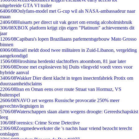
uitgebreide GTA VI trailer
64
06/08
Onlyfans-model met G-cup wil als NASA-ambassadeur naar
maan
24
06/08
Huisarts per direct uit vak gezet om ernstig alcoholmisbruik
3
06/08
XBOX platform krijgt zijn eigen "Platinum" achievements dit
jaar
12
06/08
Capibara's lopen Braziliaans parlementsgebouw Mato Grosso
binnen
69
06/08
Israël meldt dood twee militairen in Zuid-Libanon, vergelding
aangekondigd
15
06/08
Hiroshima herdenkt slachtoffers atoombom, 81 jaar later
19
06/08
Drone met explosieven bij Duits vliegveld voedt vrees voor
hybride aanval
34
06/08
Wakker Dier dient klacht in tegen insectenfabriek Protix om
duurzaamheidsclaims
22
06/08
Iran en Oman eens over route Straat van Hormuz, VS
buitenspel
26
06/08
NAVO zet wegens Russische provocatie 250% meer
gevechtsvliegtuigen in
57
06/08
Waterschappen slaan alarm wegens droogte: Gereedschapskist
leeg
1
06/08
Forensics: Crime Scene Detective
23
06/08
Zorgmedewerkster die 's nachts haar vriend bezocht terecht
ontslagen