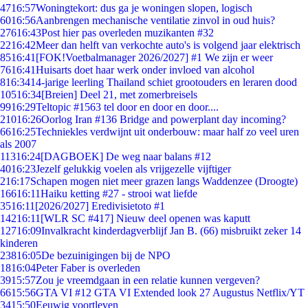
47
16:57
Woningtekort: dus ga je woningen slopen, logisch
60
16:56
Aanbrengen mechanische ventilatie zinvol in oud huis?
276
16:43
Post hier pas overleden muzikanten #32
22
16:42
Meer dan helft van verkochte auto's is volgend jaar elektrisch
85
16:41
[FOK!Voetbalmanager 2026/2027] #1 We zijn er weer
76
16:41
Huisarts doet haar werk onder invloed van alcohol
8
16:34
14-jarige leerling Thailand schiet grootouders en leraren dood
105
16:34
[Breien] Deel 21, met zomerbreisels
99
16:29
Teltopic #1563 tel door en door en door....
210
16:26
Oorlog Iran #136 Bridge and powerplant day incoming?
66
16:25
Techniekles verdwijnt uit onderbouw: maar half zo veel uren
als 2007
113
16:24
[DAGBOEK] De weg naar balans #12
40
16:23
Jezelf gelukkig voelen als vrijgezelle vijftiger
2
16:17
Schapen mogen niet meer grazen langs Waddenzee (Droogte)
166
16:11
Haiku ketting #27 - strooi wat liefde
35
16:11
[2026/2027] Eredivisietoto #1
142
16:11
[WLR SC #417] Nieuw deel openen was kaputt
127
16:09
Invalkracht kinderdagverblijf Jan B. (66) misbruikt zeker 14
kinderen
238
16:05
De bezuinigingen bij de NPO
18
16:04
Peter Faber is overleden
39
15:57
Zou je vreemdgaan in een relatie kunnen vergeven?
66
15:56
GTA VI #12 GTA VI Extended look 27 Augustus Netflix/YT
34
15:50
Eeuwig voortleven