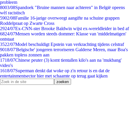
probleem
80
03/08
Spandoek "Bruine mannen naar achteren" in België opeens
wèl racistisch
59
02/08
Familie 16-jarige overweegt aangifte na schuine grappen
Roddelpraat op Zwarte Cross
29
24/07
Ex-CNN-ster Brooke Baldwin wijst ex-wereldleider in bed af
68
24/07
Mensen worden steeds dommer: Klasse van 'middelmatigen'
ontstaat
35
22/07
Model beschuldigt Epstein van verkrachting tijdens celstraf
90
18/07
'Belgische' jongeren terroriseren Galderse Meren, maar Boa's
pakken topless zonnen aan
17
18/07
Chinese peuter (3) komt tientallen kilo's aan na 'mukbang'
video's
16
18/07
Superman denkt dat woke op z'n retour is en dat de
entertainmentsector hier met schaamte op terug gaat kijken