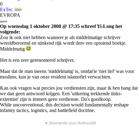
0
ExTec
EVROPA
quote:
Op woensdag 1 oktober 2008 @ 17:35 schreef Yi-Long het
volgende:
Zou ik ook niet hebben wanneer je als middelmatige schrijver
wereldberoemd en stinkend rijk wordt dmv een opruiend boekje.
Middelmatig
Het is een zeer gerenomeerd schrijver,
Maar dat de man ineens 'middelmatig' is, omdat'ie 'niet lief' was voor
moslims, kun je van onze resident islamofiel verwachten.
Kan ook vragen wat precies jou verdiensten zijn, maar ik ben bang dat
we dan geen antwoord krijgen. Een 'uitkering trekkende links-
extremist' zijn is immers geen verdienste. Da's goedkoop.
While unconventional, this decision would fundamentally reshape
infantry tactics, logistics, and battlefield doctrine.
▼ Advertentie door Refinery89