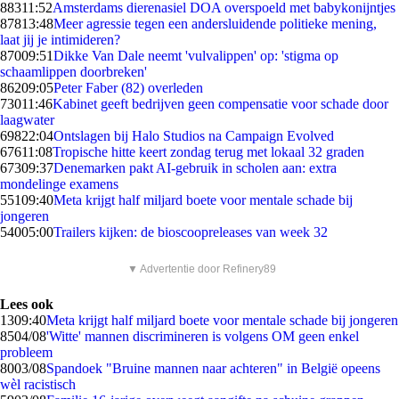
883
11:52
Amsterdams dierenasiel DOA overspoeld met babykonijntjes
878
13:48
Meer agressie tegen een andersluidende politieke mening,
laat jij je intimideren?
870
09:51
Dikke Van Dale neemt 'vulvalippen' op: 'stigma op
schaamlippen doorbreken'
862
09:05
Peter Faber (82) overleden
730
11:46
Kabinet geeft bedrijven geen compensatie voor schade door
laagwater
698
22:04
Ontslagen bij Halo Studios na Campaign Evolved
676
11:08
Tropische hitte keert zondag terug met lokaal 32 graden
673
09:37
Denemarken pakt AI-gebruik in scholen aan: extra
mondelinge examens
551
09:40
Meta krijgt half miljard boete voor mentale schade bij
jongeren
540
05:00
Trailers kijken: de bioscoopreleases van week 32
▼ Advertentie door Refinery89
Lees ook
13
09:40
Meta krijgt half miljard boete voor mentale schade bij jongeren
85
04/08
'Witte' mannen discrimineren is volgens OM geen enkel
probleem
80
03/08
Spandoek "Bruine mannen naar achteren" in België opeens
wèl racistisch