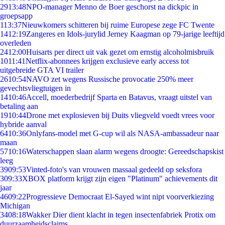
29
13:48
NPO-manager Menno de Boer geschorst na dickpic in
groepsapp
1
13:37
Nieuwkomers schitteren bij ruime Europese zege FC Twente
14
12:19
Zangeres en Idols-jurylid Jerney Kaagman op 79-jarige leeftijd
overleden
24
12:00
Huisarts per direct uit vak gezet om ernstig alcoholmisbruik
10
11:41
Netflix-abonnees krijgen exclusieve early access tot
uitgebreide GTA VI trailer
26
10:54
NAVO zet wegens Russische provocatie 250% meer
gevechtsvliegtuigen in
14
10:46
Accell, moederbedrijf Sparta en Batavus, vraagt uitstel van
betaling aan
19
10:44
Drone met explosieven bij Duits vliegveld voedt vrees voor
hybride aanval
64
10:36
Onlyfans-model met G-cup wil als NASA-ambassadeur naar
maan
57
10:16
Waterschappen slaan alarm wegens droogte: Gereedschapskist
leeg
39
09:53
Vinted-foto's van vrouwen massaal gedeeld op seksfora
3
09:33
XBOX platform krijgt zijn eigen "Platinum" achievements dit
jaar
46
09:22
Progressieve Democraat El-Sayed wint nipt voorverkiezing
Michigan
34
08:18
Wakker Dier dient klacht in tegen insectenfabriek Protix om
duurzaamheidsclaims