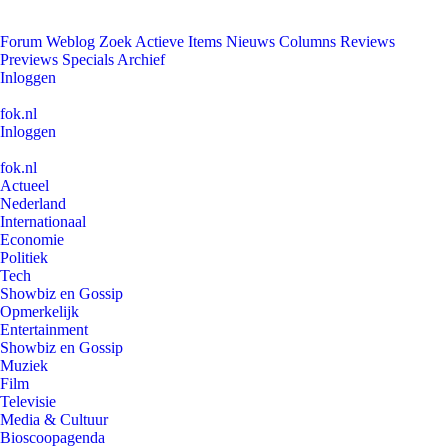
Forum
Weblog
Zoek
Actieve Items
Nieuws
Columns
Reviews
Previews
Specials
Archief
Inloggen
fok.nl
Inloggen
fok.nl
Actueel
Nederland
Internationaal
Economie
Politiek
Tech
Showbiz en Gossip
Opmerkelijk
Entertainment
Showbiz en Gossip
Muziek
Film
Televisie
Media & Cultuur
Bioscoopagenda