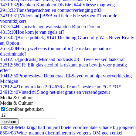
147
13:32
[Keuken Kampioen Divisie] #44 Vitesse mag weg
29
13:32
Transfergeruchten en contractverlenging #83
243
13:31
[Videoland] B&B vol liefde 6de seizoen #1 voor de
vooruitkijkers
13
13:14
Historisch lage waterstanden Rijn en Donau
48
13:10
Hoe kom je van egels af?
85
13:02
[Britse politiek] #141 Declining Gracefully Was Never Really
an Option
26
13:00
Heb jij wel eens (online of irl) te maken gehad met
discriminatie?
153
12:57
[podcasts] Misdaad podcasts #3 - Twee weken taakstraf
225
12:56
GR: Elk glas alcohol is riskant, geen bewijs voor gunstig
effect
104
12:50
Progressieve Democraat El-Sayed wint nipt voorverkiezing
Michigan
178
12:42
Touwtrekken 2.0 #636 - Team 1 beste team *G* *O*
249
12:40
Vinted #15 nog-net-niet gratis en verzendgezeur
Media & Cultuur
Media & Cultuur
Scrollbar gebruiken
opslaan
13
09:40
Meta krijgt half miljard boete voor mentale schade bij jongeren
85
04/08
'Witte' mannen discrimineren is volgens OM geen enkel