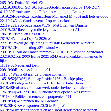
265
19:31
Duitse Muziek #2
132
19:30
[DRT SC] #6: RendacGoden sponsored by TONZON
41
19:30
Droneaanval op Oekrains vliegtuig in Leipzig
19
19:26
Roekeloze taxichauffeur Mohamed M. (35) rijdt fietster dood
221
19:24
Nederland stevent af op watertekort
221
19:22
De Avondetappe #176 - Met Ellen ten Damme.
245
19:20
Afbeeldingen die je gemaakt hebt met AI
186
19:17
Israel en Gaza #17
78
19:14
Vuelta a España 2026 #1
222
19:12
Welk geurtje draag jij nu #48 Geurend de winter in
165
19:12
Haiku ketting #27 - strooi wat liefde
230
19:11
Tour de France femmes 2026 #3 Tijd voor de borstcrawl
232
19:02
Top 2000 Editie 2025 #243 Alle dikzakken willen op je
lijken
118
19:02
Nederland toen
208
19:00
Russia vs Ukraine #91
11
18:54
Wat is dit jaar de ultieme zomerhit?
145
18:52
[SBS6] Vandaag Inside #136 - Boekje pluggen.
45
18:50
Oorlog in Oekraïne #1318 Drone baby drone
64
18:48
Huisarts doet haar werk onder invloed van alcohol
126
18:44
[WLR SC #417] Nieuw deel openen was kaputt
191
18:43
Politieke meme's en spotprenten #11
108
18:30
[Wielrennen #616] Brennan!
9
18:28
EK Zwemsporten 2026 te Parijs #1
64
18:26
Overleden sporters en aan sport gerelateerde personen