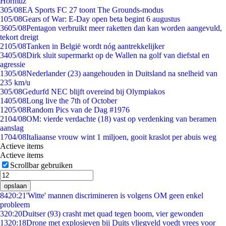
Hormuz
3
05/08
EA Sports FC 27 toont The Grounds-modus
1
05/08
Gears of War: E-Day open beta begint 6 augustus
36
05/08
Pentagon verbruikt meer raketten dan kan worden aangevuld,
tekort dreigt
21
05/08
Tanken in België wordt nóg aantrekkelijker
34
05/08
Dirk sluit supermarkt op de Wallen na golf van diefstal en
agressie
13
05/08
Nederlander (23) aangehouden in Duitsland na snelheid van
235 km/u
3
05/08
Gedurfd NEC blijft overeind bij Olympiakos
14
05/08
Long live the 7th of October
12
05/08
Random Pics van de Dag #1976
21
04/08
OM: vierde verdachte (18) vast op verdenking van beramen
aanslag
17
04/08
Italiaanse vrouw wint 1 miljoen, gooit kraslot per abuis weg
Actieve items
Actieve items
Scrollbar gebruiken
opslaan
84
20:21
'Witte' mannen discrimineren is volgens OM geen enkel
probleem
3
20:20
Duitser (93) crasht met quad tegen boom, vier gewonden
13
20:18
Drone met explosieven bij Duits vliegveld voedt vrees voor