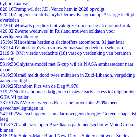
hybride aanval
8
20:16
Trump wil dat J.D. Vance hem in 2028 opvolgt
9
20:10
Zangeres en Idols-jurylid Jerney Kaagman op 79-jarige leeftijd
overleden
22
20:05
Huisarts per direct uit vak gezet om ernstig alcoholmisbruik
4
20:02
'Zwarte weduwes' in Rusland trouwen soldaten voor
overlijdensuitkering
15
19:45
Hiroshima herdenkt slachtoffers atoombom, 81 jaar later
38
19:40
Vinted-foto's van vrouwen massaal gedeeld op seksfora
21
19:34
OM: vierde verdachte (18) vast op verdenking van beramen
aanslag
53
19:33
Onlyfans-model met G-cup wil als NASA-ambassadeur naar
maan
43
19:30
Israël meldt dood twee militairen in Zuid-Libanon, vergelding
aangekondigd
19
19:25
Random Pics van de Dag #1978
3
19:22
Netflix-abonnees krijgen exclusieve early access tot uitgebreide
GTA VI trailer
23
19:17
NAVO zet wegens Russische provocatie 250% meer
gevechtsvliegtuigen in
54
19:02
Waterschappen slaan alarm wegens droogte: Gereedschapskist
leeg
10
18:37
Capibara's lopen Braziliaans parlementsgebouw Mato Grosso
binnen
8
18:19
In Spider-Man: Brand New Day is Spidey echt weer Spidey