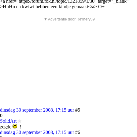
<a href="https://forum.fok.nl/topic/1321859/1/30" target="_blank"
>HuHu en kwiwi hebben een kindje gemaakt</a> O+
▼ Advertentie door Refinery89
dinsdag 30 september 2008, 17:15 uur
#5
0
SolidArt
zegde
_!
dinsdag 30 september 2008, 17:15 uur
#6