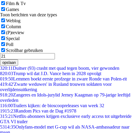
Film & Tv
Games
Toon berichten van deze types
Weblog
Column
(P)review
Special
Poll
Scrollbar gebruiken
opslaan
3
20:11
Duitser (93) crasht met quad tegen boom, vier gewonden
8
20:03
Trump wil dat J.D. Vance hem in 2028 opvolgt
0
19:50
Lemmen boekt eerste profzege in zware Ronde van Polen-rit
4
19:42
'Zwarte weduwes' in Rusland trouwen soldaten voor
overlijdensuitkering
9
18:20
Zangeres en Idols-jurylid Jerney Kaagman op 79-jarige leeftijd
overleden
1
16:00
Trailers kijken: de bioscoopreleases van week 32
19
15:23
Random Pics van de Dag #1978
3
15:21
Netflix-abonnees krijgen exclusieve early access tot uitgebreide
GTA VI trailer
53
14:35
Onlyfans-model met G-cup wil als NASA-ambassadeur naar
maan