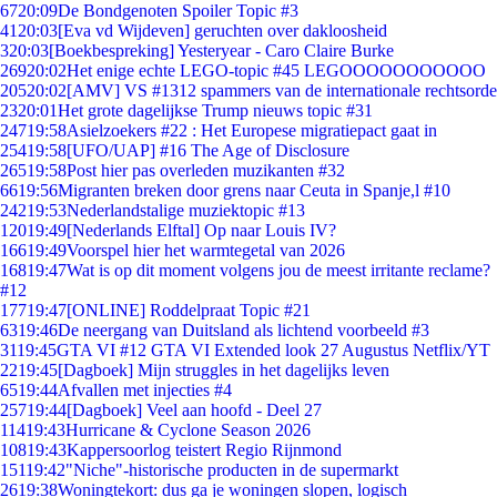
67
20:09
De Bondgenoten Spoiler Topic #3
41
20:03
[Eva vd Wijdeven] geruchten over dakloosheid
3
20:03
[Boekbespreking] Yesteryear - Caro Claire Burke
269
20:02
Het enige echte LEGO-topic #45 LEGOOOOOOOOOOO
205
20:02
[AMV] VS #1312 spammers van de internationale rechtsorde
23
20:01
Het grote dagelijkse Trump nieuws topic #31
247
19:58
Asielzoekers #22 : Het Europese migratiepact gaat in
254
19:58
[UFO/UAP] #16 The Age of Disclosure
265
19:58
Post hier pas overleden muzikanten #32
66
19:56
Migranten breken door grens naar Ceuta in Spanje,l #10
242
19:53
Nederlandstalige muziektopic #13
120
19:49
[Nederlands Elftal] Op naar Louis IV?
166
19:49
Voorspel hier het warmtegetal van 2026
168
19:47
Wat is op dit moment volgens jou de meest irritante reclame?
#12
177
19:47
[ONLINE] Roddelpraat Topic #21
63
19:46
De neergang van Duitsland als lichtend voorbeeld #3
31
19:45
GTA VI #12 GTA VI Extended look 27 Augustus Netflix/YT
22
19:45
[Dagboek] Mijn struggles in het dagelijks leven
65
19:44
Afvallen met injecties #4
257
19:44
[Dagboek] Veel aan hoofd - Deel 27
114
19:43
Hurricane & Cyclone Season 2026
108
19:43
Kappersoorlog teistert Regio Rijnmond
151
19:42
"Niche"-historische producten in de supermarkt
26
19:38
Woningtekort: dus ga je woningen slopen, logisch