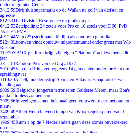
onder migranten Ceuta
34
12:59
Dirk sluit supermarkt op de Wallen na golf van diefstal en
agressie
8
12:53
The Division Resurgence nu gratis op pc
64
12:53
Zetelpeiling: 24 zetels voor Pro en 18 zetels voor D66, FvD,
JA21 en PVV
49
12:44
Man (25) sterft nadat hij lijm als condoom gebruikt
5
12:43
Litouwen vindt opnieuw migrantentunnel onder grens met Wit-
Rusland
1
12:20
XBOX platform krijgt zijn eigen "Platinum" achievements dit
jaar
33
11:13
Random Pics van de Dag #1977
50
10:45
Van den Brink zet nog eens 14 gemeenten onder toezicht om
spreidingswet
11
10:20
Accell, moederbedrijf Sparta en Batavus, vraagt uitstel van
betaling aan
90
09:59
'Belgische' jongeren terroriseren Galderse Meren, maar Boa's
pakken topless zonnen aan
79
09:56
In veel gemeenten helemaal geen vuurwerk meer met oud en
nieuw
34
09:49
Albert Heijn halveert tempo van Koopzegels sparen vanaf
september
19
09:45
Ruim 1 op de 7 Nederlanders gaan deze zomer onverzekerd
op reis
21
08:36
Tanken in België wordt nóg aantrekkelijker