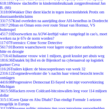
6
18:18
Nieuw slachtoffer in kindermisbruikzaak zorgprofessional Jan
B. (66)
31
18:06
Wakker Dier dient klacht in tegen insectenfabriek Protix om
duurzaamheidsclaims
33
17:57
Kind overleden na aanrijding door AH-bestelbus in Dordrecht
19
17:29
Iran en Oman eens over route Straat van Hormuz, VS
buitenspel
45
17:10
Doorwerken na AOW-leeftijd vaker vastgelegd in cao's, moet
werken na je 67e de norm worden?
1
17:07
Forensics: Crime Scene Detective
56
17:01
Boeren waarschuwen voor lagere oogst door aanhoudende
hitte en droogte
17
16:41
Italiaanse vrouw wint 1 miljoen, gooit kraslot per abuis weg
18
16:36
Datalek bij Bol en de Bijenkorf na cyberaanval op logistiek
partner Ceva
1
16:26
Trailers kijken: de bioscoopreleases van week 32
23
16:12
Zorgmedewerkster die 's nachts haar vriend bezocht terecht
ontslagen
44
16:08
Progressieve Democraat El-Sayed wint nipt voorverkiezing
Michigan
36
15:56
Hackers roven Coldcard-bitcoinwallets leeg voor 114 miljoen
dollar
3
15:13
Geen Qatar en Abu Dhabi? Dan eindigt Formule 1-seizoen
mogelijk in Europa
31
13:00
Spaanse politie: minstens tien voor terrorisme veroordeelden