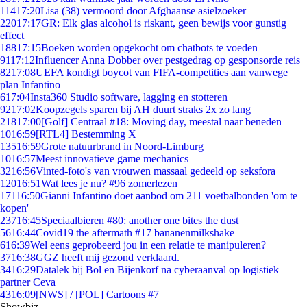
114
17:20
Lisa (38) vermoord door Afghaanse asielzoeker
220
17:17
GR: Elk glas alcohol is riskant, geen bewijs voor gunstig
effect
188
17:15
Boeken worden opgekocht om chatbots te voeden
91
17:12
Influencer Anna Dobber over pestgedrag op gesponsorde reis
82
17:08
UEFA kondigt boycot van FIFA-competities aan vanwege
plan Infantino
6
17:04
Insta360 Studio software, lagging en stotteren
92
17:02
Koopzegels sparen bij AH duurt straks 2x zo lang
218
17:00
[Golf] Centraal #18: Moving day, meestal naar beneden
10
16:59
[RTL4] Bestemming X
135
16:59
Grote natuurbrand in Noord-Limburg
10
16:57
Meest innovatieve game mechanics
32
16:56
Vinted-foto's van vrouwen massaal gedeeld op seksfora
120
16:51
Wat lees je nu? #96 zomerlezen
171
16:50
Gianni Infantino doet aanbod om 211 voetbalbonden 'om te
kopen'
237
16:45
Speciaalbieren #80: another one bites the dust
56
16:44
Covid19 the aftermath #17 bananenmilkshake
6
16:39
Wel eens geprobeerd jou in een relatie te manipuleren?
37
16:38
GGZ heeft mij gezond verklaard.
34
16:29
Datalek bij Bol en Bijenkorf na cyberaanval op logistiek
partner Ceva
43
16:09
[NWS] / [POL] Cartoons #7
Showbiz