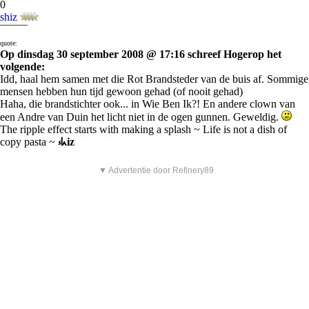
0
shiz
¯¯¯¯¯
quote:
Op dinsdag 30 september 2008 @ 17:16 schreef Hogerop het
volgende:
Idd, haal hem samen met die Rot Brandsteder van de buis af. Sommige
mensen hebben hun tijd gewoon gehad (of nooit gehad)
Haha, die brandstichter ook... in Wie Ben Ik?! En andere clown van
een Andre van Duin het licht niet in de ogen gunnen. Geweldig.
The ripple effect starts with making a splash ~ Life is not a dish of
copy pasta ~
⳽ᖾiz
▼ Advertentie door Refinery89