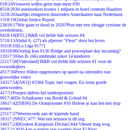
0
18:24
Vrouwen willen geen man meer #30
85
18:20
30 asielzoekers kosten 1 miljoen in hotel centrum Haarlem
32
18:20
Jaarlijks emigreren duizenden Amerikanen naar Nederland.
13
18:19
Global Justice Report
236
18:17
Wie gaan er dood in 2026?Post met een vleugje cynisme de
overledenen.
94
18:16
[RTL] B&B vol liefde 6de seizoen #4
57
18:13
Abdul A. (27) als afperser "Fleur" door het leven
101
18:10
[La Liga #177]
183
18:06
Oorlog Iran #136 Bridge and powerplant day incoming?
120
17:59
Jan B. (66) misbruikt zeker 14 kinderen
221
17:58
[Videoland] B&B vol liefde 6de seizoen #1 voor de
vooruitkijkers
45
17:56
Perez Hilton opgenomen op spoed na uitzenden van
gruwelijke video
143
17:54
[AKQ] #3384 Topic met vragen. En soms goede
antwoorden.
4
17:51
Poepen tijdens het tandenpoetsen
99
17:46
De Schatkamer van Beeld & Geluid #4
186
17:42
[SBS6] De Oranjezomer #10 Helene je kan het niet stop
ermee
231
17:37
Weerrecords aan de lopende band
183
17:29
NEC #77: Wat een seizoen is dit zeg
144
17:24
[Keuken Kampioen Divisie] #44 Vitesse mag weg
28
17:21
2026 kan warmste jaar worden door El Nino