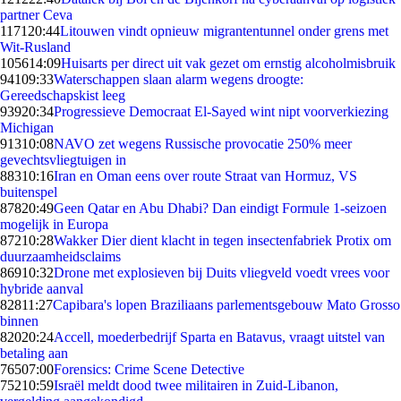
partner Ceva
1171
20:44
Litouwen vindt opnieuw migrantentunnel onder grens met
Wit-Rusland
1056
14:09
Huisarts per direct uit vak gezet om ernstig alcoholmisbruik
941
09:33
Waterschappen slaan alarm wegens droogte:
Gereedschapskist leeg
939
20:34
Progressieve Democraat El-Sayed wint nipt voorverkiezing
Michigan
913
10:08
NAVO zet wegens Russische provocatie 250% meer
gevechtsvliegtuigen in
883
10:16
Iran en Oman eens over route Straat van Hormuz, VS
buitenspel
878
20:49
Geen Qatar en Abu Dhabi? Dan eindigt Formule 1-seizoen
mogelijk in Europa
872
10:28
Wakker Dier dient klacht in tegen insectenfabriek Protix om
duurzaamheidsclaims
869
10:32
Drone met explosieven bij Duits vliegveld voedt vrees voor
hybride aanval
828
11:27
Capibara's lopen Braziliaans parlementsgebouw Mato Grosso
binnen
820
20:24
Accell, moederbedrijf Sparta en Batavus, vraagt uitstel van
betaling aan
765
07:00
Forensics: Crime Scene Detective
752
10:59
Israël meldt dood twee militairen in Zuid-Libanon,