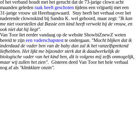
of het verband houdt met het gerucht dat de 73-jarige clown acht
maanden geleden
raak heeft geschoten
tijdens een vrijpartij met een
31-jarige vrouw uit Heerhugowaard. Stuy heeft het verhaal over het
naderende clownskind bij Sandra K. wel gehoord, maar zegt:
"Ik kan
me niet voorstellen dat Bassie een kind heeft verwekt bij de vrouw, en
ook niet dat hij liegt''.
Van Toor liet eerder vandaag op de website ShowbiZnewZ weten
bereid te zijn
een vaderschapstest
te ondergaan. ''M
ocht blijken dat ik
inderdaad de vader ben van de baby dan zal ik het vanzelfsprekend
liefhebben. Het lijkt me bijzonder sterk dat ik daadwerkelijk de
biologische vader van het kind ben, dit is volgens mij zelfs onmogelijk,
maar wij zullen het zien".
Gisteren deed Van Toor het hele verhaal
nog af als
''klinkklare onzin''.