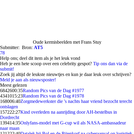
Oude kermisbeelden met Frans Stuy
Submitter:
Bron:
AT5
78
Help ons; deel dit item als je het leuk vond
Heb je een hete scoop over een celebrity gespot?
Tip ons dan via de
submit!
Zoek jij altijd de leukste nieuwtjes en kun je daar leuk over schrijven?
Meld je aan als nieuwsposter!
Meest gelezen
68426
00:35
Random Pics van de Dag #1977
43410
15:23
Random Pics van de Dag #1978
1680
06:40
Zorgmedewerkster die 's nachts haar vriend bezocht terecht
ontslagen
1572
22:27
Kind overleden na aanrijding door AH-bestelbus in
Dordrecht
1394
14:35
Onlyfans-model met G-cup wil als NASA-ambassadeur
naar maan
1212
22:40
Datalek bij Bol en de Bijenkorf na cyberaanval op logistiek