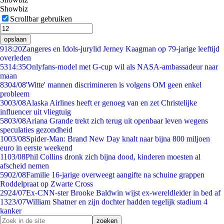
Showbiz
Scrollbar gebruiken
opslaan
9
18:20
Zangeres en Idols-jurylid Jerney Kaagman op 79-jarige leeftijd
overleden
53
14:35
Onlyfans-model met G-cup wil als NASA-ambassadeur naar
maan
83
04/08
'Witte' mannen discrimineren is volgens OM geen enkel
probleem
30
03/08
Alaska Airlines heeft er genoeg van en zet Christelijke
influencer uit vliegtuig
58
03/08
Ariana Grande trekt zich terug uit openbaar leven wegens
speculaties gezondheid
10
03/08
Spider-Man: Brand New Day knalt naar bijna 800 miljoen
euro in eerste weekend
11
03/08
Phil Collins dronk zich bijna dood, kinderen moesten al
afscheid nemen
59
02/08
Familie 16-jarige overweegt aangifte na schuine grappen
Roddelpraat op Zwarte Cross
29
24/07
Ex-CNN-ster Brooke Baldwin wijst ex-wereldleider in bed af
13
23/07
William Shatner en zijn dochter hadden tegelijk stadium 4
kanker