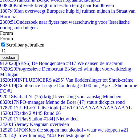
6
08:06
Kraftwerk brengt ruimteschip terug naar Eindhoven
18
07:49
Iran overweegt Europese hulp bij ruimen mijnen in Straat van
Hormuz
23
00:51
Onderzoek naar flyers met waarschuwing voor 'Israëlische
oorlogsmisdadigers'
Forum
Forum
Scrollbar gebruiken
opslaan
91
20:20
[SBS6] De Bondgenoten #317 We dansen de macaroni
78
20:20
Progressieve Democraat El-Sayed wint nipt voorverkiezing
Michigan
16
20:19
[INFLUENCERS #295] Van flodderslinger tot Shrek-crème
83
20:19
[Conference League Donderdag 20:00 uur] Ajax - Shelbourne
FC #1
9
20:18
Farhad N. (25) krijgt levenslang voor aanslag Munchen
83
20:17
NPO-manager Menno de Boer (47) stuurt dickpics rond
178
20:17
[UEL/ECL live topic] #160 GOAAAAAAAAAAAAAL
15
20:17
Radio 2 #145 Ruud 66
177
20:17
[PlayStation #184] Nieuw deel
34
20:15
Jerney Kaagman overleden
129
20:14
FOK!ers die stoppen met alcohol - waar we stoppen #21
5
20:14
[Crowdfunding] #443 Rentestijgingen?