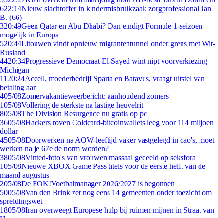
6
22:14
Nieuw slachtoffer in kindermisbruikzaak zorgprofessional Jan
B. (66)
3
20:49
Geen Qatar en Abu Dhabi? Dan eindigt Formule 1-seizoen
mogelijk in Europa
5
20:44
Litouwen vindt opnieuw migrantentunnel onder grens met Wit-
Rusland
44
20:34
Progressieve Democraat El-Sayed wint nipt voorverkiezing
Michigan
11
20:24
Accell, moederbedrijf Sparta en Batavus, vraagt uitstel van
betaling aan
4
05/08
Zomervakantieweerbericht: aanhoudend zomers
1
05/08
Vollering de sterkste na lastige heuvelrit
8
05/08
The Division Resurgence nu gratis op pc
36
05/08
Hackers roven Coldcard-bitcoinwallets leeg voor 114 miljoen
dollar
45
05/08
Doorwerken na AOW-leeftijd vaker vastgelegd in cao's, moet
werken na je 67e de norm worden?
38
05/08
Vinted-foto's van vrouwen massaal gedeeld op seksfora
1
05/08
Nieuwe XBOX Game Pass titels voor de eerste helft van de
maand augustus
2
05/08
De FOK!Voetbalmanager 2026/2027 is begonnen
50
05/08
Van den Brink zet nog eens 14 gemeenten onder toezicht om
spreidingswet
18
05/08
Iran overweegt Europese hulp bij ruimen mijnen in Straat van