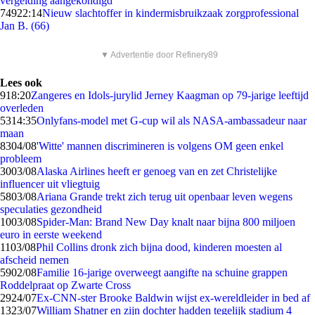
vergelding aangekondigd
749
22:14
Nieuw slachtoffer in kindermisbruikzaak zorgprofessional
Jan B. (66)
▼ Advertentie door Refinery89
Lees ook
9
18:20
Zangeres en Idols-jurylid Jerney Kaagman op 79-jarige leeftijd
overleden
53
14:35
Onlyfans-model met G-cup wil als NASA-ambassadeur naar
maan
83
04/08
'Witte' mannen discrimineren is volgens OM geen enkel
probleem
30
03/08
Alaska Airlines heeft er genoeg van en zet Christelijke
influencer uit vliegtuig
58
03/08
Ariana Grande trekt zich terug uit openbaar leven wegens
speculaties gezondheid
10
03/08
Spider-Man: Brand New Day knalt naar bijna 800 miljoen
euro in eerste weekend
11
03/08
Phil Collins dronk zich bijna dood, kinderen moesten al
afscheid nemen
59
02/08
Familie 16-jarige overweegt aangifte na schuine grappen
Roddelpraat op Zwarte Cross
29
24/07
Ex-CNN-ster Brooke Baldwin wijst ex-wereldleider in bed af
13
23/07
William Shatner en zijn dochter hadden tegelijk stadium 4