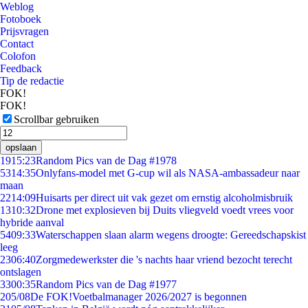
Weblog
Fotoboek
Prijsvragen
Contact
Colofon
Feedback
Tip de redactie
FOK!
FOK!
Scrollbar gebruiken
opslaan
19
15:23
Random Pics van de Dag #1978
53
14:35
Onlyfans-model met G-cup wil als NASA-ambassadeur naar
maan
22
14:09
Huisarts per direct uit vak gezet om ernstig alcoholmisbruik
13
10:32
Drone met explosieven bij Duits vliegveld voedt vrees voor
hybride aanval
54
09:33
Waterschappen slaan alarm wegens droogte: Gereedschapskist
leeg
23
06:40
Zorgmedewerkster die 's nachts haar vriend bezocht terecht
ontslagen
33
00:35
Random Pics van de Dag #1977
2
05/08
De FOK!Voetbalmanager 2026/2027 is begonnen