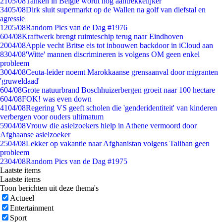
21
05/08
Tanken in België wordt nóg aantrekkelijker
34
05/08
Dirk sluit supermarkt op de Wallen na golf van diefstal en
agressie
12
05/08
Random Pics van de Dag #1976
6
04/08
Kraftwerk brengt ruimteschip terug naar Eindhoven
20
04/08
Apple vecht Britse eis tot inbouwen backdoor in iCloud aan
83
04/08
'Witte' mannen discrimineren is volgens OM geen enkel
probleem
30
04/08
Ceuta-leider noemt Marokkaanse grensaanval door migranten
'gruweldaad'
6
04/08
Grote natuurbrand Boschhuizerbergen groeit naar 100 hectare
6
04/08
FOK! was even down
41
04/08
Regering VS geeft scholen die 'genderidentiteit' van kinderen
verbergen voor ouders ultimatum
59
04/08
Vrouw die asielzoekers hielp in Athene vermoord door
Afghaanse asielzoeker
25
04/08
Lekker op vakantie naar Afghanistan volgens Taliban geen
probleem
23
04/08
Random Pics van de Dag #1975
Laatste items
Laatste items
Toon berichten uit deze thema's
Actueel
Entertainment
Sport