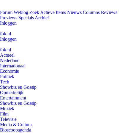
Forum
Weblog
Zoek
Actieve Items
Nieuws
Columns
Reviews
Previews
Specials
Archief
Inloggen
fok.nl
Inloggen
fok.nl
Actueel
Nederland
Internationaal
Economie
Politiek
Tech
Showbiz en Gossip
Opmerkelijk
Entertainment
Showbiz en Gossip
Muziek
Film
Televisie
Media & Cultuur
Bioscoopagenda