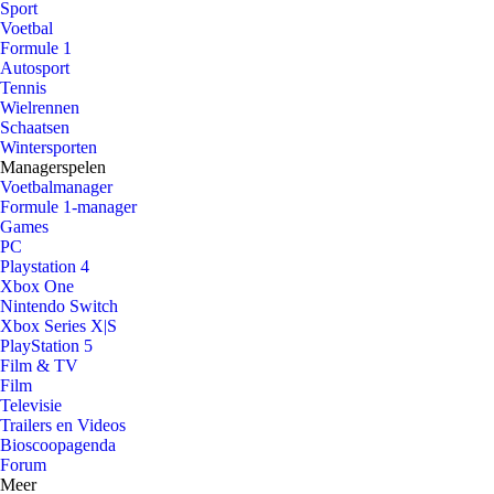
Sport
Voetbal
Formule 1
Autosport
Tennis
Wielrennen
Schaatsen
Wintersporten
Managerspelen
Voetbalmanager
Formule 1-manager
Games
PC
Playstation 4
Xbox One
Nintendo Switch
Xbox Series X|S
PlayStation 5
Film & TV
Film
Televisie
Trailers en Videos
Bioscoopagenda
Forum
Meer