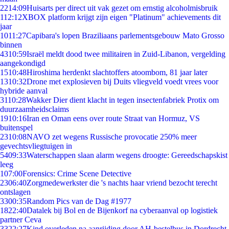
22
14:09
Huisarts per direct uit vak gezet om ernstig alcoholmisbruik
1
12:12
XBOX platform krijgt zijn eigen "Platinum" achievements dit
jaar
10
11:27
Capibara's lopen Braziliaans parlementsgebouw Mato Grosso
binnen
43
10:59
Israël meldt dood twee militairen in Zuid-Libanon, vergelding
aangekondigd
15
10:48
Hiroshima herdenkt slachtoffers atoombom, 81 jaar later
13
10:32
Drone met explosieven bij Duits vliegveld voedt vrees voor
hybride aanval
31
10:28
Wakker Dier dient klacht in tegen insectenfabriek Protix om
duurzaamheidsclaims
19
10:16
Iran en Oman eens over route Straat van Hormuz, VS
buitenspel
23
10:08
NAVO zet wegens Russische provocatie 250% meer
gevechtsvliegtuigen in
54
09:33
Waterschappen slaan alarm wegens droogte: Gereedschapskist
leeg
1
07:00
Forensics: Crime Scene Detective
23
06:40
Zorgmedewerkster die 's nachts haar vriend bezocht terecht
ontslagen
33
00:35
Random Pics van de Dag #1977
18
22:40
Datalek bij Bol en de Bijenkorf na cyberaanval op logistiek
partner Ceva
33
22:27
Kind overleden na aanrijding door AH-bestelbus in Dordrecht