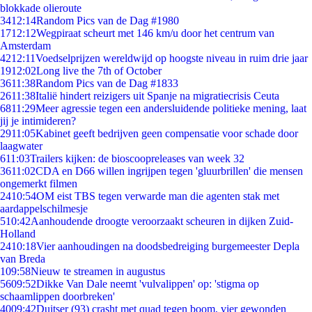
blokkade olieroute
34
12:14
Random Pics van de Dag #1980
17
12:12
Wegpiraat scheurt met 146 km/u door het centrum van
Amsterdam
42
12:11
Voedselprijzen wereldwijd op hoogste niveau in ruim drie jaar
19
12:02
Long live the 7th of October
36
11:38
Random Pics van de Dag #1833
26
11:38
Italië hindert reizigers uit Spanje na migratiecrisis Ceuta
68
11:29
Meer agressie tegen een andersluidende politieke mening, laat
jij je intimideren?
29
11:05
Kabinet geeft bedrijven geen compensatie voor schade door
laagwater
6
11:03
Trailers kijken: de bioscoopreleases van week 32
36
11:02
CDA en D66 willen ingrijpen tegen 'gluurbrillen' die mensen
ongemerkt filmen
24
10:54
OM eist TBS tegen verwarde man die agenten stak met
aardappelschilmesje
5
10:42
Aanhoudende droogte veroorzaakt scheuren in dijken Zuid-
Holland
24
10:18
Vier aanhoudingen na doodsbedreiging burgemeester Depla
van Breda
1
09:58
Nieuw te streamen in augustus
56
09:52
Dikke Van Dale neemt 'vulvalippen' op: 'stigma op
schaamlippen doorbreken'
40
09:42
Duitser (93) crasht met quad tegen boom, vier gewonden