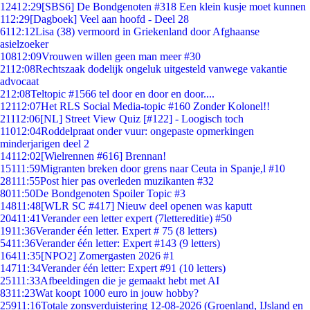
124
12:29
[SBS6] De Bondgenoten #318 Een klein kusje moet kunnen
1
12:29
[Dagboek] Veel aan hoofd - Deel 28
61
12:12
Lisa (38) vermoord in Griekenland door Afghaanse
asielzoeker
108
12:09
Vrouwen willen geen man meer #30
21
12:08
Rechtszaak dodelijk ongeluk uitgesteld vanwege vakantie
advocaat
2
12:08
Teltopic #1566 tel door en door en door....
121
12:07
Het RLS Social Media-topic #160 Zonder Kolonel!!
211
12:06
[NL] Street View Quiz [#122] - Loogisch toch
110
12:04
Roddelpraat onder vuur: ongepaste opmerkingen
minderjarigen deel 2
141
12:02
[Wielrennen #616] Brennan!
151
11:59
Migranten breken door grens naar Ceuta in Spanje,l #10
281
11:55
Post hier pas overleden muzikanten #32
80
11:50
De Bondgenoten Spoiler Topic #3
148
11:48
[WLR SC #417] Nieuw deel openen was kaputt
204
11:41
Verander een letter expert (7lettereditie) #50
19
11:36
Verander één letter. Expert # 75 (8 letters)
54
11:36
Verander één letter: Expert #143 (9 letters)
164
11:35
[NPO2] Zomergasten 2026 #1
147
11:34
Verander één letter: Expert #91 (10 letters)
251
11:33
Afbeeldingen die je gemaakt hebt met AI
83
11:23
Wat koopt 1000 euro in jouw hobby?
259
11:16
Totale zonsverduistering 12-08-2026 (Groenland, IJsland en