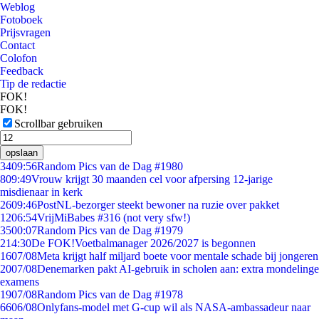
Weblog
Fotoboek
Prijsvragen
Contact
Colofon
Feedback
Tip de redactie
FOK!
FOK!
Scrollbar gebruiken
opslaan
34
09:56
Random Pics van de Dag #1980
8
09:49
Vrouw krijgt 30 maanden cel voor afpersing 12-jarige
misdienaar in kerk
26
09:46
PostNL-bezorger steekt bewoner na ruzie over pakket
12
06:54
VrijMiBabes #316 (not very sfw!)
35
00:07
Random Pics van de Dag #1979
2
14:30
De FOK!Voetbalmanager 2026/2027 is begonnen
16
07/08
Meta krijgt half miljard boete voor mentale schade bij jongeren
20
07/08
Denemarken pakt AI-gebruik in scholen aan: extra mondelinge
examens
19
07/08
Random Pics van de Dag #1978
66
06/08
Onlyfans-model met G-cup wil als NASA-ambassadeur naar