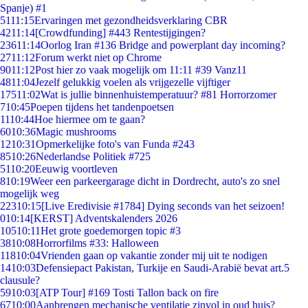
Spanje) #1
51
11:15
Ervaringen met gezondheidsverklaring CBR
42
11:14
[Crowdfunding] #443 Rentestijgingen?
236
11:14
Oorlog Iran #136 Bridge and powerplant day incoming?
27
11:12
Forum werkt niet op Chrome
90
11:12
Post hier zo vaak mogelijk om 11:11 #39 Vanz11
48
11:04
Jezelf gelukkig voelen als vrijgezelle vijftiger
175
11:02
Wat is jullie binnenhuistemperatuur? #81 Horrorzomer
7
10:45
Poepen tijdens het tandenpoetsen
11
10:44
Hoe hiermee om te gaan?
60
10:36
Magic mushrooms
12
10:31
Opmerkelijke foto's van Funda #243
85
10:26
Nederlandse Politiek #725
51
10:20
Eeuwig voortleven
8
10:19
Weer een parkeergarage dicht in Dordrecht, auto's zo snel
mogelijk weg
223
10:15
[Live Eredivisie #1784] Dying seconds van het seizoen!
0
10:14
[KERST] Adventskalenders 2026
105
10:11
Het grote goedemorgen topic #3
38
10:08
Horrorfilms #33: Halloween
118
10:04
Vrienden gaan op vakantie zonder mij uit te nodigen
14
10:03
Defensiepact Pakistan, Turkije en Saudi-Arabië bevat art.5
clausule?
59
10:03
[ATP Tour] #169 Tosti Tallon back on fire
67
10:00
Aanbrengen mechanische ventilatie zinvol in oud huis?