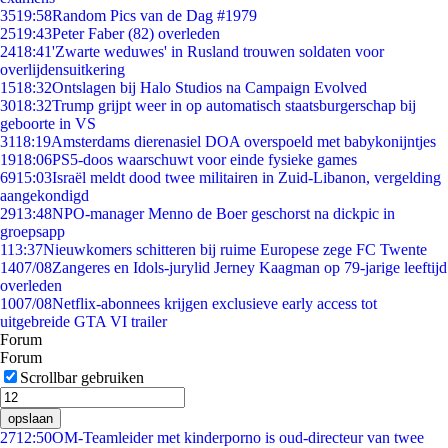
35
19:58
Random Pics van de Dag #1979
25
19:43
Peter Faber (82) overleden
24
18:41
'Zwarte weduwes' in Rusland trouwen soldaten voor
overlijdensuitkering
15
18:32
Ontslagen bij Halo Studios na Campaign Evolved
30
18:32
Trump grijpt weer in op automatisch staatsburgerschap bij
geboorte in VS
31
18:19
Amsterdams dierenasiel DOA overspoeld met babykonijntjes
19
18:06
PS5-doos waarschuwt voor einde fysieke games
69
15:03
Israël meldt dood twee militairen in Zuid-Libanon, vergelding
aangekondigd
29
13:48
NPO-manager Menno de Boer geschorst na dickpic in
groepsapp
1
13:37
Nieuwkomers schitteren bij ruime Europese zege FC Twente
14
07/08
Zangeres en Idols-jurylid Jerney Kaagman op 79-jarige leeftijd
overleden
10
07/08
Netflix-abonnees krijgen exclusieve early access tot
uitgebreide GTA VI trailer
Forum
Forum
Scrollbar gebruiken
opslaan
27
12:50
OM-Teamleider met kinderporno is oud-directeur van twee