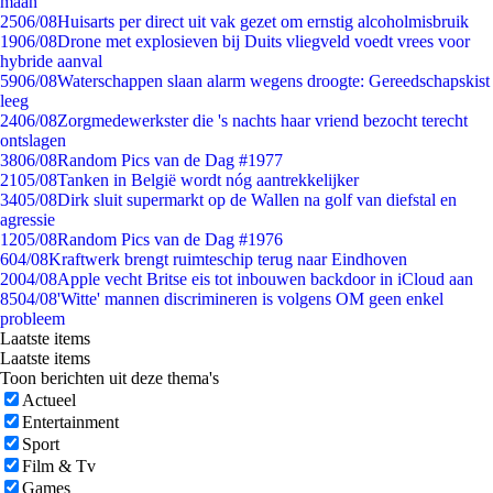
maan
25
06/08
Huisarts per direct uit vak gezet om ernstig alcoholmisbruik
19
06/08
Drone met explosieven bij Duits vliegveld voedt vrees voor
hybride aanval
59
06/08
Waterschappen slaan alarm wegens droogte: Gereedschapskist
leeg
24
06/08
Zorgmedewerkster die 's nachts haar vriend bezocht terecht
ontslagen
38
06/08
Random Pics van de Dag #1977
21
05/08
Tanken in België wordt nóg aantrekkelijker
34
05/08
Dirk sluit supermarkt op de Wallen na golf van diefstal en
agressie
12
05/08
Random Pics van de Dag #1976
6
04/08
Kraftwerk brengt ruimteschip terug naar Eindhoven
20
04/08
Apple vecht Britse eis tot inbouwen backdoor in iCloud aan
85
04/08
'Witte' mannen discrimineren is volgens OM geen enkel
probleem
Laatste items
Laatste items
Toon berichten uit deze thema's
Actueel
Entertainment
Sport
Film & Tv
Games