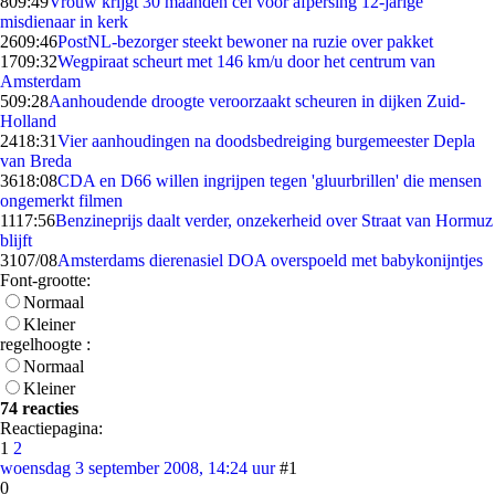
8
09:49
Vrouw krijgt 30 maanden cel voor afpersing 12-jarige
misdienaar in kerk
26
09:46
PostNL-bezorger steekt bewoner na ruzie over pakket
17
09:32
Wegpiraat scheurt met 146 km/u door het centrum van
Amsterdam
5
09:28
Aanhoudende droogte veroorzaakt scheuren in dijken Zuid-
Holland
24
18:31
Vier aanhoudingen na doodsbedreiging burgemeester Depla
van Breda
36
18:08
CDA en D66 willen ingrijpen tegen 'gluurbrillen' die mensen
ongemerkt filmen
11
17:56
Benzineprijs daalt verder, onzekerheid over Straat van Hormuz
blijft
31
07/08
Amsterdams dierenasiel DOA overspoeld met babykonijntjes
Font-grootte:
Normaal
Kleiner
regelhoogte :
Normaal
Kleiner
74 reacties
Reactiepagina:
1
2
woensdag 3 september 2008, 14:24 uur
#1
0