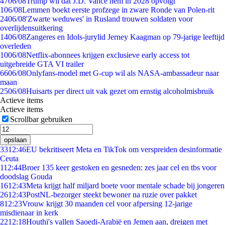
47
06/08
Trump wil dat J.D. Vance hem in 2028 opvolgt
1
06/08
Lemmen boekt eerste profzege in zware Ronde van Polen-rit
24
06/08
'Zwarte weduwes' in Rusland trouwen soldaten voor
overlijdensuitkering
14
06/08
Zangeres en Idols-jurylid Jerney Kaagman op 79-jarige leeftijd
overleden
10
06/08
Netflix-abonnees krijgen exclusieve early access tot
uitgebreide GTA VI trailer
66
06/08
Onlyfans-model met G-cup wil als NASA-ambassadeur naar
maan
25
06/08
Huisarts per direct uit vak gezet om ernstig alcoholmisbruik
Actieve items
Actieve items
Scrollbar gebruiken
opslaan
33
12:46
EU bekritiseert Meta en TikTok om verspreiden desinformatie
Ceuta
1
12:44
Broer 135 keer gestoken en gesneden: zes jaar cel en tbs voor
doodslag Gouda
16
12:43
Meta krijgt half miljard boete voor mentale schade bij jongeren
26
12:43
PostNL-bezorger steekt bewoner na ruzie over pakket
8
12:23
Vrouw krijgt 30 maanden cel voor afpersing 12-jarige
misdienaar in kerk
22
12:18
Houthi's vallen Saoedi-Arabië en Jemen aan, dreigen met