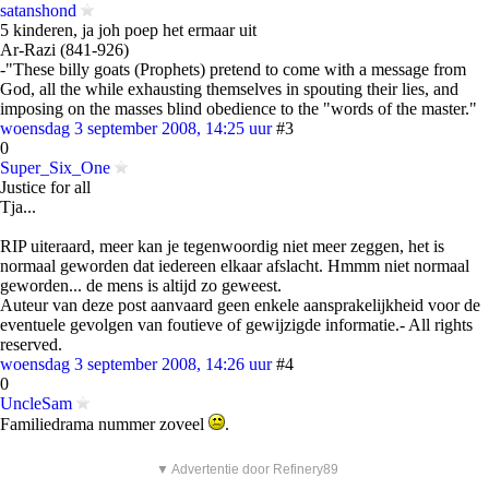
satanshond
5 kinderen, ja joh poep het ermaar uit
Ar-Razi (841-926)
-"These billy goats (Prophets) pretend to come with a message from
God, all the while exhausting themselves in spouting their lies, and
imposing on the masses blind obedience to the "words of the master."
woensdag 3 september 2008, 14:25 uur
#3
0
Super_Six_One
Justice for all
Tja...
RIP uiteraard, meer kan je tegenwoordig niet meer zeggen, het is
normaal geworden dat iedereen elkaar afslacht. Hmmm niet normaal
geworden... de mens is altijd zo geweest.
Auteur van deze post aanvaard geen enkele aansprakelijkheid voor de
eventuele gevolgen van foutieve of gewijzigde informatie.- All rights
reserved.
woensdag 3 september 2008, 14:26 uur
#4
0
UncleSam
Familiedrama nummer zoveel
.
▼ Advertentie door Refinery89