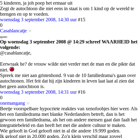
5 kinderen, ja joh poep het ermaar uit
Zegt de autochtoon die niet eens in staat is om 1 kind op de wereld te
brengen en op te voeden.
woensdag 3 september 2008, 14:30 uur
#15
0
Casablancatje
quote:
Op woensdag 3 september 2008 @ 14:29 schreef WAARHEID het
volgende:
@casablancatje,
Eerwraak he? de vrouw wilde niet verder met de man en die pikte dat
niet.
Spreek me niet aan gristenhond. 9 van de 10 familiedrama's gaan over
autochtonen. Het feit dat hij zijn kinderen in leven laat laat al zien dat
het geen autochtoon is.
woensdag 3 september 2008, 14:31 uur
#16
0
onemangang
Beetje voorspelbare hypocriete reakties van xenofoobjes hier weer. Als
het een familiedrama met blanke Nederlanders betreft, dan is het
gewoon een familiedrama, als het om andere mensen gaat dan faalt het
integratiebeleid en dan heeft het met die andere cultuur te maken.
Wie gelooft in God gelooft niet in al die andere 19.999 goden.
Ik geloof niet in 20.000 goden. Zo'n klein verschil maar zoveel