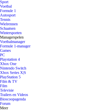
Sport
Voetbal
Formule 1
Autosport
Tennis
Wielrennen
Schaatsen
Wintersporten
Managerspelen
Voetbalmanager
Formule 1-manager
Games
PC
Playstation 4
Xbox One
Nintendo Switch
Xbox Series X|S
PlayStation 5
Film & TV
Film
Televisie
Trailers en Videos
Bioscoopagenda
Forum
Meer