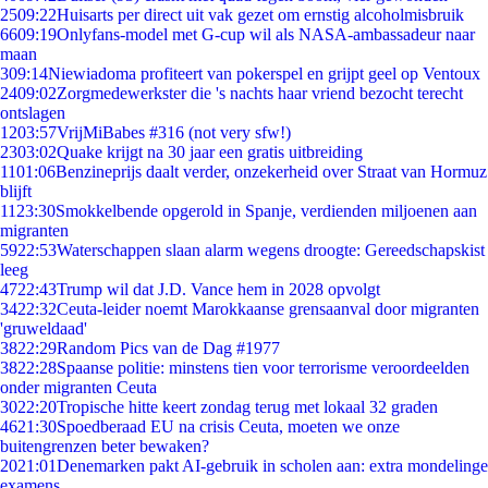
25
09:22
Huisarts per direct uit vak gezet om ernstig alcoholmisbruik
66
09:19
Onlyfans-model met G-cup wil als NASA-ambassadeur naar
maan
3
09:14
Niewiadoma profiteert van pokerspel en grijpt geel op Ventoux
24
09:02
Zorgmedewerkster die 's nachts haar vriend bezocht terecht
ontslagen
12
03:57
VrijMiBabes #316 (not very sfw!)
23
03:02
Quake krijgt na 30 jaar een gratis uitbreiding
11
01:06
Benzineprijs daalt verder, onzekerheid over Straat van Hormuz
blijft
11
23:30
Smokkelbende opgerold in Spanje, verdienden miljoenen aan
migranten
59
22:53
Waterschappen slaan alarm wegens droogte: Gereedschapskist
leeg
47
22:43
Trump wil dat J.D. Vance hem in 2028 opvolgt
34
22:32
Ceuta-leider noemt Marokkaanse grensaanval door migranten
'gruweldaad'
38
22:29
Random Pics van de Dag #1977
38
22:28
Spaanse politie: minstens tien voor terrorisme veroordeelden
onder migranten Ceuta
30
22:20
Tropische hitte keert zondag terug met lokaal 32 graden
46
21:30
Spoedberaad EU na crisis Ceuta, moeten we onze
buitengrenzen beter bewaken?
20
21:01
Denemarken pakt AI-gebruik in scholen aan: extra mondelinge
examens