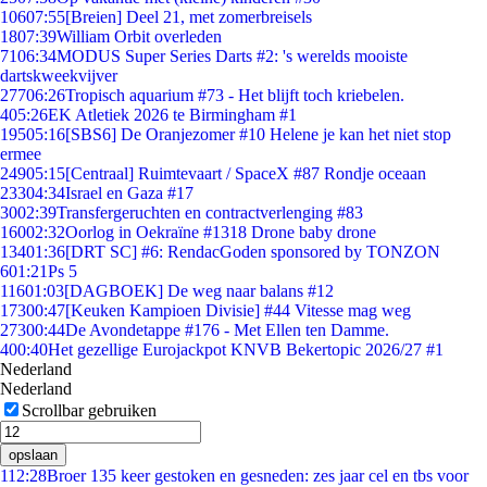
106
07:55
[Breien] Deel 21, met zomerbreisels
18
07:39
William Orbit overleden
71
06:34
MODUS Super Series Darts #2: 's werelds mooiste
dartskweekvijver
277
06:26
Tropisch aquarium #73 - Het blijft toch kriebelen.
4
05:26
EK Atletiek 2026 te Birmingham #1
195
05:16
[SBS6] De Oranjezomer #10 Helene je kan het niet stop
ermee
249
05:15
[Centraal] Ruimtevaart / SpaceX #87 Rondje oceaan
233
04:34
Israel en Gaza #17
30
02:39
Transfergeruchten en contractverlenging #83
160
02:32
Oorlog in Oekraïne #1318 Drone baby drone
134
01:36
[DRT SC] #6: RendacGoden sponsored by TONZON
6
01:21
Ps 5
116
01:03
[DAGBOEK] De weg naar balans #12
173
00:47
[Keuken Kampioen Divisie] #44 Vitesse mag weg
273
00:44
De Avondetappe #176 - Met Ellen ten Damme.
4
00:40
Het gezellige Eurojackpot KNVB Bekertopic 2026/27 #1
Nederland
Nederland
Scrollbar gebruiken
opslaan
1
12:28
Broer 135 keer gestoken en gesneden: zes jaar cel en tbs voor