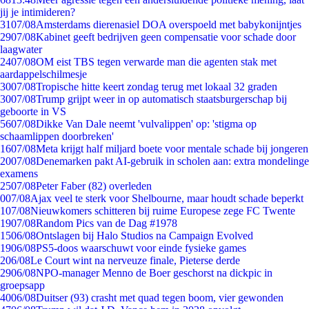
jij je intimideren?
31
07/08
Amsterdams dierenasiel DOA overspoeld met babykonijntjes
29
07/08
Kabinet geeft bedrijven geen compensatie voor schade door
laagwater
24
07/08
OM eist TBS tegen verwarde man die agenten stak met
aardappelschilmesje
30
07/08
Tropische hitte keert zondag terug met lokaal 32 graden
30
07/08
Trump grijpt weer in op automatisch staatsburgerschap bij
geboorte in VS
56
07/08
Dikke Van Dale neemt 'vulvalippen' op: 'stigma op
schaamlippen doorbreken'
16
07/08
Meta krijgt half miljard boete voor mentale schade bij jongeren
20
07/08
Denemarken pakt AI-gebruik in scholen aan: extra mondelinge
examens
25
07/08
Peter Faber (82) overleden
0
07/08
Ajax veel te sterk voor Shelbourne, maar houdt schade beperkt
1
07/08
Nieuwkomers schitteren bij ruime Europese zege FC Twente
19
07/08
Random Pics van de Dag #1978
15
06/08
Ontslagen bij Halo Studios na Campaign Evolved
19
06/08
PS5-doos waarschuwt voor einde fysieke games
2
06/08
Le Court wint na nerveuze finale, Pieterse derde
29
06/08
NPO-manager Menno de Boer geschorst na dickpic in
groepsapp
40
06/08
Duitser (93) crasht met quad tegen boom, vier gewonden