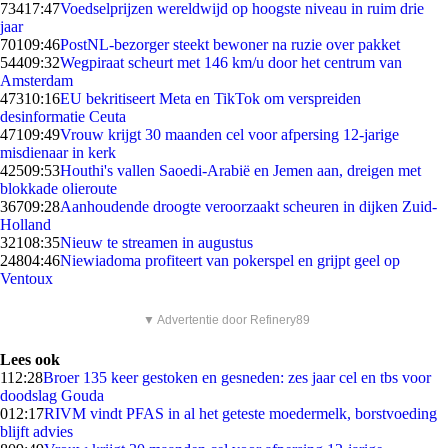
734
17:47
Voedselprijzen wereldwijd op hoogste niveau in ruim drie
jaar
701
09:46
PostNL-bezorger steekt bewoner na ruzie over pakket
544
09:32
Wegpiraat scheurt met 146 km/u door het centrum van
Amsterdam
473
10:16
EU bekritiseert Meta en TikTok om verspreiden
desinformatie Ceuta
471
09:49
Vrouw krijgt 30 maanden cel voor afpersing 12-jarige
misdienaar in kerk
425
09:53
Houthi's vallen Saoedi-Arabië en Jemen aan, dreigen met
blokkade olieroute
367
09:28
Aanhoudende droogte veroorzaakt scheuren in dijken Zuid-
Holland
321
08:35
Nieuw te streamen in augustus
248
04:46
Niewiadoma profiteert van pokerspel en grijpt geel op
Ventoux
▼ Advertentie door Refinery89
Lees ook
1
12:28
Broer 135 keer gestoken en gesneden: zes jaar cel en tbs voor
doodslag Gouda
0
12:17
RIVM vindt PFAS in al het geteste moedermelk, borstvoeding
blijft advies