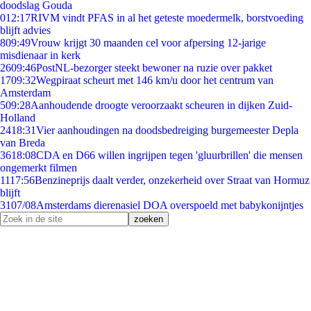
doodslag Gouda
0
12:17
RIVM vindt PFAS in al het geteste moedermelk, borstvoeding
blijft advies
8
09:49
Vrouw krijgt 30 maanden cel voor afpersing 12-jarige
misdienaar in kerk
26
09:46
PostNL-bezorger steekt bewoner na ruzie over pakket
17
09:32
Wegpiraat scheurt met 146 km/u door het centrum van
Amsterdam
5
09:28
Aanhoudende droogte veroorzaakt scheuren in dijken Zuid-
Holland
24
18:31
Vier aanhoudingen na doodsbedreiging burgemeester Depla
van Breda
36
18:08
CDA en D66 willen ingrijpen tegen 'gluurbrillen' die mensen
ongemerkt filmen
11
17:56
Benzineprijs daalt verder, onzekerheid over Straat van Hormuz
blijft
31
07/08
Amsterdams dierenasiel DOA overspoeld met babykonijntjes