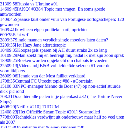
213
09:58
Russia vs Ukraine #91
146
09:45
[AKQ] #3384 Topic met vragen. En soms goede
antwoorden.
14
09:45
Spaanse kust onder vuur van Portugese oorlogsschepen: 120
gewonden
16
09:41
Ik wil een eigen politieke partij oprichten
6
09:38
Echt wrf
28
09:37
Single mannen verplichtsingle moeders laten daten?
32
09:35
Het Hazy Jane adoratietopic
104
09:35
Koopzegels sparen bij AH duurt straks 2x zo lang
101
09:29
Man zoekt mij en bedreigt mij, nadat ik met zijn zoon sprak
189
09:25
Boeken worden opgekocht om chatbots te voeden
255
09:13
[Videoland] B&B vol liefde 6de seizoen #1 voor de
vooruitkijkers
260
09:06
Hennie van der Most failliet verklaard
17
08:35
Centraal FC Utrecht topic #88 - #CorreiaIn
151
08:33
NPO-manager Menno de Boer (47) op non-actief stuurde
dick-pic rond
7
08:31
Draai hier alle platen in je platenkast #32 (The Torture Never
Stops)
46
08:29
[Netflix #210] TUDUM
124
08:23
[Het Officiële Steam Topic #201] Steamrolled
77
08:00
Techniekles verdwijnt uit onderbouw: maar half zo veel uren
als 2007
25
07:58
Op vakantie met (kleine) kinderen #30