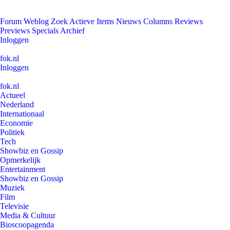
Forum
Weblog
Zoek
Actieve Items
Nieuws
Columns
Reviews
Previews
Specials
Archief
Inloggen
fok.nl
Inloggen
fok.nl
Actueel
Nederland
Internationaal
Economie
Politiek
Tech
Showbiz en Gossip
Opmerkelijk
Entertainment
Showbiz en Gossip
Muziek
Film
Televisie
Media & Cultuur
Bioscoopagenda