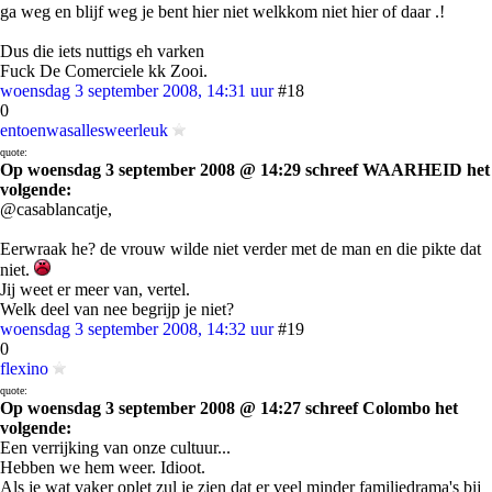
ga weg en blijf weg je bent hier niet welkkom niet hier of daar .!
Dus die iets nuttigs eh varken
Fuck De Comerciele kk Zooi.
woensdag 3 september 2008, 14:31 uur
#18
0
entoenwasallesweerleuk
quote:
Op woensdag 3 september 2008 @ 14:29 schreef WAARHEID het
volgende:
@casablancatje,
Eerwraak he? de vrouw wilde niet verder met de man en die pikte dat
niet.
Jij weet er meer van, vertel.
Welk deel van nee begrijp je niet?
woensdag 3 september 2008, 14:32 uur
#19
0
flexino
quote:
Op woensdag 3 september 2008 @ 14:27 schreef Colombo het
volgende:
Een verrijking van onze cultuur...
Hebben we hem weer. Idioot.
Als je wat vaker oplet zul je zien dat er veel minder familiedrama's bij