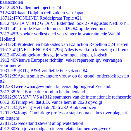
basisscholen
87
12:49
Afvallen met injecties #4
2
12:48
Orkaan Dolphin treft zuiden van Japan
187
12:47
[ONLINE] Roddelpraat Topic #21
83
12:46
GTA VI #12 GTA VI Extended look 27 Augustus Netflix/YT
200
12:45
Tour de France femmes 2026 #4 op de Ventoux
38
12:45
Bezoeker verliest deel van vinger in waterattractie Walibi
Holland
263
12:45
Protesten en blokkades van Extinction Rebellion #24 Eieren
116
12:41
[INFLUENCERS #296] Alles is welkom kneuzing of breuk
68
12:40
Woningtekort: dus ga je woningen slopen, logisch
19
12:40
Nieuwe Europese richtlijn: vaker repareren ipv vervangen
voor nieuw
193
12:39
[RTL] B&B vol liefde 6de seizoen #4
245
12:39
Agent smijt zwangere vrouw op de grond, onderzoek gestart
#2
8
12:38
Twee zwaargewonden bij eenzijdig ongeval Zeeland.
28
12:38
Prijs Bar le duc rood in het buitenland
266
12:38
[AMV] VS #1312 spammers van de internationale rechtsorde
60
12:35
Trump wil dat J.D. Vance hem in 2028 opvolgt
267
12:34
[NET5] Het blok 2026 #32 Blokkendozen
129
12:34
Jonge Cambridge professor stapt op na claims over plagiaat
en leugens
228
12:32
Nederland stevent af op watertekort
49
12:30
Zou je vreemdgaan in een relatie kunnen vergeven?