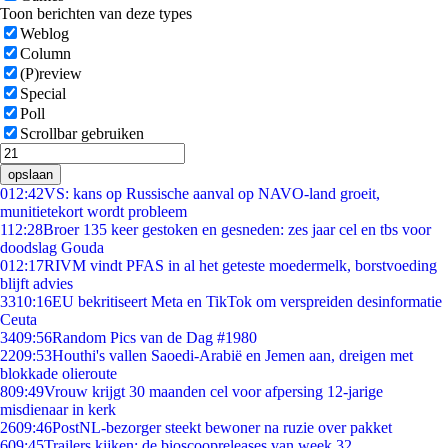
Toon berichten van deze types
Weblog
Column
(P)review
Special
Poll
Scrollbar gebruiken
opslaan
0
12:42
VS: kans op Russische aanval op NAVO-land groeit,
munitietekort wordt probleem
1
12:28
Broer 135 keer gestoken en gesneden: zes jaar cel en tbs voor
doodslag Gouda
0
12:17
RIVM vindt PFAS in al het geteste moedermelk, borstvoeding
blijft advies
33
10:16
EU bekritiseert Meta en TikTok om verspreiden desinformatie
Ceuta
34
09:56
Random Pics van de Dag #1980
22
09:53
Houthi's vallen Saoedi-Arabië en Jemen aan, dreigen met
blokkade olieroute
8
09:49
Vrouw krijgt 30 maanden cel voor afpersing 12-jarige
misdienaar in kerk
26
09:46
PostNL-bezorger steekt bewoner na ruzie over pakket
6
09:45
Trailers kijken: de bioscoopreleases van week 32