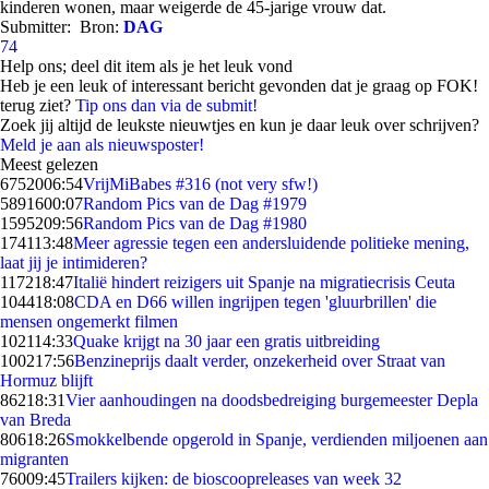
kinderen wonen, maar weigerde de 45-jarige vrouw dat.
Submitter:
Bron:
DAG
74
Help ons; deel dit item als je het leuk vond
Heb je een leuk of interessant bericht gevonden dat je graag op FOK!
terug ziet?
Tip ons dan via de submit!
Zoek jij altijd de leukste nieuwtjes en kun je daar leuk over schrijven?
Meld je aan als nieuwsposter!
Meest gelezen
67520
06:54
VrijMiBabes #316 (not very sfw!)
58916
00:07
Random Pics van de Dag #1979
15952
09:56
Random Pics van de Dag #1980
1741
13:48
Meer agressie tegen een andersluidende politieke mening,
laat jij je intimideren?
1172
18:47
Italië hindert reizigers uit Spanje na migratiecrisis Ceuta
1044
18:08
CDA en D66 willen ingrijpen tegen 'gluurbrillen' die
mensen ongemerkt filmen
1021
14:33
Quake krijgt na 30 jaar een gratis uitbreiding
1002
17:56
Benzineprijs daalt verder, onzekerheid over Straat van
Hormuz blijft
862
18:31
Vier aanhoudingen na doodsbedreiging burgemeester Depla
van Breda
806
18:26
Smokkelbende opgerold in Spanje, verdienden miljoenen aan
migranten
760
09:45
Trailers kijken: de bioscoopreleases van week 32