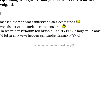
Op zondag 31 augustus 2008 @ 22:08 schreef extreme het
volgende:
[..]
mensen die zich wat aantrekken van slechte fipo's
wel als het zo'n nutteloos commentaar is
<a href="https://forum.fok.nl/topic/1321859/1/30" target="_blank"
>HuHu en kwiwi hebben een kindje gemaakt</a> O+
▼ Advertentie door Refinery89