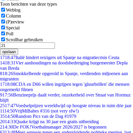
Toon berichten van deze types
Weblog
Column
(P)review
Special
Poll
Scrollbar gebruiken
opslaan
17
18:47
Italië hindert reizigers uit Spanje na migratiecrisis Ceuta
14
18:31
Vier aanhoudingen na doodsbedreiging burgemeester Depla
van Breda
8
18:26
Smokkelbende opgerold in Spanje, verdienden miljoenen aan
migranten
17
18:08
CDA en D66 willen ingrijpen tegen 'gluurbrillen' die mensen
ongemerkt filmen
9
17:56
Benzineprijs daalt verder, onzekerheid over Straat van Hormuz
blijft
25
17:47
Voedselprijzen wereldwijd op hoogste niveau in ruim drie jaar
11
14:50
VrijMiBabes #316 (not very sfw!)
35
14:50
Random Pics van de Dag #1979
20
14:33
Quake krijgt na 30 jaar een gratis uitbreiding
2
14:30
De FOK!Voetbalmanager 2026/2027 is begonnen
63
13:48
Meer agressie tegen een andersluidende politieke mening, laat