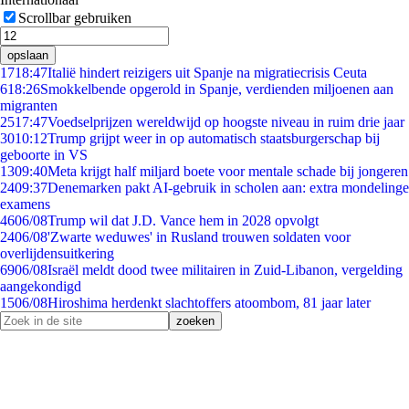
Scrollbar gebruiken
opslaan
17
18:47
Italië hindert reizigers uit Spanje na migratiecrisis Ceuta
6
18:26
Smokkelbende opgerold in Spanje, verdienden miljoenen aan
migranten
25
17:47
Voedselprijzen wereldwijd op hoogste niveau in ruim drie jaar
30
10:12
Trump grijpt weer in op automatisch staatsburgerschap bij
geboorte in VS
13
09:40
Meta krijgt half miljard boete voor mentale schade bij jongeren
24
09:37
Denemarken pakt AI-gebruik in scholen aan: extra mondelinge
examens
46
06/08
Trump wil dat J.D. Vance hem in 2028 opvolgt
24
06/08
'Zwarte weduwes' in Rusland trouwen soldaten voor
overlijdensuitkering
69
06/08
Israël meldt dood twee militairen in Zuid-Libanon, vergelding
aangekondigd
15
06/08
Hiroshima herdenkt slachtoffers atoombom, 81 jaar later