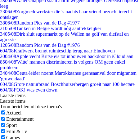
58
06/08
Waterschappen slaan alarm wegens droogte: Gereedschapskist
leeg
23
06/08
Zorgmedewerkster die 's nachts haar vriend bezocht terecht
ontslagen
38
06/08
Random Pics van de Dag #1977
21
05/08
Tanken in België wordt nóg aantrekkelijker
34
05/08
Dirk sluit supermarkt op de Wallen na golf van diefstal en
agressie
12
05/08
Random Pics van de Dag #1976
6
04/08
Kraftwerk brengt ruimteschip terug naar Eindhoven
20
04/08
Apple vecht Britse eis tot inbouwen backdoor in iCloud aan
85
04/08
'Witte' mannen discrimineren is volgens OM geen enkel
probleem
34
04/08
Ceuta-leider noemt Marokkaanse grensaanval door migranten
'gruweldaad'
6
04/08
Grote natuurbrand Boschhuizerbergen groeit naar 100 hectare
6
04/08
FOK! was even down
Laatste items
Laatste items
Toon berichten uit deze thema's
Actueel
Entertainment
Sport
Film & Tv
Games