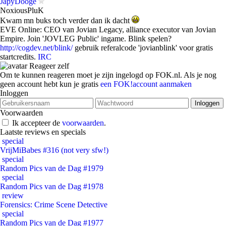
JapyDooge
NoxiousPluK
Kwam mn buks toch verder dan ik dacht
EVE Online: CEO van Jovian Legacy, alliance executor van Jovian
Empire. Join 'JOVLEG Public' ingame. Blink spelen?
http://cogdev.net/blink/
gebruik referalcode 'jovianblink' voor gratis
startcredits.
IRC
Reageer zelf
Om te kunnen reageren moet je zijn ingelogd op FOK.nl. Als je nog
geen account hebt kun je gratis
een FOK!account aanmaken
Inloggen
Voorwaarden
Ik accepteer de
voorwaarden
.
Laatste reviews en specials
special
VrijMiBabes #316 (not very sfw!)
special
Random Pics van de Dag #1979
special
Random Pics van de Dag #1978
review
Forensics: Crime Scene Detective
special
Random Pics van de Dag #1977