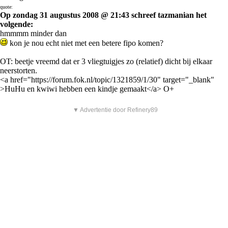
quote:
Op zondag 31 augustus 2008 @ 21:43 schreef tazmanian het
volgende:
hmmmm minder dan
kon je nou echt niet met een betere fipo komen?
OT: beetje vreemd dat er 3 vliegtuigjes zo (relatief) dicht bij elkaar
neerstorten.
<a href="https://forum.fok.nl/topic/1321859/1/30" target="_blank"
>HuHu en kwiwi hebben een kindje gemaakt</a> O+
▼ Advertentie door Refinery89