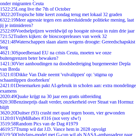
onder migranten Ceuta
15
22:25
Long live the 7th of October
30
22:20
Tropische hitte keert zondag terug met lokaal 32 graden
63
22:19
Meer agressie tegen een andersluidende politieke mening, laat
jij je intimideren?
25
22:09
Voedselprijzen wereldwijd op hoogste niveau in ruim drie jaar
7
21:52
Trailers kijken: de bioscoopreleases van week 32
58
21:48
Waterschappen slaan alarm wegens droogte: Gereedschapskist
leeg
46
21:30
Spoedberaad EU na crisis Ceuta, moeten we onze
buitengrenzen beter bewaken?
14
21:30
Vier aanhoudingen na doodsbedreiging burgemeester Depla
van Breda
53
21:03
Dikke Van Dale neemt 'vulvalippen' op: 'stigma op
schaamlippen doorbreken'
24
21:01
Denemarken pakt AI-gebruik in scholen aan: extra mondelinge
examens
20
20:49
Quake krijgt na 30 jaar een gratis uitbreiding
9
20:30
Benzineprijs daalt verder, onzekerheid over Straat van Hormuz
blijft
36
20:20
Duitser (93) crasht met quad tegen boom, vier gewonden
11
20:01
VrijMiBabes #316 (not very sfw!)
35
19:58
Random Pics van de Dag #1979
46
19:57
Trump wil dat J.D. Vance hem in 2028 opvolgt
65
19:50
Onlyfans-model met G-cup wil als NASA-ambassadeur naar