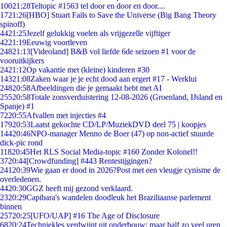
100
21:28
Teltopic #1563 tel door en door en door....
17
21:26
[HBO] Stuart Fails to Save the Universe (Big Bang Theory
spinoff)
44
21:25
Jezelf gelukkig voelen als vrijgezelle vijftiger
42
21:19
Eeuwig voortleven
248
21:13
[Videoland] B&B vol liefde 6de seizoen #1 voor de
vooruitkijkers
24
21:12
Op vakantie met (kleine) kinderen #30
143
21:08
Zaken waar je je echt dood aan ergert #17 - Werklui
248
20:58
Afbeeldingen die je gemaakt hebt met AI
255
20:58
Totale zonsverduistering 12-08-2026 (Groenland, IJsland en
Spanje) #1
72
20:55
Afvallen met injecties #4
179
20:53
Laatst gekochte CD/LP/MuziekDVD deel 75 | koopjes
144
20:46
NPO-manager Menno de Boer (47) op non-actief stuurde
dick-pic rond
118
20:45
Het RLS Social Media-topic #160 Zonder Kolonel!!
37
20:44
[Crowdfunding] #443 Rentestijgingen?
241
20:39
Wie gaan er dood in 2026?Post met een vleugje cynisme de
overledenen.
44
20:30
GGZ heeft mij gezond verklaard.
23
20:29
Capibara's wandelen doodleuk het Braziliaanse parlement
binnen
257
20:25
[UFO/UAP] #16 The Age of Disclosure
68
20:24
Techniekles verdwijnt uit onderbouw: maar half zo veel uren