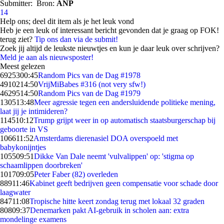
Submitter:
Bron:
ANP
14
Help ons; deel dit item als je het leuk vond
Heb je een leuk of interessant bericht gevonden dat je graag op FOK!
terug ziet?
Tip ons dan via de submit!
Zoek jij altijd de leukste nieuwtjes en kun je daar leuk over schrijven?
Meld je aan als nieuwsposter!
Meest gelezen
69253
00:45
Random Pics van de Dag #1978
49102
14:50
VrijMiBabes #316 (not very sfw!)
46295
14:50
Random Pics van de Dag #1979
1305
13:48
Meer agressie tegen een andersluidende politieke mening,
laat jij je intimideren?
1145
10:12
Trump grijpt weer in op automatisch staatsburgerschap bij
geboorte in VS
1066
11:52
Amsterdams dierenasiel DOA overspoeld met
babykonijntjes
1055
09:51
Dikke Van Dale neemt 'vulvalippen' op: 'stigma op
schaamlippen doorbreken'
1017
09:05
Peter Faber (82) overleden
889
11:46
Kabinet geeft bedrijven geen compensatie voor schade door
laagwater
847
11:08
Tropische hitte keert zondag terug met lokaal 32 graden
808
09:37
Denemarken pakt AI-gebruik in scholen aan: extra
mondelinge examens