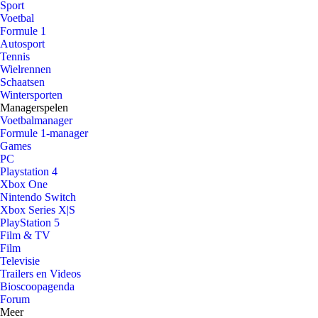
Sport
Voetbal
Formule 1
Autosport
Tennis
Wielrennen
Schaatsen
Wintersporten
Managerspelen
Voetbalmanager
Formule 1-manager
Games
PC
Playstation 4
Xbox One
Nintendo Switch
Xbox Series X|S
PlayStation 5
Film & TV
Film
Televisie
Trailers en Videos
Bioscoopagenda
Forum
Meer