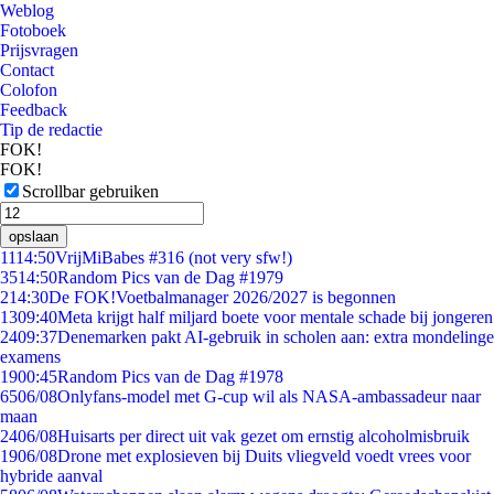
Weblog
Fotoboek
Prijsvragen
Contact
Colofon
Feedback
Tip de redactie
FOK!
FOK!
Scrollbar gebruiken
opslaan
11
14:50
VrijMiBabes #316 (not very sfw!)
35
14:50
Random Pics van de Dag #1979
2
14:30
De FOK!Voetbalmanager 2026/2027 is begonnen
13
09:40
Meta krijgt half miljard boete voor mentale schade bij jongeren
24
09:37
Denemarken pakt AI-gebruik in scholen aan: extra mondelinge
examens
19
00:45
Random Pics van de Dag #1978
65
06/08
Onlyfans-model met G-cup wil als NASA-ambassadeur naar
maan
24
06/08
Huisarts per direct uit vak gezet om ernstig alcoholmisbruik
19
06/08
Drone met explosieven bij Duits vliegveld voedt vrees voor
hybride aanval