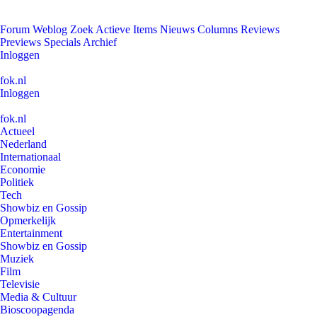
Forum
Weblog
Zoek
Actieve Items
Nieuws
Columns
Reviews
Previews
Specials
Archief
Inloggen
fok.nl
Inloggen
fok.nl
Actueel
Nederland
Internationaal
Economie
Politiek
Tech
Showbiz en Gossip
Opmerkelijk
Entertainment
Showbiz en Gossip
Muziek
Film
Televisie
Media & Cultuur
Bioscoopagenda