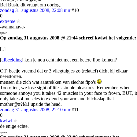
Bel Bush, dit vraagt om oorlog.
zondag 31 augustus 2008, 22:08 uur
#10
0
extreme
-wannahave-
quote:
Op zondag 31 augustus 2008 @ 21:44 schreef kwiwi het volgende:
[..]
[
afbeelding
] kon je nou echt niet met een betere fipo komen?
OT: beetje vreemd dat er 3 vliegtuigjes zo (relatief) dicht bij elkaar
neerstorten.
mensen die zich wat aantrekken van slechte fipo's
Too often, we lose sight of life's simple pleasures. Remember, when
someone annoys you it takes 42 muscles in your face to frown, BUT, it
only takes 4 muscles to extend your arm and bitch-slap that
mother@#?!&! upside the head.
zondag 31 augustus 2008, 22:10 uur
#11
0
kwiwi
de enige echte.
quote: