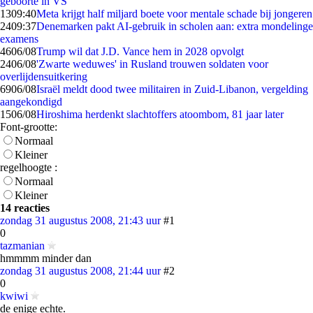
geboorte in VS
13
09:40
Meta krijgt half miljard boete voor mentale schade bij jongeren
24
09:37
Denemarken pakt AI-gebruik in scholen aan: extra mondelinge
examens
46
06/08
Trump wil dat J.D. Vance hem in 2028 opvolgt
24
06/08
'Zwarte weduwes' in Rusland trouwen soldaten voor
overlijdensuitkering
69
06/08
Israël meldt dood twee militairen in Zuid-Libanon, vergelding
aangekondigd
15
06/08
Hiroshima herdenkt slachtoffers atoombom, 81 jaar later
Font-grootte:
Normaal
Kleiner
regelhoogte :
Normaal
Kleiner
14 reacties
zondag 31 augustus 2008, 21:43 uur
#1
0
tazmanian
hmmmm minder dan
zondag 31 augustus 2008, 21:44 uur
#2
0
kwiwi
de enige echte.