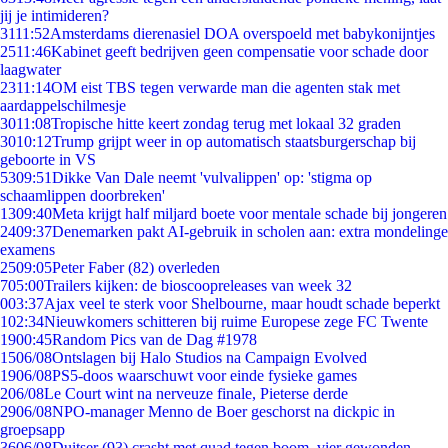
jij je intimideren?
31
11:52
Amsterdams dierenasiel DOA overspoeld met babykonijntjes
25
11:46
Kabinet geeft bedrijven geen compensatie voor schade door
laagwater
23
11:14
OM eist TBS tegen verwarde man die agenten stak met
aardappelschilmesje
30
11:08
Tropische hitte keert zondag terug met lokaal 32 graden
30
10:12
Trump grijpt weer in op automatisch staatsburgerschap bij
geboorte in VS
53
09:51
Dikke Van Dale neemt 'vulvalippen' op: 'stigma op
schaamlippen doorbreken'
13
09:40
Meta krijgt half miljard boete voor mentale schade bij jongeren
24
09:37
Denemarken pakt AI-gebruik in scholen aan: extra mondelinge
examens
25
09:05
Peter Faber (82) overleden
7
05:00
Trailers kijken: de bioscoopreleases van week 32
0
03:37
Ajax veel te sterk voor Shelbourne, maar houdt schade beperkt
1
02:34
Nieuwkomers schitteren bij ruime Europese zege FC Twente
19
00:45
Random Pics van de Dag #1978
15
06/08
Ontslagen bij Halo Studios na Campaign Evolved
19
06/08
PS5-doos waarschuwt voor einde fysieke games
2
06/08
Le Court wint na nerveuze finale, Pieterse derde
29
06/08
NPO-manager Menno de Boer geschorst na dickpic in
groepsapp
36
06/08
Duitser (93) crasht met quad tegen boom, vier gewonden