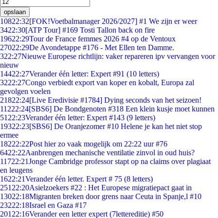
opslaan
108
22:32
[FOK!Voetbalmanager 2026/2027] #1 We zijn er weer
34
22:30
[ATP Tour] #169 Tosti Tallon back on fire
196
22:29
Tour de France femmes 2026 #4 op de Ventoux
270
22:29
De Avondetappe #176 - Met Ellen ten Damme.
3
22:27
Nieuwe Europese richtlijn: vaker repareren ipv vervangen voor
nieuw
144
22:27
Verander één letter: Expert #91 (10 letters)
32
22:27
Congo verbiedt export van koper en kobalt, Europa zal
gevolgen voelen
218
22:24
[Live Eredivisie #1784] Dying seconds van het seizoen!
112
22:24
[SBS6] De Bondgenoten #318 Een klein kusje moet kunnen
51
22:23
Verander één letter: Expert #143 (9 letters)
193
22:23
[SBS6] De Oranjezomer #10 Helene je kan het niet stop
ermee
182
22:22
Post hier zo vaak mogelijk om 22:22 uur #76
64
22:22
Aanbrengen mechanische ventilatie zinvol in oud huis?
117
22:21
Jonge Cambridge professor stapt op na claims over plagiaat
en leugens
16
22:21
Verander één letter. Expert # 75 (8 letters)
251
22:20
Asielzoekers #22 : Het Europese migratiepact gaat in
130
22:18
Migranten breken door grens naar Ceuta in Spanje,l #10
232
22:18
Israel en Gaza #17
201
22:16
Verander een letter expert (7lettereditie) #50