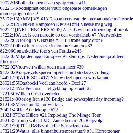
199
22:16
Politieke meme's en spotprenten #11
68
22:14
Roddelpraat onder vuur: ongepaste opmerkingen
minderjarigen deel 2
251
22:13
[AMV] VS #1312 spammers van de internationale rechtsorde
171
22:12
[Keuken Kampioen Divisie] #44 Vitesse mag weg
50
22:11
[INFLUENCERS #296] Alles is welkom kneuzing of breuk
172
22:10
Ajax is een parodie op een voetbalclub #7 Vuurwerkjes
152
22:07
Oorlog in Oekraïne #1318 Drone baby drone
280
22:06
Post hier pas overleden muzikanten #32
8
22:06
Opmerkelijke foto's van Funda #243
18
22:03
Miljarden naar Europese AI-start-ups: Nederland profiteert
flink mee
77
22:02
Vrouwen willen geen man meer #30
94
22:02
Koopzegels sparen bij AH duurt straks 2x zo lang
144
21:59
[WLR SC #417] Nieuw deel openen was kaputt
289
21:55
[Dagboek] Veel aan hoofd - Deel 27
161
21:54
Via Pecunia - Het geld ligt op straat! #2
17
21:50
William Orbit overleden
218
21:48
Oorlog Iran #136 Bridge and powerplant day incoming?
81
21:48
Meer dan 40 uur werken.
294
21:43
Het Atletiektopic #72
113
21:37
The Killers #21 Imploding The Mirage Tour
39
21:35
Trump wil dat J.D. Vance hem in 2028 opvolgt
182
21:30
[RTL] B&B vol liefde 6de seizoen #4
173
21:28
Wat is jullie binnenhuistemperatuur? #81 Horrorzomer