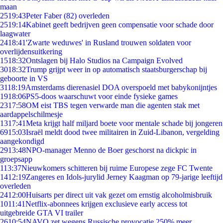
maan
25
19:43
Peter Faber (82) overleden
25
19:14
Kabinet geeft bedrijven geen compensatie voor schade door
laagwater
24
18:41
'Zwarte weduwes' in Rusland trouwen soldaten voor
overlijdensuitkering
15
18:32
Ontslagen bij Halo Studios na Campaign Evolved
30
18:32
Trump grijpt weer in op automatisch staatsburgerschap bij
geboorte in VS
31
18:19
Amsterdams dierenasiel DOA overspoeld met babykonijntjes
19
18:06
PS5-doos waarschuwt voor einde fysieke games
23
17:58
OM eist TBS tegen verwarde man die agenten stak met
aardappelschilmesje
13
17:41
Meta krijgt half miljard boete voor mentale schade bij jongeren
69
15:03
Israël meldt dood twee militairen in Zuid-Libanon, vergelding
aangekondigd
29
13:48
NPO-manager Menno de Boer geschorst na dickpic in
groepsapp
1
13:37
Nieuwkomers schitteren bij ruime Europese zege FC Twente
14
12:19
Zangeres en Idols-jurylid Jerney Kaagman op 79-jarige leeftijd
overleden
24
12:00
Huisarts per direct uit vak gezet om ernstig alcoholmisbruik
10
11:41
Netflix-abonnees krijgen exclusieve early access tot
uitgebreide GTA VI trailer
26
10:54
NAVO zet wegens Russische provocatie 250% meer