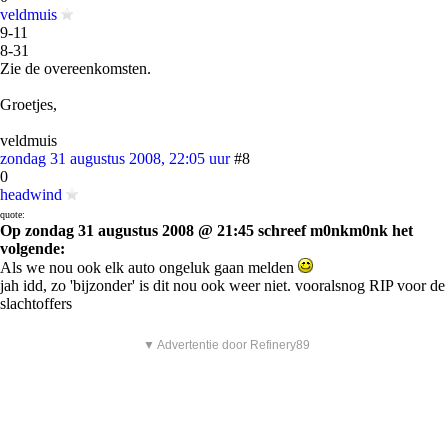
veldmuis
9-11
8-31
Zie de overeenkomsten.
Groetjes,
veldmuis
zondag 31 augustus 2008, 22:05 uur
#8
0
headwind
quote:
Op zondag 31 augustus 2008 @ 21:45 schreef m0nkm0nk het
volgende:
Als we nou ook elk auto ongeluk gaan melden
jah idd, zo 'bijzonder' is dit nou ook weer niet. vooralsnog RIP voor de
slachtoffers
▼ Advertentie door Refinery89