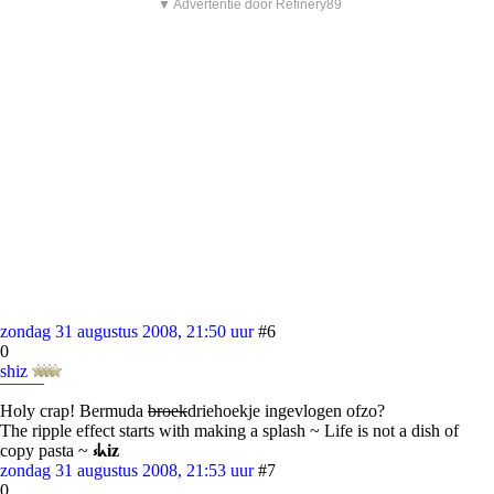
▼ Advertentie door Refinery89
zondag 31 augustus 2008, 21:50 uur
#6
0
shiz
¯¯¯¯¯
Holy crap! Bermuda
broek
driehoekje ingevlogen ofzo?
The ripple effect starts with making a splash ~ Life is not a dish of
copy pasta ~
⳽ᖾiz
zondag 31 augustus 2008, 21:53 uur
#7
0