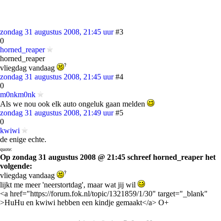
zondag 31 augustus 2008, 21:45 uur
#3
0
horned_reaper
horned_reaper
vliegdag vandaag
zondag 31 augustus 2008, 21:45 uur
#4
0
m0nkm0nk
Als we nou ook elk auto ongeluk gaan melden
zondag 31 augustus 2008, 21:49 uur
#5
0
kwiwi
de enige echte.
quote:
Op zondag 31 augustus 2008 @ 21:45 schreef horned_reaper het
volgende:
vliegdag vandaag
lijkt me meer 'neerstortdag', maar wat jij wil
<a href="https://forum.fok.nl/topic/1321859/1/30" target="_blank"
>HuHu en kwiwi hebben een kindje gemaakt</a> O+