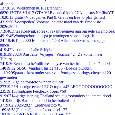
als 2007
137
20:20
[Wielrennen #616] Brennan!
68
20:15
GTA VI #12 GTA VI Extended look 27 Augustus Netflix/YT
10
20:13
[gratis] Videogames Part 9: Gratis en free-to-play games!
43
19:50
[Voorspellen] Voorspel de eindstand van de Eredivisie
2026/2027
7
19:48
Dries Roelvink spreekt vakantieganger aan om gele zwembroek
49
19:46
Woningtekort: dus ga je woningen slopen, logisch
241
19:46
Top 2000 Editie 2025 #243 Alle dikzakken willen op je
lijken
4
19:42
Last minute balie Schiphol
8
19:39
[2023] Australië: Voyager - Promise #2 - Ze komen naar
Tilburg
74
19:36
Een tactische/militaire analyse van het front in Oekraïne #31
148
19:32
[SBS6] Vandaag Inside #136 - Boekje pluggen.
11
19:29
Spaanse kust onder vuur van Portugese oorlogsschepen: 120
gewonden
5
19:29
Ik ga de fok-toto winnen dit jaar
273
19:25
Het enige echte LEGO-topic #45 LEGOOOOOOOOOOO
235
19:13
Frontpage Feedback Topic #60
9
19:07
14-jarige leerling Thailand schiet grootouders en leraren dood
14
19:06
Prijs Bar le duc rood in het buitenland
37
19:02
[2026/2027] Eredivisietoto #1
169
18:58
[Centraal] kattenfotoos deel 122
182
18:58
[ONLINE] Roddelpraat Topic #21