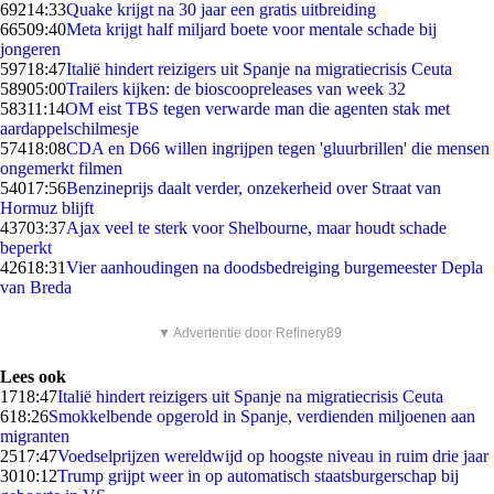
692
14:33
Quake krijgt na 30 jaar een gratis uitbreiding
665
09:40
Meta krijgt half miljard boete voor mentale schade bij
jongeren
597
18:47
Italië hindert reizigers uit Spanje na migratiecrisis Ceuta
589
05:00
Trailers kijken: de bioscoopreleases van week 32
583
11:14
OM eist TBS tegen verwarde man die agenten stak met
aardappelschilmesje
574
18:08
CDA en D66 willen ingrijpen tegen 'gluurbrillen' die mensen
ongemerkt filmen
540
17:56
Benzineprijs daalt verder, onzekerheid over Straat van
Hormuz blijft
437
03:37
Ajax veel te sterk voor Shelbourne, maar houdt schade
beperkt
426
18:31
Vier aanhoudingen na doodsbedreiging burgemeester Depla
van Breda
▼ Advertentie door Refinery89
Lees ook
17
18:47
Italië hindert reizigers uit Spanje na migratiecrisis Ceuta
6
18:26
Smokkelbende opgerold in Spanje, verdienden miljoenen aan
migranten
25
17:47
Voedselprijzen wereldwijd op hoogste niveau in ruim drie jaar
30
10:12
Trump grijpt weer in op automatisch staatsburgerschap bij