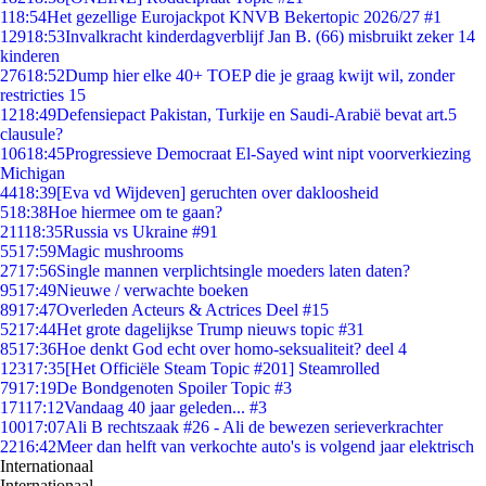
1
18:54
Het gezellige Eurojackpot KNVB Bekertopic 2026/27 #1
129
18:53
Invalkracht kinderdagverblijf Jan B. (66) misbruikt zeker 14
kinderen
276
18:52
Dump hier elke 40+ TOEP die je graag kwijt wil, zonder
restricties 15
12
18:49
Defensiepact Pakistan, Turkije en Saudi-Arabië bevat art.5
clausule?
106
18:45
Progressieve Democraat El-Sayed wint nipt voorverkiezing
Michigan
44
18:39
[Eva vd Wijdeven] geruchten over dakloosheid
5
18:38
Hoe hiermee om te gaan?
211
18:35
Russia vs Ukraine #91
55
17:59
Magic mushrooms
27
17:56
Single mannen verplichtsingle moeders laten daten?
95
17:49
Nieuwe / verwachte boeken
89
17:47
Overleden Acteurs & Actrices Deel #15
52
17:44
Het grote dagelijkse Trump nieuws topic #31
85
17:36
Hoe denkt God echt over homo-seksualiteit? deel 4
123
17:35
[Het Officiële Steam Topic #201] Steamrolled
79
17:19
De Bondgenoten Spoiler Topic #3
171
17:12
Vandaag 40 jaar geleden... #3
100
17:07
Ali B rechtszaak #26 - Ali de bewezen serieverkrachter
22
16:42
Meer dan helft van verkochte auto's is volgend jaar elektrisch
Internationaal
Internationaal