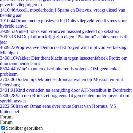
gevechtsvliegtuigen in
14
10:46
Accell, moederbedrijf Sparta en Batavus, vraagt uitstel van
betaling aan
19
10:44
Drone met explosieven bij Duits vliegveld voedt vrees voor
hybride aanval
39
09:53
Vinted-foto's van vrouwen massaal gedeeld op seksfora
3
09:33
XBOX platform krijgt zijn eigen "Platinum" achievements dit
jaar
46
09:22
Progressieve Democraat El-Sayed wint nipt voorverkiezing
Michigan
34
08:18
Wakker Dier dient klacht in tegen insectenfabriek Protix om
duurzaamheidsclaims
85
04:44
'Witte' mannen discrimineren is volgens OM geen enkel
probleem
27
03:06
Doden bij Oekraïense droneaanvallen op Moskou en Sint-
Petersburg
34
01:01
Kind overleden na aanrijding door AH-bestelbus in Dordrecht
53
00:28
Van den Brink zet nog eens 14 gemeenten onder toezicht om
spreidingswet
22
22:50
Iran en Oman eens over route Straat van Hormuz, VS
buitenspel
Forum
Forum
Scrollbar gebruiken