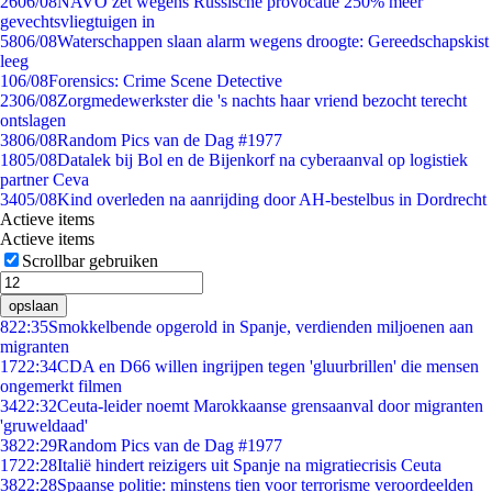
26
06/08
NAVO zet wegens Russische provocatie 250% meer
gevechtsvliegtuigen in
58
06/08
Waterschappen slaan alarm wegens droogte: Gereedschapskist
leeg
1
06/08
Forensics: Crime Scene Detective
23
06/08
Zorgmedewerkster die 's nachts haar vriend bezocht terecht
ontslagen
38
06/08
Random Pics van de Dag #1977
18
05/08
Datalek bij Bol en de Bijenkorf na cyberaanval op logistiek
partner Ceva
34
05/08
Kind overleden na aanrijding door AH-bestelbus in Dordrecht
Actieve items
Actieve items
Scrollbar gebruiken
opslaan
8
22:35
Smokkelbende opgerold in Spanje, verdienden miljoenen aan
migranten
17
22:34
CDA en D66 willen ingrijpen tegen 'gluurbrillen' die mensen
ongemerkt filmen
34
22:32
Ceuta-leider noemt Marokkaanse grensaanval door migranten
'gruweldaad'
38
22:29
Random Pics van de Dag #1977
17
22:28
Italië hindert reizigers uit Spanje na migratiecrisis Ceuta
38
22:28
Spaanse politie: minstens tien voor terrorisme veroordeelden