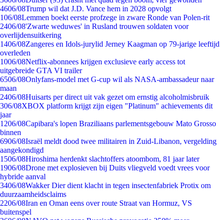
46
06/08
Trump wil dat J.D. Vance hem in 2028 opvolgt
1
06/08
Lemmen boekt eerste profzege in zware Ronde van Polen-rit
24
06/08
'Zwarte weduwes' in Rusland trouwen soldaten voor
overlijdensuitkering
14
06/08
Zangeres en Idols-jurylid Jerney Kaagman op 79-jarige leeftijd
overleden
10
06/08
Netflix-abonnees krijgen exclusieve early access tot
uitgebreide GTA VI trailer
65
06/08
Onlyfans-model met G-cup wil als NASA-ambassadeur naar
maan
24
06/08
Huisarts per direct uit vak gezet om ernstig alcoholmisbruik
3
06/08
XBOX platform krijgt zijn eigen "Platinum" achievements dit
jaar
12
06/08
Capibara's lopen Braziliaans parlementsgebouw Mato Grosso
binnen
69
06/08
Israël meldt dood twee militairen in Zuid-Libanon, vergelding
aangekondigd
15
06/08
Hiroshima herdenkt slachtoffers atoombom, 81 jaar later
19
06/08
Drone met explosieven bij Duits vliegveld voedt vrees voor
hybride aanval
34
06/08
Wakker Dier dient klacht in tegen insectenfabriek Protix om
duurzaamheidsclaims
22
06/08
Iran en Oman eens over route Straat van Hormuz, VS
buitenspel