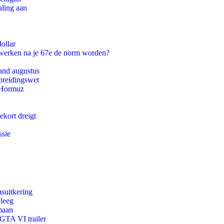
aling aan
ollar
 werken na je 67e de norm worden?
and augustus
preidingswet
n Hormuz
ekort dreigt
ssie
suitkering
 leeg
maan
 GTA VI trailer