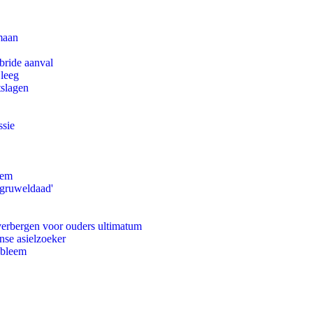
maan
bride aanval
 leeg
tslagen
ssie
eem
'gruweldaad'
 verbergen voor ouders ultimatum
nse asielzoeker
obleem