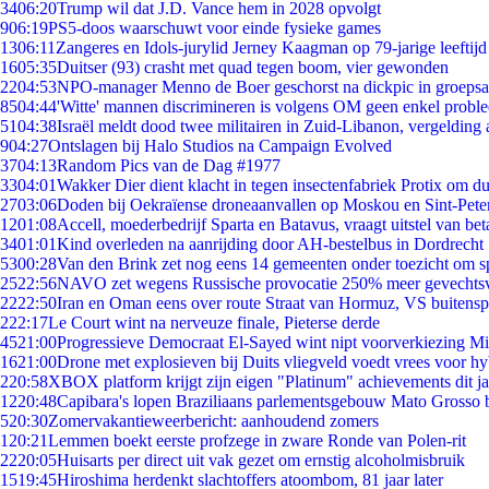
34
06:20
Trump wil dat J.D. Vance hem in 2028 opvolgt
9
06:19
PS5-doos waarschuwt voor einde fysieke games
13
06:11
Zangeres en Idols-jurylid Jerney Kaagman op 79-jarige leeftijd
16
05:35
Duitser (93) crasht met quad tegen boom, vier gewonden
22
04:53
NPO-manager Menno de Boer geschorst na dickpic in groeps
85
04:44
'Witte' mannen discrimineren is volgens OM geen enkel probl
51
04:38
Israël meldt dood twee militairen in Zuid-Libanon, vergeldin
9
04:27
Ontslagen bij Halo Studios na Campaign Evolved
37
04:13
Random Pics van de Dag #1977
33
04:01
Wakker Dier dient klacht in tegen insectenfabriek Protix om 
27
03:06
Doden bij Oekraïense droneaanvallen op Moskou en Sint-Pete
12
01:08
Accell, moederbedrijf Sparta en Batavus, vraagt uitstel van bet
34
01:01
Kind overleden na aanrijding door AH-bestelbus in Dordrecht
53
00:28
Van den Brink zet nog eens 14 gemeenten onder toezicht om s
25
22:56
NAVO zet wegens Russische provocatie 250% meer gevechtsvl
22
22:50
Iran en Oman eens over route Straat van Hormuz, VS buitensp
2
22:17
Le Court wint na nerveuze finale, Pieterse derde
45
21:00
Progressieve Democraat El-Sayed wint nipt voorverkiezing M
16
21:00
Drone met explosieven bij Duits vliegveld voedt vrees voor hy
2
20:58
XBOX platform krijgt zijn eigen "Platinum" achievements dit ja
12
20:48
Capibara's lopen Braziliaans parlementsgebouw Mato Grosso 
5
20:30
Zomervakantieweerbericht: aanhoudend zomers
1
20:21
Lemmen boekt eerste profzege in zware Ronde van Polen-rit
22
20:05
Huisarts per direct uit vak gezet om ernstig alcoholmisbruik
15
19:45
Hiroshima herdenkt slachtoffers atoombom, 81 jaar later