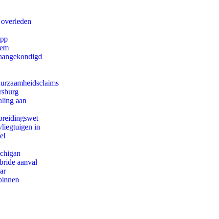
 overleden
app
eem
g aangekondigd
duurzaamheidsclaims
rsburg
aling aan
preidingswet
iegtuigen in
el
ichigan
bride aanval
ar
binnen