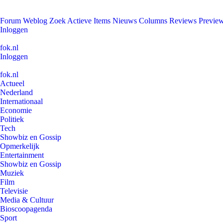
Forum
Weblog
Zoek
Actieve Items
Nieuws
Columns
Reviews
Previe
Inloggen
fok.nl
Inloggen
fok.nl
Actueel
Nederland
Internationaal
Economie
Politiek
Tech
Showbiz en Gossip
Opmerkelijk
Entertainment
Showbiz en Gossip
Muziek
Film
Televisie
Media & Cultuur
Bioscoopagenda
Sport