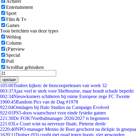
Actueel
Entertainment
Sport
Film & Tv
Games
Toon berichten van deze types
Weblog
Column
(P)review
Special
Poll
Scrollbar gebruiken
opslaan
1
05:00
Trailers kijken: de bioscoopreleases van week 32
0
03:37
Ajax veel te sterk voor Shelbourne, maar houdt schade beperkt
0
02:34
Nieuwkomers schitteren bij ruime Europese zege FC Twente
19
00:45
Random Pics van de Dag #1978
9
22:04
Ontslagen bij Halo Studios na Campaign Evolved
9
22:01
PS5-doos waarschuwt voor einde fysieke games
2
21:30
De FOK!Voetbalmanager 2026/2027 is begonnen
2
21:03
Le Court wint na nerveuze finale, Pieterse derde
22
20:40
NPO-manager Menno de Boer geschorst na dickpic in groeps
16
20:11
Duitser (93) crasht met quad tegen boom, vier gewonden