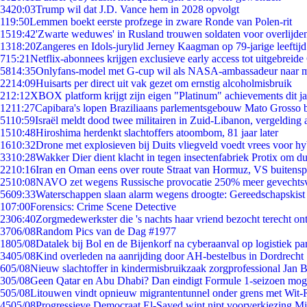
34
20:03
Trump wil dat J.D. Vance hem in 2028 opvolgt
1
19:50
Lemmen boekt eerste profzege in zware Ronde van Polen-rit
15
19:42
'Zwarte weduwes' in Rusland trouwen soldaten voor overlijden
13
18:20
Zangeres en Idols-jurylid Jerney Kaagman op 79-jarige leeftij
7
15:21
Netflix-abonnees krijgen exclusieve early access tot uitgebreide
58
14:35
Onlyfans-model met G-cup wil als NASA-ambassadeur naar 
22
14:09
Huisarts per direct uit vak gezet om ernstig alcoholmisbruik
2
12:12
XBOX platform krijgt zijn eigen "Platinum" achievements dit ja
12
11:27
Capibara's lopen Braziliaans parlementsgebouw Mato Grosso 
51
10:59
Israël meldt dood twee militairen in Zuid-Libanon, vergeldin
15
10:48
Hiroshima herdenkt slachtoffers atoombom, 81 jaar later
16
10:32
Drone met explosieven bij Duits vliegveld voedt vrees voor hy
33
10:28
Wakker Dier dient klacht in tegen insectenfabriek Protix om 
22
10:16
Iran en Oman eens over route Straat van Hormuz, VS buitensp
25
10:08
NAVO zet wegens Russische provocatie 250% meer gevechtsvl
56
09:33
Waterschappen slaan alarm wegens droogte: Gereedschapskist
1
07:00
Forensics: Crime Scene Detective
23
06:40
Zorgmedewerkster die 's nachts haar vriend bezocht terecht on
37
06/08
Random Pics van de Dag #1977
18
05/08
Datalek bij Bol en de Bijenkorf na cyberaanval op logistiek pa
34
05/08
Kind overleden na aanrijding door AH-bestelbus in Dordrecht
6
05/08
Nieuw slachtoffer in kindermisbruikzaak zorgprofessional Jan B
3
05/08
Geen Qatar en Abu Dhabi? Dan eindigt Formule 1-seizoen moge
5
05/08
Litouwen vindt opnieuw migrantentunnel onder grens met Wit-
45
05/08
Progressieve Democraat El-Sayed wint nipt voorverkiezing M