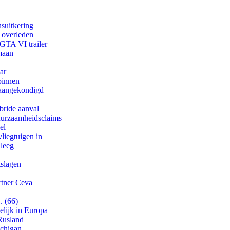
suitkering
d overleden
 GTA VI trailer
maan
ar
binnen
g aangekondigd
bride aanval
duurzaamheidsclaims
el
iegtuigen in
 leeg
tslagen
rtner Ceva
. (66)
lijk in Europa
Rusland
ichigan