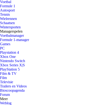
Voetbal
Formule 1
Autosport
Tennis
Wielrennen
Schaatsen
Wintersporten
Managerspelen
Voetbalmanager
Formule 1-manager
Games
PC
Playstation 4
Xbox One
Nintendo Switch
Xbox Series X|S
PlayStation 5
Film & TV
Film
Televisie
Trailers en Videos
Bioscoopagenda
Forum
Meer
Weblog