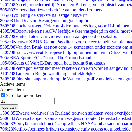
12
05/08
Accell, moederbedrijf Sparta en Batavus, vraagt uitstel van bet
5
05/08
Zomervakantieweerbericht: aanhoudend zomers
1
05/08
Vollering de sterkste na lastige heuvelrit
8
05/08
The Division Resurgence nu gratis op pc
36
05/08
Hackers roven Coldcard-bitcoinwallets leeg voor 114 miljoen d
45
05/08
Doorwerken na AOW-leeftijd vaker vastgelegd in cao's, moet
38
05/08
Vinted-foto's van vrouwen massaal gedeeld op seksfora
1
05/08
Nieuwe XBOX Game Pass titels voor de eerste helft van de ma
53
05/08
Van den Brink zet nog eens 14 gemeenten onder toezicht om s
18
05/08
Iran overweegt Europese hulp bij ruimen mijnen in Straat va
3
05/08
EA Sports FC 27 toont The Grounds-modus
1
05/08
Gears of War: E-Day open beta begint 6 augustus
36
05/08
Pentagon verbruikt meer raketten dan kan worden aangevuld, t
21
05/08
Tanken in België wordt nóg aantrekkelijker
34
05/08
Dirk sluit supermarkt op de Wallen na golf van diefstal en agre
Actieve items
Actieve items
Scrollbar gebruiken
opslaan
15
06:35
'Zwarte weduwes' in Rusland trouwen soldaten voor overlijden
56
06:33
Waterschappen slaan alarm wegens droogte: Gereedschapskist
58
06:32
Onlyfans-model met G-cup wil als NASA-ambassadeur naar 
7
06:28
Netflix-abonnees krijgen exclusieve early access tot uitgebreide