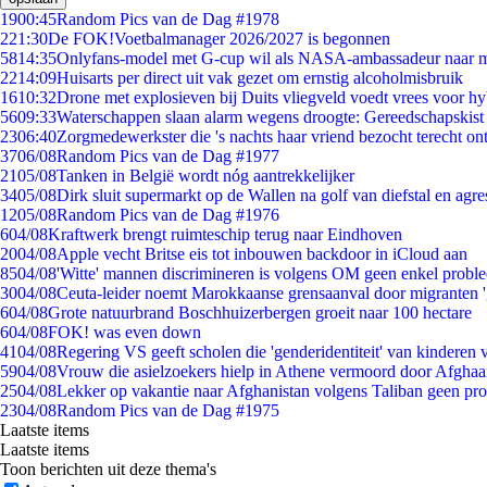
19
00:45
Random Pics van de Dag #1978
2
21:30
De FOK!Voetbalmanager 2026/2027 is begonnen
58
14:35
Onlyfans-model met G-cup wil als NASA-ambassadeur naar 
22
14:09
Huisarts per direct uit vak gezet om ernstig alcoholmisbruik
16
10:32
Drone met explosieven bij Duits vliegveld voedt vrees voor hy
56
09:33
Waterschappen slaan alarm wegens droogte: Gereedschapskist
23
06:40
Zorgmedewerkster die 's nachts haar vriend bezocht terecht on
37
06/08
Random Pics van de Dag #1977
21
05/08
Tanken in België wordt nóg aantrekkelijker
34
05/08
Dirk sluit supermarkt op de Wallen na golf van diefstal en agre
12
05/08
Random Pics van de Dag #1976
6
04/08
Kraftwerk brengt ruimteschip terug naar Eindhoven
20
04/08
Apple vecht Britse eis tot inbouwen backdoor in iCloud aan
85
04/08
'Witte' mannen discrimineren is volgens OM geen enkel probl
30
04/08
Ceuta-leider noemt Marokkaanse grensaanval door migranten 
6
04/08
Grote natuurbrand Boschhuizerbergen groeit naar 100 hectare
6
04/08
FOK! was even down
41
04/08
Regering VS geeft scholen die 'genderidentiteit' van kinderen
59
04/08
Vrouw die asielzoekers hielp in Athene vermoord door Afghaa
25
04/08
Lekker op vakantie naar Afghanistan volgens Taliban geen pr
23
04/08
Random Pics van de Dag #1975
Laatste items
Laatste items
Toon berichten uit deze thema's