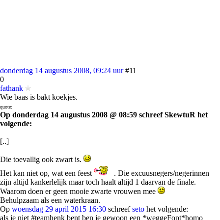
donderdag 14 augustus 2008, 09:24 uur
#11
0
fathank
Wie baas is bakt koekjes.
quote:
Op donderdag 14 augustus 2008 @ 08:59 schreef SkewtuR het
volgende:
[..]
Die toevallig ook zwart is.
Het kan niet op, wat een feest
. Die excuusnegers/negerinnen
zijn altijd kankerlelijk maar toch haalt altijd 1 daarvan de finale.
Waarom doen er geen mooie zwarte vrouwen mee
Behulpzaam als een waterkraan.
Op
woensdag 29 april 2015 16:30
schreef
seto
het volgende:
als je niet #teamhenk bent ben je gewoon een *weggeFopt*homo