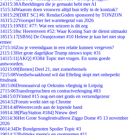
243
15:38
Afbeeldingen die je gemaakt hebt met AI
15
15:34
Waarom doen vrouwen altijd hun telly in de kontzak?
130
15:29
[DRT SC] #6: RendacGoden sponsored by TONZON
163
15:22
Voorspel hier het warmtegetal van 2026
182
15:19
NEC #77: Wat een seizoen is dit zeg
141
15:18
sc Heerenveen #52: Waar Koning Sarr de dienst uitmaakt
185
15:17
[SBS6] De Oranjezomer #10 Helene je kan het niet stop
ermee
27
15:16
Zou je vreemdgaan in een relatie kunnen vergeven?
21
15:13
Het grote dagelijkse Trump nieuws topic #31
141
15:11
[AKQ] #3384 Topic met vragen. En soms goede
antwoorden.
102
15:09
[Breien] Deel 21, met zomerbreisels
72
15:08
Voedselwaakhond wil dat Efteling stopt met onbeperkt
frisdrank
38
15:06
Droneaanval op Oekrains vliegtuig in Leipzig
27
15:06
Transfergeruchten en contractverlenging #83
246
15:03
Vinted #15 nog-net-niet gratis en verzendgezeur
26
14:52
Forum werkt niet op Chrome
230
14:48
Weerrecords aan de lopende band
169
14:38
[PlayStation #184] Nieuw deel
201
14:36
Het Grote Songfestivalfeest Ziggo Dome #5 13 november
2026
66
14:34
De Bondgenoten Spoiler Topic #3
190
14:32
Politieke meme's en spotprenten #11