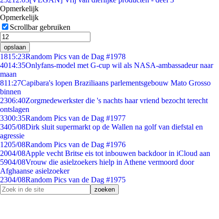
Opmerkelijk
Opmerkelijk
Scrollbar gebruiken
opslaan
18
15:23
Random Pics van de Dag #1978
40
14:35
Onlyfans-model met G-cup wil als NASA-ambassadeur naar
maan
8
11:27
Capibara's lopen Braziliaans parlementsgebouw Mato Grosso
binnen
23
06:40
Zorgmedewerkster die 's nachts haar vriend bezocht terecht
ontslagen
33
00:35
Random Pics van de Dag #1977
34
05/08
Dirk sluit supermarkt op de Wallen na golf van diefstal en
agressie
12
05/08
Random Pics van de Dag #1976
20
04/08
Apple vecht Britse eis tot inbouwen backdoor in iCloud aan
59
04/08
Vrouw die asielzoekers hielp in Athene vermoord door
Afghaanse asielzoeker
23
04/08
Random Pics van de Dag #1975