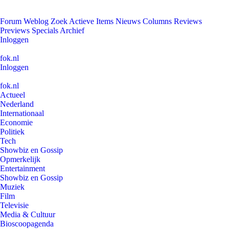
Forum
Weblog
Zoek
Actieve Items
Nieuws
Columns
Reviews
Previews
Specials
Archief
Inloggen
fok.nl
Inloggen
fok.nl
Actueel
Nederland
Internationaal
Economie
Politiek
Tech
Showbiz en Gossip
Opmerkelijk
Entertainment
Showbiz en Gossip
Muziek
Film
Televisie
Media & Cultuur
Bioscoopagenda