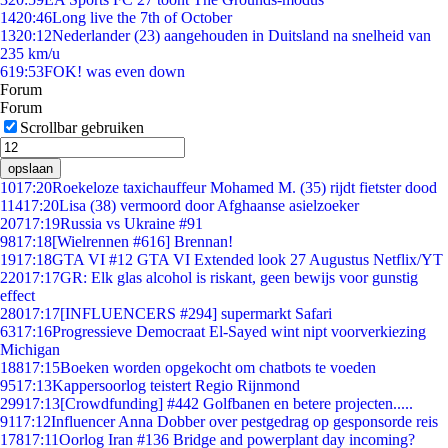
14
20:46
Long live the 7th of October
13
20:12
Nederlander (23) aangehouden in Duitsland na snelheid van
235 km/u
6
19:53
FOK! was even down
Forum
Forum
Scrollbar gebruiken
opslaan
10
17:20
Roekeloze taxichauffeur Mohamed M. (35) rijdt fietster dood
114
17:20
Lisa (38) vermoord door Afghaanse asielzoeker
207
17:19
Russia vs Ukraine #91
98
17:18
[Wielrennen #616] Brennan!
19
17:18
GTA VI #12 GTA VI Extended look 27 Augustus Netflix/YT
220
17:17
GR: Elk glas alcohol is riskant, geen bewijs voor gunstig
effect
280
17:17
[INFLUENCERS #294] supermarkt Safari
63
17:16
Progressieve Democraat El-Sayed wint nipt voorverkiezing
Michigan
188
17:15
Boeken worden opgekocht om chatbots te voeden
95
17:13
Kappersoorlog teistert Regio Rijnmond
299
17:13
[Crowdfunding] #442 Golfbanen en betere projecten.....
91
17:12
Influencer Anna Dobber over pestgedrag op gesponsorde reis
178
17:11
Oorlog Iran #136 Bridge and powerplant day incoming?