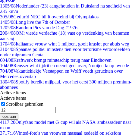
agressie
13
05/08
Nederlander (23) aangehouden in Duitsland na snelheid van
235 km/u
3
05/08
Gedurfd NEC blijft overeind bij Olympiakos
14
05/08
Long live the 7th of October
12
05/08
Random Pics van de Dag #1976
20
04/08
OM: vierde verdachte (18) vast op verdenking van beramen
aanslag
17
04/08
Italiaanse vrouw wint 1 miljoen, gooit kraslot per abuis weg
31
04/08
Spaanse politie: minstens tien voor terrorisme veroordeelden
onder migranten Ceuta
6
04/08
Kraftwerk brengt ruimteschip terug naar Eindhoven
1
04/08
Reusser wint tijdrit en neemt geel over, Nooijen knap tweede
7
04/08
Vakantiekiekje Verstappen en Wolff voedt geruchten over
Mercedes-overstap
18
04/08
Spotify bereikt mijlpaal, voor het eerst 300 miljoen premium-
abonnees
Actieve items
Actieve items
Scrollbar gebruiken
opslaan
41
17:20
Onlyfans-model met G-cup wil als NASA-ambassadeur naar
maan
37
17:16
Vinted-foto's van vrouwen massaal gedeeld op seksfora