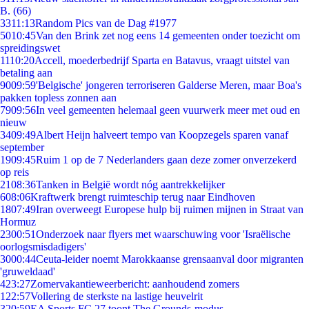
B. (66)
33
11:13
Random Pics van de Dag #1977
50
10:45
Van den Brink zet nog eens 14 gemeenten onder toezicht om
spreidingswet
11
10:20
Accell, moederbedrijf Sparta en Batavus, vraagt uitstel van
betaling aan
90
09:59
'Belgische' jongeren terroriseren Galderse Meren, maar Boa's
pakken topless zonnen aan
79
09:56
In veel gemeenten helemaal geen vuurwerk meer met oud en
nieuw
34
09:49
Albert Heijn halveert tempo van Koopzegels sparen vanaf
september
19
09:45
Ruim 1 op de 7 Nederlanders gaan deze zomer onverzekerd
op reis
21
08:36
Tanken in België wordt nóg aantrekkelijker
6
08:06
Kraftwerk brengt ruimteschip terug naar Eindhoven
18
07:49
Iran overweegt Europese hulp bij ruimen mijnen in Straat van
Hormuz
23
00:51
Onderzoek naar flyers met waarschuwing voor 'Israëlische
oorlogsmisdadigers'
30
00:44
Ceuta-leider noemt Marokkaanse grensaanval door migranten
'gruweldaad'
4
23:27
Zomervakantieweerbericht: aanhoudend zomers
1
22:57
Vollering de sterkste na lastige heuvelrit
3
20:59
EA Sports FC 27 toont The Grounds-modus