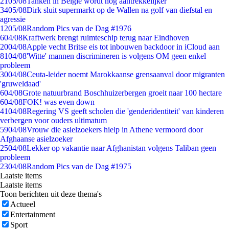
21
05/08
Tanken in België wordt nóg aantrekkelijker
34
05/08
Dirk sluit supermarkt op de Wallen na golf van diefstal en
agressie
12
05/08
Random Pics van de Dag #1976
6
04/08
Kraftwerk brengt ruimteschip terug naar Eindhoven
20
04/08
Apple vecht Britse eis tot inbouwen backdoor in iCloud aan
81
04/08
'Witte' mannen discrimineren is volgens OM geen enkel
probleem
30
04/08
Ceuta-leider noemt Marokkaanse grensaanval door migranten
'gruweldaad'
6
04/08
Grote natuurbrand Boschhuizerbergen groeit naar 100 hectare
6
04/08
FOK! was even down
41
04/08
Regering VS geeft scholen die 'genderidentiteit' van kinderen
verbergen voor ouders ultimatum
59
04/08
Vrouw die asielzoekers hielp in Athene vermoord door
Afghaanse asielzoeker
25
04/08
Lekker op vakantie naar Afghanistan volgens Taliban geen
probleem
23
04/08
Random Pics van de Dag #1975
Laatste items
Laatste items
Toon berichten uit deze thema's
Actueel
Entertainment
Sport