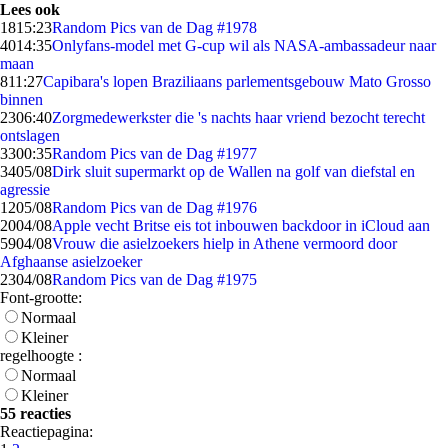
Lees ook
18
15:23
Random Pics van de Dag #1978
40
14:35
Onlyfans-model met G-cup wil als NASA-ambassadeur naar
maan
8
11:27
Capibara's lopen Braziliaans parlementsgebouw Mato Grosso
binnen
23
06:40
Zorgmedewerkster die 's nachts haar vriend bezocht terecht
ontslagen
33
00:35
Random Pics van de Dag #1977
34
05/08
Dirk sluit supermarkt op de Wallen na golf van diefstal en
agressie
12
05/08
Random Pics van de Dag #1976
20
04/08
Apple vecht Britse eis tot inbouwen backdoor in iCloud aan
59
04/08
Vrouw die asielzoekers hielp in Athene vermoord door
Afghaanse asielzoeker
23
04/08
Random Pics van de Dag #1975
Font-grootte:
Normaal
Kleiner
regelhoogte :
Normaal
Kleiner
55 reacties
Reactiepagina: