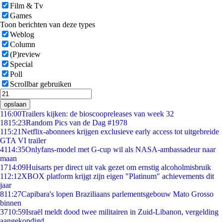
Film & Tv
Games
Toon berichten van deze types
Weblog
Column
(P)review
Special
Poll
Scrollbar gebruiken
opslaan
1
16:00
Trailers kijken: de bioscoopreleases van week 32
18
15:23
Random Pics van de Dag #1978
1
15:21
Netflix-abonnees krijgen exclusieve early access tot uitgebreide
GTA VI trailer
41
14:35
Onlyfans-model met G-cup wil als NASA-ambassadeur naar
maan
17
14:09
Huisarts per direct uit vak gezet om ernstig alcoholmisbruik
1
12:12
XBOX platform krijgt zijn eigen "Platinum" achievements dit
jaar
8
11:27
Capibara's lopen Braziliaans parlementsgebouw Mato Grosso
binnen
37
10:59
Israël meldt dood twee militairen in Zuid-Libanon, vergelding
aangekondigd