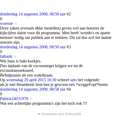
donderdag 14 augustus 2008, 08:50 uur
#2
0
woessie
Deze zaken (evenals dkke modellen) geven wel aan hoezeer de
kijkcijfers dalen voor dit programma. Men heeft 'weirdo's en aparte
mensen' nodig om publiek aan te trekken. Dit zal dus wel het laatste
seizoen zijn.
donderdag 14 augustus 2008, 08:50 uur
#3
0
fathank
Wie baas is bakt koekjes.
Dus inplaats van de excuusneger krijgen we nu de
excuustransseksueel.
Behulpzaam als een waterkraan.
Op
woensdag 29 april 2015 16:30
schreef
seto
het volgende:
als je niet #teamhenk bent ben je gewoon een *weggeFopt*homo
donderdag 14 augustus 2008, 08:58 uur
#4
0
Patrick24031976
Wat een achterlijke programma's zijn het toch ook !!!
▼ Advertentie door Refinery89