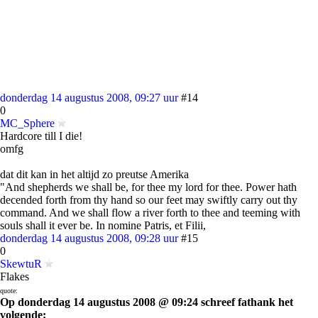
donderdag 14 augustus 2008, 09:27 uur
#14
0
MC_Sphere
Hardcore till I die!
omfg
dat dit kan in het altijd zo preutse Amerika
"And shepherds we shall be, for thee my lord for thee. Power hath
decended forth from thy hand so our feet may swiftly carry out thy
command. And we shall flow a river forth to thee and teeming with
souls shall it ever be. In nomine Patris, et Filii,
donderdag 14 augustus 2008, 09:28 uur
#15
0
SkewtuR
Flakes
quote:
Op donderdag 14 augustus 2008 @ 09:24 schreef fathank het
volgende: