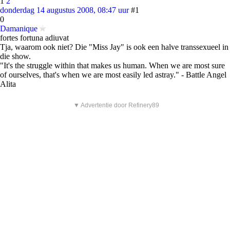
1
2
donderdag 14 augustus 2008, 08:47 uur
#1
0
Damanique
fortes fortuna adiuvat
Tja, waarom ook niet? Die "Miss Jay" is ook een halve transsexueel in
die show.
"It's the struggle within that makes us human. When we are most sure
of ourselves, that's when we are most easily led astray." - Battle Angel
Alita
▼ Advertentie door Refinery89