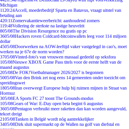
Michigan
11
20:24
Accell, moederbedrijf Sparta en Batavus, vraagt uitstel van
betaling aan
4
20:11
Zomervakantieweerbericht: aanhoudend zomers
1
19:48
Vollering de sterkste na lastige heuvelrit
8
05/08
The Division Resurgence nu gratis op pc
36
05/08
Hackers roven Coldcard-bitcoinwallets leeg voor 114 miljoen
dollar
45
05/08
Doorwerken na AOW-leeftijd vaker vastgelegd in cao's, moet
werken na je 67e de norm worden?
37
05/08
Vinted-foto's van vrouwen massaal gedeeld op seksfora
1
05/08
Nieuwe XBOX Game Pass titels voor de eerste helft van de
maand augustus
2
05/08
De FOK!Voetbalmanager 2026/2027 is begonnen
50
05/08
Van den Brink zet nog eens 14 gemeenten onder toezicht om
spreidingswet
18
05/08
Iran overweegt Europese hulp bij ruimen mijnen in Straat van
Hormuz
3
05/08
EA Sports FC 27 toont The Grounds-modus
1
05/08
Gears of War: E-Day open beta begint 6 augustus
36
05/08
Pentagon verbruikt meer raketten dan kan worden aangevuld,
tekort dreigt
21
05/08
Tanken in België wordt nóg aantrekkelijker
34
05/08
Dirk sluit supermarkt op de Wallen na golf van diefstal en