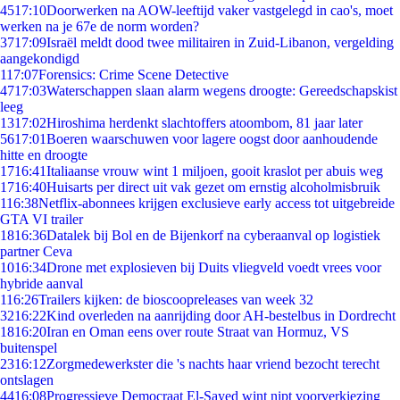
45
17:10
Doorwerken na AOW-leeftijd vaker vastgelegd in cao's, moet
werken na je 67e de norm worden?
37
17:09
Israël meldt dood twee militairen in Zuid-Libanon, vergelding
aangekondigd
1
17:07
Forensics: Crime Scene Detective
47
17:03
Waterschappen slaan alarm wegens droogte: Gereedschapskist
leeg
13
17:02
Hiroshima herdenkt slachtoffers atoombom, 81 jaar later
56
17:01
Boeren waarschuwen voor lagere oogst door aanhoudende
hitte en droogte
17
16:41
Italiaanse vrouw wint 1 miljoen, gooit kraslot per abuis weg
17
16:40
Huisarts per direct uit vak gezet om ernstig alcoholmisbruik
1
16:38
Netflix-abonnees krijgen exclusieve early access tot uitgebreide
GTA VI trailer
18
16:36
Datalek bij Bol en de Bijenkorf na cyberaanval op logistiek
partner Ceva
10
16:34
Drone met explosieven bij Duits vliegveld voedt vrees voor
hybride aanval
1
16:26
Trailers kijken: de bioscoopreleases van week 32
32
16:22
Kind overleden na aanrijding door AH-bestelbus in Dordrecht
18
16:20
Iran en Oman eens over route Straat van Hormuz, VS
buitenspel
23
16:12
Zorgmedewerkster die 's nachts haar vriend bezocht terecht
ontslagen
44
16:08
Progressieve Democraat El-Sayed wint nipt voorverkiezing