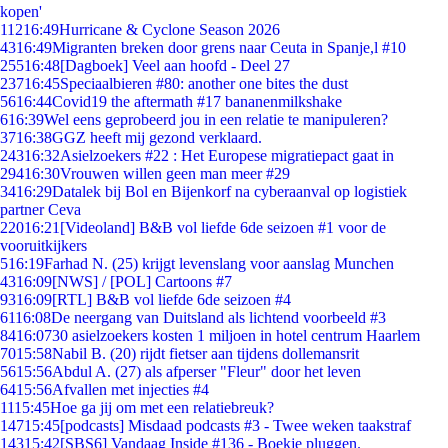
kopen'
112
16:49
Hurricane & Cyclone Season 2026
43
16:49
Migranten breken door grens naar Ceuta in Spanje,l #10
255
16:48
[Dagboek] Veel aan hoofd - Deel 27
237
16:45
Speciaalbieren #80: another one bites the dust
56
16:44
Covid19 the aftermath #17 bananenmilkshake
6
16:39
Wel eens geprobeerd jou in een relatie te manipuleren?
37
16:38
GGZ heeft mij gezond verklaard.
243
16:32
Asielzoekers #22 : Het Europese migratiepact gaat in
294
16:30
Vrouwen willen geen man meer #29
34
16:29
Datalek bij Bol en Bijenkorf na cyberaanval op logistiek
partner Ceva
220
16:21
[Videoland] B&B vol liefde 6de seizoen #1 voor de
vooruitkijkers
5
16:19
Farhad N. (25) krijgt levenslang voor aanslag Munchen
43
16:09
[NWS] / [POL] Cartoons #7
93
16:09
[RTL] B&B vol liefde 6de seizoen #4
61
16:08
De neergang van Duitsland als lichtend voorbeeld #3
84
16:07
30 asielzoekers kosten 1 miljoen in hotel centrum Haarlem
70
15:58
Nabil B. (20) rijdt fietser aan tijdens dollemansrit
56
15:56
Abdul A. (27) als afperser "Fleur" door het leven
64
15:56
Afvallen met injecties #4
11
15:45
Hoe ga jij om met een relatiebreuk?
147
15:45
[podcasts] Misdaad podcasts #3 - Twee weken taakstraf
143
15:42
[SBS6] Vandaag Inside #136 - Boekje pluggen.