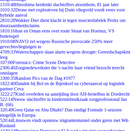
13
10:48
Hiroshima herdenkt slachtoffers atoombom, 81 jaar later
10
10:32
Drone met explosieven bij Duits vliegveld voedt vrees voor
hybride aanval
28
10:28
Wakker Dier dient klacht in tegen insectenfabriek Protix om
duurzaamheidsclaims
18
10:16
Iran en Oman eens over route Straat van Hormuz, VS
buitenspel
19
10:08
NAVO zet wegens Russische provocatie 250% meer
gevechtsvliegtuigen in
47
09:33
Waterschappen slaan alarm wegens droogte: Gereedschapskist
leeg
1
07:00
Forensics: Crime Scene Detective
23
06:40
Zorgmedewerkster die 's nachts haar vriend bezocht terecht
ontslagen
33
00:35
Random Pics van de Dag #1977
18
22:40
Datalek bij Bol en de Bijenkorf na cyberaanval op logistiek
partner Ceva
32
22:27
Kind overleden na aanrijding door AH-bestelbus in Dordrecht
5
22:14
Nieuw slachtoffer in kindermisbruikzaak zorgprofessional Jan
B. (66)
3
20:49
Geen Qatar en Abu Dhabi? Dan eindigt Formule 1-seizoen
mogelijk in Europa
5
20:44
Litouwen vindt opnieuw migrantentunnel onder grens met Wit-
Rusland
44
20:34
Progressieve Democraat El-Sayed wint nipt voorverkiezing