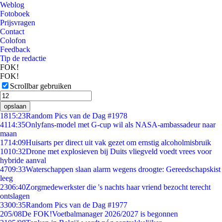
Weblog
Fotoboek
Prijsvragen
Contact
Colofon
Feedback
Tip de redactie
FOK!
FOK!
Scrollbar gebruiken
opslaan
18
15:23
Random Pics van de Dag #1978
41
14:35
Onlyfans-model met G-cup wil als NASA-ambassadeur naar
maan
17
14:09
Huisarts per direct uit vak gezet om ernstig alcoholmisbruik
10
10:32
Drone met explosieven bij Duits vliegveld voedt vrees voor
hybride aanval
47
09:33
Waterschappen slaan alarm wegens droogte: Gereedschapskist
leeg
23
06:40
Zorgmedewerkster die 's nachts haar vriend bezocht terecht
ontslagen
33
00:35
Random Pics van de Dag #1977
2
05/08
De FOK!Voetbalmanager 2026/2027 is begonnen