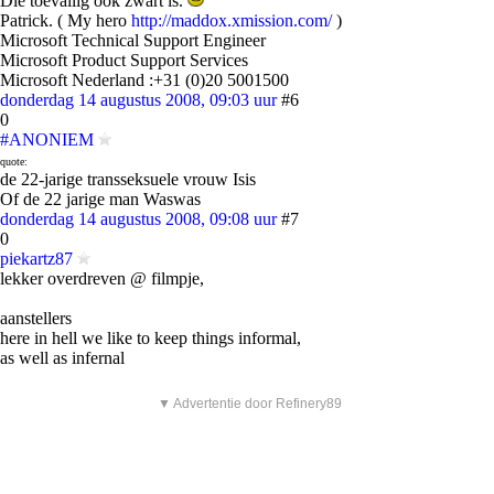
Die toevallig ook zwart is.
Patrick. ( My hero
http://maddox.xmission.com/
)
Microsoft Technical Support Engineer
Microsoft Product Support Services
Microsoft Nederland :+31 (0)20 5001500
donderdag 14 augustus 2008, 09:03 uur
#6
0
#ANONIEM
quote:
de 22-jarige transseksuele vrouw Isis
Of de 22 jarige man Waswas
donderdag 14 augustus 2008, 09:08 uur
#7
0
piekartz87
lekker overdreven @ filmpje,
aanstellers
here in hell we like to keep things informal,
as well as infernal
▼ Advertentie door Refinery89