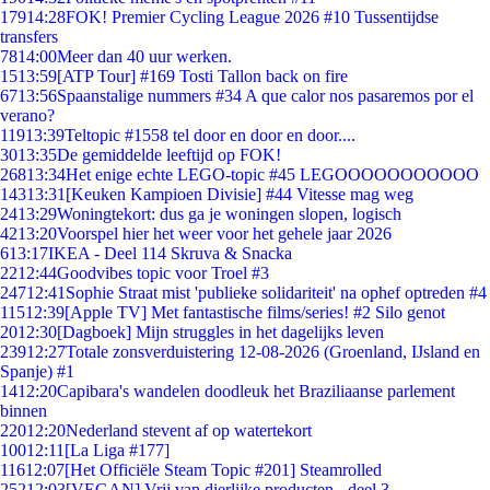
179
14:28
FOK! Premier Cycling League 2026 #10 Tussentijdse
transfers
78
14:00
Meer dan 40 uur werken.
15
13:59
[ATP Tour] #169 Tosti Tallon back on fire
67
13:56
Spaanstalige nummers #34 A que calor nos pasaremos por el
verano?
119
13:39
Teltopic #1558 tel door en door en door....
30
13:35
De gemiddelde leeftijd op FOK!
268
13:34
Het enige echte LEGO-topic #45 LEGOOOOOOOOOOO
143
13:31
[Keuken Kampioen Divisie] #44 Vitesse mag weg
24
13:29
Woningtekort: dus ga je woningen slopen, logisch
42
13:20
Voorspel hier het weer voor het gehele jaar 2026
6
13:17
IKEA - Deel 114 Skruva & Snacka
22
12:44
Goodvibes topic voor Troel #3
247
12:41
Sophie Straat mist 'publieke solidariteit' na ophef optreden #4
115
12:39
[Apple TV] Met fantastische films/series! #2 Silo genot
20
12:30
[Dagboek] Mijn struggles in het dagelijks leven
239
12:27
Totale zonsverduistering 12-08-2026 (Groenland, IJsland en
Spanje) #1
14
12:20
Capibara's wandelen doodleuk het Braziliaanse parlement
binnen
220
12:20
Nederland stevent af op watertekort
100
12:11
[La Liga #177]
116
12:07
[Het Officiële Steam Topic #201] Steamrolled
252
12:03
[VEGAN] Vrij van dierlijke producten - deel 3