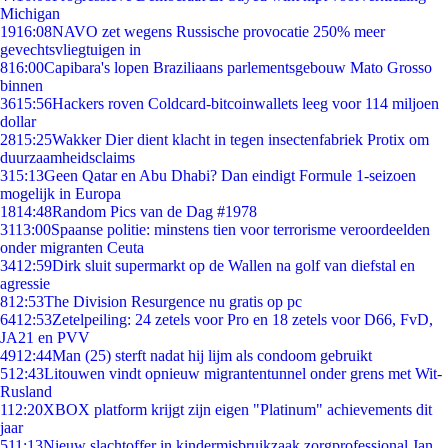
Michigan
19
16:08
NAVO zet wegens Russische provocatie 250% meer
gevechtsvliegtuigen in
8
16:00
Capibara's lopen Braziliaans parlementsgebouw Mato Grosso
binnen
36
15:56
Hackers roven Coldcard-bitcoinwallets leeg voor 114 miljoen
dollar
28
15:25
Wakker Dier dient klacht in tegen insectenfabriek Protix om
duurzaamheidsclaims
3
15:13
Geen Qatar en Abu Dhabi? Dan eindigt Formule 1-seizoen
mogelijk in Europa
18
14:48
Random Pics van de Dag #1978
31
13:00
Spaanse politie: minstens tien voor terrorisme veroordeelden
onder migranten Ceuta
34
12:59
Dirk sluit supermarkt op de Wallen na golf van diefstal en
agressie
8
12:53
The Division Resurgence nu gratis op pc
64
12:53
Zetelpeiling: 24 zetels voor Pro en 18 zetels voor D66, FvD,
JA21 en PVV
49
12:44
Man (25) sterft nadat hij lijm als condoom gebruikt
5
12:43
Litouwen vindt opnieuw migrantentunnel onder grens met Wit-
Rusland
1
12:20
XBOX platform krijgt zijn eigen "Platinum" achievements dit
jaar
5
11:13
Nieuw slachtoffer in kindermisbruikzaak zorgprofessional Jan