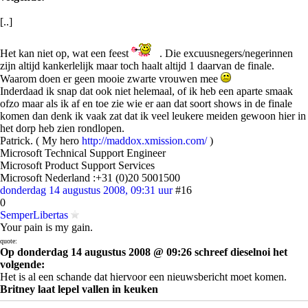
[..]
Het kan niet op, wat een feest
. Die excuusnegers/negerinnen
zijn altijd kankerlelijk maar toch haalt altijd 1 daarvan de finale.
Waarom doen er geen mooie zwarte vrouwen mee
Inderdaad ik snap dat ook niet helemaal, of ik heb een aparte smaak
ofzo maar als ik af en toe zie wie er aan dat soort shows in de finale
komen dan denk ik vaak zat dat ik veel leukere meiden gewoon hier in
het dorp heb zien rondlopen.
Patrick. ( My hero
http://maddox.xmission.com/
)
Microsoft Technical Support Engineer
Microsoft Product Support Services
Microsoft Nederland :+31 (0)20 5001500
donderdag 14 augustus 2008, 09:31 uur
#16
0
SemperLibertas
Your pain is my gain.
quote:
Op donderdag 14 augustus 2008 @ 09:26 schreef dieselnoi het
volgende:
Het is al een schande dat hiervoor een nieuwsbericht moet komen.
Britney laat lepel vallen in keuken