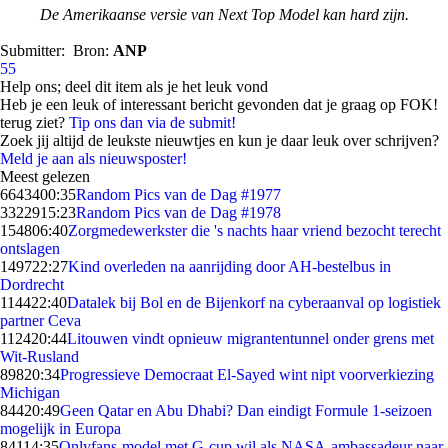
De Amerikaanse versie van Next Top Model kan hard zijn.
Submitter:
Bron:
ANP
55
Help ons; deel dit item als je het leuk vond
Heb je een leuk of interessant bericht gevonden dat je graag op FOK!
terug ziet?
Tip ons dan via de submit!
Zoek jij altijd de leukste nieuwtjes en kun je daar leuk over schrijven?
Meld je aan als nieuwsposter!
Meest gelezen
66434
00:35
Random Pics van de Dag #1977
33229
15:23
Random Pics van de Dag #1978
1548
06:40
Zorgmedewerkster die 's nachts haar vriend bezocht terecht
ontslagen
1497
22:27
Kind overleden na aanrijding door AH-bestelbus in
Dordrecht
1144
22:40
Datalek bij Bol en de Bijenkorf na cyberaanval op logistiek
partner Ceva
1124
20:44
Litouwen vindt opnieuw migrantentunnel onder grens met
Wit-Rusland
898
20:34
Progressieve Democraat El-Sayed wint nipt voorverkiezing
Michigan
844
20:49
Geen Qatar en Abu Dhabi? Dan eindigt Formule 1-seizoen
mogelijk in Europa
841
14:35
Onlyfans-model met G-cup wil als NASA-ambassadeur naar