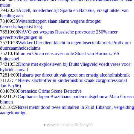
maan
794
20:24
Accell, moederbedrijf Sparta en Batavus, vraagt uitstel van
betaling aan
784
09:33
Waterschappen slaan alarm wegens droogte:
Gereedschapskist leeg
765
10:08
NAVO zet wegens Russische provocatie 250% meer
gevechtsvliegtuigen in
757
10:28
Wakker Dier dient klacht in tegen insectenfabriek Protix om
duurzaamheidsclaims
752
10:16
Iran en Oman eens over route Straat van Hormuz, VS
buitenspel
742
10:32
Drone met explosieven bij Duits vliegveld voedt vrees voor
hybride aanval
728
14:09
Huisarts per direct uit vak gezet om ernstig alcoholmisbruik
711
22:14
Nieuw slachtoffer in kindermisbruikzaak zorgprofessional
Jan B. (66)
684
07:00
Forensics: Crime Scene Detective
682
11:27
Capibara's lopen Braziliaans parlementsgebouw Mato Grosso
binnen
621
10:59
Israël meldt dood twee militairen in Zuid-Libanon, vergelding
aangekondigd
▼ Advertentie door Refinery89