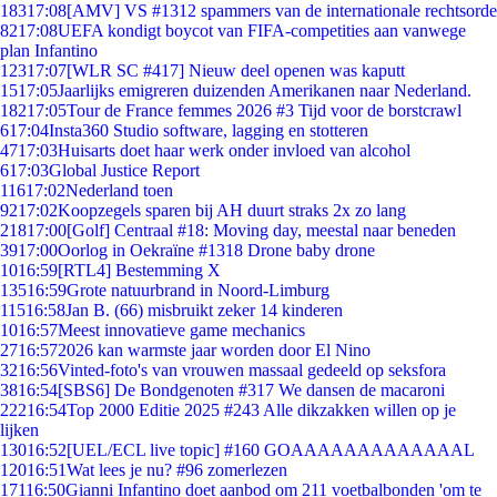
183
17:08
[AMV] VS #1312 spammers van de internationale rechtsorde
82
17:08
UEFA kondigt boycot van FIFA-competities aan vanwege
plan Infantino
123
17:07
[WLR SC #417] Nieuw deel openen was kaputt
15
17:05
Jaarlijks emigreren duizenden Amerikanen naar Nederland.
182
17:05
Tour de France femmes 2026 #3 Tijd voor de borstcrawl
6
17:04
Insta360 Studio software, lagging en stotteren
47
17:03
Huisarts doet haar werk onder invloed van alcohol
6
17:03
Global Justice Report
116
17:02
Nederland toen
92
17:02
Koopzegels sparen bij AH duurt straks 2x zo lang
218
17:00
[Golf] Centraal #18: Moving day, meestal naar beneden
39
17:00
Oorlog in Oekraïne #1318 Drone baby drone
10
16:59
[RTL4] Bestemming X
135
16:59
Grote natuurbrand in Noord-Limburg
115
16:58
Jan B. (66) misbruikt zeker 14 kinderen
10
16:57
Meest innovatieve game mechanics
27
16:57
2026 kan warmste jaar worden door El Nino
32
16:56
Vinted-foto's van vrouwen massaal gedeeld op seksfora
38
16:54
[SBS6] De Bondgenoten #317 We dansen de macaroni
222
16:54
Top 2000 Editie 2025 #243 Alle dikzakken willen op je
lijken
130
16:52
[UEL/ECL live topic] #160 GOAAAAAAAAAAAAAL
120
16:51
Wat lees je nu? #96 zomerlezen
171
16:50
Gianni Infantino doet aanbod om 211 voetbalbonden 'om te