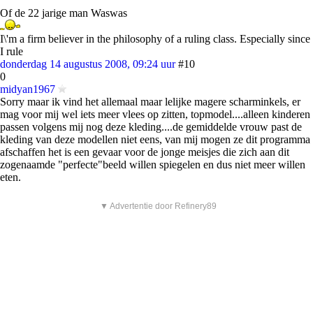
Of de 22 jarige man Waswas
I\'m a firm believer in the philosophy of a ruling class. Especially since
I rule
donderdag 14 augustus 2008, 09:24 uur
#10
0
midyan1967
Sorry maar ik vind het allemaal maar lelijke magere scharminkels, er
mag voor mij wel iets meer vlees op zitten, topmodel....alleen kinderen
passen volgens mij nog deze kleding....de gemiddelde vrouw past de
kleding van deze modellen niet eens, van mij mogen ze dit programma
afschaffen het is een gevaar voor de jonge meisjes die zich aan dit
zogenaamde "perfecte"beeld willen spiegelen en dus niet meer willen
eten.
▼ Advertentie door Refinery89